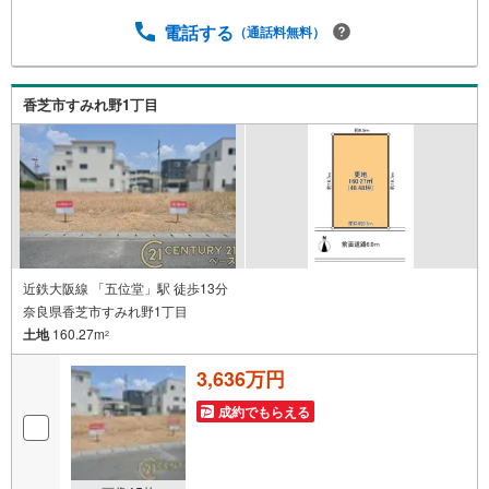
スライトがもらえる【Yahoo！不動産/物件ご成約キャンペ
ーン】の対象になります。「資料をもらう」「見学予約を
電話する
（通話料無料）
する」からエントリーください。※必ずYahoo！ JAPAN ID
でログインのうえお問い合わせください。------------------------
-----
香芝市すみれ野1丁目
近鉄大阪線 「五位堂」駅 徒歩13分
奈良県香芝市すみれ野1丁目
土地
160.27m
2
3,636万円
成約でもらえる