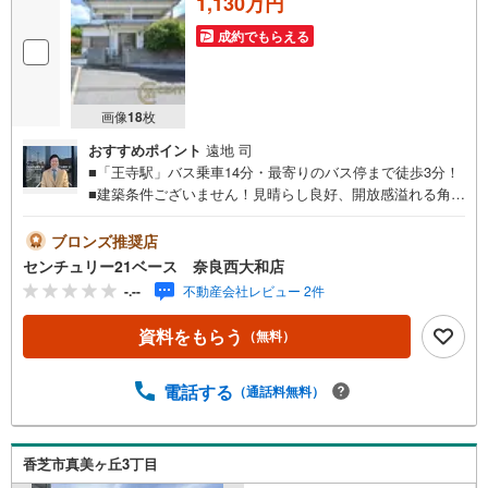
1,130万円
成約でもらえる
画像
18
枚
おすすめポイント
遠地 司
■「王寺駅」バス乗車14分・最寄りのバス停まで徒歩3分！
■建築条件ございません！見晴らし良好、開放感溢れる角
地！◇ご案内について◇・水曜日も休まず営業中！・お仕
事終わりのお時間でもご見学可！・今から見たい！という
ブロンズ推奨店
お声にもご対応できます！◇住宅ローンもお任せくださ
センチュリー21ベース 奈良西大和店
い！◇・提携銀行多数あり（地方銀行・都市銀行・信用金
-.--
不動産会社レビュー 2件
庫etc）・優遇後適用金利 0.875％～（審査内容により異な
ります）--- ◇◇ Yahoo！不動産キャンペーン対象店舗 ◇◇
資料をもらう
（無料）
----当店で物件を成約いただくとPayPayボーナスライトが
もらえる【Yahoo！不動産/物件ご成約キャンペーン】の対
象になります。「資料をもらう」「見学予約をする」から
電話する
（通話料無料）
エントリーください。※必ずYahoo！ JAPAN IDでログイン
のうえお問い合わせください。-----------------------------
香芝市真美ヶ丘3丁目