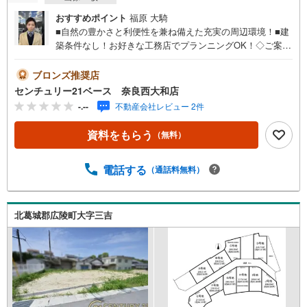
ペ
おすすめポイント
福原 大騎
ー
■自然の豊かさと利便性を兼ね備えた充実の周辺環境！■建
ジ
築条件なし！お好きな工務店でプランニングOK！◇ご案内
に
について◇・水曜日も休まず営業中！・お仕事終わりのお
保
時間でもご見学可！・今から見たい！というお声にもご対
ブロンズ推奨店
存
応できます！◇住宅ローンもお任せください！◇・提携銀
センチュリー21ベース 奈良西大和店
す
行多数あり（地方銀行・都市銀行・信用金庫etc）・優遇後
-.--
不動産会社レビュー 2件
る
適用金利 0.875％～（審査内容により異なります）--- ◇◇
Yahoo！不動産キャンペーン対象店舗 ◇◇ ----当店で物件を
資料をもらう
（無料）
成約いただくとPayPayボーナスライトがもらえる【Yaho
o！不動産/物件ご成約キャンペーン】の対象になります。
「資料をもらう」「見学予約をする」からエントリーくだ
電話する
（通話料無料）
さい。※必ずYahoo！ JAPAN IDでログインのうえお問い合
わせください。-----------------------------
北葛城郡広陵町大字三吉