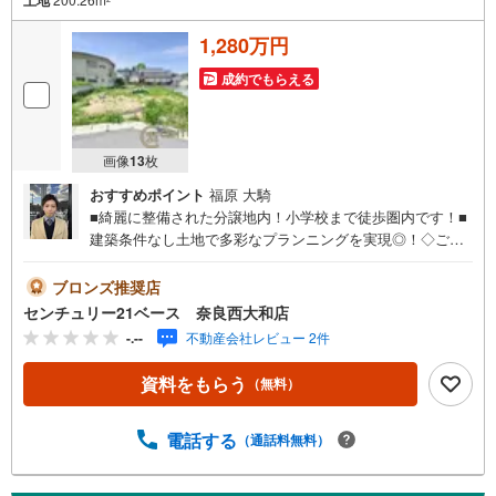
1,280万円
成約でもらえる
画像
13
枚
おすすめポイント
福原 大騎
■綺麗に整備された分譲地内！小学校まで徒歩圏内です！■
建築条件なし土地で多彩なプランニングを実現◎！◇ご案
内について◇・水曜日も休まず営業中！・お仕事終わりの
お時間でもご見学可！・今から見たい！というお声にもご
ブロンズ推奨店
対応できます！◇住宅ローンもお任せください！◇・提携
センチュリー21ベース 奈良西大和店
銀行多数あり（地方銀行・都市銀行・信用金庫etc）・優遇
-.--
不動産会社レビュー 2件
後適用金利 0.875％～（審査内容により異なります）--- ◇
◇ Yahoo！不動産キャンペーン対象店舗 ◇◇ ----当店で物
資料をもらう
（無料）
件を成約いただくとPayPayボーナスライトがもらえる【Y
ahoo！不動産/物件ご成約キャンペーン】の対象になりま
す。「資料をもらう」「見学予約をする」からエントリー
電話する
（通話料無料）
ください。※必ずYahoo！ JAPAN IDでログインのうえお問
い合わせください。-----------------------------