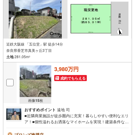
近鉄大阪線 「五位堂」駅 徒歩14分
奈良県香芝市真美ヶ丘3丁目
土地
281.05m
2
3,980万円
成約でもらえる
画像
15
枚
おすすめポイント
遠地 司
■近隣商業施設が徒歩圏内に充実！暮らしやすい便利なエリ
ア！■個性溢れるお洒落なマイホームを実現！建築条件なし
土地です！◇ご案内について◇・水曜日も休まず営業
中！・お仕事終わりのお時間でもご見学可！・今から見た
ブロンズ推奨店