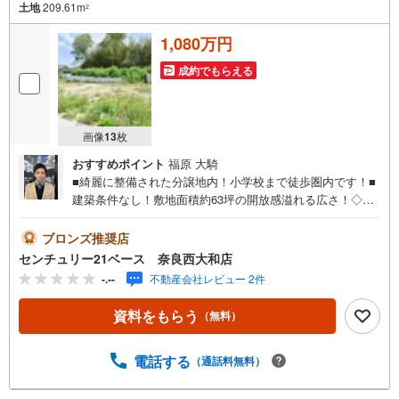
土地
209.61m
2
1,080万円
成約でもらえる
画像
13
枚
おすすめポイント
福原 大騎
■綺麗に整備された分譲地内！小学校まで徒歩圏内です！■
建築条件なし！敷地面積約63坪の開放感溢れる広さ！◇ご
案内について◇・水曜日も休まず営業中！・お仕事終わり
のお時間でもご見学可！・今から見たい！というお声にも
ブロンズ推奨店
ご対応できます！◇住宅ローンもお任せください！◇・提
センチュリー21ベース 奈良西大和店
携銀行多数あり（地方銀行・都市銀行・信用金庫etc）・優
-.--
不動産会社レビュー 2件
遇後適用金利 0.67％～（審査内容により異なります）--- ◇
◇ Yahoo！不動産キャンペーン対象店舗 ◇◇ ----当店で物
資料をもらう
（無料）
件を成約いただくとPayPayボーナスライトがもらえる【Y
ahoo！不動産/物件ご成約キャンペーン】の対象になりま
す。「資料をもらう」「見学予約をする」からエントリー
電話する
（通話料無料）
ください。※必ずYahoo！ JAPAN IDでログインのうえお問
い合わせください。-----------------------------