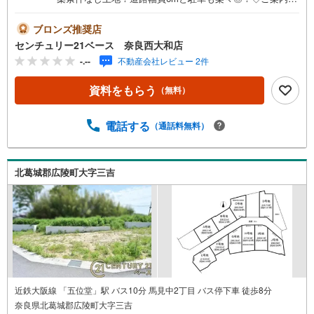
ついて◇・水曜日も休まず営業中！・お仕事終わりのお時
間でもご見学可！・今から見たい！というお声にもご対応
ブロンズ推奨店
できます！◇住宅ローンもお任せください！◇・提携銀行
センチュリー21ベース 奈良西大和店
多数あり（地方銀行・都市銀行・信用金庫etc）・優遇後適
-.--
不動産会社レビュー 2件
用金利 0.875％～（審査内容により異なります）--- ◇◇ Ya
hoo！不動産キャンペーン対象店舗 ◇◇ ----当店で物件を成
資料をもらう
（無料）
約いただくとPayPayボーナスライトがもらえる【Yahoo！
不動産/物件ご成約キャンペーン】の対象になります。「資
料をもらう」「見学予約をする」からエントリーくださ
電話する
（通話料無料）
い。※必ずYahoo！ JAPAN IDでログインのうえお問い合わ
せください。-----------------------------
北葛城郡広陵町大字三吉
近鉄大阪線 「五位堂」駅 バス10分 馬見中2丁目 バス停下車 徒歩8分
奈良県北葛城郡広陵町大字三吉