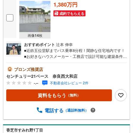
1,380万円
成約でもらえる
画像
14
枚
おすすめポイント
辻本 伸幸
■近鉄五位堂駅までバス乗車8分程！閑静な住宅地内です！
■お好きなハウスメーカー・工務店で設計可能な建築条件な
し土地！◇ご案内について◇・水曜日も休まず営業中！・
お仕事終わりのお時間でもご見学可！・今から見たい！と
ブロンズ推奨店
いうお声にもご対応できます！◇住宅ローンもお任せくだ
センチュリー21ベース 奈良西大和店
さい！◇・提携銀行多数あり（地方銀行・都市銀行・信用
-.--
不動産会社レビュー 2件
金庫etc）・優遇後適用金利 0.875％～（審査内容により異
なります）--- ◇◇ Yahoo！不動産キャンペーン対象店舗 ◇
資料をもらう
（無料）
◇ ----当店で物件を成約いただくとPayPayボーナスライト
がもらえる【Yahoo！不動産/物件ご成約キャンペーン】の
対象になります。「資料をもらう」「見学予約をする」か
電話する
（通話料無料）
らエントリーください。※必ずYahoo！ JAPAN IDでログイ
ンのうえお問い合わせください。-----------------------------
香芝市すみれ野1丁目