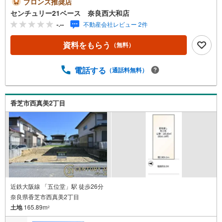
ブロンズ推奨店
ンもお任せください！◇・提携銀行多数あり（地方銀行・
センチュリー21ベース 奈良西大和店
都市銀行・信用金庫etc）・優遇後適用金利 0.875％～（審
-.--
不動産会社レビュー 2件
査内容により異なります）--- ◇◇ Yahoo！不動産キャンペ
ーン対象店舗 ◇◇ ----当店で物件を成約いただくとPayPay
資料をもらう
（無料）
ボーナスライトがもらえる【Yahoo！不動産/物件ご成約キ
ャンペーン】の対象になります。「資料をもらう」「見学
予約をする」からエントリーください。※必ずYahoo！ JAP
電話する
（通話料無料）
AN IDでログインのうえお問い合わせください。----------------
-------------
香芝市西真美2丁目
近鉄大阪線 「五位堂」駅 徒歩26分
奈良県香芝市西真美2丁目
土地
165.89m
2