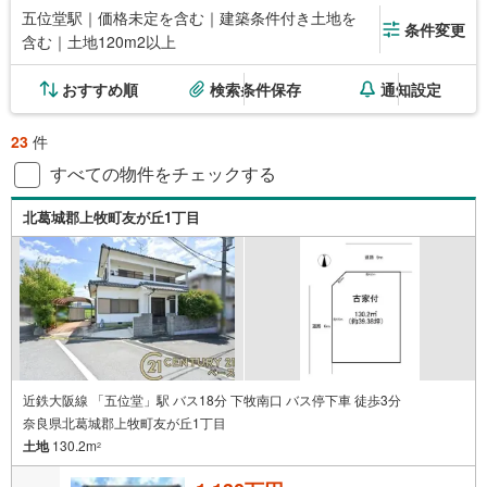
五位堂駅｜価格未定を含む｜建築条件付き土地を
条件変更
含む｜土地120m2以上
おすすめ順
検索条件保存
通知設定
23
件
すべての物件をチェックする
北葛城郡上牧町友が丘1丁目
近鉄大阪線 「五位堂」駅 バス18分 下牧南口 バス停下車 徒歩3分
奈良県北葛城郡上牧町友が丘1丁目
土地
130.2m
2