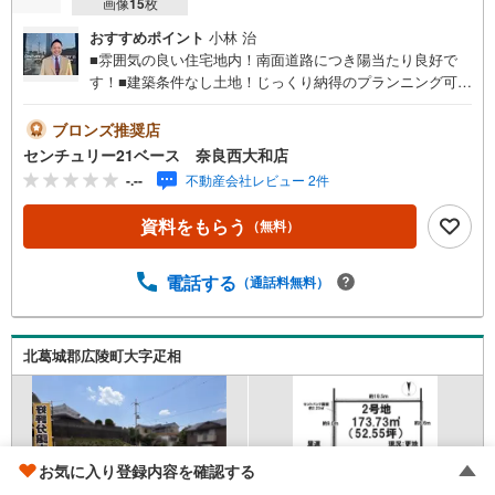
画像
15
枚
おすすめポイント
小林 治
■雰囲気の良い住宅地内！南面道路につき陽当たり良好で
す！■建築条件なし土地！じっくり納得のプランニング可能
◎！◇ご案内について◇・水曜日も休まず営業中！・お仕
事終わりのお時間でもご見学可！・今から見たい！という
ブロンズ推奨店
お声にもご対応できます！◇住宅ローンもお任せくださ
センチュリー21ベース 奈良西大和店
い！◇・提携銀行多数あり（地方銀行・都市銀行・信用金
-.--
不動産会社レビュー 2件
庫etc）・優遇後適用金利 0.875％～（審査内容により異な
ります）--- ◇◇ Yahoo！不動産キャンペーン対象店舗 ◇◇
資料をもらう
（無料）
----当店で物件を成約いただくとPayPayボーナスライトが
もらえる【Yahoo！不動産/物件ご成約キャンペーン】の対
象になります。「資料をもらう」「見学予約をする」から
電話する
（通話料無料）
エントリーください。※必ずYahoo！ JAPAN IDでログイン
のうえお問い合わせください。-----------------------------
北葛城郡広陵町大字疋相
お気に入り登録内容を確認する