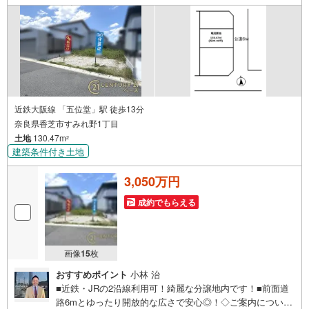
近鉄大阪線 「五位堂」駅 徒歩13分
奈良県香芝市すみれ野1丁目
土地
130.47m
2
建築条件付き土地
3,050万円
成約でもらえる
画像
15
枚
おすすめポイント
小林 治
■近鉄・JRの2沿線利用可！綺麗な分譲地内です！■前面道
路6mとゆったり開放的な広さで安心◎！◇ご案内について