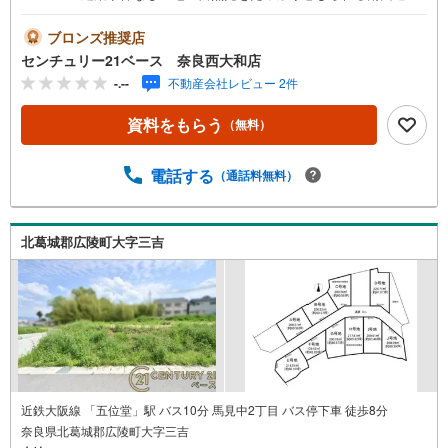
路！◇ご案内について◇・水曜日も休まず営業中！・お仕
事終わりのお時間でもご見学可！・今から見たい！という
ブロンズ推奨店
お声にもご対応できます！◇住宅ローンもお任せくださ
センチュリー21ベース 奈良西大和店
い！◇・提携銀行多数あり（地方銀行・都市銀行・信用金
-.--
不動産会社レビュー 2件
庫etc）・優遇後適用金利 0.875％～（審査内容により異な
ります）--- ◇◇ Yahoo！不動産キャンペーン対象店舗 ◇◇
資料をもらう
（無料）
----当店で物件を成約いただくとPayPayボーナスライトが
もらえる【Yahoo！不動産/物件ご成約キャンペーン】の対
象になります。「資料をもらう」「見学予約をする」から
電話する
（通話料無料）
エントリーください。※必ずYahoo！ JAPAN IDでログイン
のうえお問い合わせください。-----------------------------
北葛城郡広陵町大字三吉
近鉄大阪線 「五位堂」駅 バス10分 馬見中2丁目 バス停下車 徒歩8分
奈良県北葛城郡広陵町大字三吉