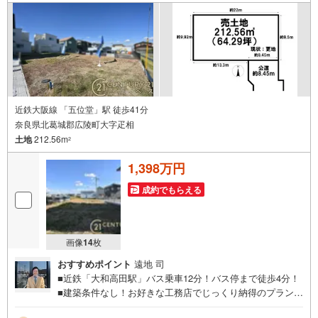
近鉄大阪線 「五位堂」駅 徒歩41分
奈良県北葛城郡広陵町大字疋相
土地
212.56m
2
1,398万円
成約でもらえる
画像
14
枚
おすすめポイント
遠地 司
■近鉄「大和高田駅」バス乗車12分！バス停まで徒歩4分！
■建築条件なし！お好きな工務店でじっくり納得のプランニ
ング！◇ご案内について◇・水曜日も休まず営業中！・お