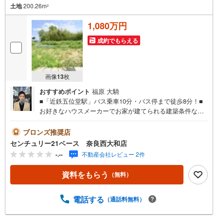
土地
200.26m
2
1,080万円
成約でもらえる
画像
13
枚
おすすめポイント
福原 大騎
■「近鉄五位堂駅」バス乗車10分・バス停まで徒歩8分！■
お好きなハウスメーカーでお家が建てられる建築条件なし
土地！◇ご案内について◇・水曜日も休まず営業中！・お
仕事終わりのお時間でもご見学可！・今から見たい！とい
ブロンズ推奨店
うお声にもご対応できます！◇住宅ローンもお任せくださ
センチュリー21ベース 奈良西大和店
い！◇・提携銀行多数あり（地方銀行・都市銀行・信用金
-.--
不動産会社レビュー 2件
庫etc）・優遇後適用金利 0.875％～（審査内容により異な
ります）--- ◇◇ Yahoo！不動産キャンペーン対象店舗 ◇◇
資料をもらう
（無料）
----当店で物件を成約いただくとPayPayボーナスライトが
もらえる【Yahoo！不動産/物件ご成約キャンペーン】の対
象になります。「資料をもらう」「見学予約をする」から
電話する
（通話料無料）
エントリーください。※必ずYahoo！ JAPAN IDでログイン
のうえお問い合わせください。-----------------------------