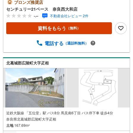
仕事終わりのお時間でもご見学可！・今から見たい！とい
ブロンズ推奨店
うお声にもご対応できます！◇住宅ローンもお任せくださ
センチュリー21ベース 奈良西大和店
い！◇・提携銀行多数あり（地方銀行・都市銀行・信用金
-.--
不動産会社レビュー 2件
庫etc）・優遇後適用金利 0.875％～（審査内容により異な
ります）--- ◇◇ Yahoo！不動産キャンペーン対象店舗 ◇◇
資料をもらう
（無料）
----当店で物件を成約いただくとPayPayボーナスライトが
もらえる【Yahoo！不動産/物件ご成約キャンペーン】の対
象になります。「資料をもらう」「見学予約をする」から
電話する
（通話料無料）
エントリーください。※必ずYahoo！ JAPAN IDでログイン
のうえお問い合わせください。-----------------------------
北葛城郡広陵町大字疋相
近鉄大阪線 「五位堂」駅 バス8分 馬見南6丁目 バス停下車 徒歩4分
奈良県北葛城郡広陵町大字疋相
土地
167.69m
2