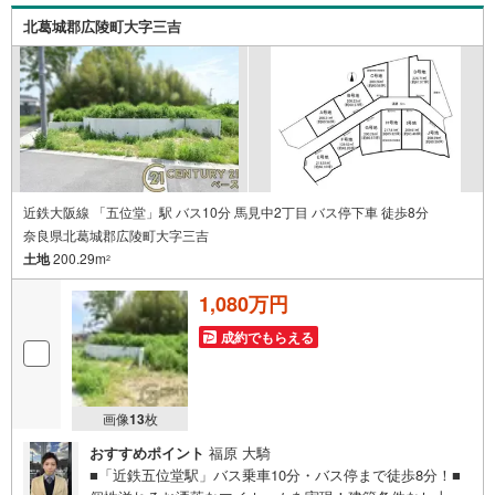
北葛城郡広陵町大字三吉
近鉄大阪線 「五位堂」駅 バス10分 馬見中2丁目 バス停下車 徒歩8分
奈良県北葛城郡広陵町大字三吉
土地
200.29m
2
1,080万円
成約でもらえる
画像
13
枚
おすすめポイント
福原 大騎
■「近鉄五位堂駅」バス乗車10分・バス停まで徒歩8分！■