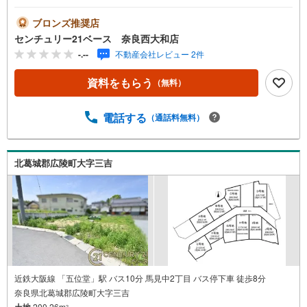
◇・水曜日も休まず営業中！・お仕事終わりのお時間でも
ご見学可！・今から見たい！というお声にもご対応できま
ブロンズ推奨店
す！◇住宅ローンもお任せください！◇・提携銀行多数あ
センチュリー21ベース 奈良西大和店
り（地方銀行・都市銀行・信用金庫etc）・優遇後適用金利
-.--
不動産会社レビュー 2件
0.875％～（審査内容により異なります）--- ◇◇ Yahoo！
不動産キャンペーン対象店舗 ◇◇ ----当店で物件を成約い
資料をもらう
（無料）
ただくとPayPayボーナスライトがもらえる【Yahoo！不動
産/物件ご成約キャンペーン】の対象になります。「資料を
もらう」「見学予約をする」からエントリーください。※必
電話する
（通話料無料）
ずYahoo！ JAPAN IDでログインのうえお問い合わせくださ
い。-----------------------------
北葛城郡広陵町大字三吉
近鉄大阪線 「五位堂」駅 バス10分 馬見中2丁目 バス停下車 徒歩8分
奈良県北葛城郡広陵町大字三吉
土地
200.26m
2