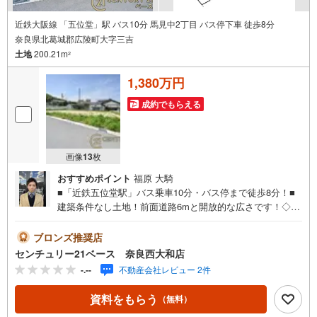
近鉄大阪線 「五位堂」駅 バス10分 馬見中2丁目 バス停下車 徒歩8分
奈良県北葛城郡広陵町大字三吉
土地
200.21m
2
1,380万円
成約でもらえる
画像
13
枚
おすすめポイント
福原 大騎
■「近鉄五位堂駅」バス乗車10分・バス停まで徒歩8分！■
建築条件なし土地！前面道路6mと開放的な広さです！◇ご
案内について◇・水曜日も休まず営業中！・お仕事終わり
のお時間でもご見学可！・今から見たい！というお声にも
ブロンズ推奨店
ご対応できます！◇住宅ローンもお任せください！◇・提
センチュリー21ベース 奈良西大和店
携銀行多数あり（地方銀行・都市銀行・信用金庫etc）・優
-.--
不動産会社レビュー 2件
遇後適用金利 0.875％～（審査内容により異なります）---
◇◇ Yahoo！不動産キャンペーン対象店舗 ◇◇ ----当店で
資料をもらう
（無料）
物件を成約いただくとPayPayボーナスライトがもらえる