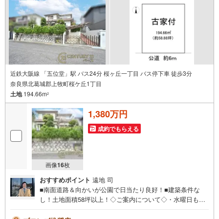
近鉄大阪線 「五位堂」駅 バス24分 桜ヶ丘一丁目 バス停下車 徒歩3分
奈良県北葛城郡上牧町桜ケ丘1丁目
土地
194.66m
2
1,380万円
成約でもらえる
画像
16
枚
おすすめポイント
遠地 司
■南面道路＆向かいが公園で日当たり良好！■建築条件な
し！土地面積58坪以上！◇ご案内について◇・水曜日も休
まず営業中！・お仕事終わりのお時間でもご見学可！・今
から見たい！というお声にもご対応できます！◇住宅ロー