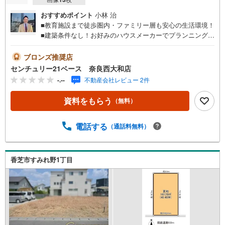
おすすめポイント
小林 治
■教育施設まで徒歩圏内・ファミリー層も安心の生活環境！
■建築条件なし！お好みのハウスメーカーでプランニング可
能！◇ご案内について◇・水曜日も休まず営業中！・お仕
事終わりのお時間でもご見学可！・今から見たい！という
ブロンズ推奨店
お声にもご対応できます！◇住宅ローンもお任せくださ
センチュリー21ベース 奈良西大和店
い！◇・提携銀行多数あり（地方銀行・都市銀行・信用金
-.--
不動産会社レビュー 2件
庫etc）・優遇後適用金利 0.875％～（審査内容により異な
ります）--- ◇◇ Yahoo！不動産キャンペーン対象店舗 ◇◇
資料をもらう
（無料）
----当店で物件を成約いただくとPayPayボーナスライトが
もらえる【Yahoo！不動産/物件ご成約キャンペーン】の対
象になります。「資料をもらう」「見学予約をする」から
電話する
（通話料無料）
エントリーください。※必ずYahoo！ JAPAN IDでログイン
のうえお問い合わせください。-----------------------------
香芝市すみれ野1丁目