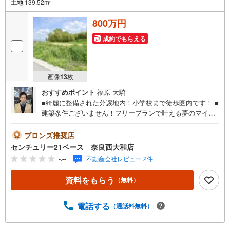
土地
139.52m
2
800万円
成約でもらえる
画像
13
枚
おすすめポイント
福原 大騎
■綺麗に整備された分譲地内！小学校まで徒歩圏内です！ ■
建築条件ございません！フリープランで叶える夢のマイホ
ーム！◇ご案内について◇・水曜日も休まず営業中！・お
仕事終わりのお時間でもご見学可！・今から見たい！とい
ブロンズ推奨店
うお声にもご対応できます！◇住宅ローンもお任せくださ
センチュリー21ベース 奈良西大和店
い！◇・提携銀行多数あり（地方銀行・都市銀行・信用金
-.--
不動産会社レビュー 2件
庫etc）・優遇後適用金利 0.875％～（審査内容により異な
ります）--- ◇◇ Yahoo！不動産キャンペーン対象店舗 ◇◇
資料をもらう
（無料）
----当店で物件を成約いただくとPayPayボーナスライトが
もらえる【Yahoo！不動産/物件ご成約キャンペーン】の対
象になります。「資料をもらう」「見学予約をする」から
電話する
（通話料無料）
エントリーください。※必ずYahoo！ JAPAN IDでログイン
のうえお問い合わせください。-----------------------------