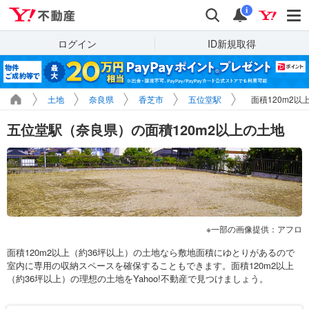
Yahoo!不動産
検索
通知
i
ログイン
ID新規取得
土地
奈良県
香芝市
五位堂駅
面積120m2以
五位堂駅（奈良県）の面積120m2以上の土地
一部の画像提供：アフロ
面積120m2以上（約36坪以上）の土地なら敷地面積にゆとりがあるので
室内に専用の収納スペースを確保することもできます。面積120m2以上
（約36坪以上）の理想の土地をYahoo!不動産で見つけましょう。