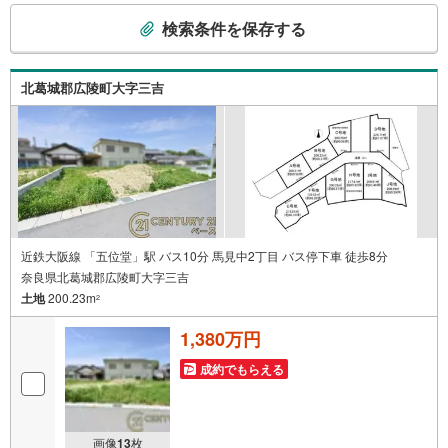
こ
検索条件を保存する
の
検
索
北葛城郡広陵町大字三吉
条
件
で
通
知
を
受
け
近鉄大阪線 「五位堂」駅 バス10分 馬見中2丁目 バス停下車 徒歩8分
奈良県北葛城郡広陵町大字三吉
取
土地
200.23m
る
2
・
1,380万円
条
件
成約でもらえる
を
マ
イ
画像
13
枚