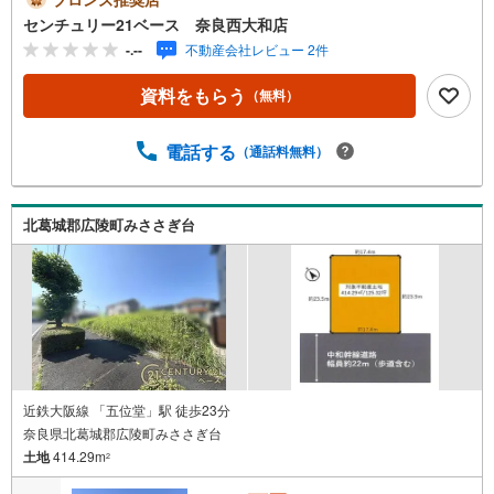
い！というお声にもご対応できます！◇住宅ローンもお任
センチュリー21ベース 奈良西大和店
せください！◇・提携銀行多数あり（地方銀行・都市銀
-.--
不動産会社レビュー 2件
行・信用金庫etc）・優遇後適用金利 0.875％～（審査内容
により異なります）--- ◇◇ Yahoo！不動産キャンペーン対
資料をもらう
（無料）
象店舗 ◇◇ ----当店で物件を成約いただくとPayPayボーナ
スライトがもらえる【Yahoo！不動産/物件ご成約キャンペ
ーン】の対象になります。「資料をもらう」「見学予約を
電話する
（通話料無料）
する」からエントリーください。※必ずYahoo！ JAPAN ID
でログインのうえお問い合わせください。------------------------
-----
北葛城郡広陵町みささぎ台
近鉄大阪線 「五位堂」駅 徒歩23分
奈良県北葛城郡広陵町みささぎ台
土地
414.29m
2