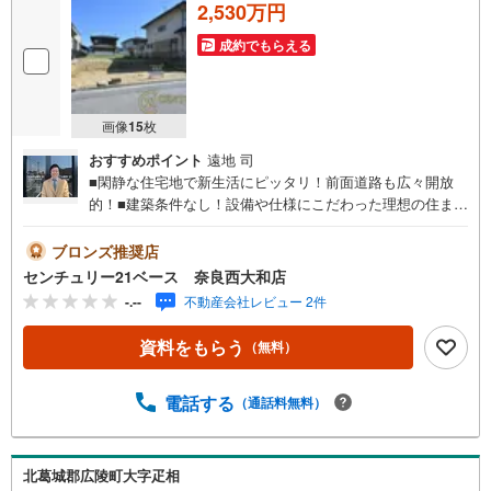
2,530万円
成約でもらえる
画像
15
枚
おすすめポイント
遠地 司
■閑静な住宅地で新生活にピッタリ！前面道路も広々開放
的！■建築条件なし！設備や仕様にこだわった理想の住まい
を実現！◇ご案内について◇・水曜日も休まず営業中！・
お仕事終わりのお時間でもご見学可！・今から見たい！と
ブロンズ推奨店
いうお声にもご対応できます！◇住宅ローンもお任せくだ
センチュリー21ベース 奈良西大和店
さい！◇・提携銀行多数あり（地方銀行・都市銀行・信用
-.--
不動産会社レビュー 2件
金庫etc）・優遇後適用金利 0.875％～（審査内容により異
なります）--- ◇◇ Yahoo！不動産キャンペーン対象店舗 ◇
資料をもらう
（無料）
◇ ----当店で物件を成約いただくとPayPayボーナスライト
がもらえる【Yahoo！不動産/物件ご成約キャンペーン】の
対象になります。「資料をもらう」「見学予約をする」か
電話する
（通話料無料）
らエントリーください。※必ずYahoo！ JAPAN IDでログイ
ンのうえお問い合わせください。-----------------------------
北葛城郡広陵町大字疋相