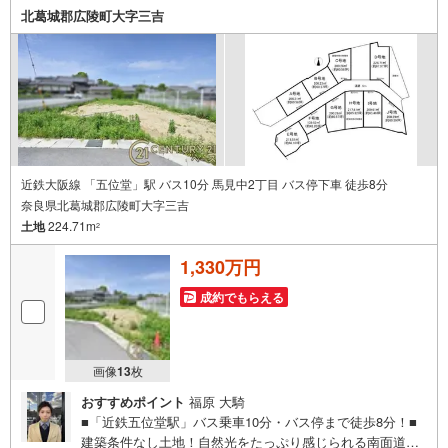
北葛城郡広陵町大字三吉
近鉄大阪線 「五位堂」駅 バス10分 馬見中2丁目 バス停下車 徒歩8分
奈良県北葛城郡広陵町大字三吉
土地
224.71m
2
1,330万円
成約でもらえる
画像
13
枚
おすすめポイント
福原 大騎
■「近鉄五位堂駅」バス乗車10分・バス停まで徒歩8分！■
建築条件なし土地！自然光をたっぷり感じられる南面道