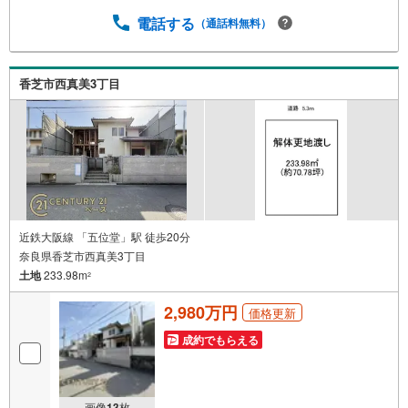
【Yahoo！不動産/物件ご成約キャンペーン】の対象になり
ます。「資料をもらう」「見学予約をする」からエントリ
電話する
（通話料無料）
ーください。※必ずYahoo！ JAPAN IDでログインのうえお
問い合わせください。-----------------------------
香芝市西真美3丁目
近鉄大阪線 「五位堂」駅 徒歩20分
奈良県香芝市西真美3丁目
土地
233.98m
2
2,980万円
価格更新
成約でもらえる
画像
13
枚