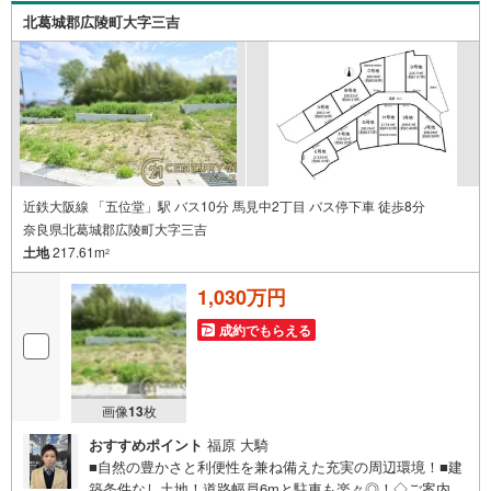
北葛城郡広陵町大字三吉
近鉄大阪線 「五位堂」駅 バス10分 馬見中2丁目 バス停下車 徒歩8分
奈良県北葛城郡広陵町大字三吉
土地
217.61m
2
1,030万円
成約でもらえる
画像
13
枚
おすすめポイント
福原 大騎
■自然の豊かさと利便性を兼ね備えた充実の周辺環境！■建
築条件なし土地！道路幅員6mと駐車も楽々◎！◇ご案内に