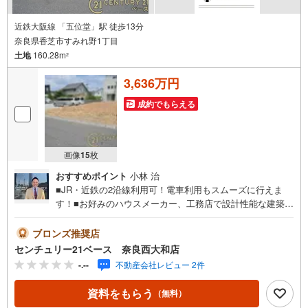
近鉄大阪線 「五位堂」駅 徒歩13分
奈良県香芝市すみれ野1丁目
土地
160.28m
2
3,636万円
成約でもらえる
画像
15
枚
おすすめポイント
小林 治
■JR・近鉄の2沿線利用可！電車利用もスムーズに行えま
す！■お好みのハウスメーカー、工務店で設計性能な建築条
件なし土地！◇ご案内について◇・水曜日も休まず営業
中！・お仕事終わりのお時間でもご見学可！・今から見た
ブロンズ推奨店
い！というお声にもご対応できます！◇住宅ローンもお任
センチュリー21ベース 奈良西大和店
せください！◇・提携銀行多数あり（地方銀行・都市銀
-.--
不動産会社レビュー 2件
行・信用金庫etc）・優遇後適用金利 0.875％～（審査内容
により異なります）--- ◇◇ Yahoo！不動産キャンペーン対
資料をもらう
（無料）
象店舗 ◇◇ ----当店で物件を成約いただくとPayPayボーナ