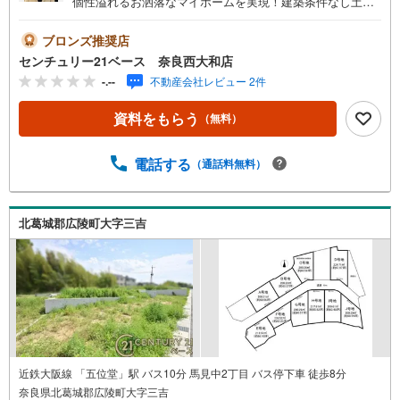
個性溢れるお洒落なマイホームを実現！建築条件なし土
地！◇ご案内について◇・水曜日も休まず営業中！・お仕
事終わりのお時間でもご見学可！・今から見たい！という
ブロンズ推奨店
お声にもご対応できます！◇住宅ローンもお任せくださ
センチュリー21ベース 奈良西大和店
い！◇・提携銀行多数あり（地方銀行・都市銀行・信用金
-.--
不動産会社レビュー 2件
庫etc）・優遇後適用金利 0.875％～（審査内容により異な
ります）--- ◇◇ Yahoo！不動産キャンペーン対象店舗 ◇◇
資料をもらう
（無料）
----当店で物件を成約いただくとPayPayボーナスライトが
もらえる【Yahoo！不動産/物件ご成約キャンペーン】の対
象になります。「資料をもらう」「見学予約をする」から
電話する
（通話料無料）
エントリーください。※必ずYahoo！ JAPAN IDでログイン
のうえお問い合わせください。-----------------------------
北葛城郡広陵町大字三吉
近鉄大阪線 「五位堂」駅 バス10分 馬見中2丁目 バス停下車 徒歩8分
奈良県北葛城郡広陵町大字三吉