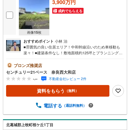
3,900万円
成約でもらえる
画像
15
枚
おすすめポイント
小林 治
■雰囲気の良い住居エリア！中和幹線沿いのため車移動も
楽々！■建築条件なし！敷地面積約125坪とプランニング幅
も広がります！◇ご案内について◇・水曜日も休まず営業
中！・お仕事終わりのお時間でもご見学可！・今から見た
ブロンズ推奨店
い！というお声にもご対応できます！◇住宅ローンもお任
センチュリー21ベース 奈良西大和店
せください！◇・提携銀行多数あり（地方銀行・都市銀
-.--
不動産会社レビュー 2件
行・信用金庫etc）・優遇後適用金利 0.875％～（審査内容
により異なります）--- ◇◇ Yahoo！不動産キャンペーン対
資料をもらう
（無料）
象店舗 ◇◇ ----当店で物件を成約いただくとPayPayボーナ
スライトがもらえる【Yahoo！不動産/物件ご成約キャンペ
ーン】の対象になります。「資料をもらう」「見学予約を
電話する
（通話料無料）
する」からエントリーください。※必ずYahoo！ JAPAN ID
でログインのうえお問い合わせください。------------------------
-----
北葛城郡上牧町桜ケ丘1丁目