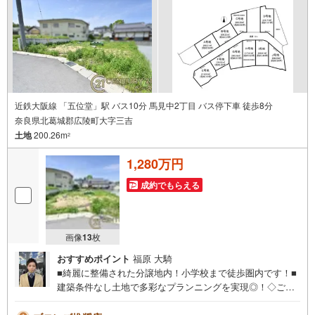
近鉄大阪線 「五位堂」駅 バス10分 馬見中2丁目 バス停下車 徒歩8分
奈良県北葛城郡広陵町大字三吉
土地
200.26m
2
1,280万円
成約でもらえる
画像
13
枚
おすすめポイント
福原 大騎
■綺麗に整備された分譲地内！小学校まで徒歩圏内です！■
建築条件なし土地で多彩なプランニングを実現◎！◇ご案
内について◇・水曜日も休まず営業中！・お仕事終わりの
お時間でもご見学可！・今から見たい！というお声にもご