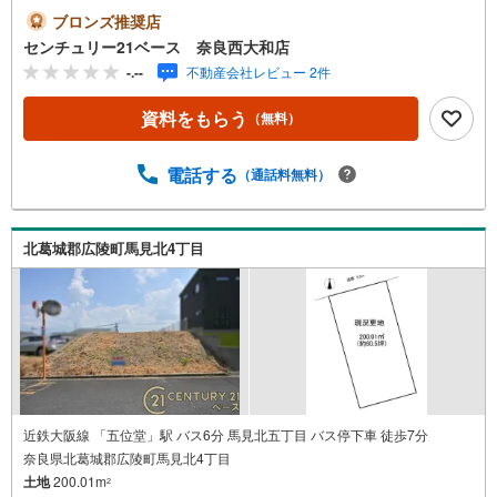
事終わりのお時間でもご見学可！・今から見たい！という
ブロンズ推奨店
お声にもご対応できます！◇住宅ローンもお任せくださ
センチュリー21ベース 奈良西大和店
い！◇・提携銀行多数あり（地方銀行・都市銀行・信用金
-.--
不動産会社レビュー 2件
庫etc）・優遇後適用金利 0.875％～（審査内容により異な
ります）--- ◇◇ Yahoo！不動産キャンペーン対象店舗 ◇◇
資料をもらう
（無料）
----当店で物件を成約いただくとPayPayボーナスライトが
もらえる【Yahoo！不動産/物件ご成約キャンペーン】の対
象になります。「資料をもらう」「見学予約をする」から
電話する
（通話料無料）
エントリーください。※必ずYahoo！ JAPAN IDでログイン
のうえお問い合わせください。-----------------------------
北葛城郡広陵町馬見北4丁目
近鉄大阪線 「五位堂」駅 バス6分 馬見北五丁目 バス停下車 徒歩7分
奈良県北葛城郡広陵町馬見北4丁目
土地
200.01m
2