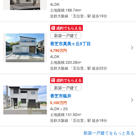
ジ
4LDK
に
土地面積 188.74m
2
保
近鉄大阪線 「五位堂」駅 徒歩19分
存
す
成約でもらえる
る
新築一戸建て
香芝市真美ヶ丘5丁目
4,790万円
4LDK
土地面積 220.28m
2
近鉄大阪線 「五位堂」駅 徒歩22分
成約でもらえる
新築一戸建て
香芝市狐井
5,100万円
4LDK＋2S
土地面積 131.92m
2
近鉄大阪線 「五位堂」駅 徒歩18分
成約でもらえる
新築一戸建てをもっと見る