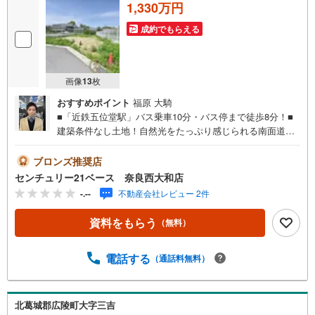
1,330万円
成約でもらえる
画像
13
枚
おすすめポイント
福原 大騎
■「近鉄五位堂駅」バス乗車10分・バス停まで徒歩8分！■
建築条件なし土地！自然光をたっぷり感じられる南面道
路！◇ご案内について◇・水曜日も休まず営業中！・お仕
事終わりのお時間でもご見学可！・今から見たい！という
ブロンズ推奨店
お声にもご対応できます！◇住宅ローンもお任せくださ
センチュリー21ベース 奈良西大和店
い！◇・提携銀行多数あり（地方銀行・都市銀行・信用金
-.--
不動産会社レビュー 2件
庫etc）・優遇後適用金利 0.875％～（審査内容により異な
ります）--- ◇◇ Yahoo！不動産キャンペーン対象店舗 ◇◇
資料をもらう
（無料）
----当店で物件を成約いただくとPayPayボーナスライトが
もらえる【Yahoo！不動産/物件ご成約キャンペーン】の対
象になります。「資料をもらう」「見学予約をする」から
電話する
（通話料無料）
エントリーください。※必ずYahoo！ JAPAN IDでログイン
のうえお問い合わせください。-----------------------------
北葛城郡広陵町大字三吉