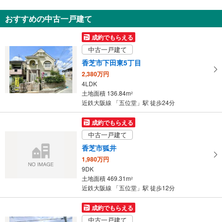
新築一戸建て
おすすめの中古一戸建て
北葛城郡広陵町大字三吉
2,980万円
成約でもらえる
4LDK
中古一戸建て
土地面積 168.61m
2
近鉄大阪線 「五位堂」駅 徒歩47分
香芝市下田東5丁目
2,380万円
4LDK
土地面積 136.84m
2
近鉄大阪線 「五位堂」駅 徒歩24分
成約でもらえる
中古一戸建て
香芝市狐井
1,980万円
9DK
土地面積 469.31m
2
近鉄大阪線 「五位堂」駅 徒歩12分
成約でもらえる
中古一戸建て