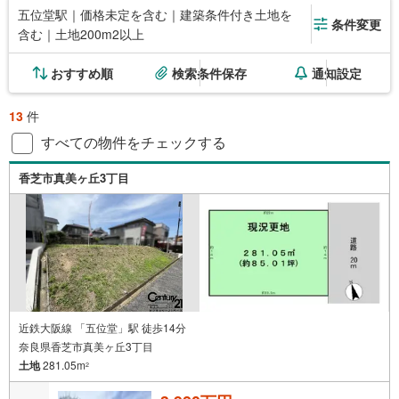
五位堂駅｜価格未定を含む｜建築条件付き土地を
条件変更
含む｜土地200m2以上
おすすめ順
検索条件保存
通知設定
13
件
すべての物件をチェックする
香芝市真美ヶ丘3丁目
近鉄大阪線 「五位堂」駅 徒歩14分
奈良県香芝市真美ヶ丘3丁目
土地
281.05m
2