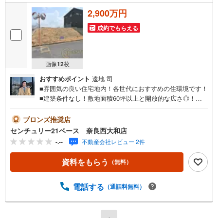
2,900万円
成約でもらえる
画像
12
枚
おすすめポイント
遠地 司
■雰囲気の良い住宅地内！各世代におすすめの住環境です！
■建築条件なし！敷地面積60坪以上と開放的な広さ◎！◇
ご案内について◇・水曜日も休まず営業中！・お仕事終わ
りのお時間でもご見学可！・今から見たい！というお声に
ブロンズ推奨店
もご対応できます！◇住宅ローンもお任せください！◇・
センチュリー21ベース 奈良西大和店
提携銀行多数あり（地方銀行・都市銀行・信用金庫etc）・
-.--
不動産会社レビュー 2件
優遇後適用金利 0.875％～（審査内容により異なります）--
- ◇◇ Yahoo！不動産キャンペーン対象店舗 ◇◇ ----当店で
資料をもらう
（無料）
物件を成約いただくとPayPayボーナスライトがもらえる
【Yahoo！不動産/物件ご成約キャンペーン】の対象になり
ます。「資料をもらう」「見学予約をする」からエントリ
電話する
（通話料無料）
ーください。※必ずYahoo！ JAPAN IDでログインのうえお
問い合わせください。-----------------------------