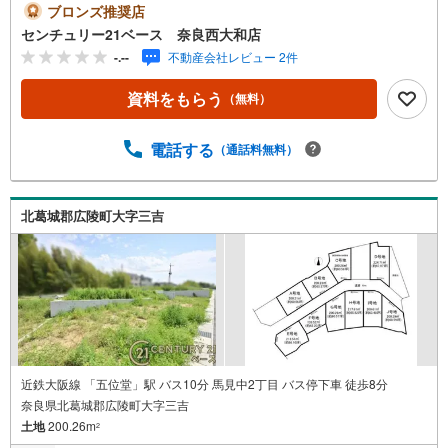
事終わりのお時間でもご見学可！・今から見たい！という
ブロンズ推奨店
お声にもご対応できます！◇住宅ローンもお任せくださ
センチュリー21ベース 奈良西大和店
い！◇・提携銀行多数あり（地方銀行・都市銀行・信用金
-.--
不動産会社レビュー 2件
庫etc）・優遇後適用金利 0.875％～（審査内容により異な
ります）--- ◇◇ Yahoo！不動産キャンペーン対象店舗 ◇◇
資料をもらう
（無料）
----当店で物件を成約いただくとPayPayボーナスライトが
もらえる【Yahoo！不動産/物件ご成約キャンペーン】の対
象になります。「資料をもらう」「見学予約をする」から
電話する
（通話料無料）
エントリーください。※必ずYahoo！ JAPAN IDでログイン
のうえお問い合わせください。-----------------------------
北葛城郡広陵町大字三吉
近鉄大阪線 「五位堂」駅 バス10分 馬見中2丁目 バス停下車 徒歩8分
奈良県北葛城郡広陵町大字三吉
土地
200.26m
2