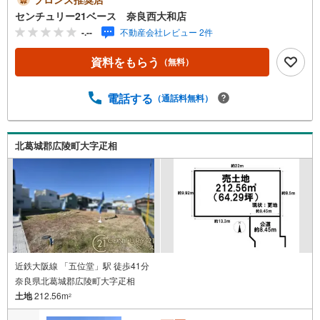
い！というお声にもご対応できます！◇住宅ローンもお任
センチュリー21ベース 奈良西大和店
せください！◇・提携銀行多数あり（地方銀行・都市銀
-.--
不動産会社レビュー 2件
行・信用金庫etc）・優遇後適用金利 0.875％～（審査内容
により異なります）--- ◇◇ Yahoo！不動産キャンペーン対
資料をもらう
（無料）
象店舗 ◇◇ ----当店で物件を成約いただくとPayPayボーナ
スライトがもらえる【Yahoo！不動産/物件ご成約キャンペ
ーン】の対象になります。「資料をもらう」「見学予約を
電話する
（通話料無料）
する」からエントリーください。※必ずYahoo！ JAPAN ID
でログインのうえお問い合わせください。------------------------
-----
北葛城郡広陵町大字疋相
近鉄大阪線 「五位堂」駅 徒歩41分
奈良県北葛城郡広陵町大字疋相
土地
212.56m
2