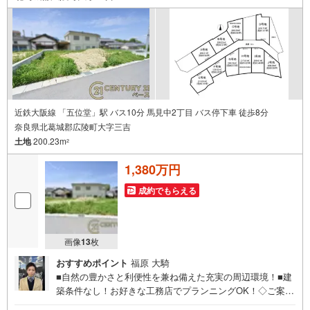
近鉄大阪線 「五位堂」駅 バス10分 馬見中2丁目 バス停下車 徒歩8分
奈良県北葛城郡広陵町大字三吉
土地
200.23m
2
1,380万円
成約でもらえる
画像
13
枚
おすすめポイント
福原 大騎
■自然の豊かさと利便性を兼ね備えた充実の周辺環境！■建
築条件なし！お好きな工務店でプランニングOK！◇ご案内
について◇・水曜日も休まず営業中！・お仕事終わりのお