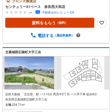
ブロンズ推奨店
対応できます！◇住宅ローンもお任せください！◇・提携
センチュリー21ベース 奈良西大和店
銀行多数あり（地方銀行・都市銀行・信用金庫etc）・優遇
-.--
不動産会社レビュー 2件
後適用金利 0.875％～（審査内容により異なります）--- ◇
◇ Yahoo！不動産キャンペーン対象店舗 ◇◇ ----当店で物
資料をもらう
（無料）
件を成約いただくとPayPayボーナスライトがもらえる【Y
ahoo！不動産/物件ご成約キャンペーン】の対象になりま
す。「資料をもらう」「見学予約をする」からエントリー
電話する
（通話料無料）
ください。※必ずYahoo！ JAPAN IDでログインのうえお問
い合わせください。-----------------------------
北葛城郡広陵町大字三吉
近鉄大阪線 「五位堂」駅 バス10分 馬見中2丁目 バス停下車 徒歩8分
奈良県北葛城郡広陵町大字三吉
土地
224.71m
2