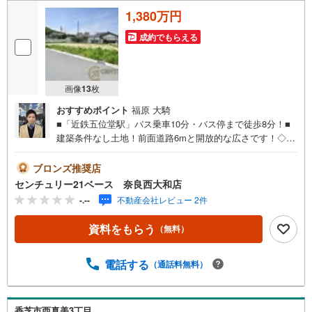
1,380万円
成約でもらえる
画像
13
枚
おすすめポイント
福原 大騎
■「近鉄五位堂駅」バス乗車10分・バス停まで徒歩8分！■
建築条件なし土地！前面道路6mと開放的な広さです！◇ご
案内について◇・水曜日も休まず営業中！・お仕事終わり
のお時間でもご見学可！・今から見たい！というお声にも
ブロンズ推奨店
ご対応できます！◇住宅ローンもお任せください！◇・提
センチュリー21ベース 奈良西大和店
携銀行多数あり（地方銀行・都市銀行・信用金庫etc）・優
-.--
不動産会社レビュー 2件
遇後適用金利 0.875％～（審査内容により異なります）---
◇◇ Yahoo！不動産キャンペーン対象店舗 ◇◇ ----当店で
資料をもらう
（無料）
物件を成約いただくとPayPayボーナスライトがもらえる
【Yahoo！不動産/物件ご成約キャンペーン】の対象になり
ます。「資料をもらう」「見学予約をする」からエントリ
電話する
（通話料無料）
ーください。※必ずYahoo！ JAPAN IDでログインのうえお
問い合わせください。-----------------------------
香芝市西真美3丁目