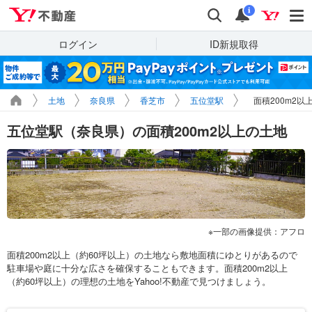
Yahoo!不動産
検索
通知
i
ログイン
ID新規取得
土地
奈良県
香芝市
五位堂駅
面積200m2以
五位堂駅（奈良県）の面積200m2以上の土地
一部の画像提供：アフロ
面積200m2以上（約60坪以上）の土地なら敷地面積にゆとりがあるので
駐車場や庭に十分な広さを確保することもできます。面積200m2以上
（約60坪以上）の理想の土地をYahoo!不動産で見つけましょう。