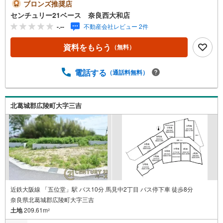
間でもご見学可！・今から見たい！というお声にもご対応
ブロンズ推奨店
できます！◇住宅ローンもお任せください！◇・提携銀行
センチュリー21ベース 奈良西大和店
多数あり（地方銀行・都市銀行・信用金庫etc）・優遇後適
-.--
不動産会社レビュー 2件
用金利 0.875％～（審査内容により異なります）--- ◇◇ Ya
hoo！不動産キャンペーン対象店舗 ◇◇ ----当店で物件を成
資料をもらう
（無料）
約いただくとPayPayボーナスライトがもらえる【Yahoo！
不動産/物件ご成約キャンペーン】の対象になります。「資
料をもらう」「見学予約をする」からエントリーくださ
電話する
（通話料無料）
い。※必ずYahoo！ JAPAN IDでログインのうえお問い合わ
せください。-----------------------------
北葛城郡広陵町大字三吉
近鉄大阪線 「五位堂」駅 バス10分 馬見中2丁目 バス停下車 徒歩8分
奈良県北葛城郡広陵町大字三吉
土地
209.61m
2