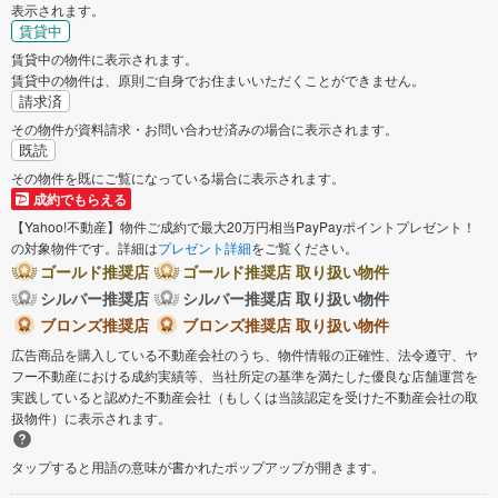
表示されます。
賃貸中
賃貸中の物件に表示されます。
賃貸中の物件は、原則ご自身でお住まいいただくことができません。
請求済
その物件が資料請求・お問い合わせ済みの場合に表示されます。
既読
その物件を既にご覧になっている場合に表示されます。
成約でもらえる
【Yahoo!不動産】物件ご成約で最大20万円相当PayPayポイントプレゼント！
の対象物件です。詳細は
プレゼント詳細
をご覧ください。
ゴールド推奨店
ゴールド推奨店 取り扱い物件
シルバー推奨店
シルバー推奨店 取り扱い物件
ブロンズ推奨店
ブロンズ推奨店 取り扱い物件
広告商品を購入している不動産会社のうち、物件情報の正確性、法令遵守、ヤ
フー不動産における成約実績等、当社所定の基準を満たした優良な店舗運営を
実践していると認めた不動産会社（もしくは当該認定を受けた不動産会社の取
扱物件）に表示されます。
タップすると用語の意味が書かれたポップアップが開きます。