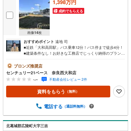
1,398万円
成約でもらえる
画像
14
枚
おすすめポイント
遠地 司
■近鉄「大和高田駅」バス乗車12分！バス停まで徒歩4分！
■建築条件なし！お好きな工務店でじっくり納得のプランニ
ング！◇ご案内について◇・水曜日も休まず営業中！・お
仕事終わりのお時間でもご見学可！・今から見たい！とい
ブロンズ推奨店
うお声にもご対応できます！◇住宅ローンもお任せくださ
センチュリー21ベース 奈良西大和店
い！◇・提携銀行多数あり（地方銀行・都市銀行・信用金
-.--
不動産会社レビュー 2件
庫etc）・優遇後適用金利 0.875％～（審査内容により異な
ります）--- ◇◇ Yahoo！不動産キャンペーン対象店舗 ◇◇
資料をもらう
（無料）
----当店で物件を成約いただくとPayPayボーナスライトが
もらえる【Yahoo！不動産/物件ご成約キャンペーン】の対
象になります。「資料をもらう」「見学予約をする」から
電話する
（通話料無料）
エントリーください。※必ずYahoo！ JAPAN IDでログイン
のうえお問い合わせください。-----------------------------
北葛城郡広陵町大字三吉