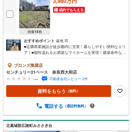
3,980万円
成約でもらえる
画像
15
枚
おすすめポイント
遠地 司
■近隣商業施設が徒歩圏内に充実！暮らしやすい便利なエリ
ア！■個性溢れるお洒落なマイホームを実現！建築条件なし
土地です！◇ご案内について◇・水曜日も休まず営業
中！・お仕事終わりのお時間でもご見学可！・今から見た
ブロンズ推奨店
い！というお声にもご対応できます！◇住宅ローンもお任
センチュリー21ベース 奈良西大和店
せください！◇・提携銀行多数あり（地方銀行・都市銀
-.--
不動産会社レビュー 2件
行・信用金庫etc）・優遇後適用金利 0.875％～（審査内容
により異なります）--- ◇◇ Yahoo！不動産キャンペーン対
資料をもらう
（無料）
象店舗 ◇◇ ----当店で物件を成約いただくとPayPayボーナ
スライトがもらえる【Yahoo！不動産/物件ご成約キャンペ
ーン】の対象になります。「資料をもらう」「見学予約を
電話する
（通話料無料）
する」からエントリーください。※必ずYahoo！ JAPAN ID
でログインのうえお問い合わせください。------------------------
-----
北葛城郡広陵町みささぎ台