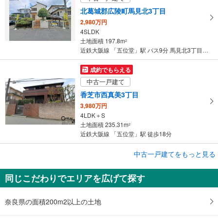
北葛城郡広陵町馬見北3丁目
2,980万円
4SLDK
土地面積 197.8m
2
近鉄大阪線 「五位堂」駅 バス9分 馬見北3丁目 バス停下車 徒歩2分
成約でもらえる
中古一戸建て
香芝市西真美3丁目
3,980万円
4LDK＋S
土地面積 235.31m
2
近鉄大阪線 「五位堂」駅 徒歩18分
成約でもらえる
中古一戸建てをもっと見る
中古一戸建て
同じこだわりでエリアを広げて探す
香芝市下田東5丁目
2,380万円
4LDK
奈良県の面積200m2以上の土地
土地面積 136.84m
2
近鉄大阪線 「五位堂」駅 バス8分 西真美2丁目 バス停下車 徒歩3分