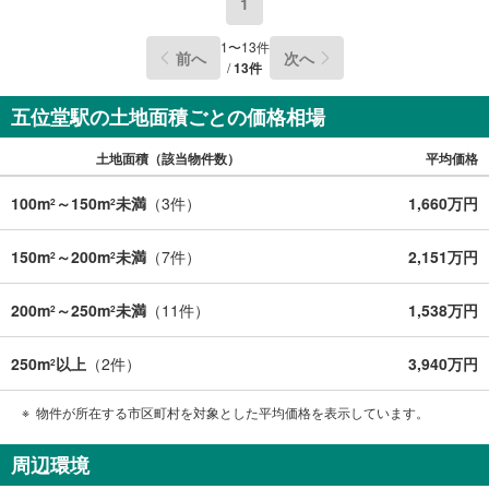
1
1
〜
13
件
前へ
次へ
/
13
件
五位堂駅の土地面積ごとの価格相場
土地面積（該当物件数）
平均価格
100m
～150m
未満
（
3
件）
1,660万円
2
2
150m
～200m
未満
（
7
件）
2,151万円
2
2
200m
～250m
未満
（
11
件）
1,538万円
2
2
250m
以上
（
2
件）
3,940万円
2
物件が所在する市区町村を対象とした平均価格を表示しています。
周辺環境