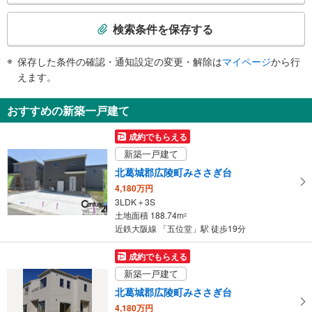
トイレ
検
索
《多機能トイレ》
検索条件を保存する
・改札内
条
スロープ
件
保存した条件の確認・通知設定の変更・解除は
マイページ
から行
で
・改札⇔地上
えます。
その他
通
知
・点字案内（案内板・運賃表）
おすすめの新築一戸建て
・誘導チャイム
を
受
成約でもらえる
け
新築一戸建て
取
北葛城郡広陵町みささぎ台
る
4,180万円
・
3LDK＋3S
条
土地面積 188.74m
2
件
近鉄大阪線 「五位堂」駅 徒歩19分
を
マ
成約でもらえる
イ
新築一戸建て
ペ
北葛城郡広陵町みささぎ台
ー
4,180万円