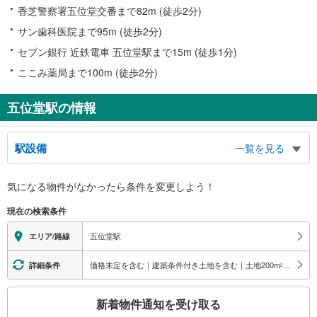
香芝警察署五位堂交番まで82m (徒歩2分)
サン歯科医院まで95m (徒歩2分)
セブン銀行 近鉄電車 五位堂駅まで15m (徒歩1分)
ここみ薬局まで100m (徒歩2分)
五位堂駅の情報
駅設備
一覧を見る
バリアフリー状況
気になる物件がなかったら
条件を変更しよう！
※段差なしでの移動経路
（○：有り △：要駅員設備 ×：無し）
現在の検索条件
地上⇔改札⇔ホーム：○
エレベータ
五位堂駅
エリア/路線
・各ホーム⇔改札
・改札⇔地上
価格未定を含む｜建築条件付き土地を含む｜土地200
m
以上
詳細条件
2
エスカレータ
こ
・各ホーム⇔改札
新着物件通知を受け取る
・改札⇔地上
の