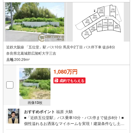
近鉄大阪線 「五位堂」駅 バス10分 馬見中2丁目 バス停下車 徒歩8分
奈良県北葛城郡広陵町大字三吉
土地
200.29m
2
1,080万円
成約でもらえる
画像
13
枚
おすすめポイント
福原 大騎
■「近鉄五位堂駅」バス乗車10分・バス停まで徒歩8分！■
個性溢れるお洒落なマイホームを実現！建築条件なし土
地！◇ご案内について◇・水曜日も休まず営業中！・お仕