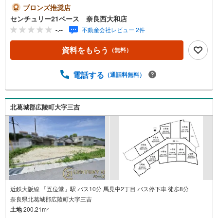
時間でもご見学可！・今から見たい！というお声にもご対
ブロンズ推奨店
応できます！◇住宅ローンもお任せください！◇・提携銀
センチュリー21ベース 奈良西大和店
行多数あり（地方銀行・都市銀行・信用金庫etc）・優遇後
-.--
不動産会社レビュー 2件
適用金利 0.875％～（審査内容により異なります）--- ◇◇
Yahoo！不動産キャンペーン対象店舗 ◇◇ ----当店で物件を
資料をもらう
（無料）
成約いただくとPayPayボーナスライトがもらえる【Yaho
o！不動産/物件ご成約キャンペーン】の対象になります。
「資料をもらう」「見学予約をする」からエントリーくだ
電話する
（通話料無料）
さい。※必ずYahoo！ JAPAN IDでログインのうえお問い合
わせください。-----------------------------
北葛城郡広陵町大字三吉
近鉄大阪線 「五位堂」駅 バス10分 馬見中2丁目 バス停下車 徒歩8分
奈良県北葛城郡広陵町大字三吉
土地
200.21m
2