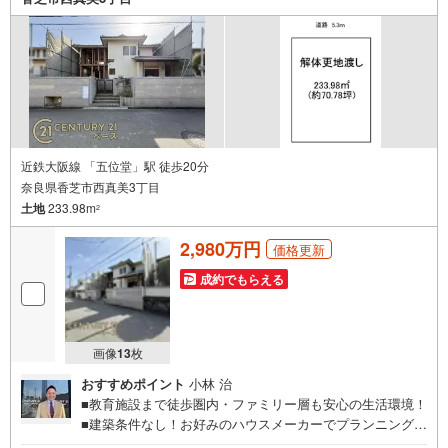
近鉄大阪線 「五位堂」駅 徒歩20分
奈良県香芝市西真美3丁目
土地
233.98m
2
2,980万円
価格更新
成約でもらえる
画像
13
枚
おすすめポイント
小林 治
■教育施設まで徒歩圏内・ファミリー層も安心の生活環境！
■建築条件なし！お好みのハウスメーカーでプランニング可
能！◇ご案内について◇・水曜日も休まず営業中！・お仕