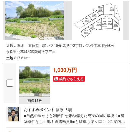
近鉄大阪線 「五位堂」駅 バス10分 馬見中2丁目 バス停下車 徒歩8分
奈良県北葛城郡広陵町大字三吉
土地
217.61m
2
1,030万円
成約でもらえる
画像
13
枚
おすすめポイント
福原 大騎
■自然の豊かさと利便性を兼ね備えた充実の周辺環境！■建
築条件なし土地！道路幅員6mと駐車も楽々◎！◇ご案内に
ついて◇・水曜日も休まず営業中！・お仕事終わりのお時