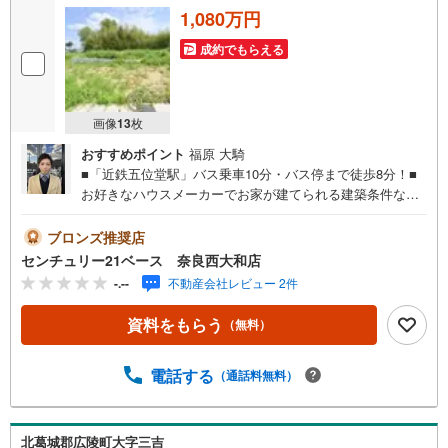
1,080万円
成約でもらえる
画像
13
枚
おすすめポイント
福原 大騎
■「近鉄五位堂駅」バス乗車10分・バス停まで徒歩8分！■
お好きなハウスメーカーでお家が建てられる建築条件なし
土地！◇ご案内について◇・水曜日も休まず営業中！・お
仕事終わりのお時間でもご見学可！・今から見たい！とい
ブロンズ推奨店
うお声にもご対応できます！◇住宅ローンもお任せくださ
センチュリー21ベース 奈良西大和店
い！◇・提携銀行多数あり（地方銀行・都市銀行・信用金
-.--
不動産会社レビュー 2件
庫etc）・優遇後適用金利 0.875％～（審査内容により異な
ります）--- ◇◇ Yahoo！不動産キャンペーン対象店舗 ◇◇
資料をもらう
（無料）
----当店で物件を成約いただくとPayPayボーナスライトが
もらえる【Yahoo！不動産/物件ご成約キャンペーン】の対
象になります。「資料をもらう」「見学予約をする」から
電話する
（通話料無料）
エントリーください。※必ずYahoo！ JAPAN IDでログイン
のうえお問い合わせください。-----------------------------
北葛城郡広陵町大字三吉