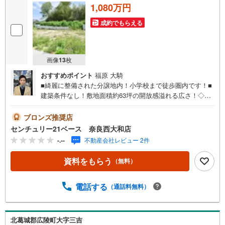
1,080万円
成約でもらえる
画像
13
枚
おすすめポイント
福原 大騎
■綺麗に整備された分譲地内！小学校まで徒歩圏内です！■
建築条件なし！敷地面積約63坪の開放感溢れる広さ！◇ご
案内について◇・水曜日も休まず営業中！・お仕事終わり
のお時間でもご見学可！・今から見たい！というお声にも
ブロンズ推奨店
ご対応できます！◇住宅ローンもお任せください！◇・提
センチュリー21ベース 奈良西大和店
携銀行多数あり（地方銀行・都市銀行・信用金庫etc）・優
-.--
不動産会社レビュー 2件
遇後適用金利 0.67％～（審査内容により異なります）--- ◇
◇ Yahoo！不動産キャンペーン対象店舗 ◇◇ ----当店で物
資料をもらう
（無料）
件を成約いただくとPayPayボーナスライトがもらえる【Y
ahoo！不動産/物件ご成約キャンペーン】の対象になりま
す。「資料をもらう」「見学予約をする」からエントリー
電話する
（通話料無料）
ください。※必ずYahoo！ JAPAN IDでログインのうえお問
い合わせください。-----------------------------
北葛城郡広陵町大字三吉