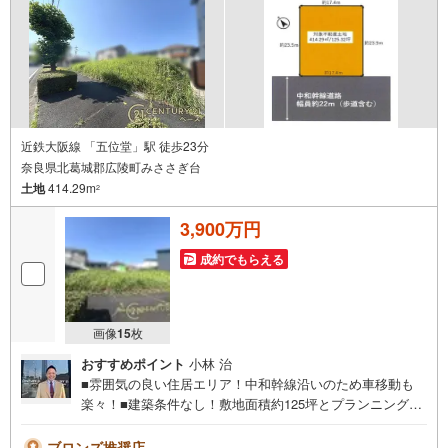
近鉄大阪線 「五位堂」駅 徒歩23分
奈良県北葛城郡広陵町みささぎ台
土地
414.29m
2
3,900万円
成約でもらえる
画像
15
枚
おすすめポイント
小林 治
■雰囲気の良い住居エリア！中和幹線沿いのため車移動も
楽々！■建築条件なし！敷地面積約125坪とプランニング幅
も広がります！◇ご案内について◇・水曜日も休まず営業
中！・お仕事終わりのお時間でもご見学可！・今から見た
ブロンズ推奨店