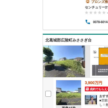
とい
ブロンズ推
行多数
センチュリー2
南武線
(
26
（審査
◇ -
横浜線
(
38
o！
0078-6014
「見学
相模線
(
22
インのうえ
五日市線
(
北葛城郡広陵町みささぎ台
篠ノ井線
(
常磐線（
伊東線
(
45
身延線
(
15
武豊線
(
34
3,900万円
関西本線（
成約でもらえ
おす
参宮線
(
3
)
■雰
し！
大糸線（J
画像
15
枚