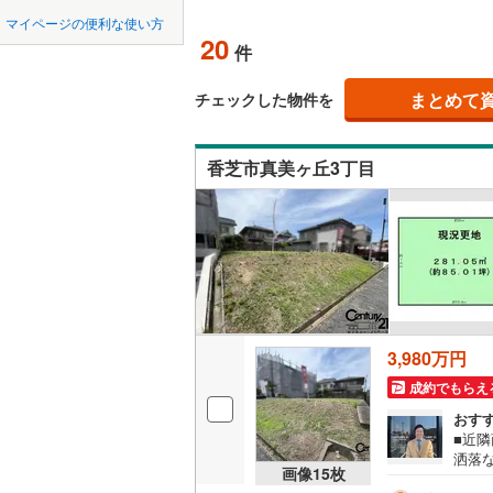
中国
鳥取
桔梗が丘
(
34
)
(
4
北上線
(
1
)
マイページの便利な使い方
(
52
)
オンライ
20
件
山田線
(
5
)
四国
徳島
大湊線
(
0
)
まとめて
オンライ
チェックした物件を
九州・沖縄
福岡
只見線
(
3
)
香芝市真美ヶ丘3丁目
奥羽本線
(
男鹿線
(
1
)
0
0
0
0
0
0
該当物件
該当物件
該当物件
該当物件
該当物件
該当物件
件
件
件
件
件
件
羽越本線
(
飯山線
(
0
)
湘南新宿
3,980万円
(
475
)
成約でもらえ
外房線
(
53
おす
■近
成田線
(
11
洒落
画像
15
枚
日も
東金線
(
17