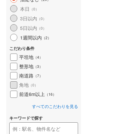
和歌山線
(
135
)
本日
（
0
）
3日以内
東西線
(
2
)
（
0
）
5日以内
（
0
）
予讃線
(
25
)
1週間以内
（
2
）
高徳線
(
18
)
こだわり条件
牟岐線
(
8
)
平坦地
（
4
）
山陽本線（JR九州）
(
5
)
整形地
（
3
）
篠栗線
(
41
)
南道路
（
7
）
角地
指宿枕崎線
(
177
)
（
0
）
前道6m以上
（
16
）
筑肥線
(
28
)
すべてのこだわりを見る
久大本線
(
55
)
キーワードで探す
日田彦山線
(
16
)
筑豊本線
(
41
)