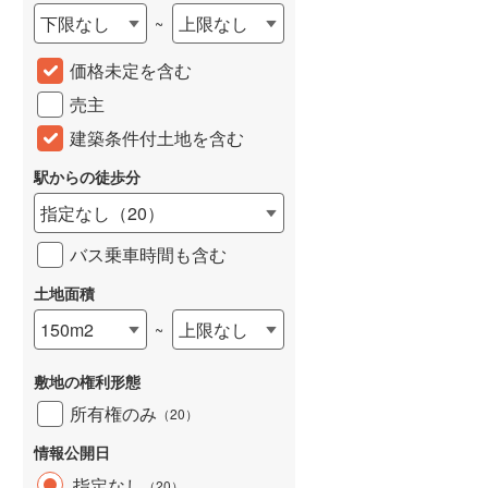
下限なし
上限なし
~
城端線
(
0
)
価格未定を含む
関西本線（JR西日本）
(
184
)
売主
大阪環状線
(
5
)
建築条件付土地を含む
山陽本線（JR西日本）
(
327
)
駅からの徒歩分
姫新線
(
105
)
指定なし
（
20
）
吉備線
(
20
)
バス乗車時間も含む
芸備線
(
37
)
土地面積
可部線
(
42
)
150m2
上限なし
~
宇部線
(
2
)
敷地の権利形態
山陰本線
(
155
)
所有権のみ
（
20
）
境線
(
10
)
情報公開日
奈良線
(
64
)
指定なし
（
20
）