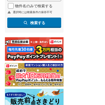
北海道新幹線
(
2
)
物件名のみで検索する
選択時には検索条件の保存不可
山形新幹線
(
159
)
東海道新幹線
(
276
)
検索する
九州新幹線
(
97
)
札幌市営地下鉄東豊線
(
9
)
東京メトロ銀座線
(
9
)
東京メトロ日比谷線
(
13
)
東京メトロ有楽町線
(
15
)
東京メトロ副都心線
(
20
)
都営新宿線
(
20
)
横浜市営地下鉄グリーンライン