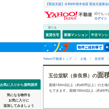
【緊急支援】令和8年熊本地震 緊急支援募
IDでもっ
ログイン
借りる
北海道
JR
北海道
函館本線
(
こだわり条件
配置、向き、
賃貸住宅
新築マンション
中古マンシ
石勝線
(
0
)
前道6m
東北
青森
根室本線
(
(
1
)
(
1
)
(
0
平坦地
（
関東
東京
石北本線
(
Yahoo!不動産トップ
土地
奈良県
販売、価格、
常磐線
(
48
信越・北陸
新潟
(
0
)
(
0
)
(
1
面積
更地渡し
五位堂駅（奈良県）の
高崎線
(
21
東海
愛知
お気に入りから資料請求
面積150m2以上（約45坪以上）の
立地
両毛線
(
25
もできます。面積150m2以上（約45
(
5
)
(
2
)
(
5
烏山線
(
75
気になる物件を
最寄りの
近畿
大阪
お気に入りに
石巻線
(
40
追加してみましょう
オンライン対