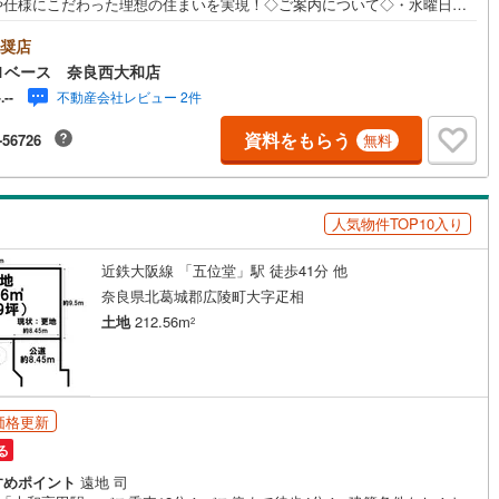
や仕様にこだわった理想の住まいを実現！◇ご案内について◇・水曜日も
9
)
宮崎空港線
(
4
)
ず営業中！・お仕事終わりのお時間でもご見学可！・今から見たい！とい
声にもご対応できます！◇住宅ローンもお任せください！◇・提携銀行多
奨店
線
(
250
)
上越新幹線
(
74
)
（地方銀行・都市銀行・信用金庫etc）・優遇後適用金利 0.875％～（審
1ベース 奈良西大和店
により異なります）--- ◇◇ Yahoo！不動産キャンペーン対象店舗 ◇◇ --
不動産会社レビュー 2件
-.--
店で物件を成約いただくとPayPayボーナスライトがもらえる【Yahoo！不
線
(
87
)
北陸新幹線
(
164
)
/物件ご成約キャンペーン】の対象になります。「資料をもらう」「見学予
資料をもらう
-56726
無料
る」からエントリーください。※必ずYahoo！ JAPAN IDでログインのう
線
(
125
)
北陸新幹線（JR西日本）
(
8
)
わせください。-----------------------------
幹線
(
1
)
人気物件TOP10入り
地下鉄南北線
(
11
)
札幌市営地下鉄東西線
(
11
)
近鉄大阪線 「五位堂」駅 徒歩41分 他
下鉄南北線
(
208
)
仙台市地下鉄東西線
(
67
)
奈良県北葛城郡広陵町大字疋相
土地
212.56m
2
ロ丸ノ内線
(
22
)
東京メトロ丸ノ内方南支線
(
9
)
ロ東西線
(
25
)
東京メトロ千代田線
(
28
)
ロ半蔵門線
(
10
)
東京メトロ南北線
(
23
)
価格更新
る
線
(
14
)
都営三田線
(
26
)
すめポイント
遠地 司
戸線
(
20
)
横浜市営地下鉄ブルーライン
(
136
)