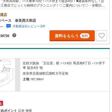
鉄「大和高田駅」バス乗車12分！バス停まで徒歩4分！■建築条件なし！お
な工務店でじっくり納得のプランニング！◇ご案内について◇・水曜日も
ず営業中！・お仕事終わりのお時間でもご見学可！・今から見たい！とい
営地下鉄東山線
(
108
)
名古屋市営地下鉄名城線
(
90
)
声にもご対応できます！◇住宅ローンもお任せください！◇・提携銀行多
奨店
（地方銀行・都市銀行・信用金庫etc）・優遇後適用金利 0.875％～（審
1ベース 奈良西大和店
営地下鉄桜通線
(
68
)
名古屋市営地下鉄上飯田線
(
9
)
により異なります）--- ◇◇ Yahoo！不動産キャンペーン対象店舗 ◇◇ --
不動産会社レビュー 2件
-.--
店で物件を成約いただくとPayPayボーナスライトがもらえる【Yahoo！不
地下鉄烏丸線
(
60
)
京都市営地下鉄東西線
(
40
)
/物件ご成約キャンペーン】の対象になります。「資料をもらう」「見学予
資料をもらう
-56726
無料
る」からエントリーください。※必ずYahoo！ JAPAN IDでログインのう
わせください。-----------------------------
tro今里筋線
(
1
)
OsakaMetro御堂筋線
(
12
)
tro四つ橋線
(
1
)
OsakaMetro中央線
(
5
)
tro堺筋線
(
2
)
神戸市営地下鉄西神・山手線
(
11
)
近鉄大阪線 「五位堂」駅 バス8分 馬見南6丁目 バス停下
車 徒歩4分 他
下鉄空港線
(
37
)
福岡市地下鉄箱崎線
(
5
)
奈良県北葛城郡広陵町大字疋相
土地
167.69m
2
2
)
函館市電
(
0
)
りび鉄道
(
0
)
わたらせ渓谷鐵道
(
17
)
行
(
39
)
会津鉄道
(
4
)
る
縦貫鉄道
(
0
)
しなの鉄道北しなの線
(
4
)
すめポイント
辻本 伸幸