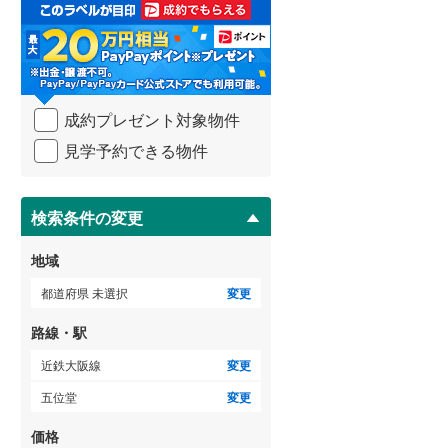
取
る
武蔵野線
(
233
)
・
条
横須賀線
(
133
)
件
を
青梅線
(
93
)
成約プレゼント対象物件
マ
イ
小海線
(
34
)
見学予約できる物件
ペ
ー
京浜東北線
(
213
)
ジ
に
検索条件の変更
総武線
(
139
)
保
存
御殿場線
(
76
)
地域
す
る
中央本線（JR東海）
(
245
)
都道府県 未選択
変更
太多線
(
69
)
路線・駅
名松線
(
3
)
近鉄大阪線
変更
五位堂
変更
東海道本線（JR西日本）
(
202
)
価格
小浜線
(
5
)