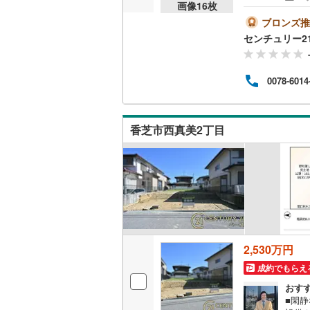
画像
16
枚
もご
桜井線
(
46
もお
ブロンズ推
c）・
センチュリー2
阪和線
(
67
不動産
ナスラ
おおさか
りま
0078-6014
Yaho
内子線
(
0
)
---
鳴門線
(
2
)
香芝市西真美2丁目
土讃線
(
62
鹿児島本
三角線
(
10
長崎本線
(
佐世保線
(
2,530万円
成約でもらえ
豊肥本線
(
おす
日南線
(
19
■閑