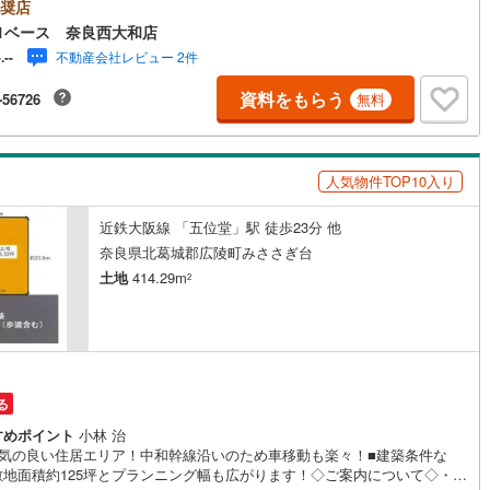
うお声にもご対応できます！◇住宅ローンもお任せください！◇・提携銀
奨店
あり（地方銀行・都市銀行・信用金庫etc）・優遇後適用金利 0.875％～
1ベース 奈良西大和店
)
鶴見線
(
11
)
内容により異なります）--- ◇◇ Yahoo！不動産キャンペーン対象店舗 ◇
不動産会社レビュー 2件
-.--
---当店で物件を成約いただくとPayPayボーナスライトがもらえる【Yaho
6
)
根岸線
(
57
)
不動産/物件ご成約キャンペーン】の対象になります。「資料をもらう」
資料をもらう
-56726
無料
予約をする」からエントリーください。※必ずYahoo！ JAPAN IDでログ
7
)
中央本線（JR東日本）
(
445
)
お問い合わせください。-----------------------------
81
)
八高線
(
323
)
人気物件TOP10入り
8
)
大糸線（JR東日本）
(
10
)
近鉄大阪線 「五位堂」駅 徒歩23分 他
各駅停車）
(
69
)
埼京線
(
101
)
奈良県北葛城郡広陵町みささぎ台
土地
414.29m
)
東海道本線（JR東海）
(
702
)
2
2
)
飯田線
(
276
)
)
高山本線（JR東海）
(
41
)
JR東海）
(
63
)
紀勢本線（JR東海）
(
10
)
る
すめポイント
小林 治
博多南線
(
18
)
囲気の良い住居エリア！中和幹線沿いのため車移動も楽々！■建築条件な
敷地面積約125坪とプランニング幅も広がります！◇ご案内について◇・水
R西日本）
(
1
)
北陸本線
(
32
)