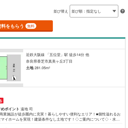
島根
岡山
広島
山口
)
(
19
)
(
0
)
(
14
)
(
0
)
(
21
)
(
2
)
釜石線
(
0
)
ン内見(相談)可
（
20
）
IT重説可
（
0
）
並び替え
花輪線
(
1
)
香川
愛媛
高知
保存した条件を見る
磐越東線
(
37
)
資料をもらう
ン対応とは？
無料
佐賀
長崎
熊本
大分
陸羽東線
(
21
)
54
)
米坂線
(
0
)
近鉄大阪線 「五位堂」駅 徒歩14分 他
五能線
(
0
)
この条件で検索する
この条件で検索する
この条件で検索する
この条件で検索する
この条件で検索する
この条件で検索する
市区町村以下を選択
市区町村を選択す
駅を選択する
奈良県香芝市真美ヶ丘3丁目
5
)
白新線
(
4
)
土地
281.05m
2
越後線
(
12
)
ライン（宇都宮～逗子）
湘南新宿ライン（前橋～小田原）
(
401
)
る
2
)
内房線
(
442
)
すめポイント
遠地 司
隣商業施設が徒歩圏内に充実！暮らしやすい便利なエリア！■個性溢れるお
0
)
鹿島線
(
4
)
なマイホームを実現！建築条件なし土地です！◇ご案内について◇・水曜
休まず営業中！・お仕事終わりのお時間でもご見学可！・今から見たい！
8
)
東海道本線
(
218
)