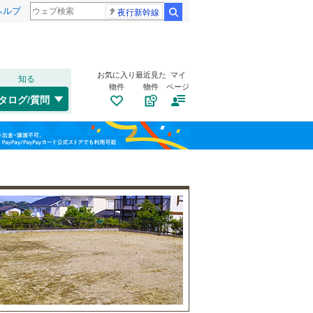
ヘルプ
夜行新幹線
検索
お気に入り
最近見た
マイ
知る
物件
物件
ページ
千歳線
(
8
)
タログ/質問
日高本線
(
0
)
南道路
（
7
）
福島
宗谷本線
(
0
)
(
7
)
(
3
)
(
3
)
古家あり
（
1
）
栃木
群馬
山梨
東北本線
(
744
)
川越線
(
126
)
(
24
)
(
15
)
(
8
)
吾妻線
(
29
)
日光線
(
106
)
(
1
)
(
10
)
(
45
)
仙石線
(
149
)
小学校まで1km以内
（
14
）
和歌山
大船渡線
(
1
)