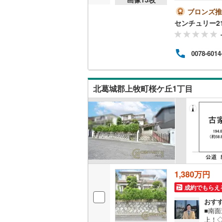
曜日
い！
ブロンズ推
越美北線
(
携銀行
センチュリー2
5％～
氷見線
(
2
)
店舗 
【Ya
紀勢本線（
0078-6014
う」「
ログイン
桜島線
(
0
)
加古川線
(
北葛城郡上牧町桜ケ丘1丁目
赤穂線
(
36
宇野線
(
25
福塩線
(
62
岩徳線
(
21
1,380万円
小野田線
(
成約でもらえ
舞鶴線
(
1
)
おす
■南
木次線
(
1
)
上！