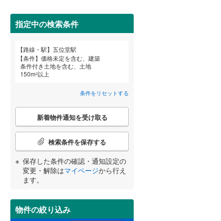
(
0
)
(
0
)
(
0
)
田沢湖線
(
5
)
指定中の検索条件
八戸線
(
0
)
磐越西線
(
34
)
詳しく見る
路線・駅
五位堂駅
宮崎
鹿児島
沖縄
条件
価格未定を含む、建築
陸羽西線
(
1
)
条件付き土地を含む、土地
150
m
以上
2
左沢線
(
20
)
条件をリセットする
津軽線
(
4
)
する
る
条件をリセットする
条件をリセットする
条件をリセットする
条件をリセットする
条件をリセットする
条件をリセットする
こ
信越本線
(
29
)
新着物件通知を受け取る
の
検
弥彦線
(
0
)
索
検索条件を保存する
条
総武本線
(
454
)
件
保存した条件の確認・通知設定の
で
変更・解除は
マイページ
から行え
通
ます。
京葉線
(
30
)
知
を
久留里線
(
173
)
受
物件の絞り込み
け
山手線
(
20
)