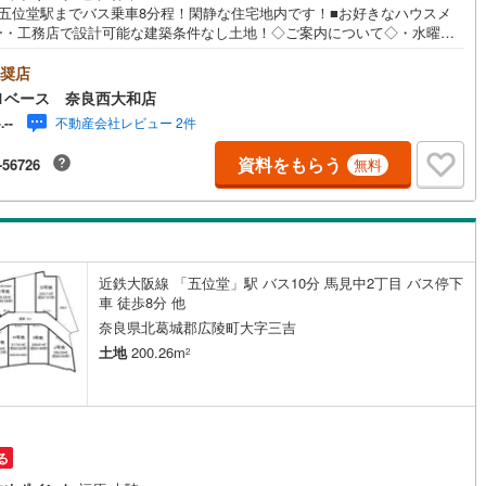
鉄五位堂駅までバス乗車8分程！閑静な住宅地内です！■お好きなハウスメ
ー・工務店で設計可能な建築条件なし土地！◇ご案内について◇・水曜日
まず営業中！・お仕事終わりのお時間でもご見学可！・今から見たい！と
道
(
11
)
北越急行ほくほく線
(
0
)
お声にもご対応できます！◇住宅ローンもお任せください！◇・提携銀行
奨店
り（地方銀行・都市銀行・信用金庫etc）・優遇後適用金利 0.875％～
て銀河鉄道
(
6
)
青い森鉄道
(
6
)
1ベース 奈良西大和店
内容により異なります）--- ◇◇ Yahoo！不動産キャンペーン対象店舗 ◇
不動産会社レビュー 2件
-.--
---当店で物件を成約いただくとPayPayボーナスライトがもらえる【Yaho
弘南線
(
0
)
弘南鉄道大鰐線
(
0
)
不動産/物件ご成約キャンペーン】の対象になります。「資料をもらう」
資料をもらう
-56726
無料
予約をする」からエントリーください。※必ずYahoo！ JAPAN IDでログ
鉄道鳥海山ろく線
(
1
)
福島交通飯坂線
(
33
)
お問い合わせください。-----------------------------
長野線
(
4
)
上田電鉄別所線
(
3
)
イトレール
(
81
)
関東鉄道竜ケ崎線
(
7
)
近鉄大阪線 「五位堂」駅 バス10分 馬見中2丁目 バス停下
鉄道大洗鹿島線
(
125
)
ひたちなか海浜鉄道湊線
(
9
)
車 徒歩8分 他
奈良県北葛城郡広陵町大字三吉
57
)
千葉都市モノレール
(
78
)
土地
200.26m
2
鉄道上毛線
(
79
)
秩父鉄道
(
55
)
線
(
12
)
つくばエクスプレス
(
69
)
139
)
京成押上線
(
4
)
る