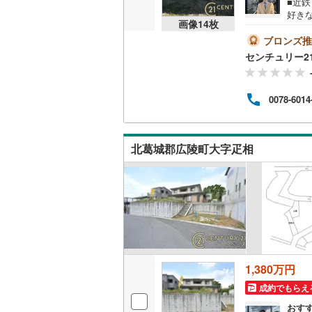
■近
好き
画像
14
枚
休ま
名古屋市
うお
ブロンズ推
数あり
センチュリー2
名古屋市
査内容
--当
京都市営
動産
0078-6014
約をす
えお問い合
OsakaMe
OsakaMe
北葛城郡広陵町大字疋相
OsakaMe
福岡市地
私鉄・その他
札幌市電
(
道南いさ
1,380万円
阿武隈急
成約でもらえ
秋田内陸
おす