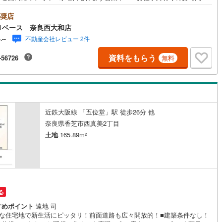
見学可！・今から見たい！というお声にもご対応できます！◇住宅ローン
)
片町線
(
32
)
任せください！◇・提携銀行多数あり（地方銀行・都市銀行・信用金庫et
奨店
優遇後適用金利 0.875％～（審査内容により異なります）--- ◇◇ Yahoo！
1ベース 奈良西大和店
)
関西空港線
(
2
)
キャンペーン対象店舗 ◇◇ ----当店で物件を成約いただくとPayPayボー
不動産会社レビュー 2件
-.--
イトがもらえる【Yahoo！不動産/物件ご成約キャンペーン】の対象にな
東線
(
4
)
本四備讃線
(
7
)
す。「資料をもらう」「見学予約をする」からエントリーください。※必ず
資料をもらう
-56726
無料
o！ JAPAN IDでログインのうえお問い合わせください。--------------------------
予土線
(
0
)
徳島線
(
5
)
)
土讃線
(
9
)
近鉄大阪線 「五位堂」駅 徒歩26分 他
線
(
412
)
香椎線
(
56
)
奈良県香芝市西真美2丁目
土地
165.89m
2
)
肥薩線
(
3
)
13
)
唐津線
(
1
)
1
)
大村線
(
1
)
る
60
)
日豊本線
(
270
)
すめポイント
遠地 司
)
吉都線
(
10
)
静な住宅地で新生活にピッタリ！前面道路も広々開放的！■建築条件なし！