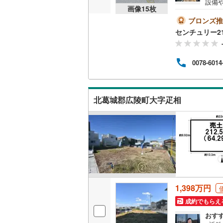
設備
画像
15
枚
後藤寺線
(
休ま
うお
ブロンズ推
東北新幹
数あり
センチュリー2
査内容
--当
秋田新幹
動産
0078-6014
約をす
山陽新幹
えお問い合
西九州新
北葛城郡広陵町大字疋相
地下鉄
札幌市営
仙台市地
東京メト
東京メト
東京メト
1,398万円
成約でもらえ
都営浅草
おす
都営大江