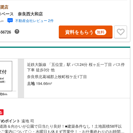
も休まず営業中！・お仕事終わりのお時間でもご見学可！・今から見た
というお声にもご対応できます！◇住宅ローンもお任せください！◇・提
奨店
5
)
七尾線
(
2
)
多数あり（地方銀行・都市銀行・信用金庫etc）・優遇後適用金利 0.87
1ベース 奈良西大和店
（審査内容により異なります）--- ◇◇ Yahoo！不動産キャンペーン対象
高山本線（JR西日本）
(
1
)
不動産会社レビュー 2件
-.--
◇◇ ----当店で物件を成約いただくとPayPayボーナスライトがもらえる
hoo！不動産/物件ご成約キャンペーン】の対象になります。「資料をもら
JR西日本）
(
81
)
湖西線
(
158
)
資料をもらう
-56726
無料
見学予約をする」からエントリーください。※必ずYahoo！ JAPAN IDで
のうえお問い合わせください。-----------------------------
福知山線
(
108
)
44
)
播但線
(
103
)
)
津山線
(
15
)
近鉄大阪線 「五位堂」駅 バス24分 桜ヶ丘一丁目 バス停
下車 徒歩3分 他
)
伯備線
(
27
)
奈良県北葛城郡上牧町桜ケ丘1丁目
土地
194.66m
2
)
呉線
(
67
)
)
山口線
(
3
)
2
)
美祢線
(
0
)
る
因美線
(
13
)
すめポイント
遠地 司
面道路＆向かいが公園で日当たり良好！■建築条件なし！土地面積58坪以
草津線
(
52
)
◇ご案内について◇・水曜日も休まず営業中！・お仕事終わりのお時間で