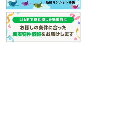
(
59
)
名古屋市営地下鉄鶴舞線
(
70
)
名古屋市営地下鉄名港線
(
18
)
OsakaMetro長堀鶴見緑地線
(
2
)
OsakaMetro谷町線
(
12
)
OsakaMetro千日前線
(
3
)
神戸市営地下鉄海岸線
(
1
)
福岡市地下鉄七隈線
(
77
)
函館市電宝来・谷地頭線
(
0
)
真岡鐵道
(
10
)
山形鉄道フラワー長井線
(
0
)
えちごトキめき鉄道妙高はねうまラ