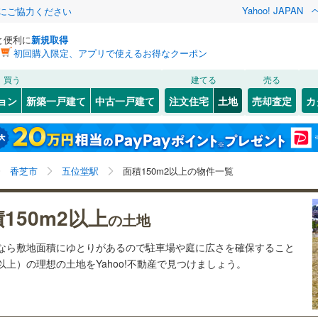
Yahoo! JAPAN
金にご協力ください
と便利に
新規取得
初回購入限定、アプリで使えるお得なクーポン
検索条件を保存しました
買う
建てる
売る
25
)
札沼線
(
6
)
建ち方、日当たり
ョン
新築一戸建て
中古一戸建て
注文住宅
土地
売却査定
カ
この検索条件の新着物件通知は、
マイページ
から設定できます。
室蘭本線
(
6
)
以上
（
16
）
角地
（
0
）
岩手
宮城
秋田
山形
17
)
富良野線
(
0
)
)
(
0
)
(
1
)
(
0
)
(
0
)
(
2
)
(
4
)
4
）
整形地
（
3
）
五位堂駅、価格未定を含む、建築条件付き土地を含む、
神奈川
埼玉
千葉
茨城
1
)
釧網本線
(
0
)
香芝市
五位堂駅
面積150m2以上の物件一覧
土地150
m
以上
2
契約、入居関連など
0
)
水郡線
(
129
)
長野
富山
石川
福井
)
(
2
)
(
4
)
(
6
)
(
7
)
(
9
)
(
20
)
150m2以上
（
1
）
第一種低層住居専用地域
（
1
）
の土地
4
)
上越線
(
43
)
閉じる
閉じる
お気に入りリストを見る
お気に入りリストを見る
閉じる
閉じる
岐阜
静岡
三重
土地なら敷地面積にゆとりがあるので駐車場や庭に広さを確保すること
検索条件を保存する
1
)
水戸線
(
45
)
坪以上）の理想の土地をYahoo!不動産で見つけましょう。
)
(
6
)
(
16
)
(
11
)
(
0
)
(
13
)
(
0
)
)
仙山線
(
146
)
マイページ
駅が始発駅
（
0
）
海まで2km以内
（
0
）
兵庫
京都
滋賀
奈良
)
気仙沼線
(
3
)
応