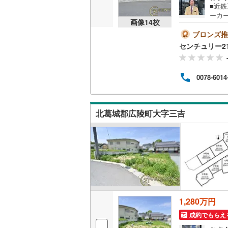
■近
ーカ
画像
14
枚
も休
いすみ鉄
いう
ブロンズ推
多数あ
IGRいわ
センチュリー2
（審査
◇ -
弘南鉄道
o！
0078-6014
「見学
由利高原
インのうえ
長野電鉄
北葛城郡広陵町大字三吉
宇都宮ラ
鹿島臨海
小湊鐵道
(
上毛電気
流鉄流山
1,280万円
京成本線
(
成約でもらえ