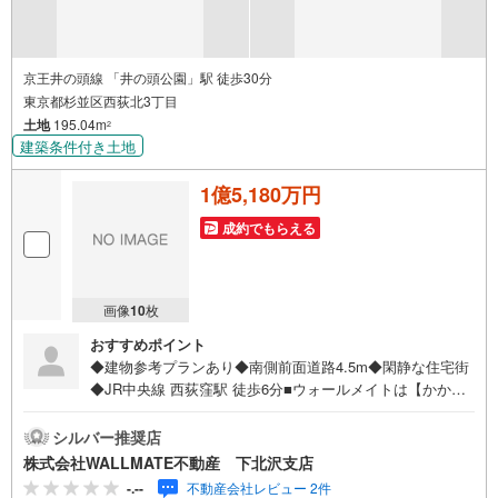
京王井の頭線 「井の頭公園」駅 徒歩30分
東京都杉並区西荻北3丁目
土地
195.04m
2
建築条件付き土地
1億5,180万円
成約でもらえる
画像
10
枚
おすすめポイント
◆建物参考プランあり◆南側前面道路4.5m◆閑静な住宅街
◆JR中央線 西荻窪駅 徒歩6分■ウォールメイトは【かかり
つけの不動産屋】として徹底的にまで顧客主義を貫く事を
お約束いたします。■都心エリアに特化した情報網を駆使
シルバー推奨店
し、最良の不動産をご提案。■住宅ローンシュミレーション
株式会社WALLMATE不動産 下北沢支店
無料相談会 毎日随時開催中。■ウォールメイトオリジナル
-.--
不動産会社レビュー 2件