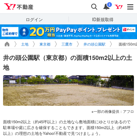
Yahoo!不動産
検索
通知
i
ログイン
ID新規取得
土地
東京都
三鷹市
井の頭公園駅
面積150
井の頭公園駅（東京都）の面積150m2以上の土
地
一部の画像提供：アフロ
面積150m2以上（約45坪以上）の土地なら敷地面積にゆとりがあるので
駐車場や庭に広さを確保することもできます。面積150m2以上（約45坪
以上）の理想の土地をYahoo!不動産で見つけましょう。