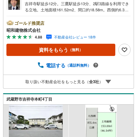
吉祥寺駅徒歩12分。三鷹駅徒歩13分、2駅3路線を利用でき
る立地。土地面積161.52m2、間口約18.58m。西側約6.3m
公道・東側約3.6m公道に面した両面道路。建築条件なしの
ためお好きなプランで建築可能。吉祥寺駅徒歩12分。三鷹
ゴールド推奨店
駅徒歩13分、2駅3路線を利用できる立地。 ・・・地域密着
昭和建物株式会社
昭和建物です・・・ 西荻窪に創業44年、地域密着の不動
4.88
不動産会社レビュー 18件
産会社です。 不動産購入、買換えには、不安がつきも
の。 物件の選定や住宅ローンはもちろん地域密着だからこ
資料をもらう
（無料）
その情報をお伝え、ご提案いたします。 お気軽にご相
談、ご来社頂ける会社です。スタッフ一同、心よりお待ち
しております。 同じ立地、同じ建物は存在しません。唯一
電話する
（通話料無料）
無二の不動産をお手伝いいたします。 キッズルーム充実・
チャイルド-シートの用意もございます。 ご家族で楽しくご
取り扱い不動産会社をもっと見る（
全
3
社
）
検討頂けるようご案内しておりますのでぜひ、お気軽にお
問い合わせください。 営業時間: 9:00 - 20:00
武蔵野市吉祥寺本町4丁目