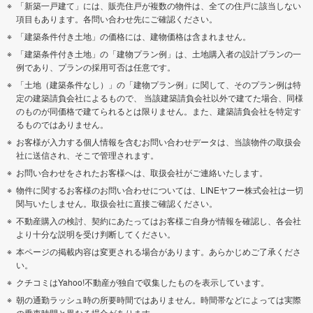
「新築一戸建て」には、販売住戸が複数の物件は、全ての住戸に該当しない
項目もあります。各問い合わせ先にご確認ください。
「建築条件付き土地」の価格には、建物価格は含まれません。
「建築条件付き土地」の「建物プラン例」は、土地購入者の設計プランの一
例であり、プランの採用可否は任意です。
「土地（建築条件なし）」の「建物プラン例」に関して、そのプラン例は特
定の建築請負会社によるもので、 当該建築請負会社以外で建てた場合、同様
のものが同価格で建てられるとは限りません。また、建築請負会社を特定す
るものではありません。
お客様が入力する個人情報を含むお問い合わせデータは、当該物件の取扱会
社に送信され、そこで管理されます。
お問い合わせをされたお客様へは、取扱会社がご連絡いたします。
物件に関するお客様のお問い合わせについては、LINEヤフー株式会社は一切
関与いたしません。取扱会社に直接ご確認ください。
不動産購入の検討、契約にあたってはお客様ご自身が情報を確認し、各会社
より十分な説明を受け判断してください。
本ページの掲載内容は変更される場合があります。あらかじめご了承くださ
い。
クチコミはYahoo!不動産が独自で収集したものを表示しています。
朝の通勤ラッシュ時の所要時間ではありません。時間帯などによっては実際
の乗車時間と異なる場合があります。