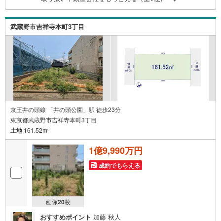
00
武蔵野市吉祥寺本町3丁目
京王井の頭線 「井の頭公園」駅 徒歩23分
東京都武蔵野市吉祥寺本町3丁目
土地
161.52m
2
1億9,990万円
成約でもらえる
画像
20
枚
おすすめポイント
加藤 秋人