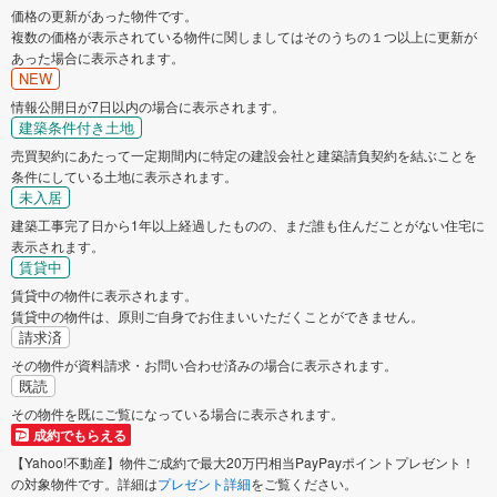
価格の更新があった物件です。
複数の価格が表示されている物件に関しましてはそのうちの１つ以上に更新が
あった場合に表示されます。
NEW
情報公開日が7日以内の場合に表示されます。
建築条件付き土地
売買契約にあたって一定期間内に特定の建設会社と建築請負契約を結ぶことを
条件にしている土地に表示されます。
未入居
建築工事完了日から1年以上経過したものの、まだ誰も住んだことがない住宅に
表示されます。
賃貸中
賃貸中の物件に表示されます。
賃貸中の物件は、原則ご自身でお住まいいただくことができません。
請求済
その物件が資料請求・お問い合わせ済みの場合に表示されます。
既読
その物件を既にご覧になっている場合に表示されます。
成約でもらえる
【Yahoo!不動産】物件ご成約で最大20万円相当PayPayポイントプレゼント！
の対象物件です。詳細は
プレゼント詳細
をご覧ください。