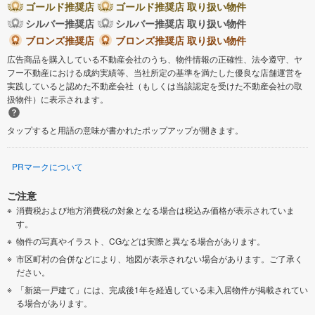
ゴールド推奨店
ゴールド推奨店 取り扱い物件
シルバー推奨店
シルバー推奨店 取り扱い物件
ブロンズ推奨店
ブロンズ推奨店 取り扱い物件
広告商品を購入している不動産会社のうち、物件情報の正確性、法令遵守、ヤ
フー不動産における成約実績等、当社所定の基準を満たした優良な店舗運営を
実践していると認めた不動産会社（もしくは当該認定を受けた不動産会社の取
扱物件）に表示されます。
タップすると用語の意味が書かれたポップアップが開きます。
PRマークについて
ご注意
消費税および地方消費税の対象となる場合は税込み価格が表示されていま
す。
物件の写真やイラスト、CGなどは実際と異なる場合があります。
市区町村の合併などにより、地図が表示されない場合があります。ご了承く
ださい。
「新築一戸建て」には、完成後1年を経過している未入居物件が掲載されてい
る場合があります。