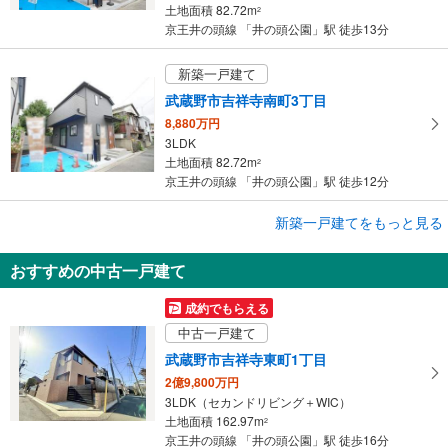
土地面積 82.72m
2
京王井の頭線 「井の頭公園」駅 徒歩13分
新築一戸建て
武蔵野市吉祥寺南町3丁目
8,880万円
3LDK
土地面積 82.72m
2
京王井の頭線 「井の頭公園」駅 徒歩12分
新築一戸建てをもっと見る
新築一戸建て
杉並区松庵3丁目
おすすめの中古一戸建て
2億2,800万円
3LDK
成約でもらえる
土地面積 95.66m
2
中古一戸建て
京王井の頭線 「井の頭公園」駅 徒歩27分
武蔵野市吉祥寺東町1丁目
2億9,800万円
3LDK（セカンドリビング＋WIC）
土地面積 162.97m
2
京王井の頭線 「井の頭公園」駅 徒歩16分