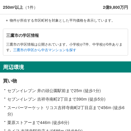
250m
以上
（
1
件）
2億9,800万円
2
物件が所在する市区町村を対象とした平均価格を表示しています。
三
三鷹市の学区情報
鷹
三鷹市の学区情報は公開されています。小学校が7件、中学校が0件ありま
市
す。
三鷹市の学区から中古マンションを探す
に
関
す
周辺環境
る
情
買い物
報
セブンイレブン 井の頭公園駅前まで25m (徒歩1分)
セブンイレブン 吉祥寺南町2丁目まで390m (徒歩5分)
スーパーマーケット リコス吉祥寺南町2丁目店まで456m (徒歩6
分)
栗原ストアーまで446m (徒歩6分)
ライフ 吉祥寺駅前店まで585m (徒歩8分)