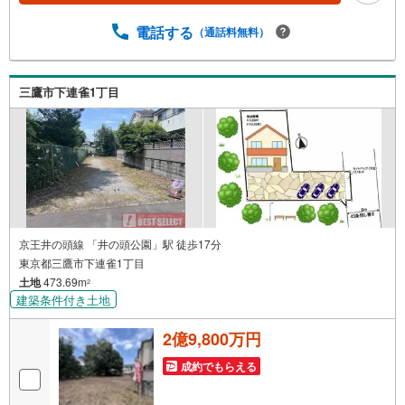
いただけますとスムーズにご案内が可能です。＝＝＝＝＝
＝＝＝＝＝＝＝＝＝＝＝＝＝＝＝＝＝＝＝＝＝＝＝＝＝＝
電話する
（通話料無料）
＝＝ー創立1985年のベストセレクトー【オススメPOINT】
■土地面積:153.88平米の建築条件なし売地■ご家族様の希望
を叶える広々とした敷地■小学校まで徒歩5分以内、スーパ
三鷹市下連雀1丁目
ーやコンビニが徒歩10分以内■夢のマイホームで憧れのス
ローライフを実現■複数路線利用可で都心へのアクセス良好
■お好きなハウスメーカー様・工務店様で建築可能
京王井の頭線 「井の頭公園」駅 徒歩17分
東京都三鷹市下連雀1丁目
土地
473.69m
2
建築条件付き土地
2億9,800万円
成約でもらえる