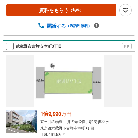
の住宅購入・住替え等について分かりやすく解説したガイ
ドブックをご希望者様に【無料プレゼント】
資料をもらう
（無料）
電話する
（通話料無料）
武蔵野市吉祥寺本町3丁目
PR
1億9,990万円
京王井の頭線 「井の頭公園」駅 徒歩22分
東京都武蔵野市吉祥寺本町3丁目
土地 161.52m
2