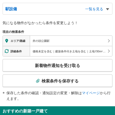
駅設備
一覧を見る
バリアフリー状況
気になる物件がなかったら
条件を変更しよう！
※段差なしでの移動経路
（○：有り △：要駅員設備 ×：無し）
現在の検索条件
地上⇔改札⇔ホーム：○
エレベータ
井の頭公園駅
エリア/路線
・２番線ホーム（１Ｆ）⇔改札内連絡通路（Ｂ１Ｆ）
・改札内連絡通路（Ｂ１Ｆ）⇔改札内（１Ｆ）
価格未定を含む｜建築条件付き土地を含む｜土地150
m
以上
詳細条件
2
トイレ
こ
《多機能トイレ》
新着物件通知を受け取る
・改札内（１Ｆ）
の
スロープ
検
索
・１番線ホーム⇔改札
検索条件を保存する
その他
条
件
・点字案内（券売機・運賃表・階段手すり）
保存した条件の確認・通知設定の変更・解除は
マイページ
から行
で
・ＡＥＤ
えます。
通
知
おすすめの新築一戸建て
を