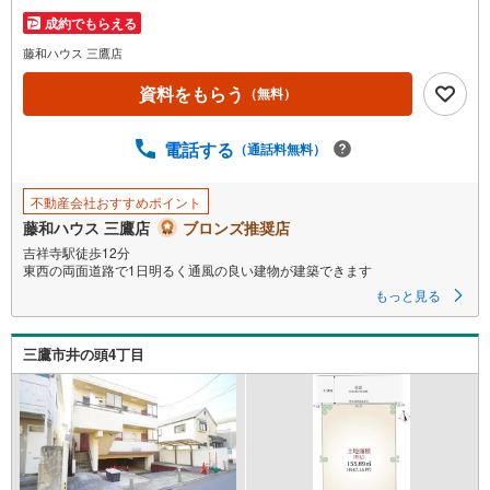
成約でもらえる
藤和ハウス 三鷹店
資料をもらう
（無料）
電話する
（通話料無料）
不動産会社おすすめポイント
藤和ハウス 三鷹店
ブロンズ推奨店
吉祥寺駅徒歩12分
東西の両面道路で1日明るく通風の良い建物が建築できます
もっと見る
三鷹市井の頭4丁目