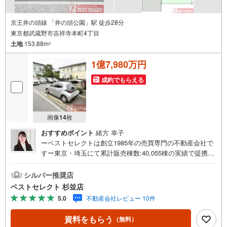
京王井の頭線 「井の頭公園」駅 徒歩28分
東京都武蔵野市吉祥寺本町4丁目
土地
153.88m
2
1億7,980万円
成約でもらえる
画像
14
枚
おすすめポイント
緒方 幸子
ーベストセレクトは創立1985年の売買専門の不動産会社で
すー東京・埼玉にて累計販売棟数:40,055棟の実績で提携住
宅ローン金利優遇や豊富な物件情報のご提供が可能です。
住宅ローンにご不安な方、ベストセレクトにお任せ下さ
シルバー推奨店
い。＝＝＝＝＝＝＝＝＝＝＝＝＝＝＝＝＝＝＝＝＝＝＝＝
ベストセレクト 杉並店
＝＝＝＝＝＝＝＝＝【営業時間 10:00-20:00】定休日:なし
5.0
不動産会社レビュー 10件
上記時間はお電話が繋がりやすくなっております。ぜひお
気軽にご連絡下さい！現地を見学される場合は「室内・現
資料をもらう
（無料）
地を見学する（無料）」ボタンよりご希望の日時をご記入