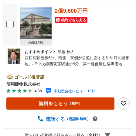
2億9,800万円
成約でもらえる
画像
24
枚
おすすめポイント
加藤 秋人
西荻窪駅徒歩5分、南側、東側が公道に面する約61坪の整形
地。JR中央線西荻窪駅徒歩5分、第一種低層住居専用地
域。建築条件なしのためお好きなプランで建築可能。
・・・地域密着昭和建物です・・・ 西荻窪に創業44年、
ゴールド推奨店
地域密着の不動産会社です。 不動産購入、買換えには、
昭和建物株式会社
不安がつきもの。 物件の選定や住宅ローンはもちろん地域
4.88
不動産会社レビュー 18件
密着だからこその情報をお伝え、ご提案いたします。 お
気軽にご相談、ご来社頂ける会社です。スタッフ一同、心
資料をもらう
（無料）
よりお待ちしております。 同じ立地、同じ建物は存在しま
せん。唯一無二の不動産をお手伝いいたします。 キッズル
ーム充実・チャイルド-シートの用意もございます。 ご家族
電話する
（通話料無料）
で楽しくご検討頂けるようご案内しておりますのでぜひ、
お気軽にお問い合わせください。 営業時間: 9:00 - 20:
取り扱い不動産会社をもっと見る（
全
1
社
）