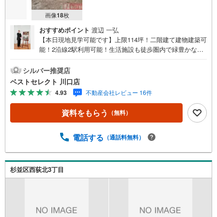
画像
18
枚
おすすめポイント
渡辺 一弘
【本日現地見学可能です】上限114坪！二階建て建物建築可
能！2沿線2駅利用可能！生活施設も徒歩圏内で緑豊かな住
環境！Access●京王井の頭線「井の頭公園」駅まで徒歩17
分●JR中央線「吉祥寺」駅まで徒歩20分Point●前面道路は
シルバー推奨店
東側6m私道！広々で駐車もスムーズ！●「井の頭公園」ま
ベストセレクト 川口店
で約徒歩3分！休日もいつでも自然を感じ、心も身体もリフ
4.93
不動産会社レビュー 16件
レッシュ！●2沿線2駅利用可能でアクセス良好●閑静な街並
みで落ち着いた住環境が魅力的●140坪超の敷地面積！自由
資料をもらう
（無料）
度の高いプランが可能 資料請求・ローン相談大歓迎。見学
時の無料送迎やオンライン見学も承っております。現地を
見学される場合は「室内・現地を見学する（無料）」ボタ
電話する
（通話料無料）
ンよりご希望の日時をご記入いただけますとスムーズにご
案内が可能です。お待ち合わせ場所もお気軽にご相談くだ
さい！こちらの物件は「Yahoo！不動産 成約でPayPayポイ
杉並区西荻北3丁目
ント最大20万円相当プレゼント」対象です！資料請求また
は見学予約からご成約でPaypayポイントGET！詳細はキャ
ンペーンページをご確認ください。