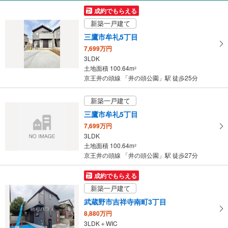
受
成約でもらえる
け
新築一戸建て
取
三鷹市牟礼5丁目
る
7,699万円
・
3LDK
条
土地面積 100.64m
2
件
京王井の頭線 「井の頭公園」駅 徒歩25分
を
マ
新築一戸建て
イ
三鷹市牟礼5丁目
ペ
7,699万円
ー
3LDK
ジ
土地面積 100.64m
2
に
京王井の頭線 「井の頭公園」駅 徒歩27分
保
存
成約でもらえる
す
新築一戸建て
る
武蔵野市吉祥寺南町3丁目
8,880万円
3LDK＋WIC