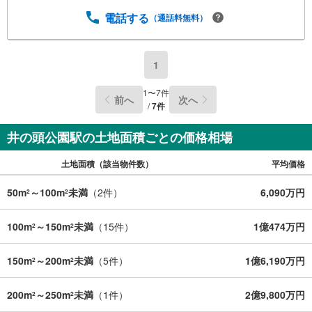
電話する
（通話料無料）
1
1
〜
7
件
前へ
次へ
/
7
件
井の頭公園駅の土地面積ごとの価格相場
土地面積（該当物件数）
平均価格
50m
～100m
未満
（
2
件）
6,090万円
2
2
100m
～150m
未満
（
15
件）
1億474万円
2
2
150m
～200m
未満
（
5
件）
1億6,190万円
2
2
200m
～250m
未満
（
1
件）
2億9,800万円
2
2