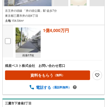
京王井の頭線 「井の頭公園」駅 徒歩7分
東京都三鷹市井の頭4丁目
土地
154.54m
2
1億4,000万円
画像
17
枚
殖産ベスト株式会社 お問い合わせ窓口
資料をもらう
（無料）
電話する
（通話料無料）
三鷹市下連雀2丁目