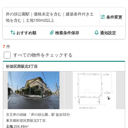
井の頭公園駅｜価格未定を含む｜建築条件付き土
条件変更
地を含む｜土地150m2以上
おすすめ順
検索条件保存
通知設定
7
件
すべての物件をチェックする
杉並区西荻北3丁目
京王井の頭線 「井の頭公園」駅 徒歩32分
東京都杉並区西荻北3丁目
土地
204.49m
2