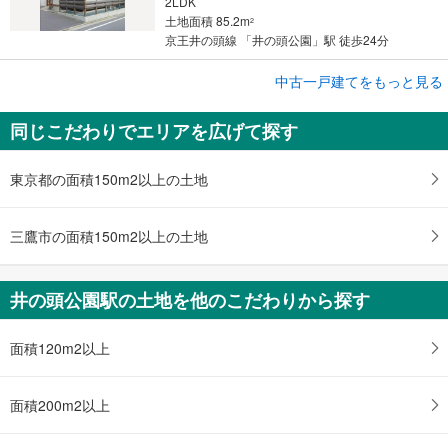
2LDK
土地面積 85.2m
2
京王井の頭線 「井の頭公園」駅 徒歩24分
成約でもらえる
中古一戸建てをもっと見る
中古一戸建て
同じこだわりでエリアを広げて探す
武蔵野市吉祥寺東町1丁目
2億9,800万円
3LDK＋WIC、セカンドリビング、小屋裏収納
東京都の面積150m2以上の土地
土地面積 162.97m
2
京王井の頭線 「井の頭公園」駅 徒歩15分
三鷹市の面積150m2以上の土地
井の頭公園駅の土地を他のこだわりから探す
面積120m2以上
面積200m2以上