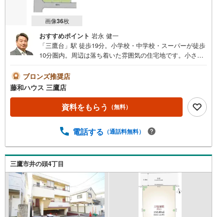
画像
36
枚
おすすめポイント
岩永 健一
「三鷹台」駅 徒歩19分。小学校・中学校・スーパーが徒歩
10分圏内。周辺は落ち着いた雰囲気の住宅地です。小さな
お子様がいるご家庭も安心です。ぜひ、お気軽にお問い合
わせくださいませ。
ブロンズ推奨店
藤和ハウス 三鷹店
資料をもらう
（無料）
電話する
（通話料無料）
三鷹市井の頭4丁目