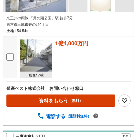
京王井の頭線 「井の頭公園」駅 徒歩7分
東京都三鷹市井の頭4丁目
土地
154.54m
2
1億4,000万円
画像
17
枚
殖産ベスト株式会社 お問い合わせ窓口
資料をもらう
（無料）
電話する
（通話料無料）
三鷹市牟礼5丁目
PR