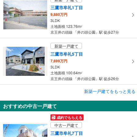
す
三鷹市牟礼1丁目
る
9,880万円
3LDK
土地面積 123.76m
2
京王井の頭線 「井の頭公園」駅 徒歩27分
新築一戸建て
三鷹市牟礼5丁目
7,699万円
3LDK
土地面積 100.64m
2
京王井の頭線 「井の頭公園」駅 徒歩26分
新築一戸建てをもっと見る
新築一戸建て
三鷹市井の頭5丁目
おすすめの中古一戸建て
1億4,499万円
3LDK
成約でもらえる
土地面積 118.68m
2
中古一戸建て
京王井の頭線 「井の頭公園」駅 徒歩13分
三鷹市牟礼7丁目