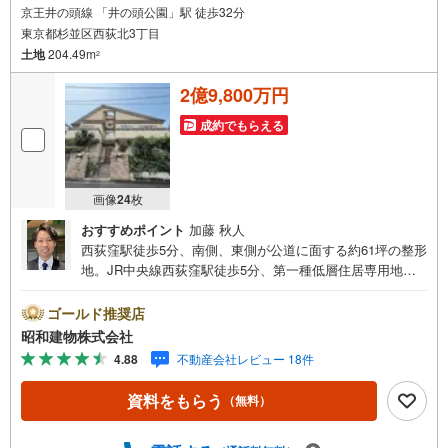
京王井の頭線 「井の頭公園」駅 徒歩32分
東京都杉並区西荻北3丁目
土地
204.49m
2
2億9,800万円
成約でもらえる
画像
24
枚
おすすめポイント
加藤 秋人
西荻窪駅徒歩5分、南側、東側が公道に面する約61坪の整形
地。JR中央線西荻窪駅徒歩5分、第一種低層住居専用地
域。建築条件なしのためお好きなプランで建築可能。
・・・地域密着昭和建物です・・・ 西荻窪に創業44年、
ゴールド推奨店
地域密着の不動産会社です。 不動産購入、買換えには、
昭和建物株式会社
不安がつきもの。 物件の選定や住宅ローンはもちろん地域
4.88
不動産会社レビュー 18件
密着だからこその情報をお伝え、ご提案いたします。 お
気軽にご相談、ご来社頂ける会社です。スタッフ一同、心
資料をもらう
（無料）
よりお待ちしております。 同じ立地、同じ建物は存在しま
せん。唯一無二の不動産をお手伝いいたします。 キッズル