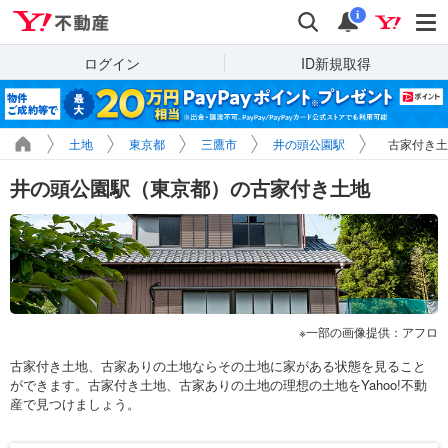
Yahoo!不動産
検索
通知
i
ログイン
ID新規取得
土地
東京都
三鷹市
井の頭公園駅
古家付き土
井の頭公園駅（東京都）の古家付き土地
一部の画像提供：アフロ
古家付き土地、古家ありの土地ならその土地に家がある状態を見ること
ができます。古家付き土地、古家ありの土地の理想の土地をYahoo!不動
産で見つけましょう。