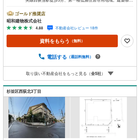
なしのためお好きなプランで建築可能。 ・・・地域密着昭
和建物です・・・ 西荻窪に創業44年、地域密着の不動産
ゴールド推奨店
会社です。 不動産購入、買換えには、不安がつきもの。
昭和建物株式会社
物件の選定や住宅ローンはもちろん地域密着だからこその
4.88
不動産会社レビュー 18件
情報をお伝え、ご提案いたします。 お気軽にご相談、ご
来社頂ける会社です。スタッフ一同、心よりお待ちしてお
資料をもらう
（無料）
ります。 同じ立地、同じ建物は存在しません。唯一無二の
不動産をお手伝いいたします。 キッズルーム充実・チャイ
ルド-シートの用意もございます。 ご家族で楽しくご検討頂
電話する
（通話料無料）
けるようご案内しておりますのでぜひ、お気軽にお問い合
わせください。 営業時間: 9:00 - 20:00
取り扱い不動産会社をもっと見る（
全
5
社
）
杉並区西荻北3丁目