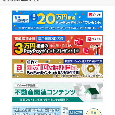
マンションカタログ
教えて！住まいの先生
新築マンション
中古マンション
新築一戸建て
中古一戸建て
注文住宅
土地
売却査定