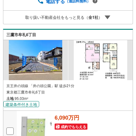
ーム充実・チャイルド-シートの用意もございます。 ご家族
電話する
（通話料無料）
で楽しくご検討頂けるようご案内しておりますのでぜひ、
お気軽にお問い合わせください。 営業時間: 9:00 - 20:
取り扱い不動産会社をもっと見る（
全
1
社
）
00
三鷹市牟礼6丁目
京王井の頭線 「井の頭公園」駅 徒歩21分
東京都三鷹市牟礼6丁目
土地
95.03m
2
建築条件付き土地
6,090万円
成約でもらえる