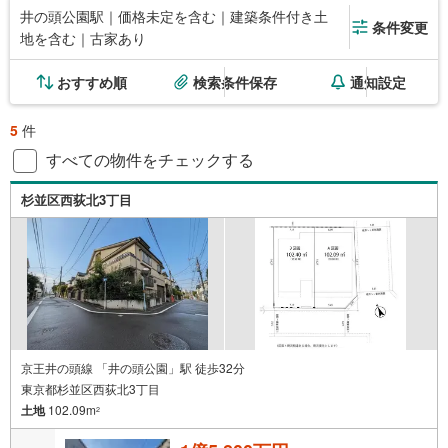
井の頭公園駅｜価格未定を含む｜建築条件付き土
条件変更
地を含む｜古家あり
おすすめ順
検索条件保存
通知設定
5
件
すべての物件をチェックする
杉並区西荻北3丁目
京王井の頭線 「井の頭公園」駅 徒歩32分
東京都杉並区西荻北3丁目
土地
102.09m
2