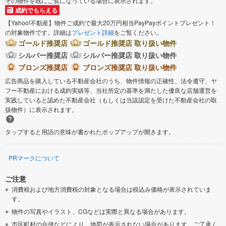
その物件を既にご覧になっている場合に表示されます。
成約でもらえる
【Yahoo!不動産】物件ご成約で最大20万円相当PayPayポイントプレゼント！
の対象物件です。詳細は
プレゼント詳細
をご覧ください。
ゴールド推奨店
ゴールド推奨店 取り扱い物件
シルバー推奨店
シルバー推奨店 取り扱い物件
ブロンズ推奨店
ブロンズ推奨店 取り扱い物件
広告商品を購入している不動産会社のうち、物件情報の正確性、法令遵守、ヤ
フー不動産における成約実績等、当社所定の基準を満たした優良な店舗運営を
実践していると認めた不動産会社（もしくは当該認定を受けた不動産会社の取
扱物件）に表示されます。
タップすると用語の意味が書かれたポップアップが開きます。
PRマークについて
ご注意
消費税および地方消費税の対象となる場合は税込み価格が表示されていま
す。
物件の写真やイラスト、CGなどは実際と異なる場合があります。
市区町村の合併などにより、地図が表示されない場合があります。ご了承く