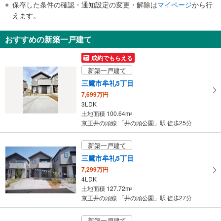
・点字案内（券売機・運賃表・階段手すり）
保存した条件の確認・通知設定の変更・解除は
マイページ
から行
で
・ＡＥＤ
えます。
通
知
おすすめの新築一戸建て
を
受
成約でもらえる
け
新築一戸建て
取
三鷹市牟礼5丁目
る
7,699万円
・
3LDK
条
土地面積 100.64m
2
件
京王井の頭線 「井の頭公園」駅 徒歩25分
を
マ
新築一戸建て
イ
三鷹市牟礼5丁目
ペ
7,299万円
ー
4LDK
ジ
土地面積 127.72m
2
に
京王井の頭線 「井の頭公園」駅 徒歩27分
保
存
新築一戸建て