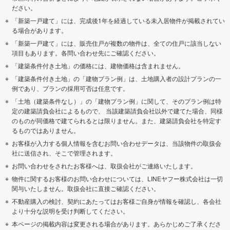
ださい。
「新築一戸建て」には、完成後1年を経過している未入居物件が掲載されてい
る場合があります。
「新築一戸建て」には、販売住戸が複数の物件は、全ての住戸に該当しない
項目もあります。各問い合わせ先にご確認ください。
「建築条件付き土地」の価格には、建物価格は含まれません。
「建築条件付き土地」の「建物プラン例」は、土地購入者の設計プランの一
例であり、プランの採用可否は任意です。
「土地（建築条件なし）」の「建物プラン例」に関して、そのプラン例は特
定の建築請負会社によるもので、 当該建築請負会社以外で建てた場合、同様
のものが同価格で建てられるとは限りません。また、建築請負会社を特定す
るものではありません。
お客様が入力する個人情報を含むお問い合わせデータは、当該物件の取扱会
社に送信され、そこで管理されます。
お問い合わせをされたお客様へは、取扱会社がご連絡いたします。
物件に関するお客様のお問い合わせについては、LINEヤフー株式会社は一切
関与いたしません。取扱会社に直接ご確認ください。
不動産購入の検討、契約にあたってはお客様ご自身が情報を確認し、各会社
より十分な説明を受け判断してください。
本ページの掲載内容は変更される場合があります。あらかじめご了承くださ