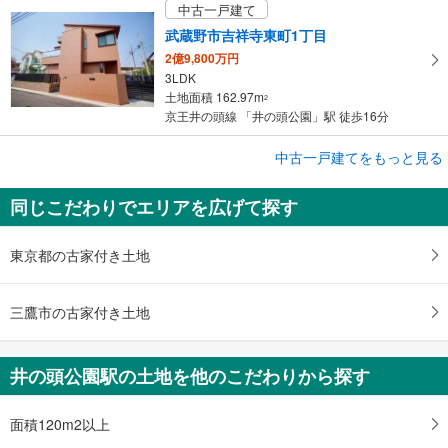
中古一戸建て
武蔵野市吉祥寺東町1丁目
2億9,800万円
3LDK
土地面積 162.97m
2
京王井の頭線 「井の頭公園」駅 徒歩16分
中古一戸建てをもっと見る
中古一戸建て
武蔵野市吉祥寺東町1丁目
同じこだわりでエリアを広げて探す
2億9,800万円
3SLDK
土地面積 162.97m
2
東京都の古家付き土地
京王井の頭線 「井の頭公園」駅 徒歩15分
三鷹市の古家付き土地
井の頭公園駅の土地を他のこだわりから探す
面積120m2以上