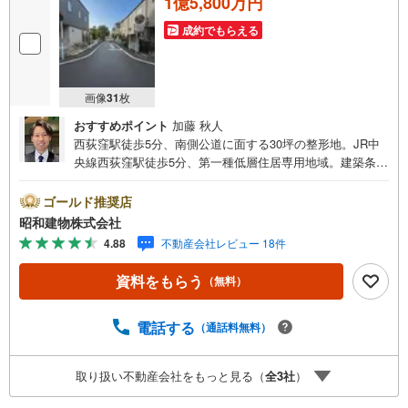
1億5,800万円
成約でもらえる
画像
31
枚
おすすめポイント
加藤 秋人
西荻窪駅徒歩5分、南側公道に面する30坪の整形地。JR中
央線西荻窪駅徒歩5分、第一種低層住居専用地域。建築条件
なしのためお好きなプランで建築可能。 ・・・地域密着昭
和建物です・・・ 西荻窪に創業44年、地域密着の不動産
ゴールド推奨店
会社です。 不動産購入、買換えには、不安がつきもの。
昭和建物株式会社
物件の選定や住宅ローンはもちろん地域密着だからこその
4.88
不動産会社レビュー 18件
情報をお伝え、ご提案いたします。 お気軽にご相談、ご
来社頂ける会社です。スタッフ一同、心よりお待ちしてお
資料をもらう
（無料）
ります。 同じ立地、同じ建物は存在しません。唯一無二の
不動産をお手伝いいたします。 キッズルーム充実・チャイ
ルド-シートの用意もございます。 ご家族で楽しくご検討頂
電話する
（通話料無料）
けるようご案内しておりますのでぜひ、お気軽にお問い合
わせください。 営業時間: 9:00 - 20:00
取り扱い不動産会社をもっと見る（
全
3
社
）