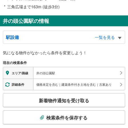
三角広場まで163m (徒歩3分)
井の頭公園駅の情報
駅設備
一覧を見る
バリアフリー状況
気になる物件がなかったら
条件を変更しよう！
※段差なしでの移動経路
（○：有り △：要駅員設備 ×：無し）
現在の検索条件
地上⇔改札⇔ホーム：○
エレベータ
井の頭公園駅
エリア/路線
・２番線ホーム（１Ｆ）⇔改札内連絡通路（Ｂ１Ｆ）
・改札内連絡通路（Ｂ１Ｆ）⇔改札内（１Ｆ）
価格未定を含む｜建築条件付き土地を含む｜古家あり
詳細条件
トイレ
こ
《多機能トイレ》
新着物件通知を受け取る
・改札内（１Ｆ）
の
スロープ
検
索
・１番線ホーム⇔改札
検索条件を保存する
その他
条
件