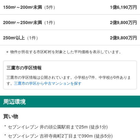
150m
～200m
未満
（
5
件）
1億6,190万円
2
2
200m
～250m
未満
（
1
件）
2億9,800万円
2
2
250m
以上
（
1
件）
2億9,800万円
2
物件が所在する市区町村を対象とした平均価格を表示しています。
三
三鷹市の学区情報
鷹
三鷹市の学区情報は公開されています。小学校が7件、中学校が0件ありま
市
す。
三鷹市の学区から中古マンションを探す
に
関
す
周辺環境
る
情
買い物
報
セブンイレブン 井の頭公園駅前まで25m (徒歩1分)
セブンイレブン 吉祥寺南町2丁目まで390m (徒歩5分)