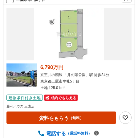
6,790万円
京王井の頭線 「井の頭公園」駅 徒歩24分
東京都三鷹市牟礼5丁目
土地 125.01m
2
建物条件付き土地
成約でもらえる
藤和ハウス 三鷹店
資料をもらう
（無料）
電話する
（通話料無料）