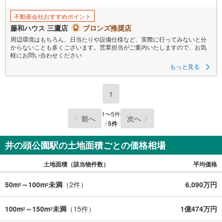
不動産会社おすすめポイント
藤和ハウス 三鷹店
ブロンズ推奨店
周辺環境はもちろん、日当たりや設備仕様など、実際に行ってみないと分
からないことも多くございます。営業担当がご案内いたしますので、お気
軽にお問い合わせください
もっと見る
1
1
〜
5
件
前へ
次へ
/
5
件
井の頭公園駅の土地面積ごとの価格相場
土地面積（該当物件数）
平均価格
50m
～100m
未満
（
2
件）
6,090万円
2
2
100m
～150m
未満
（
15
件）
1億474万円
2
2