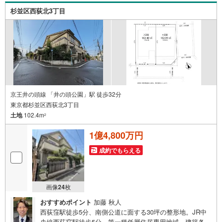
杉並区西荻北3丁目
京王井の頭線 「井の頭公園」駅 徒歩32分
東京都杉並区西荻北3丁目
土地
102.4m
2
1億4,800万円
成約でもらえる
画像
24
枚
おすすめポイント
加藤 秋人
西荻窪駅徒歩5分、南側公道に面する30坪の整形地。JR中
央線西荻窪駅徒歩5分、第一種低層住居専用地域。建築条件