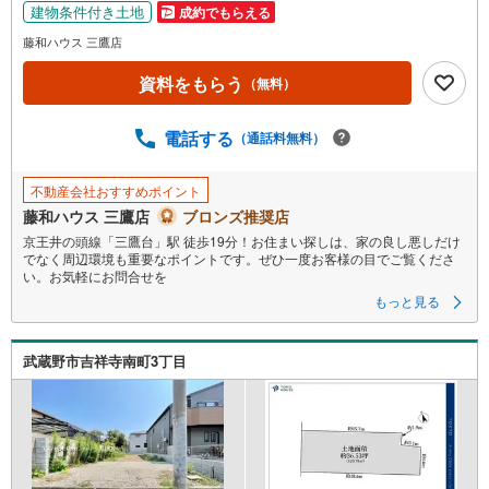
建物条件付き土地
成約でもらえる
藤和ハウス 三鷹店
資料をもらう
（無料）
電話する
（通話料無料）
不動産会社おすすめポイント
藤和ハウス 三鷹店
ブロンズ推奨店
京王井の頭線「三鷹台」駅 徒歩19分！お住まい探しは、家の良し悪しだけ
でなく周辺環境も重要なポイントです。ぜひ一度お客様の目でご覧くださ
い。お気軽にお問合せを
もっと見る
武蔵野市吉祥寺南町3丁目