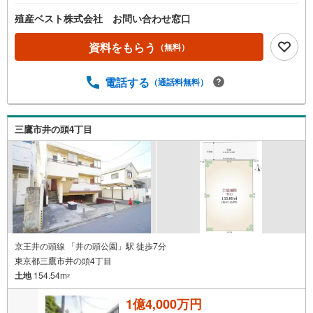
殖産ベスト株式会社 お問い合わせ窓口
資料をもらう
（無料）
電話する
（通話料無料）
三鷹市井の頭4丁目
京王井の頭線 「井の頭公園」駅 徒歩7分
東京都三鷹市井の頭4丁目
土地
154.54m
2
1億4,000万円