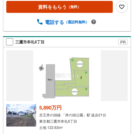
ト】（1）不動産のご提案から資金計画・ライフシミュレー
資料をもらう
（無料）
ションのご相談・無理のないライフプラン、提携による低
金利住宅ローンのご提案、購入前に知る「購入後の家族の
生活」を「未来カレンダー」で見える化します。（2）ご購
電話する
（通話料無料）
入後から始まる「専属FPによるファイナンシャルライフサ
ポート」・漠然としたキャッシュフローのグラフ化、効果
的な生命保険の見直し、繰り上げ返済の効果的なタイミン
三鷹市牟礼6丁目
PR
グなどご提案させて頂きます。■ご案内方法ご自宅へお迎
え・最寄駅等でお待ち合わせ、弊社へのご来社など、ご相
談くださいませ。■お車の無料提携駐車場がございます。
5,890万円
京王井の頭線 「井の頭公園」駅 徒歩21分
東京都三鷹市牟礼6丁目
土地 122.63m
2