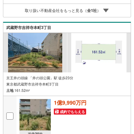
お気軽にお問い合わせください。 営業時間: 9:00 - 20:
取り扱い不動産会社をもっと見る（
全
1
社
）
00
武蔵野市吉祥寺本町3丁目
京王井の頭線 「井の頭公園」駅 徒歩23分
東京都武蔵野市吉祥寺本町3丁目
土地
161.52m
2
1億9,990万円
成約でもらえる
画像
20
枚