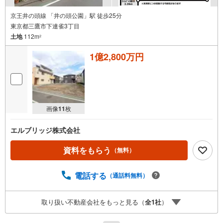
京王井の頭線 「井の頭公園」駅 徒歩25分
東京都三鷹市下連雀3丁目
土地
112m
2
1億2,800万円
画像
11
枚
エルブリッジ株式会社
資料をもらう
（無料）
電話する
（通話料無料）
取り扱い不動産会社をもっと見る（
全
1
社
）