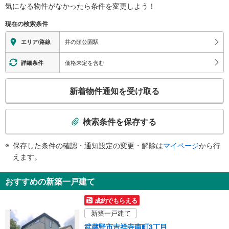
気になる物件がなかったら
条件を変更しよう！
※段差なしでの移動経路
（○：有り △：要駅員設備 ×：無し）
現在の検索条件
地上⇔改札⇔ホーム：○
エレベータ
井の頭公園駅
エリア/路線
・２番線ホーム（１Ｆ）⇔改札内連絡通路（Ｂ１Ｆ）
・改札内連絡通路（Ｂ１Ｆ）⇔改札内（１Ｆ）
価格未定を含む
詳細条件
トイレ
こ
《多機能トイレ》
新着物件通知を受け取る
・改札内（１Ｆ）
の
スロープ
検
索
・１番線ホーム⇔改札
検索条件を保存する
その他
条
件
・点字案内（券売機・運賃表・階段手すり）
保存した条件の確認・通知設定の変更・解除は
マイページ
から行
で
・ＡＥＤ
えます。
通
知
おすすめの新築一戸建て
を
受
成約でもらえる
け
新築一戸建て
取
武蔵野市吉祥寺南町3丁目