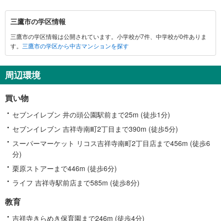
三
三鷹市の学区情報
鷹
三鷹市の学区情報は公開されています。小学校が7件、中学校が0件ありま
市
す。
三鷹市の学区から中古マンションを探す
に
関
す
周辺環境
る
情
買い物
報
セブンイレブン 井の頭公園駅前まで25m (徒歩1分)
セブンイレブン 吉祥寺南町2丁目まで390m (徒歩5分)
スーパーマーケット リコス吉祥寺南町2丁目店まで456m (徒歩6
分)
栗原ストアーまで446m (徒歩6分)
ライフ 吉祥寺駅前店まで585m (徒歩8分)
教育
吉祥寺きらめき保育園まで246m (徒歩4分)