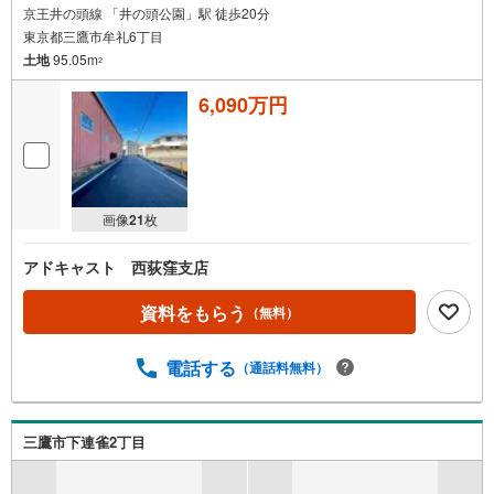
京王井の頭線 「井の頭公園」駅 徒歩20分
東京都三鷹市牟礼6丁目
土地
95.05m
2
6,090万円
画像
21
枚
アドキャスト 西荻窪支店
資料をもらう
（無料）
電話する
（通話料無料）
三鷹市下連雀2丁目