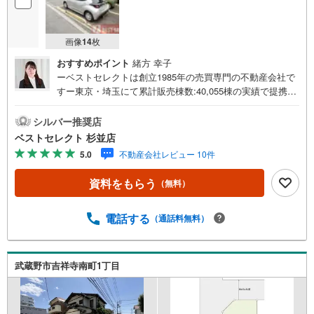
画像
14
枚
おすすめポイント
緒方 幸子
ーベストセレクトは創立1985年の売買専門の不動産会社で
すー東京・埼玉にて累計販売棟数:40,055棟の実績で提携住
宅ローン金利優遇や豊富な物件情報のご提供が可能です。
住宅ローンにご不安な方、ベストセレクトにお任せ下さ
シルバー推奨店
い。＝＝＝＝＝＝＝＝＝＝＝＝＝＝＝＝＝＝＝＝＝＝＝＝
ベストセレクト 杉並店
＝＝＝＝＝＝＝＝＝【営業時間 10:00-20:00】定休日:なし
5.0
不動産会社レビュー 10件
上記時間はお電話が繋がりやすくなっております。ぜひお
気軽にご連絡下さい！現地を見学される場合は「室内・現
資料をもらう
（無料）
地を見学する（無料）」ボタンよりご希望の日時をご記入
いただけますとスムーズにご案内が可能です。＝＝＝＝＝
＝＝＝＝＝＝＝＝＝＝＝＝＝＝＝＝＝＝＝＝＝＝＝＝＝＝
電話する
（通話料無料）
＝＝ー創立1985年のベストセレクトー【オススメPOINT】
■土地面積:153.88平米の建築条件なし売地■ご家族様の希望
を叶える広々とした敷地■小学校まで徒歩5分以内、スーパ
武蔵野市吉祥寺南町1丁目
ーやコンビニが徒歩10分以内■夢のマイホームで憧れのス
ローライフを実現■複数路線利用可で都心へのアクセス良好
■お好きなハウスメーカー様・工務店様で建築可能