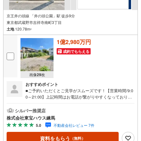
京王井の頭線 「井の頭公園」駅 徒歩9分
東京都武蔵野市吉祥寺南町3丁目
土地
120.78m
2
1億2,980万円
成約でもらえる
画像
29
枚
おすすめポイント
■ご予約いただくとご見学がスムーズです！【営業時間/9:0
0～21:00】上記時間はお電話が繋がりやすくなっておりま
す。人気物件には特に問い合わせが集中するため、お早め
にお電話ください！下記のお申込み方法も可能です！ご見
シルバー推奨店
学希望のお客様:右上の「室内・現地を見学する」をクリッ
株式会社東宝ハウス練馬
クして下さい。資料請求希望のお客様:右上の「資料をもら
5.0
不動産会社レビュー 7件
う」をクリックして下さい。【東宝ハウス練馬のポイン
ト】（1）不動産のご提案から資金計画・ライフシミュレー
資料をもらう
（無料）
ションのご相談・無理のないライフプラン、提携による低