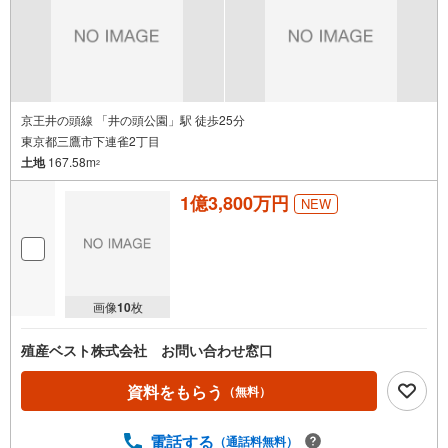
京王井の頭線 「井の頭公園」駅 徒歩25分
東京都三鷹市下連雀2丁目
土地
167.58m
2
1億3,800万円
NEW
画像
10
枚
殖産ベスト株式会社 お問い合わせ窓口
資料をもらう
（無料）
電話する
（通話料無料）