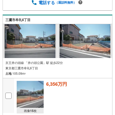
電話する
（通話料無料）
三鷹市牟礼6丁目
京王井の頭線 「井の頭公園」駅 徒歩22分
東京都三鷹市牟礼6丁目
土地
105.09m
2
6,356万円
画像
15
枚