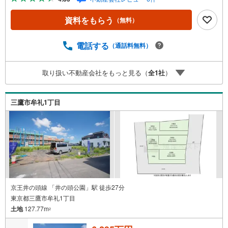
がら大変閑静な住宅街です。◯吉祥寺駅は様々な商業施設
が充実しており日々の買い物も大変便利です。◯井の頭公
資料をもらう
（無料）
園も徒歩圏内でファミリー層に大変おすすめです。※参考プ
ランございます、お気軽にお問い合わせくださいませ。ラ
イフライン等の引込費用は買主様のご負担となります。
電話する
（通話料無料）
取り扱い不動産会社をもっと見る（
全
1
社
）
三鷹市牟礼1丁目
京王井の頭線 「井の頭公園」駅 徒歩27分
東京都三鷹市牟礼1丁目
土地
127.77m
2