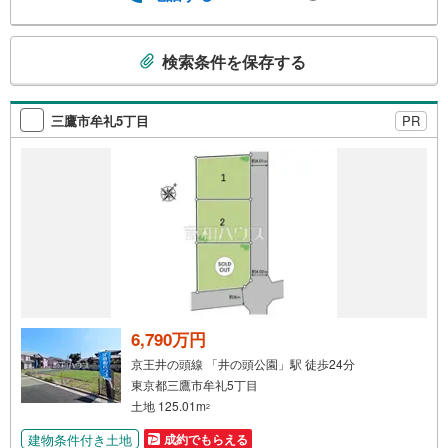
こ
検索条件を保存する
の
検
索
三鷹市牟礼5丁目
PR
条
件
で
通
知
を
受
け
取
る
6,790万円
・
京王井の頭線 「井の頭公園」駅 徒歩24分
条
東京都三鷹市牟礼5丁目
件
土地 125.01m
2
を
建物条件付き土地
成約でもらえる
マ