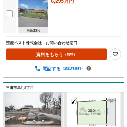
6,295万円
画像
23
枚
殖産ベスト株式会社 お問い合わせ窓口
資料をもらう
（無料）
電話する
（通話料無料）
三鷹市牟礼5丁目