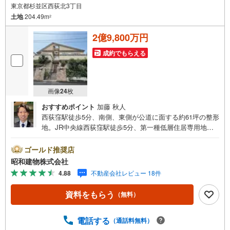
東京都杉並区西荻北3丁目
土地
204.49m
2
2億9,800万円
成約でもらえる
画像
24
枚
おすすめポイント
加藤 秋人
西荻窪駅徒歩5分、南側、東側が公道に面する約61坪の整形
地。JR中央線西荻窪駅徒歩5分、第一種低層住居専用地
域。建築条件なしのためお好きなプランで建築可能。
・・・地域密着昭和建物です・・・ 西荻窪に創業44年、
ゴールド推奨店
地域密着の不動産会社です。 不動産購入、買換えには、
昭和建物株式会社
不安がつきもの。 物件の選定や住宅ローンはもちろん地域
4.88
不動産会社レビュー 18件
密着だからこその情報をお伝え、ご提案いたします。 お
気軽にご相談、ご来社頂ける会社です。スタッフ一同、心
資料をもらう
（無料）
よりお待ちしております。 同じ立地、同じ建物は存在しま
せん。唯一無二の不動産をお手伝いいたします。 キッズル
ーム充実・チャイルド-シートの用意もございます。 ご家族
電話する
（通話料無料）
で楽しくご検討頂けるようご案内しておりますのでぜひ、