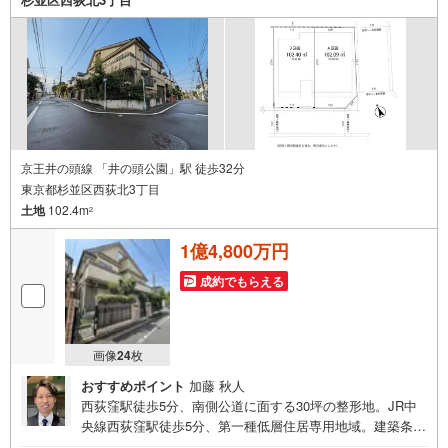
京王井の頭線 「井の頭公園」駅 徒歩32分
東京都杉並区西荻北3丁目
土地
102.4m
2
1億4,800万円
成約でもらえる
画像
24
枚
おすすめポイント
加藤 秋人
西荻窪駅徒歩5分、南側公道に面する30坪の整形地。JR中
央線西荻窪駅徒歩5分、第一種低層住居専用地域。建築条件
なしのためお好きなプランで建築可能。 ・・・地域密着昭