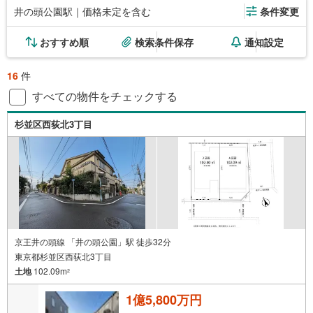
井の頭公園駅｜価格未定を含む
条件変更
おすすめ順
検索条件保存
通知設定
16
件
すべての物件をチェックする
杉並区西荻北3丁目
京王井の頭線 「井の頭公園」駅 徒歩32分
東京都杉並区西荻北3丁目
土地
102.09m
2
1億5,800万円