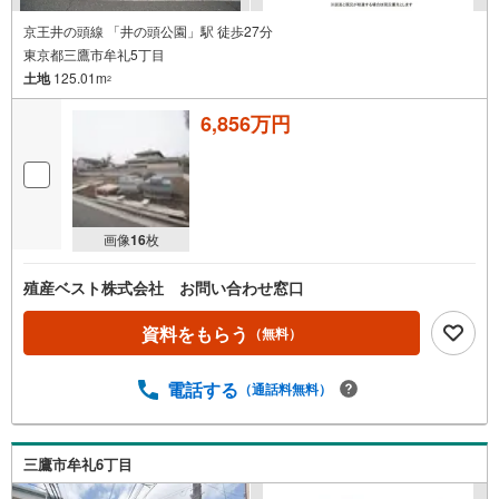
京王井の頭線 「井の頭公園」駅 徒歩27分
東京都三鷹市牟礼5丁目
土地
125.01m
2
6,856万円
画像
16
枚
殖産ベスト株式会社 お問い合わせ窓口
資料をもらう
（無料）
電話する
（通話料無料）
三鷹市牟礼6丁目