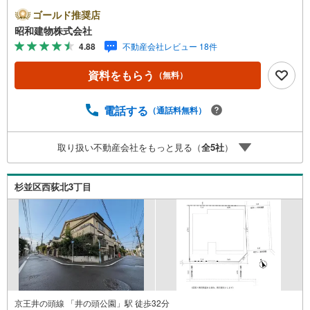
和建物です・・・ 西荻窪に創業44年、地域密着の不動産
ゴールド推奨店
会社です。 不動産購入、買換えには、不安がつきもの。
昭和建物株式会社
物件の選定や住宅ローンはもちろん地域密着だからこその
4.88
不動産会社レビュー 18件
情報をお伝え、ご提案いたします。 お気軽にご相談、ご
来社頂ける会社です。スタッフ一同、心よりお待ちしてお
資料をもらう
（無料）
ります。 同じ立地、同じ建物は存在しません。唯一無二の
不動産をお手伝いいたします。 キッズルーム充実・チャイ
ルド-シートの用意もございます。 ご家族で楽しくご検討頂
電話する
（通話料無料）
けるようご案内しておりますのでぜひ、お気軽にお問い合
わせください。 営業時間: 9:00 - 20:00
取り扱い不動産会社をもっと見る（
全
5
社
）
杉並区西荻北3丁目
京王井の頭線 「井の頭公園」駅 徒歩32分