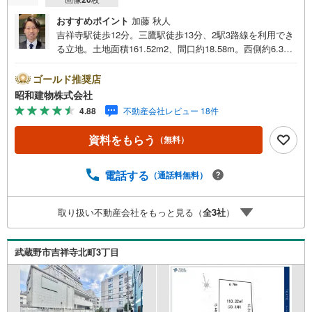
おすすめポイント
加藤 秋人
吉祥寺駅徒歩12分。三鷹駅徒歩13分、2駅3路線を利用でき
る立地。土地面積161.52m2、間口約18.58m。西側約6.3m
公道・東側約3.6m公道に面した両面道路。建築条件なしの
ためお好きなプランで建築可能。吉祥寺駅徒歩12分。三鷹
ゴールド推奨店
駅徒歩13分、2駅3路線を利用できる立地。 ・・・地域密着
昭和建物株式会社
昭和建物です・・・ 西荻窪に創業44年、地域密着の不動
4.88
不動産会社レビュー 18件
産会社です。 不動産購入、買換えには、不安がつきも
の。 物件の選定や住宅ローンはもちろん地域密着だからこ
資料をもらう
（無料）
その情報をお伝え、ご提案いたします。 お気軽にご相
談、ご来社頂ける会社です。スタッフ一同、心よりお待ち
しております。 同じ立地、同じ建物は存在しません。唯一
電話する
（通話料無料）
無二の不動産をお手伝いいたします。 キッズルーム充実・
チャイルド-シートの用意もございます。 ご家族で楽しくご
取り扱い不動産会社をもっと見る（
全
3
社
）
検討頂けるようご案内しておりますのでぜひ、お気軽にお
問い合わせください。 営業時間: 9:00 - 20:00
武蔵野市吉祥寺北町3丁目