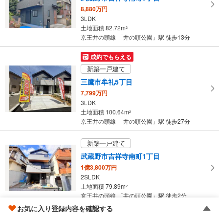
る
8,880万円
・
3LDK
条
土地面積 82.72m
2
件
京王井の頭線 「井の頭公園」駅 徒歩13分
を
マ
成約でもらえる
イ
新築一戸建て
ペ
三鷹市牟礼5丁目
ー
7,799万円
ジ
3LDK
に
土地面積 100.64m
2
保
京王井の頭線 「井の頭公園」駅 徒歩27分
存
す
新築一戸建て
る
武蔵野市吉祥寺南町1丁目
1億3,800万円
2SLDK
土地面積 79.89m
2
京王井の頭線 「井の頭公園」駅 徒歩2分
お気に入り登録内容を確認する
成約でもらえる