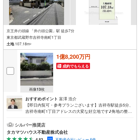
京王井の頭線 「井の頭公園」駅 徒歩7分
東京都武蔵野市吉祥寺南町1丁目
土地
107.18m
2
1億8,200万円
成約でもらえる
画像
13
枚
おすすめポイント
富澤 浩介
【即日内覧可・参考プランございます】吉祥寺駅徒歩5分、
吉祥寺南町1丁目アドレスの大変な好立地です♪角地の整形
地で大変開放感がございます♪～おすすめポイント～◯角
地の整形地（西側約5.45m、北側約4.5m、南側通路）・前
シルバー推奨店
面道路も広く駐停車も大変スムーズです。・角地のため開
タカマツハウス不動産株式会社
放感がございます。◯駅距離徒歩5分の好アクセスでありな
4.83
不動産会社レビュー 6件