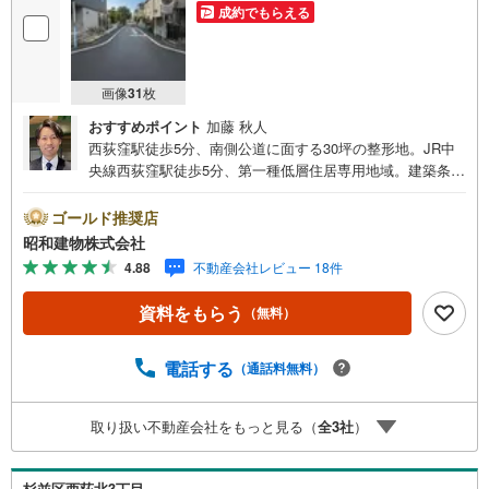
成約でもらえる
画像
31
枚
おすすめポイント
加藤 秋人
西荻窪駅徒歩5分、南側公道に面する30坪の整形地。JR中
央線西荻窪駅徒歩5分、第一種低層住居専用地域。建築条件
なしのためお好きなプランで建築可能。 ・・・地域密着昭
和建物です・・・ 西荻窪に創業44年、地域密着の不動産
ゴールド推奨店
会社です。 不動産購入、買換えには、不安がつきもの。
昭和建物株式会社
物件の選定や住宅ローンはもちろん地域密着だからこその
4.88
不動産会社レビュー 18件
情報をお伝え、ご提案いたします。 お気軽にご相談、ご
来社頂ける会社です。スタッフ一同、心よりお待ちしてお
資料をもらう
（無料）
ります。 同じ立地、同じ建物は存在しません。唯一無二の
不動産をお手伝いいたします。 キッズルーム充実・チャイ
ルド-シートの用意もございます。 ご家族で楽しくご検討頂
電話する
（通話料無料）
けるようご案内しておりますのでぜひ、お気軽にお問い合
わせください。 営業時間: 9:00 - 20:00
取り扱い不動産会社をもっと見る（
全
3
社
）
杉並区西荻北3丁目