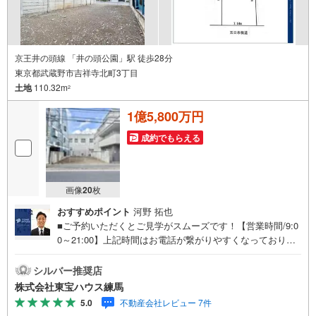
京王井の頭線 「井の頭公園」駅 徒歩28分
東京都武蔵野市吉祥寺北町3丁目
土地
110.32m
2
1億5,800万円
成約でもらえる
画像
20
枚
おすすめポイント
河野 拓也
■ご予約いただくとご見学がスムーズです！【営業時間/9:0
0～21:00】上記時間はお電話が繋がりやすくなっておりま
す。人気物件には特に問い合わせが集中するため、お早め
にお電話ください！下記のお申込み方法も可能です！ご見
シルバー推奨店
学希望のお客様:右上の「室内・現地を見学する」をクリッ
株式会社東宝ハウス練馬
クして下さい。資料請求希望のお客様:右上の「資料をもら
5.0
不動産会社レビュー 7件
う」をクリックして下さい。【東宝ハウス練馬のポイン