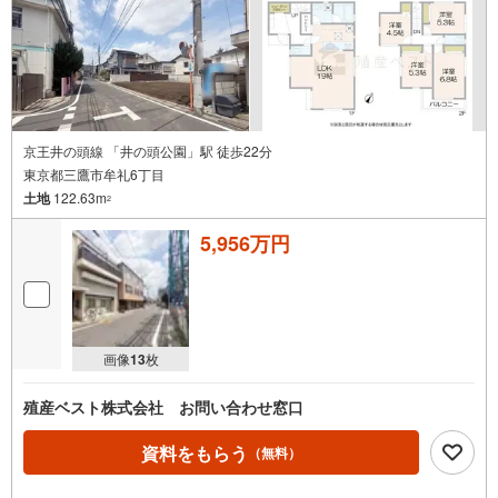
京王井の頭線 「井の頭公園」駅 徒歩22分
東京都三鷹市牟礼6丁目
土地
122.63m
2
5,956万円
画像
13
枚
殖産ベスト株式会社 お問い合わせ窓口
資料をもらう
（無料）