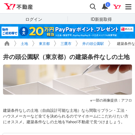
Yahoo!不動産
検索
通知
i
ログイン
ID新規取得
土地
東京都
三鷹市
井の頭公園駅
建築条件な
井の頭公園駅（東京都）の建築条件なしの土地
一部の画像提供：アフロ
建築条件なしの土地（自由設計可能な土地）なら間取りプラン・工法・
ハウスメーカーなど全てを決められるのでマイホームにこだわりたい方
にオススメ。建築条件なしの土地をYahoo!不動産で見つけましょう。