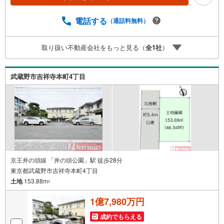
金利住宅ローンのご提案、購入前に知る「購入後の家族の
生活」を「未来カレンダー」で見える化します。（2）ご購
電話する
（通話料無料）
入後から始まる「専属FPによるファイナンシャルライフサ
ポート」・漠然としたキャッシュフローのグラフ化、効果
取り扱い不動産会社をもっと見る（
全
1
社
）
的な生命保険の見直し、繰り上げ返済の効果的なタイミン
グなどご提案させて頂きます。■ご案内方法ご自宅へお迎
え・最寄駅等でお待ち合わせ、弊社へのご来社など、ご相
武蔵野市吉祥寺本町4丁目
談くださいませ。■お車の無料提携駐車場がございます。
京王井の頭線 「井の頭公園」駅 徒歩28分
東京都武蔵野市吉祥寺本町4丁目
土地
153.88m
2
1億7,980万円
成約でもらえる