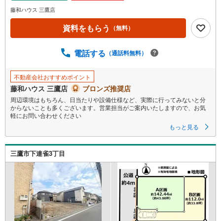
イ
藤和ハウス 三鷹店
ペ
資料をもらう
（無料）
ー
ジ
に
電話する
（通話料無料）
保
存
不動産会社おすすめポイント
す
藤和ハウス 三鷹店
ブロンズ推奨店
る
周辺環境はもちろん、日当たりや設備仕様など、実際に行ってみないと分
からないことも多くございます。営業担当がご案内いたしますので、お気
軽にお問い合わせください
もっと見る
三鷹市下連雀3丁目