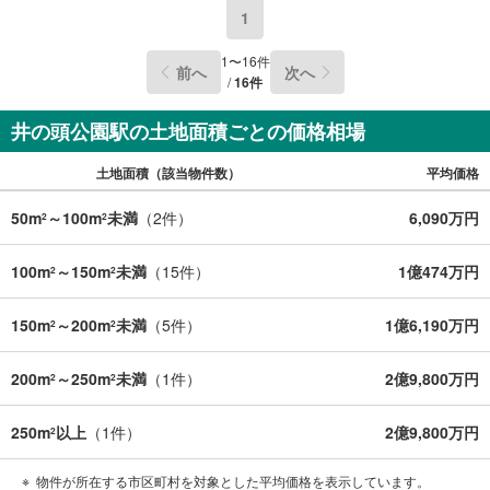
1
1
〜
16
件
前へ
次へ
/
16
件
井の頭公園駅の土地面積ごとの価格相場
土地面積（該当物件数）
平均価格
50m
～100m
未満
（
2
件）
6,090万円
2
2
100m
～150m
未満
（
15
件）
1億474万円
2
2
150m
～200m
未満
（
5
件）
1億6,190万円
2
2
200m
～250m
未満
（
1
件）
2億9,800万円
2
2
250m
以上
（
1
件）
2億9,800万円
2
物件が所在する市区町村を対象とした平均価格を表示しています。