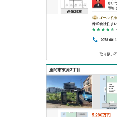
歩い
越美北線
(
用地
画像
29
枚
いる
氷見線
(
2
)
舗を
ゴールド推
の売地
株式会社住まい
簿）で
紀勢本線（
する
約頂
桜島線
(
0
)
0078-6014
宅ロ
らお
加古川線
(
せて
取り扱い
わせ
赤穂線
(
36
宇野線
(
22
座間市東原3丁目
福塩線
(
62
岩徳線
(
21
小野田線
(
舞鶴線
(
1
)
木次線
(
1
)
5,280万円