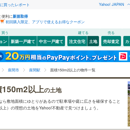
Yahoo! JAPAN
際に買ったレポート
と便利に
新規取得
初回購入限定、アプリで使えるお得なクーポン
検索条件を保存しました
買う
建てる
売る
26
)
札沼線
(
6
)
建ち方、日当たり
ョン
新築一戸建て
中古一戸建て
注文住宅
土地
売却査定
カ
この検索条件の新着物件通知は、
マイページ
から設定できます。
室蘭本線
(
6
)
以上
（
1
）
角地
（
1
）
岩手
宮城
秋田
山形
18
)
富良野線
(
0
)
梅ケ丘
)
(
3
)
(
7
)
(
8
)
(
10
)
(
5
)
6
）
整形地
（
2
）
(
0
)
座間駅、価格未定を含む、建築条件付き土地を含む、土
神奈川
埼玉
千葉
茨城
1
)
釧網本線
(
0
)
座間市
座間駅
面積150m2以上の物件一覧
地150
m
以上
2
契約、入居関連など
1
)
水郡線
(
129
)
長野
富山
石川
福井
150m2以上
（
0
）
第一種低層住居専用地域
（
4
）
の土地
向ケ丘遊園
読売ランド前
)
(
3
)
(
2
)
(
1
)
(
3
)
5
)
上越線
(
43
)
(
3
)
閉じる
閉じる
お気に入りリストを見る
お気に入りリストを見る
閉じる
閉じる
岐阜
静岡
三重
土地なら敷地面積にゆとりがあるので駐車場や庭に広さを確保すること
検索条件を保存する
2
)
水戸線
(
44
)
(
5
)
坪以上）の理想の土地をYahoo!不動産で見つけましょう。
)
仙山線
(
145
)
マイページ
駅が始発駅
（
0
）
海まで2km以内
（
0
）
兵庫
京都
滋賀
奈良
)
気仙沼線
(
3
)
応
1
)
(
11
)
(
9
)
(
9
)
(
7
)
(
70
)
(
36
)