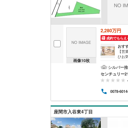
いすみ鉄
IGRいわ
2,280万円
弘南鉄道
成約でもらえ
おす
由利高原
【営業
ひお
長野電鉄
画像
10
枚
（無
が可
シルバー推
宇都宮ラ
徒歩5
センチュリー2
「今
鹿島臨海
も対
～・
小湊鐵道
(
0078-6014
用し
アド
上毛電気
流鉄流山
座間市入谷東4丁目
京成本線
(