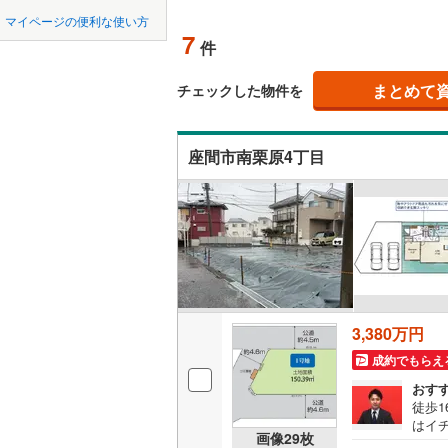
中国
鳥取
北上線
(
1
)
マイページの便利な使い方
オンライ
7
件
山田線
(
5
)
四国
徳島
(
33
)
(
25
)
(
5
大湊線
(
0
)
まとめて
オンライ
チェックした物件を
九州・沖縄
福岡
只見線
(
3
)
座間市南栗原4丁目
奥羽本線
(
男鹿線
(
1
)
0
0
0
0
0
0
該当物件
該当物件
該当物件
該当物件
該当物件
該当物件
件
件
件
件
件
件
羽越本線
(
飯山線
(
0
)
湘南新宿
3,380万円
(
473
)
成約でもらえ
外房線
(
52
おす
成田線
(
11
徒歩
はイチ
画像
29
枚
は三
東金線
(
17