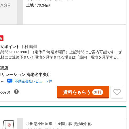
土地
170.34m
2
道
(
11
)
北越急行ほくほく線
(
0
)
て銀河鉄道
(
6
)
青い森鉄道
(
4
)
弘南線
(
0
)
弘南鉄道大鰐線
(
0
)
る
すめポイント
中村 晴樹
鉄道鳥海山ろく線
(
1
)
福島交通飯坂線
(
35
)
時間 9:00-19:00】（定休日:毎週水曜日）上記時間はご案内可能です！ぜ
気軽にご連絡下さい！現地を見学される場合は「室内・現地を見学する
長野線
(
4
)
上田電鉄別所線
(
3
)
料）」ボタンよりご希望の日時をご記入いただけますとスムーズにご案内
能です。■□センチュリー21リレーション海老名中央店■□「海老名」駅から
奨店
イトレール
(
81
)
関東鉄道竜ケ崎線
(
7
)
分のセンチュリー21加盟店クオリティサービス部門で全国TOP10入賞店舗
1リレーション 海老名中央店
すぐ見たい！」に対応可能（物件による）お迎えや現地でのお待ち合わせ
鉄道大洗鹿島線
(
125
)
ひたちなか海浜鉄道湊線
(
9
)
不動産会社レビュー 2件
-.--
応可能！キッズコーナー・オムツ交換台完備～住宅ローン相談会開催中
月々の返済額はどれぐらい・頭金はどれぐらい必要・どこの金融機関を利
55
)
千葉都市モノレール
(
75
)
資料をもらう
-56701
無料
たらいいの・無理なく借りられるのはいくら位住宅ローンに精通した弊社
バイザーが丁寧にご説明致します。
鉄道上毛線
(
79
)
秩父鉄道
(
56
)
線
(
12
)
つくばエクスプレス
(
72
)
137
)
京成押上線
(
5
)
小田急小田原線 「座間」駅 徒歩8分 他