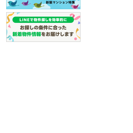
(
65
)
名古屋市営地下鉄鶴舞線
(
71
)
名古屋市営地下鉄名港線
(
16
)
OsakaMetro長堀鶴見緑地線
(
2
)
OsakaMetro谷町線
(
12
)
OsakaMetro千日前線
(
3
)
神戸市営地下鉄海岸線
(
1
)
福岡市地下鉄七隈線
(
73
)
函館市電宝来・谷地頭線
(
0
)
真岡鐵道
(
10
)
山形鉄道フラワー長井線
(
0
)
えちごトキめき鉄道妙高はねうまラ