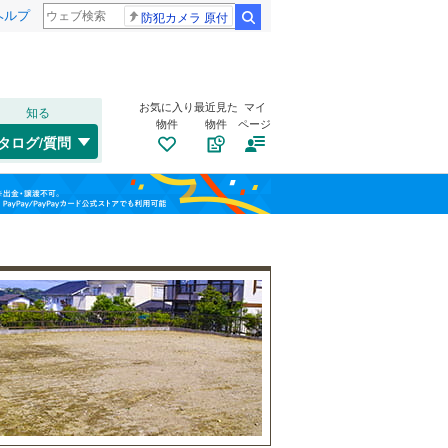
ヘルプ
防犯カメラ 原付
検索
お気に入り
最近見た
マイ
知る
物件
物件
ページ
千歳線
(
9
)
タログ/質問
日高本線
(
0
)
南道路
（
2
）
福島
宗谷本線
(
0
)
(
4
)
(
6
)
(
2
)
古家あり
（
2
）
栃木
群馬
山梨
東北本線
(
739
)
川越線
(
132
)
百合ケ丘
新百合ケ丘
(
6
)
吾妻線
(
29
)
(
12
)
(
29
)
日光線
(
106
)
仙石線
(
143
)
小学校まで1km以内
（
4
）
和歌山
大船渡線
(
1
)
(
54
)
(
12
)
(
22
)