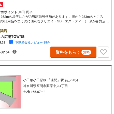
る
)
片町線
(
31
)
すめポイント
岸田 周平
)
関西空港線
(
2
)
362mの場所にさがみ野駅前郵便局があります。家から283mのところ
薬や日用品を買うのに便利なクリエイトSD（エス・ディー） さがみ野店が
東線
(
4
)
本四備讃線
(
5
)
ます。立地する第一種中高層住居専用地域は、3階建て以上の集合住宅が建
ぶ住宅市街地の良好な居住環境を保護するために指定される地域です。土
奨店
予土線
(
0
)
は166.78平米（公簿）です。駅から徒歩9分圏内に立地しています。平坦
の広場TOWNS
ので、買い物のときの道のりで負担抑えることができますよ。住みやすい
不動産会社レビュー 38件
4.52
徳島線
(
5
)
整った住宅用地なのでおすすめです。【年中無休/9:00～21:00】人気物件
にお問い合わせが集中するため、お早めにお電話下さい。「室内・現地を
資料をもらう
-58154
無料
する」ボタンよりご予約頂くとご見学がスムーズです。■その他、各種ご相
)
土讃線
(
9
)
承っております。○住宅ローンのご相談○ライフプランのシミュレーション
まいの広場TOWNSからお客様へ経験豊富なスタッフが親身になってお客様
線
(
409
)
香椎線
(
55
)
った物件をご紹介させて頂きます！ /他社様掲載物件も併せてご紹介可能で
でお気軽にお問い合わせ下さい♪駐車場もございますので、
)
肥薩線
(
4
)
小田急小田原線 「座間」駅 徒歩23分
18
)
唐津線
(
1
)
神奈川県座間市栗原中央4丁目
2
)
大村線
(
1
)
土地
165.07m
2
60
)
日豊本線
(
265
)
)
吉都線
(
10
)