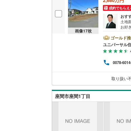
2,680万円
後藤寺線
(
成約でもらえ
おす
東北新幹
土地
お好
秋田新幹
画像
17
枚
社は
の住
ゴールド推
山陽新幹
がけ
ユニバーサル
動産
西九州新
談、
9:0
0078-6014
に問
地下鉄
札幌市営
する
仙台市地
取り扱い
東京メト
座間市座間1丁目
東京メト
東京メト
都営浅草
都営大江