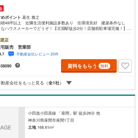
9
)
宮崎空港線
(
4
)
る
すめポイント
葛生 雅之
線
(
247
)
上越新幹線
(
75
)
面積49坪以上 近隣生活便利施設多数あり 住環境良好 建築条件なし
きなハウスメーカーでどうぞ！【古淵駅徒歩2分！店舗前駐車場完備！】弊
線
(
87
)
北陸新幹線
(
165
)
1993年に相模原にて開業し、地元の相模原・町田を中心に数多くのお客様
まい探しを支えてまいりました。「安心に・丁寧に・分かりやすく」を心
奨店
線
(
124
)
北陸新幹線（JR西日本）
(
8
)
ながら皆様のお役に立ちたいと思います。【何でもご相談ください！】不
住宅販売 営業部
のご相談もお気軽にご連絡ください物件詳細のことはもちろん、売却相
幹線
(
1
)
不動産会社レビュー 20件
4.7
ローン診断等何でもご相談くださいお客様のお力になります【営業時間
0～20:00】上記時間はお電話が繋がりやすくなっております人気物件には特
資料をもらう
-58090
無料
い合わせが集中するため、お早めにご連絡ください。「室内・現地を見学
地下鉄南北線
(
11
)
札幌市営地下鉄東西線
(
11
)
」ボタンよりご予約いただくとご見学がスムーズです
下鉄南北線
(
205
)
仙台市地下鉄東西線
(
68
)
不動産会社をもっと見る（
全
1
社
）
ロ丸ノ内線
(
23
)
東京メトロ丸ノ内方南支線
(
9
)
ロ東西線
(
25
)
東京メトロ千代田線
(
26
)
小田急小田原線 「座間」駅 徒歩26分 他
ロ半蔵門線
(
7
)
東京メトロ南北線
(
24
)
神奈川県座間市座間1丁目
線
(
14
)
都営三田線
(
28
)
土地
168.61m
2
戸線
(
21
)
横浜市営地下鉄ブルーライン
(
138
)