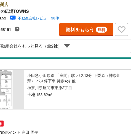
用地域は、開放的で明るい街並みが生まれ、良好な住環境からニーズの高
奨店
所です。南側道路に面しているため、日当たりを確保する事が出来ます。
)
鶴見線
(
10
)
の広場TOWNS
徒歩6分圏内に立地しています。【年中無休/9:00～21:00】人気物件は特
不動産会社レビュー 38件
4.52
問い合わせが集中するため、お早めにお電話下さい。「室内・現地を見学
2
)
根岸線
(
55
)
」ボタンよりご予約頂くとご見学がスムーズです。■その他、各種ご相談も
資料をもらう
-58151
無料
ております。○住宅ローンのご相談○ライフプランのシミュレーション■住
8
)
中央本線（JR東日本）
(
441
)
の広場TOWNSからお客様へ経験豊富なスタッフが親身になってお客様に合
物件をご紹介させて頂きます！ /他社様掲載物件も併せてご紹介可能ですの
79
)
八高線
(
320
)
不動産会社をもっと見る（
全
2
社
）
気軽にお問い合わせ下さい♪駐車場もございますので、お車でのお越しも大
です！
8
)
大糸線（JR東日本）
(
10
)
各駅停車）
(
70
)
埼京線
(
100
)
小田急小田原線 「座間」駅 バス12分 下栗原（神奈川
)
東海道本線（JR東海）
(
701
)
県） バス停下車 徒歩4分 他
1
)
飯田線
(
281
)
神奈川県座間市東原3丁目
土地
158.82m
2
)
高山本線（JR東海）
(
40
)
JR東海）
(
60
)
紀勢本線（JR東海）
(
9
)
博多南線
(
18
)
る
R西日本）
(
1
)
北陸本線
(
30
)
すめポイント
岸田 周平