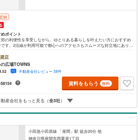
営地下鉄東山線
(
103
)
名古屋市営地下鉄名城線
(
92
)
NEW
る
営地下鉄桜通線
(
68
)
名古屋市営地下鉄上飯田線
(
9
)
すめポイント
近郊の利便性を享受しながら、ゆとりある暮らしを叶えたい方におすすめ
地下鉄烏丸線
(
57
)
京都市営地下鉄東西線
(
40
)
件です。2沿線が利用可能で都心へのアクセスもスムーズな好立地にありな
、50坪を超える広々とした敷地が魅力です。整然とした街並みが美しい開
tro今里筋線
(
1
)
OsakaMetro御堂筋線
(
12
)
譲地内に位置しており、小さなお子様がいるご家庭でも安心してお過ごし
奨店
だけます。日々の生活を支えるスーパーや小学校が徒歩10分圏内に揃って
tro四つ橋線
(
1
)
OsakaMetro中央線
(
5
)
の広場TOWNS
ため、家事や育児の負担を軽減できるのも嬉しいポイントです。さらに、
不動産会社レビュー 38件
4.52
らは建築条件なしの更地渡しとなっております。特定の施工会社に縛られ
tro堺筋線
(
2
)
神戸市営地下鉄西神・山手線
(
11
)
となく、お好みのハウスメーカーや工務店を選び、ご家族のこだわりを詰
資料をもらう
-58154
無料
んだ理想の住まいをゼロから形にすることができます。50坪以上のゆとり
下鉄空港線
(
37
)
福岡市地下鉄箱崎線
(
5
)
れば、開放感あふれるリビングや憧れの庭、並列駐車スペースなど、多彩
ランの検討が可能です。周辺環境の良さと自由度の高い設計環境が揃った
不動産会社をもっと見る（
全
3
社
）
場所で、新しい生活をスタートさせてみませんか。現地でのご案内も随時
2
)
函館市電
(
0
)
ておりますので、ぜひお気軽にお問い合わせください。
りび鉄道
(
0
)
わたらせ渓谷鐵道
(
17
)
行
(
39
)
会津鉄道
(
4
)
小田急小田原線 「座間」駅 徒歩20分 他
縦貫鉄道
(
0
)
しなの鉄道北しなの線
(
3
)
神奈川県座間市西栗原1丁目