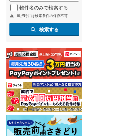
北海道新幹線
(
1
)
物件名のみで検索する
選択時には検索条件の保存不可
山形新幹線
(
160
)
東海道新幹線
(
275
)
検索する
九州新幹線
(
97
)
札幌市営地下鉄東豊線
(
9
)
東京メトロ銀座線
(
6
)
東京メトロ日比谷線
(
13
)
東京メトロ有楽町線
(
15
)
東京メトロ副都心線
(
20
)
都営新宿線
(
20
)
横浜市営地下鉄グリーンライン