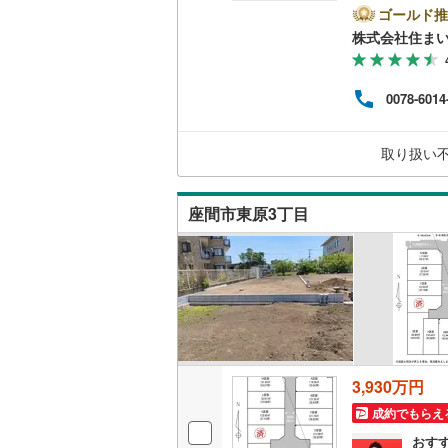
居専
ゴールド推
い場
南武線
(
28
株式会社住まい
駅から
にお
横浜線
(
38
する
0078-6014
承っ
相模線
(
21
まい
った
五日市線
(
取り扱い
でお
歓迎
篠ノ井線
(
座間市東原3丁目
常磐線（
伊東線
(
44
身延線
(
15
武豊線
(
33
関西本線（
3,930万円
参宮線
(
3
)
成約でもらえ
大糸線（J
おす