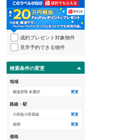
取
る
武蔵野線
(
225
)
・
条
横須賀線
(
132
)
件
を
青梅線
(
95
)
成約プレゼント対象物件
マ
イ
小海線
(
35
)
見学予約できる物件
ペ
ー
京浜東北線
(
209
)
ジ
に
検索条件の変更
総武線
(
140
)
保
存
御殿場線
(
75
)
地域
す
る
中央本線（JR東海）
(
246
)
都道府県 未選択
変更
太多線
(
71
)
路線・駅
名松線
(
3
)
小田急小田原線
変更
座間
変更
東海道本線（JR西日本）
(
203
)
価格
小浜線
(
5
)