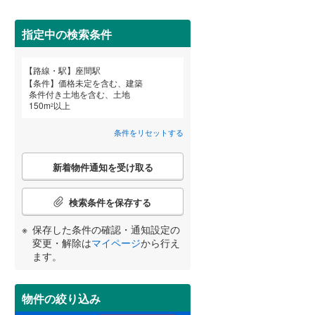
田沢湖線
(
5
)
指定中の検索条件
八戸線
(
0
)
(
0
)
(
3
)
磐越西線
(
33
)
詳しく見る
路線・駅
座間駅
宮崎
鹿児島
沖縄
条件
価格未定を含む、建築
陸羽西線
(
1
)
条件付き土地を含む、土地
150
m
以上
2
左沢線
(
20
)
条件をリセットする
津軽線
(
2
)
する
る
条件をリセットする
条件をリセットする
条件をリセットする
条件をリセットする
条件をリセットする
条件をリセットする
こ
信越本線
(
29
)
新着物件通知を受け取る
の
検
弥彦線
(
0
)
索
検索条件を保存する
条
総武本線
(
452
)
件
保存した条件の確認・通知設定の
で
変更・解除は
マイページ
から行え
通
ます。
京葉線
(
27
)
知
を
久留里線
(
176
)
受
物件の絞り込み
け
山手線
(
19
)