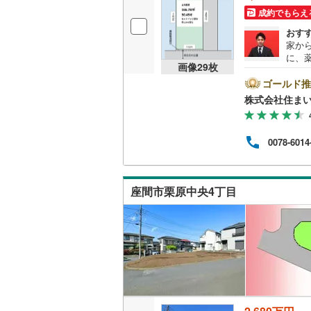
成約でもらえ
桜井線
(
49
おす
阪和線
(
52
家から
に、
画像
29
枚
おおさか
あり
ち並
ゴールド推
内子線
(
0
)
地面積
株式会社住まい
地な
鳴門線
(
2
)
環境の
は特
0078-6014
見学
土讃線
(
61
談も
■住
鹿児島本
に合
座間市栗原中央4丁目
すの
三角線
(
11
長崎本線
(
佐世保線
(
豊肥本線
(
日南線
(
19