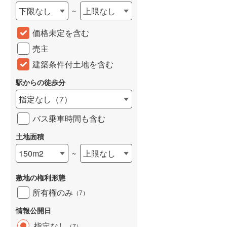
下限なし
上限なし
~
城端線
(
0
)
価格未定を含む
関西本線（JR西日本）
(
184
)
売主
大阪環状線
(
5
)
建築条件付土地を含む
山陽本線（JR西日本）
(
329
)
駅からの徒歩分
姫新線
(
108
)
指定なし
（
7
）
吉備線
(
17
)
バス乗車時間も含む
芸備線
(
36
)
土地面積
可部線
(
41
)
150m2
上限なし
~
宇部線
(
2
)
敷地の権利形態
山陰本線
(
155
)
所有権のみ
（
7
）
境線
(
10
)
情報公開日
奈良線
(
63
)
指定なし
（
7
）