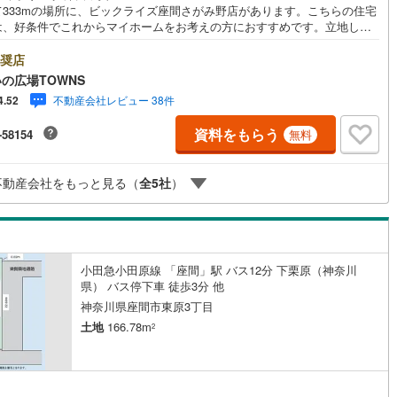
て333mの場所に、ビックライズ座間さがみ野店があります。こちらの住宅
5
)
七尾線
(
2
)
は、好条件でこれからマイホームをお考えの方におすすめです。立地して
第一種高層住居専用地域では、中規模な公共住宅、病院、大学と中規模店
高山本線（JR西日本）
(
1
)
建設することができます。土地購入をお考えの方におすすめなのがこちら
奨店
。駅から徒歩10分圏内に立地しています。土地面積は158.82平米（公
の広場TOWNS
イチオシ。【年中無休/9:00～21:00】人気物件は特にお問い合わせが集中
JR西日本）
(
45
)
湖西線
(
158
)
不動産会社レビュー 38件
4.52
ため、お早めにお電話下さい。「室内・現地を見学する」ボタンよりご予
くとご見学がスムーズです。■その他、各種ご相談も承っております。○住
福知山線
(
102
)
資料をもらう
-58154
無料
ーンのご相談○ライフプランのシミュレーション■住まいの広場TOWNSか
客様へ経験豊富なスタッフが親身になってお客様に合った物件をご紹介さ
43
)
播但線
(
106
)
頂きます！ /他社様掲載物件も併せてご紹介可能ですのでお気軽にお問い合
不動産会社をもっと見る（
全
5
社
）
下さい♪駐車場もございますので、お車でのお越しも大歓迎です！
)
津山線
(
14
)
)
伯備線
(
26
)
)
呉線
(
65
)
小田急小田原線 「座間」駅 バス12分 下栗原（神奈川
県） バス停下車 徒歩3分 他
)
山口線
(
3
)
神奈川県座間市東原3丁目
2
)
美祢線
(
0
)
土地
166.78m
2
因美線
(
13
)
草津線
(
52
)