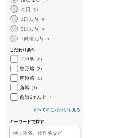
和歌山線
(
104
)
本日
（
0
）
3日以内
東西線
(
2
)
（
0
）
5日以内
（
0
）
予讃線
(
25
)
1週間以内
（
0
）
高徳線
(
18
)
こだわり条件
牟岐線
(
8
)
平坦地
（
6
）
山陽本線（JR九州）
(
5
)
整形地
（
2
）
篠栗線
(
42
)
南道路
（
2
）
角地
指宿枕崎線
(
171
)
（
1
）
前道6m以上
（
1
）
筑肥線
(
28
)
すべてのこだわりを見る
久大本線
(
55
)
キーワードで探す
日田彦山線
(
15
)
筑豊本線
(
41
)