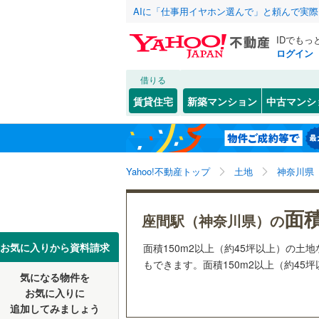
AIに「仕事用イヤホン選んで」と頼んで実
IDでもっ
ログイン
借りる
北海道
JR
北海道
函館本線
(
こだわり条件
配置、向き、
賃貸住宅
新築マンション
中古マンシ
石勝線
(
0
)
前道6m
東北
青森
根室本線
(
(
0
)
(
0
)
(
1
平坦地
（
関東
東京
石北本線
(
Yahoo!不動産トップ
土地
神奈川県
販売、価格、
常磐線
(
48
信越・北陸
新潟
面積
更地渡し
座間駅（神奈川県）の
祖師ケ谷大蔵
(
15
)
(
5
高崎線
(
21
(
12
)
東海
愛知
お気に入りから資料請求
面積150m2以上（約45坪以上）の
立地
両毛線
(
24
もできます。面積150m2以上（約45
烏山線
(
75
気になる物件を
最寄りの
近畿
大阪
お気に入りに
石巻線
(
41
追加してみましょう
オンライン対
(
27
)
(
25
)
(
3