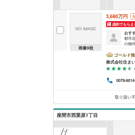
3,680万円
名古屋市
成約でもらえ
名古屋市
おす
都市
京都市営
の物
画像
9
枚
がら
OsakaMe
発分
ゴールド推
いた
OsakaMe
株式会社住まい
いる
こち
OsakaMe
るこ
0078-6014
め込
福岡市地
があ
なプ
取り扱い
この
私鉄・その他
札幌市電
(
承っ
道南いさ
座間市西栗原1丁目
阿武隈急
秋田内陸