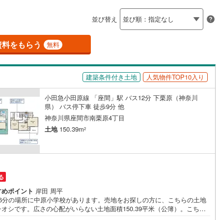
島根
岡山
広島
山口
釜石線
(
0
)
ン内見(相談)可
（
4
）
IT重説可
（
1
）
並び替え
花輪線
(
1
)
香川
愛媛
高知
保存した条件を見る
4
)
(
17
)
(
8
)
(
1
)
(
0
)
(
0
)
(
0
)
磐越東線
(
37
)
資料をもらう
ン対応とは？
無料
佐賀
長崎
熊本
大分
陸羽東線
(
22
)
建築条件付き土地
人気物件TOP10入り
51
)
米坂線
(
0
)
小田急小田原線 「座間」駅 バス12分 下栗原（神奈川
五能線
(
0
)
この条件で検索する
この条件で検索する
この条件で検索する
この条件で検索する
この条件で検索する
この条件で検索する
市区町村以下を選択
市区町村を選択す
駅を選択する
県） バス停下車 徒歩9分 他
5
)
白新線
(
4
)
神奈川県座間市南栗原4丁目
土地
150.39m
2
越後線
(
12
)
ライン（宇都宮～逗子）
湘南新宿ライン（前橋～小田原）
(
401
)
る
9
)
内房線
(
441
)
すめポイント
岸田 周平
0
)
鹿島線
(
4
)
16分の場所に中原小学校があります。売地をお探しの方に、こちらの土地
オシです。広さの心配がいらない土地面積150.39平米（公簿）。こちら
方道路なので、建物の間取りにこだわりたい方におすすめ。第一種低層住
8
)
東海道本線
(
219
)