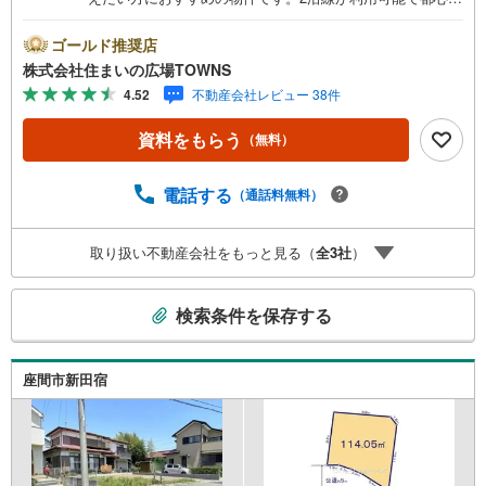
のアクセスもスムーズな好立地にありながら、50坪を超え
る広々とした敷地が魅力です。整然とした街並みが美しい
ゴールド推奨店
開発分譲地内に位置しており、小さなお子様がいるご家庭
株式会社住まいの広場TOWNS
でも安心してお過ごしいただけます。日々の生活を支える
4.52
不動産会社レビュー 38件
スーパーや小学校が徒歩10分圏内に揃っているため、家事
や育児の負担を軽減できるのも嬉しいポイントです。さら
資料をもらう
（無料）
に、こちらは建築条件なしの更地渡しとなっております。
特定の施工会社に縛られることなく、お好みのハウスメー
カーや工務店を選び、ご家族のこだわりを詰め込んだ理想
電話する
（通話料無料）
の住まいをゼロから形にすることができます。50坪以上の
ゆとりがあれば、開放感あふれるリビングや憧れの庭、並
取り扱い不動産会社をもっと見る（
全
3
社
）
列駐車スペースなど、多彩なプランの検討が可能です。周
辺環境の良さと自由度の高い設計環境が揃ったこの場所
こ
で、新しい生活をスタートさせてみませんか。現地でのご
検索条件を保存する
案内も随時承っておりますので、ぜひお気軽にお問い合わ
の
せください。
検
索
座間市新田宿
条
件
で
通