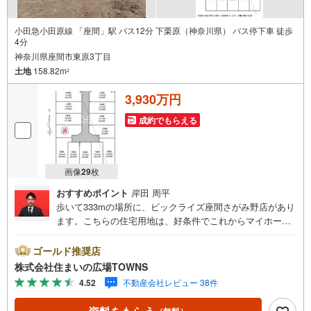
小田急小田原線 「座間」駅 バス12分 下栗原（神奈川県） バス停下車 徒歩
4分
神奈川県座間市東原3丁目
土地
158.82m
2
3,930万円
成約でもらえる
画像
29
枚
おすすめポイント
岸田 周平
歩いて333mの場所に、ビックライズ座間さがみ野店があり
ます。こちらの住宅用地は、好条件でこれからマイホーム
をお考えの方におすすめです。立地している第一種高層住
居専用地域では、中規模な公共住宅、病院、大学と中規模
ゴールド推奨店
店舗を建設することができます。土地購入をお考えの方に
株式会社住まいの広場TOWNS
おすすめなのがこちらの売地。駅から徒歩10分圏内に立地
4.52
不動産会社レビュー 38件
しています。土地面積は158.82平米（公簿）でイチオシ。
【年中無休/9:00～21:00】人気物件は特にお問い合わせが