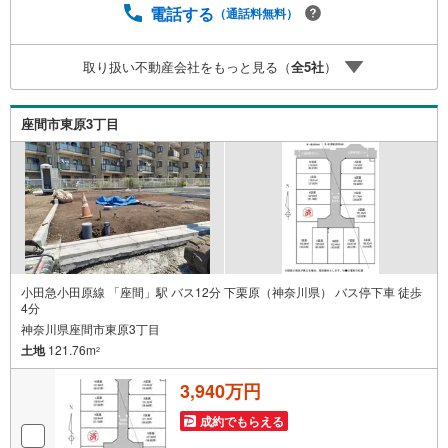
フプランのシミュレーション■住まいの広場TOWNSからお
電話する
（通話料無料）
客様へ経験豊富なスタッフが親身になってお客様に合った
物件をご紹介させて頂きます！ /他社様掲載物件も併せてご
取り扱い不動産会社をもっと見る（
全
5
社
）
紹介可能ですのでお気軽にお問い合わせ下さい♪駐車場も
ございますので、お車でのお越しも大歓迎です！
座間市東原3丁目
小田急小田原線 「座間」駅 バス12分 下栗原（神奈川県） バス停下車 徒歩
4分
神奈川県座間市東原3丁目
土地
121.76m
2
3,940万円
成約でもらえる