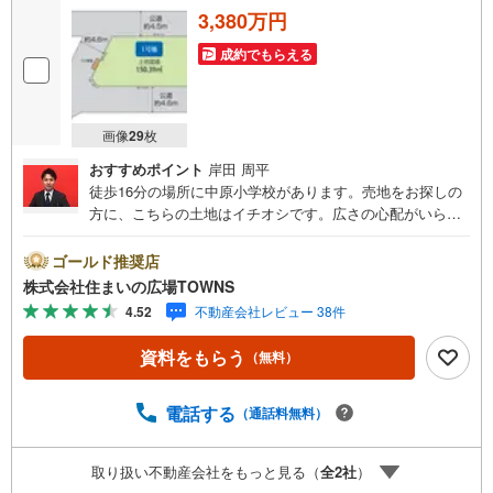
3,380万円
成約でもらえる
画像
29
枚
おすすめポイント
岸田 周平
徒歩16分の場所に中原小学校があります。売地をお探しの
方に、こちらの土地はイチオシです。広さの心配がいらな
い土地面積150.39平米（公簿）。こちらは三方道路なの
で、建物の間取りにこだわりたい方におすすめ。第一種低
ゴールド推奨店
層住居専用地域は、開放的で明るい街並みが生まれ、良好
株式会社住まいの広場TOWNS
な住環境からニーズの高い場所です。南側道路に面してい
4.52
不動産会社レビュー 38件
るため、日当たりを確保する事が出来ます。駅から徒歩6分
圏内に立地しています。【年中無休/9:00～21:00】人気物
資料をもらう
（無料）
件は特にお問い合わせが集中するため、お早めにお電話下
さい。「室内・現地を見学する」ボタンよりご予約頂くと
ご見学がスムーズです。■その他、各種ご相談も承っており
電話する
（通話料無料）
ます。○住宅ローンのご相談○ライフプランのシミュレーシ
ョン■住まいの広場TOWNSからお客様へ経験豊富なスタッ
取り扱い不動産会社をもっと見る（
全
2
社
）
フが親身になってお客様に合った物件をご紹介させて頂き