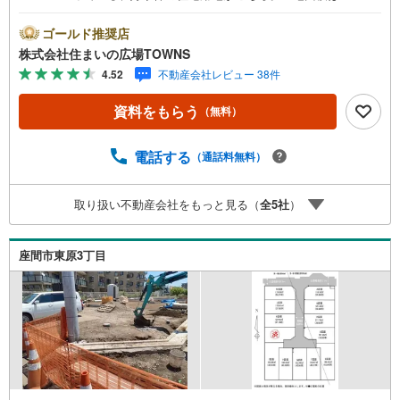
平米（公簿）でございます。立地している第一種中高層住
居専用地域とは、中高層住宅の良好な住環境を守るための
ゴールド推奨店
地域です。こちらの売地は、土地の購入を検討されている
株式会社住まいの広場TOWNS
方にイチオシとなっております。駅から徒歩10分圏内に立
4.52
不動産会社レビュー 38件
地しています。【年中無休/9:00～21:00】人気物件は特に
お問い合わせが集中するため、お早めにお電話下さい。
資料をもらう
（無料）
「室内・現地を見学する」ボタンよりご予約頂くとご見学
がスムーズです。■その他、各種ご相談も承っております。
○住宅ローンのご相談○ライフプランのシミュレーション■
電話する
（通話料無料）
住まいの広場TOWNSからお客様へ経験豊富なスタッフが親
身になってお客様に合った物件をご紹介させて頂きます！ /
取り扱い不動産会社をもっと見る（
全
5
社
）
他社様掲載物件も併せてご紹介可能ですのでお気軽にお問
い合わせ下さい♪駐車場もございますので、お車でのお越
しも大歓迎です！
座間市東原3丁目