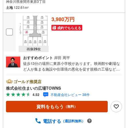
神奈川県座間市東原3丁目
土地
122.61m
2
3,980万円
成約でもらえる
画像
29
枚
おすすめポイント
岸田 周平
徒歩13分の場所に東原小学校があります。映画館や劇場な
ど人が集まる施設や住環境の悪化を促す規模の工場などの
建築が禁止されているのが、第一種住居地域です。イチオ
シの土地面積122.61平米（公簿）の土地です。駅から徒歩1
ゴールド推奨店
0分圏内に立地しています。こちらは住宅用地です。土地購
株式会社住まいの広場TOWNS
入を考えている方、一度チェックして頂きたいのがこちら
4.52
不動産会社レビュー 38件
の売地です。【年中無休/9:00～21:00】人気物件は特にお
問い合わせが集中するため、お早めにお電話下さい。「室
資料をもらう
（無料）
内・現地を見学する」ボタンよりご予約頂くとご見学がス
ムーズです。■その他、各種ご相談も承っております。○住
宅ローンのご相談○ライフプランのシミュレーション■住ま
電話する
（通話料無料）
いの広場TOWNSからお客様へ経験豊富なスタッフが親身に