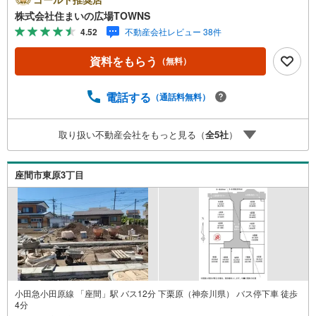
す。ぜひご覧ください。周辺環境も良好なエリアにある売
株式会社住まいの広場TOWNS
地です。土地面積は122.65平米（公簿）で一押しです。
4.52
不動産会社レビュー 38件
【年中無休/9:00～21:00】人気物件は特にお問い合わせが
集中するため、お早めにお電話下さい。「室内・現地を見
資料をもらう
（無料）
学する」ボタンよりご予約頂くとご見学がスムーズです。■
その他、各種ご相談も承っております。○住宅ローンのご相
談○ライフプランのシミュレーション■住まいの広場TOWN
電話する
（通話料無料）
Sからお客様へ経験豊富なスタッフが親身になってお客様
に合った物件をご紹介させて頂きます！ /他社様掲載物件も
取り扱い不動産会社をもっと見る（
全
5
社
）
併せてご紹介可能ですのでお気軽にお問い合わせ下さい♪
駐車場もございますので、お車でのお越しも大歓迎です！
座間市東原3丁目
小田急小田原線 「座間」駅 バス12分 下栗原（神奈川県） バス停下車 徒歩
4分