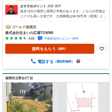
おすすめポイント
岸田 周平
徒歩12分の場所に座間小学校があります。こちらの売地は
ニーズも高い土地です。土地面積は94.52平米（実測）とな
っています。開放的で明るく快適に過ごすことができる第
一種低層住居専用地域は、ニーズも高くおすすめです。周
ゴールド推奨店
辺環境が好条件でニーズの高い住宅用地です。駅までは徒
株式会社住まいの広場TOWNS
歩14分でアクセス可能です。【年中無休/9:00～21:00】人
4.52
不動産会社レビュー 38件
気物件は特にお問い合わせが集中するため、お早めにお電
話下さい。「室内・現地を見学する」ボタンよりご予約頂
資料をもらう
（無料）
くとご見学がスムーズです。■その他、各種ご相談も承って
おります。○住宅ローンのご相談○ライフプランのシミュレ
ーション■住まいの広場TOWNSからお客様へ経験豊富なス
電話する
（通話料無料）
タッフが親身になってお客様に合った物件をご紹介させて
頂きます！ /他社様掲載物件も併せてご紹介可能ですのでお
気軽にお問い合わせ下さい♪駐車場もございますので、お
座間市立野台3丁目
車でのお越しも大歓迎です！