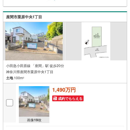
座間市栗原中央1丁目
小田急小田原線 「座間」駅 徒歩20分
神奈川県座間市栗原中央1丁目
土地
100m
2
1,490万円
成約でもらえる
画像
19
枚