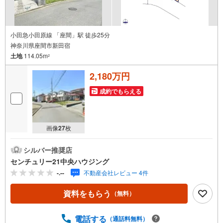
知
を
受
け
小田急小田原線 「座間」駅 徒歩25分
神奈川県座間市新田宿
取
土地
114.05m
る
2
・
2,180万円
条
件
成約でもらえる
を
マ
イ
画像
27
枚
ペ
ー
シルバー推奨店
ジ
センチュリー21中央ハウジング
に
-.--
不動産会社レビュー 4件
保
存
資料をもらう
（無料）
す
る
電話する
（通話料無料）