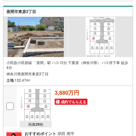
ます！ /他社様掲載物件も併せてご紹介可能ですのでお気軽
にお問い合わせ下さい♪駐車場もございますので、お車で
座間市東原3丁目
のお越しも大歓迎です！
小田急小田原線 「座間」駅 バス12分 下栗原（神奈川県） バス停下車 徒歩
4分
神奈川県座間市東原3丁目
土地
132.47m
2
3,880万円
成約でもらえる
画像
29
枚
おすすめポイント
岸田 周平