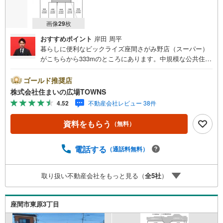
画像
29
枚
おすすめポイント
岸田 周平
暮らしに便利なビックライズ座間さがみ野店（スーパー）
がこちらから333mのところにあります。中規模な公共住
宅、病院、大学と中規模店舗が建設可能なのが、第一種高
層住居専用地域です。駅から徒歩10分圏内に立地していま
ゴールド推奨店
す。土地購入をお考えの方におすすめなのがこちらの売
株式会社住まいの広場TOWNS
地。周囲の環境もきっと満足して頂ける住宅用地です。ぜ
4.52
不動産会社レビュー 38件
ひご覧ください。土地面積は121.76平米（公簿）ありま
す。【年中無休/9:00～21:00】人気物件は特にお問い合わ
資料をもらう
（無料）
せが集中するため、お早めにお電話下さい。「室内・現地
を見学する」ボタンよりご予約頂くとご見学がスムーズで
す。■その他、各種ご相談も承っております。○住宅ローン
電話する
（通話料無料）
のご相談○ライフプランのシミュレーション■住まいの広場
TOWNSからお客様へ経験豊富なスタッフが親身になってお
取り扱い不動産会社をもっと見る（
全
5
社
）
客様に合った物件をご紹介させて頂きます！ /他社様掲載物
件も併せてご紹介可能ですのでお気軽にお問い合わせ下さ
い♪駐車場もございますので、お車でのお越しも大歓迎で
座間市東原3丁目
す！