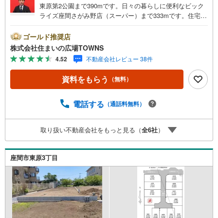
東原第2公園まで390mです。日々の暮らしに便利なビック
ライズ座間さがみ野店（スーパー）まで333mです。住宅用
地です。駅から徒歩10分圏内に立地しています。土地面積
は132.47平米（公簿）あります。売地をお探しの方にぴっ
ゴールド推奨店
たりの土地がこちらです。中規模な公共住宅、病院、大学
株式会社住まいの広場TOWNS
と中規模店舗が建設可能なのが、第一種高層住居専用地域
4.52
不動産会社レビュー 38件
です。【年中無休/9:00～21:00】人気物件は特にお問い合
わせが集中するため、お早めにお電話下さい。「室内・現
資料をもらう
（無料）
地を見学する」ボタンよりご予約頂くとご見学がスムーズ
です。■その他、各種ご相談も承っております。○住宅ロー
ンのご相談○ライフプランのシミュレーション■住まいの広
電話する
（通話料無料）
場TOWNSからお客様へ経験豊富なスタッフが親身になって
お客様に合った物件をご紹介させて頂きます！ /他社様掲載
取り扱い不動産会社をもっと見る（
全
6
社
）
物件も併せてご紹介可能ですのでお気軽にお問い合わせ下
さい♪駐車場もございますので、お車でのお越しも大歓迎
です！
座間市東原3丁目