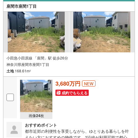
い♪駐車場もございますので、お車でのお越しも大歓迎で
座間市座間1丁目
す！
小田急小田原線 「座間」駅 徒歩26分
神奈川県座間市座間1丁目
土地
168.61m
2
3,680万円
NEW
成約でもらえる
画像
24
枚
おすすめポイント
都市近郊の利便性を享受しながら、ゆとりある暮らしを叶
えたい方におすすめの物件です。2沿線が利用可能で都心へ