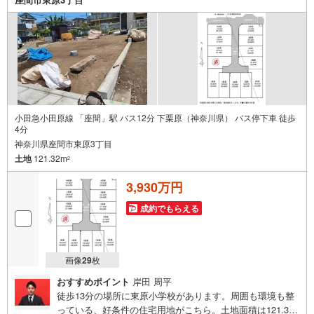
小田急小田原線 「座間」駅 バス12分 下栗原（神奈川県） バス停下車 徒歩
4分
神奈川県座間市東原3丁目
土地
121.32m
2
3,930万円
成約でもらえる
画像
29
枚
おすすめポイント
岸田 周平
徒歩13分の場所に東原小学校があります。周囲も環境も整
っている、好条件の住宅用地がこちら。土地面積は121.32