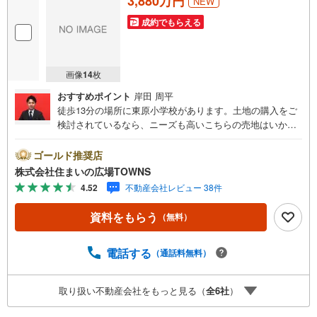
3,880万円
NEW
成約でもらえる
画像
14
枚
おすすめポイント
岸田 周平
徒歩13分の場所に東原小学校があります。土地の購入をご
検討されているなら、ニーズも高いこちらの売地はいかが
でしょうか。立地している第一種住居地域は、住宅や商業
施設、工場などが混在している市街地のうち住宅の割合が
ゴールド推奨店
高い地域です。こちらの住宅用地は周囲も環境も整ってお
株式会社住まいの広場TOWNS
り、住まいの環境として一押しです。駅から徒歩10分圏内
4.52
不動産会社レビュー 38件
に立地しています。土地面積は158.84平米（公簿）ありま
す。【年中無休/9:00～21:00】人気物件は特にお問い合わ
資料をもらう
（無料）
せが集中するため、お早めにお電話下さい。「室内・現地
を見学する」ボタンよりご予約頂くとご見学がスムーズで
す。■その他、各種ご相談も承っております。○住宅ローン
電話する
（通話料無料）
のご相談○ライフプランのシミュレーション■住まいの広場
TOWNSからお客様へ経験豊富なスタッフが親身になってお
取り扱い不動産会社をもっと見る（
全
6
社
）
客様に合った物件をご紹介させて頂きます！ /他社様掲載物
件も併せてご紹介可能ですのでお気軽にお問い合わせ下さ