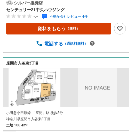
シルバー推奨店
センチュリー21中央ハウジング
-.--
不動産会社レビュー 4件
資料をもらう
（無料）
電話する
（通話料無料）
座間市入谷東3丁目
小田急小田原線 「座間」駅 徒歩3分
神奈川県座間市入谷東3丁目
土地
106.4m
2