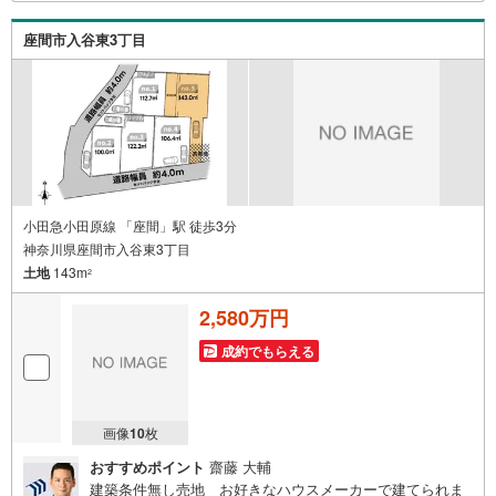
めてみようと思われたらまずは、お気軽に東宝ハウス町田
に相談してみませんか？スタッフ一同お客様のお問合せを
座間市入谷東3丁目
お待ちしております。
小田急小田原線 「座間」駅 徒歩3分
神奈川県座間市入谷東3丁目
土地
143m
2
2,580万円
成約でもらえる
画像
10
枚
おすすめポイント
齋藤 大輔
建築条件無し売地 お好きなハウスメーカーで建てられま