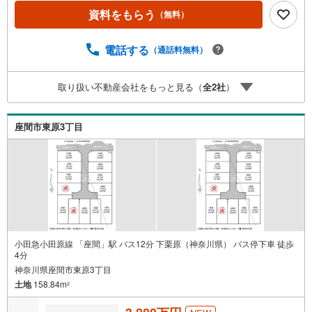
談もお気軽にご連絡ください物件詳細のことはもちろん、
資料をもらう
（無料）
売却相談、ローン診断等何でもご相談くださいお客様のお
力になります【営業時間 9:00～20:00】上記時間はお電話
が繋がりやすくなっております人気物件には特に問い合わ
電話する
（通話料無料）
せが集中するため、お早めにご連絡ください。「室内・現
地を見学する」ボタンよりご予約いただくとご見学がスム
取り扱い不動産会社をもっと見る（
全
2
社
）
ーズです
座間市東原3丁目
小田急小田原線 「座間」駅 バス12分 下栗原（神奈川県） バス停下車 徒歩
4分
神奈川県座間市東原3丁目
土地
158.84m
2