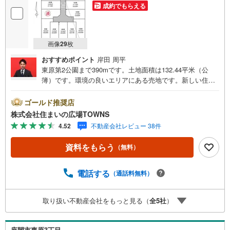
成約でもらえる
画像
29
枚
おすすめポイント
岸田 周平
東原第2公園まで390mです。土地面積は132.44平米（公
簿）です。環境の良いエリアにある売地です。新しい住ま
いをお考えの方に、好条件の住宅用地はこちらです。映画
館などの人が集まる施設や大規模の工場などの建築が禁止
ゴールド推奨店
されている第一種住居地域。駅から徒歩10分圏内に立地し
株式会社住まいの広場TOWNS
ています。【年中無休/9:00～21:00】人気物件は特にお問
4.52
不動産会社レビュー 38件
い合わせが集中するため、お早めにお電話下さい。「室
内・現地を見学する」ボタンよりご予約頂くとご見学がス
資料をもらう
（無料）
ムーズです。■その他、各種ご相談も承っております。○住
宅ローンのご相談○ライフプランのシミュレーション■住ま
いの広場TOWNSからお客様へ経験豊富なスタッフが親身に
電話する
（通話料無料）
なってお客様に合った物件をご紹介させて頂きます！ /他社
様掲載物件も併せてご紹介可能ですのでお気軽にお問い合
取り扱い不動産会社をもっと見る（
全
5
社
）
わせ下さい♪駐車場もございますので、お車でのお越しも
大歓迎です！
座間市東原3丁目