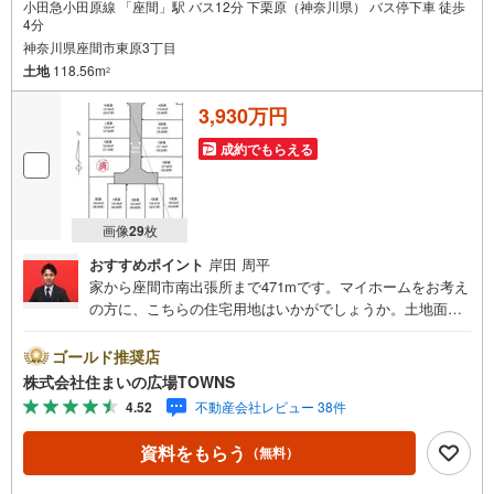
小田急小田原線 「座間」駅 バス12分 下栗原（神奈川県） バス停下車 徒歩
4分
神奈川県座間市東原3丁目
土地
118.56m
2
3,930万円
成約でもらえる
画像
29
枚
おすすめポイント
岸田 周平
家から座間市南出張所まで471mです。マイホームをお考え
の方に、こちらの住宅用地はいかがでしょうか。土地面積
は118.56平米（公簿）で一押しです。駅から徒歩10分圏内
に立地しています。土地購入をお考えの方におすすめなの
ゴールド推奨店
がこちらの売地。第一種中高層住居専用地域は、住むこと
株式会社住まいの広場TOWNS
を目的とした地域なので、住みやすい環境です。【年中無
4.52
不動産会社レビュー 38件
休/9:00～21:00】人気物件は特にお問い合わせが集中する
ため、お早めにお電話下さい。「室内・現地を見学する」
資料をもらう
（無料）
ボタンよりご予約頂くとご見学がスムーズです。■その他、
各種ご相談も承っております。○住宅ローンのご相談○ライ