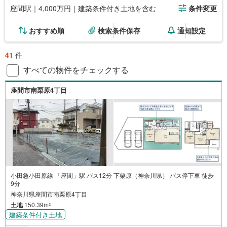
座間駅｜4,000万円｜建築条件付き土地を含む
条件変更
おすすめ順
検索条件保存
通知設定
41
件
すべての物件をチェックする
座間市南栗原4丁目
小田急小田原線 「座間」駅 バス12分 下栗原（神奈川県） バス停下車 徒歩
9分
神奈川県座間市南栗原4丁目
土地
150.39m
2
建築条件付き土地