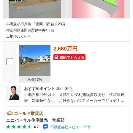
小田急小田原線 「座間」駅 徒歩23分
神奈川県座間市栗原中央4丁目
土地
165.07m
2
2,680万円
成約でもらえる
画像
17
枚
おすすめポイント
葛生 雅之
土地面積49坪以上 近隣生活便利施設多数あり 住環境良
好 建築条件なし お好きなハウスメーカーでどうぞ！
【古淵駅徒歩2分！店舗前駐車場完備！】弊社は1993年に
相模原にて開業し、地元の相模原・町田を中心に数多くの
ゴールド推奨店
お客様の住まい探しを支えてまいりました。「安心に・丁
ユニバーサル住宅販売 営業部
寧に・分かりやすく」を心がけながら皆様のお役に立ちた
4.7
不動産会社レビュー 20件
いと思います。【何でもご相談ください！】不動産のご相