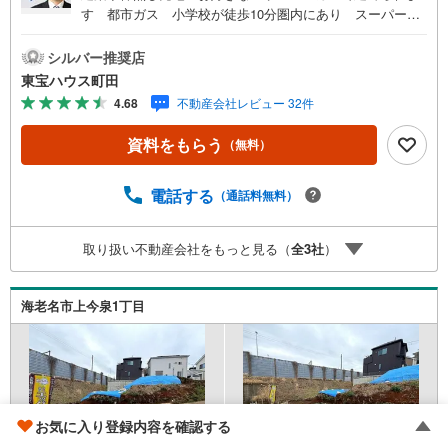
す 都市ガス 小学校が徒歩10分圏内にあり スーパー・
コンビニが徒歩10分圏内にあり東宝ハウス町田はまず、お
客様一人一人を知り、理解することから始めます。お客様
シルバー推奨店
のお話をきちんとお聞きし、しっかり話し合う「心」のコ
東宝ハウス町田
ミュニケーションが大切になります。だからこそ、それぞ
4.68
不動産会社レビュー 32件
れのお客様にベストな「住まい」をご提案をすることがで
きるのです。インターネット予約で当日見学が可能！（1）
資料をもらう
（無料）
［室内・現地を見学する］をクリック（2）本日～4日以内
をご希望の方は「ご要望・ご質問欄」に希望日時をご記入
ください！【主要不動産流通各社の2025年度中間期の売買
電話する
（通話料無料）
仲介実績において、全国第9位の売買仲介実績です】※住宅
新報よりたくさんのお客様からのお言葉に感謝してこれか
取り扱い不動産会社をもっと見る（
全
3
社
）
らも楽しく素敵なお家探しをお約束します。お家探しを始
めてみようと思われたらまずは、お気軽に東宝ハウス町田
に相談してみませんか？スタッフ一同お客様のお問合せを
海老名市上今泉1丁目
お待ちしております。
お気に入り登録内容を確認する