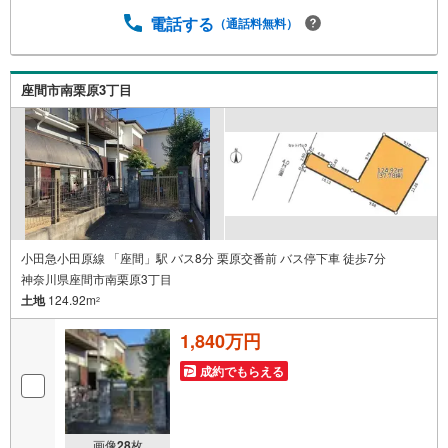
その他、各種ご相談も承っております。○住宅ローンのご相
談○ライフプランのシミュレーション■住まいの広場TOWN
電話する
（通話料無料）
Sからお客様へ経験豊富なスタッフが親身になってお客様
に合った物件をご紹介させて頂きます！ /他社様掲載物件も
併せてご紹介可能ですのでお気軽にお問い合わせ下さい♪
座間市南栗原3丁目
駐車場もございますので、お車でのお越しも大歓迎です！
小田急小田原線 「座間」駅 バス8分 栗原交番前 バス停下車 徒歩7分
神奈川県座間市南栗原3丁目
土地
124.92m
2
1,840万円
成約でもらえる
画像
28
枚