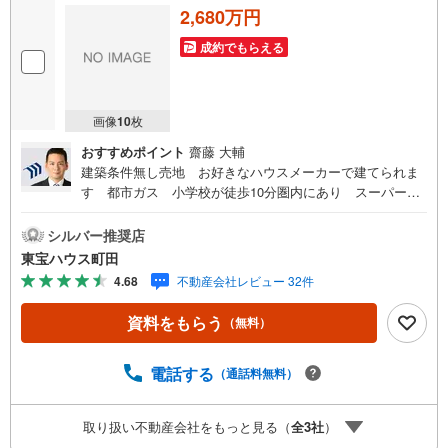
2,680万円
成約でもらえる
画像
10
枚
おすすめポイント
齋藤 大輔
建築条件無し売地 お好きなハウスメーカーで建てられま
す 都市ガス 小学校が徒歩10分圏内にあり スーパー・
コンビニが徒歩10分圏内にあり東宝ハウス町田はまず、お
客様一人一人を知り、理解することから始めます。お客様
シルバー推奨店
のお話をきちんとお聞きし、しっかり話し合う「心」のコ
東宝ハウス町田
ミュニケーションが大切になります。だからこそ、それぞ
4.68
不動産会社レビュー 32件
れのお客様にベストな「住まい」をご提案をすることがで
きるのです。インターネット予約で当日見学が可能！（1）
資料をもらう
（無料）
［室内・現地を見学する］をクリック（2）本日～4日以内
をご希望の方は「ご要望・ご質問欄」に希望日時をご記入
ください！【主要不動産流通各社の2025年度中間期の売買
電話する
（通話料無料）
仲介実績において、全国第9位の売買仲介実績です】※住宅
新報よりたくさんのお客様からのお言葉に感謝してこれか
取り扱い不動産会社をもっと見る（
全
3
社
）
らも楽しく素敵なお家探しをお約束します。お家探しを始