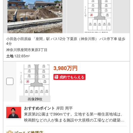
小田急小田原線 「座間」駅 バス12分 下栗原（神奈川県） バス停下車 徒歩
4分
神奈川県座間市東原3丁目
土地
122.65m
2
3,980万円
成約でもらえる
画像
29
枚
おすすめポイント
岸田 周平
東原第2公園まで390mです。立地する第一種住居地域は、
映画館などの人が集まる施設や大規模の工場などの建築が
禁止されている地域です。駅から徒歩10分圏内に立地して
います。周囲の環境もきっと満足して頂ける住宅用地で
ゴールド推奨店