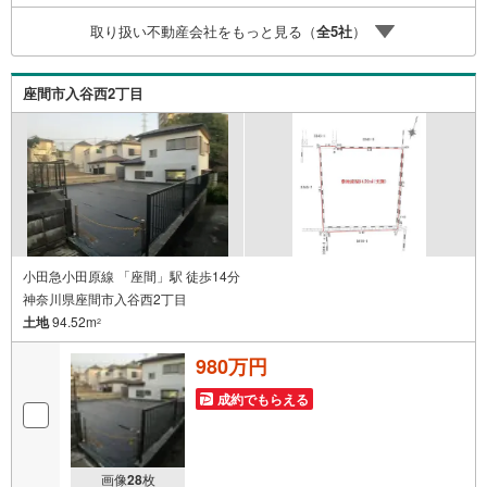
なってお客様に合った物件をご紹介させて頂きます！ /他社
取り扱い不動産会社をもっと見る（
全
5
社
）
様掲載物件も併せてご紹介可能ですのでお気軽にお問い合
わせ下さい♪駐車場もございますので、お車でのお越しも
大歓迎です！
座間市入谷西2丁目
小田急小田原線 「座間」駅 徒歩14分
神奈川県座間市入谷西2丁目
土地
94.52m
2
980万円
成約でもらえる
画像
28
枚