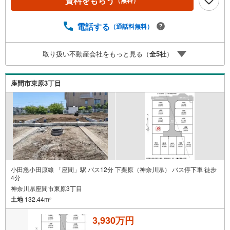
資料をもらう
（無料）
集中するため、お早めにお電話下さい。「室内・現地を見
学する」ボタンよりご予約頂くとご見学がスムーズです。■
その他、各種ご相談も承っております。○住宅ローンのご相
電話する
（通話料無料）
談○ライフプランのシミュレーション■住まいの広場TOWN
Sからお客様へ経験豊富なスタッフが親身になってお客様
取り扱い不動産会社をもっと見る（
全
5
社
）
に合った物件をご紹介させて頂きます！ /他社様掲載物件も
併せてご紹介可能ですのでお気軽にお問い合わせ下さい♪
駐車場もございますので、お車でのお越しも大歓迎です！
座間市東原3丁目
小田急小田原線 「座間」駅 バス12分 下栗原（神奈川県） バス停下車 徒歩
4分
神奈川県座間市東原3丁目
土地
132.44m
2
3,930万円