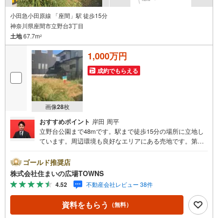
小田急小田原線 「座間」駅 徒歩15分
神奈川県座間市立野台3丁目
土地
67.7m
2
1,000万円
成約でもらえる
画像
28
枚
おすすめポイント
岸田 周平
立野台公園まで48mです。駅まで徒歩15分の場所に立地し
ています。周辺環境も良好なエリアにある売地です。第一
種低層住居専用地域は、将来的にも工場や大規模な商業施
設が建つことがなく、住環境の変化も心配ありません。こ
ゴールド推奨店
ちらの住宅用地は周辺環境も整っており、快適な生活を期
株式会社住まいの広場TOWNS
待できます。こちらの土地の面積は67.7平米（実測）。
4.52
不動産会社レビュー 38件
【年中無休/9:00～21:00】人気物件は特にお問い合わせが
集中するため、お早めにお電話下さい。「室内・現地を見
資料をもらう
（無料）
学する」ボタンよりご予約頂くとご見学がスムーズです。■