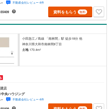
不動産会社レビュー 4件
-.--
5
)
七尾線
(
2
)
資料をもらう
-55409
無料
高山本線（JR西日本）
(
1
)
JR西日本）
(
80
)
湖西線
(
158
)
福知山線
(
110
)
小田急江ノ島線 「南林間」駅 徒歩18分 他
43
)
播但線
(
104
)
神奈川県大和市南林間8丁目
土地
170.4m
2
)
津山線
(
15
)
)
伯備線
(
27
)
)
呉線
(
67
)
る
)
山口線
(
3
)
2
)
美祢線
(
0
)
奨店
1中央ハウジング
因美線
(
13
)
不動産会社レビュー 4件
-.--
草津線
(
52
)
資料をもらう
-55409
無料