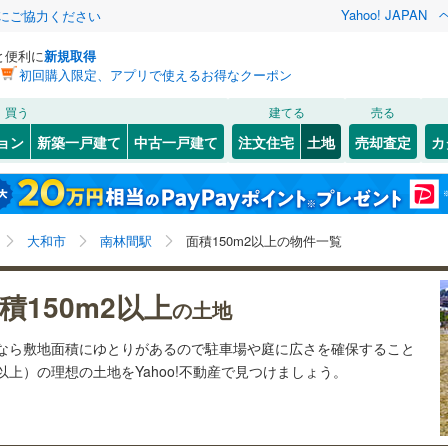
Yahoo! JAPAN
金にご協力ください
と便利に
新規取得
初回購入限定、アプリで使えるお得なクーポン
検索条件を保存しました
買う
建てる
売る
25
)
札沼線
(
6
)
建ち方、日当たり
ョン
新築一戸建て
中古一戸建て
注文住宅
土地
売却査定
カ
この検索条件の新着物件通知は、
マイページ
から設定できます。
室蘭本線
(
6
)
以上
（
0
）
角地
（
1
）
岩手
宮城
秋田
山形
18
)
富良野線
(
0
)
桜ケ丘
0
)
(
4
)
(
1
)
(
6
)
(
30
)
(
36
)
3
）
整形地
（
0
）
(
28
)
南林間駅、価格未定を含む、建築条件付き土地を含む、
神奈川
埼玉
千葉
茨城
1
)
釧網本線
(
0
)
大和市
南林間駅
面積150m2以上の物件一覧
土地150
m
以上
2
契約、入居関連など
8
)
水郡線
(
130
)
長野
富山
石川
福井
積150m2以上
（
0
）
第一種低層住居専用地域
（
2
）
の土地
片瀬江ノ島
4
)
(
10
)
4
)
上越線
(
43
)
(
3
)
閉じる
閉じる
お気に入りリストを見る
お気に入りリストを見る
閉じる
閉じる
岐阜
静岡
三重
土地なら敷地面積にゆとりがあるので駐車場や庭に広さを確保すること
検索条件を保存する
2
)
水戸線
(
44
)
坪以上）の理想の土地をYahoo!不動産で見つけましょう。
)
仙山線
(
143
)
マイページ
駅が始発駅
（
1
）
海まで2km以内
（
0
）
兵庫
京都
滋賀
奈良
)
気仙沼線
(
3
)
応