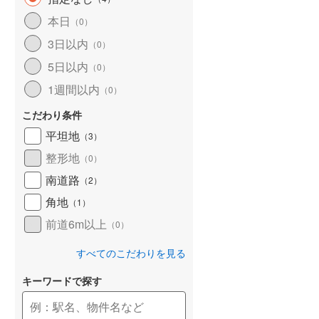
和歌山線
(
135
)
本日
（
0
）
3日以内
東西線
(
2
)
（
0
）
5日以内
（
0
）
予讃線
(
25
)
1週間以内
（
0
）
高徳線
(
18
)
こだわり条件
牟岐線
(
8
)
平坦地
（
3
）
山陽本線（JR九州）
(
5
)
整形地
（
0
）
篠栗線
(
41
)
南道路
（
2
）
角地
指宿枕崎線
(
176
)
（
1
）
前道6m以上
（
0
）
筑肥線
(
28
)
すべてのこだわりを見る
久大本線
(
54
)
キーワードで探す
日田彦山線
(
15
)
筑豊本線
(
41
)