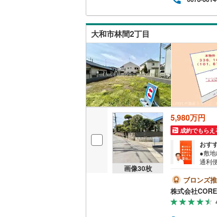
桜井線
(
49
阪和線
(
69
大和市林間2丁目
おおさか
内子線
(
0
)
鳴門線
(
2
)
土讃線
(
61
5,980万円
鹿児島本
成約でもらえ
三角線
(
11
おす
●敷地
長崎本線
(
通利便
画像
30
枚
始除
佐世保線
(
絡下
ブロンズ推
より
株式会社COR
豊肥本線
(
ズス
ゃ・
日南線
(
19
の方