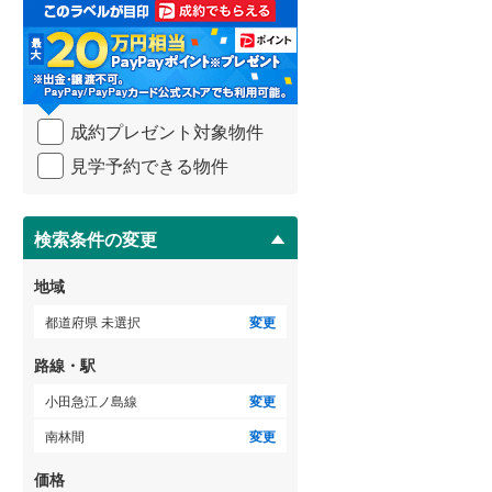
取
る
武蔵野線
(
226
)
・
条
横須賀線
(
133
)
件
を
青梅線
(
95
)
成約プレゼント対象物件
マ
イ
小海線
(
34
)
見学予約できる物件
ペ
ー
京浜東北線
(
208
)
ジ
に
検索条件の変更
総武線
(
137
)
保
存
御殿場線
(
75
)
地域
す
る
中央本線（JR東海）
(
245
)
都道府県 未選択
変更
太多線
(
69
)
路線・駅
名松線
(
3
)
小田急江ノ島線
変更
南林間
変更
東海道本線（JR西日本）
(
203
)
価格
小浜線
(
5
)