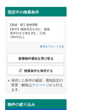
田沢湖線
(
5
)
指定中の検索条件
八戸線
(
0
)
磐越西線
(
33
)
詳しく見る
路線・駅
南林間駅
宮崎
鹿児島
沖縄
条件
価格未定を含む、建築
陸羽西線
(
1
)
条件付き土地を含む、土地
150
m
以上
2
左沢線
(
20
)
条件をリセットする
津軽線
(
2
)
する
る
条件をリセットする
条件をリセットする
条件をリセットする
条件をリセットする
条件をリセットする
条件をリセットする
こ
信越本線
(
29
)
新着物件通知を受け取る
の
検
弥彦線
(
0
)
索
検索条件を保存する
条
総武本線
(
453
)
件
保存した条件の確認・通知設定の
で
変更・解除は
マイページ
から行え
通
ます。
京葉線
(
29
)
知
を
久留里線
(
175
)
受
物件の絞り込み
け
山手線
(
19
)