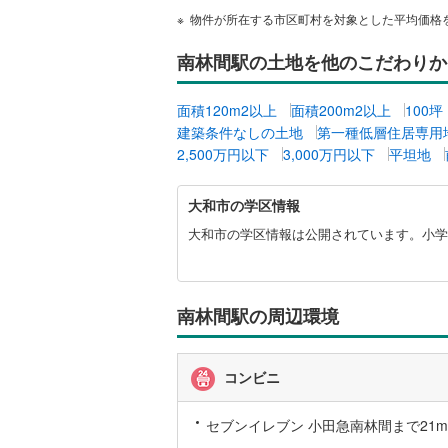
物件が所在する市区町村を対象とした平均価格
名古屋市
南林間駅の土地を他のこだわりか
名古屋市
面積120m2以上
面積200m2以上
100
京都市営
建築条件なしの土地
第一種低層住居専用
2,500万円以下
3,000万円以下
平坦地
OsakaMe
大
OsakaMe
大和市の学区情報
和
市
大和市の学区情報は公開されています。小学
OsakaMe
に
関
福岡市地
す
る
南林間駅の周辺環境
情
私鉄・その他
札幌市電
(
報
道南いさ
コンビニ
阿武隈急
セブンイレブン 小田急南林間まで21m 
秋田内陸