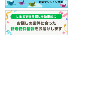
(
63
)
名古屋市営地下鉄鶴舞線
(
71
)
名古屋市営地下鉄名港線
(
17
)
OsakaMetro長堀鶴見緑地線
(
2
)
OsakaMetro谷町線
(
12
)
OsakaMetro千日前線
(
3
)
神戸市営地下鉄海岸線
(
1
)
福岡市地下鉄七隈線
(
75
)
函館市電宝来・谷地頭線
(
0
)
真岡鐵道
(
10
)
山形鉄道フラワー長井線
(
0
)
えちごトキめき鉄道妙高はねうまラ