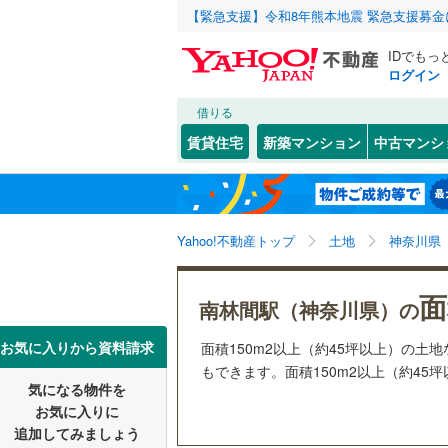
【緊急支援】令和8年熊本地震 緊急支援募
IDでもっ
ログイン
借りる
北海道
JR
北海道
函館本線
(
こだわり条件
配置、向き、
賃貸住宅
新築マンション
中古マンシ
石勝線
(
0
)
前道6m
東北
青森
根室本線
(
(
11
)
(
4
)
(
1
平坦地
（
関東
東京
石北本線
(
Yahoo!不動産トップ
土地
神奈川県
販売、価格、
常磐線
(
47
信越・北陸
新潟
面
更地渡し
南林間駅（神奈川県）の
(
4
)
(
23
)
(
1
高崎線
(
21
東海
愛知
お気に入りから資料請求
面積150m2以上（約45坪以上）の
立地
両毛線
(
24
もできます。面積150m2以上（約45
烏山線
(
76
気になる物件を
最寄りの
近畿
大阪
お気に入りに
石巻線
(
40
追加してみましょう
オンライン対