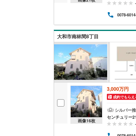
越美北線
(
0078-6014
氷見線
(
2
)
紀勢本線（
大和市南林間8丁目
桜島線
(
0
)
加古川線
(
赤穂線
(
37
宇野線
(
25
福塩線
(
62
3,000万円
成約でもらえ
岩徳線
(
21
小野田線
(
シルバー推
センチュリー2
画像
16
枚
舞鶴線
(
1
)
木次線
(
1
)
0078-6014