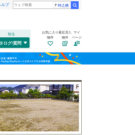
ヘルプ
時之栖
検索
お気に入り
最近見た
マイ
知る
物件
物件
ページ
千歳線
(
8
)
タログ/質問
日高本線
(
0
)
南道路
（
2
）
福島
宗谷本線
(
0
)
(
19
)
(
9
)
(
9
)
古家あり
（
1
）
栃木
群馬
山梨
東北本線
(
739
)
川越線
(
130
)
吾妻線
(
25
)
日光線
(
107
)
仙石線
(
142
)
小学校まで1km以内
（
2
）
和歌山
大船渡線
(
1
)