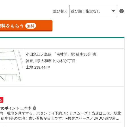
島根
岡山
広島
山口
釜石線
(
0
)
ン内見(相談)可
（
2
）
IT重説可
（
1
）
並び替え
花輪線
(
1
)
香川
愛媛
高知
保存した条件を見る
磐越東線
(
37
)
資料をもらう
ン対応とは？
無料
佐賀
長崎
熊本
大分
陸羽東線
(
21
)
51
)
米坂線
(
0
)
小田急江ノ島線 「南林間」駅 徒歩35分 他
五能線
(
0
)
この条件で検索する
この条件で検索する
この条件で検索する
この条件で検索する
この条件で検索する
この条件で検索する
市区町村以下を選択
市区町村を選択す
駅を選択する
神奈川県大和市中央林間9丁目
5
)
白新線
(
4
)
土地
239.44m
2
越後線
(
12
)
ライン（宇都宮～逗子）
湘南新宿ライン（前橋～小田原）
(
400
)
る
2
)
内房線
(
443
)
すめポイント
二本木 慶
室内・現地を見学する」ボタンより予約頂くとスムーズ！当店は二俣川駅北
0
)
鹿島線
(
3
)
ら徒歩1分の立地！青い看板が目印です。■接客スペースとDVDや遊び道具
ったキッズコーナーなど、お子様にも退屈せずにお過ごし頂けます。■ テ
8
)
東海道本線
(
218
)