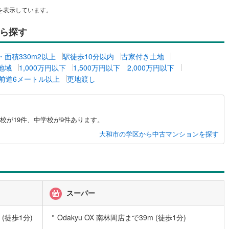
を表示しています。
営地下鉄東山線
(
110
)
名古屋市営地下鉄名城線
(
90
)
ら探す
営地下鉄桜通線
(
68
)
名古屋市営地下鉄上飯田線
(
9
)
坪・面積330m2以上
駅徒歩10分以内
古家付き土地
地下鉄烏丸線
(
59
)
京都市営地下鉄東西線
(
40
)
地域
1,000万円以下
1,500万円以下
2,000万円以下
前道6メートル以上
更地渡し
tro今里筋線
(
1
)
OsakaMetro御堂筋線
(
12
)
tro四つ橋線
(
1
)
OsakaMetro中央線
(
5
)
校が19件、中学校が9件あります。
tro堺筋線
(
3
)
神戸市営地下鉄西神・山手線
(
11
)
大和市の学区から中古マンションを探す
下鉄空港線
(
37
)
福岡市地下鉄箱崎線
(
5
)
2
)
函館市電
(
0
)
りび鉄道
(
0
)
わたらせ渓谷鐵道
(
19
)
スーパー
行
(
39
)
会津鉄道
(
4
)
(徒歩1分)
Odakyu OX 南林間店まで39m (徒歩1分)
縦貫鉄道
(
0
)
しなの鉄道北しなの線
(
3
)