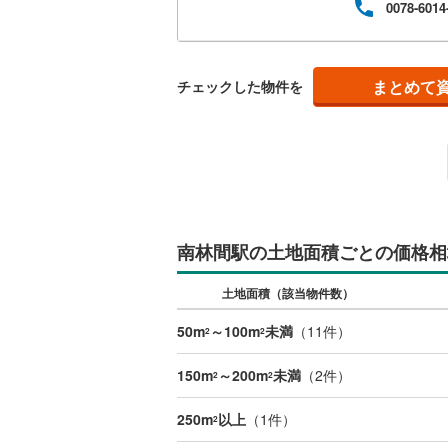
0078-6014
スで
後藤寺線
(
【住
ーン
東北新幹
り…
ば、
まとめて
チェックした物件を
秋田新幹
山陽新幹
西九州新
地下鉄
札幌市営
南林間駅の土地面積ごとの価格相
仙台市地
土地面積（該当物件数）
東京メト
50m
～100m
未満
（
11
件）
東京メト
2
2
東京メト
150m
～200m
未満
（
2
件）
2
2
都営浅草
250m
以上
（
1
件）
2
都営大江