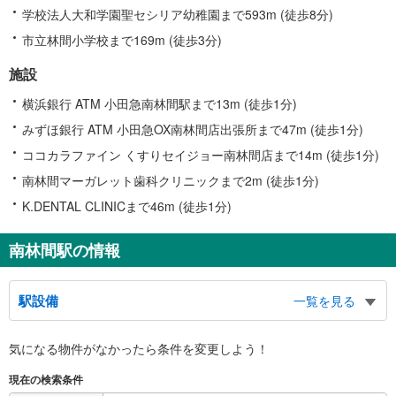
学校法人大和学園聖セシリア幼稚園まで593m (徒歩8分)
市立林間小学校まで169m (徒歩3分)
施設
横浜銀行 ATM 小田急南林間駅まで13m (徒歩1分)
みずほ銀行 ATM 小田急OX南林間店出張所まで47m (徒歩1分)
ココカラファイン くすりセイジョー南林間店まで14m (徒歩1分)
南林間マーガレット歯科クリニックまで2m (徒歩1分)
K.DENTAL CLINICまで46m (徒歩1分)
南林間駅の情報
駅設備
一覧を見る
バリアフリー状況
気になる物件がなかったら
条件を変更しよう！
※段差なしでの移動経路
（○：有り △：要駅員設備 ×：無し）
現在の検索条件
地上⇔改札⇔ホーム：○