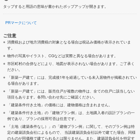
タップすると用語の意味が書かれたポップアップが開きます。
PRマークについて
ご注意
消費税および地方消費税の対象となる場合は税込み価格が表示されていま
す。
物件の写真やイラスト、CGなどは実際と異なる場合があります。
市区町村の合併などにより、地図が表示されない場合があります。ご了承く
ださい。
「新築一戸建て」には、完成後1年を経過している未入居物件が掲載されてい
る場合があります。
「新築一戸建て」には、販売住戸が複数の物件は、全ての住戸に該当しない
項目もあります。各問い合わせ先にご確認ください。
「建築条件付き土地」の価格には、建物価格は含まれません。
「建築条件付き土地」の「建物プラン例」は、土地購入者の設計プランの一
例であり、プランの採用可否は任意です。
「土地（建築条件なし）」の「建物プラン例」に関して、そのプラン例は特
定の建築請負会社によるもので、 当該建築請負会社以外で建てた場合、同様
のものが同価格で建てられるとは限りません。また、建築請負会社を特定す