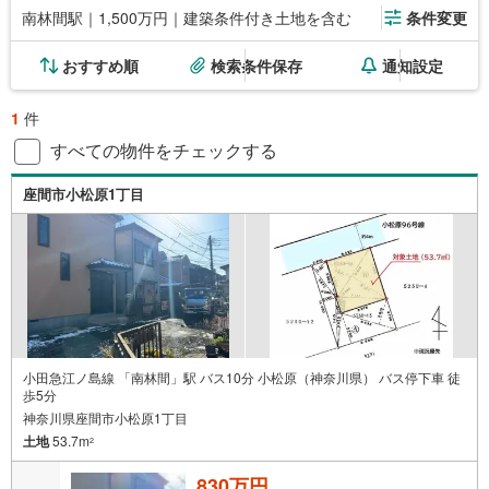
南林間駅｜1,500万円｜建築条件付き土地を含む
条件変更
おすすめ順
検索条件保存
通知設定
1
件
すべての物件をチェックする
座間市小松原1丁目
小田急江ノ島線 「南林間」駅 バス10分 小松原（神奈川県） バス停下車 徒
歩5分
神奈川県座間市小松原1丁目
土地
53.7m
2
830万円