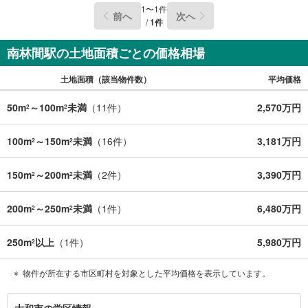
1
〜
1
件
前へ
次へ
/
1
件
南林間駅の土地面積ごとの価格相場
土地面積（該当物件数）
平均価格
50m
～100m
未満
（
11
件）
2,570万円
2
2
100m
～150m
未満
（
16
件）
3,181万円
2
2
150m
～200m
未満
（
2
件）
3,390万円
2
2
200m
～250m
未満
（
1
件）
6,480万円
2
2
250m
以上
（
1
件）
5,980万円
2
物件が所在する市区町村を対象とした平均価格を表示しています。
大
大和市の学区情報