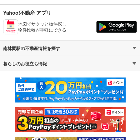
Yahoo!不動産 アプリ
地図でサクッと物件探し
物件比較が手軽にできる
南林間駅の不動産情報を探す
暮らしのお役立ち情報
不動産・住宅
賃貸住宅
マンションカタログ
教えて！住まいの先生
新築マンション
中古マンション
新築一戸建て
中古一戸建て
注文住宅
土地
売却査定