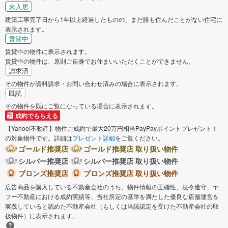
未入居
建築工事完了日から1年以上経過したものの、まだ誰も住んだことがない住宅に
表示されます。
賃貸中
賃貸中の物件に表示されます。
賃貸中の物件は、原則ご自身でお住まいいただくことができません。
請求済
その物件が資料請求・お問い合わせ済みの場合に表示されます。
既読
その物件を既にご覧になっている場合に表示されます。
成約でもらえる
【Yahoo!不動産】物件ご成約で最大20万円相当PayPayポイントプレゼント！
の対象物件です。詳細は
プレゼント詳細
をご覧ください。
ゴールド推奨店
ゴールド推奨店 取り扱い物件
シルバー推奨店
シルバー推奨店 取り扱い物件
ブロンズ推奨店
ブロンズ推奨店 取り扱い物件
広告商品を購入している不動産会社のうち、物件情報の正確性、法令遵守、ヤ
フー不動産における成約実績等、当社所定の基準を満たした優良な店舗運営を
実践していると認めた不動産会社（もしくは当該認定を受けた不動産会社の取
扱物件）に表示されます。