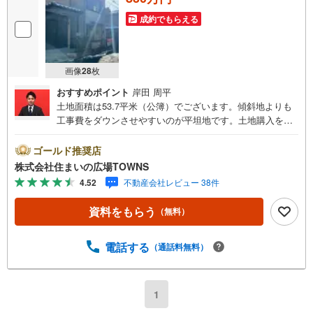
成約でもらえる
画像
28
枚
おすすめポイント
岸田 周平
土地面積は53.7平米（公簿）でございます。傾斜地よりも
工事費をダウンさせやすいのが平坦地です。土地購入をお
考えの方に好条件の売地が多数あります。周辺環境が好条
件でニーズの高い住宅用地です。立地する準工業地域は、
ゴールド推奨店
環境の悪化をもたらす恐れのない工場の建設を推進してお
株式会社住まいの広場TOWNS
り、住宅街も広がっていることの多い地域です。【年中無
4.52
不動産会社レビュー 38件
休/9:00～21:00】人気物件は特にお問い合わせが集中する
ため、お早めにお電話下さい。「室内・現地を見学する」
資料をもらう
（無料）
ボタンよりご予約頂くとご見学がスムーズです。■その他、
各種ご相談も承っております。○住宅ローンのご相談○ライ
フプランのシミュレーション■住まいの広場TOWNSからお
電話する
（通話料無料）
客様へ経験豊富なスタッフが親身になってお客様に合った
物件をご紹介させて頂きます！ /他社様掲載物件も併せてご
紹介可能ですのでお気軽にお問い合わせ下さい♪駐車場も
1
ございますので、お車でのお越しも大歓迎です！