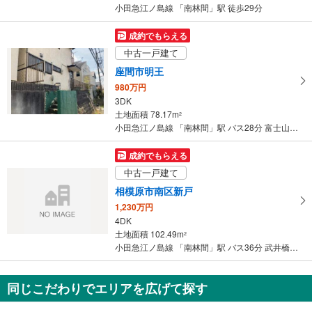
件
小田急江ノ島線 「南林間」駅 徒歩29分
を
マ
成約でもらえる
イ
中古一戸建て
ペ
座間市明王
ー
980万円
ジ
3DK
に
土地面積 78.17m
2
保
小田急江ノ島線 「南林間」駅 バス28分 富士山公園前 バス停下車 徒歩11分
存
す
成約でもらえる
る
中古一戸建て
相模原市南区新戸
1,230万円
4DK
土地面積 102.49m
2
小田急江ノ島線 「南林間」駅 バス36分 武井橋 バス停下車 徒歩6分
同じこだわりでエリアを広げて探す