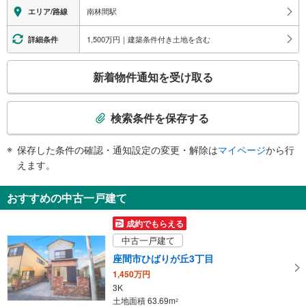
エレベータ
南林間駅
エリア/路線
・各ホーム⇔改札
・東口
1,500万円｜建築条件付き土地を含む
詳細条件
・西口
トイレ
こ
新着物件通知を受け取る
《多機能トイレ》
の
・改札内
検
索
検索条件を保存する
条
件
保存した条件の確認・通知設定の変更・解除は
マイページ
から行
で
えます。
通
知
おすすめの中古一戸建て
を
受
成約でもらえる
け
中古一戸建て
取
座間市ひばりが丘3丁目
る
1,450万円
・
3K
条
土地面積 63.69m
2