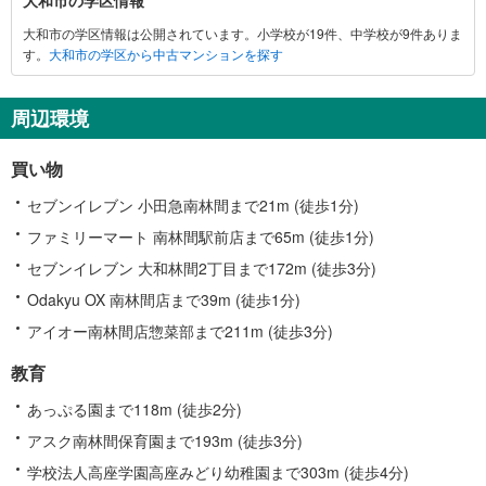
和
大和市の学区情報は公開されています。小学校が19件、中学校が9件ありま
市
す。
大和市の学区から中古マンションを探す
に
関
す
周辺環境
る
情
買い物
報
セブンイレブン 小田急南林間まで21m (徒歩1分)
ファミリーマート 南林間駅前店まで65m (徒歩1分)
セブンイレブン 大和林間2丁目まで172m (徒歩3分)
Odakyu OX 南林間店まで39m (徒歩1分)
アイオー南林間店惣菜部まで211m (徒歩3分)
教育
あっぷる園まで118m (徒歩2分)
アスク南林間保育園まで193m (徒歩3分)
学校法人高座学園高座みどり幼稚園まで303m (徒歩4分)