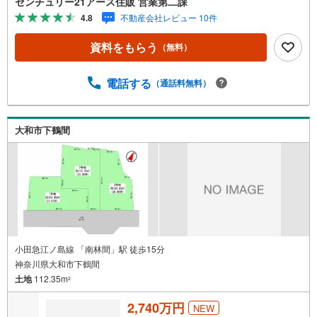
センチュリー21アース住販 営業第二課
中でも、アメリカ本部が設ける一定基準を満たした、上位
4.8
不動産会社レビュー 10件
4％しか受賞できない賞。それが「センチュリオン」です。
弊社はそのセンチュリオンを2002年から欠かすことなく取
資料をもらう
（無料）
り続けております。◆住宅ローン相談会◆お客様にあった
無理のない住宅ローンの試算やご購入の際に実際かかる諸
費用の概算も行っております。人生最大のお買い物になり
電話する
（通話料無料）
ますので、しっかりとした資金計画のアドバイスをさせて
頂きます。◆優遇金利にこだわる◆大きな金額を長期間で
返済する住宅ローンは優遇金利が0.1％変わるだけで、支払
大和市下鶴間
い総額に大きな変化が生じます。取引の多い弊社は金融機
関の特色、傾向、トレンドを熟知しておりますので、お客
様のニーズにあった金融機関をご紹介させて頂きます。
小田急江ノ島線 「南林間」駅 徒歩15分
神奈川県大和市下鶴間
土地
112.35m
2
2,740万円
NEW