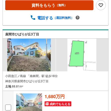
たご提案をさせて頂きます。◆店舗について◆・店舗前お
資料をもらう
（無料）
客様専用駐車場10台完備・個室3部屋、キッズスペース、ベ
ビーベッド、その他アメニティ完備・20種類以上の豊富な
電話する
（通話料無料）
ドリンクご用意ございます！・わたあめやポップコーンの
配布など、定期的にイベント開催！◆アフターサービス
◆・スポーツ観戦や劇場のチケットプレゼント・定期メン
テナンスのご案内・火災保険の見直し・ファイナンシャル
座間市ひばりが丘3丁目
プランナー・行政書士相談 など無料の住宅ローン事前審
査がオススメです！審査は簡単！回答は最短1日で出ます！
お気軽にご連絡ください。
小田急江ノ島線 「南林間」駅 徒歩18分
神奈川県座間市ひばりが丘3丁目
土地
88.81m
2
1,680万円
成約でもらえる