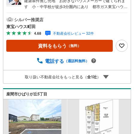
建築条件無し売地 お好きなハウスメーカーで建てられま
す 小・中学校が徒歩3分圏内にあり 都市ガス東宝ハウス
町田はまず、お客様一人一人を知り、理解することから始
めます。お客様のお話をきちんとお聞きし、しっかり話し
シルバー推奨店
合う「心」のコミュニケーションが大切になります。だか
東宝ハウス町田
らこそ、それぞれのお客様にベストな「住まい」をご提案
4.68
不動産会社レビュー 32件
をすることができるのです。インターネット予約で当日見
学が可能！（1）［室内・現地を見学する］をクリック
資料をもらう
（無料）
（2）本日～4日以内をご希望の方は「ご要望・ご質問欄」
に希望日時をご記入ください！【主要不動産流通各社の202
5年度中間期の売買仲介実績において、全国第9位の売買仲
電話する
（通話料無料）
介実績です】※住宅新報よりたくさんのお客様からのお言葉
に感謝してこれからも楽しく素敵なお家探しをお約束しま
取り扱い不動産会社をもっと見る（
全
1
社
）
す。お家探しを始めてみようと思われたらまずは、お気軽
に東宝ハウス町田に相談してみませんか？スタッフ一同お
客様のお問合せをお待ちしております。
座間市ひばりが丘5丁目