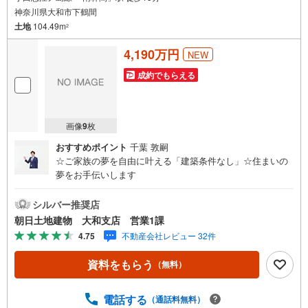
神奈川県大和市下鶴間
土地
104.49m
2
4,190万円
NEW
成約でもらえる
画像
9
枚
おすすめポイント
千葉 敦嗣
☆ご家族の夢を自由に叶える「建築条件なし」☆住まいの
夢をお手伝いします
シルバー推奨店
朝日土地建物 大和支店 営業1課
4.75
不動産会社レビュー 32件
資料をもらう
（無料）
電話する
（通話料無料）