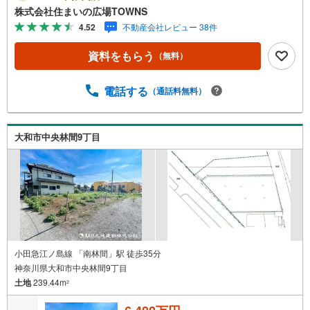
容積率・高さ制限が緩いのが第一種住居地域です。【年中
株式会社住まいの広場TOWNS
無休/9:00～21:00】人気物件は特にお問い合わせが集中す
4.52
不動産会社レビュー 38件
るため、お早めにお電話下さい。「室内・現地を見学す
る」ボタンよりご予約頂くとご見学がスムーズです。■その
資料をもらう
（無料）
他、各種ご相談も承っております。○住宅ローンのご相談○
ライフプランのシミュレーション■住まいの広場TOWNSか
らお客様へ経験豊富なスタッフが親身になってお客様に合
電話する
（通話料無料）
った物件をご紹介させて頂きます！ /他社様掲載物件も併せ
てご紹介可能ですのでお気軽にお問い合わせ下さい♪駐車
場もございますので、お車でのお越しも大歓迎です！
大和市中央林間9丁目
小田急江ノ島線 「南林間」駅 徒歩35分
神奈川県大和市中央林間9丁目
土地
239.44m
2