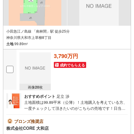
小田急江ノ島線 「南林間」駅 徒歩25分
神奈川県大和市上草柳8丁目
土地
99.89m
2
3,790万円
成約でもらえる
画像
20
枚
おすすめポイント
足立 渉
土地面積は99.89平米（公簿）！土地購入を考えている方、
一度チェックして頂きたいのがこちらの売地です！日当た
りを重視している方に適した南側道路になります！3.590万
円で立地も充実のニーズの高い土地です。＝＝＝＝＝＝＝
ブロンズ推奨店
＝＝＝＝＝＝＝＝＝＝＝＝＝＝＝＝＝＝＝＝＝＝＝●フェア
株式会社CORE 大和店
ー期間中に物件のお問い合わせをして頂いたお客様にギフ