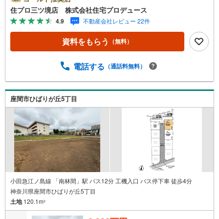
エリアの不動産売買専門会社です！最新物件情報や当社限
住プロ三ツ境店 株式会社住宅プロデュース
定で販売する物件情報も多数ございますので、お気軽にお
4.9
不動産会社レビュー 22件
問合せ下さい！ -------------- 弊社独自の住宅ローン提案シス
テム 弊社ではファイナンシャル専門スタッフによる【丁寧
資料をもらう
（無料）
な資金アドバイス】【ファイナンシャルプラン提案書の作
成】を随時行っております。意外に知らないお客様が多い
【定年時の住宅ローン残高】【住宅購入者だけが加入でき
電話する
（通話料無料）
る無料の生命保険】【13年間もらえる、国からの特別ボー
ナス】これから多くなる【教育費】住宅を買った後から始
まる【住宅ローン返済】65歳以上から必要になる【老後の
座間市ひばりが丘5丁目
費用負担】住宅探しの【このタイミング】で不安な部分を
明確にしていきませんか？？ --------------
小田急江ノ島線 「南林間」駅 バス12分 工機入口 バス停下車 徒歩4分
神奈川県座間市ひばりが丘5丁目
土地
120.1m
2