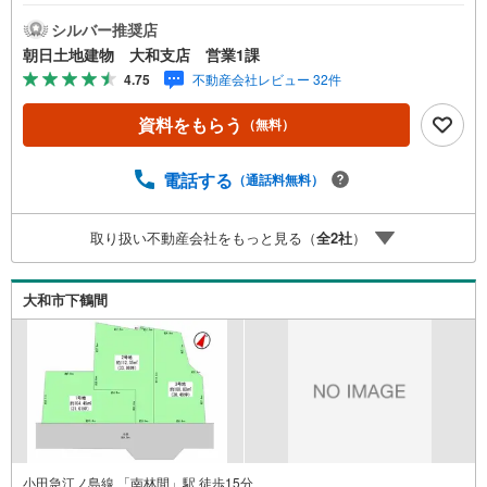
シルバー推奨店
朝日土地建物 大和支店 営業1課
4.75
不動産会社レビュー 32件
資料をもらう
（無料）
電話する
（通話料無料）
取り扱い不動産会社をもっと見る（
全
2
社
）
大和市下鶴間
小田急江ノ島線 「南林間」駅 徒歩15分