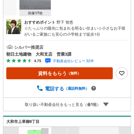
画像
17
枚
おすすめポイント
野下 智恵
☆たっぷりの陽光に包まれる明るい住まい☆小さなお子様
がいるご家族にも安心の小学校まで徒歩1分
シルバー推奨店
朝日土地建物 大和支店 営業3課
4.75
不動産会社レビュー 32件
資料をもらう
（無料）
電話する
（通話料無料）
取り扱い不動産会社をもっと見る（
全
1
社
）
大和市上草柳8丁目