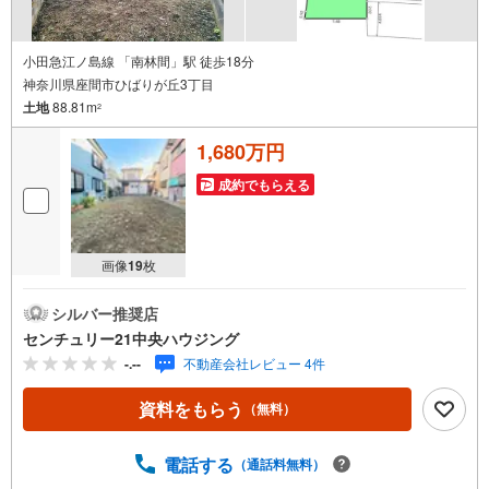
小田急江ノ島線 「南林間」駅 徒歩18分
神奈川県座間市ひばりが丘3丁目
土地
88.81m
2
1,680万円
成約でもらえる
画像
19
枚
シルバー推奨店
センチュリー21中央ハウジング
-.--
不動産会社レビュー 4件
資料をもらう
（無料）
電話する
（通話料無料）