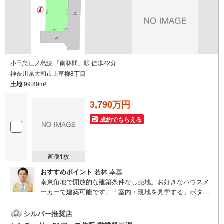
小田急江ノ島線 「南林間」駅 徒歩22分
神奈川県大和市上草柳8丁目
土地
99.89m
2
3,790万円
成約でもらえる
画像
1
枚
おすすめポイント
若林 幸基
南東角地で開放的な建築条件なし売地。お好きなハウスメ
ーカーで建築可能です。「室内・現地を見学する」ボタン
よりご予約いただくとご見学がスムーズになります。【セ
ンチュリー21アース住販のポイント】◆センチュリオン獲
シルバー推奨店
得店舗◆全国約970店舗あるセンチュリー21のお店。その