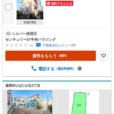
成約でもらえる
画像
16
枚
シルバー推奨店
センチュリー21中央ハウジング
-.--
不動産会社レビュー 4件
資料をもらう
（無料）
電話する
（通話料無料）
座間市ひばりが丘3丁目