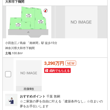
大和市下鶴間
小田急江ノ島線 「南林間」駅 徒歩15分
神奈川県大和市下鶴間
土地
100.8m
2
3,290万円
NEW
成約でもらえる
画像
9
枚
おすすめポイント
千葉 敦嗣
☆ご家族の夢を自由に叶える「建築条件なし」☆住まいの
夢をお手伝いします