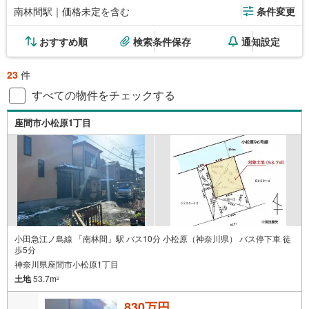
南林間駅｜価格未定を含む
条件変更
おすすめ順
検索条件保存
通知設定
23
件
すべての物件をチェックする
座間市小松原1丁目
小田急江ノ島線 「南林間」駅 バス10分 小松原（神奈川県） バス停下車 徒
歩5分
神奈川県座間市小松原1丁目
土地
53.7m
2
830万円