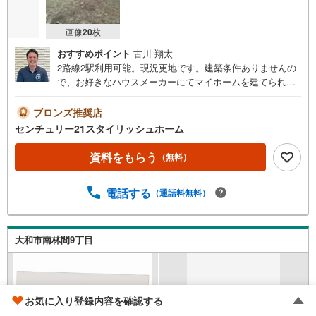
画像
20
枚
おすすめポイント
古川 翔太
2路線2駅利用可能。現況更地です。建築条件ありませんの
で、お好きなハウスメーカーにてマイホームを建てられま
す。◆ご見学について◆平日、土日、早朝、夜間いつでも
ご見学可能です。ご自宅までの送迎等、お気軽にご相談く
ブロンズ推奨店
ださい。車内チャイルドシートもございます！お客様のご
センチュリー21スタイリッシュホーム
都合に合わせたご提案をさせて頂きます。◆店舗について
◆・店舗前お客様専用駐車場10台完備・個室3部屋、キッズ
資料をもらう
（無料）
スペース、ベビーベッド、その他アメニティ完備・20種類
以上の豊富なドリンクご用意ございます！・わたあめやポ
電話する
（通話料無料）
ップコーンの配布など、定期的にイベント開催！◆アフタ
ーサービス◆・スポーツ観戦や劇場のチケットプレゼン
ト・定期メンテナンスのご案内・火災保険の見直し・ファ
イナンシャルプランナー・行政書士相談 など無料の住宅
大和市南林間9丁目
ローン事前審査がオススメです！審査は簡単！回答は最短1
日で出ます！お気軽にご連絡ください。
お気に入り登録内容を確認する