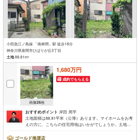
小田急江ノ島線 「南林間」駅 徒歩18分
神奈川県座間市ひばりが丘3丁目
土地
88.81m
2
1,680万円
成約でもらえる
画像
26
枚
おすすめポイント
岸田 周平
土地面積は88.81平米（公簿）あります。マイホームをお考
えの方に、こちらの住宅用地はいかがでしょうか。土地購
入をお考えの方に好条件の売地が多数あります。3000平米
までの店舗等の住宅以外の建築物も建てることが可能で、
ゴールド推奨店