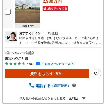
2,980万円
成約でもらえる
画像
17
枚
おすすめポイント
一蝶 直毅
建築条件無し売地 お好きなハウスメーカーで建てられま
す 小・中学校が徒歩3分圏内にあり 都市ガス東宝ハウス
町田はまず、お客様一人一人を知り、理解することから始
めます。お客様のお話をきちんとお聞きし、しっかり話し
シルバー推奨店
合う「心」のコミュニケーションが大切になります。だか
東宝ハウス町田
らこそ、それぞれのお客様にベストな「住まい」をご提案
4.68
不動産会社レビュー 32件
をすることができるのです。インターネット予約で当日見
学が可能！（1）［室内・現地を見学する］をクリック
資料をもらう
（無料）
（2）本日～4日以内をご希望の方は「ご要望・ご質問欄」
に希望日時をご記入ください！【主要不動産流通各社の202
5年度中間期の売買仲介実績において、全国第9位の売買仲
電話する
（通話料無料）
介実績です】※住宅新報よりたくさんのお客様からのお言葉
に感謝してこれからも楽しく素敵なお家探しをお約束しま
取り扱い不動産会社をもっと見る（
全
2
社
）
す。お家探しを始めてみようと思われたらまずは、お気軽
に東宝ハウス町田に相談してみませんか？スタッフ一同お