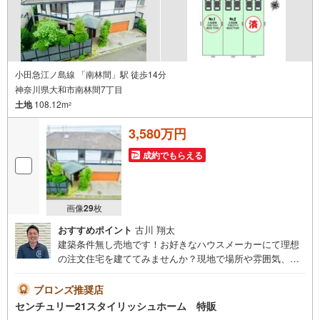
小田急江ノ島線 「南林間」駅 徒歩14分
神奈川県大和市南林間7丁目
土地
108.12m
2
3,580万円
成約でもらえる
画像
29
枚
おすすめポイント
古川 翔太
建築条件無し売地です！お好きなハウスメーカーにて理想
の注文住宅を建ててみませんか？現地で場所や雰囲気、周
辺環境も確認出来るので売地の見学大歓迎です！◆ご見学
について◆平日、土日、早朝、夜間いつでもご見学可能で
ブロンズ推奨店
す。ご自宅までの送迎等、お気軽にご相談ください。車内
センチュリー21スタイリッシュホーム 特販
チャイルドシートもございます！お客様のご都合に合わせ