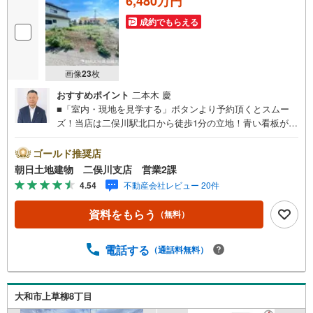
6,480万円
成約でもらえる
画像
23
枚
おすすめポイント
二本木 慶
■「室内・現地を見学する」ボタンより予約頂くとスムー
ズ！当店は二俣川駅北口から徒歩1分の立地！青い看板が目
印です。■接客スペースとDVDや遊び道具が揃ったキッズコ
ーナーなど、お子様にも退屈せずにお過ごし頂けます。■
ゴールド推奨店
テレワークで作業効率のUP化オウチ時間で人生を豊かにす
朝日土地建物 二俣川支店 営業2課
るためにONとOFFを切り替えて、家族との時間も増えて幸
4.54
不動産会社レビュー 20件
せマイホームを！■ 住宅ローンのご相談承ります。■住まい
選びはフィーリングも大切です。現地の空気や雰囲気を感
資料をもらう
（無料）
じてみましょう。営業スタッフまでお問合せくださいま
せ。■当日の現地見学も承ります。物件は内装や質感なども
そうですが住まい選びはフィーリングも大切です。現地の
電話する
（通話料無料）
空気や雰囲気を感じてみましょう。住まいを決める大切な
情報ですお客様のこだわりを聞かせてください！■ ご来店
時にはお車の無料提携駐車場ございます。詳しくは営業ス
大和市上草柳8丁目
タッフまでお問合せくださいませ！■周辺の教育施設やスー