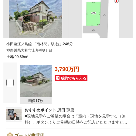
パー、ドラックストア等の情報、災害情報等がわかる「物
件レポート」お渡します■他の物件と併せてご案内もOK-ご
自宅や指定場所から無料送迎もOK-当日見学もOKです！
小田急江ノ島線 「南林間」駅 徒歩248分
神奈川県大和市上草柳8丁目
土地
99.89m
2
3,790万円
成約でもらえる
画像
17
枚
おすすめポイント
恩田 琢磨
■現地見学をご希望の場合は「室内・現地を見学する（無
料）」ボタンよりご希望の日時をご記入いただけますとス
ムーズにご案内が可能です。■ 住プロは大和市・綾瀬市・
座間市エリアに強い！ 住プロは、大和市・綾瀬市・座間市
ゴールド推奨店