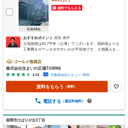
成約でもらえる
画像
28
枚
おすすめポイント
岸田 周平
土地面積は53.7平米（公簿）でございます。傾斜地よりも
工事費をダウンさせやすいのが平坦地です。土地購入をお
考えの方に好条件の売地が多数あります。周辺環境が好条
件でニーズの高い住宅用地です。立地する準工業地域は、
ゴールド推奨店
環境の悪化をもたらす恐れのない工場の建設を推進してお
株式会社住まいの広場TOWNS
り、住宅街も広がっていることの多い地域です。【年中無
4.52
不動産会社レビュー 38件
休/9:00～21:00】人気物件は特にお問い合わせが集中する
ため、お早めにお電話下さい。「室内・現地を見学する」
資料をもらう
（無料）
ボタンよりご予約頂くとご見学がスムーズです。■その他、
各種ご相談も承っております。○住宅ローンのご相談○ライ
フプランのシミュレーション■住まいの広場TOWNSからお
電話する
（通話料無料）
客様へ経験豊富なスタッフが親身になってお客様に合った
物件をご紹介させて頂きます！ /他社様掲載物件も併せてご
紹介可能ですのでお気軽にお問い合わせ下さい♪駐車場も
座間市ひばりが丘3丁目
ございますので、お車でのお越しも大歓迎です！