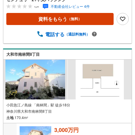
-.--
不動産会社レビュー 4件
資料をもらう
（無料）
電話する
（通話料無料）
大和市南林間8丁目
小田急江ノ島線 「南林間」駅 徒歩18分
神奈川県大和市南林間8丁目
土地
170.4m
2
3,000万円