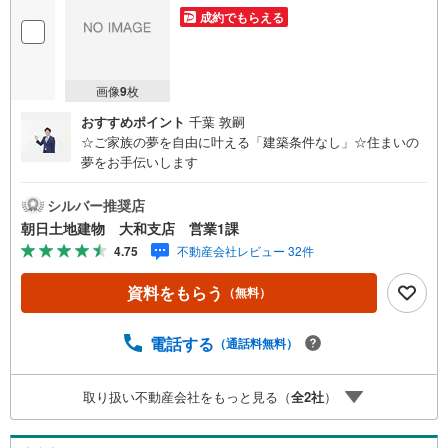
成約でもらえる
画像
9
枚
おすすめポイント
千葉 敦嗣
☆ご家族の夢を自由に叶える「建築条件なし」☆住まいの
夢をお手伝いします
シルバー推奨店
朝日土地建物 大和支店 営業1課
4.75
不動産会社レビュー 32件
資料をもらう
（無料）
電話する
（通話料無料）
取り扱い不動産会社をもっと見る（
全
2
社
）