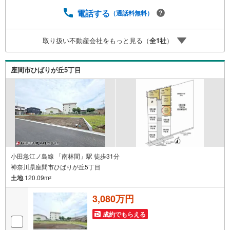
電話する
（通話料無料）
取り扱い不動産会社をもっと見る（
全
1
社
）
座間市ひばりが丘5丁目
小田急江ノ島線 「南林間」駅 徒歩31分
神奈川県座間市ひばりが丘5丁目
土地
120.09m
2
3,080万円
成約でもらえる