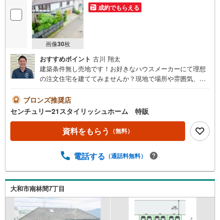
成約でもらえる
画像
30
枚
おすすめポイント
古川 翔太
建築条件無し売地です！お好きなハウスメーカーにて理想
の注文住宅を建ててみませんか？現地で場所や雰囲気、周
辺環境も確認出来るので売地の見学大歓迎です！◆ご見学
について◆平日、土日、早朝、夜間いつでもご見学可能で
ブロンズ推奨店
す。ご自宅までの送迎等、お気軽にご相談ください。車内
センチュリー21スタイリッシュホーム 特販
チャイルドシートもございます！お客様のご都合に合わせ
たご提案をさせて頂きます。◆店舗について◆・店舗前お
資料をもらう
（無料）
客様専用駐車場10台完備・個室3部屋、キッズスペース、ベ
ビーベッド、その他アメニティ完備・20種類以上の豊富な
電話する
（通話料無料）
ドリンクご用意ございます！・わたあめやポップコーンの
配布など、定期的にイベント開催！◆アフターサービス
◆・スポーツ観戦や劇場のチケットプレゼント・定期メン
テナンスのご案内・火災保険の見直し・ファイナンシャル
大和市南林間7丁目
プランナー・行政書士相談 など無料の住宅ローン事前審
査がオススメです！審査は簡単！回答は最短1日で出ます！
お気軽にご連絡ください。