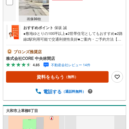
を
マ
イ
画像
30
枚
ペ
おすすめポイント
保坂 誠
ー
●敷地ゆとりの100坪以上●2世帯住宅としてもおすすめ●2路
ジ
線2駅利用可能で交通利便性良好■ご案内・ご予約方法【営
に
業時間9:30-19:30】年中無休（※年末年始除く）上記時間は
保
お電話が繋がりやすくなっております。ぜひお気軽にご連
ブロンズ推奨店
存
絡下さい！現地を見学される場合は「室内・現地を見学す
株式会社CORE 中央林間店
す
る（無料）」ボタンよりご希望の日時をご記入いただけま
4.85
不動産会社レビュー 14件
る
すとスムーズにご案内が可能です。■キッズスペースもご用
意しております！お子様が退屈しないよう、DVD・おもち
資料をもらう
（無料）
ゃ・絵本・ぬりえなどキッズスペースも充実させておりま
す。■お車でのご来店の方には駐車場がございます。駐車場
完備しております！広々した駐車スペースですので、駐車
電話する
（通話料無料）
もラクラクです！■その他、各種ご相談もお気軽にどうぞ！
【住宅ローンのご相談】 ・頭金・自己資金が全くありま
せん… ・車のローンやその他の借り入れが残ってい
大和市上草柳8丁目
る… ・勤続年数が短い、転職したばかり… ・過去に借
り入れを断れた事がある…もしこのような事でお悩みであ
れば、是非、一度ご相談頂ければと思います。