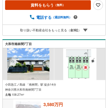
トカード1000円分プレゼント♪●ご案内に参加して頂いたお
資料をもらう
（無料）
客様にはギフトカード4000円分プレゼント♪合計5000円分
プレゼント♪お得に不動産を探しましょう♪（お名前・ご住
電話する
（通話料無料）
所・お ・メールアドレス必須）※詳細は当社営業スタッフ
までお問い合わせください。【営業時間 9:30-20:00】年中
無休（※年末年始除く）上記時間はお電話が繋がりやすくな
取り扱い不動産会社をもっと見る（
全
3
社
）
っております。ぜひお気軽にご連絡下さい！現地を見学さ
れる場合は「室内・現地を見学する（無料）」ボタンより
ご希望の日時をご記入いただけますとスムーズにご案内が
大和市南林間7丁目
可能です。＝＝＝＝＝＝＝＝＝＝＝＝＝＝＝＝＝＝＝＝＝
＝＝＝＝＝＝＝＝＝
小田急江ノ島線 「南林間」駅 徒歩14分
神奈川県大和市南林間7丁目
土地
108.27m
2
3,580万円