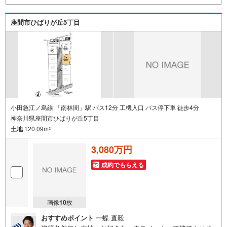
座間市ひばりが丘5丁目
小田急江ノ島線 「南林間」駅 バス12分 工機入口 バス停下車 徒歩4分
神奈川県座間市ひばりが丘5丁目
土地
120.09m
2
3,080万円
成約でもらえる
画像
10
枚
おすすめポイント
一蝶 直毅