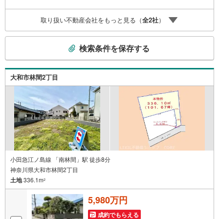
取り扱い不動産会社をもっと見る（
全
2
社
）
こ
検索条件を保存する
の
検
索
大和市林間2丁目
条
件
で
通
知
を
受
け
小田急江ノ島線 「南林間」駅 徒歩8分
神奈川県大和市林間2丁目
取
土地
336.1m
る
2
・
5,980万円
条
件
成約でもらえる