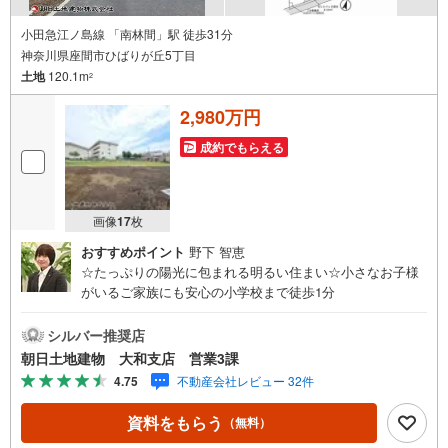
小田急江ノ島線 「南林間」駅 徒歩31分
神奈川県座間市ひばりが丘5丁目
土地
120.1m
2
2,980万円
成約でもらえる
画像
17
枚
おすすめポイント
野下 智恵
☆たっぷりの陽光に包まれる明るい住まい☆小さなお子様
がいるご家族にも安心の小学校まで徒歩1分
シルバー推奨店
朝日土地建物 大和支店 営業3課
4.75
不動産会社レビュー 32件
資料をもらう
（無料）