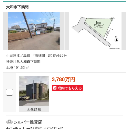
客様のお問合せをお待ちしております。
大和市下鶴間
小田急江ノ島線 「南林間」駅 徒歩25分
神奈川県大和市下鶴間
土地
191.62m
2
3,780万円
成約でもらえる
画像
21
枚
シルバー推奨店
センチュリー21中央ハウジング