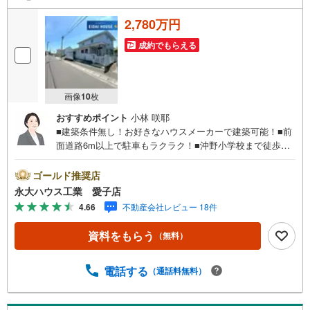
2,780万円
成約でもらえる
画像
10
枚
おすすめポイント
小林 咲耶
■建築条件無し！お好きなハウスメーカーで建築可能！■前
面道路6m以上で駐車もラクラク！■沖野小学校まで徒歩約5
分！～永大ハウス工業の強み～仙台市を中心に宮城県内の
多数店舗で展開中！こちらでは当社の強みを大きく2つに分
ゴールド推奨店
けてご紹介！1.＜豊富な不動産知識＞戸建・マンション・
永大ハウス工業 愛子店
土地...と種別を問わず不動産を取り扱っております。更に
4.66
不動産会社レビュー 18件
教育施設や商業施設、子育て環境や行政などの地域情報を
総合し、お客様により良い物件選びをして頂けるよう、し
資料をもらう
（無料）
っかりとサポートさせて頂きます。2.＜経験豊富なスタッ
フ＞当社では【購入】【売却】【引っ越し】【リフォー
ム】など住宅に関する様々なご質問はもちろん、ご購入時
電話する
（通話料無料）
に気になる住宅ローン各種税金についても、誠心誠意ご説
明させて頂きます。各店舗ではキッズスペースも完備！お