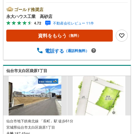
ト実施中■～永大ハウス工業の強み～仙台市を中心に宮城県
内の多数店舗で展開中！こちらでは当社の強みを大きく2つ
ゴールド推奨店
に分けてご紹介！1.＜豊富な不動産知識＞戸建・マンショ
永大ハウス工業 高砂店
ン・土地...と種別を問わず不動産を取り扱っております。
4.72
不動産会社レビュー 11件
更に教育施設や商業施設、子育て環境や行政などの地域情
報を総合し、お客様により良い物件選びをして頂けるよ
資料をもらう
（無料）
う、しっかりとサポートさせて頂きます。2.＜経験豊富な
スタッフ＞当社では【購入】【売却】【引っ越し】【リフ
ォーム】など住宅に関する様々なご質問はもちろん、ご購
電話する
（通話料無料）
入時に気になる住宅ローン各種税金についても、誠心誠意
ご説明させて頂きます。各店舗ではキッズスペースも完
備！お子様連れのご家族様で是非お越しください。営業時
仙台市太白区袋原1丁目
間:10:00～18:00（定休日火・水曜日※店舗により変動あ
り）現地のご案内も可能ですので、どうぞお気軽にお問い
合わせください！
仙台市地下鉄南北線 「長町」駅 徒歩61分
宮城県仙台市太白区袋原1丁目
土地
187.45m
2