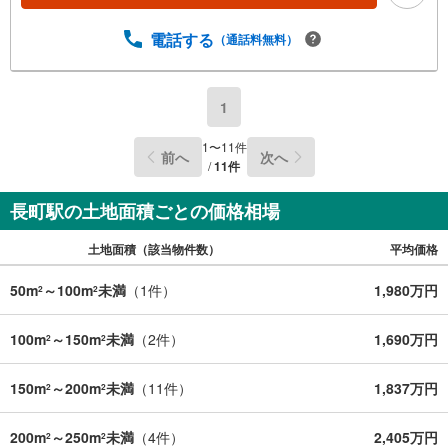
4分（1055m）*みやぎ生協 八木山店 車で4分（1324m）
電話する
（通話料無料）
1
1
〜
11
件
前へ
次へ
/
11
件
長町駅の土地面積ごとの価格相場
土地面積（該当物件数）
平均価格
50m
～100m
未満
（
1
件）
1,980万円
2
2
100m
～150m
未満
（
2
件）
1,690万円
2
2
150m
～200m
未満
（
11
件）
1,837万円
2
2
200m
～250m
未満
（
4
件）
2,405万円
2
2