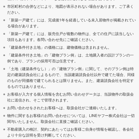
市区町村の合併などにより、地図が表示されない場合があります。ご了承く
ださい。
「新築一戸建て」には、完成後1年を経過している未入居物件が掲載されてい
る場合があります。
「新築一戸建て」には、販売住戸が複数の物件は、全ての住戸に該当しない
項目もあります。各問い合わせ先にご確認ください。
「建築条件付き土地」の価格には、建物価格は含まれません。
「建築条件付き土地」の「建物プラン例」は、土地購入者の設計プランの一
例であり、プランの採用可否は任意です。
「土地（建築条件なし）」の「建物プラン例」に関して、そのプラン例は特
定の建築請負会社によるもので、 当該建築請負会社以外で建てた場合、同様
のものが同価格で建てられるとは限りません。また、建築請負会社を特定す
るものではありません。
お客様が入力する個人情報を含むお問い合わせデータは、当該物件の取扱会
社に送信され、そこで管理されます。
お問い合わせをされたお客様へは、取扱会社がご連絡いたします。
物件に関するお客様のお問い合わせについては、LINEヤフー株式会社は一切
関与いたしません。取扱会社に直接ご確認ください。
不動産購入の検討、契約にあたってはお客様ご自身が情報を確認し、各会社
より十分な説明を受け判断してください。