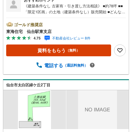
《建築条件なし 古家有・引き渡し方法相談》 ■約78坪 ■■
「限定1区画」の土地（建築条件なし）販売開始 ■どんな間
取りにしようかゆっくりとご検討頂けます ■生活に欠かせ
ない施設が揃っています * 未掲載物件のご提案・ご案内も
ゴールド推奨店
可能です * アピールポイント *■建築条件なし！お好きなハ
東海住宅 仙台駅東支店
ウスメーカーにて建築することが出来ます ■角地で陽当り
4.75
不動産会社レビュー 8件
良好 ■毎月の光熱費を削減出来る「都市ガス」対応■建物は
解体希望の方は仰ってください。要相談となります。 周辺
資料をもらう
（無料）
環境 *・芦口小学校:徒歩9分・長町中学校:徒歩21分・セブ
ンイレブン仙台砂押店:徒歩9分・ヨークベニマル仙台西の
平店:徒歩12分 お問い合わせについて *・当日のご予約も承
電話する
（通話料無料）
っております！お気軽にお電話下さい！・来社はもちろ
ん、メールでのご相談、資料請求も大歓迎です ⇒お電話に
抵抗がある方も安心してお問い合わせください
仙台市太白区緑ケ丘2丁目