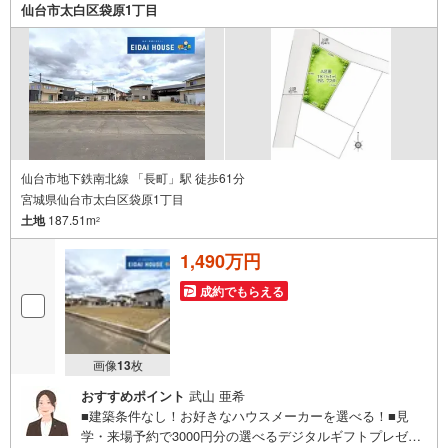
子様連れのご家族様で是非お越しください。営業時間:10:0
仙台市太白区袋原1丁目
0～18:00（定休日火・水曜日※店舗により変動あり）現地の
ご案内も可能ですので、どうぞお気軽にお問い合わせくだ
さい！
仙台市地下鉄南北線 「長町」駅 徒歩61分
宮城県仙台市太白区袋原1丁目
土地
187.51m
2
1,490万円
成約でもらえる
画像
13
枚
おすすめポイント
武山 亜希
■建築条件なし！お好きなハウスメーカーを選べる！■見
学・来場予約で3000円分の選べるデジタルギフトプレゼン