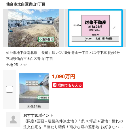
備！お子様連れのご家族様で是非お越しください。営業時
仙台市太白区青山1丁目
間:10:00～18:00（定休日火・水曜日※店舗により変動あ
り）現地のご案内も可能ですので、どうぞお気軽にお問い
合わせください！
仙台市地下鉄南北線 「長町」駅 バス18分 青山一丁目 バス停下車 徒歩6分
宮城県仙台市太白区青山1丁目
土地
251.4m
2
1,090万円
成約でもらえる
画像
14
枚
おすすめポイント
《限定1区画＋建築条件無土地 》* 約76坪超＋更地！憧れの
注文住宅を 日当たり確保！南ひな壇の整形地 お好きなハウ