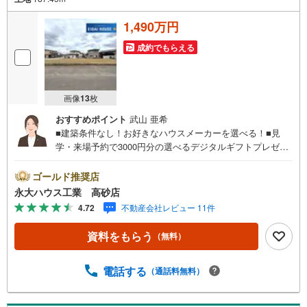
1,490万円
成約でもらえる
画像
13
枚
おすすめポイント
武山 亜希
■建築条件なし！お好きなハウスメーカーを選べる！■見
学・来場予約で3000円分の選べるデジタルギフトプレゼン
ト実施中■～永大ハウス工業の強み～仙台市を中心に宮城県
内の多数店舗で展開中！こちらでは当社の強みを大きく2つ
ゴールド推奨店
に分けてご紹介！1.＜豊富な不動産知識＞戸建・マンショ
永大ハウス工業 高砂店
ン・土地...と種別を問わず不動産を取り扱っております。
4.72
不動産会社レビュー 11件
更に教育施設や商業施設、子育て環境や行政などの地域情
報を総合し、お客様により良い物件選びをして頂けるよ
資料をもらう
（無料）
う、しっかりとサポートさせて頂きます。2.＜経験豊富な
スタッフ＞当社では【購入】【売却】【引っ越し】【リフ
ォーム】など住宅に関する様々なご質問はもちろん、ご購
電話する
（通話料無料）
入時に気になる住宅ローン各種税金についても、誠心誠意
ご説明させて頂きます。各店舗ではキッズスペースも完