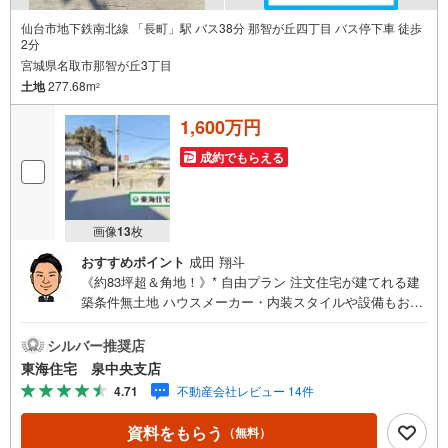
仙台市地下鉄南北線 「長町」駅 バス38分 那智が丘四丁目 バス停下車 徒歩
2分
宮城県名取市那智が丘3丁目
土地
277.68m
2
1,600万円
成約でもらえる
画像
13
枚
おすすめポイント
成田 翔斗
《約83坪超＆角地！》* 自由プラン 注文住宅が建てれる建
築条件無土地 ハウスメーカー・内装スタイルや設備もお選
び頂けます 初期費用が抑えらる更地渡し 那智が丘小まで徒
歩8分 アピールポイント *■自分に合ったスケジュールで間
シルバー推奨店
取りなどを選ぶことができます ■お好きなハウスメーカー
東海住宅 泉中央支店
で自由設計が可能な条件無し土地*。■選べる外観＆自由な
4.71
不動産会社レビュー 14件
間取り・設備・仕様 ■車の出し入れラクチン！前面道路も
約6m〇。■南仙台駅行きバス停まで徒歩2分 周辺環境 *・那
資料をもらう
（無料）
智が丘小学校:徒歩8分・みどり台中学校:徒歩11分・セブン