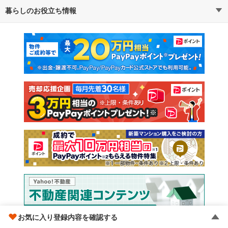
暮らしのお役立ち情報
不動産・住宅
賃貸住宅
マンションカタログ
教えて！住まいの先生
新築マンション
中古マンション
新築一戸建て
中古一戸建て
注文住宅
土地
売却査定
お気に入り登録内容を確認する