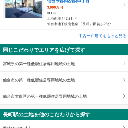
仙台市若林区若林4丁目
3,990万円
3LDK
土地面積 142.81m
2
仙台市地下鉄南北線 「長町」駅 徒歩28分
成約でもらえる
中古一戸建てをもっと見る
中古一戸建て
同じこだわりでエリアを広げて探す
仙台市若林区若林7丁目
3,252万円
3LDK
宮城県の第一種低層住居専用地域の土地
土地面積 114.61m
2
仙台市地下鉄南北線 「長町」駅 徒歩30分
仙台市の第一種低層住居専用地域の土地
仙台市太白区の第一種低層住居専用地域の土地
長町駅の土地を他のこだわりから探す
面積120m2以上