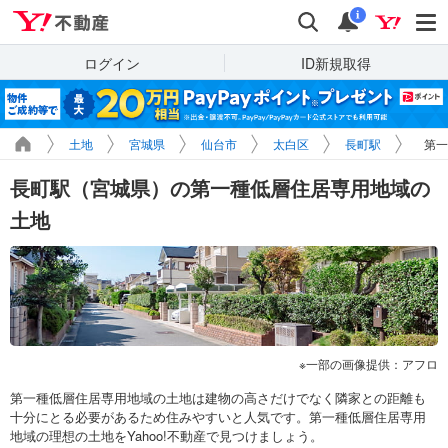
Yahoo!不動産
検索
通知
i
ログイン
ID新規取得
土地
宮城県
仙台市
太白区
長町駅
第一
長町駅（宮城県）の第一種低層住居専用地域の
土地
一部の画像提供：アフロ
第一種低層住居専用地域の土地は建物の高さだけでなく隣家との距離も
十分にとる必要があるため住みやすいと人気です。第一種低層住居専用
地域の理想の土地をYahoo!不動産で見つけましょう。