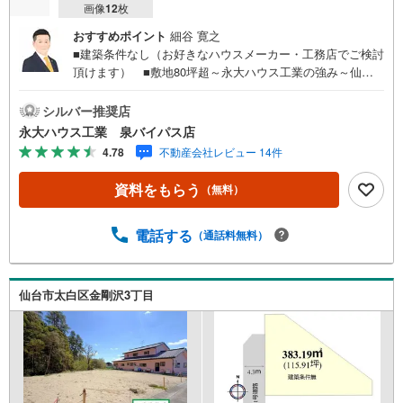
画像
12
枚
おすすめポイント
細谷 寛之
■建築条件なし（お好きなハウスメーカー・工務店でご検討
頂けます） ■敷地80坪超～永大ハウス工業の強み～仙台
市を中心に宮城県内の多数店舗で展開中！こちらでは当社
の強みを大きく2つに分けてご紹介！1.＜豊富な不動産知識
シルバー推奨店
＞戸建・マンション・土地...と種別を問わず不動産を取り
永大ハウス工業 泉バイパス店
扱っております。更に教育施設や商業施設、子育て環境や
4.78
不動産会社レビュー 14件
行政などの地域情報を総合し、お客様により良い物件選び
をして頂けるよう、しっかりとサポートさせて頂きます。
資料をもらう
（無料）
2.＜経験豊富なスタッフ＞当社では【購入】【売却】【引
っ越し】【リフォーム】など住宅に関する様々なご質問は
もちろん、ご購入時に気になる住宅ローン各種税金につい
電話する
（通話料無料）
ても、誠心誠意ご説明させて頂きます。各店舗ではキッズ
スペースも完備！お子様連れのご家族様で是非お越しくだ
さい。営業時間:10:00～18:00（定休日火・水曜日※店舗に
仙台市太白区金剛沢3丁目
より変動あり）現地のご案内も可能ですので、どうぞお気
軽にお問い合わせください！