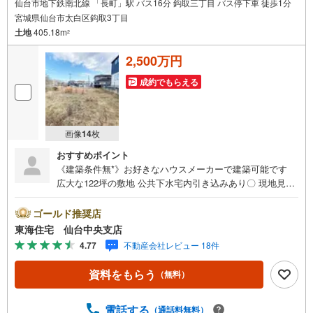
仙台市地下鉄南北線 「長町」駅 バス16分 鈎取三丁目 バス停下車 徒歩1分
宮城県仙台市太白区鈎取3丁目
土地
405.18m
2
2,500万円
成約でもらえる
画像
14
枚
おすすめポイント
《建築条件無*》お好きなハウスメーカーで建築可能です
広大な122坪の敷地 公共下水宅内引き込みあり〇 現地見学
も可能！お気軽にお問い合わせください（*＾＾*）*アピー
ルポイント 建築条件が無いので、お好きなハウスメーカ
ゴールド推奨店
ー・工務店で建築が可能です。公共下水宅地内引き込み
東海住宅 仙台中央支店
有。経済的な都市ガスのエリア。バス停徒歩1分で通勤通学
4.77
不動産会社レビュー 18件
にも便利！*ライフインフォメーション 八木山南小学校:徒
歩13分セブンイレブン:徒歩5分ウジエスーパー:車約4分*購
資料をもらう
（無料）
入サポート情報 1.お客様のご希望・弊社おすすめの金融機
関での住宅ローン事前審査を行えます （無料）既存ローン
がある方や借入金額の目安が知りたい人もお気軽にご相談
電話する
（通話料無料）