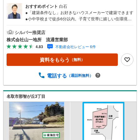
おすすめポイント
白石
●「建築条件なし」お好きなハウスメーカーで建築できます
●小中学校まで徒歩6分以内。子育て世帯に嬉しい住環境●
天沼公園近くの穏やかな環境で、四季を感じる暮らし●○●○
●○●○●○●○●○●○●○●○●【購入のご相談】地元に強い「山一
シルバー推奨店
地所」だから売買物件も豊富です！ご希望の物件のご紹介
株式会社山一地所 流通営業部
から、ローンのご相談、投資のご相談までおまかせくださ
4.83
不動産会社レビュー 6件
い!!■住宅ローンはどれくらい組めるのだろう？■無理のな
い支払いの為には、予算をいくらにすればいいの？■マンシ
資料をもらう
（無料）
ョンか戸建か迷い中。どういう基準で選んだらいい？お住
まいに関するご相談を随時お受けしております。専門のス
タッフが丁寧な対応と説明でサポート致します。●○●○●○●
電話する
（通話料無料）
○●○●○●○●○●○●○●
名取市那智が丘3丁目