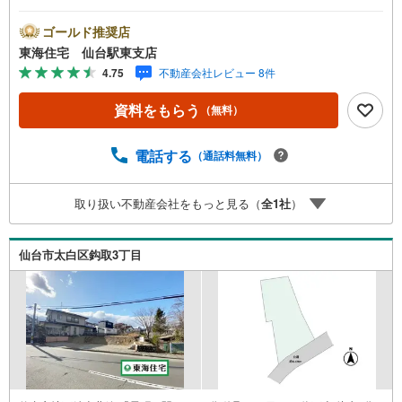
スメーカーで建築 駐車場2台・お子様が安心して遊べるお
庭付きのお家プランも * 未掲載物件のご提案・ご案内も可
ゴールド推奨店
能です * アピールポイント *■自分に合ったスケジュールで
東海住宅 仙台駅東支店
間取りなどを選ぶことができます ■お好きなハウスメーカ
4.75
不動産会社レビュー 8件
ーで自由設計が可能な条件無し土地 。■選べる外観・自由
な間取り ■プランの練りやすい高低差のないキレイな整形
資料をもらう
（無料）
地 :）【配管状況】・上水道:引込み有（20mm）・下水道:
引込み有・ガス:引込み有 周辺環境 *・八木山小学校:徒歩1
3分・八木山中学校:徒歩19分・セブンイレブン青山店:徒歩
電話する
（通話料無料）
6分・みやぎ生協八木山店:車5分 お問い合わせについて *・
当日のご予約も承っております！お気軽にお電話下さ
取り扱い不動産会社をもっと見る（
全
1
社
）
い！・来社はもちろん、メールでのご相談、資料請求も大
歓迎です ⇒お電話に抵抗がある方も安心してお問い合わせ
ください
仙台市太白区鈎取3丁目