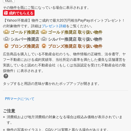
その物件を既にご覧になっている場合に表示されます。
成約でもらえる
【Yahoo!不動産】物件ご成約で最大20万円相当PayPayポイントプレゼント！
の対象物件です。詳細は
プレゼント詳細
をご覧ください。
ゴールド推奨店
ゴールド推奨店 取り扱い物件
シルバー推奨店
シルバー推奨店 取り扱い物件
ブロンズ推奨店
ブロンズ推奨店 取り扱い物件
広告商品を購入している不動産会社のうち、物件情報の正確性、法令遵守、ヤ
フー不動産における成約実績等、当社所定の基準を満たした優良な店舗運営を
実践していると認めた不動産会社（もしくは当該認定を受けた不動産会社の取
扱物件）に表示されます。
タップすると用語の意味が書かれたポップアップが開きます。
PRマークについて
ご注意
消費税および地方消費税の対象となる場合は税込み価格が表示されていま
す。
物件の写真やイラスト、CGなどは実際と異なる場合があります。