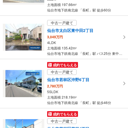
土地面積 197.66m
2
仙台市地下鉄南北線 「長町」駅 徒歩60分
中古一戸建て
仙台市太白区東中田2丁目
3,049万円
4LDK
土地面積 135.42m
2
仙台市地下鉄南北線 「長町」駅 バス25分 東中田五丁目 バス停下車 徒歩2分
成約でもらえる
中古一戸建て
仙台市若林区沖野6丁目
2,780万円
5SLDK
土地面積 218.19m
2
仙台市地下鉄南北線 「長町」駅 徒歩46分
成約でもらえる
中古一戸建て