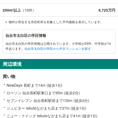
250m
以上
（
10
件）
8,725万円
2
物件が所在する市区町村を対象とした平均価格を表示しています。
仙
仙台市太白区の学区情報
台
仙台市太白区の学区情報は公開されています。小学校が29件、中学校が14
市
件あります。
仙台市太白区の学区から中古マンションを探す
太
白
区
周辺環境
に
関
買い物
す
る
NewDays 長町まで14m (徒歩1分)
情
ローソン 仙台長町駅東口まで95m (徒歩2分)
報
セブンイレブン 仙台長町駅前まで130m (徒歩2分)
ジュピター tekuteながまち店まで27m (徒歩1分)
ニュー・クイック tekuteながまち店まで41m (徒歩1分)