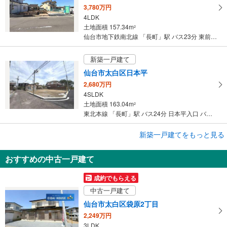
3,780万円
4LDK
土地面積 157.34m
2
仙台市地下鉄南北線 「長町」駅 バス23分 東前田 バス停下車 徒歩2分
新築一戸建て
仙台市太白区日本平
2,680万円
4SLDK
土地面積 163.04m
2
東北本線 「長町」駅 バス24分 日本平入口 バス停下車 徒歩4分
新築一戸建てをもっと見る
新築一戸建て
仙台市太白区富田字南ノ西
おすすめの中古一戸建て
3,580万円
4LDK
成約でもらえる
土地面積 165.87m
2
中古一戸建て
東北本線 「長町」駅 バス18分 富田 バス停下車 徒歩7分
仙台市太白区袋原2丁目
2,249万円
3LDK