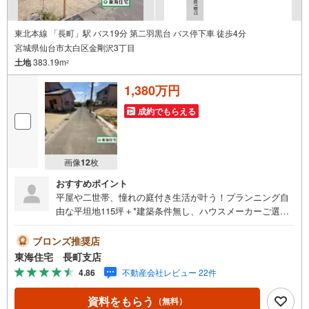
東北本線 「長町」駅 バス19分 第二羽黒台 バス停下車 徒歩4分
宮城県仙台市太白区金剛沢3丁目
土地
383.19m
2
1,380万円
成約でもらえる
画像
12
枚
おすすめポイント
平屋や二世帯、憧れの庭付き生活が叶う！プランニング自
由な平坦地115坪＋*建築条件無し、ハウスメーカーご選択
OK！*自転車にも優しい平坦な土地*のんびりと過ごせる閑
静な住宅街*上下水道:引込み有*都市ガス:前面道路配管あ
ブロンズ推奨店
り・敷地内引込み管なし《教育環境》*金剛沢小学校 徒歩
東海住宅 長町支店
13分（76m）*西多賀中学校 徒歩21分（663m）*西多賀幼
4.86
不動産会社レビュー 22件
稚園 徒歩13分（990m）《生活環境》*セブンイレブン 仙
台八木山南店 徒歩10分（761m）*ウエルシア仙台八木山
資料をもらう
（無料）
南店 徒歩11分（851m）*総合病院仙台赤十字病院 徒歩1