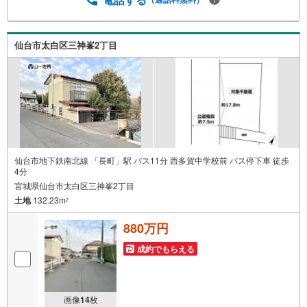
す。各店舗ではキッズスペースも完備！お子様連れのご家
族皆様で、ぜひお越しください。営業時間:10:00～18:00
（定休日:火・水曜日 ※店舗により変動あり）現地のご案
仙台市太白区三神峯2丁目
内も可能ですので、どうぞお気軽にお問い合わせくださ
い！
仙台市地下鉄南北線 「長町」駅 バス11分 西多賀中学校前 バス停下車 徒歩
4分
宮城県仙台市太白区三神峯2丁目
土地
132.23m
2
880万円
成約でもらえる
画像
14
枚