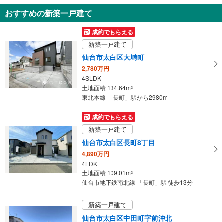
・改札⇔南１出口（途中一部）
知
おすすめの新築一戸建て
・改札⇔南２出口
を
トイレ
受
成約でもらえる
【ＪＲ】
け
新築一戸建て
《多機能トイレ》
取
・改札内
仙台市太白区大塒町
る
【仙台市交通局】
2,780万円
・
《多機能トイレ》
4SLDK
条
・改札外
土地面積 134.64m
2
件
その他
東北本線 「長町」駅から2980m
を
【ＪＲ】
マ
・点字運賃表
成約でもらえる
【仙台市交通局】
イ
新築一戸建て
・ＡＥＤ
ペ
仙台市太白区長町8丁目
ー
4,890万円
ジ
4LDK
に
土地面積 109.01m
2
保
仙台市地下鉄南北線 「長町」駅 徒歩13分
存
す
新築一戸建て
る
仙台市太白区中田町字前沖北