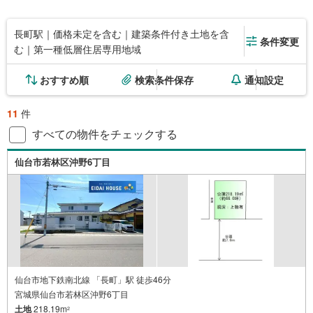
長町駅｜価格未定を含む｜建築条件付き土地を含
条件変更
む｜第一種低層住居専用地域
おすすめ順
検索条件保存
通知設定
11
件
すべての物件をチェックする
仙台市若林区沖野6丁目
仙台市地下鉄南北線 「長町」駅 徒歩46分
宮城県仙台市若林区沖野6丁目
土地
218.19m
2