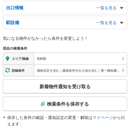
出口情報
一覧を見る
北１出口
駅設備
一覧を見る
あすと長町１丁目、長町３丁目、郡山１・２丁目、八本松１・２丁目、長町商
店街東、仙台市立病院、スーパースポーツゼビオ あすと長町店、ゼビオアリ
バリアフリー状況
ーナ仙台、グラン・スポール あすと長町、漁亭浜や あすと長町店、ｋｎｂ
気になる物件がなかったら
条件を変更しよう！
※段差なしでの移動経路
東日本放送
（○：有り △：要駅員設備 ×：無し）
北２出口
現在の検索条件
【ＪＲ東日本】：○
長町３～５・７・８丁目、長町商店街東、長町商店街西、市交通局長町営業
【仙台市交通局】：○
長町駅
エリア/路線
所、長町小学校、長町病院、サンコウヒルズエステート
エレベータ
南１出口
【ＪＲ】
価格未定を含む｜建築条件付き土地を含む｜第一種低層住居専用地域
詳細条件
長町５丁目～７丁目、長町南１丁目、長町商店街西、仙台南警察署、たいはっ
・ホーム⇔改札
くる、太白区文化センター（らららホール）、イオプラザ、仙台南年金事務
【仙台市交通局】
こ
所、（株）赤井沢 長町本店、森民ビル、バスのりば
新着物件通知を受け取る
・ホーム⇔改札
の
南２出口
・改札⇔南１出口
検
・改札⇔南２出口
ＪＲ長町駅、あすと長町１～４丁目、イケア仙台、長町商店街東、バスのりば
索
エスカレータ
検索条件を保存する
条
【ＪＲ】
件
・ホーム⇔改札
保存した条件の確認・通知設定の変更・解除は
マイページ
から行
で
【仙台市交通局】
えます。
通
・ホーム⇔改札