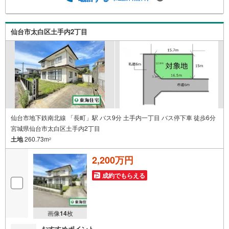
下さい 2.ご来店・ご見学の際に、弊社社員がご自宅まで送
迎させていただきます ご希望の際は、事前にご予約をお願
い致します
仙台市太白区土手内2丁目
仙台市地下鉄南北線 「長町」駅 バス9分 土手内一丁目 バス停下車 徒歩6分
宮城県仙台市太白区土手内2丁目
土地
260.73m
2
2,200万円
成約でもらえる
画像
14
枚
おすすめポイント