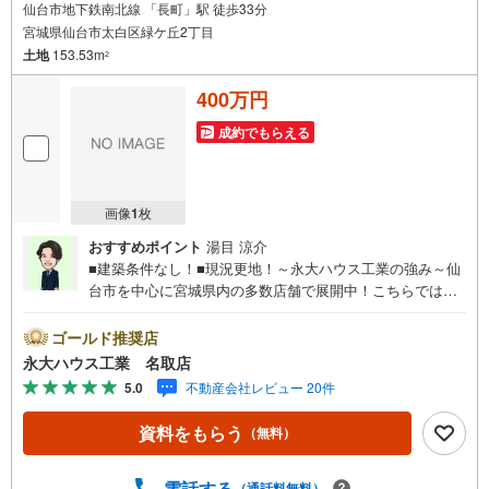
仙台市地下鉄南北線 「長町」駅 徒歩33分
宮城県仙台市太白区緑ケ丘2丁目
土地
153.53m
2
400万円
成約でもらえる
画像
1
枚
おすすめポイント
湯目 涼介
■建築条件なし！■現況更地！～永大ハウス工業の強み～仙
台市を中心に宮城県内の多数店舗で展開中！こちらでは当
社の強みを大きく2つに分けてご紹介！1.＜豊富な不動産知
識＞戸建・マンション・土地…と種別を問わず不動産を取
ゴールド推奨店
り扱っております。さらに教育施設や商業施設、子育て環
永大ハウス工業 名取店
境や行政などの地域情報を総合し、お客様により良い物件
5.0
不動産会社レビュー 20件
選びをしていただけるよう、しっかりとサポートさせてい
ただきます。2.＜経験豊富なスタッフ＞当社では【購入】
資料をもらう
（無料）
【売却】【引っ越し】【リフォーム】など住宅に関する
様々なご相談はもちろん、ご購入時に気になる住宅ローン
や各種税金についても、誠心誠意ご説明させていただきま
電話する
（通話料無料）