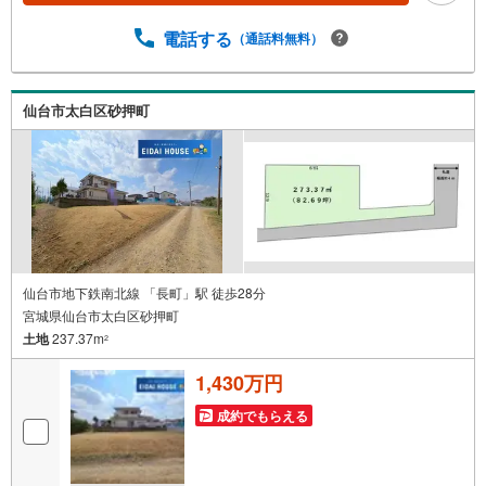
イレブンみどり台店:徒歩9分・みやぎ生協柳生店:車9分 お
問い合わせについて *・当日のご予約も承っております！
電話する
（通話料無料）
お気軽にお電話下さい！・来社はもちろん、メールでのご
相談、資料請求も大歓迎です ⇒お電話に抵抗がある方も安
心してお問い合わせください
仙台市太白区砂押町
仙台市地下鉄南北線 「長町」駅 徒歩28分
宮城県仙台市太白区砂押町
土地
237.37m
2
1,430万円
成約でもらえる