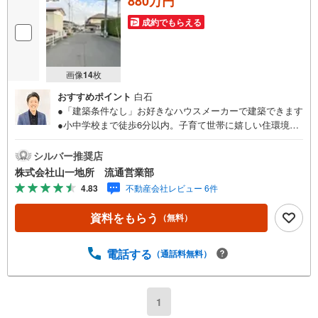
880万円
成約でもらえる
画像
14
枚
おすすめポイント
白石
●「建築条件なし」お好きなハウスメーカーで建築できます
●小中学校まで徒歩6分以内。子育て世帯に嬉しい住環境●
天沼公園近くの穏やかな環境で、四季を感じる暮らし●○●○
●○●○●○●○●○●○●○●○●【購入のご相談】地元に強い「山一
シルバー推奨店
地所」だから売買物件も豊富です！ご希望の物件のご紹介
株式会社山一地所 流通営業部
から、ローンのご相談、投資のご相談までおまかせくださ
4.83
不動産会社レビュー 6件
い!!■住宅ローンはどれくらい組めるのだろう？■無理のな
い支払いの為には、予算をいくらにすればいいの？■マンシ
資料をもらう
（無料）
ョンか戸建か迷い中。どういう基準で選んだらいい？お住
まいに関するご相談を随時お受けしております。専門のス
タッフが丁寧な対応と説明でサポート致します。●○●○●○●
電話する
（通話料無料）
○●○●○●○●○●○●○●
1