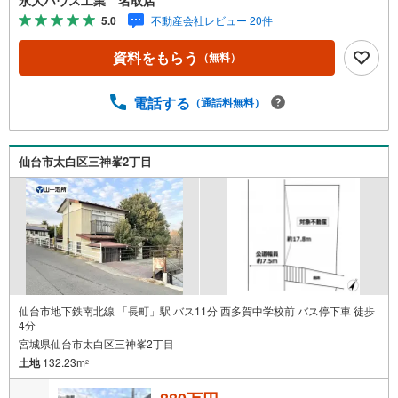
境や行政などの地域情報を総合し、お客様により良い物件
5.0
不動産会社レビュー 20件
選びをしていただけるよう、しっかりとサポートさせてい
ただきます。2.＜経験豊富なスタッフ＞当社では【購入】
資料をもらう
（無料）
【売却】【引っ越し】【リフォーム】など住宅に関する
様々なご相談はもちろん、ご購入時に気になる住宅ローン
や各種税金についても、誠心誠意ご説明させていただきま
電話する
（通話料無料）
す。各店舗ではキッズスペースも完備！お子様連れのご家
族皆様で、ぜひお越しください。営業時間:10:00～18:00
（定休日:火・水曜日 ※店舗により変動あり）現地のご案
仙台市太白区三神峯2丁目
内も可能ですので、どうぞお気軽にお問い合わせくださ
い！
仙台市地下鉄南北線 「長町」駅 バス11分 西多賀中学校前 バス停下車 徒歩
4分
宮城県仙台市太白区三神峯2丁目
土地
132.23m
2