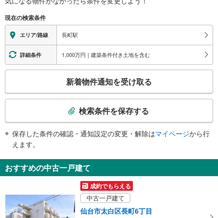
気になる物件がなかったら
条件を変更しよう！
※段差なしでの移動経路
東日本放送
（○：有り △：要駅員設備 ×：無し）
北２出口
現在の検索条件
【ＪＲ東日本】：○
長町３～５・７・８丁目、長町商店街東、長町商店街西、市交通局長町営業
【仙台市交通局】：○
長町駅
エリア/路線
所、長町小学校、長町病院、サンコウヒルズエステート
エレベータ
南１出口
【ＪＲ】
1,000万円｜建築条件付き土地を含む
詳細条件
長町５丁目～７丁目、長町南１丁目、長町商店街西、仙台南警察署、たいはっ
・ホーム⇔改札
くる、太白区文化センター（らららホール）、イオプラザ、仙台南年金事務
【仙台市交通局】
こ
所、（株）赤井沢 長町本店、森民ビル、バスのりば
新着物件通知を受け取る
・ホーム⇔改札
の
南２出口
・改札⇔南１出口
検
・改札⇔南２出口
ＪＲ長町駅、あすと長町１～４丁目、イケア仙台、長町商店街東、バスのりば
索
エスカレータ
検索条件を保存する
条
【ＪＲ】
件
・ホーム⇔改札
保存した条件の確認・通知設定の変更・解除は
マイページ
から行
で
【仙台市交通局】
えます。
通
・ホーム⇔改札
・改札⇔南１出口（途中一部）
知
おすすめの中古一戸建て
・改札⇔南２出口
を
トイレ
受
成約でもらえる
【ＪＲ】
け
中古一戸建て
《多機能トイレ》
取
・改札内
仙台市太白区長町6丁目
る
【仙台市交通局】