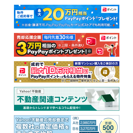
マンションカタログ
教えて！住まいの先生
新築マンション
中古マンション
新築一戸建て
中古一戸建て
注文住宅
土地
売却査定