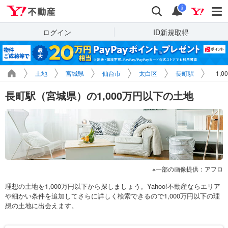
Yahoo!不動産
検索
通知
i
ログイン
ID新規取得
土地
宮城県
仙台市
太白区
長町駅
1,
長町駅（宮城県）の1,000万円以下の土地
一部の画像提供：アフロ
理想の土地を1,000万円以下から探しましょう。Yahoo!不動産ならエリア
や細かい条件を追加してさらに詳しく検索できるので1,000万円以下の理
想の土地に出会えます。