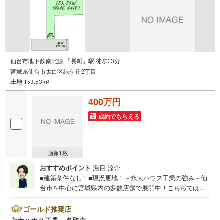
り）現地のご案内も可能ですので、どうぞお気軽にお問い
合わせください！
仙台市地下鉄南北線 「長町」駅 徒歩33分
宮城県仙台市太白区緑ケ丘2丁目
土地
153.53m
2
400万円
成約でもらえる
画像
1
枚
おすすめポイント
湯目 涼介
■建築条件なし！■現況更地！～永大ハウス工業の強み～仙
台市を中心に宮城県内の多数店舗で展開中！こちらでは当
社の強みを大きく2つに分けてご紹介！1.＜豊富な不動産知
識＞戸建・マンション・土地…と種別を問わず不動産を取
ゴールド推奨店
り扱っております。さらに教育施設や商業施設、子育て環
永大ハウス工業 名取店