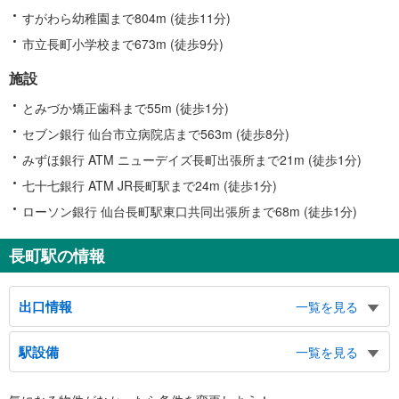
すがわら幼稚園まで804m (徒歩11分)
市立長町小学校まで673m (徒歩9分)
施設
とみづか矯正歯科まで55m (徒歩1分)
セブン銀行 仙台市立病院店まで563m (徒歩8分)
みずほ銀行 ATM ニューデイズ長町出張所まで21m (徒歩1分)
七十七銀行 ATM JR長町駅まで24m (徒歩1分)
ローソン銀行 仙台長町駅東口共同出張所まで68m (徒歩1分)
長町駅の情報
出口情報
一覧を見る
北１出口
駅設備
一覧を見る
あすと長町１丁目、長町３丁目、郡山１・２丁目、八本松１・２丁目、長町商
店街東、仙台市立病院、スーパースポーツゼビオ あすと長町店、ゼビオアリ
バリアフリー状況
ーナ仙台、グラン・スポール あすと長町、漁亭浜や あすと長町店、ｋｎｂ