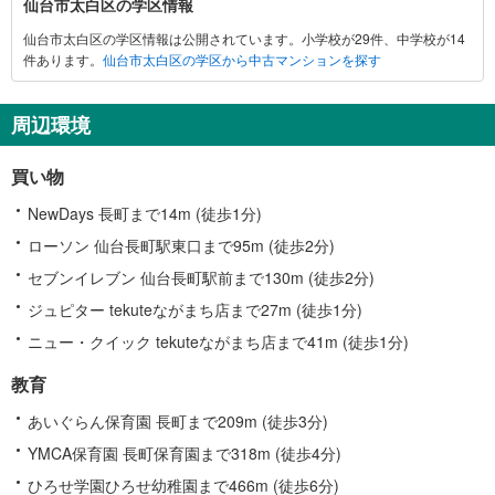
仙台市太白区の学区情報
台
仙台市太白区の学区情報は公開されています。小学校が29件、中学校が14
市
件あります。
仙台市太白区の学区から中古マンションを探す
太
白
区
周辺環境
に
関
買い物
す
る
NewDays 長町まで14m (徒歩1分)
情
ローソン 仙台長町駅東口まで95m (徒歩2分)
報
セブンイレブン 仙台長町駅前まで130m (徒歩2分)
ジュピター tekuteながまち店まで27m (徒歩1分)
ニュー・クイック tekuteながまち店まで41m (徒歩1分)
教育
あいぐらん保育園 長町まで209m (徒歩3分)
YMCA保育園 長町保育園まで318m (徒歩4分)
ひろせ学園ひろせ幼稚園まで466m (徒歩6分)