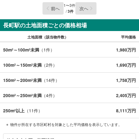
1
〜
3
件
前へ
次へ
/
3
件
長町駅の土地面積ごとの価格相場
土地面積（該当物件数）
平均価格
50m
～100m
未満
（
1
件）
1,980万円
2
2
100m
～150m
未満
（
2
件）
1,690万円
2
2
150m
～200m
未満
（
14
件）
1,758万円
2
2
200m
～250m
未満
（
4
件）
2,405万円
2
2
250m
以上
（
11
件）
8,111万円
2
物件が所在する市区町村を対象とした平均価格を表示しています。
仙