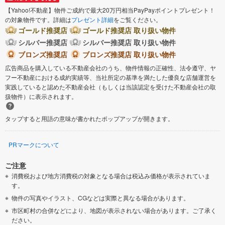
【Yahoo!不動産】物件ご成約で最大20万円相当PayPayポイントプレゼント！
の対象物件です。詳細は
プレゼント詳細
をご覧ください。
ゴールド推奨店
ゴールド推奨店 取り扱い物件
シルバー推奨店
シルバー推奨店 取り扱い物件
ブロンズ推奨店
ブロンズ推奨店 取り扱い物件
広告商品を購入している不動産会社のうち、物件情報の正確性、法令遵守、ヤ
フー不動産における成約実績等、当社所定の基準を満たした優良な店舗運営を
実践していると認めた不動産会社（もしくは当該認定を受けた不動産会社の取
扱物件）に表示されます。
タップすると用語の意味が書かれたポップアップが開きます。
PRマークについて
ご注意
消費税および地方消費税の対象となる場合は税込み価格が表示されていま
す。
物件の写真やイラスト、CGなどは実際と異なる場合があります。
市区町村の合併などにより、地図が表示されない場合があります。ご了承く
ださい。