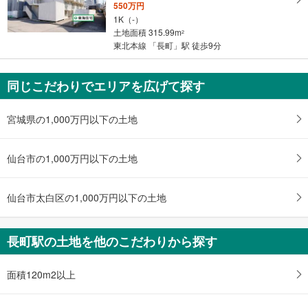
550万円
・
《多機能トイレ》
1K（-）
条
・改札外
土地面積 315.99m
2
件
その他
東北本線 「長町」駅 徒歩9分
を
【ＪＲ】
マ
・点字運賃表
同じこだわりでエリアを広げて探す
【仙台市交通局】
イ
・ＡＥＤ
ペ
ー
宮城県の1,000万円以下の土地
ジ
に
仙台市の1,000万円以下の土地
保
存
す
仙台市太白区の1,000万円以下の土地
る
長町駅の土地を他のこだわりから探す
面積120m2以上