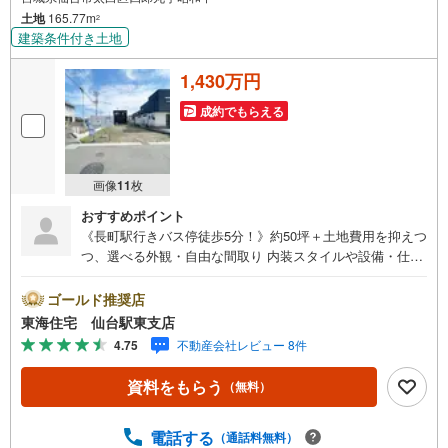
土地
165.77m
2
建築条件付き土地
1,430万円
成約でもらえる
画像
11
枚
おすすめポイント
《長町駅行きバス停徒歩5分！》約50坪＋土地費用を抑えつ
つ、選べる外観・自由な間取り 内装スタイルや設備・仕様
もお選びいただけます 東四郎丸小・袋原中学校エリア 参考
プランあり！お気軽にご相談ください * 未掲載物件のご提
ゴールド推奨店
案・ご案内も可能です * アピールポイント *■建築条件付き
東海住宅 仙台駅東支店
土地の場合、建てる家は注文住宅と同じく、 敷地条件に
4.75
不動産会社レビュー 8件
合わせて自由に間取りや仕様を決められます ■お客様のご
希望に合わせて、イメージプラン＆総予算をご提案しま
資料をもらう
（無料）
す。■建物のご予算等、ご相談承ります 周辺環境 *・東四郎
丸小学校:徒歩10分・袋原中学校:徒歩17分・ファミリーマ
ート吹上店:徒歩9分・ウジエスーパー袋原店:車5分 お問い
電話する
（通話料無料）