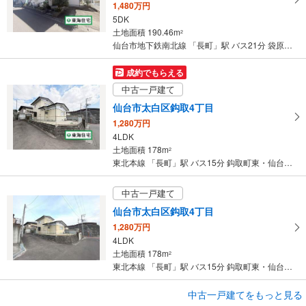
1,480万円
ジ
5DK
に
土地面積 190.46m
2
保
仙台市地下鉄南北線 「長町」駅 バス21分 袋原三丁目 バス停下車 徒歩8分
存
す
成約でもらえる
る
中古一戸建て
仙台市太白区鈎取4丁目
1,280万円
4LDK
土地面積 178m
2
東北本線 「長町」駅 バス15分 鈎取町東・仙台西高校入口 バス停下車 徒歩6分
中古一戸建て
仙台市太白区鈎取4丁目
1,280万円
4LDK
土地面積 178m
2
東北本線 「長町」駅 バス15分 鈎取町東・仙台西高校入口 バス停下車 徒歩6分
成約でもらえる
中古一戸建てをもっと見る