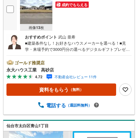
成約でもらえる
画像
13
枚
おすすめポイント
武山 亜希
■建築条件なし！お好きなハウスメーカーを選べる！■見
学・来場予約で3000円分の選べるデジタルギフトプレゼン
ト実施中■～永大ハウス工業の強み～仙台市を中心に宮城県
内の多数店舗で展開中！こちらでは当社の強みを大きく2つ
ゴールド推奨店
に分けてご紹介！1.＜豊富な不動産知識＞戸建・マンショ
永大ハウス工業 高砂店
ン・土地...と種別を問わず不動産を取り扱っております。
4.72
不動産会社レビュー 11件
更に教育施設や商業施設、子育て環境や行政などの地域情
報を総合し、お客様により良い物件選びをして頂けるよ
資料をもらう
（無料）
う、しっかりとサポートさせて頂きます。2.＜経験豊富な
スタッフ＞当社では【購入】【売却】【引っ越し】【リフ
ォーム】など住宅に関する様々なご質問はもちろん、ご購
電話する
（通話料無料）
入時に気になる住宅ローン各種税金についても、誠心誠意
ご説明させて頂きます。各店舗ではキッズスペースも完
備！お子様連れのご家族様で是非お越しください。営業時
仙台市太白区青山1丁目
間:10:00～18:00（定休日火・水曜日※店舗により変動あ
り）現地のご案内も可能ですので、どうぞお気軽にお問い