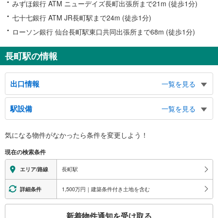
みずほ銀行 ATM ニューデイズ長町出張所まで21m (徒歩1分)
七十七銀行 ATM JR長町駅まで24m (徒歩1分)
ローソン銀行 仙台長町駅東口共同出張所まで68m (徒歩1分)
長町駅の情報
出口情報
一覧を見る
北１出口
駅設備
一覧を見る
あすと長町１丁目、長町３丁目、郡山１・２丁目、八本松１・２丁目、長町商
店街東、仙台市立病院、スーパースポーツゼビオ あすと長町店、ゼビオアリ
バリアフリー状況
ーナ仙台、グラン・スポール あすと長町、漁亭浜や あすと長町店、ｋｎｂ
気になる物件がなかったら
条件を変更しよう！
※段差なしでの移動経路
東日本放送
（○：有り △：要駅員設備 ×：無し）
北２出口
現在の検索条件
【ＪＲ東日本】：○
長町３～５・７・８丁目、長町商店街東、長町商店街西、市交通局長町営業
【仙台市交通局】：○
長町駅
エリア/路線
所、長町小学校、長町病院、サンコウヒルズエステート
エレベータ
南１出口
【ＪＲ】
1,500万円｜建築条件付き土地を含む
詳細条件
長町５丁目～７丁目、長町南１丁目、長町商店街西、仙台南警察署、たいはっ
・ホーム⇔改札
くる、太白区文化センター（らららホール）、イオプラザ、仙台南年金事務
【仙台市交通局】
こ
所、（株）赤井沢 長町本店、森民ビル、バスのりば
新着物件通知を受け取る
・ホーム⇔改札