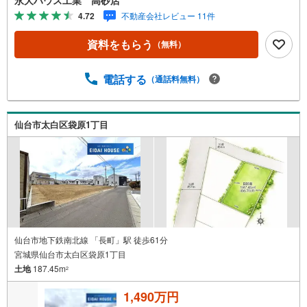
ン・土地...と種別を問わず不動産を取り扱っております。
4.72
不動産会社レビュー 11件
更に教育施設や商業施設、子育て環境や行政などの地域情
報を総合し、お客様により良い物件選びをして頂けるよ
資料をもらう
（無料）
う、しっかりとサポートさせて頂きます。2.＜経験豊富な
スタッフ＞当社では【購入】【売却】【引っ越し】【リフ
ォーム】など住宅に関する様々なご質問はもちろん、ご購
電話する
（通話料無料）
入時に気になる住宅ローン各種税金についても、誠心誠意
ご説明させて頂きます。各店舗ではキッズスペースも完
備！お子様連れのご家族様で是非お越しください。営業時
仙台市太白区袋原1丁目
間:10:00～18:00（定休日火・水曜日※店舗により変動あ
り）現地のご案内も可能ですので、どうぞお気軽にお問い
合わせください！
仙台市地下鉄南北線 「長町」駅 徒歩61分
宮城県仙台市太白区袋原1丁目
土地
187.45m
2
1,490万円