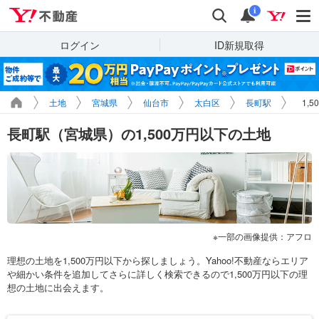
Yahoo!不動産
検索
通知
i
ログイン
ID新規取得
土地
宮城県
仙台市
太白区
長町駅
1,
長町駅（宮城県）の1,500万円以下の土地
一部の画像提供：アフロ
理想の土地を1,500万円以下から探しましょう。Yahoo!不動産ならエリア
や細かい条件を追加してさらに詳しく検索できるので1,500万円以下の理
想の土地に出会えます。