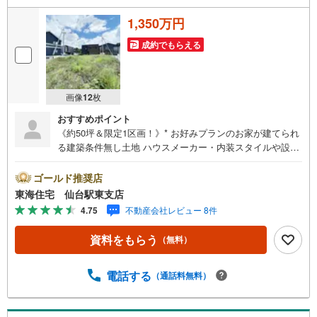
1,350万円
成約でもらえる
画像
12
枚
おすすめポイント
《約50坪＆限定1区画！》* お好みプランのお家が建てられ
る建築条件無し土地 ハウスメーカー・内装スタイルや設
備・仕様もお選びいただけます 長町南駅・長町駅行きバス
停まで徒歩7分 * 未掲載物件のご提案・ご案内も可能です *
ゴールド推奨店
アピールポイント *■自分に合ったスケジュールで間取りな
東海住宅 仙台駅東支店
どを選ぶことができます ■お好きなハウスメーカーで自由
4.75
不動産会社レビュー 8件
設計が可能な条件無し土地 。■選べる外観・自由な間取り
■プランの練りやすい高低差のないキレイな整形地 :）■弊
資料をもらう
（無料）
社には建築部もございます。建築プランのご相談も承りま
す ■日当たりや広さ ！車の出し入れラクチンな三方角地 周
辺環境 *・野山小学校:徒歩28分・山田中学校:徒歩14分・セ
電話する
（通話料無料）
ブンイレブン山田店:徒歩11分・イオンスーパーセンター鈎
取店:車で5分 お問い合わせについて *・当日のご予約も承
っております！お気軽にお電話下さい！・来社はもちろ