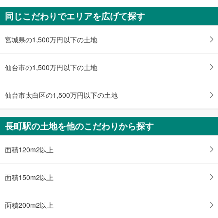
中古一戸建て
同じこだわりでエリアを広げて探す
名取市相互台2丁目
1,398万円
4LDK
宮城県の1,500万円以下の土地
土地面積 208.74m
2
仙台市地下鉄南北線 「長町」駅 バス34分 ライフタウン名取 バス停下車 徒歩4分
仙台市の1,500万円以下の土地
仙台市太白区の1,500万円以下の土地
長町駅の土地を他のこだわりから探す
面積120m2以上
面積150m2以上
面積200m2以上