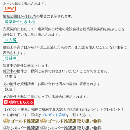
あった場合に表示されます。
NEW
情報公開日が7日以内の場合に表示されます。
建築条件付き土地
売買契約にあたって一定期間内に特定の建設会社と建築請負契約を結ぶことを
条件にしている土地に表示されます。
未入居
建築工事完了日から1年以上経過したものの、まだ誰も住んだことがない住宅に
表示されます。
賃貸中
賃貸中の物件に表示されます。
賃貸中の物件は、原則ご自身でお住まいいただくことができません。
請求済
その物件が資料請求・お問い合わせ済みの場合に表示されます。
既読
その物件を既にご覧になっている場合に表示されます。
成約でもらえる
【Yahoo!不動産】物件ご成約で最大20万円相当PayPayポイントプレゼント！
の対象物件です。詳細は
プレゼント詳細
をご覧ください。
ゴールド推奨店
ゴールド推奨店 取り扱い物件
シルバー推奨店
シルバー推奨店 取り扱い物件