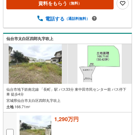
資料をもらう
（無料）
南店 徒歩11分（851m）*総合病院仙台赤十字病院 徒歩1
4分（1055m）*みやぎ生協 八木山店 車で4分（1324m）
電話する
（通話料無料）
仙台市太白区四郎丸字吹上
仙台市地下鉄南北線 「長町」駅 バス33分 東中田市民センター前 バス停下
車 徒歩4分
宮城県仙台市太白区四郎丸字吹上
土地
166.71m
2
1,290万円