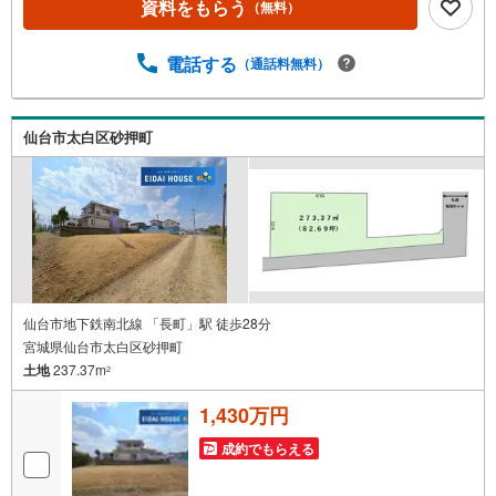
資料をもらう
（無料）
ョンか戸建か迷い中。どういう基準で選んだらいい？お住
まいに関するご相談を随時お受けしております。専門のス
タッフが丁寧な対応と説明でサポート致します。●○●○●○●
電話する
（通話料無料）
○●○●○●○●○●○●○●
仙台市太白区砂押町
仙台市地下鉄南北線 「長町」駅 徒歩28分
宮城県仙台市太白区砂押町
土地
237.37m
2
1,430万円
成約でもらえる