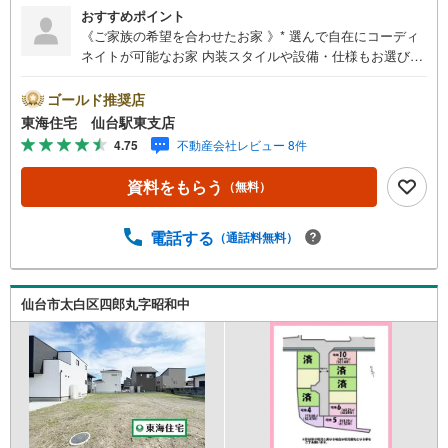
おすすめポイント
《ご家族の希望を合わせたお家 》* 選んで自在にコーディ
ネイトが可能なお家 内装スタイルや設備・仕様もお選びい
ただけます 東四郎丸小・袋原中学校エリア 参考プランあ
り！お気軽にご相談ください * 未掲載物件のご提案・ご案
ゴールド推奨店
内も可能です * アピールポイント *■建築条件付き土地の場
東海住宅 仙台駅東支店
合、建てる家は注文住宅と同じく、 敷地条件に合わせて
4.75
不動産会社レビュー 8件
自由に間取りや仕様を決められます ■お客様のご希望に合
わせて、イメージプラン＆総予算をご提案します。■建物の
資料をもらう
（無料）
ご予算等、ご相談承ります 周辺環境 *・東四郎丸小学校:徒
歩10分・袋原中学校:徒歩17分・ファミリーマート吹上店:
徒歩9分・ウジエスーパー袋原店:車5分 お問い合わせにつ
電話する
（通話料無料）
いて *・当日のご予約も承っております！お気軽にお電話
下さい！・来社はもちろん、メールでのご相談、資料請求
も大歓迎です ⇒お電話に抵抗がある方も安心してお問い合
仙台市太白区四郎丸字昭和中
わせください