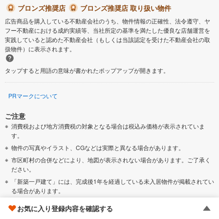
ブロンズ推奨店
ブロンズ推奨店 取り扱い物件
広告商品を購入している不動産会社のうち、物件情報の正確性、法令遵守、ヤ
フー不動産における成約実績等、当社所定の基準を満たした優良な店舗運営を
実践していると認めた不動産会社（もしくは当該認定を受けた不動産会社の取
扱物件）に表示されます。
タップすると用語の意味が書かれたポップアップが開きます。
PRマークについて
ご注意
消費税および地方消費税の対象となる場合は税込み価格が表示されていま
す。
物件の写真やイラスト、CGなどは実際と異なる場合があります。
市区町村の合併などにより、地図が表示されない場合があります。ご了承く
ださい。
「新築一戸建て」には、完成後1年を経過している未入居物件が掲載されてい
る場合があります。
「新築一戸建て」には、販売住戸が複数の物件は、全ての住戸に該当しない
お気に入り登録内容を確認する
項目もあります。各問い合わせ先にご確認ください。