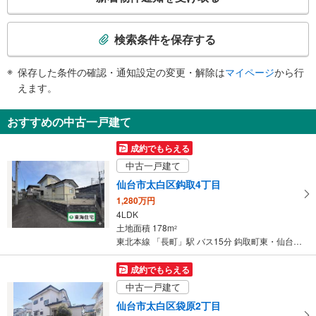
の
南２出口
・改札⇔南１出口
検
・改札⇔南２出口
ＪＲ長町駅、あすと長町１～４丁目、イケア仙台、長町商店街東、バスのりば
索
エスカレータ
検索条件を保存する
条
【ＪＲ】
件
・ホーム⇔改札
保存した条件の確認・通知設定の変更・解除は
マイページ
から行
で
【仙台市交通局】
えます。
通
・ホーム⇔改札
・改札⇔南１出口（途中一部）
知
おすすめの中古一戸建て
・改札⇔南２出口
を
トイレ
受
成約でもらえる
【ＪＲ】
け
中古一戸建て
《多機能トイレ》
取
・改札内
仙台市太白区鈎取4丁目
る
【仙台市交通局】
1,280万円
・
《多機能トイレ》
4LDK
条
・改札外
土地面積 178m
2
件
その他
東北本線 「長町」駅 バス15分 鈎取町東・仙台西高校入口 バス停下車 徒歩6分
を
【ＪＲ】
マ
・点字運賃表
成約でもらえる
【仙台市交通局】
イ
中古一戸建て
・ＡＥＤ
ペ
仙台市太白区袋原2丁目
ー