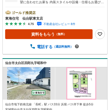
望に合わせたお家を 内装スタイルや設備・仕様もお選びい
ただけます 東四郎丸小・袋原中学校エリア 参考プランあ
り！お気軽にご相談ください * 未掲載物件のご提案・ご案
ゴールド推奨店
内も可能です * アピールポイント *■建築条件付き土地の場
東海住宅 仙台駅東支店
合、建てる家は注文住宅と同じく、 敷地条件に合わせて
4.75
不動産会社レビュー 8件
自由に間取りや仕様を決められます ■お客様のご希望に合
わせて、イメージプラン＆総予算をご提案します。■建物の
資料をもらう
（無料）
ご予算等、ご相談承ります 周辺環境 *・東四郎丸小学校:徒
歩10分・袋原中学校:徒歩17分・ファミリーマート吹上店:
徒歩9分・ウジエスーパー袋原店:車5分 お問い合わせにつ
電話する
（通話料無料）
いて *・当日のご予約も承っております！お気軽にお電話
下さい！・来社はもちろん、メールでのご相談、資料請求
も大歓迎です ⇒お電話に抵抗がある方も安心してお問い合
仙台市太白区四郎丸字昭和中
わせください
仙台市地下鉄南北線 「長町」駅 バス33分 浜堀 バス停下車 徒歩5分
宮城県仙台市太白区四郎丸字昭和中