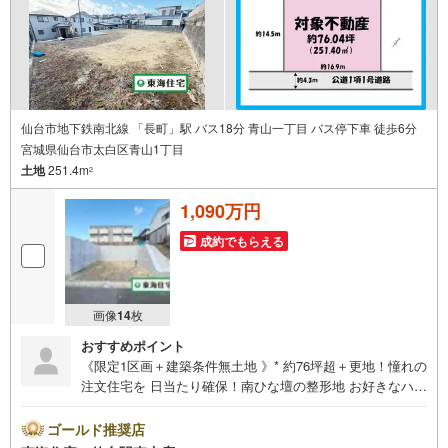
合わせください！
仙台市地下鉄南北線 「長町」駅 バス18分 青山一丁目 バス停下車 徒歩6分
宮城県仙台市太白区青山1丁目
土地
251.4m
2
1,090万円
成約でもらえる
画像
14
枚
おすすめポイント
《限定1区画＋建築条件無土地 》* 約76坪超＋更地！憧れの
注文住宅を 日当たり確保！南ひな壇の整形地 お好きなハウ
スメーカーで建築 駐車場2台・お子様が安心して遊べるお
庭付きのお家プランも * 未掲載物件のご提案・ご案内も可
ゴールド推奨店
能です * アピールポイント *■自分に合ったスケジュールで