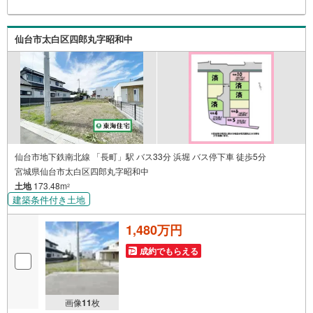
合わせについて *・当日のご予約も承っております！お気
軽にお電話下さい！・来社はもちろん、メールでのご相
談、資料請求も大歓迎です ⇒お電話に抵抗がある方も安心
仙台市太白区四郎丸字昭和中
してお問い合わせください
仙台市地下鉄南北線 「長町」駅 バス33分 浜堀 バス停下車 徒歩5分
宮城県仙台市太白区四郎丸字昭和中
土地
173.48m
2
建築条件付き土地
1,480万円
成約でもらえる
画像
11
枚