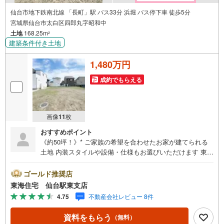
仙台市地下鉄南北線 「長町」駅 バス33分 浜堀 バス停下車 徒歩5分
宮城県仙台市太白区四郎丸字昭和中
土地
168.25m
2
建築条件付き土地
1,480万円
成約でもらえる
画像
11
枚
おすすめポイント
《約50坪！》* ご家族の希望を合わせたお家が建てられる
土地 内装スタイルや設備・仕様もお選びいただけます 東四
郎丸小・袋原中学校エリア 参考プランあり！お気軽にご相
談ください * 未掲載物件のご提案・ご案内も可能です * ア
ゴールド推奨店
ピールポイント *■建築条件付き土地の場合、建てる家は注
東海住宅 仙台駅東支店
文住宅と同じく、 敷地条件に合わせて自由に間取りや仕
4.75
不動産会社レビュー 8件
様を決められます ■お客様のご希望に合わせて、イメージ
プラン＆総予算をご提案します。■建物のご予算等、ご相談
資料をもらう
（無料）
承ります 周辺環境 *・東四郎丸小学校:徒歩10分・袋原中学