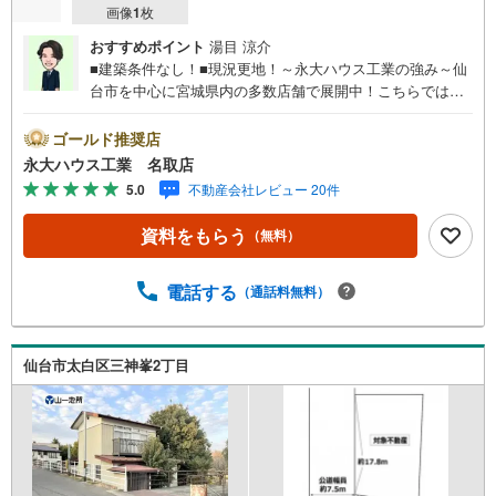
画像
1
枚
おすすめポイント
湯目 涼介
■建築条件なし！■現況更地！～永大ハウス工業の強み～仙
台市を中心に宮城県内の多数店舗で展開中！こちらでは当
社の強みを大きく2つに分けてご紹介！1.＜豊富な不動産知
識＞戸建・マンション・土地…と種別を問わず不動産を取
ゴールド推奨店
り扱っております。さらに教育施設や商業施設、子育て環
永大ハウス工業 名取店
境や行政などの地域情報を総合し、お客様により良い物件
5.0
不動産会社レビュー 20件
選びをしていただけるよう、しっかりとサポートさせてい
ただきます。2.＜経験豊富なスタッフ＞当社では【購入】
資料をもらう
（無料）
【売却】【引っ越し】【リフォーム】など住宅に関する
様々なご相談はもちろん、ご購入時に気になる住宅ローン
や各種税金についても、誠心誠意ご説明させていただきま
電話する
（通話料無料）
す。各店舗ではキッズスペースも完備！お子様連れのご家
族皆様で、ぜひお越しください。営業時間:10:00～18:00
（定休日:火・水曜日 ※店舗により変動あり）現地のご案
仙台市太白区三神峯2丁目
内も可能ですので、どうぞお気軽にお問い合わせくださ
い！