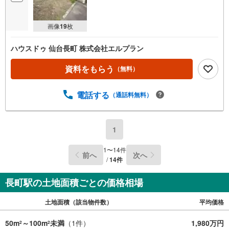
画像
19
枚
ハウスドゥ 仙台長町 株式会社エルプラン
資料をもらう
（無料）
電話する
（通話料無料）
1
1
〜
14
件
前へ
次へ
/
14
件
長町駅の土地面積ごとの価格相場
土地面積（該当物件数）
平均価格
50m
～100m
未満
（
1
件）
1,980万円
2
2