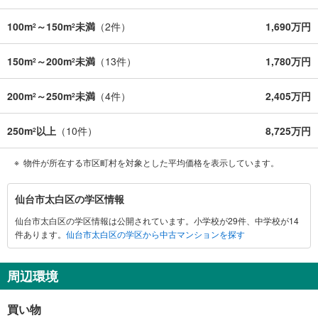
100m
～150m
未満
（
2
件）
1,690万円
2
2
150m
～200m
未満
（
13
件）
1,780万円
2
2
200m
～250m
未満
（
4
件）
2,405万円
2
2
250m
以上
（
10
件）
8,725万円
2
物件が所在する市区町村を対象とした平均価格を表示しています。
仙
仙台市太白区の学区情報
台
仙台市太白区の学区情報は公開されています。小学校が29件、中学校が14
市
件あります。
仙台市太白区の学区から中古マンションを探す
太
白
区
周辺環境
に
関
買い物
す