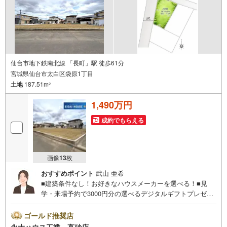
り）現地のご案内も可能ですので、どうぞお気軽にお問い
合わせください！
仙台市地下鉄南北線 「長町」駅 徒歩61分
宮城県仙台市太白区袋原1丁目
土地
187.51m
2
1,490万円
成約でもらえる
画像
13
枚
おすすめポイント
武山 亜希
■建築条件なし！お好きなハウスメーカーを選べる！■見
学・来場予約で3000円分の選べるデジタルギフトプレゼン
ト実施中■～永大ハウス工業の強み～仙台市を中心に宮城県
内の多数店舗で展開中！こちらでは当社の強みを大きく2つ
ゴールド推奨店
に分けてご紹介！1.＜豊富な不動産知識＞戸建・マンショ
永大ハウス工業 高砂店