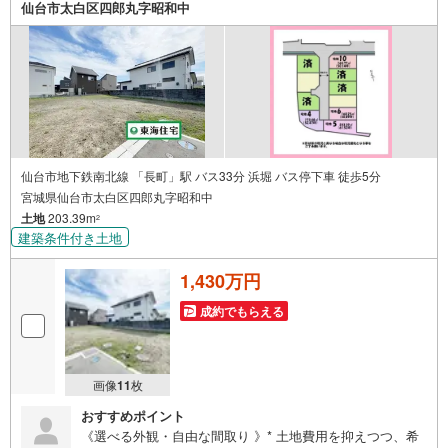
仙台市太白区四郎丸字昭和中
ん、メールでのご相談、資料請求も大歓迎です ⇒お電話に
抵抗がある方も安心してお問い合わせください
仙台市地下鉄南北線 「長町」駅 バス33分 浜堀 バス停下車 徒歩5分
宮城県仙台市太白区四郎丸字昭和中
土地
203.39m
2
建築条件付き土地
1,430万円
成約でもらえる
画像
11
枚
おすすめポイント
《選べる外観・自由な間取り 》* 土地費用を抑えつつ、希