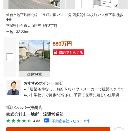
仙台市地下鉄南北線 「長町」駅 バス11分 西多賀中学校前 バス停下車 徒歩
4分
宮城県仙台市太白区三神峯2丁目
土地
132.23m
2
880万円
成約でもらえる
画像
14
枚
おすすめポイント
白石
●「建築条件なし」お好きなハウスメーカーで建築できます
●小中学校まで徒歩6分以内。子育て世帯に嬉しい住環境●
天沼公園近くの穏やかな環境で、四季を感じる暮らし●○●○
●○●○●○●○●○●○●○●○●【購入のご相談】地元に強い「山一
シルバー推奨店
地所」だから売買物件も豊富です！ご希望の物件のご紹介
株式会社山一地所 流通営業部
から、ローンのご相談、投資のご相談までおまかせくださ
4.83
不動産会社レビュー 6件
い!!■住宅ローンはどれくらい組めるのだろう？■無理のな
い支払いの為には、予算をいくらにすればいいの？■マンシ