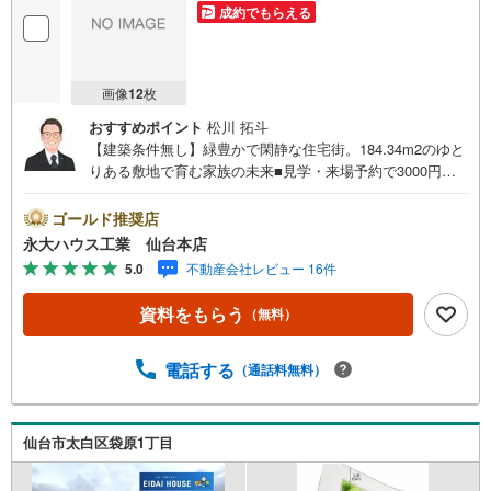
成約でもらえる
画像
12
枚
おすすめポイント
松川 拓斗
【建築条件無し】緑豊かで閑静な住宅街。184.34m2のゆと
りある敷地で育む家族の未来■見学・来場予約で3000円分
の選べるデジタルギフトプレゼント実施中■デジコ詳細はH
P参照～永大ハウス工業の強み～仙台市を中心に宮城県内
ゴールド推奨店
の多数店舗で展開中！こちらでは当社の強みを大きく2つに
永大ハウス工業 仙台本店
分けてご紹介！1.＜豊富な不動産知識＞戸建・マンショ
5.0
不動産会社レビュー 16件
ン・土地...と種別を問わず不動産を取り扱っております。
更に教育施設や商業施設、子育て環境や行政などの地域情
資料をもらう
（無料）
報を総合し、お客様により良い物件選びをして頂けるよ
う、しっかりとサポートさせて頂きます。2.＜経験豊富な
スタッフ＞当社では【購入】【売却】【引っ越し】【リフ
電話する
（通話料無料）
ォーム】など住宅に関する様々なご質問はもちろん、ご購
入時に気になる住宅ローン各種税金についても、誠心誠意
ご説明させて頂きます。各店舗ではキッズスペースも完
仙台市太白区袋原1丁目
備！お子様連れのご家族様で是非お越しください。営業時
間:10:00～18:00（定休日火・水曜日※店舗により変動あ