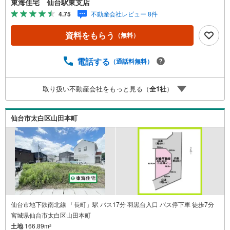
東海住宅 仙台駅東支店
間取りなどを選ぶことができます ■お好きなハウスメーカ
4.75
不動産会社レビュー 8件
ーで自由設計が可能な条件無し土地 。■選べる外観・自由
な間取り ■プランの練りやすい高低差のないキレイな整形
資料をもらう
（無料）
地 :）【配管状況】・上水道:引込み有（20mm）・下水道:
引込み有・ガス:引込み有 周辺環境 *・八木山小学校:徒歩1
3分・八木山中学校:徒歩19分・セブンイレブン青山店:徒歩
電話する
（通話料無料）
6分・みやぎ生協八木山店:車5分 お問い合わせについて *・
当日のご予約も承っております！お気軽にお電話下さ
取り扱い不動産会社をもっと見る（
全
1
社
）
い！・来社はもちろん、メールでのご相談、資料請求も大
歓迎です ⇒お電話に抵抗がある方も安心してお問い合わせ
ください
仙台市太白区山田本町
仙台市地下鉄南北線 「長町」駅 バス17分 羽黒台入口 バス停下車 徒歩7分
宮城県仙台市太白区山田本町
土地
166.89m
2