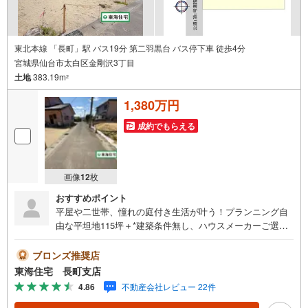
東北本線 「長町」駅 バス19分 第二羽黒台 バス停下車 徒歩4分
宮城県仙台市太白区金剛沢3丁目
土地
383.19m
2
1,380万円
成約でもらえる
画像
12
枚
おすすめポイント
平屋や二世帯、憧れの庭付き生活が叶う！プランニング自
由な平坦地115坪＋*建築条件無し、ハウスメーカーご選択
OK！*自転車にも優しい平坦な土地*のんびりと過ごせる閑
静な住宅街*上下水道:引込み有*都市ガス:前面道路配管あ
ブロンズ推奨店
り・敷地内引込み管なし《教育環境》*金剛沢小学校 徒歩
東海住宅 長町支店
13分（76m）*西多賀中学校 徒歩21分（663m）*西多賀幼
4.86
不動産会社レビュー 22件
稚園 徒歩13分（990m）《生活環境》*セブンイレブン 仙
台八木山南店 徒歩10分（761m）*ウエルシア仙台八木山