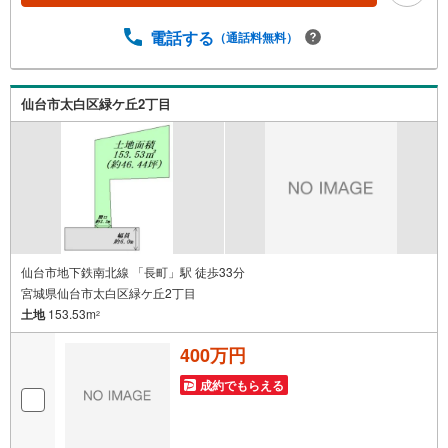
校:徒歩17分・ファミリーマート吹上店:徒歩9分・ウジエス
ーパー袋原店:車5分 お問い合わせについて *・当日のご予
電話する
（通話料無料）
約も承っております！お気軽にお電話下さい！・来社はも
ちろん、メールでのご相談、資料請求も大歓迎です ⇒お電
話に抵抗がある方も安心してお問い合わせください
仙台市太白区緑ケ丘2丁目
仙台市地下鉄南北線 「長町」駅 徒歩33分
宮城県仙台市太白区緑ケ丘2丁目
土地
153.53m
2
400万円
成約でもらえる