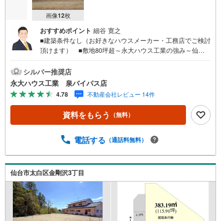
画像
12
枚
おすすめポイント
細谷 寛之
■建築条件なし（お好きなハウスメーカー・工務店でご検討
頂けます） ■敷地80坪超～永大ハウス工業の強み～仙台
市を中心に宮城県内の多数店舗で展開中！こちらでは当社
の強みを大きく2つに分けてご紹介！1.＜豊富な不動産知識
シルバー推奨店
＞戸建・マンション・土地...と種別を問わず不動産を取り
永大ハウス工業 泉バイパス店
扱っております。更に教育施設や商業施設、子育て環境や
4.78
不動産会社レビュー 14件
行政などの地域情報を総合し、お客様により良い物件選び
をして頂けるよう、しっかりとサポートさせて頂きます。
資料をもらう
（無料）
2.＜経験豊富なスタッフ＞当社では【購入】【売却】【引
っ越し】【リフォーム】など住宅に関する様々なご質問は
もちろん、ご購入時に気になる住宅ローン各種税金につい
電話する
（通話料無料）
ても、誠心誠意ご説明させて頂きます。各店舗ではキッズ
スペースも完備！お子様連れのご家族様で是非お越しくだ
さい。営業時間:10:00～18:00（定休日火・水曜日※店舗に
仙台市太白区金剛沢3丁目
より変動あり）現地のご案内も可能ですので、どうぞお気
軽にお問い合わせください！