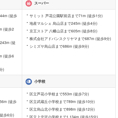
スーパー
)
片町線
(
5
)
4m (徒歩
サミット 芦花公園駅前店まで71m (徒歩1分)
)
関西空港線
(
0
)
地産マルシェ 烏山店まで245m (徒歩4分)
東線
(
15
)
本四備讃線
(
0
)
 (徒歩2
京王ストア 八幡山店まで605m (徒歩8分)
予土線
(
0
)
株式会社アドバンスクリヤマまで687m (徒歩9分)
3m (徒
徳島線
(
1
)
シミズヤ烏山店まで686m (徒歩9分)
)
土讃線
(
0
)
 (徒歩6
線
(
15
)
香椎線
(
3
)
分)
肥薩線
(
0
)
小学校
0
)
唐津線
(
0
)
区立芦花小学校まで553m (徒歩7分)
1
)
大村線
(
0
)
6m (徒歩
区立武蔵丘小学校まで789m (徒歩10分)
0
)
日豊本線
(
9
)
区立烏山北小学校まで898m (徒歩12分)
吉都線
(
0
)
徒歩6分)
区立上北沢小学校まで1,134m (徒歩15分)