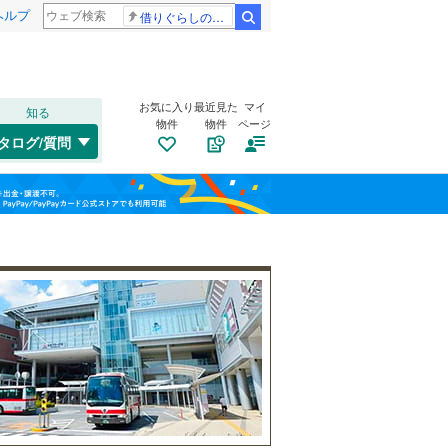
ヘルプ
借りぐらしのアリエッティ 耳をすませば
検索
お気に入り
最近見た
マイ
知る
物件
物件
ページ
千歳線
(
0
)
タログ/質問
日高本線
(
0
)
南道路
（
0
）
福島
宗谷本線
(
0
)
(
2
)
(
1
)
(
7
)
古家あり
（
0
）
栃木
群馬
山梨
東北本線
(
37
)
川越線
(
7
)
(
11
)
(
13
)
(
2
)
吾妻線
(
1
)
日光線
(
4
)
仙石線
(
12
)
小学校まで1km以内
（
1
）
和歌山
大船渡線
(
0
)