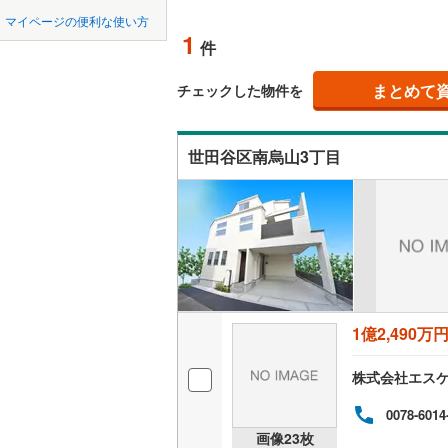
中国
鳥取
北上線
(
0
)
(
5
)
(
4
)
(
0
マイページの便利な使い方
オンライ
1
件
山田線
(
0
)
四国
徳島
大湊線
(
0
)
まとめて
オンライ
チェックした物件を
九州・沖縄
福岡
只見線
(
1
)
世田谷区南烏山3丁目
奥羽本線
(
男鹿線
(
0
)
0
0
0
0
0
0
該当物件
該当物件
該当物件
該当物件
該当物件
該当物件
件
件
件
件
件
件
羽越本線
(
飯山線
(
0
)
湘南新宿
1億2,490万
(
59
)
外房線
(
18
株式会社エス
成田線
(
10
0078-6014
画像
23
枚
東金線
(
2
)