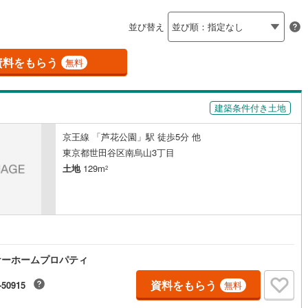
島根
岡山
広島
山口
釜石線
(
0
)
聖蹟桜ケ丘
)
(
0
)
(
1
)
(
0
)
(
0
)
(
1
)
ン内見(相談)可
（
1
）
IT重説可
（
1
）
(
0
)
並び替え
花輪線
(
0
)
香川
愛媛
高知
保存した条件を見る
磐越東線
(
1
)
資料をもらう
ン対応とは？
無料
佐賀
長崎
熊本
大分
陸羽東線
(
2
)
建築条件付き土地
0
)
米坂線
(
0
)
京王線 「芦花公園」駅 徒歩5分 他
五能線
(
0
)
この条件で検索する
この条件で検索する
この条件で検索する
この条件で検索する
この条件で検索する
この条件で検索する
市区町村以下を選択
市区町村を選択す
駅を選択する
東京都世田谷区南烏山3丁目
0
)
白新線
(
0
)
土地
129m
2
越後線
(
1
)
ライン（宇都宮～逗子）
湘南新宿ライン（前橋～小田原）
円
(
45
)
)
内房線
(
11
)
ケーホームプロパティ
)
鹿島線
(
0
)
資料をもらう
-50915
無料
東海道本線
(
14
)