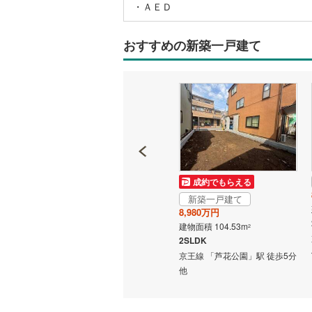
・ＡＥＤ
いすみ鉄
おすすめの新築一戸建て
IGRいわ
弘南鉄道
由利高原
長野電鉄
宇都宮ラ
鹿島臨海
成約でもらえる
成約でもらえる
新築一戸建て
新築一戸建て
小湊鐵道
(
8,980万円
8,980万円
上毛電気
建物面積 111.36m
建物面積 104.53m
2
2
 徒歩5分
2LDK＋2S
2SLDK
流鉄流山
京王線 「芦花公園」駅 徒歩5分
京王線 「芦花公園」駅 徒歩5分
他
他
京成本線
(
京成金町