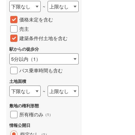
下限なし
上限なし
~
城端線
(
0
)
価格未定を含む
関西本線（JR西日本）
(
17
)
売主
大阪環状線
(
13
)
建築条件付土地を含む
山陽本線（JR西日本）
(
26
)
駅からの徒歩分
姫新線
(
2
)
5分以内
（
1
）
吉備線
(
0
)
バス乗車時間も含む
芸備線
(
1
)
土地面積
可部線
(
7
)
下限なし
上限なし
~
宇部線
(
0
)
敷地の権利形態
山陰本線
(
35
)
所有権のみ
（
1
）
境線
(
0
)
情報公開日
奈良線
(
11
)
指定なし
（
1
）