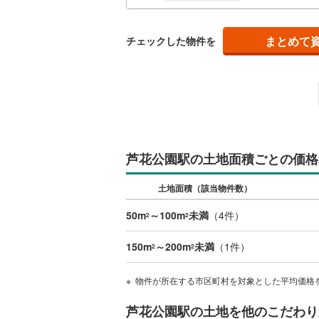
南武線
(
26
まとめて
チェックした物件を
横浜線
(
31
相模線
(
8
)
五日市線
(
篠ノ井線
(
常磐線（
芦花公園駅の土地面積ごとの価格
伊東線
(
2
)
土地面積（該当物件数）
身延線
(
5
)
50m
～100m
未満
（
4
件）
2
2
武豊線
(
3
)
150m
～200m
未満
（
1
件）
2
2
関西本線（
物件が所在する市区町村を対象とした平均価格
参宮線
(
0
)
芦花公園駅の土地を他のこだわり
大糸線（J