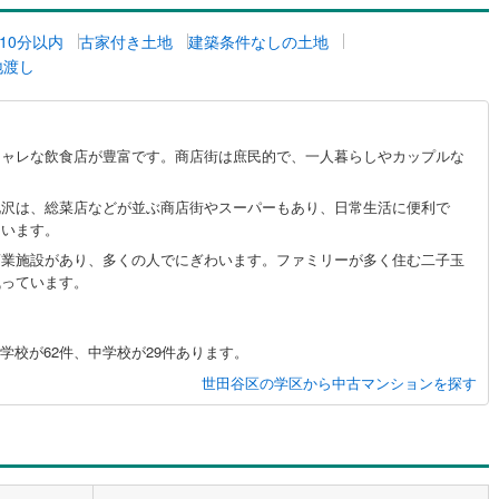
0
)
七尾線
(
1
)
10分以内
古家付き土地
建築条件なしの土地
地渡し
高山本線（JR西日本）
(
0
)
JR西日本）
(
11
)
湖西線
(
6
)
福知山線
(
17
)
シャレな飲食店が豊富です。商店街は庶民的で、一人暮らしやカップルな
2
)
播但線
(
2
)
北沢は、総菜店などが並ぶ商店街やスーパーもあり、日常生活に便利で
ています。
津山線
(
0
)
商業施設があり、多くの人でにぎわいます。ファミリーが多く住む二子玉
伯備線
(
1
)
残っています。
呉線
(
6
)
学校が62件、中学校が29件あります。
山口線
(
0
)
世田谷区の学区から中古マンションを探す
0
)
美祢線
(
0
)
因美線
(
0
)
草津線
(
0
)