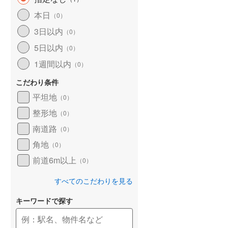
和歌山線
(
10
)
本日
（
0
）
3日以内
東西線
(
5
)
（
0
）
5日以内
（
0
）
予讃線
(
2
)
1週間以内
（
0
）
高徳線
(
2
)
こだわり条件
牟岐線
(
0
)
平坦地
（
0
）
山陽本線（JR九州）
(
0
)
整形地
（
0
）
篠栗線
(
1
)
南道路
（
0
）
角地
指宿枕崎線
(
22
)
（
0
）
前道6m以上
（
0
）
筑肥線
(
2
)
すべてのこだわりを見る
久大本線
(
2
)
キーワードで探す
日田彦山線
(
1
)
筑豊本線
(
2
)