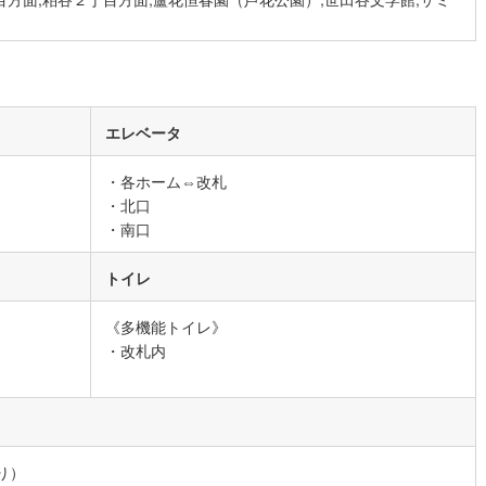
営地下鉄東山線
(
24
)
名古屋市営地下鉄名城線
(
46
)
営地下鉄桜通線
(
34
)
名古屋市営地下鉄上飯田線
(
16
)
地下鉄烏丸線
(
15
)
京都市営地下鉄東西線
(
16
)
エレベータ
tro今里筋線
(
13
)
OsakaMetro御堂筋線
(
14
)
・各ホーム⇔改札
tro四つ橋線
(
5
)
OsakaMetro中央線
(
8
)
・北口
・南口
tro堺筋線
(
5
)
神戸市営地下鉄西神・山手線
(
4
)
下鉄空港線
(
1
)
福岡市地下鉄箱崎線
(
1
)
トイレ
《多機能トイレ》
0
)
函館市電
(
0
)
・改札内
りび鉄道
(
0
)
わたらせ渓谷鐵道
(
4
)
行
(
1
)
会津鉄道
(
1
)
縦貫鉄道
(
0
)
しなの鉄道北しなの線
(
0
)
り）