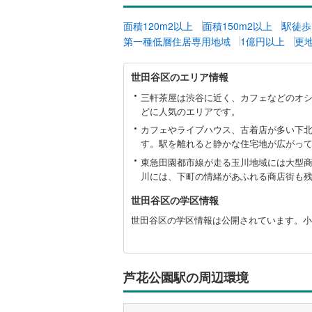
越美北線
(
面積120m2以上
面積150m2以上
駅徒歩
第一種低層住居専用地域
1億円以上
更
氷見線
(
2
)
世
紀勢本線（
世田谷区のエリア情報
田
谷
桜島線
(
2
)
三軒茶屋は渋谷に近く、カフェなどのオ
区
どに人気のエリアです。
に
加古川線
(
カフェやライブハウス、古着店が多い下
関
す。駅を離れると静かな住宅地が広がっ
赤穂線
(
0
)
す
る
東急田園都市線が走る玉川地域には大型
宇野線
(
2
)
情
川には、下町の情緒があふれる商店街も
報
世田谷区の学区情報
福塩線
(
4
)
世田谷区の学区情報は公開されています。小
岩徳線
(
8
)
小野田線
(
芦花公園駅の周辺環境
舞鶴線
(
0
)
木次線
(
0
)