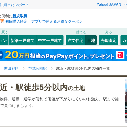
Yahoo! JAPAN
際に買ったレポート
と便利に
新規取得
初回購入限定、アプリで使えるお得なクーポン
検索条件を保存しました
買う
建てる
売る
1
)
札沼線
(
0
)
建ち方、日当たり
ョン
新築一戸建て
中古一戸建て
注文住宅
土地
売却査定
カ
この検索条件の新着物件通知は、
マイページ
から設定できます。
室蘭本線
(
0
)
以上
（
0
）
角地
（
0
）
岩手
宮城
秋田
山形
1
)
富良野線
(
0
)
谷
(
5
)
(
2
)
(
2
)
(
3
)
(
1
)
(
1
)
0
）
整形地
（
0
）
)
芦花公園駅、駅徒歩5分以内、価格未定を含む、建築条
神奈川
埼玉
千葉
茨城
0
)
釧網本線
(
0
)
世田谷区
芦花公園駅
駅近・駅徒歩5分以内の物件一覧
件付き土地を含む
契約、入居関連など
)
水郡線
(
0
)
長野
富山
石川
福井
近・駅徒歩5分以内
（
0
）
第一種低層住居専用地域
（
0
）
の土地
2
)
(
4
)
(
3
)
(
0
)
(
0
)
(
0
)
(
11
)
)
上越線
(
0
)
閉じる
閉じる
お気に入りリストを見る
お気に入りリストを見る
閉じる
閉じる
岐阜
静岡
三重
気物件。通勤・通学が便利で価値が下がりにくいのも魅力。駅まで徒
検索条件を保存する
水戸線
(
0
)
動産で見つけましょう。
仙山線
(
5
)
マイページ
駅が始発駅
（
0
）
海まで2km以内
（
0
）
兵庫
京都
滋賀
奈良
気仙沼線
(
1
)
応