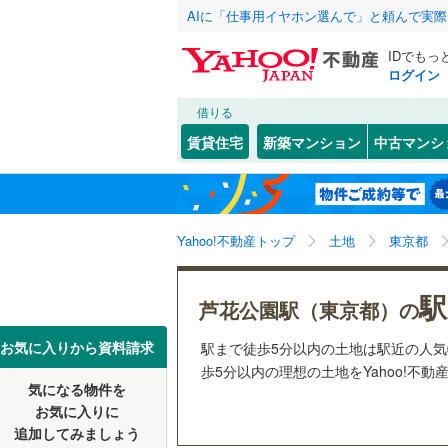
AIに「仕事用イヤホン選んで」と頼んで実
IDでもっ
ログイン
借りる
北海道
JR
北海道
函館本線
(
こだわり条件
配置、向き、
賃貸住宅
新築マンション
中古マンシ
石勝線
(
0
)
前道6m
東北
青森
根室本線
(
幡ケ
(
0
)
(
0
)
平坦地
（
(
1
関東
東京
石北本線
(
Yahoo!不動産トップ
土地
東京都
販売、価格、
常磐線
(
20
信越・北陸
新潟
駅
更地渡し
芦花公園駅（東京都）の
つつじケ丘
(
14
)
(
1
高崎線
(
18
東海
愛知
お気に入りから資料請求
駅まで徒歩5分以内の土地は駅近の人
立地
両毛線
(
7
)
歩5分以内の理想の土地をYahoo!不
(
14
)
烏山線
(
4
)
気になる物件を
最寄りの
近畿
大阪
お気に入りに
石巻線
(
1
)
追加してみましょう
オンライン対