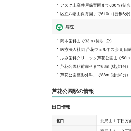
アスク上高井戸保育園まで600m (徒歩
後藤寺線
(
区立八幡山保育園まで610m (徒歩8分)
東北新幹
病院
秋田新幹
山陽新幹
岡本歯科まで33m (徒歩1分)
医療法人社団 芦花ウェルネス会 町田歯科
西九州新
ふみ歯科クリニック芦花公園まで56m (
地下鉄
札幌市営
芦花公園駅前歯科まで63m (徒歩1分)
芦花公園整形外科まで88m (徒歩2分)
仙台市地
東京メト
芦花公園駅の情報
東京メト
出口情報
東京メト
都営浅草
北口
北烏山１丁目方面
都営大江
南烏山１・２丁目