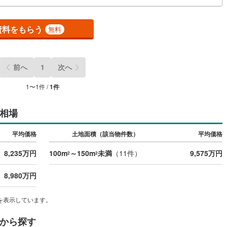
)
鶴見線
(
1
)
資料をもらう
無料
)
根岸線
(
4
)
中央本線（JR東日本）
(
80
)
前へ
1
次へ
18
)
八高線
(
41
)
1
〜
1
件 /
1
件
0
)
大糸線（JR東日本）
(
1
)
各駅停車）
(
14
)
埼京線
(
64
)
相場
東海道本線（JR東海）
(
63
)
平均価格
土地面積（該当物件数）
平均価格
飯田線
(
23
)
8,235万円
100m
～150m
未満
（
11
件）
9,575万円
2
2
高山本線（JR東海）
(
0
)
8,980万円
JR東海）
(
10
)
紀勢本線（JR東海）
(
0
)
を表示しています。
博多南線
(
0
)
から探す
R西日本）
(
0
)
北陸本線
(
0
)