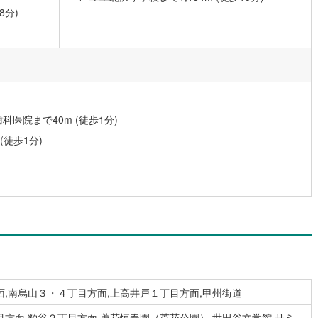
8分)
0
)
宮崎空港線
(
0
)
線
(
7
)
上越新幹線
(
2
)
線
(
2
)
北陸新幹線
(
2
)
線
(
2
)
北陸新幹線（JR西日本）
(
1
)
医院まで40m (徒歩1分)
幹線
(
0
)
徒歩1分)
地下鉄南北線
(
0
)
札幌市営地下鉄東西線
(
1
)
下鉄南北線
(
8
)
仙台市地下鉄東西線
(
2
)
ロ丸ノ内線
(
67
)
東京メトロ丸ノ内方南支線
(
12
)
ロ東西線
(
34
)
東京メトロ千代田線
(
31
)
ロ半蔵門線
(
28
)
東京メトロ南北線
(
50
)
線
(
49
)
都営三田線
(
43
)
,南烏山３・４丁目方面,上高井戸１丁目方面,甲州街道
戸線
(
80
)
横浜市営地下鉄ブルーライン
(
19
)
方面,粕谷２丁目方面,蘆花恒春園（芦花公園）,世田谷文学館,サミ