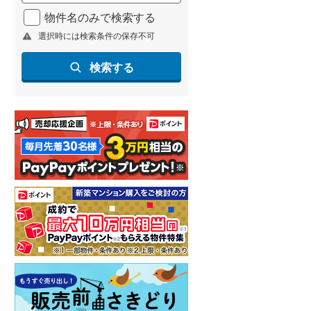
北海道新幹線
(
0
)
物件名のみで検索する
選択時には検索条件の保存不可
山形新幹線
(
6
)
東海道新幹線
(
28
)
検索する
九州新幹線
(
1
)
札幌市営地下鉄東豊線
(
1
)
東京メトロ銀座線
(
17
)
東京メトロ日比谷線
(
20
)
東京メトロ有楽町線
(
27
)
東京メトロ副都心線
(
35
)
都営新宿線
(
33
)
横浜市営地下鉄グリーンライン
(
0
)