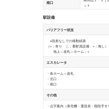
南口
ット
名古屋市
駅設備
名古屋市
京都市営
バリアフリー状況
OsakaMe
※段差なしでの移動経路
OsakaMe
（○：有り △：要駅員設備 ×：無し）
地上⇔改札⇔ホーム：○
OsakaMe
福岡市地
エスカレータ
・各ホーム⇔改札
私鉄・その他
札幌市電
(
・北口
道南いさ
・南口
阿武隈急
その他
秋田内陸
・点字案内（券売機・運賃表・階段手す