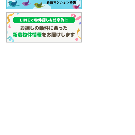
名古屋市営地下鉄鶴舞線
(
13
)
名古屋市営地下鉄名港線
(
5
)
OsakaMetro長堀鶴見緑地線
(
9
)
OsakaMetro谷町線
(
16
)
OsakaMetro千日前線
(
6
)
神戸市営地下鉄海岸線
(
3
)
福岡市地下鉄七隈線
(
0
)
函館市電宝来・谷地頭線
(
0
)
真岡鐵道
(
1
)
山形鉄道フラワー長井線
(
0
)
えちごトキめき鉄道妙高はねうまラ
イン
(
0
)