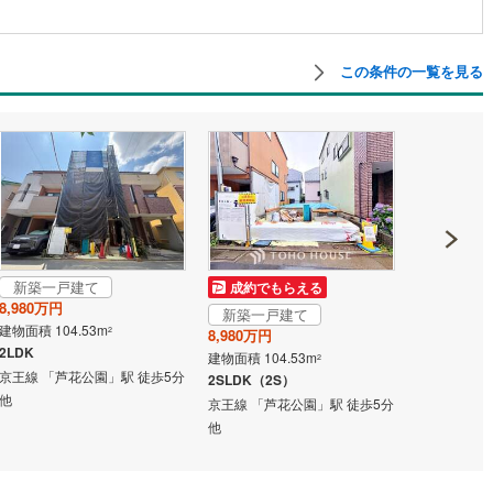
道
(
0
)
北越急行ほくほく線
(
0
)
この条件の一覧を見る
て銀河鉄道
(
0
)
青い森鉄道
(
0
)
弘南線
(
0
)
弘南鉄道大鰐線
(
0
)
鉄道鳥海山ろく線
(
0
)
福島交通飯坂線
(
4
)
長野線
(
0
)
上田電鉄別所線
(
0
)
イトレール
(
4
)
関東鉄道竜ケ崎線
(
1
)
鉄道大洗鹿島線
(
1
)
ひたちなか海浜鉄道湊線
(
1
)
新築一戸建て
新築一戸
成約でもらえる
8,980万円
8,980万円
新築一戸建て
2
)
千葉都市モノレール
(
10
)
建物面積 104.53m
建物面積 104
2
8,980万円
2LDK
2SLDK
鉄道上毛線
(
10
)
秩父鉄道
(
7
)
建物面積 104.53m
2
京王線 「芦花公園」駅 徒歩5分
京王線 「芦
2SLDK（2S）
線
(
4
)
つくばエクスプレス
(
24
)
他
他
京王線 「芦花公園」駅 徒歩5分
他
57
)
京成押上線
(
20
)
線
(
4
)
京成千原線
(
2
)