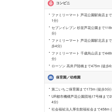
コンビニ
桜井線
(
12
ファミリーマート 芦花公園駅南店まで4
阪和線
(
16
1分)
おおさか
セブンイレブン 杉並芦花公園まで118m
分)
内子線
(
0
)
ファミリーマート 芦花公園駅北店まで24
鳴門線
(
0
)
歩4分)
土讃線
(
13
ファミリーマート 千歳烏山店まで448m
分)
鹿児島本
ローソン 高井戸陸橋まで475m (徒歩6
三角線
(
0
)
保育園／幼稚園
長崎本線
(
第二いちご保育園まで173m (徒歩3分)
佐世保線
(
UR都市機構芦花公園団地17号棟まで25
豊肥本線
(
4分)
日南線
(
1
)
社会福祉法人厚生館福祉会まで458m (