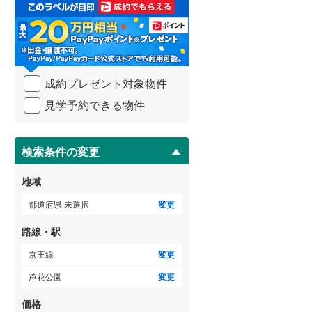
取
る
武蔵野線
(
24
)
・
条
横須賀線
(
21
)
件
を
青梅線
(
21
)
成約プレゼント対象物件
マ
イ
小海線
(
1
)
見学予約できる物件
ペ
ー
京浜東北線
(
58
)
ジ
に
検索条件の変更
総武線
(
108
)
保
存
御殿場線
(
2
)
地域
す
る
中央本線（JR東海）
(
12
)
都道府県 未選択
変更
太多線
(
1
)
路線・駅
名松線
(
0
)
京王線
変更
芦花公園
変更
東海道本線（JR西日本）
(
39
)
価格
小浜線
(
0
)