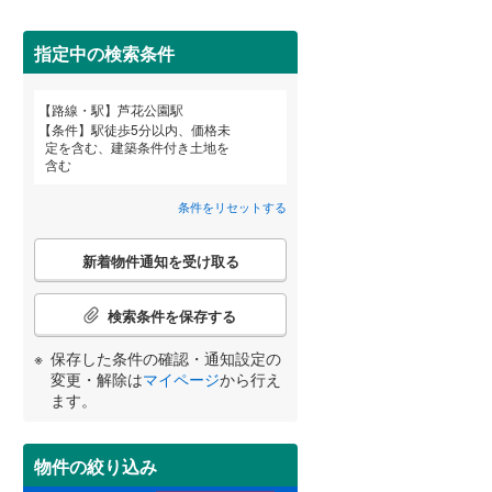
田沢湖線
(
0
)
(
4
)
(
4
)
(
0
)
指定中の検索条件
八戸線
(
0
)
磐越西線
(
0
)
詳しく見る
路線・駅
芦花公園駅
宮崎
鹿児島
沖縄
条件
駅徒歩5分以内、価格未
陸羽西線
(
0
)
定を含む、建築条件付き土地を
含む
左沢線
(
0
)
条件をリセットする
津軽線
(
0
)
する
る
条件をリセットする
条件をリセットする
条件をリセットする
条件をリセットする
条件をリセットする
条件をリセットする
こ
信越本線
(
2
)
新着物件通知を受け取る
の
検
弥彦線
(
0
)
索
検索条件を保存する
条
総武本線
(
40
)
件
保存した条件の確認・通知設定の
で
変更・解除は
マイページ
から行え
通
ます。
京葉線
(
3
)
知
を
久留里線
(
7
)
受
物件の絞り込み
け
山手線
(
69
)