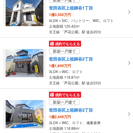
取
世田谷区上祖師谷1丁目
る
1億3,350万円
・
4LDK＋SIC、パントリー、WIC、ロフト
条
土地面積 120.42m
2
件
京王線 「芦花公園」駅 徒歩20分
を
マ
成約でもらえる
イ
新築一戸建て
ペ
世田谷区上祖師谷2丁目
ー
1億1,949万円
ジ
3LDK＋WIC、ロフト
に
土地面積 118.87m
2
保
京王線 「芦花公園」駅 徒歩23分
存
す
成約でもらえる
る
新築一戸建て
世田谷区上祖師谷2丁目
1億2,449万円
3LDK＋WIC、ロフト、備蓄倉庫
土地面積 118.88m
2