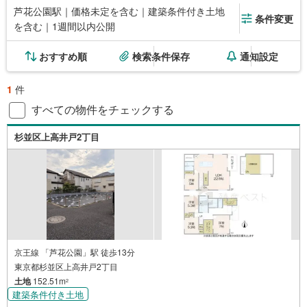
芦花公園駅｜価格未定を含む｜建築条件付き土地
条件変更
を含む｜1週間以内公開
おすすめ順
検索条件保存
通知設定
1
件
すべての物件をチェックする
杉並区上高井戸2丁目
京王線 「芦花公園」駅 徒歩13分
東京都杉並区上高井戸2丁目
土地
152.51m
2
建築条件付き土地