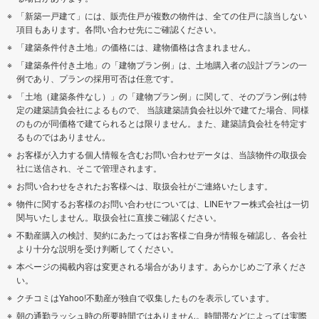
「新築一戸建て」には、販売住戸が複数の物件は、全ての住戸に該当しない
項目もあります。各問い合わせ先にご確認ください。
「建築条件付き土地」の価格には、建物価格は含まれません。
「建築条件付き土地」の「建物プラン例」は、土地購入者の設計プランの一
例であり、プランの採用可否は任意です。
「土地（建築条件なし）」の「建物プラン例」に関して、そのプラン例は特
定の建築請負会社によるもので、 当該建築請負会社以外で建てた場合、同様
のものが同価格で建てられるとは限りません。また、建築請負会社を特定す
るものではありません。
お客様が入力する個人情報を含むお問い合わせデータは、当該物件の取扱会
社に送信され、そこで管理されます。
お問い合わせをされたお客様へは、取扱会社がご連絡いたします。
物件に関するお客様のお問い合わせについては、LINEヤフー株式会社は一切
関与いたしません。取扱会社に直接ご確認ください。
不動産購入の検討、契約にあたってはお客様ご自身が情報を確認し、各会社
より十分な説明を受け判断してください。
本ページの掲載内容は変更される場合があります。あらかじめご了承くださ
い。
クチコミはYahoo!不動産が独自で収集したものを表示しています。
朝の通勤ラッシュ時の所要時間ではありません。時間帯などによっては実際