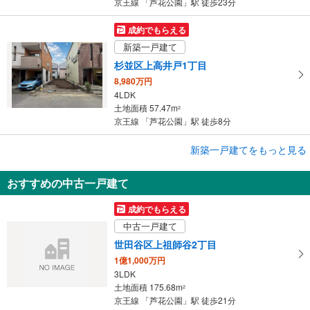
京王線 「芦花公園」駅 徒歩23分
成約でもらえる
新築一戸建て
杉並区上高井戸1丁目
8,980万円
4LDK
土地面積 57.47m
2
京王線 「芦花公園」駅 徒歩8分
新築一戸建てをもっと見る
新築一戸建て
世田谷区北烏山6丁目
おすすめの中古一戸建て
9,790万円
4LDK
成約でもらえる
土地面積 120.3m
2
中古一戸建て
京王線 「芦花公園」駅 徒歩18分
世田谷区上祖師谷2丁目
1億1,000万円
3LDK
土地面積 175.68m
2
京王線 「芦花公園」駅 徒歩21分