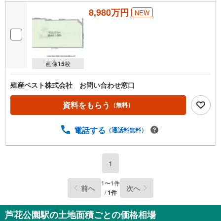
8,980万円
NEW
画像
15
枚
殖産ベスト株式会社 お問い合わせ窓口
資料をもらう
（無料）
電話する
（通話料無料）
1
1
〜
1
件
前へ
次へ
/
1
件
芦花公園駅の土地面積ごとの価格相場