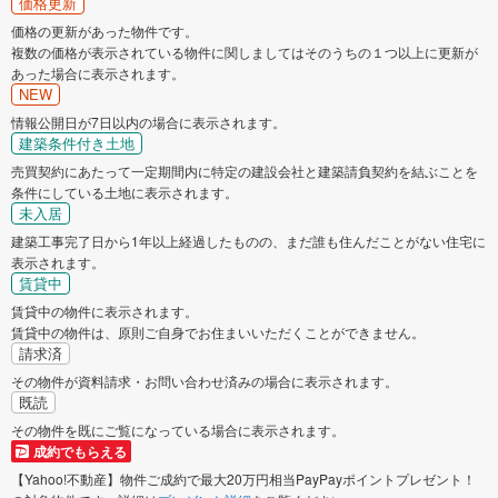
価格更新
価格の更新があった物件です。
複数の価格が表示されている物件に関しましてはそのうちの１つ以上に更新が
あった場合に表示されます。
NEW
情報公開日が7日以内の場合に表示されます。
建築条件付き土地
売買契約にあたって一定期間内に特定の建設会社と建築請負契約を結ぶことを
条件にしている土地に表示されます。
未入居
建築工事完了日から1年以上経過したものの、まだ誰も住んだことがない住宅に
表示されます。
賃貸中
賃貸中の物件に表示されます。
賃貸中の物件は、原則ご自身でお住まいいただくことができません。
請求済
その物件が資料請求・お問い合わせ済みの場合に表示されます。
既読
その物件を既にご覧になっている場合に表示されます。
成約でもらえる
【Yahoo!不動産】物件ご成約で最大20万円相当PayPayポイントプレゼント！