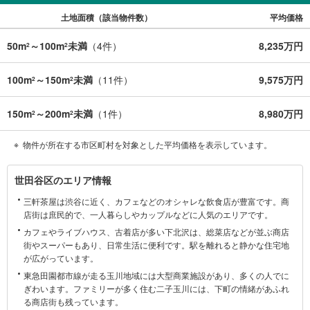
土地面積（該当物件数）
平均価格
50m
～100m
未満
（
4
件）
8,235万円
2
2
100m
～150m
未満
（
11
件）
9,575万円
2
2
150m
～200m
未満
（
1
件）
8,980万円
2
2
物件が所在する市区町村を対象とした平均価格を表示しています。
世
世田谷区のエリア情報
田
三軒茶屋は渋谷に近く、カフェなどのオシャレな飲食店が豊富です。商
谷
店街は庶民的で、一人暮らしやカップルなどに人気のエリアです。
区
カフェやライブハウス、古着店が多い下北沢は、総菜店などが並ぶ商店
に
街やスーパーもあり、日常生活に便利です。駅を離れると静かな住宅地
関
が広がっています。
す
東急田園都市線が走る玉川地域には大型商業施設があり、多くの人でに
る
ぎわいます。ファミリーが多く住む二子玉川には、下町の情緒があふれ
情
る商店街も残っています。
報