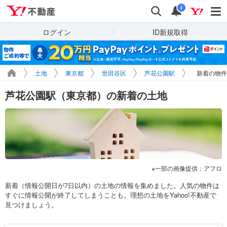
Yahoo!不動産
検索
通知
i
ログイン
ID新規取得
土地
東京都
世田谷区
芦花公園駅
新着の物件
芦花公園駅（東京都）の新着の土地
一部の画像提供：アフロ
新着（情報公開日が7日以内）の土地の情報を集めました。人気の物件は
すぐに情報公開が終了してしまうことも。理想の土地をYahoo!不動産で
見つけましょう。