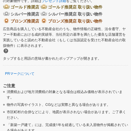
の対象物件です。詳細は
プレゼント詳細
をご覧ください。
ゴールド推奨店
ゴールド推奨店 取り扱い物件
シルバー推奨店
シルバー推奨店 取り扱い物件
ブロンズ推奨店
ブロンズ推奨店 取り扱い物件
広告商品を購入している不動産会社のうち、物件情報の正確性、法令遵守、ヤ
フー不動産における成約実績等、当社所定の基準を満たした優良な店舗運営を
実践していると認めた不動産会社（もしくは当該認定を受けた不動産会社の取
扱物件）に表示されます。
タップすると用語の意味が書かれたポップアップが開きます。
PRマークについて
ご注意
消費税および地方消費税の対象となる場合は税込み価格が表示されていま
す。
物件の写真やイラスト、CGなどは実際と異なる場合があります。
市区町村の合併などにより、地図が表示されない場合があります。ご了承く
ださい。
「新築一戸建て」には、完成後1年を経過している未入居物件が掲載されてい
る場合があります。