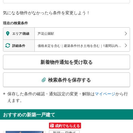
南口
バリアフリー状況
気になる物件がなかったら
条件を変更しよう！
南烏山１・２丁目方面、粕谷２丁目方面、蘆花恒春園（芦花公園）、世田谷文
※段差なしでの移動経路
学館、サミット
（○：有り △：要駅員設備 ×：無し）
現在の検索条件
地上⇔改札⇔ホーム：○
エレベータ
芦花公園駅
エリア/路線
・各ホーム⇔改札
・北口
価格未定を含む｜建築条件付き土地を含む｜1週間以内公開
詳細条件
・南口
エスカレータ
こ
新着物件通知を受け取る
・各ホーム⇔改札
の
・北口
検
・南口
索
検索条件を保存する
トイレ
条
《多機能トイレ》
件
保存した条件の確認・通知設定の変更・解除は
マイページ
から行
・改札内
で
えます。
その他
通
・点字案内（券売機・運賃表・階段手すり）
知
おすすめの新築一戸建て
・ＡＥＤ
を
受
成約でもらえる
け
新築一戸建て