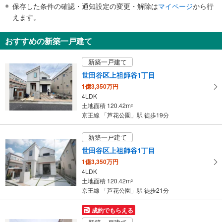
件
保存した条件の確認・通知設定の変更・解除は
マイページ
から行
・改札内
で
えます。
その他
通
・点字案内（券売機・運賃表・階段手すり）
知
おすすめの新築一戸建て
・ＡＥＤ
を
受
新築一戸建て
け
世田谷区上祖師谷1丁目
取
1億3,350万円
る
4LDK
・
土地面積 120.42m
2
条
京王線 「芦花公園」駅 徒歩19分
件
を
新築一戸建て
マ
世田谷区上祖師谷1丁目
イ
1億3,350万円
ペ
4LDK
ー
土地面積 120.42m
2
ジ
京王線 「芦花公園」駅 徒歩21分
に
保
成約でもらえる
存