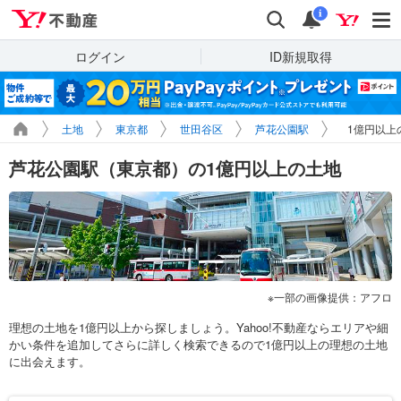
Yahoo!不動産
検索
通知
i
ログイン
ID新規取得
土地
東京都
世田谷区
芦花公園駅
1億円以上
芦花公園駅（東京都）の1億円以上の土地
一部の画像提供：アフロ
理想の土地を1億円以上から探しましょう。Yahoo!不動産ならエリアや細
かい条件を追加してさらに詳しく検索できるので1億円以上の理想の土地
に出会えます。