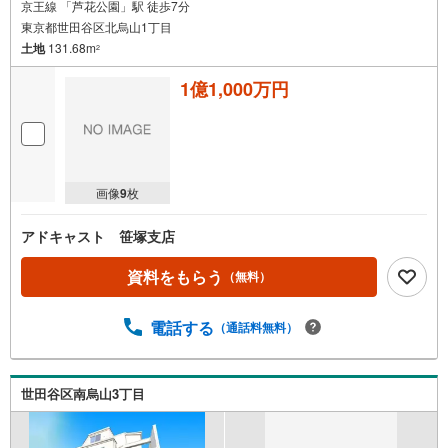
京王線 「芦花公園」駅 徒歩7分
東京都世田谷区北烏山1丁目
土地
131.68m
2
1億1,000万円
画像
9
枚
アドキャスト 笹塚支店
資料をもらう
（無料）
電話する
（通話料無料）
世田谷区南烏山3丁目