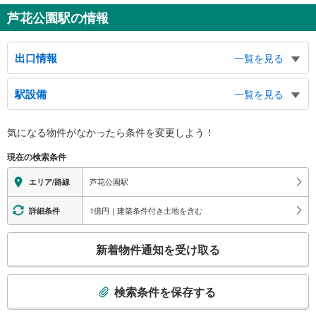
芦花公園駅の情報
出口情報
一覧を見る
北口
駅設備
一覧を見る
北烏山１丁目方面、南烏山３・４丁目方面、上高井戸１丁目方面、甲州街道
南口
バリアフリー状況
気になる物件がなかったら
条件を変更しよう！
南烏山１・２丁目方面、粕谷２丁目方面、蘆花恒春園（芦花公園）、世田谷文
※段差なしでの移動経路
学館、サミット
（○：有り △：要駅員設備 ×：無し）
現在の検索条件
地上⇔改札⇔ホーム：○
エレベータ
芦花公園駅
エリア/路線
・各ホーム⇔改札
・北口
1億円｜建築条件付き土地を含む
詳細条件
・南口
エスカレータ
こ
新着物件通知を受け取る
・各ホーム⇔改札
の
・北口
検
・南口
索
検索条件を保存する
トイレ
条
《多機能トイレ》