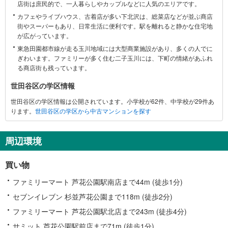
店街は庶民的で、一人暮らしやカップルなどに人気のエリアです。
区
カフェやライブハウス、古着店が多い下北沢は、総菜店などが並ぶ商店
に
街やスーパーもあり、日常生活に便利です。駅を離れると静かな住宅地
関
が広がっています。
す
東急田園都市線が走る玉川地域には大型商業施設があり、多くの人でに
る
ぎわいます。ファミリーが多く住む二子玉川には、下町の情緒があふれ
情
る商店街も残っています。
報
世田谷区の学区情報
世田谷区の学区情報は公開されています。小学校が62件、中学校が29件あ
ります。
世田谷区の学区から中古マンションを探す
周辺環境
買い物
ファミリーマート 芦花公園駅南店まで44m (徒歩1分)
セブンイレブン 杉並芦花公園まで118m (徒歩2分)
ファミリーマート 芦花公園駅北店まで243m (徒歩4分)
サミット 芦花公園駅前店まで71m (徒歩1分)