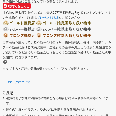
その物件を既にご覧になっている場合に表示されます。
成約でもらえる
【Yahoo!不動産】物件ご成約で最大20万円相当PayPayポイントプレゼント！
の対象物件です。詳細は
プレゼント詳細
をご覧ください。
ゴールド推奨店
ゴールド推奨店 取り扱い物件
シルバー推奨店
シルバー推奨店 取り扱い物件
ブロンズ推奨店
ブロンズ推奨店 取り扱い物件
広告商品を購入している不動産会社のうち、物件情報の正確性、法令遵守、ヤ
フー不動産における成約実績等、当社所定の基準を満たした優良な店舗運営を
実践していると認めた不動産会社（もしくは当該認定を受けた不動産会社の取
扱物件）に表示されます。
タップすると用語の意味が書かれたポップアップが開きます。
PRマークについて
ご注意
消費税および地方消費税の対象となる場合は税込み価格が表示されていま
す。
物件の写真やイラスト、CGなどは実際と異なる場合があります。
市区町村の合併などにより、地図が表示されない場合があります。ご了承く