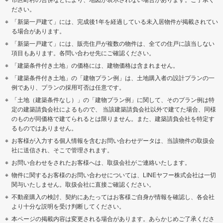
ださい。
「新築一戸建て」には、完成後1年を経過している未入居物件が掲載されてい
る場合があります。
「新築一戸建て」には、販売住戸が複数の物件は、全ての住戸に該当しない
項目もあります。各問い合わせ先にご確認ください。
「建築条件付き土地」の価格には、建物価格は含まれません。
「建築条件付き土地」の「建物プラン例」は、土地購入者の設計プランの一
例であり、プランの採用可否は任意です。
「土地（建築条件なし）」の「建物プラン例」に関して、そのプラン例は特
定の建築請負会社によるもので、 当該建築請負会社以外で建てた場合、同様
のものが同価格で建てられるとは限りません。また、建築請負会社を特定す
るものではありません。
お客様が入力する個人情報を含むお問い合わせデータは、当該物件の取扱会
社に送信され、そこで管理されます。
お問い合わせをされたお客様へは、取扱会社がご連絡いたします。
物件に関するお客様のお問い合わせについては、LINEヤフー株式会社は一切
関与いたしません。取扱会社に直接ご確認ください。
不動産購入の検討、契約にあたってはお客様ご自身が情報を確認し、各会社
より十分な説明を受け判断してください。
本ページの掲載内容は変更される場合があります。あらかじめご了承くださ