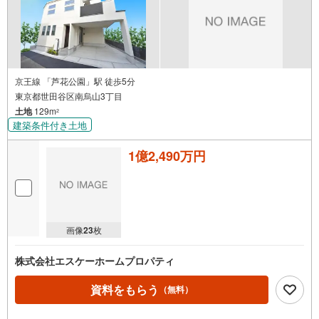
京王線 「芦花公園」駅 徒歩5分
東京都世田谷区南烏山3丁目
土地
129m
2
建築条件付き土地
1億2,490万円
画像
23
枚
株式会社エスケーホームプロパティ
資料をもらう
（無料）