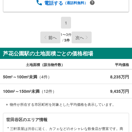
電話する
（通話料無料）
1
1
〜
3
件
前へ
次へ
/
3
件
芦花公園駅の土地面積ごとの価格相場
土地面積（該当物件数）
平均価格
50m
～100m
未満
（
4
件）
8,235万円
2
2
100m
～150m
未満
（
12
件）
9,435万円
2
2
物件が所在する市区町村を対象とした平均価格を表示しています。
世
世田谷区のエリア情報
田
三軒茶屋は渋谷に近く、カフェなどのオシャレな飲食店が豊富です。商
谷