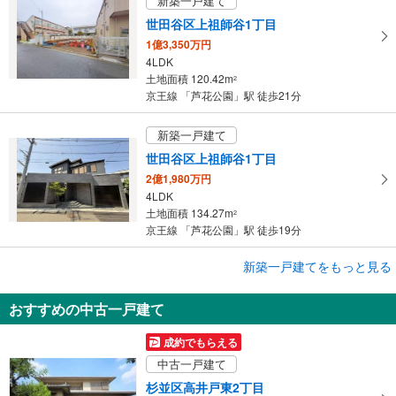
新築一戸建て
す
世田谷区上祖師谷1丁目
る
1億3,350万円
4LDK
土地面積 120.42m
2
京王線 「芦花公園」駅 徒歩21分
新築一戸建て
世田谷区上祖師谷1丁目
2億1,980万円
4LDK
土地面積 134.27m
2
京王線 「芦花公園」駅 徒歩19分
新築一戸建てをもっと見る
新築一戸建て
世田谷区祖師谷6丁目
おすすめの中古一戸建て
1億390万円
3LDK＋1S
成約でもらえる
土地面積 112.27m
2
中古一戸建て
京王線 「芦花公園」駅 徒歩25分
杉並区高井戸東2丁目