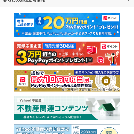
不動産・住宅
賃貸住宅
マンションカタログ
教えて！住まいの先生
新築マンション
中古マンション
新築一戸建て
中古一戸建て
注文住宅
土地
売却査定