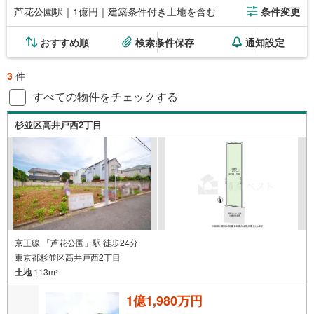
芦花公園駅｜1億円｜建築条件付き土地を含む
条件変更
おすすめ順
検索条件保存
通知設定
3
件
すべての物件をチェックする
杉並区高井戸西2丁目
京王線 「芦花公園」駅 徒歩24分
東京都杉並区高井戸西2丁目
土地
113m
2
1億1,980万円