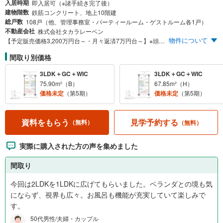
入居時期
即入居可（※諸手続き完了後）
建物階数
鉄筋コンクリート、地上10階建
総戸数
108戸（他、管理事務室・パーティールーム・ゲストルーム各1戸）
不動産会社
株式会社タカラレーベン
物件について
【予定販売価格3,200万円台～・月々返済7万円台～】※頭金8万円、ボーナス払い0円。詳しくは物件概要をご確認ください。 堂々完成!! 公式アプリにて「モデルルームツアー動画」公開中！ ・敷地内駐車場100％/月額使用料500円～ ・合計約5,000m²隣接公園一体構想プロジェクト ・全邸南東向き総戸数108邸 ・JR「宇都宮」駅徒歩11分
間取り別価格
3LDK＋GC＋WIC
3LDK＋GC＋WIC
75.90m²（B）
67.85m²（H）
価格未定
（第5期）
価格未定
（第5期）
見学予約する
資料をもらう
（無料）
（無料）
実際に購入された方の声を集めました
間取り
今回は2LDKを1LDKに広げてもらいました。ベランダとの境も気
にならず、視界も広々。お風呂も機能が充実していて楽しみで
す。
50代男性/夫婦・カップル