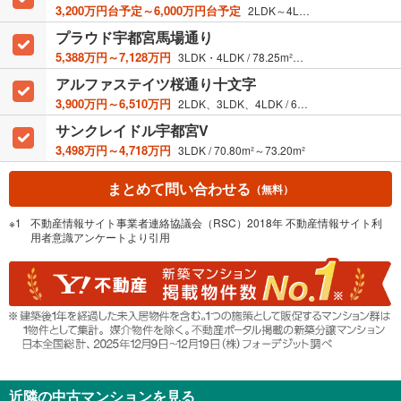
3,200万円台予定～6,000万円台予定
2LDK～4LDK / 56.96m²～83.89m²
プラウド宇都宮馬場通り
5,388万円～7,128万円
3LDK・4LDK / 78.25m²・93.13m²
アルファステイツ桜通り十文字
3,900万円～6,510万円
2LDK、3LDK、4LDK / 63.67m²～88.41m²
サンクレイドル宇都宮V
3,498万円～4,718万円
3LDK / 70.80m²～73.20m²
まとめて問い合わせる
（無料）
不動産情報サイト事業者連絡協議会（RSC）2018年 不動産情報サイト利
用者意識アンケートより引用
近隣の中古マンションを見る