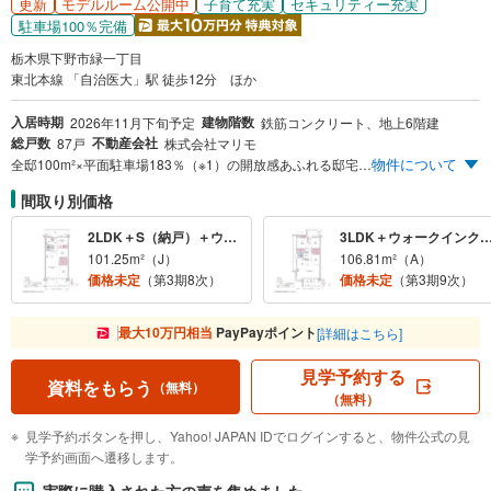
更新
子育て充実
セキュリティー充実
モデルルーム公開中
駐車場100％完備
栃木県下野市緑一丁目
東北本線 「自治医大」駅 徒歩12分 ほか
入居時期
建物階数
2026年11月下旬予定
鉄筋コンクリート、地上6階建
総戸数
不動産会社
87戸
株式会社マリモ
物件について
全邸100m²×平面駐車場183％（※1）の開放感あふれる邸宅。JR「自治医大」駅徒歩12分。 ※1.平面駐車場160台、総戸数87戸に対して約183％。
間取り別価格
2LDK＋S（納戸）＋ウォークインクロゼット＋ファミリークロゼット＋シューズクローク、3LDK＋ウォークインクロゼット＋ファミリークロゼット＋シューズクローク
3LDK＋ウォークインクロゼッ
101.25m²（J）
106.81m²（A）
価格未定
（第3期8次）
価格未定
（第3期9次）
最大10万円相当
PayPayポイント
[詳細はこちら]
見学予約する
資料をもらう
（無料）
（無料）
見学予約ボタンを押し、Yahoo! JAPAN IDでログインすると、物件公式の見
学予約画面へ遷移します。