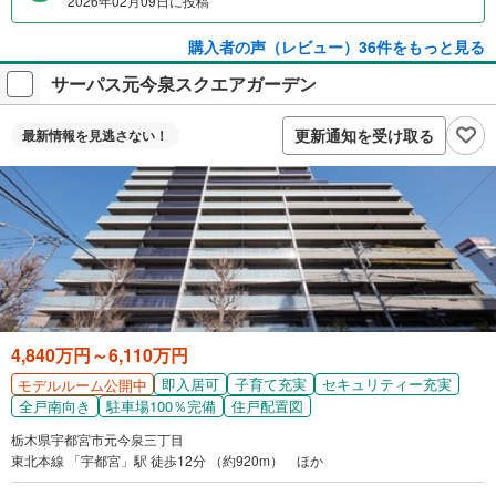
2026年02月09日に投稿
購入者の声（レビュー）36件をもっと見る
サーパス元今泉スクエアガーデン
更新通知を受け取る
最新情報を
見逃さない！
4,840万円～6,110万円
即入居可
子育て充実
セキュリティー充実
モデルルーム公開中
全戸南向き
駐車場100％完備
住戸配置図
栃木県宇都宮市元今泉三丁目
東北本線 「宇都宮」駅 徒歩12分 （約920m） ほか