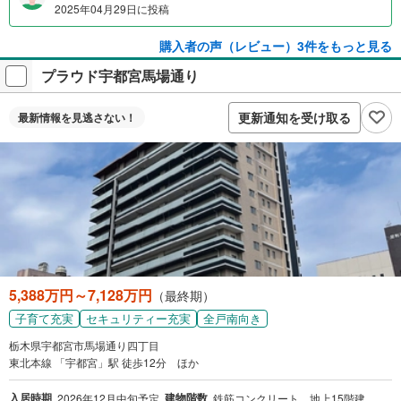
2025年04月29日に投稿
購入者の声（レビュー）3件をもっと見る
プラウド宇都宮馬場通り
更新通知を受け取る
最新情報を
見逃さない！
5,388万円～7,128万円
（最終期）
子育て充実
セキュリティー充実
全戸南向き
栃木県宇都宮市馬場通り四丁目
東北本線 「宇都宮」駅 徒歩12分 ほか
入居時期
建物階数
2026年12月中旬予定
鉄筋コンクリート、地上15階建