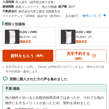
入居時期
即入居可（諸手続き終了次第）
建物階数
総戸数
鉄筋コンクリート、地上15階建
86戸
不動産会社
株式会社穴吹工務店 北関東支店
物件について
フードオアシス「OTANI」徒歩1分（約70m） 元今泉3丁目アドレス「今泉小学校」徒歩6分（約420m） 全86邸、3LDK・平均面積77m²超 全戸南向き 日本初！※オートロック・宅配ボックス（GOOD DESIGN）顔認証セキュリティーサービス 人にも地球にも、やさしい住まい ZEH-M Oriented BELS取得済 ※オートロックと宅配ボックスに顔認証技術を組み合わせたセキュリティサービスは、事業主として日本初です。株式会社フルタイムシステム調べ。
間取り別価格
3LDK＋2WIC
3LDK＋WIC
86.01m²（G）
70.20m²（F）
価格未定
価格未定
見学予約する
資料をもらう
（無料）
（無料）
見学予約ボタンを押し、Yahoo! JAPAN IDでログインすると、物件公式の見
学予約画面へ遷移します。
実際に購入された方の声を集めました
予算/価格
他の物件と比べると比較的効果具体ではあったが、それでも他の
物件にもするメリットがあったため、契約を決めました
30代男性/夫婦・カップル