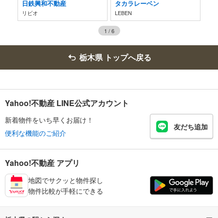
日鉄興和不動産
タカラレーベン
伊
リビオ
LEBEN
CR
1
/
6
栃木県 トップへ戻る
Yahoo!不動産 LINE公式アカウント
新着物件をいち早くお届け！
友だち追加
便利な機能のご紹介
Yahoo!不動産 アプリ
地図でサクッと物件探し
物件比較が手軽にできる