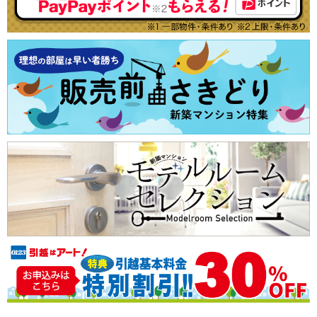
東武宇都宮
（5）
エコマンション
ランキングから探す
注文住宅
購入者の声から探す
土地
宇都宮ライトレール
南向きのマンション
売却査定
宇都宮ライトレールすべての駅
（6）
小さい子供がいても安心
駅東公園前
（1）
子育てにやさしい環境
ショッピングセンター至近
ペット可