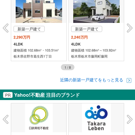
新築一戸建て
新築一戸建て
2,290万円
2,240万円
1,
4LDK
4LDK
4L
建物面積 102.68m²・103.51m²
建物面積 102.68m²～103.92m²
建物
栃木県佐野市葛生西1丁目
栃木県栃木市藤岡町藤岡
栃
1
/
8
近隣の新築一戸建てをもっと見る
Yahoo!不動産 注目のブランド
PR