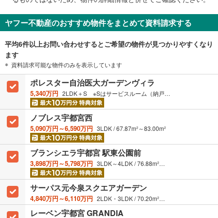
・
条
ヤフー不動産のおすすめ物件をまとめて資料請求する
件
を
平均6件以上お問い合わせするとご希望の物件が見つかりやすくなり
マ
ます
イ
資料請求可能な物件のみを表示しています
ペ
ー
ポレスター自治医大ガーデンヴィラ
ジ
5,340万円
2LDK＋S ※Sはサービスルーム（納戸）です。 / 101.25m²
に
保
ノブレス宇都宮西
存
5,090万円～6,590万円
3LDK / 67.87m²～83.00m²
す
る
ブランシエラ宇都宮 駅東公園前
3,898万円～5,798万円
3LDK～4LDK / 76.88m²～84.11m²
サーパス元今泉スクエアガーデン
4,840万円～6,110万円
2LDK・3LDK / 70.20m²～86.01m²
レーベン宇都宮 GRANDIA