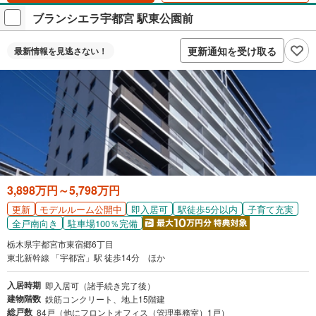
ブランシエラ宇都宮 駅東公園前
更新通知を受け取る
最新情報を
見逃さない！
3,898万円～5,798万円
更新
即入居可
駅徒歩5分以内
子育て充実
モデルルーム公開中
全戸南向き
駐車場100％完備
栃木県宇都宮市東宿郷6丁目
東北新幹線 「宇都宮」駅 徒歩14分 ほか
入居時期
即入居可（諸手続き完了後）
建物階数
鉄筋コンクリート、地上15階建
総戸数
84戸（他にフロントオフィス（管理事務室）1戸）