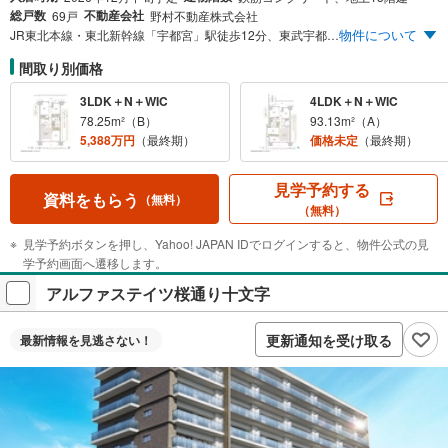
総戸数
不動産会社
69戸
野村不動産株式会社
物件について
JR東北本線・東北新幹線「宇都宮」駅徒歩12分、東武宇都宮線「東武宇都宮」駅徒歩11分 宇都宮文化の中心「二荒山神社」近接。全戸南向き・15階建て・全69邸のレジデンス
間取り別価格
3LDK＋N＋WIC
4LDK＋N＋WIC
78.25m²（B）
93.13m²（A）
5,388万円
（最終期）
価格未定
（最終期）
見学予約する
資料をもらう
（無料）
（無料）
見学予約ボタンを押し、Yahoo! JAPAN IDでログインすると、物件公式の見
学予約画面へ遷移します。
アルファステイツ桜通り十文字
更新通知を受け取る
最新情報を
見逃さない！