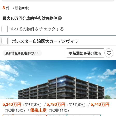
8
件
（新着
0
件）
最大10万円分成約特典対象物件
対象の新築マンションご成約で最大10万円相当のPayPayポイント※もら
すべての物件をチェックする
える！毎月先着2,000名様（成約報告順）ご成約後に契約書アップロード
＋アンケート回答が必要です。
ポレスター自治医大ガーデンヴィラ
プレゼントの詳細を見る
付与上限等条件あり。出金・譲渡不可。
更新通知を受け取る
最新情報を
見逃さない！
閉じる
5,340万円
5,790万円
5,740万円
（第3期8次） /
（第3期9次） /
価格未定
（第3期10次） /
（第3期11次）