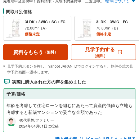
物件について
先着順申込受付中！資料請求・来場予約受付中 二荒山神社の表参道 徒歩2分、馬場通りを背に全邸南向きのレジデンスが誕生 3LDK 70.80m²～73.20m² 全邸南向き 角住戸中心 ※全42戸中28戸が角住戸 地上15階建て 「東武宇都宮」駅・「宇都宮」駅利用可能のマルチアクセス 3,400万円台/南向き・角住戸 3LDK＋3WIC＋FC＋SC ※100万円単位 ※WIC＝ウォークインクローク ※FC＝ファミリークローク ※SC＝シューズインクローク ※掲載の航空写真（2023年6月撮影）は一部CG加工を施したもので、実際とは異なります。現地を示す光は階数や規模を表すものではありません。
間取り別価格
3LDK＋3WIC＋SC＋FC
3LDK＋3WIC＋FC
72.00m²（A）
70.80m²（B）
価格未定
価格未定
見学予約する
資料をもらう
（無料）
（無料）
見学予約ボタンを押し、Yahoo! JAPAN IDでログインすると、物件公式の見
学予約画面へ遷移します。
実際に購入された方の声を集めました
予算/価格
年齢を考慮して住宅ローンを組むにあたって資産的価値も立地も
考慮すると新築マンションで妥当な金額であった
40代男性/ファミリー
2024年04月01日に投稿
購入者の声（レビュー）3件をもっと見る