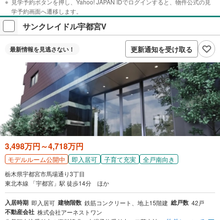
見学予約ボタンを押し、Yahoo! JAPAN IDでログインすると、物件公式の見
学予約画面へ遷移します。
サンクレイドル宇都宮V
更新通知を受け取る
最新情報を
見逃さない！
3,498万円～4,718万円
即入居可
子育て充実
全戸南向き
モデルルーム公開中
栃木県宇都宮市馬場通り3丁目
東北本線 「宇都宮」駅 徒歩14分 ほか
入居時期
建物階数
総戸数
即入居可
鉄筋コンクリート、地上15階建
42戸
不動産会社
株式会社アーネストワン