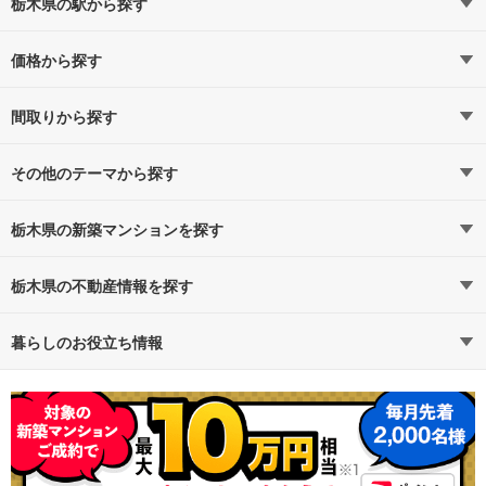
栃木県の駅から探す
価格から探す
烏山線
烏山線すべての駅
4,000万円以下（4）
（6）
5,000万円以下（5）
間取りから探す
宇都宮
6,000万円以下（8）
1LDK（0）
（6）
7,000万円以下（8）
2LDK（5）
その他のテーマから探す
8,000万円以下（8）
3LDK（9）
駅近・駅徒歩5分以内
東北本線
1億円以上（0）
4LDK以上（5）
栃木県の新築マンションを探す
東北本線すべての駅
（7）
即入居可能
路線・駅から探す
地域から探す
栃木県の不動産情報を探す
自治医大
（1）
一人暮らし、DINKS
通勤時間から探す
不動産・住宅
予算から探す
賃貸住宅
暮らしのお役立ち情報
東武宇都宮線
広さ100m²以上
不動産会社から探す
新築マンション
マンションカタログ
地図から探す
中古マンション
教えて！住まいの先生
東武宇都宮線すべての駅
（5）
駐車場100％完備
特集から探す
新築一戸建て
テーマから探す
中古一戸建て