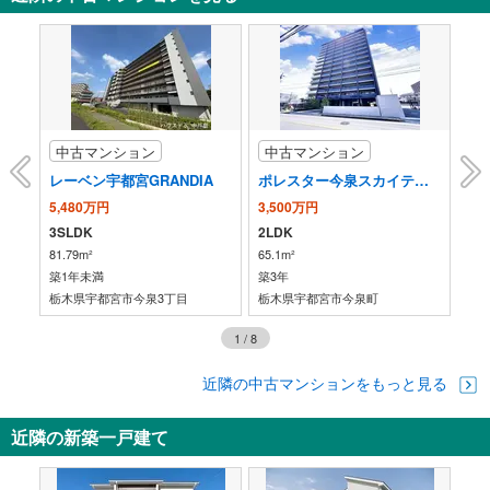
中古マンション
中古マンション
中
レーベン宇都宮GRANDIA
ポレスター今泉スカイテラス
プ
5,480万円
3,500万円
6,
3SLDK
2LDK
3L
81.79m²
65.1m²
73.
築1年未満
築3年
築5
栃木県宇都宮市今泉3丁目
栃木県宇都宮市今泉町
栃
1
/
8
近隣の中古マンションをもっと見る
近隣の新築一戸建て