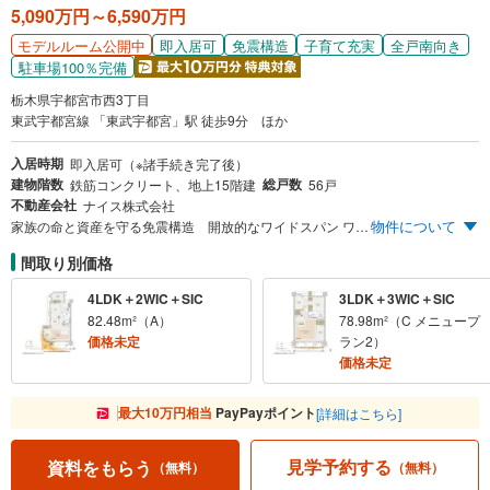
5,090万円～6,590万円
即入居可
免震構造
子育て充実
全戸南向き
モデルルーム公開中
駐車場100％完備
栃木県宇都宮市西3丁目
東武宇都宮線 「東武宇都宮」駅 徒歩9分 ほか
入居時期
即入居可（※諸手続き完了後）
建物階数
総戸数
鉄筋コンクリート、地上15階建
56戸
不動産会社
ナイス株式会社
物件について
家族の命と資産を守る免震構造 開放的なワイドスパン ワイドフロンテージ 「東武宇都宮」駅徒歩9分（約700m） ゆとりの広さ4LDK・80m²台中心 ※56戸中28戸 全邸南東向き 時代を見据えた先進設備 ZEH-M Oriented
間取り別価格
4LDK＋2WIC＋SIC
3LDK＋3WIC＋SIC
82.48m²（A）
78.98m²（C メニュープ
価格未定
ラン2）
価格未定
最大10万円相当
PayPayポイント
[詳細はこちら]
見学予約する
資料をもらう
（無料）
（無料）