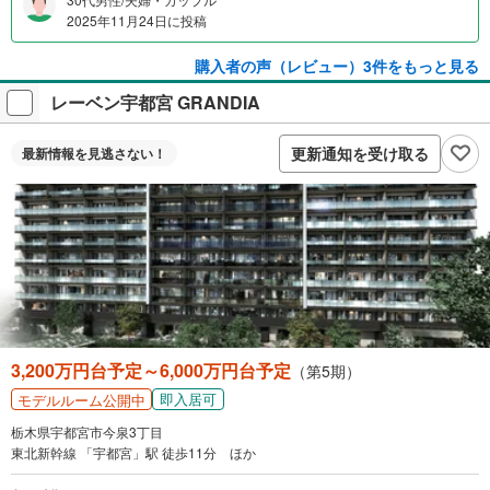
2025年11月24日に投稿
購入者の声（レビュー）3件をもっと見る
レーベン宇都宮 GRANDIA
更新通知を受け取る
最新情報を
見逃さない！
3,200万円台予定～6,000万円台予定
（第5期）
即入居可
モデルルーム公開中
栃木県宇都宮市今泉3丁目
東北新幹線 「宇都宮」駅 徒歩11分 ほか