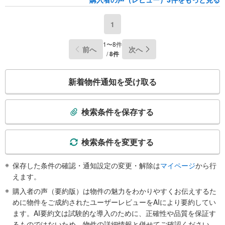
1
1〜8件
前へ
次へ
/
8件
こ
新着物件通知を受け取る
の
検
索
検索条件を保存する
条
件
で
検索条件を変更する
通
知
保存した条件の確認・通知設定の変更・解除は
マイページ
から行
を
えます。
受
購入者の声（要約版）は物件の魅力をわかりやすくお伝えするた
け
めに物件をご成約されたユーザーレビューをAIにより要約してい
取
ます。AI要約文は試験的な導入のために、正確性や品質を保証す
る
るものではないため、物件の詳細情報と併せてご確認ください。