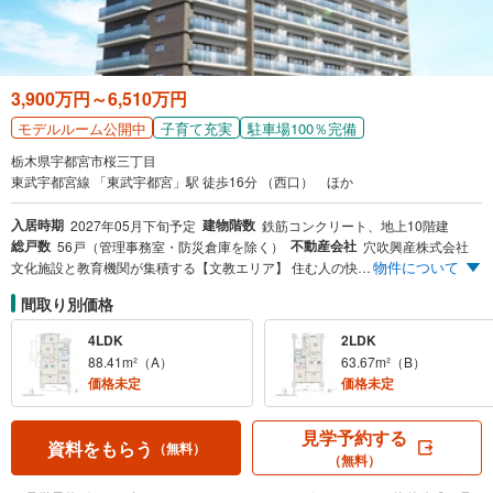
3,900万円～6,510万円
子育て充実
駐車場100％完備
モデルルーム公開中
栃木県宇都宮市桜三丁目
東武宇都宮線 「東武宇都宮」駅 徒歩16分 （西口） ほか
入居時期
建物階数
2027年05月下旬予定
鉄筋コンクリート、地上10階建
総戸数
不動産会社
56戸（管理事務室・防災倉庫を除く）
穴吹興産株式会社
物件について
文化施設と教育機関が集積する【文教エリア】 住む人の快適性を追求した全56邸の新築分譲マンション誕生 2LDK（63.67m²）3,900万円～ 敷地内に平面駐車場100％超確保/月額使用料0円～ LRT駅西側延伸エリア/桜通り十文字停留所（仮称）2030年以降開業予定（※） （※）宇都宮市HP ※掲載の情報は2025年8月現在の情報で、今後の開発次第で変更になる可能性があります。
間取り別価格
4LDK
2LDK
88.41m²（A）
63.67m²（B）
価格未定
価格未定
見学予約する
資料をもらう
（無料）
（無料）