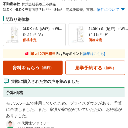
不動産会社
株式会社長谷工不動産
物件について
3LDK～4LDK 専有面積 71m²台～84m² 完成後販売。実際の住戸をご覧いただけます。 再開発で進化する駅東口エリア 宇都宮駅東口5分（上り）4分（下り）※ 毎日のお買物に便利な商業施設が身近「かましんカルナ」近接 開放感あふれる全戸南向き配棟 3LDK～4LDK専有面積 約71m²～84m² 快適なカーライフをサポートする駐車場100％ ※LRT利用、「宇都宮駅東口」停留場～「駅東公園前」停留場間の所要時間
間取り別価格
3LDK＋S（納戸）＋WIC＋N・4LDK＋WIC＋N
3LDK＋S（納戸）＋WIC＋N
84.11m²（A）
84.11m²（F）
価格未定
価格未定
最大10万円相当
PayPayポイント
[詳細はこちら]
見学予約する
資料をもらう
（無料）
（無料）
実際に購入された方の声を集めました
予算/価格
モデルルームで使用していたため、プライスダウンがあり、予算
に合致しました。また、家具や家電が付いていたため、お得感が
ありました。
50代男性/ファミリー