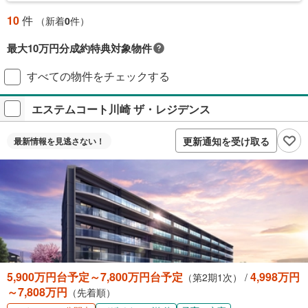
10
件
（新着
0
件）
最大10万円分成約特典対象物件
対象の新築マンションご成約で最大10万円相当のPayPayポイント※もら
すべての物件をチェックする
える！毎月先着2,000名様（成約報告順）ご成約後に契約書アップロード
＋アンケート回答が必要です。
エステムコート川崎 ザ・レジデンス
プレゼントの詳細を見る
付与上限等条件あり。出金・譲渡不可。
更新通知を受け取る
最新情報を
見逃さない！
閉じる
5,900万円台予定～7,800万円台予定
4,998万円
（第2期1次） /
～7,808万円
（先着順）