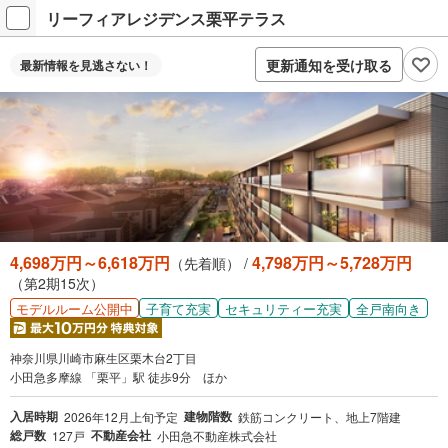
リーフィアレジデンス栗平テラス
更新通知を受け取る
最新情報を
見逃さない！
4,698万円～6,618万円
4,798万円～5,728万円
（先着順） /
（第2期15次）
子育て充実
セキュリティー充実
全戸南向き
モデルルーム公開中
神奈川県川崎市麻生区栗木台2丁目
小田急多摩線 「栗平」駅 徒歩9分 ほか
入居時期
建物階数
2026年12月上旬予定
鉄筋コンクリート、地上7階建
総戸数
不動産会社
127戸
小田急不動産株式会社