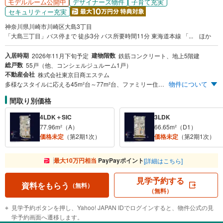
デザイナーズ物件
子育て充実
モデルルーム公開中
セキュリティー充実
神奈川県川崎市川崎区大島3丁目
「大島三丁目」バス停まで 徒歩3分 バス所要時間11分 東海道本線 「... ほか
入居時期
建物階数
2026年11月下旬予定
鉄筋コンクリート、地上5階建
総戸数
55戸（他、コンシェルジュルーム1戸）
不動産会社
株式会社東京日商エステム
物件について
多様なスタイルに応える45m²台～77m²台、ファミリー住戸ALL南向き×閑静な住宅街。低層レジデンス ラゾーナやラ チッタデッラ等大規模商業施設が10店舗集まる※2「川崎」駅が生活圏 2駅5路線利用可※3 JR「川崎」駅から「品川」駅 1駅9分 「横浜」駅 1駅7分 身体も浴槽も自動洗浄するミラバス、キッチンを美しく保つディスポーザ等先進設備 1Fは戸建てライクな仕様※4 大型犬飼育可・専用庭付・専用駐車場付住戸 1F住戸には防犯カメラを採用 充実のセキュリティ 高い省エネ効果を認定取得 ZEH-M Oriented×低炭素建築物 ※2.10店舗とは、「ラゾーナ川崎プラザ」「ラ チッタデッラ」「川崎ルフロン」「川崎アゼリア」「川崎モアーズ」「アトレ川崎」「川崎DICE」「KAWASAKI DELTA」「川崎ゼロゲート」（約2,050m・徒歩26分）「ウィングキッチン京急川崎」の施設を指します。 ※3.2駅5路線/JR「川崎」駅:JR東海道線、JR京浜東北線、JR南武線。「京急川崎」駅:京急本線、京急大師線。 ※4.頭数には制限があります。共用部のご利用は管理規約に基づきます。
間取り別価格
4LDK＋SIC
3LDK
77.96m²（A）
66.65m²（D1）
価格未定
（第2期1次）
価格未定
（第2期1次）
最大10万円相当
PayPayポイント
[詳細はこちら]
見学予約する
資料をもらう
（無料）
（無料）
見学予約ボタンを押し、Yahoo! JAPAN IDでログインすると、物件公式の見
学予約画面へ遷移します。