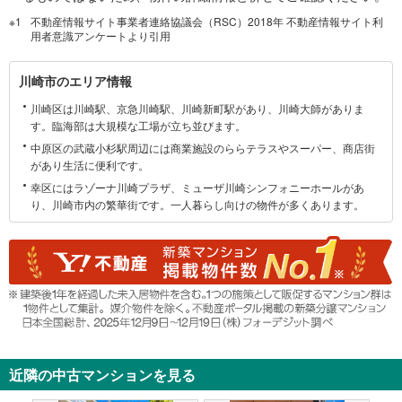
・
不動産情報サイト事業者連絡協議会（RSC）2018年 不動産情報サイト利
条
用者意識アンケートより引用
件
を
川
川崎市のエリア情報
マ
崎
イ
川崎区は川崎駅、京急川崎駅、川崎新町駅があり、川崎大師がありま
市
ペ
す。臨海部は大規模な工場が立ち並びます。
に
ー
中原区の武蔵小杉駅周辺には商業施設のららテラスやスーパー、商店街
関
ジ
があり生活に便利です。
す
に
幸区にはラゾーナ川崎プラザ、ミューザ川崎シンフォニーホールがあ
る
保
り、川崎市内の繁華街です。一人暮らし向けの物件が多くあります。
情
存
報
す
る
近隣の中古マンションを見る