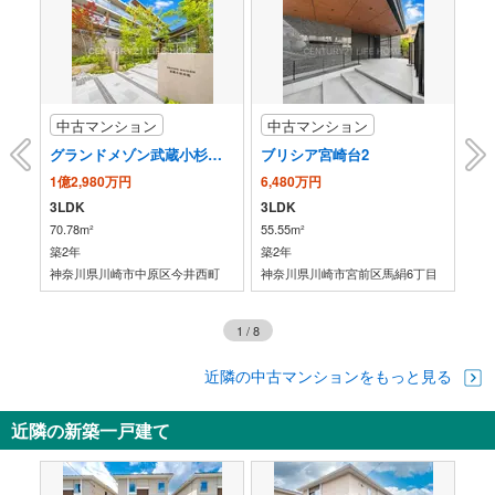
中古マンション
中古マンション
中
プライムレジデンスアベニュー参番館
グランドメゾン武蔵小杉の杜
ブリシア宮崎台2
1億2,980万円
6,480万円
7,
3LDK
3LDK
3L
70.78m²
55.55m²
81.
築2年
築2年
築2
神奈川県川崎市中原区今井西町
神奈川県川崎市宮前区馬絹6丁目
神
1
/
8
近隣の中古マンションをもっと見る
近隣の新築一戸建て