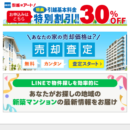
京王相模原線すべての駅
（7）
ペット可
若葉台
（1）
太陽光発電
東急田園都市線
東急田園都市線すべての駅
（7）
宮前平
鷺沼
（1）
（1）