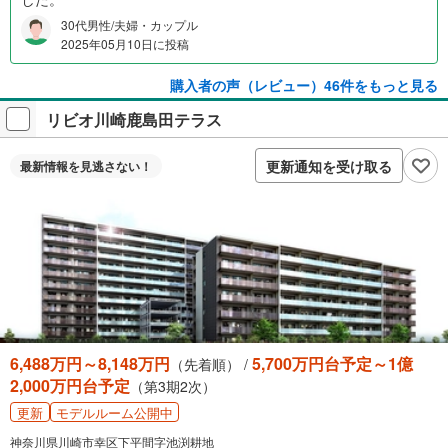
30代男性/夫婦・カップル
2025年05月10日に投稿
購入者の声（レビュー）46件をもっと見る
リビオ川崎鹿島田テラス
更新通知を受け取る
最新情報を
見逃さない！
6,488万円～8,148万円
5,700万円台予定～1億
（先着順） /
2,000万円台予定
（第3期2次）
更新
モデルルーム公開中
神奈川県川崎市幸区下平間字池渕耕地