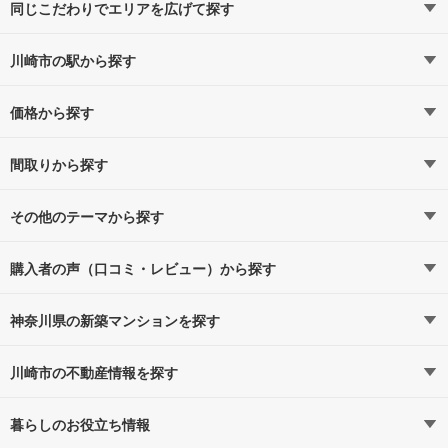
同じこだわりでエリアを広げて探す
神奈川県の6,000万円以下
川崎市の駅から探す
価格から探す
南武線
南武線すべての駅
4,000万円以下（2）
（8）
5,000万円以下（7）
間取りから探す
川崎
鹿島田
6,000万円以下（10）
1LDK（6）
（6）
7,000万円以下（15）
2LDK（17）
（2）
その他のテーマから探す
武蔵小杉
武蔵溝ノ口
8,000万円以下（18）
3LDK（28）
新発表・建設予定
（1）
1億円以上（10）
4LDK以上（9）
（1）
購入者の声（口コミ・レビュー）から探す
小田栄
武蔵新城
駅近・駅徒歩5分以内
（1）
（1）
神奈川県の新築マンションを探す
政令指定都市
久地
川崎市
横浜市
タワーマンション・高層マンション
路線・駅から探す
（1）
地域から探す
川崎市の不動産情報を探す
相模原市
ハイグレード・高級マンション
通勤時間から探す
不動産・住宅
横須賀線
予算から探す
賃貸住宅
暮らしのお役立ち情報