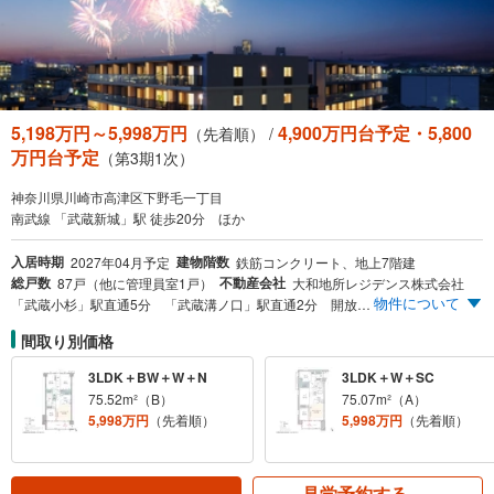
5,198万円～5,998万円
4,900万円台予定・5,800
（先着順） /
万円台予定
（第3期1次）
神奈川県川崎市高津区下野毛一丁目
南武線 「武蔵新城」駅 徒歩20分 ほか
入居時期
建物階数
2027年04月予定
鉄筋コンクリート、地上7階建
総戸数
不動産会社
87戸（他に管理員室1戸）
大和地所レジデンス株式会社
物件について
「武蔵小杉」駅直通5分 「武蔵溝ノ口」駅直通2分 開放感溢れる「多摩川」まで徒歩4分（約280m） 3LDK・70m²中心のゆとりのプラン オープンエアデッキ＆オープンエアリビング ※掲載の所要時間は、通勤時のもので時間帯により異なります。また、乗換、待ち時間を含んでいます。 ※2024年6月現在のダイヤによるものです。出典:「駅すぱあと」調べ。 ※2.（仮称）等々力大橋（事業完了予定時期:2031年3月※事業完了時期は遅れる場合があります） 出典:川崎市 まちづくり委員会HP
間取り別価格
3LDK＋BW＋W＋N
3LDK＋W＋SC
75.52m²（B）
75.07m²（A）
5,998万円
（先着順）
5,998万円
（先着順）
見学予約する