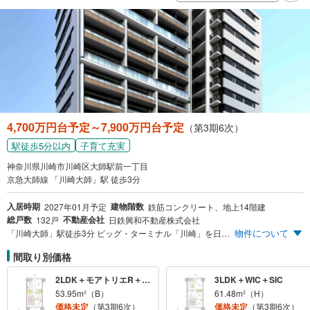
4,700万円台予定～7,900万円台予定
（第3期6次）
駅徒歩5分以内
子育て充実
神奈川県川崎市川崎区大師駅前一丁目
京急大師線 「川崎大師」駅 徒歩3分
入居時期
建物階数
2027年01月予定
鉄筋コンクリート、地上14階建
総戸数
不動産会社
132戸
日鉄興和不動産株式会社
物件について
「川崎大師」駅徒歩3分 ビッグ・ターミナル「川崎」を日常使い 「京急川崎」駅まで直通6分 主要都市へスムーズにアクセス 1LDK/2LDK/3LDK 南向き中心※1 豊富なプランバリエーション 全132邸の大規模レジデンス 落ち着きの中で確かな存在感を放つ洗練されたレジデンス 駅徒歩3分の資産価値 利便性と希少性が将来を見据えた価値となる ※1 全132戸中80戸
間取り別価格
2LDK＋モアトリエR＋WIC＋SIC
3LDK＋WIC＋SIC
53.95m²（B）
61.48m²（H）
価格未定
（第3期6次）
価格未定
（第3期6次）