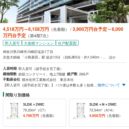
4,518万円～6,158万円
3,900万円台予定～6,000
（先着順） /
万円台予定
（第4期7次）
即入居可
大規模マンション
住戸配置図
神奈川県川崎市川崎区塩浜1丁目
京急大師線 「小島新田」駅 徒歩13分 （自転車5分・約1,040m・... ほか
入居時期
即入居可（諸手続き完了後）
建物階数
総戸数
鉄筋コンクリート、地上7階建
266戸
不動産会社
積水化学工業株式会社 東京本社
物件について
【即入居可（諸手続き完了後）】 バス便は本数も多く始発もあるアクセス環境 京急大師線 始発駅「小島新田」駅 徒歩13分※サブエントランスより計測。専有面積63.14m²～82.66m²/3LDK中心 全71タイプ 豊富なプランバリエーション パーティルームなど充実の共用施設 車寄せのあるエントランス 駐車場設置率80％ 積水化学グループの先進のスマート＆インフラ技術
間取り別価格
3LDK＋2WIC
3LDK＋N＋2WIC
70.20m²（C7）
72.54m²（A14）
4,798万円
（先着順）
4,958万円
（先着順）