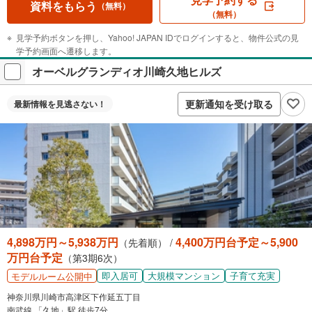
資料をもらう
（無料）
（無料）
見学予約ボタンを押し、Yahoo! JAPAN IDでログインすると、物件公式の見
学予約画面へ遷移します。
オーベルグランディオ川崎久地ヒルズ
更新通知を受け取る
最新情報を
見逃さない！
4,898万円～5,938万円
4,400万円台予定～5,900
（先着順） /
万円台予定
（第3期6次）
即入居可
大規模マンション
子育て充実
モデルルーム公開中
神奈川県川崎市高津区下作延五丁目
南武線 「久地」駅 徒歩7分