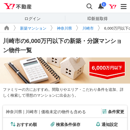
Yahoo!不動産
検索
通知
i
ログイン
ID新規取得
新築マンション
神奈川県
川崎市
6,000万円以
川崎市の6,000万円以下の新築・分譲マンショ
ン物件一覧
ファミリーの方におすすめ。間取りやエリア・こだわり条件を追加、詳
しく検索して理想のマンションに出会おう。
神奈川県 | 川崎市 | 価格未定の物件も含める
条件変更
おすすめ順
検索条件保存
通知設定