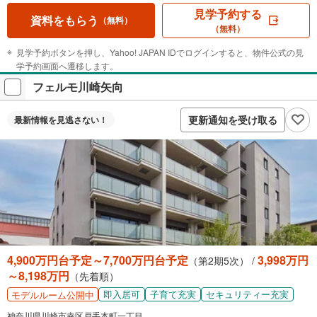
見学予約する
資料をもらう
（無料）
（無料）
見学予約ボタンを押し、Yahoo! JAPAN IDでログインすると、物件公式の見
学予約画面へ遷移します。
フェルモ川崎矢向
更新通知を受け取る
最新情報を
見逃さない！
4,900万円台予定～7,700万円台予定
3,998万円
（第2期5次） /
～8,198万円
（先着順）
即入居可
子育て充実
セキュリティー充実
モデルルーム公開中
神奈川県川崎市幸区戸手本町一丁目