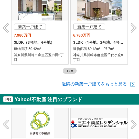
新築一戸建て
新築一戸建て
7,980万円
6,780万円
1億
3LDK（3号地、4号地）
3LDK（1号地、2号地、4号地）
3S
建物面積 89.42m²
建物面積 89.42m²～97.7m²
建物
丁目
神奈川県川崎市麻生区五力田2丁
神奈川県川崎市麻生区千代ケ丘8
神
目
丁目
1
/
8
近隣の新築一戸建てをもっと見る
Yahoo!不動産 注目のブランド
PR