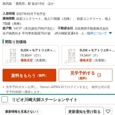
南武線 「鹿島田」駅 徒歩15分 ほか
入居時期
2027年03月下旬予定
建物階数
鉄筋コンクリート、地上11階建（北棟） 、 鉄筋コンクリート、地上
7階建（南棟）
総戸数
不動産会社
147戸（非分譲住戸66戸含む）
日鉄興和不動産株式会社
物件について
全戸南西向き 平均専有面積75m²超 JR川崎駅直通4分 JR湘南新宿ライン・横須賀線・南武線2駅3路線利用可マルチアクセス 収納や仕事に使える新空間・モアトリエ
間取り別価格
3LDK＋モアトリエR＋WIC
3LDK＋モアトリエR＋2WIC
70.80m²（C1）
74.34m²（I1）
価格未定
（先着順）
価格未定
（先着順）
見学予約する
資料をもらう
（無料）
（無料）
見学予約ボタンを押し、Yahoo! JAPAN IDでログインすると、物件公式の見
学予約画面へ遷移します。
リビオ川崎大師ステーションサイト
更新通知を受け取る
最新情報を
見逃さない！