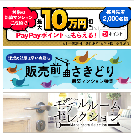
横須賀線すべての駅
（7）
即入居可能
不動産会社から探す
新築マンション
マンションカタログ
地図から探す
中古マンション
教えて！住まいの先生
新川崎
（1）
一人暮らし、DINKS
特集から探す
新築一戸建て
テーマから探す
中古一戸建て
小田急多摩線
広さ100m²以上
ランキングから探す
注文住宅
購入者の声から探す
土地
小田急多摩線すべての駅
（2）
大規模マンション
売却査定
栗平
黒川
（1）
（1）
エコマンション
京急大師線
南向きのマンション
京急大師線すべての駅
（3）
小さい子供がいても安心
京急川崎
川崎大師
（2）
（2）
子育てにやさしい環境
京王相模原線
ショッピングセンター至近