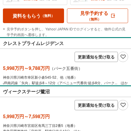
見学予約する
資料をもらう
（無料）
（無料）
見学予約ボタンを押し、Yahoo! JAPAN IDでログインすると、物件公式の見
学予約画面へ遷移します。
クレストプライムレジデンス
更新通知を受け取る
5,998万円～9,788万円
（パーク五番街）
神奈川県川崎市幸区新小倉545-52、他（地番）
JR南武線「矢向」駅徒歩8～12分（アベニュー弐番街:徒歩8分、パーク... ほか
ヴィークステージ鷺沼
更新通知を受け取る
5,998万円～7,598万円
神奈川県川崎市宮前区有馬三丁目2番5（地番）
東急田園都市線「宮前平」駅南口徒歩13分 ほか