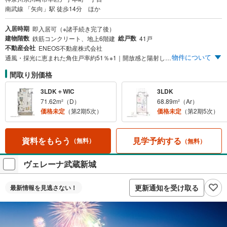
南武線 「矢向」駅 徒歩14分 ほか
入居時期
即入居可（※諸手続き完了後）
建物階数
総戸数
鉄筋コンクリート、地上6階建
41戸
不動産会社
ENEOS不動産株式会社
物件について
通風・採光に恵まれた角住戸率約51％※1｜開放感と陽射しを満喫できる南向き中心※2｜暮らし手本位の実用的な3LDK中心 1LDK・39m²台～3LDK・72m²台｜穏やかな暮らしに応える全41邸のプライベートレジデンス｜幸区役所隣接 落ち着いた住環境｜家計にやさしく、環境にもやさしい ZEH-M Oriented 取得 川崎駅を生活圏に、暮らしの豊かさを深める私邸「フェルモ川崎矢向」誕生。角住戸・63m²超・2LDK・5,898万円 南向き角住戸・71m²超・3LDK・専用駐車場付・6,398万円 ※1:41戸中21戸 ※2:41戸中29戸
間取り別価格
3LDK＋WIC
3LDK
71.62m²（D）
68.89m²（Ar）
価格未定
（第2期5次）
価格未定
（第2期5次）
見学予約する
資料をもらう
（無料）
（無料）
ヴェレーナ武蔵新城
更新通知を受け取る
最新情報を
見逃さない！