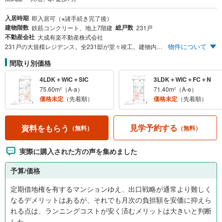
入居時期
即入居可（※諸手続き完了後）
建物階数
総戸数
鉄筋コンクリート、地上7階建
231戸
不動産会社
大成有楽不動産株式会社
物件について
231戸の大規模レジデンス。全231邸が堂々竣工。建物内モデルルームをご案内中。実際のお部屋をご覧いただけます。
間取り別価格
4LDK＋WIC＋SIC
3LDK＋WIC＋FC＋N
75.60m²（A-a）
71.40m²（A-e）
価格未定
（先着順）
価格未定
（先着順）
見学予約する
資料をもらう
（無料）
（無料）
実際に購入された方の声を集めました
予算/価格
定期借地権を有するマンションゆえ、出口戦略が通常より難しく
なるデメリットはあるが、それでも月次の負担額を安価に抑えら
れる点は、ランニングコストが安く済むメリットは大きいと判断
した。