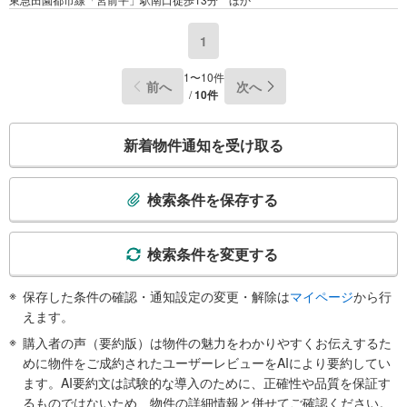
1
1〜10件
前へ
次へ
/
10件
こ
新着物件通知を受け取る
の
検
索
検索条件を保存する
条
件
で
検索条件を変更する
通
知
保存した条件の確認・通知設定の変更・解除は
マイページ
から行
を
えます。
受
購入者の声（要約版）は物件の魅力をわかりやすくお伝えするた
け
めに物件をご成約されたユーザーレビューをAIにより要約してい
取
ます。AI要約文は試験的な導入のために、正確性や品質を保証す
る
るものではないため、物件の詳細情報と併せてご確認ください。