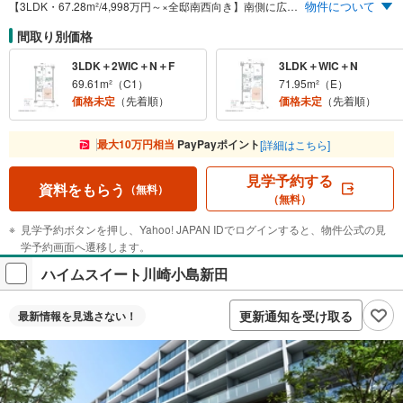
物件について
【3LDK・67.28m²/4,998万円～×全邸南西向き】南側に広がる第一種低層住居専用地域。自然豊かな開放感溢れる環境がここに。新宿駅へ33分（日中時29分）、「大手町」駅へ49分（日中時45分）、都心への通勤・通学も快適スムーズアクセス。【ZEH-M Oriented ＆低炭素建築物】のダブル認定取得物件の希少性。税金面や住宅ローン金利引き下げ等の優遇があります。「栗平」駅徒歩9分、「黒川」駅徒歩8分と2駅が利用可能。最寄りの「栗平・黒川エリア」のほか、「新百合ヶ丘エリア」、「若葉台エリア」、「多摩センターエリア」を使いこなすロケーション。
間取り別価格
3LDK＋2WIC＋N＋F
3LDK＋WIC＋N
69.61m²（C1）
71.95m²（E）
価格未定
（先着順）
価格未定
（先着順）
最大10万円相当
PayPayポイント
[詳細はこちら]
見学予約する
資料をもらう
（無料）
（無料）
見学予約ボタンを押し、Yahoo! JAPAN IDでログインすると、物件公式の見
学予約画面へ遷移します。
ハイムスイート川崎小島新田
更新通知を受け取る
最新情報を
見逃さない！