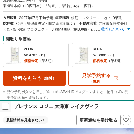
東海道本線（JR西日本） 「能登川」駅 徒歩4分 （西口）
入居時期
建物階数
2027年07月下旬予定
鉄筋コンクリート、地上10階建
総戸数
不動産会社
80戸（管理事務室・防災倉庫を除く）
穴吹興産株式会社
物件について
＜官×民＞駅前プロジェクト JR能登川駅（約300m）徒歩4分の立地に全80戸南向きレジデンス誕生 敷地内平面駐車場 全邸分確保/月額使用料0円～ 徒歩10分圏内に利便施設が集積する＜駅前立地＞
間取り別価格
2LDK
3LDK
56.47m²（B）
67.39m²（G）
価格未定
（第3期）
価格未定
（第3期）
見学予約する
資料をもらう
（無料）
（無料）
見学予約ボタンを押し、Yahoo! JAPAN IDでログインすると、物件公式の見
学予約画面へ遷移します。
プレサンス ロジェ 大津京 レイクヴィラ
更新通知を受け取る
最新情報を
見逃さない！