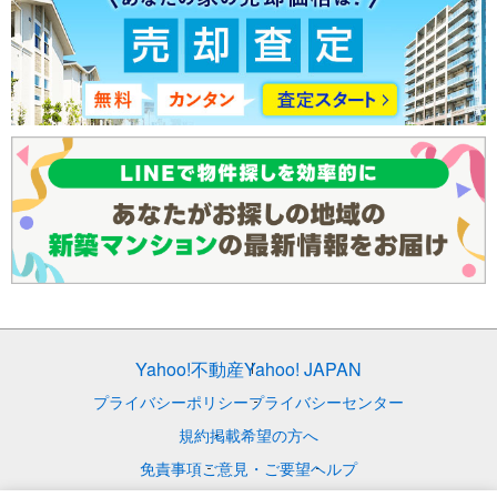
Yahoo!不動産
Yahoo! JAPAN
プライバシーポリシー
プライバシーセンター
規約
掲載希望の方へ
免責事項
ご意見・ご要望
ヘルプ
© LY Corporation