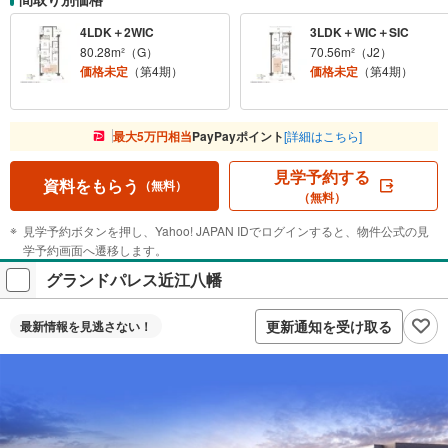
4LDK＋2WIC
3LDK＋WIC＋SIC
80.28m²（G）
70.56m²（J2）
価格未定
（第4期）
価格未定
（第4期）
最大5万円相当
PayPayポイント
[詳細はこちら]
見学予約する
資料をもらう
（無料）
（無料）
見学予約ボタンを押し、Yahoo! JAPAN IDでログインすると、物件公式の見
学予約画面へ遷移します。
グランドパレス近江八幡
更新通知を受け取る
最新情報を
見逃さない！