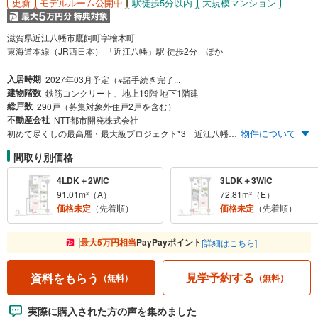
更新
駅徒歩5分以内
大規模マンション
モデルルーム公開中
滋賀県近江八幡市鷹飼町字檜木町
東海道本線（JR西日本） 「近江八幡」駅 徒歩2分 ほか
入居時期
2027年03月予定（※諸手続き完了...
建物階数
鉄筋コンクリート、地上19階 地下1階建
総戸数
290戸（募集対象外住戸2戸を含む）
不動産会社
NTT都市開発株式会社
物件について
初めて尽くしの最高層・最大級プロジェクト*3 近江八幡市初*4 大型商業施設隣接 近江八幡市初*4 駅デッキ直結 近江八幡市初*4 フィットネスルーム完備 近江八幡市初*4 コワーキングルーム完備 滋賀県初*5 ZEH-M Oriented×低炭素建築物のダブル認定 近江八幡市初*6 ディスポーザ採用
間取り別価格
4LDK＋2WIC
3LDK＋3WIC
91.01m²（A）
72.81m²（E）
価格未定
（先着順）
価格未定
（先着順）
最大5万円相当
PayPayポイント
[詳細はこちら]
見学予約する
資料をもらう
（無料）
（無料）
実際に購入された方の声を集めました