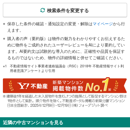
件
で
検索条件を変更する
通
知
保存した条件の確認・通知設定の変更・解除は
マイページ
から行
を
えます。
受
購入者の声（要約版）は物件の魅力をわかりやすくお伝えするた
け
めに物件をご成約されたユーザーレビューをAIにより要約してい
取
ます。AI要約文は試験的な導入のために、正確性や品質を保証す
る
るものではないため、物件の詳細情報と併せてご確認ください。
・
不動産情報サイト事業者連絡協議会（RSC）2018年 不動産情報サイト利
条
用者意識アンケートより引用
件
を
マ
イ
ペ
ー
ジ
に
近隣の中古マンションを見る
保