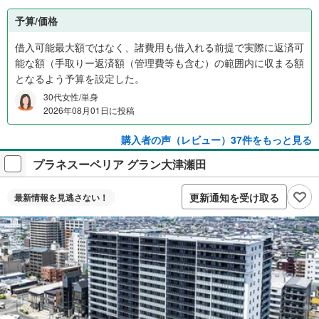
予算/価格
借入可能最大額ではなく、諸費用も借入れる前提で実際に返済可
能な額（手取りー返済額（管理費等も含む）の範囲内に収まる額
となるよう予算を設定した。
30代女性/単身
2026年08月01日に投稿
購入者の声（レビュー）37件をもっと見る
プラネスーペリア グラン大津瀬田
更新通知を受け取る
最新情報を
見逃さない！