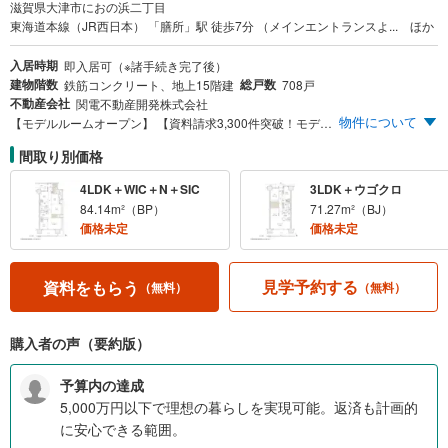
滋賀県大津市におの浜二丁目
東海道本線（JR西日本） 「膳所」駅 徒歩7分 （メインエントランスよ... ほか
入居時期
即入居可（※諸手続き完了後）
建物階数
総戸数
鉄筋コンクリート、地上15階建
708戸
不動産会社
関電不動産開発株式会社
物件について
【モデルルームオープン】 【資料請求3,300件突破！モデルルーム見学1,900組突破!!】 この地に新たな時代の到来を告げる、全708邸のビッグプロジェクト。 ＜物件のおすすめポイント＞ （1）多彩なジャンルの生活施設へ、起伏の少ないフラットな道で結ばれた街。 （2）JR＆京阪の2WAYアクセス。JR「京都」駅やJR「大阪」駅へ軽快なフットワーク。 （3）ライフスタイルに合わせて選べる、全76タイプのプラン。 ※お問い合わせの際は、「Yahoo！不動産を見た」とお申し付けくださいませ。 またお電話番号のご記入をいただくと、スムーズなご案内となります。
間取り別価格
4LDK＋WIC＋N＋SIC
3LDK＋ウゴクロ
84.14m²（BP）
71.27m²（BJ）
価格未定
価格未定
見学予約する
資料をもらう
（無料）
（無料）
購入者の声（要約版）
予算内の達成
5,000万円以下で理想の暮らしを実現可能。返済も計画的
に安心できる範囲。