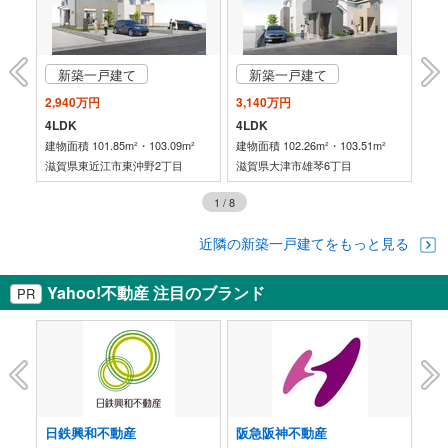
新築一戸建て
新築一戸建て
2,940万円
3,140万円
6,
4LDK
4LDK
3L
建物面積 101.85m²・103.09m²
建物面積 102.26m²・103.51m²
建物
滋賀県東近江市東沖野2丁目
滋賀県大津市雄琴6丁目
滋
1
/
8
近隣の新築一戸建てをもっと見る
Yahoo!不動産 注目のブランド
PR
日鉄興和不動産
阪急阪神不動産
伊