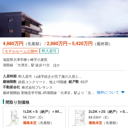
4,980万円
2,980万円～5,420万円
（先着順） /
（最終期）
即入居可
モデルルーム公開中
滋賀県大津市柳ヶ崎字小麦尻
湖西線 「大津京」駅 徒歩11分 ほか
入居時期
即入居可（※諸手続きが完了後の入居と...
建物階数
総戸数
鉄筋コンクリート、地上15階建
63戸
不動産会社
株式会社プレサンス
物件について
最終期開始 実物見学可能 JR湖西線「大津京」駅より「京都」駅直通12分（日中平常時10分）｜JR湖西線「大津京」駅徒歩11分（現地より約880m）｜プライバシー性の高い角住戸率89％｜暮らしに合わせて選べる1LDK＋S～3LDK ※掲載の交通所要時間は通勤時（平日7時台～9時台）の所要時間で、乗り換え・待ち時間を含みます。 ※1 「ALL IN WONDERFUL！LAKESIDE CITY」とは、大津京エリアは琵琶湖と比叡山の自然に包まれ、多彩な商業施設による生活利便性を享受できる湖畔エリアであることを示します。 ※2 「都」とは京都を示しております。
間取り別価格
1LDK＋S（納戸）＋WIC＋SIC
2LDK＋2S（納戸）＋SIC・3LDK＋S（納戸）＋
56.72m²（D）
84.53m²（E）
価格未定
（先着順）
価格未定
（先着順）