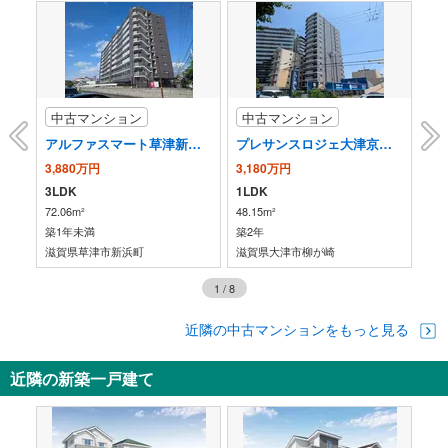
存
す
る
中古マンション
中古マンション
中
エ大津レイクヴィスタ
アルファスマート草津新浜町
プレサンスロジェ大津京レイクヴィラ
プ
3,880万円
3,180万円
6,
3LDK
1LDK
3L
72.06m²
48.15m²
91.
築1年未満
築2年
築3
滋賀県草津市新浜町
滋賀県大津市柳が崎
滋
1
/
8
近隣の中古マンションをもっと見る
近隣の新築一戸建て