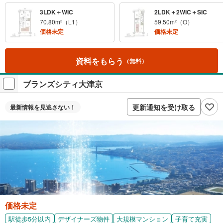
3LDK＋WIC
2LDK＋2WIC＋SIC
70.80m²（L1）
59.50m²（O）
価格未定
価格未定
資料をもらう
（無料）
ブランズシティ大津京
更新通知を受け取る
最新情報を
見逃さない！
価格未定
駅徒歩5分以内
デザイナーズ物件
大規模マンション
子育て充実