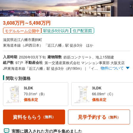
3,608万円～5,498万円
駅徒歩5分以内
住戸配置図
モデルルーム公開中
滋賀県近江八幡市鷹飼町
東海道本線（JR西日本） 「近江八幡」駅 徒歩3分 ほか
入居時期
建物階数
2026年03月下旬
鉄筋コンクリート、地上15階建
総戸数
不動産会社
97戸
第一交通産業株式会社 マンション事業部 大阪支店
物件について
JR東海道本線「近江八幡」駅 徒歩3分（約190m）｜「イオン近江八幡」徒歩5分（約340m）｜南向き中心※総97邸 ※総戸数97戸のうち70戸が南向き｜近江八幡市初※1 ZEH-M（ゼッチ・マンション）予定 ※1 本物件は近江八幡市の新築分譲マンションにおいて初めてのZEH採用となります。（2024年1月MRC調べ）
間取り別価格
3LDK
3LDK
70.01m²（B）
66.09m²（C）
価格未定
価格未定
見学予約する
資料をもらう
（無料）
（無料）
実際に購入された方の声を集めました