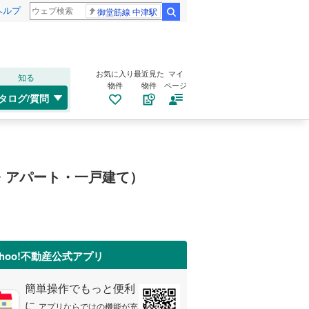
ヘルプ
御堂筋線 中津駅
検索
お気に入り
最近見た
マイ
知る
物件
物件
ページ
タログ/質問
・アパート・一戸建て）
ahoo!不動産公式アプリ
簡単操作でもっと便利
に
アプリならではの機能が充