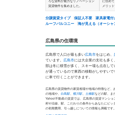
ろな賃料が魅力なリノベーション
に住めて
賃貸物件を集めました。
メリット
分譲賃貸タイプ
保証人不要
家具家電付
ルーフバルコニー
海が見える（オーシャ
広島県の住環境
広島県で人口が最も多い
広島市
をはじめ、
ています。
広島市
には大企業の支社も多く
部は冬に積雪が多く、スキー場も点在して
が通っているので東西の移動がしやすいで
に車で行くことができます。
広島県の賃貸物件の家賃相場や地域の特徴など、
の地域や、
白島駅
、
横川駅
、
土橋駅
などの駅、ま
Yahoo!不動産の賃貸では、広島県の賃貸マン
村や沿線、駅、こだわりの条件からあなたにピッ
の初期費用、引っ越しについての情報も満載です