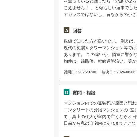
を遣っていると話したら「分譲でなら
こえません！ 」と頼もしい返事でし
アガラスではないし、昔ながらの小さ
え分譲ですし、コンクリート厚は大丈
動産屋さんはご存知ないようでした）
A
回答
でしょう？ 電話の声などは壁よりも
数値で知った方が良いです。 例えば、
屋の方の言葉をそのまま信じていいも
現代の免震やタワーマンション等では
か？
あります。 この違いが、隣室に響か
物件は、線路傍、幹線道路沿い、等が
件よりかは騒音はあります。 最近の鉄筋
質問日：2026/07/02
解決日：2026/08/06
Q
質問・相談
マンション内での孤独死が原因と思わ
コンクリートの分譲マンションの1室
て、真上の住人が室内で亡くなられ日
日前から私の自宅内にそれまでここで
とか銀バエとか言われるタイプ？)を
り、てっきり自宅内に問題があると思