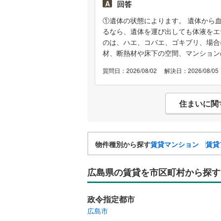
A
回答
箱を掃除したり、 サッシ窓が古くて
①遺体の状態によります。 遺体から
いました。換気扇から入るのかも、と
るなら、遺体を運び出しても体液をエ
ある換気扇や換気口の出口に殺虫剤を
のは、ハエ、コバエ、ゴキブリ、場合
ていたおかげで、それらが真上の部屋
材、断熱材や床下の空間、マンション
なら異臭とハエもそのうち解消される
る空間、天井板という構造になっています
に消え、その点は本当に良かったので
質問日：2026/08/02
解決日：2026/08/05
れるようになり。 もしや真上の部屋
いかと考え、室内の天井のダウンライ
が今度はコバエが大量に現れるように
住まいに関
イと電気殺虫灯を家中に設置し、日々
ンブン飛び回り私の手に止まったり、
の方は数が一日に1～３匹程度になり
す。 ハエ出現以来、自宅で料理する
物件種別から探す
賃貸マンション
賃貸
と管理会社担当者と何度か話をしたと
理組合は事態を把握していますが、亡
広島県の賃貸を市区町村から探す
体を運び出した後はそのままになって
で室内の清掃をする方向なのだそうで
ともあり、特殊清掃を含めて衛生面で
政令指定都市
まま日数が経過すると真上の部屋の中
広島市
くらい日数がかかるのか ②今後、害虫