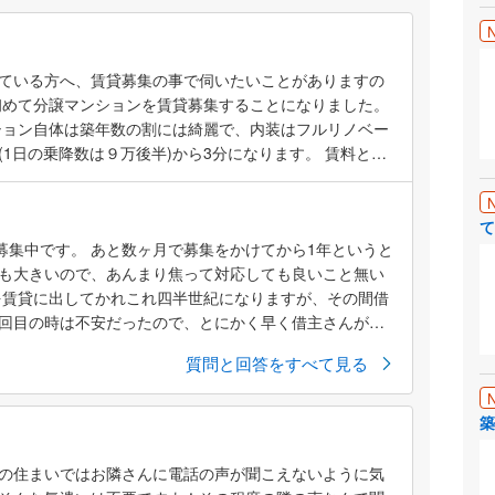
ている方へ、賃貸募集の事で伺いたいことがありますの
初めて分譲マンションを賃貸募集することになりました。
ンション自体は築年数の割には綺麗で、内装はフルリノベー
1日の乗降数は９万後半)から3分になります。 賃料とし
考にして、現在募集して1ヶ月になるぐらいですが、今現在
成約になってはいません。 そこで、賃貸をされている方
期間は様子をみて、決まらなければ募集賃料を見直してま
て
貸募集中です。 あと数ヶ月で募集をかけてから1年というと
が、どのようにして募集(例えば周辺の相場とどのように
も大きいので、あんまり焦って対応しても良いこと無い
埋まらなければ見直しているか？·募集する不動産を1つな
を賃貸に出してかれこれ四半世紀になりますが、その間借
にして募集し、決まらなければこのように対応している
と2回目の時は不安だったので、とにかく早く借主さんが見
をお伺いしたいです。 何分初めてなので、諸々ご経験や
料で募集...
お願いいたします。
質問と回答をすべて見る
築
の住まいではお隣さんに電話の声が聞こえないように気