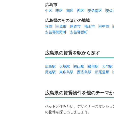
などは屋外から私の居室に侵入してい
広島市
入しているのか、それを私の居室側で
中区
東区
南区
西区
安佐南区
安佐
いします。 ○○と△△を悩んでいます
広島県のそのほかの地域
呉市
三原市
尾道市
福山市
府中市
安芸郡熊野町
安芸郡坂町
広島県の賃貸を駅から探す
広島駅
大塚駅
福山駅
横川駅
大門駅
尾道駅
東広島駅
西広島駅
新尾道駅
広島県の賃貸物件を他のテーマか
ペットと住みたい、デザイナーズマンショ
の物件を探し出しましょう。