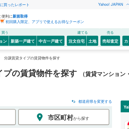
Yahoo! JAPAN
際に買ったレポート
と便利に
新規取得
初回購入限定、アプリで使えるお得なクーポン
買う
建てる
売る
ョン
新築一戸建て
中古一戸建て
注文住宅
土地
売却査定
カ
分譲賃貸タイプの賃貸物件を探す
イプの賃貸物件を探す
（賃貸マンション
都道府県を変更する
Y
市区町村
から探す