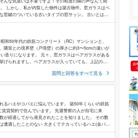
そんな気遣いは不要ですよ！その程度の隣の声なんて聞
た。 しかし、私が内覧した物件は築古物件。窓ガラスはペ
な窓鍵のついている古いタイプの窓サッシ。 古いとはい
夫なのかもしれませんが（ただこれも、尋ねてみると不
、窓が普通の賃貸と変わらないものだった場合どうなの
窓を抜けて周りに聞こえるのではないかと思うと、不動産
昭和50年代の鉄筋コンクリート（RC）マンションと、
のか疑問があります。 実際、この辺どうなのでしょう
、隣室との境界壁（戸境壁）の厚さに約3〜5cmの違いが
ない造りになります。 元々、窓ガラスはペアガラスがある
挙げられますし、ペアガラスが入っていても、上記の物
コ...
質問と回答をすべて見る
れるハエやコバエに悩んでいます。 築50年くらいの鉄筋
に賃貸契約で住んでいます。 先週警察の人が自宅に来
数が経過してから発見されたことを知りました。 その数
は遭遇したことのない 大きくてテカっているハエ(金バエ
見かけるようになり、また洗面脱衣所でクサイにおいもあ
い、排水口を薬品で流したり掃除したり、水回りやゴミ