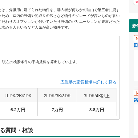
とは、分譲用に建てられた物件を、購入者が何らかの理由で第三者に貸す
るため、室内の設備や間取りの広さなど物件のグレードが高いものが多い
こだわりのオプションが付いていたり設備のバリエーションが豊富だった
新
し求める人もいるなど人気が高い物件です。
田
から、現在の検索条件の平均賃料を算出しています。
広島県の家賃相場を詳しく見る
1LDK/2K/2DK
2LDK/3K/3DK
3LDK/4K以上
築
6.2万円
7万円
8.8万円
る質問・相談