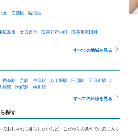
るのか、それとも真上の部屋から壁など建物の中から侵
完全に遮断する方法は無いのか 以上です。 よろしくお願
北区
安芸区
佐伯区
。 ○○と△△を悩んでいます。
東広島市
廿日市市
安芸郡府中町
安芸郡海田町
すべての地域を見る
西条駅
呉駅
牛田駅
八丁堀駅
三原駅
五日市駅
糸崎駅
大町駅
横川駅
すべての路線を見る
ら探す
ンでおしゃれに暮らしたいなど、こだわりの条件でお気に入り