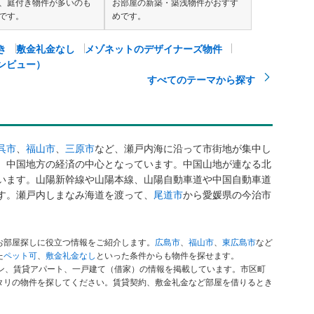
、庭付き物件が多いのも
お部屋の新築・築浅物件がおすす
です。
めです。
き
敷金礼金なし
メゾネットのデザイナーズ物件
ンビュー）
すべてのテーマから探す
呉市
、
福山市
、
三原市
など、瀬戸内海に沿って市街地が集中し
、中国地方の経済の中心となっています。中国山地が連なる北
います。山陽新幹線や山陽本線、山陽自動車道や中国自動車道
す。瀬戸内しまなみ海道を渡って、
尾道市
から愛媛県の今治市
お部屋探しに役立つ情報をご紹介します。
広島市
、
福山市
、
東広島市
など
た
ペット可
、
敷金礼金なし
といった条件からも物件を探せます。
ション、賃貸アパート、一戸建て（借家）の情報を掲載しています。市区町
タリの物件を探してください。賃貸契約、敷金礼金など部屋を借りるとき
。