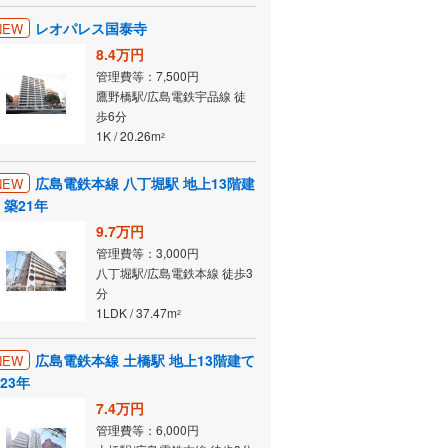
レオパレス国泰寺
NEW
8.4万円
管理費等：7,500円
鷹野橋駅/広島電鉄宇品線 徒
歩6分
1K / 20.26m
2
広島電鉄本線 八丁堀駅 地上13階建
NEW
 築21年
9.7万円
管理費等：3,000円
八丁堀駅/広島電鉄本線 徒歩3
分
1LDK / 37.47m
2
広島電鉄本線 土橋駅 地上13階建て
NEW
23年
7.4万円
管理費等：6,000円