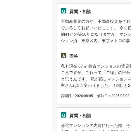
Q
質問・相談
不動産業界の方や、不動産投資をされ
でよろしくお願いいたします。 今回
約41㎡の築50年になりますが、マ
ション済、東京区内、東京メトロの駅(
てはSUUMOや不動産屋の意見を参
閑散期？ということもあってか、まだ
A
回答
の考えを伺えればと思います。 一定
私も現在 67㎡ 築古マンションの賃
た様子を見るという感じかと思います
ころですが、これって「ご縁」の部分
比較して募集しますか？等)·どの期間
と思うんです。 私が築古マンション
いし2つにするか等、自分はこのよう
主さんは3回変わりました。 1回目
等、大家さんとしてのご経験やお考え
つかるように相場より５％ぐらい低い賃
お知恵をお貸しください。 よろしく
質問日：2026/08/05
解決日：2026/08/08
Q
質問・相談
分譲マンションの内覧に行った際、今