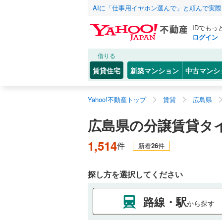
AIに「仕事用イヤホン選んで」と頼んで実
IDでもっ
ログイン
借りる
賃貸住宅
新築マンション
中古マンシ
Yahoo!不動産トップ
賃貸
広島県
広島県の分譲賃貸タ
1,514
件
新着
26
件
探し方を選択してください
路線・駅
から探す