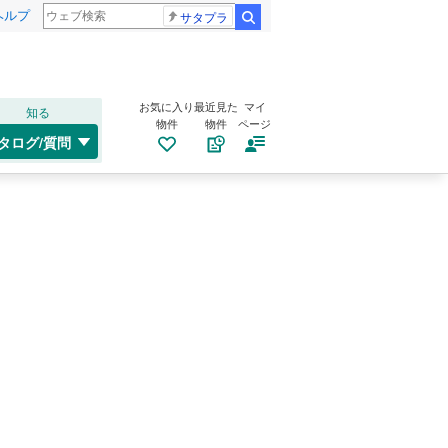
ヘルプ
サタプラ
検索
お気に入り
最近見た
マイ
知る
物件
物件
ページ
タログ/質問
）