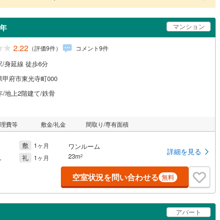
マンション
4年
2.22
（評価
9
件）
コメント
9
件
/身延線 徒歩6分
県甲府市東光寺町000
年/地上2階建て/鉄骨
管理費等
敷金/礼金
間取り/専有面積
敷
1ヶ月
ワンルーム
詳細を見る
23m
礼
2
し
1ヶ月
空室状況を問い合わせる
無料
アパート