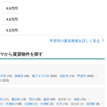
6.6万円
4.6万円
5.5万円
甲府市の家賃相場を詳しく見る
マから賃貸物件を探す
大月市
(14)
韮崎市
(48)
南アルプス市
(242)
北杜市
(14)
甲斐市
(443)
市
(223)
日
(11)
愛宕町
(16)
荒川
(29)
飯田
(39)
猪狩町
(0)
池田
(15)
(0)
大里町
(128)
太田町
(1)
大津町
(5)
大手
(14)
落合町
(0)
音羽町
(9)