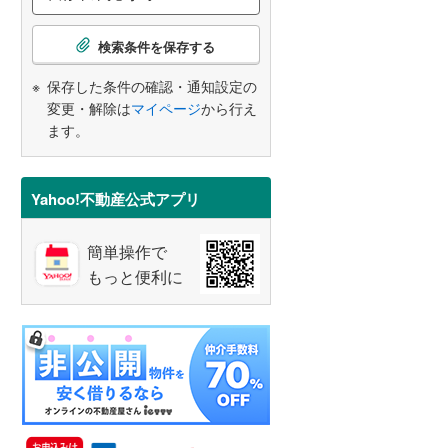
こ
検索条件を保存する
の
検
保存した条件の確認・通知設定の
索
変更・解除は
マイページ
から行え
条
ます。
件
で
通
Yahoo!不動産公式アプリ
知
を
簡単操作で
受
もっと便利に
け
取
る
・
条
件
を
マ