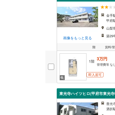
金手駅
甲府駅
山梨
築29
画像をもっと見る
階
賃料/
3万円
1階
管理費等
な
即入居可
東光寺ハイツヒロ(甲府市東光寺
善光寺
酒折駅