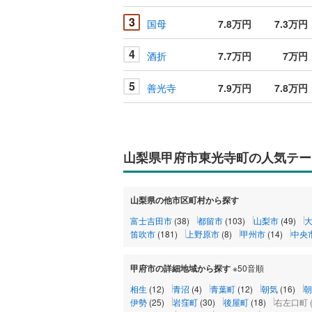
3
国母
7.8万円
7.3万円
4
酒折
7.7万円
7万円
5
善光寺
7.9万円
7.8万円
山梨県甲府市東光寺町の人気テー
山梨県の他市区町村から探す
富士吉田市
(38)
都留市
(103)
山梨市
(49)
笛吹市
(181)
上野原市
(8)
甲州市
(14)
中央
甲府市の詳細地域から探す
※50音順
相生
(12)
青沼
(4)
青葉町
(12)
朝気
(16)
朝
伊勢
(25)
岩窪町
(30)
後屋町
(18)
右左口町