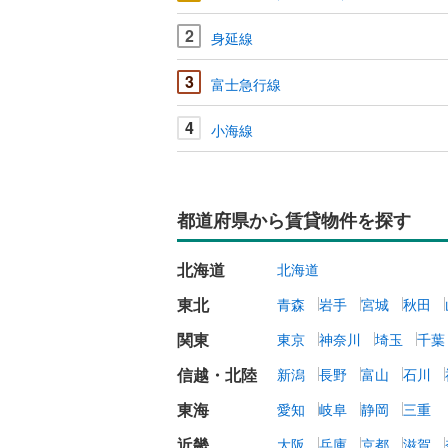
2
身延線
3
富士急行線
4
小海線
都道府県から賃貸物件を探す
北海道
北海道
東北
青森
岩手
宮城
秋田
関東
東京
神奈川
埼玉
千葉
信越・北陸
新潟
長野
富山
石川
東海
愛知
岐阜
静岡
三重
近畿
大阪
兵庫
京都
滋賀