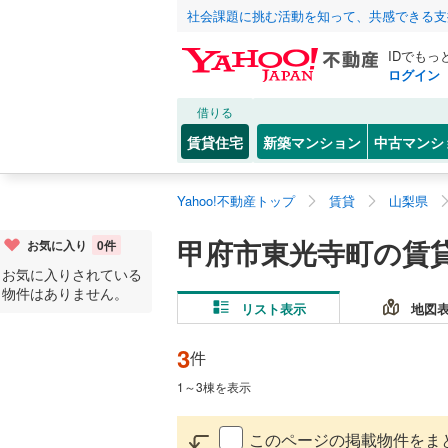
社会課題に挑む活動を知って、共感できる支
IDでもっ
ログイン
借りる
賃貸住宅
新築マンション
中古マンシ
Yahoo!不動産トップ
賃貸
山梨県
甲府市東光寺町の賃
お気に入り
0
件
お気に入りされている
物件はありません。
リスト表示
地図
3
件
1
～
3
棟を表示
このページの掲載物件をま