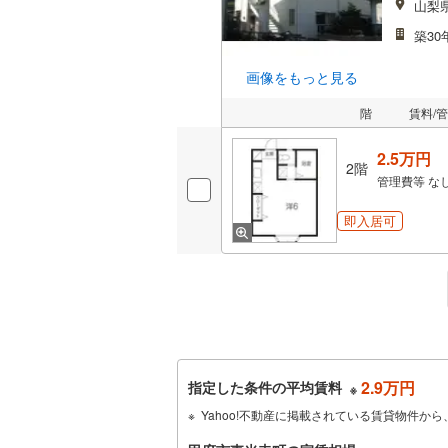
山梨
築30
画像をもっと見る
階
賃料/
2.5万円
2階
管理費等
な
即入居可
2.9万円
指定した条件の平均賃料
※
Yahoo!不動産に掲載されている賃貸物件