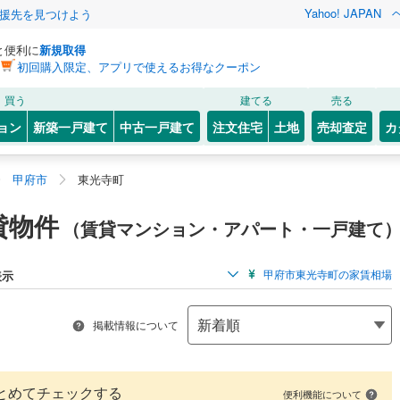
Yahoo! JAPAN
援先を見つけよう
と便利に
新規取得
初回購入限定、アプリで使えるお得なクーポン
買う
建てる
売る
ョン
新築一戸建て
中古一戸建て
注文住宅
土地
売却査定
カ
甲府市
東光寺町
貸物件
（賃貸マンション・アパート・一戸建て
甲府市東光寺町の家賃相場
表示
掲載情報について
とめてチェックする
便利機能について