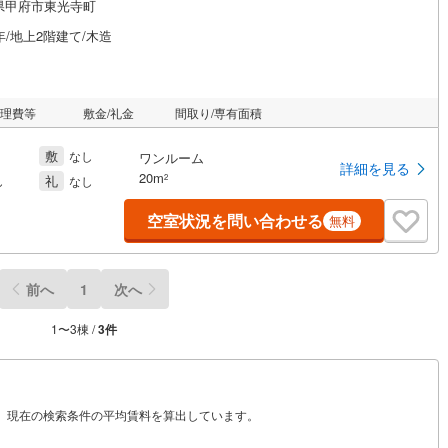
県甲府市東光寺町
年/地上2階建て/木造
管理費等
敷金/礼金
間取り/専有面積
敷
なし
ワンルーム
詳細を見る
20m
礼
2
し
なし
空室状況を問い合わせる
無料
前へ
1
次へ
1
〜
3
棟 /
3
件
から、現在の検索条件の平均賃料を算出しています。