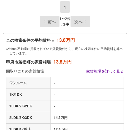
1
1〜2棟
前へ
次へ
/
2件
13.8万円
この検索条件の平均賃料
※
※Yahoo!不動産に掲載されている賃貸物件から、現在の検索条件の平均賃料を算出
しています。
13.8万円
甲府市若松町の家賃相場
間取りごとの家賃相場
家賃相場を詳しく見る
ワンルーム
-
1K/1DK
-
1LDK/2K/2DK
-
2LDK/3K/3DK
14.3万円
3LDK/4K以上
12.4万円