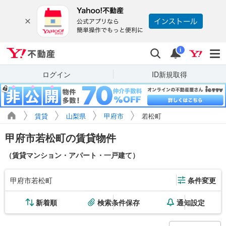
Yahoo!不動産
検索
通知
i
ログイン
ID新規取得
賃貸
山梨県
甲府市
若松町
甲府市若松町の賃貸物件
（賃貸マンション・アパート・一戸建て）
甲府市若松町
条件変更
新着順
検索条件保存
通知設定