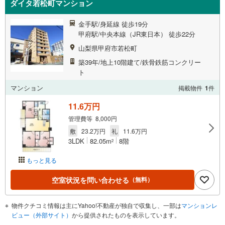
ダイタ若松町マンション
金手駅/身延線 徒歩19分
甲府駅/中央本線（JR東日本） 徒歩22分
山梨県甲府市若松町
築39年/地上10階建て/鉄骨鉄筋コンクリー
ト
マンション
掲載物件
1
件
11.6万円
管理費等 8,000円
敷
23.2万円
礼
11.6万円
3LDK
82.05m
8階
2
もっと見る
空室状況を問い合わせる
（無料）
物件クチコミ情報は主にYahoo!不動産が独自で収集し、一部は
マンションレ
ビュー（外部サイト）
から提供されたものを表示しています。