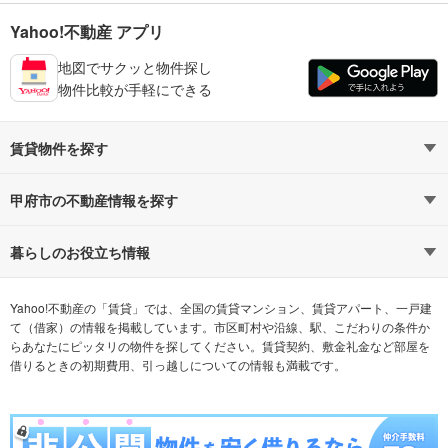
Yahoo!不動産 アプリ
地図でサクッと物件探し
物件比較が手軽にできる
賃貸物件を探す
路線・駅から探す
地域から探す
甲府市の不動産情報を探す
通勤時間から探す
不動産・住宅
家賃相場から探す
賃貸住宅
暮らしのお役立ち情報
不動産会社から探す
新築マンション
マンションカタログ
希望の条件から探す
中古マンション
教えて！住まいの先生
Yahoo!不動産の「賃貸」では、全国の賃貸マンション、賃貸アパート、一戸建
て（借家）の情報を掲載しています。市区町村や沿線、駅、こだわりの条件か
らあなたにピッタリの物件を探してください。賃貸契約、敷金礼金など部屋を
テーマから探す
新築一戸建て
ランキングから探す
中古一戸建て
借りるときの初期費用、引っ越しについての情報も満載です。
注文住宅
土地