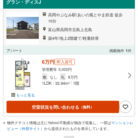
グラン・ディスJ
高岡やぶなみ駅/あいの風とやま鉄道 徒歩
10分
富山県高岡市北島上北島
築4年/地上2階建て/軽量鉄骨
アパート
掲載物件
1
件
6万円
即入居可
管理費等 5,000円
敷
なし
礼
8万円
1LDK
32.94m
1階
2
もっと見る
空室状況を問い合わせる
（無料）
物件クチコミ情報は主にYahoo!不動産が独自で収集し、一部は
マンションレ
ビュー（外部サイト）
から提供されたものを表示しています。