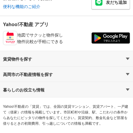
友だち追加
便利な機能のご紹介
Yahoo!不動産 アプリ
地図でサクッと物件探し
物件比較が手軽にできる
賃貸物件を探す
路線・駅から探す
地域から探す
高岡市の不動産情報を探す
通勤時間から探す
不動産・住宅
家賃相場から探す
賃貸住宅
暮らしのお役立ち情報
不動産会社から探す
新築マンション
マンションカタログ
希望の条件から探す
中古マンション
教えて！住まいの先生
Yahoo!不動産の「賃貸」では、全国の賃貸マンション、賃貸アパート、一戸建
て（借家）の情報を掲載しています。市区町村や沿線、駅、こだわりの条件か
らあなたにピッタリの物件を探してください。賃貸契約、敷金礼金など部屋を
テーマから探す
新築一戸建て
ランキングから探す
中古一戸建て
借りるときの初期費用、引っ越しについての情報も満載です。