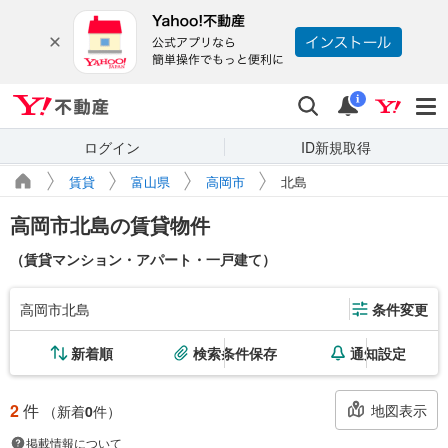
Yahoo!不動産
検索
通知
i
ログイン
ID新規取得
賃貸
富山県
高岡市
北島
高岡市北島の賃貸物件
（賃貸マンション・アパート・一戸建て）
高岡市北島
条件変更
新着順
検索条件保存
通知設定
2
件
地図表示
（新着
0
件）
掲載情報について