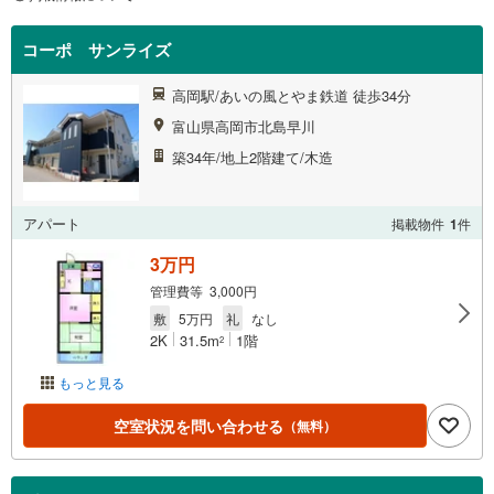
コーポ サンライズ
高岡駅/あいの風とやま鉄道 徒歩34分
富山県高岡市北島早川
築34年/地上2階建て/木造
アパート
掲載物件
1
件
3万円
管理費等 3,000円
敷
5万円
礼
なし
2K
31.5m
1階
2
もっと見る
空室状況を問い合わせる
（無料）