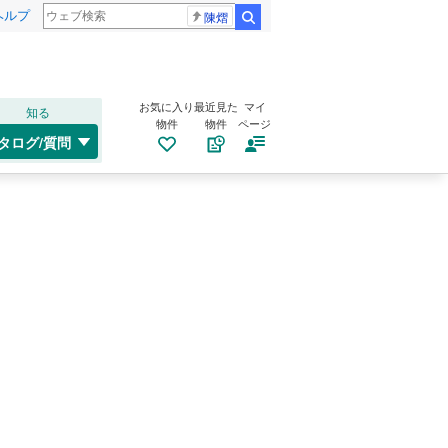
ヘルプ
陳熠
検索
お気に入り
最近見た
マイ
知る
物件
物件
ページ
タログ/質問
）