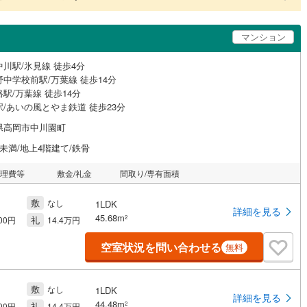
マンション
川駅/氷見線 徒歩4分
中学校前駅/万葉線 徒歩14分
駅/万葉線 徒歩14分
駅/あいの風とやま鉄道 徒歩23分
県高岡市中川園町
未満/地上4階建て/鉄骨
管理費等
敷金/礼金
間取り/専有面積
敷
なし
1LDK
詳細を見る
45.68m
礼
2
700円
14.4万円
空室状況を問い合わせる
無料
敷
なし
1LDK
詳細を見る
44.48m
礼
2
700円
14.4万円