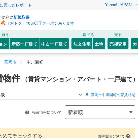
Yahoo! JAPAN
際に買ったレポート
と便利に
新規取得
［おトク］10％OFFクーポンあります
買う
建てる
売る
ョン
新築一戸建て
中古一戸建て
注文住宅
土地
売却査定
カ
高岡市
中川園町
貸物件
（賃貸マンション・アパート・一戸建て
高岡市中川園町の家賃相場
表示
掲載情報について
とめてチェックする
便利機能について