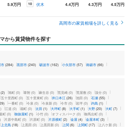
10
5.9万円
伏木
4.4万円
4.3万円
4.5万円
高岡市の家賃相場を詳しく見る
マから賃貸物件を探す
川市
(284)
黒部市
(240)
砺波市
(162)
小矢部市
(57)
南砺市
(66)
(2)
旭町
(0)
葦附
(0)
麻生谷
(0)
荒見崎
(0)
荒屋敷
(0)
湶分
(0)
五十里西町
(0)
五十里東町
(0)
井口本江
(26)
池田
(0)
石瀬
(55)
29)
一番町
(0)
今泉
(0)
今泉新
(0)
今市
(0)
岩坪
(0)
内島
(1)
)
江道
(0)
扇町
(0)
太田
(1)
大坪町
(8)
大手町
(1)
大野
(20)
大町
(7)
葉町
(0)
御旅屋町
(1)
小竹
(0)
オフィスパーク
(0)
御馬出町
(0)
)
片原中島町
(0)
片原町
(0)
片原横町
(2)
金屋
(4)
金屋本町
(3)
上北島
(18)
上黒田
(0)
上黒田新
(0)
上関
(6)
上関町
(17)
上八ケ新
(0)