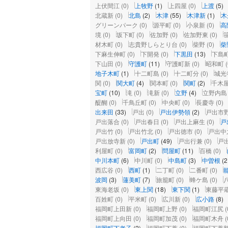
上伏間江
(0)
上牧野
(1)
上四屋
(0)
上渡
(5)
北蔵新
(0)
北島
(2)
木津
(55)
木津新
(1)
木
グリーンパーク
(0)
源平町
(0)
小泉新
(0)
高
境
(0)
坂下町
(0)
佐加野
(0)
佐加野東
(0)
材木町
(0)
志貴野しらとり台
(0)
柴野
(0)
柴
下麻生伸町
(0)
下開発
(0)
下黒田
(13)
下島
下山田
(0)
守護町
(11)
守護町新
(0)
昭和町
(
地子木町
(1)
十二町島
(0)
十二町分
(0)
城光
関
(0)
関大町
(4)
関本町
(0)
関町
(2)
千木
宝町
(10)
滝
(0)
滝新
(0)
立野
(4)
立野内島
醍醐
(0)
千鳥丘町
(0)
中央町
(0)
長慶寺
(0)
出来田
(33)
戸出
(0)
戸出伊勢領
(2)
戸出市
戸出落合
(0)
戸出春日
(0)
戸出上麻生
(0)
戸
戸出竹
(0)
戸出竹北
(0)
戸出徳市
(0)
戸出中
戸出放寺新
(0)
戸出町
(49)
戸出行兼
(0)
戸
利屋町
(0)
富岡町
(2)
問屋町
(11)
百橋
(0)
中川本町
(6)
中川町
(0)
中島町
(3)
中曽根
(2
西広谷
(0)
西町
(1)
二丁町
(0)
二番町
(0)
波岡
(3)
蓮美町
(7)
旅籠町
(0)
蜂ケ島
(0)
東海老坂
(0)
東上関
(18)
東下関
(1)
東藤平
百姓町
(0)
平米町
(0)
広川新
(0)
広小路
(8)
福岡町上田新
(0)
福岡町上野
(0)
福岡町江尻
(
福岡町上向田
(0)
福岡町加茂
(0)
福岡町木舟
(
福岡町下老子
(2)
福岡町下蓑
(0)
福岡町下蓑