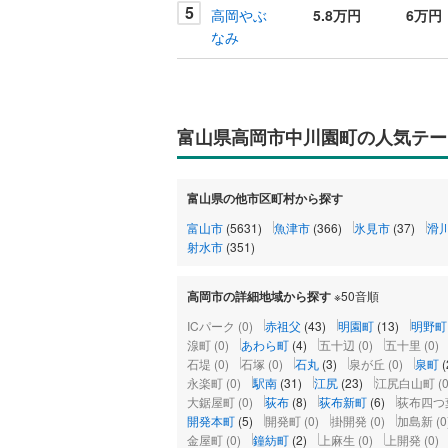
5
高岡やぶ
5.8万円
6万円
なみ
富山県高岡市中川園町の人気テー
富山県の他市区町村から探す
富山市
(5631)
魚津市
(366)
氷見市
(37)
滑
射水市
(351)
高岡市の詳細地域から探す
※50音順
ICパーク
(0)
赤祖父
(43)
明園町
(13)
明野町
湶町
(0)
あわら町
(4)
五十辺
(0)
五十里
(0)
石堤
(0)
石塚
(0)
石丸
(3)
泉が丘
(0)
泉町
(
永楽町
(0)
駅南
(31)
江尻
(23)
江尻白山町
(0
大鋸屋町
(0)
荻布
(8)
荻布新町
(6)
荻布四つ
開発本町
(5)
開発町
(0)
掛開発
(0)
加島新
(0
金屋町
(0)
鐘紡町
(2)
上麻生
(0)
上開発
(0)