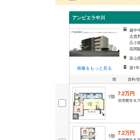
アンビエラ中川
越中中
志貴野
広小路
高岡
富山
築1年
画像をもっと見る
階
賃料/
7.2万円
1階
管理費等
8,
7.2万円
1階
管理費等
8,