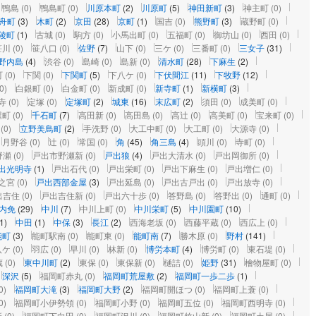
鴨島
(0)
鴨島町
(0)
川原本町
(2)
川原町
(5)
神田新町
(3)
神主町
(0)
舟町
(3)
木町
(2)
京田
(28)
京町
(1)
国吉
(0)
熊野町
(3)
蔵野町
(0)
陵町
(1)
古城
(0)
駒方
(0)
小馬出町
(0)
五福町
(0)
御坊山
(0)
西田
(0)
笹川
(0)
笹八口
(0)
佐野
(7)
山下
(0)
三ケ
(0)
三番町
(0)
三女子
(31)
野内島
(4)
渋谷
(0)
島崎
(0)
島新
(0)
清水町
(28)
下麻生
(2)
町
(0)
下関
(0)
下関町
(5)
下八ケ
(0)
下伏間江
(11)
下牧野
(12)
0)
白銀町
(0)
白金町
(0)
新成町
(0)
新寺町
(1)
新横町
(3)
寺
(0)
定塚
(0)
定塚町
(2)
城東
(16)
末広町
(2)
須田
(0)
成美町
(0)
屋町
(0)
千石町
(7)
高田新
(0)
高田島
(0)
高辻
(0)
高美町
(0)
宝来町
(0)
(0)
立野美鳥町
(2)
手洗野
(0)
大工中町
(0)
大工町
(0)
大源寺
(0)
月野谷
(0)
辻
(0)
常国
(0)
角
(45)
角三島
(4)
頭川
(0)
寺町
(0)
野瀬
(0)
戸出市野瀬新
(0)
戸出狼
(4)
戸出大清水
(0)
戸出岡御所
(0)
出光明寺
(1)
戸出石代
(0)
戸出栄町
(0)
戸出下麻生
(0)
戸出増仁
(0)
之宮
(0)
戸出西部金屋
(3)
戸出延島
(0)
戸出古戸出
(0)
戸出放寺
(0)
出吉住
(0)
戸出吉住新
(0)
戸出六十歩
(0)
答野島
(0)
答野出
(0)
通町
(0)
内免
(29)
中川
(7)
中川上町
(0)
中川栄町
(5)
中川園町
(10)
1)
中田
(1)
中保
(3)
長江
(2)
西海老坂
(0)
西藤平蔵
(0)
西広上
(0)
能町
(3)
能町駅南
(0)
能町東
(0)
能町南
(7)
勝木原
(0)
野村
(141)
八ケ
(0)
羽広
(0)
早川
(0)
林新
(0)
博労本町
(4)
博労町
(0)
東石堤
(0)
蔵
(0)
東中川町
(2)
東保
(0)
東保新
(0)
樋詰
(0)
姫野
(31)
檜物屋町
(0)
深沢
(5)
福岡町赤丸
(0)
福岡町荒屋敷
(2)
福岡町一歩二歩
(1)
0)
福岡町大滝
(3)
福岡町大野
(2)
福岡町開ほつ
(0)
福岡町上蓑
(0)
0)
福岡町小伊勢領
(0)
福岡町小野
(0)
福岡町五位
(0)
福岡町西明寺
(0)
新
(0)
福岡町下向田
(0)
福岡町沢川
(0)
福岡町竹山新
(0)
福岡町土屋
(0)