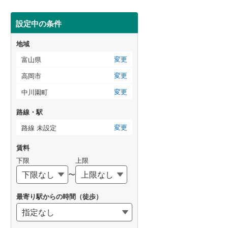
設定中の条件
地域
変更
富山県
変更
高岡市
変更
中川園町
路線・駅
変更
路線 未設定
賃料
下限
上限
〜
最寄り駅からの時間（徒歩）