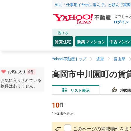
AIに「仕事用イヤホン選んで」と頼んで実
IDでもっ
ログイン
借りる
賃貸住宅
新築マンション
中古マンシ
Yahoo!不動産トップ
賃貸
富山県
高岡市中川園町の賃
お気に入り
0
件
お気に入りされている
物件はありません。
リスト表示
地図
10
件
1
～
2
棟を表示
このページの掲載物件をま