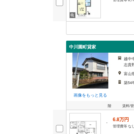
中川園町貸家
越中中
志貴野
富山
築54
画像をもっと見る
階
賃料/
6.8万円
-
管理費等
な