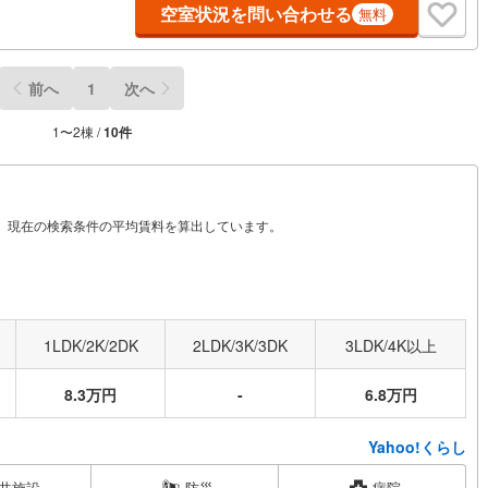
空室状況を問い合わせる
無料
前へ
1
次へ
1
〜
2
棟 /
10
件
から、現在の検索条件の平均賃料を算出しています。
1LDK/2K/2DK
2LDK/3K/3DK
3LDK/4K以上
8.3万円
-
6.8万円
Yahoo!くらし
共施設
防災
病院