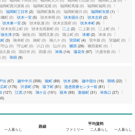
福岡町西川原島
(0)
福岡町花尾
(0)
福岡町馬場
(0)
福岡町福岡
(0)
0)
福岡町三日市
(2)
福岡町蓑島
(0)
福岡町柳川
(0)
福岡町矢部
(1)
木磯町
(0)
伏木一宮
(5)
伏木串岡
(0)
伏木国分
(1)
伏木古府
(2)
伏木東一宮
(3)
伏木臥浦
(0)
伏木古国府
(0)
伏木本町
(6)
伏木矢田上町
(0)
伏木矢田新町
(0)
二上
(2)
二上新
(0)
二上町
(0)
放生津
(13)
細池
(0)
堀岡又新
(0)
堀上町
(0)
本郷
(2)
本保
(0)
穂町
(3)
南幸町
(0)
南町
(0)
南八ケ
(0)
宮田町
(4)
宮中新
(0)
宮脇町
(0)
守山
(0)
守山町
(0)
八口
(0)
山川
(0)
横田
(26)
横田新町
(0)
吉久新
(0)
四日市
(0)
四屋
(0)
米島
(14)
蓮花寺
(97)
六渡寺新
(0)
新
(0)
和田
(9)
戸出
(67)
越中中川
(356)
能町
(89)
伏木
(28)
越中国分
(16)
雨晴
(22)
末広町
(176)
片原町
(79)
坂下町
(61)
急患医療センター前
(81)
前
(127)
江尻
(110)
旭ケ丘
(101)
荻布
(93)
新能町
(31)
米島口
(27)
50)
平均賃料
路線
一人暮らし
ファミリー
二人暮らし
一人暮らし