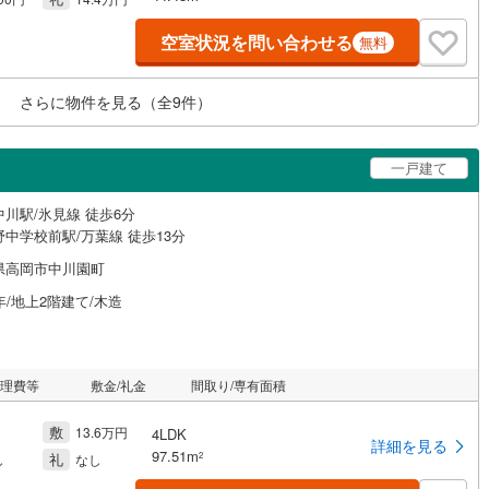
空室状況を問い合わせる
無料
さらに物件を見る（全
9
件）
一戸建て
川駅/氷見線 徒歩6分
中学校前駅/万葉線 徒歩13分
県高岡市中川園町
年/地上2階建て/木造
管理費等
敷金/礼金
間取り/専有面積
敷
13.6万円
4LDK
詳細を見る
97.51m
礼
2
し
なし