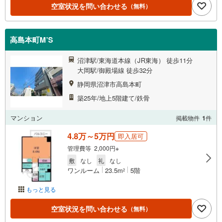
空室状況を問い合わせる
（無料）
高島本町M’S
沼津駅/東海道本線（JR東海） 徒歩11分
大岡駅/御殿場線 徒歩32分
静岡県沼津市高島本町
築25年/地上5階建て/鉄骨
マンション
掲載物件
1
件
4.8万～5万円
即入居可
管理費等 2,000円※
敷
なし
礼
なし
ワンルーム
23.5m
5階
2
もっと見る
空室状況を問い合わせる
（無料）