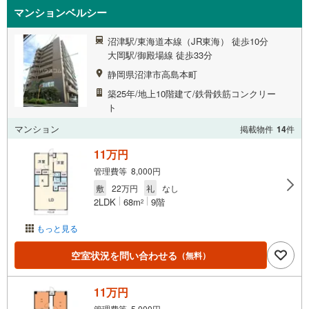
マンションベルシー
沼津駅/東海道本線（JR東海） 徒歩10分
大岡駅/御殿場線 徒歩33分
静岡県沼津市高島本町
築25年/地上10階建て/鉄骨鉄筋コンクリー
ト
マンション
掲載物件
14
件
11万円
管理費等 8,000円
敷
22万円
礼
なし
2LDK
68m
9階
2
もっと見る
空室状況を問い合わせる
（無料）
11万円
管理費等 5,000円