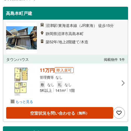
高島本町戸建
沼津駅/東海道本線（JR東海） 徒歩15分
静岡県沼津市高島本町
築52年/地上2階建て/木造
タウンハウス
掲載物件
1
件
11万円
即入居可
管理費等 なし
敷
なし
礼
なし
5K以上
141m
1階
2
もっと見る
空室状況を問い合わせる
（無料）