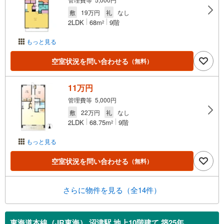
敷
19万円
礼
なし
2LDK
68m
9階
2
もっと見る
空室状況を問い合わせる
（無料）
11万円
管理費等 5,000円
敷
22万円
礼
なし
2LDK
68.75m
9階
2
もっと見る
空室状況を問い合わせる
（無料）
さらに物件を見る（全14件）
東海道本線（JR東海） 沼津駅 地上10階建て 築25年