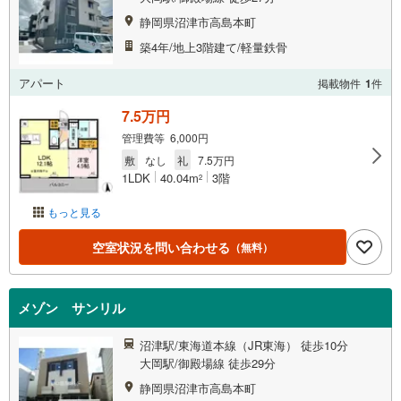
静岡県沼津市高島本町
築4年/地上3階建て/軽量鉄骨
アパート
掲載物件
1
件
7.5万円
管理費等 6,000円
敷
なし
礼
7.5万円
1LDK
40.04m
3階
2
もっと見る
空室状況を問い合わせる
（無料）
メゾン サンリル
沼津駅/東海道本線（JR東海） 徒歩10分
大岡駅/御殿場線 徒歩29分
静岡県沼津市高島本町