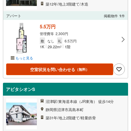
築12年/地上3階建て/木造
アパート
掲載物件
1
件
5.5万円
管理費等 2,300円
敷
なし
礼
6.5万円
1K
29.22m
1階
2
もっと見る
空室状況を問い合わせる
（無料）
アビタシオンS
沼津駅/東海道本線（JR東海） 徒歩14分
静岡県沼津市高島本町
築31年/地上2階建て/軽量鉄骨