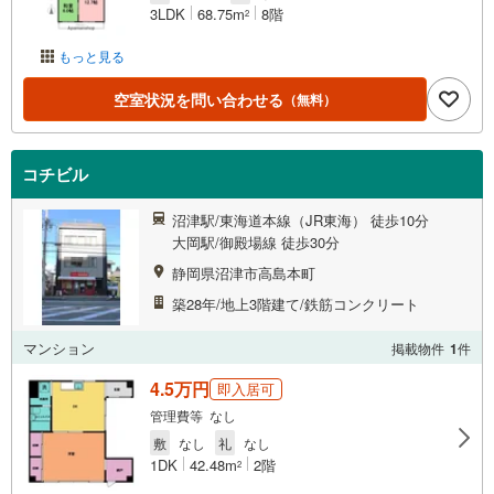
3LDK
68.75m
8階
2
もっと見る
空室状況を問い合わせる
（無料）
コチビル
沼津駅/東海道本線（JR東海） 徒歩10分
大岡駅/御殿場線 徒歩30分
静岡県沼津市高島本町
築28年/地上3階建て/鉄筋コンクリート
マンション
掲載物件
1
件
4.5万円
即入居可
管理費等 なし
敷
なし
礼
なし
1DK
42.48m
2階
2