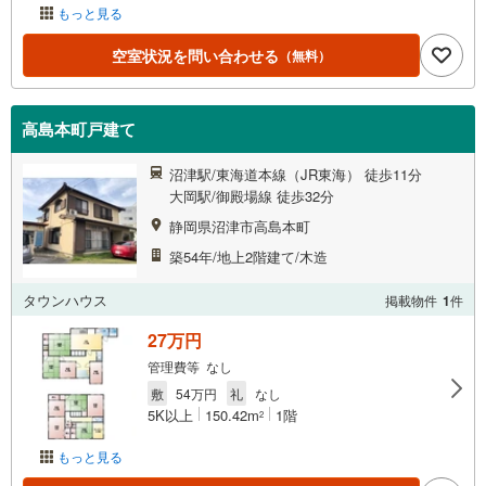
もっと見る
空室状況を問い合わせる
（無料）
高島本町戸建て
沼津駅/東海道本線（JR東海） 徒歩11分
大岡駅/御殿場線 徒歩32分
静岡県沼津市高島本町
築54年/地上2階建て/木造
タウンハウス
掲載物件
1
件
27万円
管理費等 なし
敷
54万円
礼
なし
5K以上
150.42m
1階
2
もっと見る