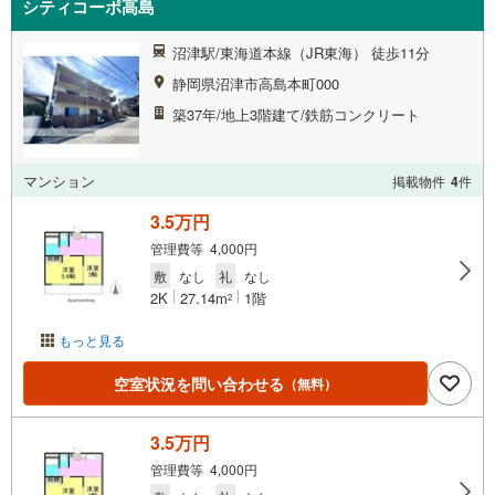
シティコーポ高島
沼津駅/東海道本線（JR東海） 徒歩11分
静岡県沼津市高島本町000
築37年/地上3階建て/鉄筋コンクリート
マンション
掲載物件
4
件
3.5万円
管理費等 4,000円
敷
なし
礼
なし
2K
27.14m
1階
2
もっと見る
空室状況を問い合わせる
（無料）
3.5万円
管理費等 4,000円