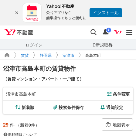
Yahoo!不動産
検索
通知
i
ログイン
ID新規取得
賃貸
静岡県
沼津市
高島本町
沼津市高島本町の賃貸物件
（賃貸マンション・アパート・一戸建て）
沼津市高島本町
条件変更
新着順
検索条件保存
通知設定
29
件
地図表示
（新着
0
件）
掲載情報について