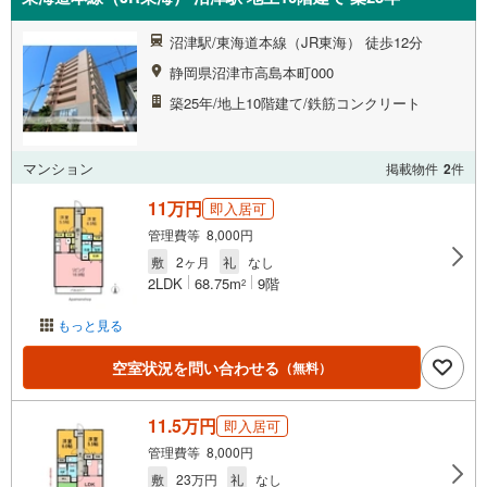
沼津駅/東海道本線（JR東海） 徒歩12分
静岡県沼津市高島本町000
築25年/地上10階建て/鉄筋コンクリート
マンション
掲載物件
2
件
11万円
即入居可
管理費等 8,000円
敷
2ヶ月
礼
なし
2LDK
68.75m
9階
2
もっと見る
空室状況を問い合わせる
（無料）
11.5万円
即入居可
管理費等 8,000円
敷
23万円
礼
なし