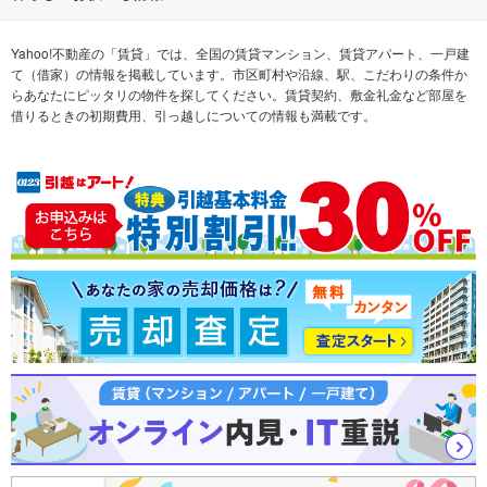
不動産会社から探す
新築マンション
マンションカタログ
希望の条件から探す
中古マンション
教えて！住まいの先生
Yahoo!不動産の「賃貸」では、全国の賃貸マンション、賃貸アパート、一戸建
て（借家）の情報を掲載しています。市区町村や沿線、駅、こだわりの条件か
らあなたにピッタリの物件を探してください。賃貸契約、敷金礼金など部屋を
テーマから探す
新築一戸建て
ランキングから探す
中古一戸建て
借りるときの初期費用、引っ越しについての情報も満載です。
注文住宅
土地
売却査定