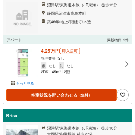
沼津駅/東海道本線（JR東海） 徒歩15分
静岡県沼津市高島本町
築48年/地上2階建て/木造
アパート
掲載物件
1
件
4.25万円
即入居可
管理費等 なし
敷
なし
礼
なし
2DK
45m
2階
2
もっと見る
空室状況を問い合わせる
（無料）
Brisa
沼津駅/東海道本線（JR東海） 徒歩10分
大岡駅/御殿場線 徒歩27分