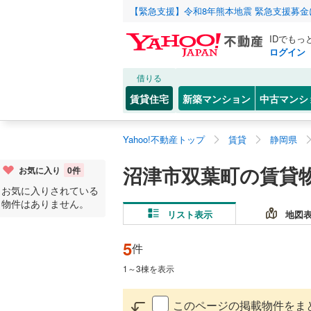
【緊急支援】令和8年熊本地震 緊急支援募
IDでもっ
ログイン
借りる
賃貸住宅
新築マンション
中古マンシ
Yahoo!不動産トップ
賃貸
静岡県
沼津市双葉町の賃貸
お気に入り
0
件
お気に入りされている
物件はありません。
リスト表示
地図
5
件
1
～
3
棟を表示
このページの掲載物件をま