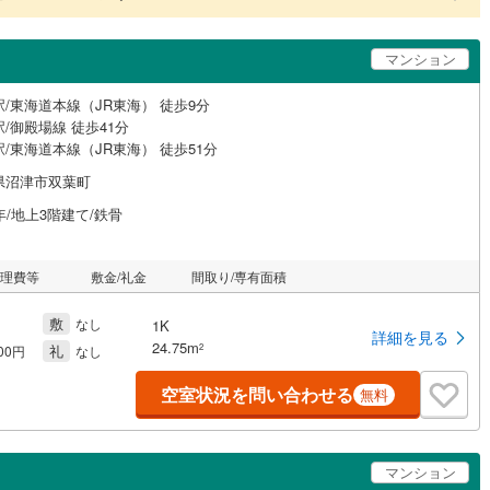
マンション
/東海道本線（JR東海） 徒歩9分
/御殿場線 徒歩41分
/東海道本線（JR東海） 徒歩51分
県沼津市双葉町
年/地上3階建て/鉄骨
管理費等
敷金/礼金
間取り/専有面積
敷
なし
1K
詳細を見る
24.75m
礼
2
000円
なし
空室状況を問い合わせる
無料
マンション