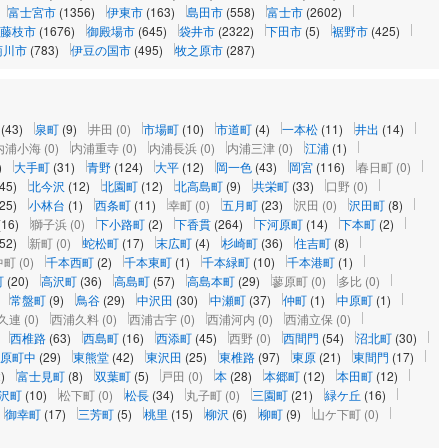
富士宮市
(1356)
伊東市
(163)
島田市
(558)
富士市
(2602)
藤枝市
(1676)
御殿場市
(645)
袋井市
(2322)
下田市
(5)
裾野市
(425)
菊川市
(783)
伊豆の国市
(495)
牧之原市
(287)
(43)
泉町
(9)
井田
(0)
市場町
(10)
市道町
(4)
一本松
(11)
井出
(14)
内浦小海
(0)
内浦重寺
(0)
内浦長浜
(0)
内浦三津
(0)
江浦
(1)
)
大手町
(31)
青野
(124)
大平
(12)
岡一色
(43)
岡宮
(116)
春日町
(0)
(45)
北今沢
(12)
北園町
(12)
北高島町
(9)
共栄町
(33)
口野
(0)
(25)
小林台
(1)
西条町
(11)
幸町
(0)
五月町
(23)
沢田
(0)
沢田町
(8)
(16)
獅子浜
(0)
下小路町
(2)
下香貫
(264)
下河原町
(14)
下本町
(2)
(52)
新町
(0)
蛇松町
(17)
末広町
(4)
杉崎町
(36)
住吉町
(8)
中町
(0)
千本西町
(2)
千本東町
(1)
千本緑町
(10)
千本港町
(1)
町
(20)
高沢町
(36)
高島町
(57)
高島本町
(29)
蓼原町
(0)
多比
(0)
常盤町
(9)
鳥谷
(29)
中沢田
(30)
中瀬町
(37)
仲町
(1)
中原町
(1)
久連
(0)
西浦久料
(0)
西浦古宇
(0)
西浦河内
(0)
西浦立保
(0)
西椎路
(63)
西島町
(16)
西添町
(45)
西野
(0)
西間門
(54)
沼北町
(30)
原町中
(29)
東熊堂
(42)
東沢田
(25)
東椎路
(97)
東原
(21)
東間門
(17)
)
富士見町
(8)
双葉町
(5)
戸田
(0)
本
(28)
本郷町
(12)
本田町
(12)
沢町
(10)
松下町
(0)
松長
(34)
丸子町
(0)
三園町
(21)
緑ケ丘
(16)
御幸町
(17)
三芳町
(5)
桃里
(15)
柳沢
(6)
柳町
(9)
山ケ下町
(0)