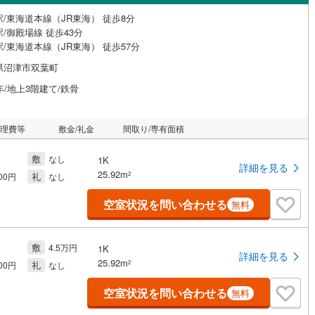
/東海道本線（JR東海） 徒歩8分
/御殿場線 徒歩43分
/東海道本線（JR東海） 徒歩57分
県沼津市双葉町
年/地上3階建て/鉄骨
管理費等
敷金/礼金
間取り/専有面積
敷
なし
1K
詳細を見る
25.92m
礼
2
000円
なし
空室状況を問い合わせる
無料
敷
4.5万円
1K
詳細を見る
25.92m
礼
2
000円
なし
空室状況を問い合わせる
無料