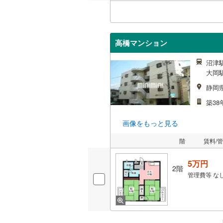
高橋マンション
沼津駅
大岡駅
静岡
築38
画像をもっと見る
階
賃料/
5万円
2階
管理費等
な