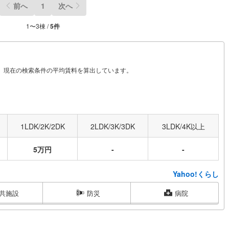
前へ
1
次へ
1
〜
3
棟 /
5
件
から、現在の検索条件の平均賃料を算出しています。
1LDK/2K/2DK
2LDK/3K/3DK
3LDK/4K以上
5万円
-
-
Yahoo!くらし
共施設
防災
病院