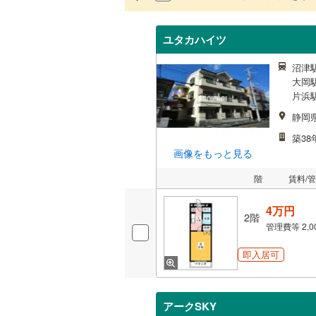
ユタカハイツ
沼津駅
大岡駅
片浜駅
静岡
築38
画像をもっと見る
階
賃料/
4万円
2階
管理費等
2,
即入居可
アークSKY