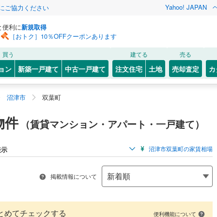
Yahoo! JAPAN
金にご協力ください
と便利に
新規取得
［おトク］10％OFFクーポンあります
買う
建てる
売る
ョン
新築一戸建て
中古一戸建て
注文住宅
土地
売却査定
カ
沼津市
双葉町
物件
（賃貸マンション・アパート・一戸建て）
沼津市双葉町の家賃相場
表示
掲載情報について
とめてチェックする
便利機能について