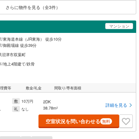
さらに物件を見る（全
3
件）
マンション
/東海道本線（JR東海） 徒歩10分
/御殿場線 徒歩39分
県沼津市双葉町
年/地上4階建て/鉄骨
管理費等
敷金/礼金
間取り/専有面積
敷
10万円
2DK
詳細を見る
38.78m
礼
2
し
なし
空室状況を問い合わせる
無料