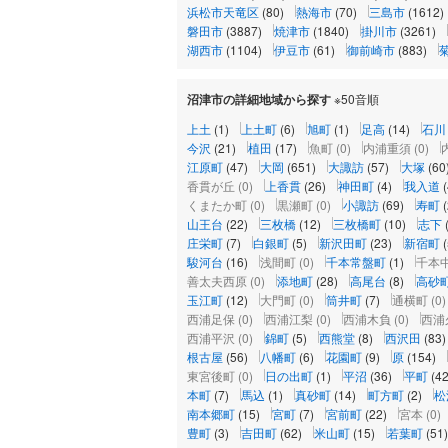
浜松市天竜区
(80)
熱海市
(70)
三島市
(1612)
磐田市
(3887)
焼津市
(1840)
掛川市
(3261)
湖西市
(1104)
伊豆市
(61)
御前崎市
(883)
沼津市の詳細地域から探す
※50音順
上土
(1)
上土町
(6)
旭町
(1)
足高
(14)
石川
今沢
(21)
植田
(17)
魚町
(0)
内浦重須
(0)
江原町
(47)
大岡
(651)
大諏訪
(57)
大塚
(60
香貫が丘
(0)
上香貫
(26)
神田町
(4)
我入道
くまたか町
(0)
黒瀬町
(0)
小諏訪
(69)
寿町
山王台
(22)
三枚橋
(12)
三枚橋町
(10)
志下
庄栄町
(7)
白銀町
(5)
新沢田町
(23)
新宿町
駿河台
(16)
浅間町
(0)
千本常盤町
(1)
千本
善太夫西原
(0)
添地町
(28)
高尾台
(8)
高砂
玉江町
(12)
大門町
(0)
筒井町
(7)
通横町
(0)
西浦足保
(0)
西浦江梨
(0)
西浦木負
(0)
西浦
西浦平沢
(0)
錦町
(5)
西熊堂
(8)
西沢田
(83)
根古屋
(56)
八幡町
(6)
花園町
(9)
原
(154)
東宮後町
(0)
日の出町
(1)
平沼
(36)
平町
(42
本町
(7)
馬込
(1)
真砂町
(14)
町方町
(2)
松
南本郷町
(15)
宮町
(7)
宮前町
(22)
宮本
(0)
豊町
(3)
吉田町
(62)
米山町
(15)
若葉町
(51)