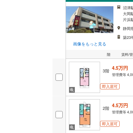
沼津駅
大岡駅
片浜駅
静岡
築23
画像をもっと見る
階
賃料/
4.5万円
3階
管理費等
4,
即入居可
4.5万円
2階
管理費等
4,
即入居可