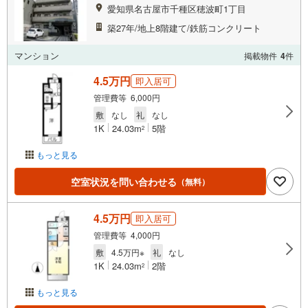
愛知県名古屋市千種区穂波町1丁目
築27年/地上8階建て/鉄筋コンクリート
マンション
掲載物件
4
件
4.5万円
即入居可
管理費等 6,000円
敷
なし
礼
なし
1K
24.03m
5階
2
もっと見る
空室状況を問い合わせる
（無料）
4.5万円
即入居可
管理費等 4,000円
敷
4.5万円※
礼
なし
1K
24.03m
2階
2
もっと見る