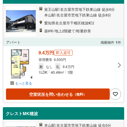
覚王山駅/名古屋市営地下鉄東山線 徒歩6分
本山駅/名古屋市営地下鉄東山線 徒歩8分
愛知県名古屋市千種区穂波町2
築8年/地上2階建て/軽量鉄骨
アパート
掲載物件
1
件
9.4万円
即入居可
管理費等 6,500円
敷
なし
礼
9.4万円
1LDK
40.49m
1階
2
もっと見る
空室状況を問い合わせる
（無料）
クレストMK穂波
本山駅/名古屋市営地下鉄東山線 徒歩5分