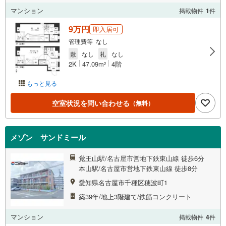
マンション
掲載物件
1
件
9万円
即入居可
管理費等 なし
敷
なし
礼
なし
2K
47.09m
4階
2
もっと見る
空室状況を問い合わせる
（無料）
メゾン サンドミール
覚王山駅/名古屋市営地下鉄東山線 徒歩6分
本山駅/名古屋市営地下鉄東山線 徒歩8分
愛知県名古屋市千種区穂波町1
築39年/地上3階建て/鉄筋コンクリート
マンション
掲載物件
4
件