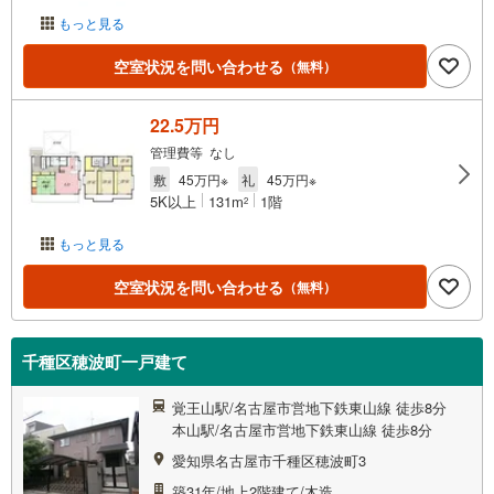
もっと見る
空室状況を問い合わせる
（無料）
22.5万円
管理費等 なし
敷
45万円※
礼
45万円※
5K以上
131m
1階
2
もっと見る
空室状況を問い合わせる
（無料）
千種区穂波町一戸建て
覚王山駅/名古屋市営地下鉄東山線 徒歩8分
本山駅/名古屋市営地下鉄東山線 徒歩8分
愛知県名古屋市千種区穂波町3
築31年/地上2階建て/木造