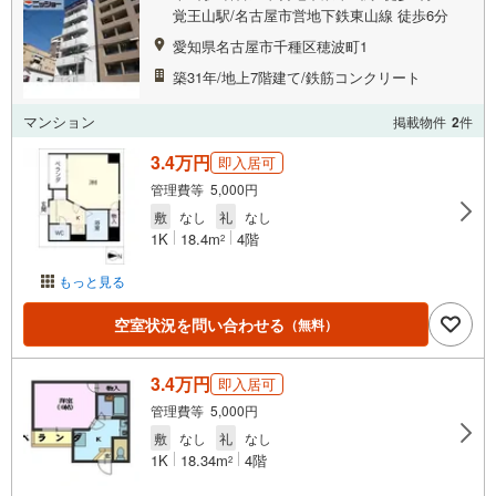
覚王山駅/名古屋市営地下鉄東山線 徒歩6分
愛知県名古屋市千種区穂波町1
築31年/地上7階建て/鉄筋コンクリート
マンション
掲載物件
2
件
3.4万円
即入居可
管理費等 5,000円
敷
なし
礼
なし
1K
18.4m
4階
2
もっと見る
空室状況を問い合わせる
（無料）
3.4万円
即入居可
管理費等 5,000円
敷
なし
礼
なし
1K
18.34m
4階
2