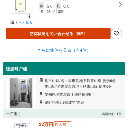
敷
なし
礼
なし
1K
26m
3階
2
もっと見る
空室状況を問い合わせる
（無料）
さらに物件を見る（全4件）
穂波町戸建
覚王山駅/名古屋市営地下鉄東山線 徒歩6分
本山駅/名古屋市営地下鉄東山線 徒歩6分
愛知県名古屋市千種区穂波町1
築9年/地上3階建て/木造
一戸建て
掲載物件
1
件
22万円
即入居可