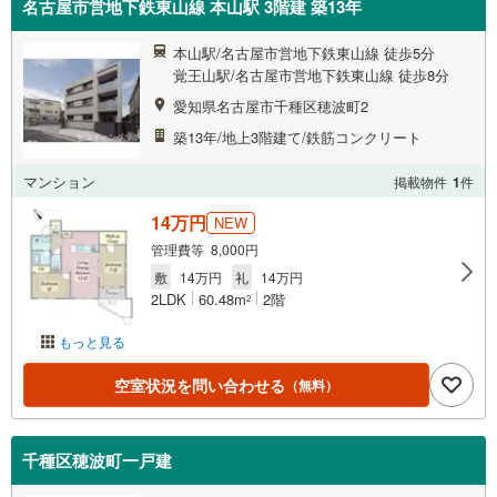
名古屋市営地下鉄東山線 本山駅 3階建 築13年
本山駅/名古屋市営地下鉄東山線 徒歩5分
覚王山駅/名古屋市営地下鉄東山線 徒歩8分
愛知県名古屋市千種区穂波町2
築13年/地上3階建て/鉄筋コンクリート
マンション
掲載物件
1
件
14万円
NEW
管理費等 8,000円
敷
14万円
礼
14万円
2LDK
60.48m
2階
2
もっと見る
空室状況を問い合わせる
（無料）
千種区穂波町一戸建