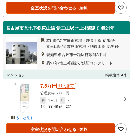
空室状況を問い合わせる
（無料）
名古屋市営地下鉄東山線 覚王山駅 地上4階建て 築21年
本山駅/名古屋市営地下鉄東山線 徒歩5分
覚王山駅/名古屋市営地下鉄東山線 徒歩8分
愛知県名古屋市千種区穂波町3丁目
築21年/地上4階建て/鉄筋コンクリート
マンション
掲載物件
4
件
7.5万円
即入居可
管理費等 7,000円
敷
1ヶ月
礼
なし
1K
33.48m
2階
2
もっと見る
空室状況を問い合わせる
（無料）