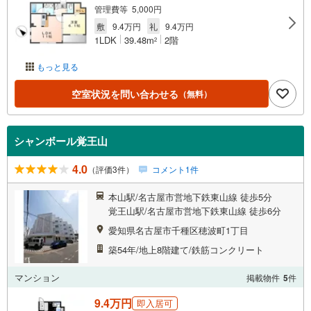
管理費等 5,000円
敷
9.4万円
礼
9.4万円
1LDK
39.48m
2階
2
もっと見る
空室状況を問い合わせる
（無料）
シャンボール覚王山
4.0
（評価3件）
コメント1件
本山駅/名古屋市営地下鉄東山線 徒歩5分
覚王山駅/名古屋市営地下鉄東山線 徒歩6分
愛知県名古屋市千種区穂波町1丁目
築54年/地上8階建て/鉄筋コンクリート
マンション
掲載物件
5
件
9.4万円
即入居可