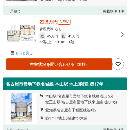
一戸建て
掲載物件
1
件
22.5万円
NEW
管理費等 なし
敷
45万円
礼
45万円
5K以上
131m
1階
2
もっと見る
空室状況を問い合わせる
（無料）
名古屋市営地下鉄名城線 本山駅 地上3階建 築17年
本山駅/名古屋市営地下鉄名城線 徒歩5分
覚王山駅/名古屋市営地下鉄東山線 徒歩8分
愛知県名古屋市千種区穂波町2
築17年/地上3階建て/木造
タウンハウス
掲載物件
1
件