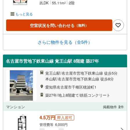
2LDK
55.11m
2階
2
もっと見る
空室状況を問い合わせる
（無料）
さらに物件を見る（全5件）
名古屋市営地下鉄東山線 覚王山駅 8階建 築27年
覚王山駅/名古屋市営地下鉄東山線 徒歩5分
本山駅/名古屋市営地下鉄東山線 徒歩8分
愛知県名古屋市千種区穂波町1
築27年/地上8階建て/鉄筋コンクリート
マンション
掲載物件
2
件
4.5万円
即入居可
管理費等 6,000円