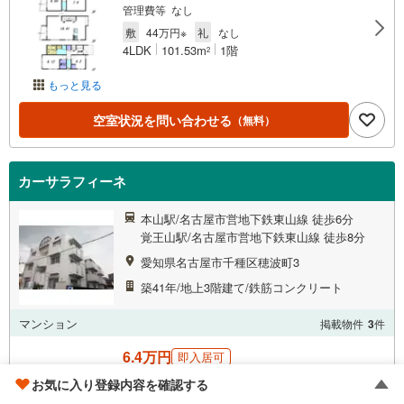
管理費等 なし
敷
44万円※
礼
なし
4LDK
101.53m
1階
2
もっと見る
空室状況を問い合わせる
（無料）
カーサラフィーネ
本山駅/名古屋市営地下鉄東山線 徒歩6分
覚王山駅/名古屋市営地下鉄東山線 徒歩8分
愛知県名古屋市千種区穂波町3
築41年/地上3階建て/鉄筋コンクリート
マンション
掲載物件
3
件
6.4万円
即入居可
管理費等 5,000円
お気に入り登録内容を確認する
敷
なし
礼
なし