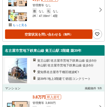
管理費等 なし
敷
なし
礼
なし
2K
47.09m
4階
2
もっと見る
空室状況を問い合わせる
（無料）
名古屋市営地下鉄東山線 覚王山駅 3階建 築39年
覚王山駅/名古屋市営地下鉄東山線 徒歩5分
本山駅/名古屋市営地下鉄東山線 徒歩5分
愛知県名古屋市千種区穂波町1
築39年/地上3階建て/鉄筋コンクリート
マンション
掲載物件
1
件
3.8万円
即入居可
管理費等 3,800円