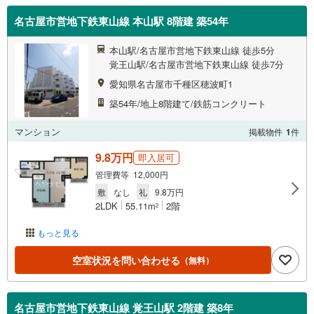
名古屋市営地下鉄東山線 本山駅 8階建 築54年
本山駅/名古屋市営地下鉄東山線 徒歩5分
覚王山駅/名古屋市営地下鉄東山線 徒歩7分
愛知県名古屋市千種区穂波町1
築54年/地上8階建て/鉄筋コンクリート
マンション
掲載物件
1
件
9.8万円
即入居可
管理費等 12,000円
敷
なし
礼
9.8万円
2LDK
55.11m
2階
2
もっと見る
空室状況を問い合わせる
（無料）
名古屋市営地下鉄東山線 覚王山駅 2階建 築8年