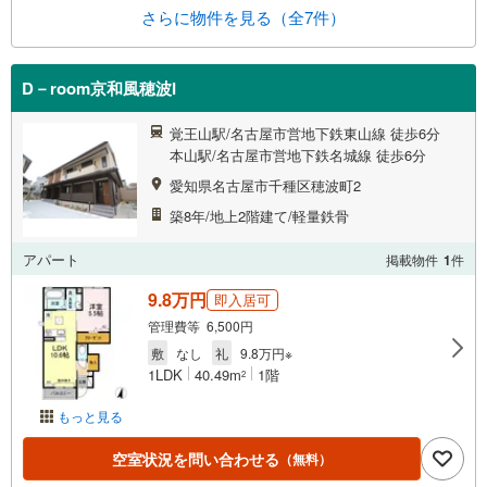
さらに物件を見る（全7件）
D－room京和風穂波I
覚王山駅/名古屋市営地下鉄東山線 徒歩6分
本山駅/名古屋市営地下鉄名城線 徒歩6分
愛知県名古屋市千種区穂波町2
築8年/地上2階建て/軽量鉄骨
アパート
掲載物件
1
件
9.8万円
即入居可
管理費等 6,500円
敷
なし
礼
9.8万円※
1LDK
40.49m
1階
2
もっと見る
空室状況を問い合わせる
（無料）