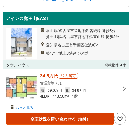
アインス覚王山EAST
本山駅/名古屋市営地下鉄名城線 徒歩5分
覚王山駅/名古屋市営地下鉄東山線 徒歩8分
愛知県名古屋市千種区穂波町2
築17年/地上3階建て/木造
タウンハウス
掲載物件
4
件
34.8万円
即入居可
管理費等 なし
敷
69.6万円
礼
34.8万円
4LDK
113.36m
1階
2
もっと見る
空室状況を問い合わせる
（無料）