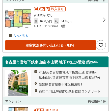
34.8万円
即入居可
管理費等 なし
敷
69.6万円
礼
34.8万円
4LDK
113.36m
1階
2
もっと見る
空室状況を問い合わせる
（無料）
名古屋市営地下鉄東山線 本山駅 地下1地上6階建 築26年
本山駅/名古屋市営地下鉄東山線 徒歩5分
覚王山駅/名古屋市営地下鉄東山線 徒歩7分
愛知県名古屋市千種区穂波町1
築26年/地上6階建て/鉄骨鉄筋コンクリート
マンション
掲載物件
1
件
9万円
即入居可