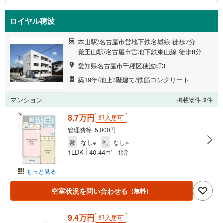
ロイヤル穂波
本山駅/名古屋市営地下鉄名城線 徒歩7分
覚王山駅/名古屋市営地下鉄東山線 徒歩8分
愛知県名古屋市千種区穂波町3
築19年/地上3階建て/鉄筋コンクリート
マンション
掲載物件
2
件
8.7万円
即入居可
管理費等 5,000円
敷
なし※
礼
なし※
1LDK
40.44m
1階
2
もっと見る
空室状況を問い合わせる
（無料）
9.4万円
即入居可