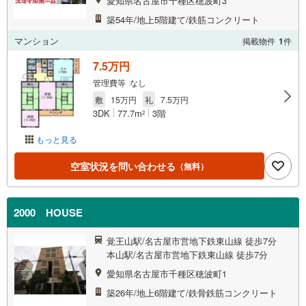
愛知県名古屋市千種区穂波町3
築54年/地上5階建て/鉄筋コンクリート
マンション
掲載物件
1
件
7.5万円
管理費等 なし
敷
15万円
礼
7.5万円
3DK
77.7m
3階
2
もっと見る
空室状況を問い合わせる
（無料）
2000 HOUSE
覚王山駅/名古屋市営地下鉄東山線 徒歩7分
本山駅/名古屋市営地下鉄東山線 徒歩7分
愛知県名古屋市千種区穂波町1
築26年/地上6階建て/鉄骨鉄筋コンクリート