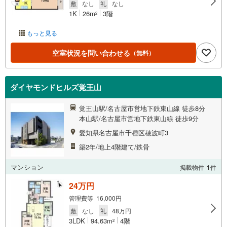
敷
なし
礼
なし
1K
26m
3階
2
もっと見る
空室状況を問い合わせる
（無料）
ダイヤモンドヒルズ覚王山
覚王山駅/名古屋市営地下鉄東山線 徒歩8分
本山駅/名古屋市営地下鉄東山線 徒歩9分
愛知県名古屋市千種区穂波町3
築2年/地上4階建て/鉄骨
マンション
掲載物件
1
件
24万円
管理費等 16,000円
敷
なし
礼
48万円
3LDK
94.63m
4階
2