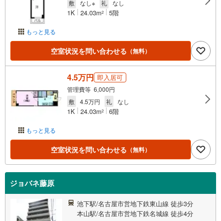
敷
なし※
礼
なし
1K
24.03m
5階
2
もっと見る
空室状況を問い合わせる
（無料）
4.5万円
即入居可
管理費等 6,000円
敷
4.5万円
礼
なし
1K
24.03m
6階
2
もっと見る
空室状況を問い合わせる
（無料）
ジョバネ藤原
池下駅/名古屋市営地下鉄東山線 徒歩3分
本山駅/名古屋市営地下鉄名城線 徒歩4分