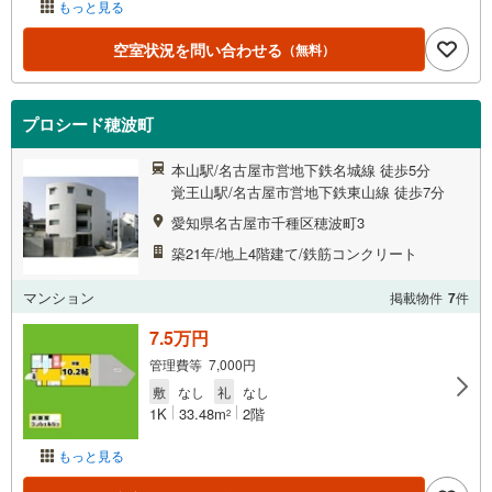
もっと見る
空室状況を問い合わせる
（無料）
プロシード穂波町
本山駅/名古屋市営地下鉄名城線 徒歩5分
覚王山駅/名古屋市営地下鉄東山線 徒歩7分
愛知県名古屋市千種区穂波町3
築21年/地上4階建て/鉄筋コンクリート
マンション
掲載物件
7
件
7.5万円
管理費等 7,000円
敷
なし
礼
なし
1K
33.48m
2階
2
もっと見る