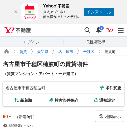
Yahoo!不動産
検索
通知
i
ログイン
ID新規取得
賃貸
愛知県
名古屋市
千種区
穂波町
名古屋市千種区穂波町の賃貸物件
（賃貸マンション・アパート・一戸建て）
名古屋市千種区穂波町
条件変更
新着順
検索条件保存
通知設定
60
件
地図表示
（新着
0
件）
掲載情報について