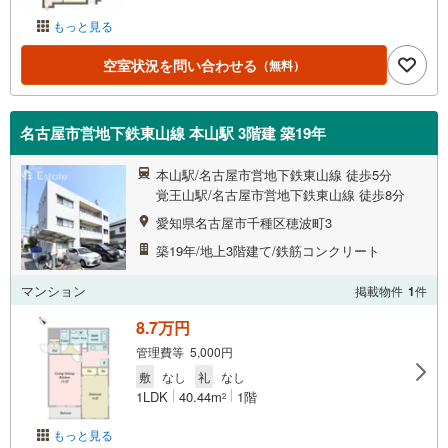
もっと見る
空室状況を問い合わせる
（無料）
名古屋市営地下鉄東山線 本山駅 3階建 築19年
本山駅/名古屋市営地下鉄東山線 徒歩5分
覚王山駅/名古屋市営地下鉄東山線 徒歩8分
愛知県名古屋市千種区穂波町3
築19年/地上3階建て/鉄筋コンクリート
マンション
掲載物件
1
件
8.7万円
管理費等 5,000円
敷
なし
礼
なし
1LDK
40.44m
1階
2
もっと見る