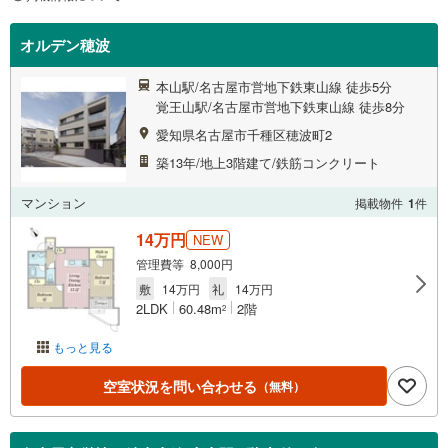
オルデン穂波
本山駅/名古屋市営地下鉄東山線 徒歩5分
覚王山駅/名古屋市営地下鉄東山線 徒歩8分
愛知県名古屋市千種区穂波町2
築13年/地上3階建て/鉄筋コンクリート
マンション
掲載物件
1
件
14万円
NEW
管理費等 8,000円
敷
14万円
礼
14万円
2LDK
60.48m
2階
2
もっと見る
空室状況を問い合わせる
（無料）