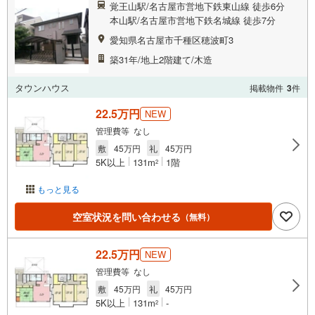
覚王山駅/名古屋市営地下鉄東山線 徒歩6分
本山駅/名古屋市営地下鉄名城線 徒歩7分
愛知県名古屋市千種区穂波町3
築31年/地上2階建て/木造
タウンハウス
掲載物件
3
件
22.5万円
NEW
管理費等 なし
敷
45万円
礼
45万円
5K以上
131m
1階
2
もっと見る
空室状況を問い合わせる
（無料）
22.5万円
NEW
管理費等 なし
敷
45万円
礼
45万円
5K以上
131m
-
2