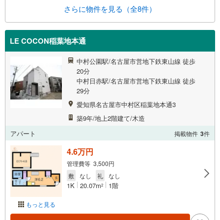
さらに物件を見る（全8件）
LE COCON稲葉地本通
中村公園駅/名古屋市営地下鉄東山線 徒歩
20分
中村日赤駅/名古屋市営地下鉄東山線 徒歩
29分
愛知県名古屋市中村区稲葉地本通3
築9年/地上2階建て/木造
アパート
掲載物件
3
件
4.6万円
管理費等 3,500円
敷
なし
礼
なし
1K
20.07m
1階
2
もっと見る