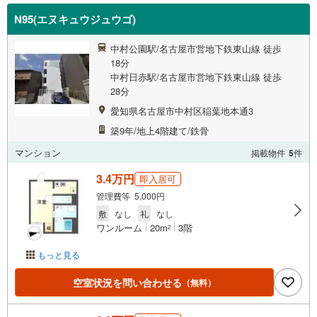
N95(エヌキュウジュウゴ)
中村公園駅/名古屋市営地下鉄東山線 徒歩
18分
中村日赤駅/名古屋市営地下鉄東山線 徒歩
28分
愛知県名古屋市中村区稲葉地本通3
築9年/地上4階建て/鉄骨
マンション
掲載物件
5
件
3.4万円
即入居可
管理費等 5,000円
敷
なし
礼
なし
ワンルーム
20m
3階
2
もっと見る
空室状況を問い合わせる
（無料）