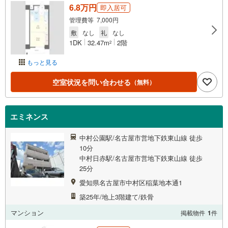
6.8万円
即入居可
管理費等 7,000円
敷
なし
礼
なし
1DK
32.47m
2階
2
もっと見る
空室状況を問い合わせる
（無料）
エミネンス
中村公園駅/名古屋市営地下鉄東山線 徒歩
10分
中村日赤駅/名古屋市営地下鉄東山線 徒歩
25分
愛知県名古屋市中村区稲葉地本通1
築25年/地上3階建て/鉄骨
マンション
掲載物件
1
件