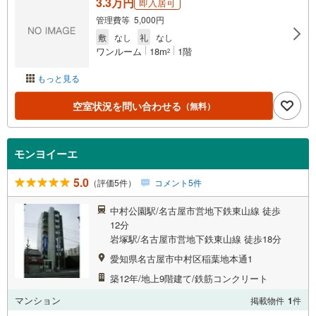
3.3万円
即入居可
管理費等 5,000円
敷
なし
礼
なし
ワンルーム
18m
1階
2
もっと見る
空室状況を問い合わせる
（無料）
モンヨイーエ
5.0
（評価5件）
コメント5件
中村公園駅/名古屋市営地下鉄東山線 徒歩
12分
岩塚駅/名古屋市営地下鉄東山線 徒歩18分
愛知県名古屋市中村区稲葉地本通1
築12年/地上9階建て/鉄筋コンクリート
マンション
掲載物件
1
件