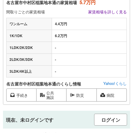
5.7万円
名古屋市中村区稲葉地本通の家賃相場
間取りごとの家賃相場
家賃相場を詳しく見る
ワンルーム
4.4万円
1K/1DK
6.2万円
1LDK/2K/2DK
-
2LDK/3K/3DK
-
3LDK/4K以上
-
Yahoo!くらし
名古屋市中村区稲葉地本通のくらし情報
公共
手続き
防災
病院
施設
現在、未ログインです
ログイン