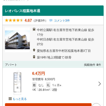
レオパレス稲葉地本通
4.67
（評価3件）
コメント3件
中村公園駅/名古屋市営地下鉄東山線 徒歩
17分
中村日赤駅/名古屋市営地下鉄東山線 徒歩
27分
愛知県名古屋市中村区稲葉地本通3丁目
築19年/地上3階建て/鉄骨
アパート
掲載物件
8
件
6.4万円
管理費等 8,500円
敷
なし
礼
1ヶ月※
1K
20.81m
2階
2
もっと見る