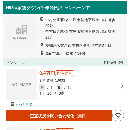
N95 ※家賃ダウン(半年間)他キャンペーン中
中村公園駅/名古屋市営地下鉄東山線 徒歩
20分
中村日赤駅/名古屋市営地下鉄東山線 徒歩
28分
愛知県名古屋市中村区稲葉地本通3丁目
築9年/地上4階建て/鉄骨
マンション
掲載物件
2
件
3.4万円
即入居可
管理費等 5,000円
敷
なし
礼
なし
1K
20m
3階
2
もっと見る
空室状況を問い合わせる
（無料）