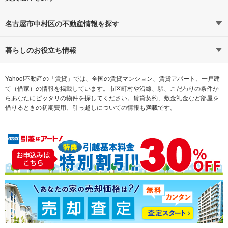
路線・駅から探す
地域から探す
名古屋市中村区の不動産情報を探す
通勤時間から探す
不動産・住宅
家賃相場から探す
賃貸住宅
暮らしのお役立ち情報
不動産会社から探す
新築マンション
マンションカタログ
希望の条件から探す
中古マンション
教えて！住まいの先生
Yahoo!不動産の「賃貸」では、全国の賃貸マンション、賃貸アパート、一戸建
て（借家）の情報を掲載しています。市区町村や沿線、駅、こだわりの条件か
らあなたにピッタリの物件を探してください。賃貸契約、敷金礼金など部屋を
テーマから探す
新築一戸建て
ランキングから探す
中古一戸建て
借りるときの初期費用、引っ越しについての情報も満載です。
注文住宅
土地
売却査定