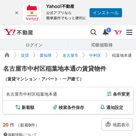
Yahoo!不動産
検索
通知
i
ログイン
ID新規取得
賃貸
愛知県
名古屋市
中村区
稲葉地本通
名古屋市中村区稲葉地本通の賃貸物件
（賃貸マンション・アパート・一戸建て）
名古屋市中村区稲葉地本通
条件変更
新着順
検索条件保存
通知設定
20
件
地図表示
（新着
0
件）
掲載情報について