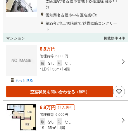
太閤通駅/名古屋市営地下鉄桜通線 徒歩10
分
愛知県名古屋市中村区名楽町2
築29年/地上10階建て/鉄骨鉄筋コンクリー
ト
マンション
掲載物件
4
件
6.8万円
管理費等 6,000円
敷
なし
礼
なし
1LDK
35m
4階
2
もっと見る
空室状況を問い合わせる
（無料）
6.8万円
即入居可
管理費等 6,000円
敷
なし
礼
なし
1K
35m
4階
2