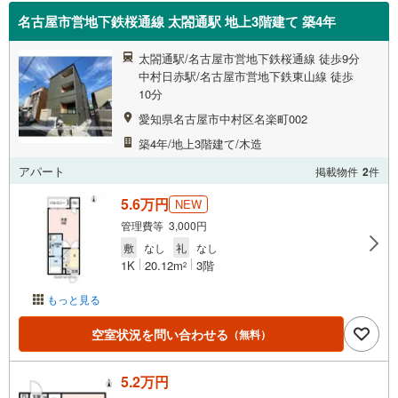
名古屋市営地下鉄桜通線 太閤通駅 地上3階建て 築4年
太閤通駅/名古屋市営地下鉄桜通線 徒歩9分
中村日赤駅/名古屋市営地下鉄東山線 徒歩
10分
愛知県名古屋市中村区名楽町002
築4年/地上3階建て/木造
アパート
掲載物件
2
件
5.6万円
NEW
管理費等 3,000円
敷
なし
礼
なし
1K
20.12m
3階
2
もっと見る
空室状況を問い合わせる
（無料）
5.2万円