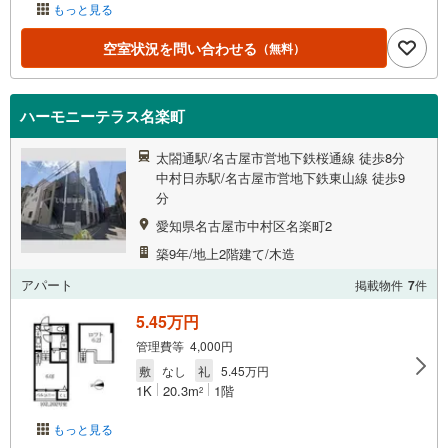
もっと見る
空室状況を問い合わせる
（無料）
ハーモニーテラス名楽町
太閤通駅/名古屋市営地下鉄桜通線 徒歩8分
中村日赤駅/名古屋市営地下鉄東山線 徒歩9
分
愛知県名古屋市中村区名楽町2
築9年/地上2階建て/木造
アパート
掲載物件
7
件
5.45万円
管理費等 4,000円
敷
なし
礼
5.45万円
1K
20.3m
1階
2
もっと見る