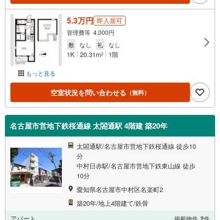
5.3万円
即入居可
管理費等 4,000円
敷
なし
礼
なし
1K
20.31m
1階
2
もっと見る
空室状況を問い合わせる
（無料）
名古屋市営地下鉄桜通線 太閤通駅 4階建 築20年
太閤通駅/名古屋市営地下鉄桜通線 徒歩10
分
中村日赤駅/名古屋市営地下鉄東山線 徒歩
10分
愛知県名古屋市中村区名楽町2
築20年/地上4階建て/鉄骨
アパート
掲載物件
2
件