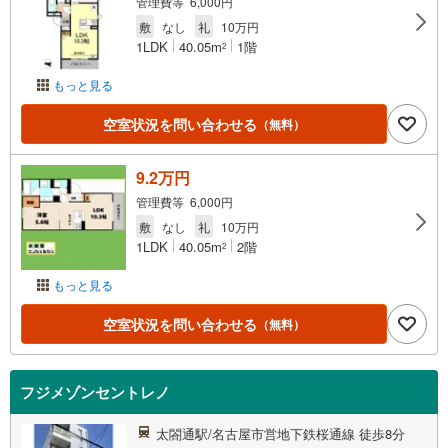
管理費等 6,000円
敷
なし
礼
10万円
1LDK
40.05m
1階
2
もっと見る
空室状況を問い合わせる
（無料）
9.2万円
管理費等 6,000円
敷
なし
礼
10万円
1LDK
40.05m
2階
2
もっと見る
空室状況を問い合わせる
（無料）
フジメゾンセントレノ
太閤通駅/名古屋市営地下鉄桜通線 徒歩8分