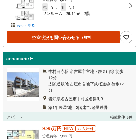
敷
なし
礼
なし
ワンルーム
26.14m
2階
2
もっと見る
空室状況を問い合わせる
（無料）
annamarie F
中村日赤駅/名古屋市営地下鉄東山線 徒歩
10分
太閤通駅/名古屋市営地下鉄桜通線 徒歩12
分
愛知県名古屋市中村区名楽町3
築1年未満/地上3階建て/軽量鉄骨
アパート
掲載物件
6
件
9.95万円
NEW
即入居可
管理費等 7,000円