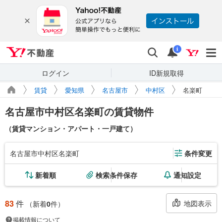
Yahoo!不動産
検索
通知
i
ログイン
ID新規取得
賃貸
愛知県
名古屋市
中村区
名楽町
名古屋市中村区名楽町の賃貸物件
（賃貸マンション・アパート・一戸建て）
名古屋市中村区名楽町
条件変更
新着順
検索条件保存
通知設定
83
件
地図表示
（新着
0
件）
掲載情報について