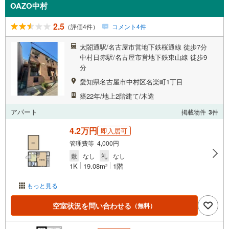
OAZO中村
2.5
（評価4件）
コメント4件
太閤通駅/名古屋市営地下鉄桜通線 徒歩7分
中村日赤駅/名古屋市営地下鉄東山線 徒歩9
分
愛知県名古屋市中村区名楽町1丁目
築22年/地上2階建て/木造
アパート
掲載物件
3
件
4.2万円
即入居可
管理費等 4,000円
敷
なし
礼
なし
1K
19.08m
1階
2
もっと見る
空室状況を問い合わせる
（無料）