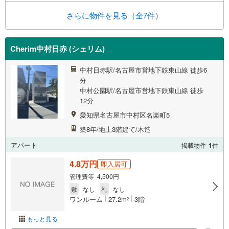
さらに物件を見る（全7件）
Cherim中村日赤 (シェリム)
中村日赤駅/名古屋市営地下鉄東山線 徒歩6
分
中村公園駅/名古屋市営地下鉄東山線 徒歩
12分
愛知県名古屋市中村区名楽町5
築8年/地上3階建て/木造
アパート
掲載物件
1
件
4.8万円
即入居可
管理費等 4,500円
敷
なし
礼
なし
ワンルーム
27.2m
3階
2
もっと見る