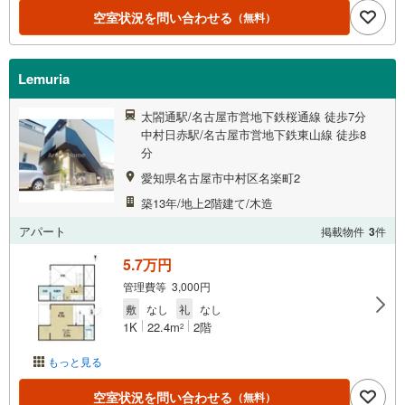
空室状況を問い合わせる
（無料）
Lemuria
太閤通駅/名古屋市営地下鉄桜通線 徒歩7分
中村日赤駅/名古屋市営地下鉄東山線 徒歩8
分
愛知県名古屋市中村区名楽町2
築13年/地上2階建て/木造
アパート
掲載物件
3
件
5.7万円
管理費等 3,000円
敷
なし
礼
なし
1K
22.4m
2階
2
もっと見る
空室状況を問い合わせる
（無料）