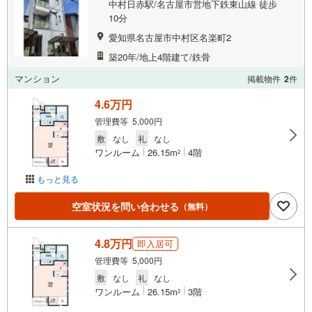
中村日赤駅/名古屋市営地下鉄東山線 徒歩
10分
愛知県名古屋市中村区名楽町2
築20年/地上4階建て/鉄骨
マンション
掲載物件
2
件
4.6万円
管理費等 5,000円
敷
なし
礼
なし
ワンルーム
26.15m
4階
2
もっと見る
空室状況を問い合わせる
（無料）
4.8万円
即入居可
管理費等 5,000円
敷
なし
礼
なし
ワンルーム
26.15m
3階
2