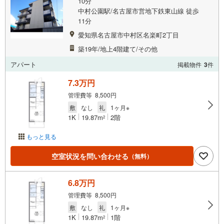
10分
中村公園駅/名古屋市営地下鉄東山線 徒歩
11分
愛知県名古屋市中村区名楽町2丁目
築19年/地上4階建て/その他
アパート
掲載物件
3
件
7.3万円
管理費等 8,500円
敷
なし
礼
1ヶ月※
1K
19.87m
2階
2
もっと見る
空室状況を問い合わせる
（無料）
6.8万円
管理費等 8,500円
敷
なし
礼
1ヶ月※
1K
19.87m
1階
2