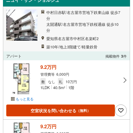
ニュイ・サン・ジョルジュ
中村日赤駅/名古屋市営地下鉄東山線 徒歩7
分
太閤通駅/名古屋市営地下鉄桜通線 徒歩10
分
愛知県名古屋市中村区名楽町2
築10年/地上3階建て/軽量鉄骨
アパート
掲載物件
3
件
9.2万円
管理費等 6,000円
敷
なし
礼
10万円
1LDK
40.5m
1階
2
もっと見る
空室状況を問い合わせる
（無料）
9.2万円