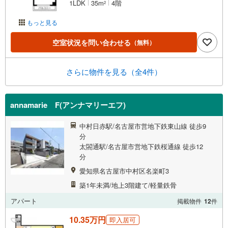
1LDK
35m
4階
2
もっと見る
空室状況を問い合わせる
（無料）
さらに物件を見る（全4件）
annamarie F(アンナマリーエフ)
中村日赤駅/名古屋市営地下鉄東山線 徒歩9
分
太閤通駅/名古屋市営地下鉄桜通線 徒歩12
分
愛知県名古屋市中村区名楽町3
築1年未満/地上3階建て/軽量鉄骨
アパート
掲載物件
12
件
10.35万円
即入居可