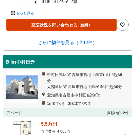
1LDK
41.08m
2階
2
もっと見る
空室状況を問い合わせる
（無料）
さらに物件を見る（全12件）
Bliss中村日赤
中村日赤駅/名古屋市営地下鉄東山線 徒歩6
分
太閤通駅/名古屋市営地下鉄桜通線 徒歩9分
愛知県名古屋市中村区名楽町2
築10年/地上3階建て/木造
アパート
掲載物件
2
件
5.5万円
管理費等 4,000円