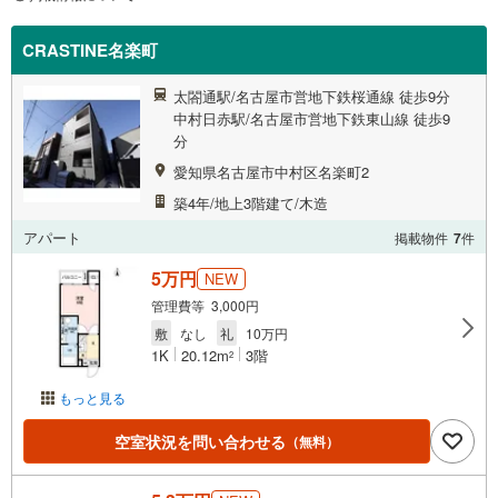
CRASTINE名楽町
太閤通駅/名古屋市営地下鉄桜通線 徒歩9分
中村日赤駅/名古屋市営地下鉄東山線 徒歩9
分
愛知県名古屋市中村区名楽町2
築4年/地上3階建て/木造
アパート
掲載物件
7
件
5万円
NEW
管理費等 3,000円
敷
なし
礼
10万円
1K
20.12m
3階
2
もっと見る
空室状況を問い合わせる
（無料）