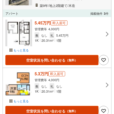
築9年/地上2階建て/木造
アパート
掲載物件
3
件
5.45万円
即入居可
管理費等 4,000円
敷
なし
礼
5.45万円
1K
20.31m
1階
2
もっと見る
空室状況を問い合わせる
（無料）
5.3万円
即入居可
管理費等 4,000円
敷
なし
礼
なし
1K
20.31m
1階
2
もっと見る
空室状況を問い合わせる
（無料）