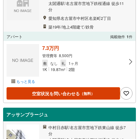
太閤通駅/名古屋市営地下鉄桜通線 徒歩11
分
愛知県名古屋市中村区名楽町2丁目
築19年/地上4階建て/鉄骨
アパート
掲載物件
1
件
7.3万円
管理費等 8,500円
敷
なし
礼
1ヶ月
1K
19.87m
2階
2
もっと見る
空室状況を問い合わせる
（無料）
アッサンブラージュ
中村日赤駅/名古屋市営地下鉄東山線 徒歩7
分