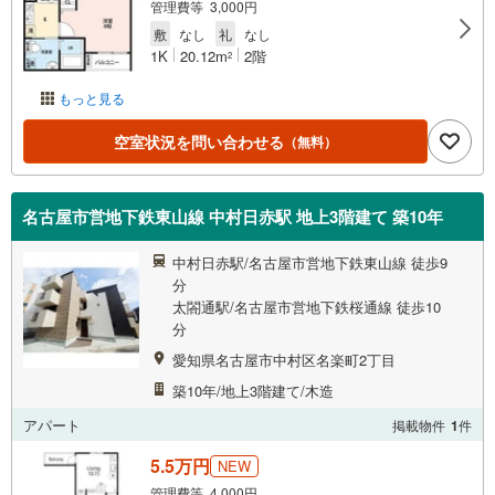
管理費等 3,000円
敷
なし
礼
なし
1K
20.12m
2階
2
もっと見る
空室状況を問い合わせる
（無料）
名古屋市営地下鉄東山線 中村日赤駅 地上3階建て 築10年
中村日赤駅/名古屋市営地下鉄東山線 徒歩9
分
太閤通駅/名古屋市営地下鉄桜通線 徒歩10
分
愛知県名古屋市中村区名楽町2丁目
築10年/地上3階建て/木造
アパート
掲載物件
1
件
5.5万円
NEW
管理費等 4,000円