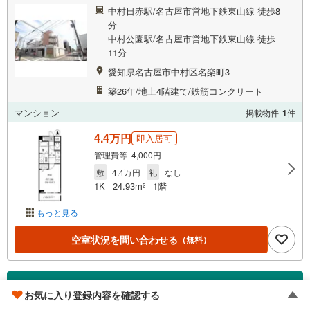
中村日赤駅/名古屋市営地下鉄東山線 徒歩8
分
中村公園駅/名古屋市営地下鉄東山線 徒歩
11分
愛知県名古屋市中村区名楽町3
築26年/地上4階建て/鉄筋コンクリート
マンション
掲載物件
1
件
4.4万円
即入居可
管理費等 4,000円
敷
4.4万円
礼
なし
1K
24.93m
1階
2
もっと見る
空室状況を問い合わせる
（無料）
メラクラッツ
お気に入り登録内容を確認する