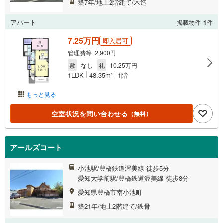
築7年/地上2階建て/木造
アパート
掲載物件
1
件
7.25万円
即入居可
管理費等 2,900円
敷
なし
礼
10.25万円
1LDK
48.35m
1階
2
もっと見る
空室状況を問い合わせる
（無料）
アールズコート
小池駅/豊橋鉄道渥美線 徒歩5分
愛知大学前駅/豊橋鉄道渥美線 徒歩8分
愛知県豊橋市南小池町
築21年/地上2階建て/鉄骨