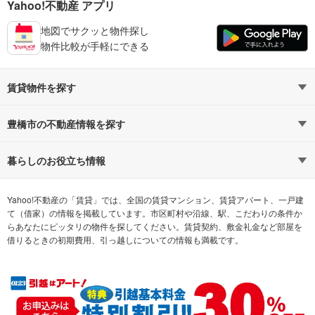
Yahoo!不動産 アプリ
地図でサクッと物件探し
物件比較が手軽にできる
賃貸物件を探す
路線・駅から探す
地域から探す
豊橋市の不動産情報を探す
通勤時間から探す
不動産・住宅
家賃相場から探す
賃貸住宅
暮らしのお役立ち情報
不動産会社から探す
新築マンション
マンションカタログ
希望の条件から探す
中古マンション
教えて！住まいの先生
Yahoo!不動産の「賃貸」では、全国の賃貸マンション、賃貸アパート、一戸建
て（借家）の情報を掲載しています。市区町村や沿線、駅、こだわりの条件か
らあなたにピッタリの物件を探してください。賃貸契約、敷金礼金など部屋を
テーマから探す
新築一戸建て
ランキングから探す
中古一戸建て
借りるときの初期費用、引っ越しについての情報も満載です。
注文住宅
土地
売却査定