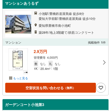
マンションあうるず
小池駅/豊橋鉄道渥美線 徒歩8分
愛知大学前駅/豊橋鉄道渥美線 徒歩10分
愛知県豊橋市南小池町
築28年/地上3階建て/鉄筋コンクリート
マンション
掲載物件
1
件
2.9万円
管理費等 4,000円
敷
なし
礼
なし
1K
20.4m
1階
2
もっと見る
空室状況を問い合わせる
（無料）
ガーデンコート小池第3