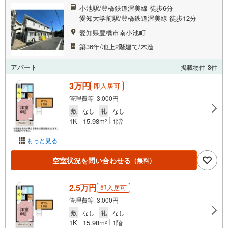
小池駅/豊橋鉄道渥美線 徒歩6分
愛知大学前駅/豊橋鉄道渥美線 徒歩12分
愛知県豊橋市南小池町
築36年/地上2階建て/木造
アパート
掲載物件
3
件
3万円
即入居可
管理費等 3,000円
敷
なし
礼
なし
1K
15.98m
1階
2
もっと見る
空室状況を問い合わせる
（無料）
2.5万円
即入居可
管理費等 3,000円
敷
なし
礼
なし
1K
15.98m
1階
2