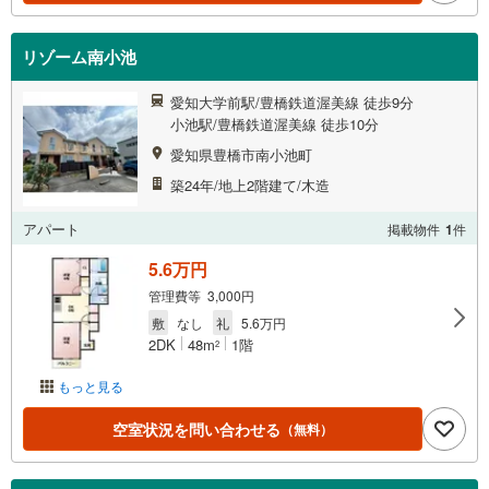
リゾーム南小池
愛知大学前駅/豊橋鉄道渥美線 徒歩9分
小池駅/豊橋鉄道渥美線 徒歩10分
愛知県豊橋市南小池町
築24年/地上2階建て/木造
アパート
掲載物件
1
件
5.6万円
管理費等 3,000円
敷
なし
礼
5.6万円
2DK
48m
1階
2
もっと見る
空室状況を問い合わせる
（無料）