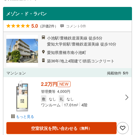
メゾン・ド・ラパン
5.0
（評価2件）
コメント0件
小池駅/豊橋鉄道渥美線 徒歩5分
愛知大学前駅/豊橋鉄道渥美線 徒歩10分
愛知県豊橋市南小池町
築36年/地上4階建て/鉄筋コンクリート
マンション
掲載物件
5
件
2.2万円
NEW
管理費等 4,000円
敷
なし
礼
なし
ワンルーム
17.01m
4階
2
もっと見る
空室状況を問い合わせる
（無料）