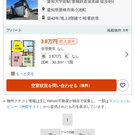
愛知大学前駅/豊橋鉄道渥美線 徒歩9分
愛知県豊橋市南小池町
築43年/地上2階建て/軽量鉄骨
アパート
掲載物件
1
件
3.8万円
即入居可
管理費等 なし
敷
3.8万円
礼
なし
2DK
30.3m
1階
2
もっと見る
空室状況を問い合わせる
（無料）
物件クチコミ情報は主にYahoo!不動産が独自で収集し、一部は
マンションレ
ビュー（外部サイト）
から提供されたものを表示しています。
1
1〜10棟
前へ
次へ