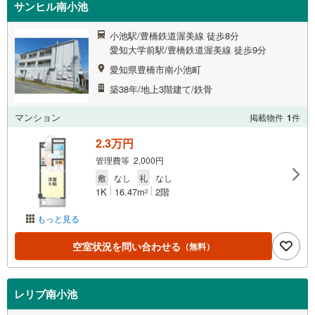
サンヒル南小池
小池駅/豊橋鉄道渥美線 徒歩8分
愛知大学前駅/豊橋鉄道渥美線 徒歩9分
愛知県豊橋市南小池町
築38年/地上3階建て/鉄骨
マンション
掲載物件
1
件
2.3万円
管理費等 2,000円
敷
なし
礼
なし
1K
16.47m
2階
2
もっと見る
空室状況を問い合わせる
（無料）
レリブ南小池