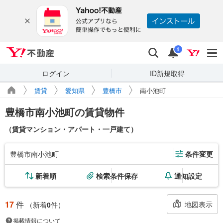
Yahoo!不動産
検索
通知
i
ログイン
ID新規取得
賃貸
愛知県
豊橋市
南小池町
豊橋市南小池町の賃貸物件
（賃貸マンション・アパート・一戸建て）
豊橋市南小池町
条件変更
新着順
検索条件保存
通知設定
17
件
地図表示
（新着
0
件）
掲載情報について