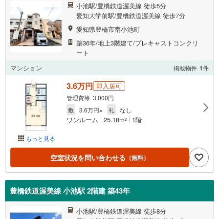
小池駅/豊橋鉄道渥美線 徒歩5分
愛知大学前駅/豊橋鉄道渥美線 徒歩7分
愛知県豊橋市南小池町
築36年/地上3階建て/プレキャストコンクリ
ート
マンション
掲載物件
1
件
3.6万円
即入居可
管理費等 3,000円
敷
3.6万円※
礼
なし
ワンルーム
25.18m
1階
2
もっと見る
空室状況を問い合わせる
（無料）
豊橋鉄道渥美線 小池駅 2階建 築43年
小池駅/豊橋鉄道渥美線 徒歩8分