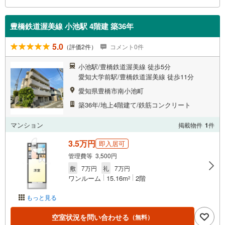
豊橋鉄道渥美線 小池駅 4階建 築36年
5.0
（評価2件）
コメント0件
小池駅/豊橋鉄道渥美線 徒歩5分
愛知大学前駅/豊橋鉄道渥美線 徒歩11分
愛知県豊橋市南小池町
築36年/地上4階建て/鉄筋コンクリート
マンション
掲載物件
1
件
3.5万円
即入居可
管理費等 3,500円
敷
7万円
礼
7万円
ワンルーム
15.16m
2階
2
もっと見る
空室状況を問い合わせる
（無料）