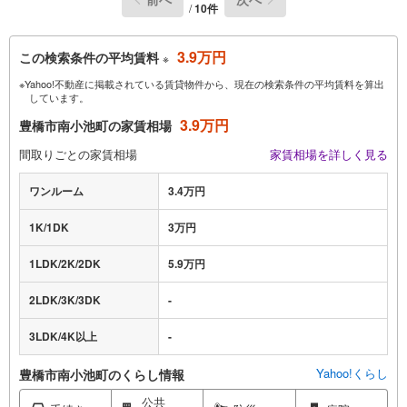
/
10件
3.9万円
この検索条件の平均賃料
※
※Yahoo!不動産に掲載されている賃貸物件から、現在の検索条件の平均賃料を算出
しています。
3.9万円
豊橋市南小池町の家賃相場
間取りごとの家賃相場
家賃相場を詳しく見る
ワンルーム
3.4万円
1K/1DK
3万円
1LDK/2K/2DK
5.9万円
2LDK/3K/3DK
-
3LDK/4K以上
-
Yahoo!くらし
豊橋市南小池町のくらし情報
公共