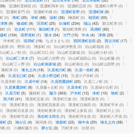
239)
芸濃町雲林院
(0)
芸濃町岡本
(0)
芸濃町忍田
(0)
芸濃町小野平
(0)
0)
芸濃町多門
(0)
芸濃町中縄
(0)
芸濃町萩野
(1)
芸濃町林
(9)
町
(0)
寿町
(35)
幸町
(68)
栄町
(36)
榊原町
(0)
桜田町
(50)
町津興
(9)
修成町
(9)
庄田町
(25)
白塚町
(234)
城山
(42)
新立町津
(0)
瀬町
(0)
住吉町
(111)
船頭町津
(1)
船頭町津興
(0)
高洲町
(92)
森町
(154)
高野尾町
(1)
垂水
(54)
大門
(15)
中央
(4)
津興
(33)
中村町
(0)
長岡町
(19)
なぎさまち
(0)
西阿漕町岩田
(2)
西古河町
(17)
内岩田
(0)
野田
(0)
博多町
(0)
白山町伊勢見
(0)
白山町稲垣
(0)
白山町上ノ村
(0)
白山町川口
(0)
白山町北家城
(0)
白山町小杉
(0)
0)
白山町二本木
(7)
白山町八対野
(0)
白山町福田山
(0)
白山町藤
(0)
白山町三ヶ野
(0)
白山町南家城
(2)
白山町南出
(0)
白山町山田野
(0)
東町津
(0)
東丸之内
(18)
久居相川町
(8)
久居一色町
(6)
(8)
久居北口町
(24)
久居小野辺町
(15)
久居小戸木町
(0)
久居寺町
(0)
久居中町
(14)
久居西鷹跡町
(20)
久居二ノ町
(0)
)
久居東鷹跡町
(8)
久居藤ヶ丘町
(0)
久居本町
(1)
久居緑が丘町
(0)
2)
久居万町
(5)
藤枝町
(0)
藤方
(363)
戸木町
(12)
本町
(10)
牧町
(2)
美川町
(41)
美里町足坂
(0)
美里町穴倉
(0)
美里町家所
(0)
野
(0)
美里町草生
(0)
美里町高座原
(0)
美里町日南田
(0)
美里町平木
(0)
0)
美杉町石名原
(0)
美杉町奥津
(0)
美杉町上多気
(0)
美杉町川上
(0)
平
(0)
美杉町竹原
(0)
美杉町太郎生
(1)
美杉町丹生俣
(0)
美杉町八手俣
(0)
港町
(2)
南が丘
(4)
南河路
(0)
南新町
(22)
南中央
(20)
南丸之内
(38)
津興
(0)
八幡町藤方
(0)
夢が丘
(3)
万町津
(0)
分部
(0)