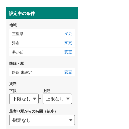
設定中の条件
地域
変更
三重県
変更
津市
変更
夢が丘
路線・駅
変更
路線 未設定
賃料
下限
上限
〜
最寄り駅からの時間（徒歩）