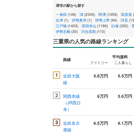
津市の駅から探す
一身田
(149)
津
(2345)
阿漕
(1059)
高茶屋
比津
(1)
伊勢奥津
(1)
伊勢上野
(94)
河芸
(1
江戸橋
(1403)
高田本山
(1166)
白塚
(352)
伊勢石橋
(30)
川合高岡
(110)
三重県の人気の路線ランキング
平均賃料
路線
ファミリー
二人暮らし
1
近鉄大阪
5.8万円
5.5万円
線
2
関西本線
6万円
5.6万円
（JR西日
本）
3
近鉄名古
6.5万円
6.1万円
屋線