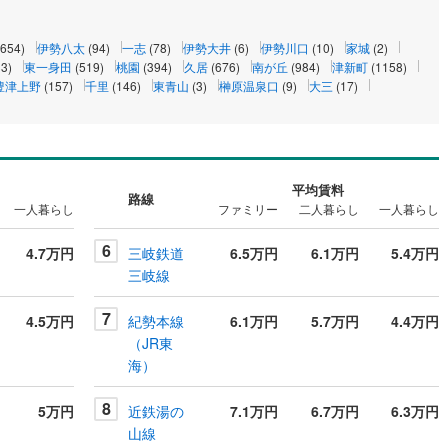
(654)
伊勢八太
(94)
一志
(78)
伊勢大井
(6)
伊勢川口
(10)
家城
(2)
33)
東一身田
(519)
桃園
(394)
久居
(676)
南が丘
(984)
津新町
(1158)
豊津上野
(157)
千里
(146)
東青山
(3)
榊原温泉口
(9)
大三
(17)
平均賃料
路線
一人暮らし
ファミリー
二人暮らし
一人暮らし
6
4.7万円
三岐鉄道
6.5万円
6.1万円
5.4万円
三岐線
7
4.5万円
紀勢本線
6.1万円
5.7万円
4.4万円
（JR東
海）
8
5万円
近鉄湯の
7.1万円
6.7万円
6.3万円
山線