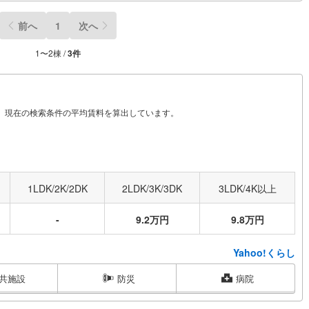
前へ
1
次へ
1
〜
2
棟 /
3
件
から、現在の検索条件の平均賃料を算出しています。
1LDK/2K/2DK
2LDK/3K/3DK
3LDK/4K以上
-
9.2万円
9.8万円
Yahoo!くらし
共施設
防災
病院