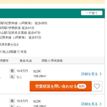
一戸建て
駅/紀勢本線（JR東海） 徒歩29分
田駅/伊勢鉄道 徒歩41分
山駅/近鉄名古屋線 徒歩47分
紀勢本線（JR東海） 徒歩57分
県津市夢が丘2
年/地上2階建て/木造
管理費等
敷金/礼金
間取り/専有面積
敷
19.6万円
3LDK
詳細を見る
138.28m
礼
2
し
なし
空室状況を問い合わせる
無料
敷
19.6万円
3LDK
詳細を見る
138.28m
礼
2
し
なし