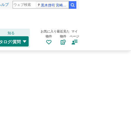
ヘルプ
黒木啓司 宮崎麗果
検索
お気に入り
最近見た
マイ
知る
物件
物件
ページ
タログ/質問