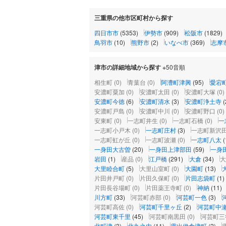
三重県の他市区町村から探す
四日市市
(5353)
伊勢市
(909)
松阪市
(1829)
鳥羽市
(10)
熊野市
(2)
いなべ市
(369)
志摩
津市の詳細地域から探す
※50音順
相生町
(0)
青葉台
(0)
阿漕町津興
(95)
愛宕
安濃町粟加
(0)
安濃町太田
(0)
安濃町大塚
(0)
安濃町今徳
(6)
安濃町清水
(3)
安濃町浄土寺
(
安濃町戸島
(0)
安濃町中川
(0)
安濃町野口
(0)
安東町
(0)
一志町井生
(0)
一志町石橋
(0)
一
一志町小戸木
(0)
一志町庄村
(3)
一志町新沢
一志町虹が丘
(0)
一志町波瀬
(0)
一志町八太
(
一身田大古曽
(20)
一身田上津部田
(59)
一身
岩田
(1)
産品
(0)
江戸橋
(291)
大倉
(34)
大
大里睦合町
(5)
大里山室町
(0)
大園町
(13)
片田井戸町
(0)
片田久保町
(0)
片田志袋町
(1)
片田長谷場町
(0)
片田薬王寺町
(0)
神納
(11)
川方町
(33)
河芸町赤部
(0)
河芸町一色
(3)
河芸町高佐
(0)
河芸町千里ヶ丘
(2)
河芸町中
河芸町東千里
(45)
河芸町南黒田
(0)
河芸町三
北町津
(3)
北丸之内
(11)
雲出伊倉津町
(2)