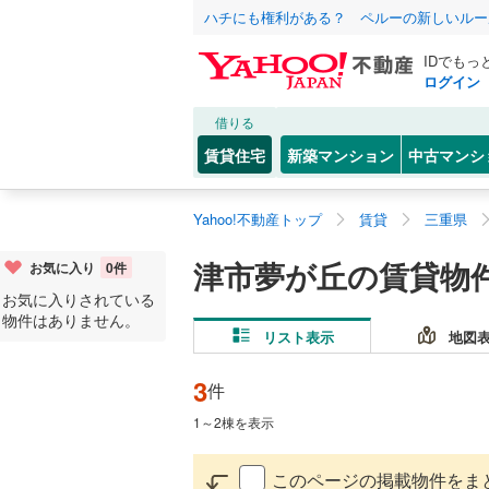
ハチにも権利がある？ ペルーの新しいルー
IDでもっ
ログイン
借りる
賃貸住宅
新築マンション
中古マンシ
Yahoo!不動産トップ
賃貸
三重県
津市夢が丘の賃貸物
お気に入り
0
件
お気に入りされている
物件はありません。
リスト表示
地図
3
件
1
～
2
棟を表示
このページの掲載物件をま