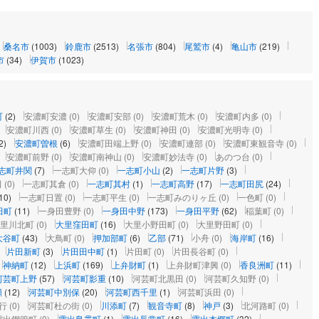
桑名市
(1003)
鈴鹿市
(2513)
名張市
(804)
尾鷲市
(4)
亀山市
(219)
市
(34)
伊賀市
(1023)
町
(2)
安濃町安濃
(0)
安濃町安部
(0)
安濃町荒木
(0)
安濃町内多
(0)
安濃町川西
(0)
安濃町草生
(0)
安濃町神田
(0)
安濃町光明寺
(0)
2)
安濃町曽根
(6)
安濃町田端上野
(0)
安濃町連部
(0)
安濃町東観音寺
(0)
安濃町前野
(0)
安濃町南神山
(0)
安濃町妙法寺
(0)
あのつ台
(0)
志町井関
(7)
一志町大仰
(0)
一志町小山
(2)
一志町片野
(3)
田
(0)
一志町其倉
(0)
一志町其村
(1)
一志町高野
(17)
一志町田尻
(24)
10)
一志町日置
(0)
一志町平生
(0)
一志町みのりヶ丘
(0)
一色町
(0)
田町
(11)
一身田豊野
(0)
一身田中野
(173)
一身田平野
(62)
稲葉町
(0)
里川北町
(0)
大里窪田町
(16)
大里小野田町
(0)
大里野田町
(0)
大谷町
(43)
大鳥町
(0)
押加部町
(6)
乙部
(71)
小舟
(0)
海岸町
(16)
片田新町
(3)
片田田中町
(1)
片田町
(0)
片田長谷町
(0)
神納町
(12)
上浜町
(169)
上弁財町
(1)
上弁財町津興
(0)
香良洲町
(11)
河芸町上野
(57)
河芸町影重
(10)
河芸町北黒田
(0)
河芸町久知野
(0)
瀬
(12)
河芸町中別保
(20)
河芸町西千里
(1)
河芸町浜田
(0)
行
(0)
河芸町杜の街
(0)
川添町
(7)
観音寺町
(8)
神戸
(3)
北河路町
(0)
雲出鋼管町
(0)
雲出島貫町
(1)
雲出長常町
(16)
雲出本郷町
(32)