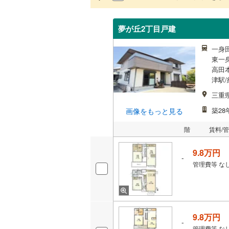
夢が丘2丁目戸建
一身田
東一身
高田本
津駅/
三重
築28
画像をもっと見る
階
賃料/
9.8万円
-
管理費等
な
9.8万円
-
管理費等
な