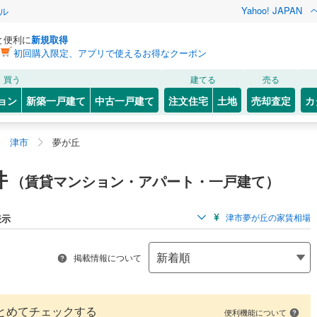
Yahoo! JAPAN
ル
と便利に
新規取得
初回購入限定、アプリで使えるお得なクーポン
買う
建てる
売る
ョン
新築一戸建て
中古一戸建て
注文住宅
土地
売却査定
カ
津市
夢が丘
件
（賃貸マンション・アパート・一戸建て）
津市夢が丘の家賃相場
表示
掲載情報について
とめてチェックする
便利機能について