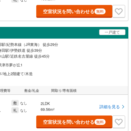
空室状況を問い合わせる
無料
一戸建て
駅/紀勢本線（JR東海） 徒歩29分
田駅/伊勢鉄道 徒歩39分
山駅/近鉄名古屋線 徒歩45分
県津市夢が丘1
年/地上2階建て/木造
管理費等
敷金/礼金
間取り/専有面積
敷
なし
2LDK
詳細を見る
69.56m
礼
2
し
なし
空室状況を問い合わせる
無料