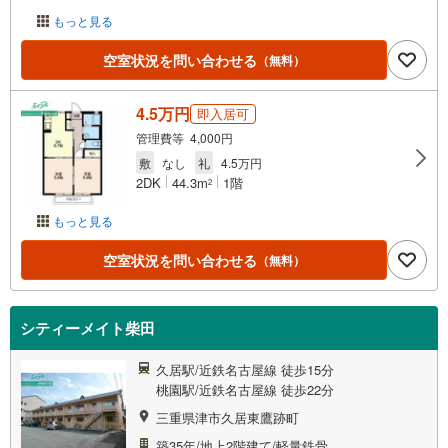
もっと見る
空室状況を問い合わせる
（無料）
4.5万円
即入居可
管理費等 4,000円
敷
なし
礼
4.5万円
2DK
44.3m
1階
2
もっと見る
空室状況を問い合わせる
（無料）
シティーメイト柴田
久居駅/近鉄名古屋線 徒歩15分
桃園駅/近鉄名古屋線 徒歩22分
三重県津市久居東鷹跡町
築35年/地上2階建て/軽量鉄骨