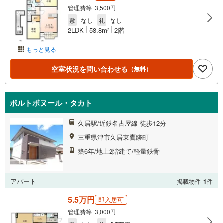
管理費等 3,500円
敷
なし
礼
なし
2LDK
58.8m
2階
2
もっと見る
空室状況を問い合わせる
（無料）
ポルトボヌール・タカト
久居駅/近鉄名古屋線 徒歩12分
三重県津市久居東鷹跡町
築6年/地上2階建て/軽量鉄骨
アパート
掲載物件
1
件
5.5万円
即入居可
管理費等 3,000円