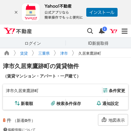
Yahoo!不動産
検索
通知
i
ログイン
ID新規取得
賃貸
三重県
津市
久居東鷹跡町
津市久居東鷹跡町の賃貸物件
（賃貸マンション・アパート・一戸建て）
津市久居東鷹跡町
条件変更
新着順
検索条件保存
通知設定
8
件
地図表示
（新着
0
件）
掲載情報について