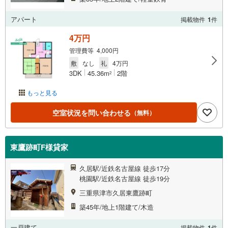
アパート
掲載物件
1
件
4万円
管理費等 4,000円
敷
なし
礼
4万円
3DK
45.36m
2階
2
もっと見る
空室状況を問い合わせる
（無料）
東鷹跡町F様貸家
久居駅/近鉄名古屋線 徒歩17分
桃園駅/近鉄名古屋線 徒歩19分
三重県津市久居東鷹跡町
築45年/地上1階建て/木造
一戸建て
掲載物件
1
件