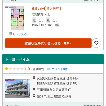
6.5万円
即入居可
管理費等 なし
敷
なし
礼
なし
2DK
40.15m
1階
2
もっと見る
空室状況を問い合わせる
（無料）
トーヨーハイム
1.0
（評価3件）
コメント3件
久居駅/近鉄名古屋線 徒歩14分
桃園駅/近鉄名古屋線 徒歩18分
三重県津市久居東鷹跡町
築31年/地上3階建て/鉄骨
マンション
掲載物件
1
件