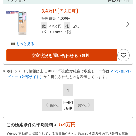
3.4万円
即入居可
管理費等 1,000円
敷
3.5万円
礼
なし
1K
19.9m
1階
2
もっと見る
空室状況を問い合わせる
（無料）
物件クチコミ情報は主にYahoo!不動産が独自で収集し、一部は
マンションレ
ビュー（外部サイト）
から提供されたものを表示しています。
1
1〜6棟
前へ
次へ
/
6件
5.4万円
この検索条件の平均賃料
※
※Yahoo!不動産に掲載されている賃貸物件から、現在の検索条件の平均賃料を算出