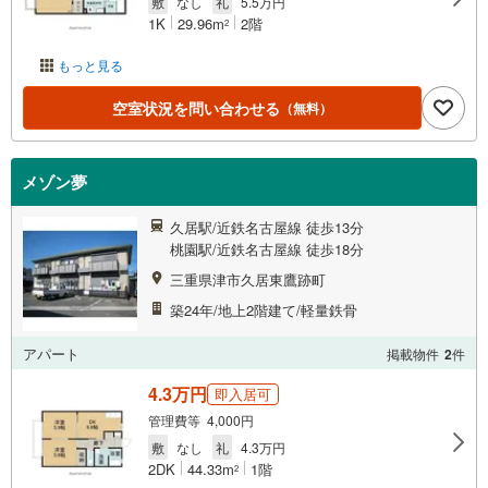
敷
なし
礼
5.5万円
1K
29.96m
2階
2
もっと見る
空室状況を問い合わせる
（無料）
メゾン夢
久居駅/近鉄名古屋線 徒歩13分
桃園駅/近鉄名古屋線 徒歩18分
三重県津市久居東鷹跡町
築24年/地上2階建て/軽量鉄骨
アパート
掲載物件
2
件
4.3万円
即入居可
管理費等 4,000円
敷
なし
礼
4.3万円
2DK
44.33m
1階
2