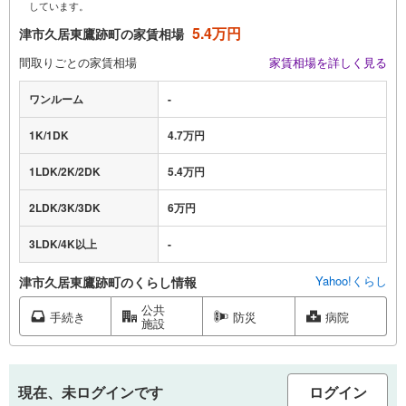
しています。
5.4万円
津市久居東鷹跡町の家賃相場
間取りごとの家賃相場
家賃相場を詳しく見る
ワンルーム
-
1K/1DK
4.7万円
1LDK/2K/2DK
5.4万円
2LDK/3K/3DK
6万円
3LDK/4K以上
-
Yahoo!くらし
津市久居東鷹跡町のくらし情報
公共
手続き
防災
病院
施設
現在、未ログインです
ログイン