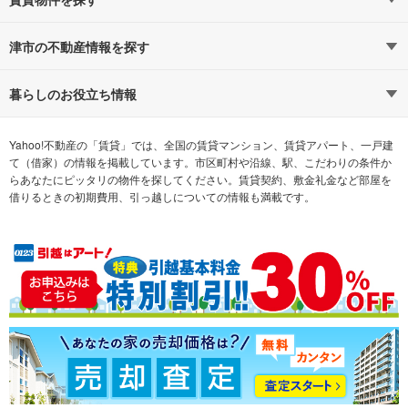
路線・駅から探す
地域から探す
津市の不動産情報を探す
通勤時間から探す
不動産・住宅
家賃相場から探す
賃貸住宅
暮らしのお役立ち情報
不動産会社から探す
新築マンション
マンションカタログ
希望の条件から探す
中古マンション
教えて！住まいの先生
Yahoo!不動産の「賃貸」では、全国の賃貸マンション、賃貸アパート、一戸建
て（借家）の情報を掲載しています。市区町村や沿線、駅、こだわりの条件か
らあなたにピッタリの物件を探してください。賃貸契約、敷金礼金など部屋を
テーマから探す
新築一戸建て
ランキングから探す
中古一戸建て
借りるときの初期費用、引っ越しについての情報も満載です。
注文住宅
土地
売却査定