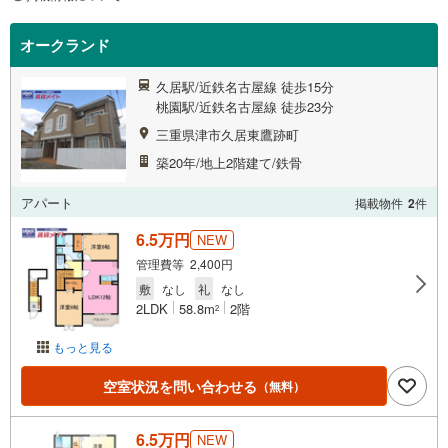
オークランド
久居駅/近鉄名古屋線 徒歩15分
桃園駅/近鉄名古屋線 徒歩23分
三重県津市久居東鷹跡町
築20年/地上2階建て/鉄骨
アパート
掲載物件
2
件
6.5万円
NEW
管理費等 2,400円
敷
なし
礼
なし
2LDK
58.8m
2階
2
もっと見る
空室状況を問い合わせる
（無料）
6.5万円
NEW