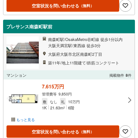
空室状況を問い合わせる
（無料）
プレサンス南森町駅前
南森町駅/OsakaMetro谷町線 徒歩1分以内
大阪天満宮駅/東西線 徒歩3分
大阪府大阪市北区南森町2丁目
築11年/地上11階建て/鉄筋コンクリート
マンション
掲載物件
8
件
7.615万円
管理費等 9,850円
敷
なし
礼
10万円
1K
21.63m
6階
2
もっと見る
空室状況を問い合わせる
（無料）