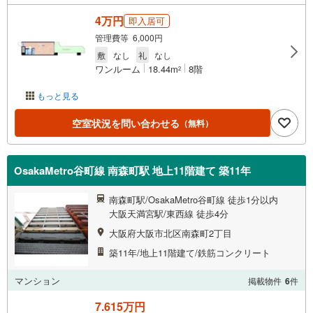
4万円
即入居可
管理費等 6,000円
敷
なし
礼
なし
ワンルーム
18.44m
8階
2
もっと見る
空室状況を問い合わせる
（無料）
OsakaMetro谷町線 南森町駅 地上11階建て 築11年
南森町駅/OsakaMetro谷町線 徒歩1分以内
大阪天満宮駅/東西線 徒歩4分
大阪府大阪市北区南森町2丁目
築11年/地上11階建て/鉄筋コンクリート
マンション
掲載物件
6
件
7.615万円