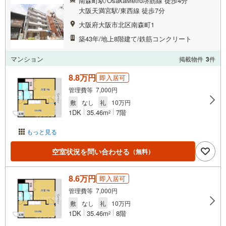
南森町駅/OsakaMetro堺筋線 徒歩4分
大阪天満宮駅/東西線 徒歩7分
大阪府大阪市北区南森町1
築43年/地上8階建て/鉄筋コンクリート
マンション
掲載物件
3
件
8.8万円
即入居可
管理費等 7,000円
敷
なし
礼
10万円
1DK
35.46m
7階
2
もっと見る
空室状況を問い合わせる
（無料）
8.6万円
即入居可
管理費等 7,000円
敷
なし
礼
10万円
1DK
35.46m
8階
2