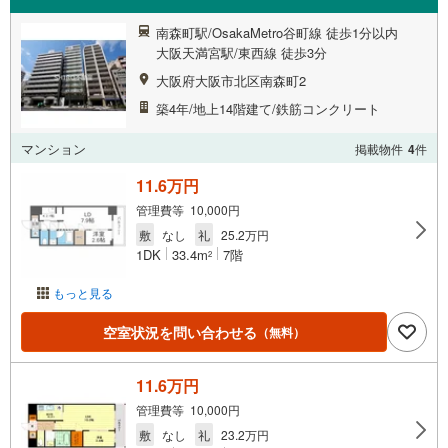
南森町駅/OsakaMetro谷町線 徒歩1分以内
大阪天満宮駅/東西線 徒歩3分
大阪府大阪市北区南森町2
築4年/地上14階建て/鉄筋コンクリート
マンション
掲載物件
4
件
11.6万円
管理費等 10,000円
敷
なし
礼
25.2万円
1DK
33.4m
7階
2
もっと見る
空室状況を問い合わせる
（無料）
11.6万円
管理費等 10,000円
敷
なし
礼
23.2万円