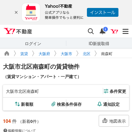
Yahoo!不動産
検索
通知
i
ログイン
ID新規取得
賃貸
大阪府
大阪市
北区
南森町
大阪市北区南森町の賃貸物件
（賃貸マンション・アパート・一戸建て）
大阪市北区南森町
条件変更
新着順
検索条件保存
通知設定
104
件
地図表示
（新着
0
件）
掲載情報について