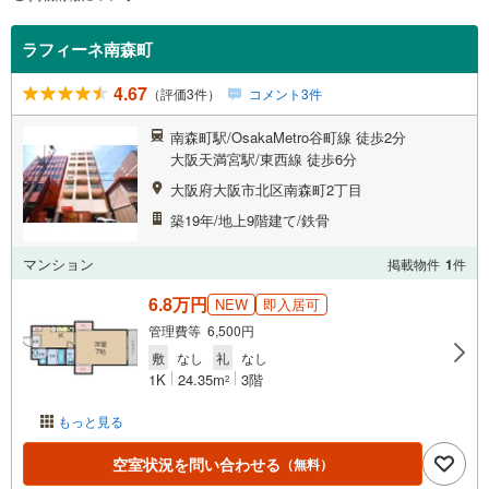
ラフィーネ南森町
4.67
（評価3件）
コメント3件
南森町駅/OsakaMetro谷町線 徒歩2分
大阪天満宮駅/東西線 徒歩6分
大阪府大阪市北区南森町2丁目
築19年/地上9階建て/鉄骨
マンション
掲載物件
1
件
6.8万円
NEW
即入居可
管理費等 6,500円
敷
なし
礼
なし
1K
24.35m
3階
2
もっと見る
空室状況を問い合わせる
（無料）