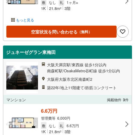
敷
なし
礼
1ヶ月※
1K
21.8m
3階
2
もっと見る
空室状況を問い合わせる
（無料）
ジュネーゼグラン東梅田
大阪天満宮駅/東西線 徒歩1分以内
南森町駅/OsakaMetro谷町線 徒歩1分以内
大阪府大阪市北区南森町2
築22年/地上11階建て/鉄筋コンクリート
マンション
掲載物件
3
件
6.6万円
管理費等 6,000円
敷
なし
礼
6.6万円
1K
21.8m
3階
2