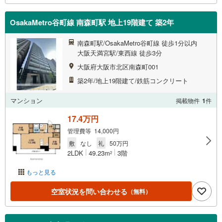
OsakaMetro谷町線 南森町駅 地上19階建て 築2年
南森町駅/OsakaMetro谷町線 徒歩1分以内
大阪天満宮駅/東西線 徒歩3分
大阪府大阪市北区南森町001
築2年/地上19階建て/鉄筋コンクリート
マンション
掲載物件
1
件
17.4万円
管理費等 14,000円
敷
なし
礼
50万円
2LDK
49.23m
3階
2
もっと見る
空室状況を問い合わせる
（無料）