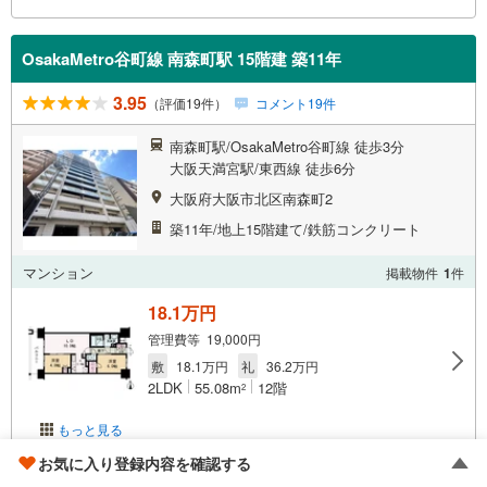
OsakaMetro谷町線 南森町駅 15階建 築11年
3.95
（評価19件）
コメント19件
南森町駅/OsakaMetro谷町線 徒歩3分
大阪天満宮駅/東西線 徒歩6分
大阪府大阪市北区南森町2
築11年/地上15階建て/鉄筋コンクリート
マンション
掲載物件
1
件
18.1万円
管理費等 19,000円
敷
18.1万円
礼
36.2万円
2LDK
55.08m
12階
2
もっと見る
お気に入り登録内容を確認する
空室状況を問い合わせる
（無料）