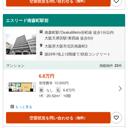
空室状況を問い合わせる
（無料）
エスリード南森町駅前
南森町駅/OsakaMetro谷町線 徒歩1分以内
大阪天満宮駅/東西線 徒歩5分
大阪府大阪市北区南森町2
築23年/地上12階建て/鉄筋コンクリート
マンション
掲載物件
23
件
6.8万円
管理費等 10,000円
敷
なし
礼
6.8万円
1K
20.52m
10階
2
もっと見る
空室状況を問い合わせる
（無料）