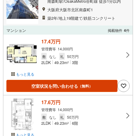
南森町駅/OsakaMetro谷町線 徒歩1分以内
大阪府大阪市北区南森町1
築2年/地上19階建て/鉄筋コンクリート
マンション
掲載物件
4
件
17.4万円
管理費等 14,000円
敷
なし
礼
50万円
2LDK
49.23m
3階
2
もっと見る
空室状況を問い合わせる
（無料）
17.6万円
管理費等 14,000円
敷
なし
礼
50万円
2LDK
49.23m
6階
2
もっと見る