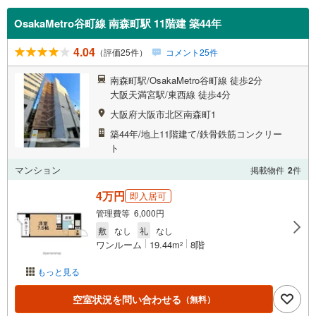
OsakaMetro谷町線 南森町駅 11階建 築44年
4.04
（評価25件）
コメント25件
南森町駅/OsakaMetro谷町線 徒歩2分
大阪天満宮駅/東西線 徒歩4分
大阪府大阪市北区南森町1
築44年/地上11階建て/鉄骨鉄筋コンクリー
ト
マンション
掲載物件
2
件
4万円
即入居可
管理費等 6,000円
敷
なし
礼
なし
ワンルーム
19.44m
8階
2
もっと見る
空室状況を問い合わせる
（無料）