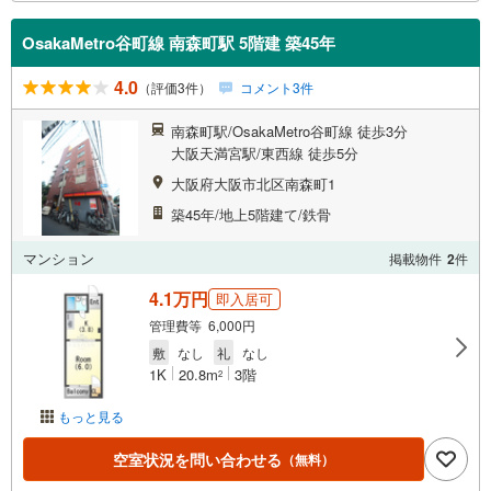
OsakaMetro谷町線 南森町駅 5階建 築45年
4.0
（評価3件）
コメント3件
南森町駅/OsakaMetro谷町線 徒歩3分
大阪天満宮駅/東西線 徒歩5分
大阪府大阪市北区南森町1
築45年/地上5階建て/鉄骨
マンション
掲載物件
2
件
4.1万円
即入居可
管理費等 6,000円
敷
なし
礼
なし
1K
20.8m
3階
2
もっと見る
空室状況を問い合わせる
（無料）