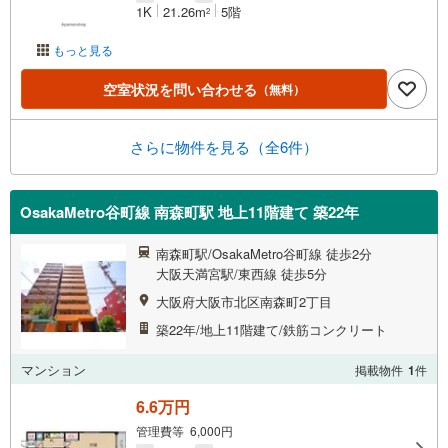
1K
21.26m
5階
2
もっと見る
空室状況を問い合わせる
（無料）
さらに物件を見る（全6件）
OsakaMetro谷町線 南森町駅 地上11階建て 築22年
南森町駅/OsakaMetro谷町線 徒歩2分
大阪天満宮駅/東西線 徒歩5分
大阪府大阪市北区南森町2丁目
築22年/地上11階建て/鉄筋コンクリート
マンション
掲載物件
1
件
6.6万円
管理費等 6,000円