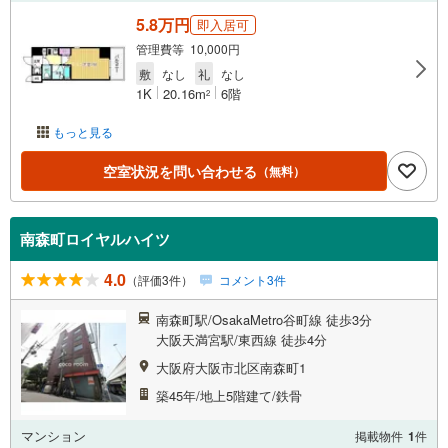
5.8万円
即入居可
管理費等 10,000円
敷
なし
礼
なし
1K
20.16m
6階
2
もっと見る
空室状況を問い合わせる
（無料）
南森町ロイヤルハイツ
4.0
（評価3件）
コメント3件
南森町駅/OsakaMetro谷町線 徒歩3分
大阪天満宮駅/東西線 徒歩4分
大阪府大阪市北区南森町1
築45年/地上5階建て/鉄骨
マンション
掲載物件
1
件