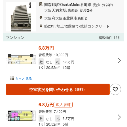
南森町駅/OsakaMetro谷町線 徒歩1分以内
大阪天満宮駅/東西線 徒歩2分
大阪府大阪市北区南森町2
築23年/地上12階建て/鉄筋コンクリート
マンション
掲載物件
14
件
6.8万円
管理費等 10,000円
敷
なし
礼
6.8万円
1K
20.52m
12階
2
もっと見る
空室状況を問い合わせる
（無料）
6.8万円
即入居可
管理費等 7,400円
敷
なし
礼
6.8万円
1K
20.52m
5階
2