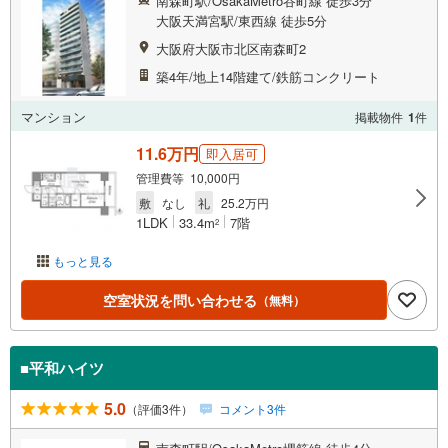
南森町駅/OsakaMetro谷町線 徒歩3分
大阪天満宮駅/東西線 徒歩5分
大阪府大阪市北区南森町2
築4年/地上14階建て/鉄筋コンクリート
マンション
掲載物件
1
件
11.6万円
即入居可
管理費等 10,000円
敷
なし
礼
25.2万円
1LDK
33.4m
7階
2
もっと見る
空室状況を問い合わせる
（無料）
■平和ハイツ
5.0
（評価3件）
コメント3件