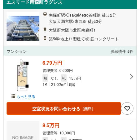
エスリード南森町ラグシス
南森町駅/OsakaMetro谷町線 徒歩2分
大阪天満宮駅/東西線 徒歩3分
大阪府大阪市北区南森町1
築5年/地上11階建て/鉄筋コンクリート
マンション
掲載物件
5
件
6.79万円
管理費等 6,600円
敷
なし
礼
15万円
1K
21.02m
5階
2
もっと見る
空室状況を問い合わせる
（無料）
8.5万円
管理費等 10,000円