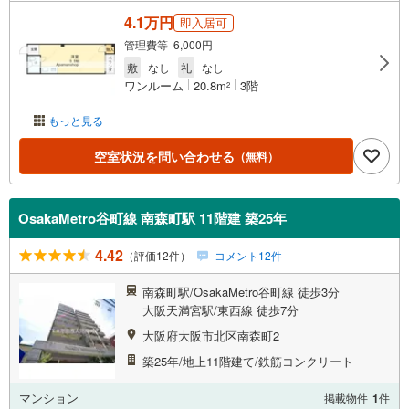
4.1万円
即入居可
管理費等 6,000円
敷
なし
礼
なし
ワンルーム
20.8m
3階
2
もっと見る
空室状況を問い合わせる
（無料）
OsakaMetro谷町線 南森町駅 11階建 築25年
4.42
（評価12件）
コメント12件
南森町駅/OsakaMetro谷町線 徒歩3分
大阪天満宮駅/東西線 徒歩7分
大阪府大阪市北区南森町2
築25年/地上11階建て/鉄筋コンクリート
マンション
掲載物件
1
件