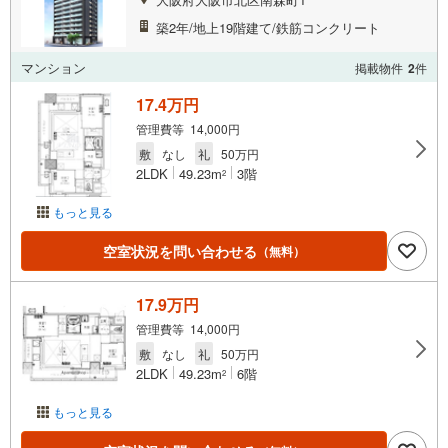
築2年/地上19階建て/鉄筋コンクリート
マンション
掲載物件
2
件
17.4万円
管理費等 14,000円
敷
なし
礼
50万円
2LDK
49.23m
3階
2
もっと見る
空室状況を問い合わせる
（無料）
17.9万円
管理費等 14,000円
敷
なし
礼
50万円
2LDK
49.23m
6階
2
もっと見る