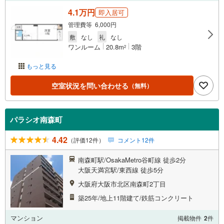
4.1万円
即入居可
管理費等 6,000円
敷
なし
礼
なし
ワンルーム
20.8m
3階
2
もっと見る
空室状況を問い合わせる
（無料）
パラシオ南森町
4.42
（評価12件）
コメント12件
南森町駅/OsakaMetro谷町線 徒歩2分
大阪天満宮駅/東西線 徒歩5分
大阪府大阪市北区南森町2丁目
築25年/地上11階建て/鉄筋コンクリート
マンション
掲載物件
2
件