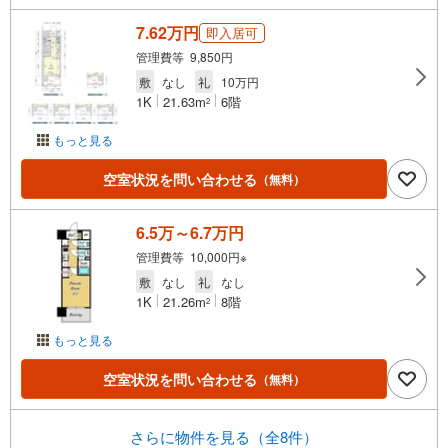
7.62万円
即入居可
管理費等 9,850円
敷
なし
礼
10万円
1K
21.63m
6階
2
もっと見る
空室状況を問い合わせる
（無料）
6.5万～6.7万円
管理費等 10,000円※
敷
なし
礼
なし
1K
21.26m
8階
2
もっと見る
空室状況を問い合わせる
（無料）
さらに物件を見る（全8件）