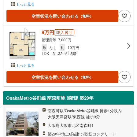
もっと見る
空室状況を問い合わせる
（無料）
8万円
即入居可
管理費等 7,000円
敷
なし
礼
10万円
1DK
31.32m
8階
2
もっと見る
空室状況を問い合わせる
（無料）
OsakaMetro谷町線 南森町駅 8階建 築29年
南森町駅/OsakaMetro谷町線 徒歩1分以内
大阪天満宮駅/東西線 徒歩3分
大阪府大阪市北区南森町1
築29年/地上8階建て/鉄筋コンクリート