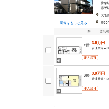
樟葉駅
藤阪駅
大阪
築30
画像をもっと見る
階
賃料/
3.9万円
2階
管理費等
4,
即入居可
3.9万円
2階
管理費等
4,
即入居可