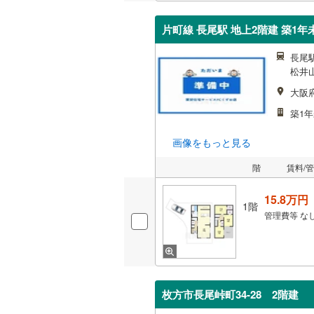
片町線 長尾駅 地上2階建 築1年
長尾駅
松井山
大阪
築1年
画像をもっと見る
階
賃料/
15.8万円
1階
管理費等
な
枚方市長尾峠町34-28 2階建