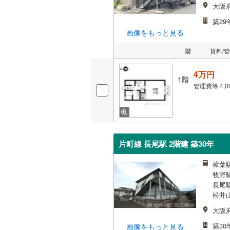
大阪
築29
画像をもっと見る
階
賃料/
4万円
1階
管理費等
4,
片町線 長尾駅 2階建 築30年
樟葉駅
牧野駅
長尾駅
松井山
大阪
築30
画像をもっと見る