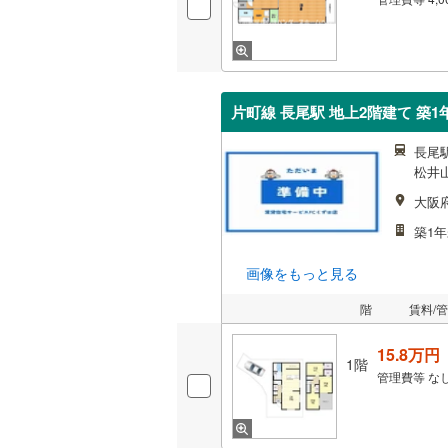
片町線 長尾駅 地上2階建て 築1
長尾駅
松井山
大阪
築1年
画像をもっと見る
階
賃料/
15.8万円
1階
管理費等
な