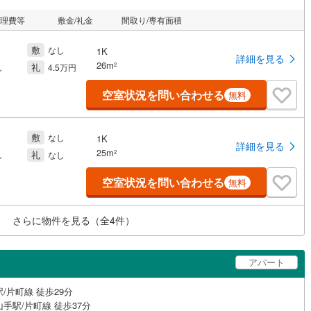
管理費等
敷金/礼金
間取り/専有面積
敷
なし
1K
詳細を見る
26m
礼
2
し
4.5万円
空室状況を問い合わせる
無料
敷
なし
1K
詳細を見る
25m
礼
2
し
なし
空室状況を問い合わせる
無料
さらに物件を見る（全
4
件）
アパート
/片町線 徒歩29分
手駅/片町線 徒歩37分