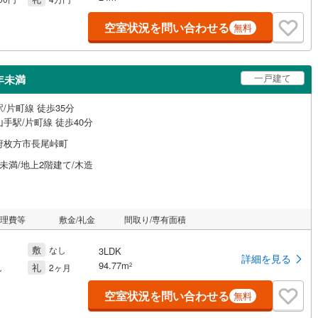
空室状況を問い合わせる
無料
一戸建て
年未満
/片町線 徒歩35分
手駅/片町線 徒歩40分
府枚方市長尾峠町
未満/地上2階建て/木造
管理費等
敷金/礼金
間取り/専有面積
敷
なし
3LDK
詳細を見る
94.77m
礼
2
し
2ヶ月
空室状況を問い合わせる
無料