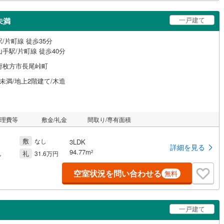
一戸建て
未満
/片町線 徒歩35分
手駅/片町線 徒歩40分
府枚方市長尾峠町
未満/地上2階建て/木造
管理費等
敷金/礼金
間取り/専有面積
敷
なし
3LDK
詳細を見る
94.77m
礼
2
し
31.6万円
空室状況を問い合わせる
無料
一戸建て