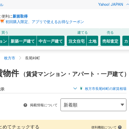
Yahoo! JAPAN
ル
と便利に
新規取得
初回購入限定、アプリで使えるお得なクーポン
買う
建てる
売る
ョン
新築一戸建て
中古一戸建て
注文住宅
土地
売却査定
カ
枚方市
長尾峠町
貸物件
（賃貸マンション・アパート・一戸建て
枚方市長尾峠町の家賃相場
表示
掲載情報について
とめてチェックする
便利機能について