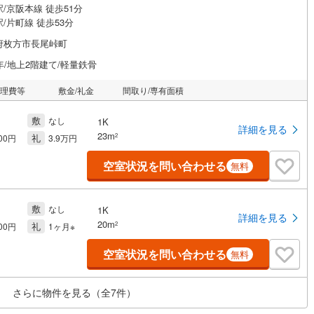
/京阪本線 徒歩51分
/片町線 徒歩53分
府枚方市長尾峠町
年/地上2階建て/軽量鉄骨
管理費等
敷金/礼金
間取り/専有面積
敷
なし
1K
詳細を見る
23m
礼
2
000円
3.9万円
空室状況を問い合わせる
無料
敷
なし
1K
詳細を見る
20m
礼
2
000円
1ヶ月※
空室状況を問い合わせる
無料
さらに物件を見る（全
7
件）