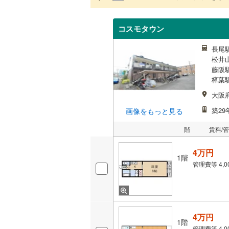
コスモタウン
長尾駅
松井山
藤阪駅
樟葉駅
大阪
築29
画像をもっと見る
階
賃料/
4万円
1階
管理費等
4,
4万円
1階
管理費等
4,