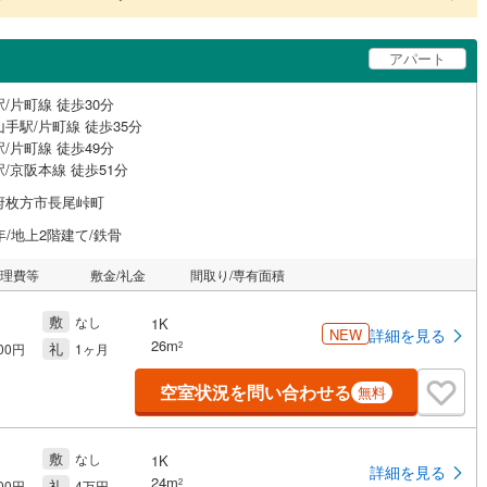
アパート
/片町線 徒歩30分
手駅/片町線 徒歩35分
/片町線 徒歩49分
/京阪本線 徒歩51分
府枚方市長尾峠町
年/地上2階建て/鉄骨
管理費等
敷金/礼金
間取り/専有面積
敷
なし
1K
NEW
詳細を見る
26m
礼
2
000円
1ヶ月
空室状況を問い合わせる
無料
敷
なし
1K
詳細を見る
24m
礼
2
000円
4万円