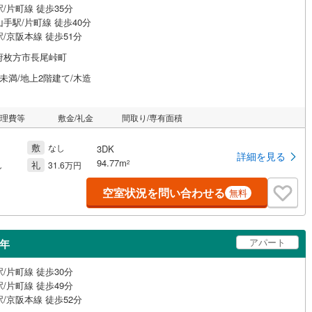
/片町線 徒歩35分
手駅/片町線 徒歩40分
/京阪本線 徒歩51分
府枚方市長尾峠町
未満/地上2階建て/木造
管理費等
敷金/礼金
間取り/専有面積
敷
なし
3DK
詳細を見る
94.77m
礼
2
し
31.6万円
空室状況を問い合わせる
無料
アパート
9年
/片町線 徒歩30分
/片町線 徒歩49分
/京阪本線 徒歩52分