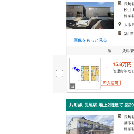
長尾駅
松井山
樟葉駅
大阪
築1年
画像をもっと見る
階
賃料/
15.8万円
-
管理費等
な
即入居可
片町線 長尾駅 地上2階建て 築2
長尾駅
藤阪駅
樟葉駅