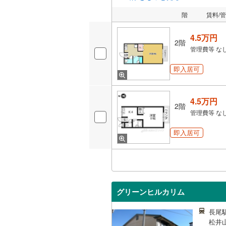
階
賃料/
4.5万円
2階
管理費等
な
即入居可
4.5万円
2階
管理費等
な
即入居可
グリーンヒルカリム
長尾駅
松井山