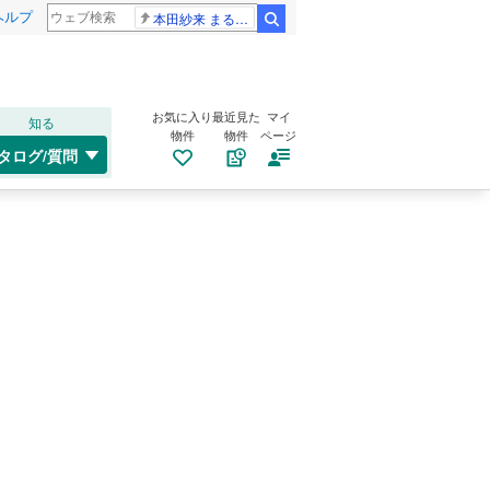
ヘルプ
本田紗来 まるでお人形
検索
お気に入り
最近見た
マイ
知る
物件
物件
ページ
タログ/質問
）