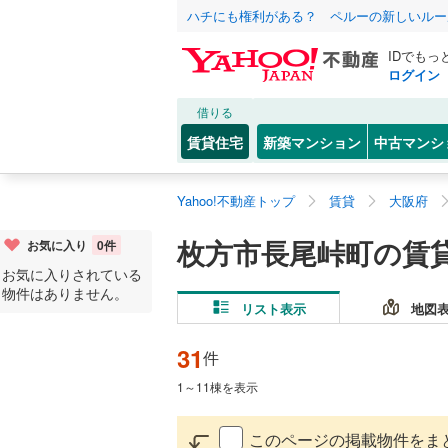
ハチにも権利がある？ ペルーの新しいルー
IDでもっ
ログイン
借りる
賃貸住宅
新築マンション
中古マンシ
Yahoo!不動産トップ
賃貸
大阪府
枚方市長尾峠町の賃
お気に入り
0
件
お気に入りされている
物件はありません。
リスト表示
地図
31
件
1
～
11
棟を表示
このページの掲載物件をま