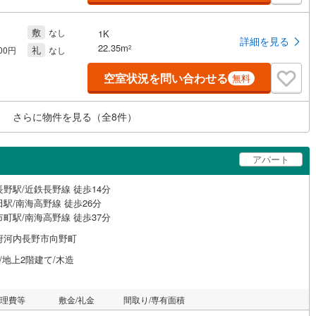
敷
なし
1K
詳細を見る
22.35m
礼
2
000円
なし
空室状況を問い合わせる
無料
さらに物件を見る（全
8
件）
アパート
野駅/近鉄長野線 徒歩14分
駅/南海高野線 徒歩26分
町駅/南海高野線 徒歩37分
府河内長野市向野町
/地上2階建て/木造
管理費等
敷金/礼金
間取り/専有面積