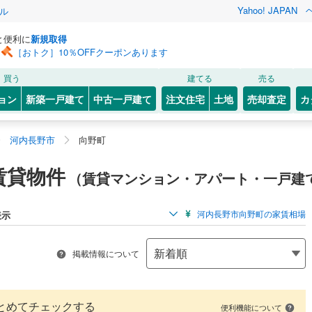
Yahoo! JAPAN
ル
と便利に
新規取得
［おトク］10％OFFクーポンあります
買う
建てる
売る
ョン
新築一戸建て
中古一戸建て
注文住宅
土地
売却査定
カ
河内長野市
向野町
賃貸物件
（賃貸マンション・アパート・一戸建
河内長野市向野町の家賃相場
表示
掲載情報について
とめてチェックする
便利機能について