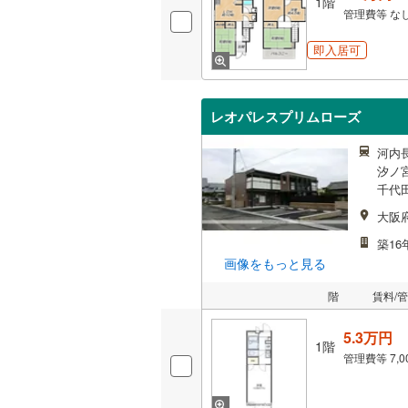
1階
管理費等
な
即入居可
レオパレスプリムローズ
河内長
汐ノ宮
千代田
大阪
築16
画像をもっと見る
階
賃料/
5.3万円
1階
管理費等
7,