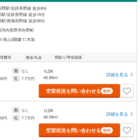
長野駅/近鉄長野線 徒歩8分
駅/近鉄長野線 徒歩15分
駅/南海高野線 徒歩26分
府河内長野市向野町
年/地上2階建て/木造
管理費等
敷金/礼金
間取り/専有面積
敷
なし
1LDK
詳細を見る
40.85m
礼
2
900円
7.7万円
空室状況を問い合わせる
無料
敷
なし
1LDK
詳細を見る
40.09m
礼
2
900円
7.7万円
空室状況を問い合わせる
無料