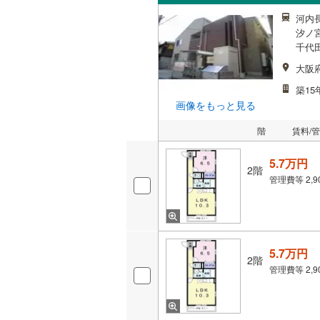
河内
汐ノ宮
千代田
大阪
築15
画像をもっと見る
階
賃料/
5.7万円
2階
管理費等
2,
5.7万円
2階
管理費等
2,