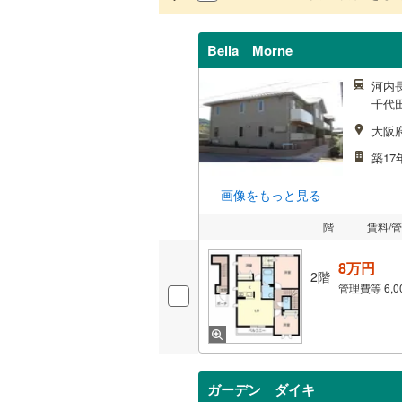
Bella Morne
河内長
千代田
大阪
築17
画像をもっと見る
階
賃料/
8万円
2階
管理費等
6,
ガーデン ダイキ