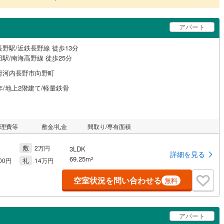
アパート
野駅/近鉄長野線 徒歩13分
駅/南海高野線 徒歩25分
府河内長野市向野町
年/地上2階建て/軽量鉄骨
管理費等
敷金/礼金
間取り/専有面積
敷
2万円
3LDK
詳細を見る
69.25m
礼
2
000円
14万円
空室状況を問い合わせる
無料
アパート