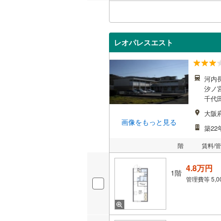
レオパレスエスト
河内長
汐ノ宮
千代田
大阪
画像をもっと見る
築22
階
賃料/
4.8万円
1階
管理費等
5,