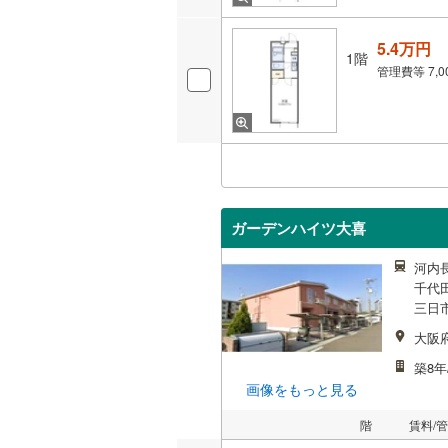
5.4万円
1階
管理費等
7,
ガーデンハイツ大喜
河内長
千代田
三日市
大阪
築8年
画像をもっと見る
階
賃料/