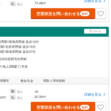
詳細を見る
73.48m
礼
2
し
なし
空室状況を問い合わせる
無料
アパート
野駅/南海高野線 徒歩12分
駅/近鉄長野線 徒歩15分
駅/南海高野線 徒歩27分
府河内長野市向野町
年/地上2階建て/木造
管理費等
敷金/礼金
間取り/専有面積
敷
なし
1K
詳細を見る
22.35m
礼
2
000円
なし
空室状況を問い合わせる
無料