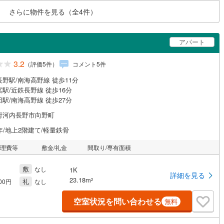
さらに物件を見る（全
4
件）
アパート
3.2
（評価
5
件）
コメント
5
件
野駅/南海高野線 徒歩11分
駅/近鉄長野線 徒歩16分
駅/南海高野線 徒歩27分
府河内長野市向野町
年/地上2階建て/軽量鉄骨
管理費等
敷金/礼金
間取り/専有面積
敷
なし
1K
詳細を見る
23.18m
礼
2
000円
なし
空室状況を問い合わせる
無料