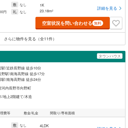
敷
なし
1K
詳細を見る
23.18m
礼
2
000円
なし
空室状況を問い合わせる
無料
さらに物件を見る（全
11
件）
タウンハウス
駅/近鉄長野線 徒歩10分
野駅/南海高野線 徒歩17分
駅/南海高野線 徒歩24分
府河内長野市向野町
年/地上2階建て/木造
管理費等
敷金/礼金
間取り/専有面積
敷
なし
4LDK