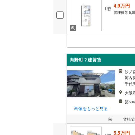
4.9万円
1階
管理費等
5,
向野町？建賃貸
汐ノ宮
河内長
千代田
大阪
築50
画像をもっと見る
階
賃料/
5.5万円