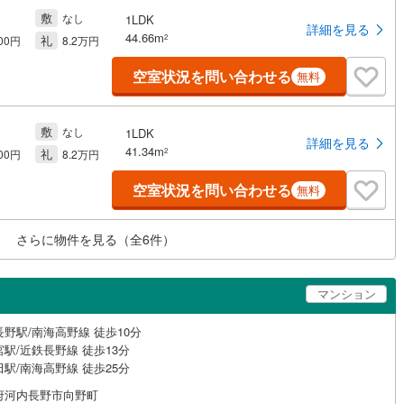
敷
なし
1LDK
詳細を見る
44.66m
礼
2
300円
8.2万円
空室状況を問い合わせる
無料
敷
なし
1LDK
詳細を見る
41.34m
礼
2
900円
8.2万円
空室状況を問い合わせる
無料
さらに物件を見る（全
6
件）
マンション
野駅/南海高野線 徒歩10分
駅/近鉄長野線 徒歩13分
駅/南海高野線 徒歩25分
府河内長野市向野町