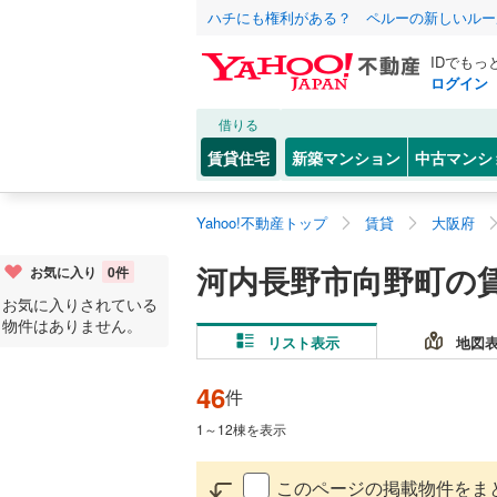
ハチにも権利がある？ ペルーの新しいルー
IDでもっ
ログイン
借りる
賃貸住宅
新築マンション
中古マンシ
Yahoo!不動産トップ
賃貸
大阪府
河内長野市向野町の
お気に入り
0
件
お気に入りされている
物件はありません。
リスト表示
地図
46
件
1
～
12
棟を表示
このページの掲載物件をま