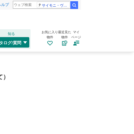
ヘルプ
サイモニ・ヴニランギ 死去
検索
お気に入り
最近見た
マイ
知る
物件
物件
ページ
タログ/質問
て）