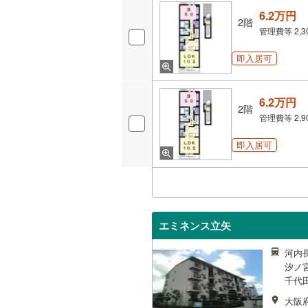
6.2万円
2階
管理費等
2,
即入居可
6.2万円
2階
管理費等
2,
即入居可
エミネンス立矢
河内長
汐ノ宮
千代田
大阪