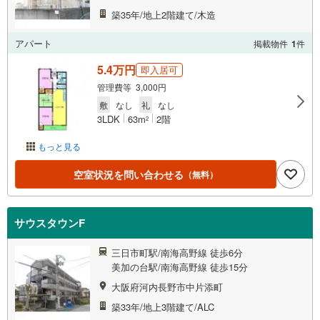
築35年/地上2階建て/木造
アパート
掲載物件
1
件
5.4万円
即入居可
管理費等 3,000円
敷
なし
礼
なし
3LDK
63m
2階
2
もっと見る
空室状況を問い合わせる
（無料）
サウスタウンF
三日市町駅/南海高野線 徒歩6分
美加の台駅/南海高野線 徒歩15分
大阪府河内長野市中片添町
築33年/地上3階建て/ALC