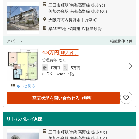
三日市町駅/南海高野線 徒歩9分
美加の台駅/南海高野線 徒歩16分
大阪府河内長野市中片添町
築35年/地上2階建て/軽量鉄骨
アパート
掲載物件
1
件
4.3万円
即入居可
管理費等 なし
敷
1万円
礼
5万円
3LDK
62m
1階
2
もっと見る
空室状況を問い合わせる
（無料）
リトルバレイA棟
三日市町駅/南海高野線 徒歩10分
美加の台駅/南海高野線 徒歩15分