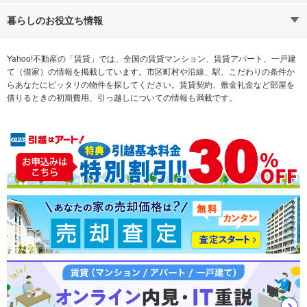
通勤時間から探す
不動産・住宅
家賃相場から探す
賃貸住宅
暮らしのお役立ち情報
不動産会社から探す
新築マンション
マンションカタログ
希望の条件から探す
中古マンション
教えて！住まいの先生
Yahoo!不動産の「賃貸」では、全国の賃貸マンション、賃貸アパート、一戸建
て（借家）の情報を掲載しています。市区町村や沿線、駅、こだわりの条件か
らあなたにピッタリの物件を探してください。賃貸契約、敷金礼金など部屋を
テーマから探す
新築一戸建て
ランキングから探す
中古一戸建て
借りるときの初期費用、引っ越しについての情報も満載です。
注文住宅
土地
売却査定