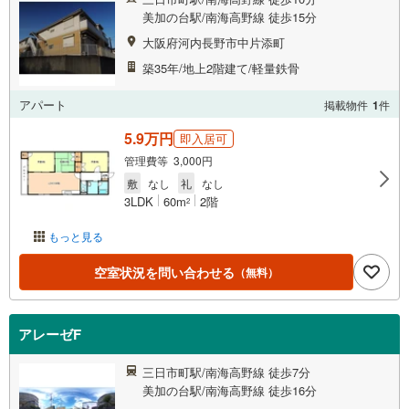
美加の台駅/南海高野線 徒歩15分
大阪府河内長野市中片添町
築35年/地上2階建て/軽量鉄骨
アパート
掲載物件
1
件
5.9万円
即入居可
管理費等 3,000円
敷
なし
礼
なし
3LDK
60m
2階
2
もっと見る
空室状況を問い合わせる
（無料）
アレーゼF
三日市町駅/南海高野線 徒歩7分
美加の台駅/南海高野線 徒歩16分