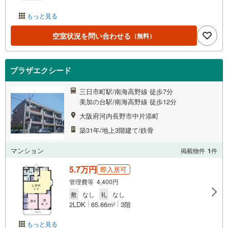
もっと見る
空室状況を問い合わせる
（無料）
プラザエクシード
三日市町駅/南海高野線 徒歩7分
美加の台駅/南海高野線 徒歩12分
大阪府河内長野市中片添町
築31年/地上3階建て/鉄骨
マンション
掲載物件
1
件
5.7万円
即入居可
管理費等 4,400円
敷
なし
礼
なし
2LDK
65.66m
3階
2
もっと見る