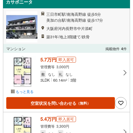
カサボニータ
三日市町駅/南海高野線 徒歩5分
美加の台駅/南海高野線 徒歩17分
大阪府河内長野市中片添町
築31年/地上3階建て/鉄骨
マンション
掲載物件
4
件
5.7万円
即入居可
管理費等 3,000円
敷
なし
礼
なし
3LDK
60.14m
3階
2
もっと見る
空室状況を問い合わせる
（無料）
5.4万円
即入居可
管理費等 3,300円