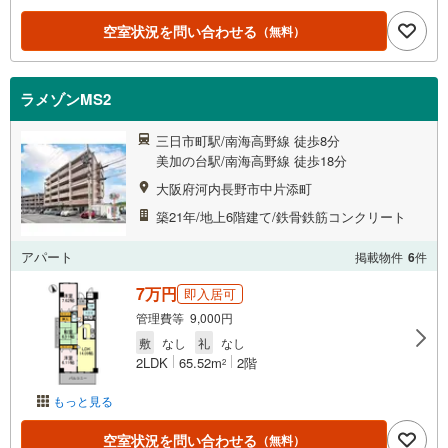
空室状況を問い合わせる
（無料）
ラメゾンMS2
三日市町駅/南海高野線 徒歩8分
美加の台駅/南海高野線 徒歩18分
大阪府河内長野市中片添町
築21年/地上6階建て/鉄骨鉄筋コンクリート
アパート
掲載物件
6
件
7万円
即入居可
管理費等 9,000円
敷
なし
礼
なし
2LDK
65.52m
2階
2
もっと見る
空室状況を問い合わせる
（無料）