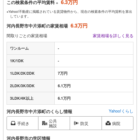
6.3万円
この検索条件の平均賃料
※
※Yahoo!不動産に掲載されている賃貸物件から、現在の検索条件の平均賃料を算出
しています。
6.3万円
河内長野市中片添町の家賃相場
間取りごとの家賃相場
家賃相場を詳しく見る
ワンルーム
-
1K/1DK
-
1LDK/2K/2DK
7万円
2LDK/3K/3DK
6.1万円
3LDK/4K以上
6.1万円
Yahoo!くらし
河内長野市中片添町のくらし情報
公共
手続き
防災
病院
施設
河内長野市の学区情報