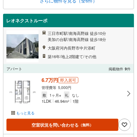
さらに物件を見る（全6件）
レオネクストルーポ
三日市町駅/南海高野線 徒歩10分
美加の台駅/南海高野線 徒歩18分
大阪府河内長野市中片添町
築16年/地上2階建て/その他
アパート
掲載物件
9
件
6.7万円
即入居可
管理費等 5,000円
敷
1ヶ月※
礼
なし
1LDK
46.94m
1階
2
もっと見る
空室状況を問い合わせる
（無料）