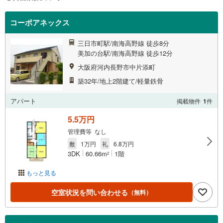
コーポアネックス
三日市町駅/南海高野線 徒歩8分
美加の台駅/南海高野線 徒歩12分
大阪府河内長野市中片添町
築32年/地上2階建て/軽量鉄骨
アパート
掲載物件
1
件
5.5万円
管理費等 なし
敷
1万円
礼
6.8万円
3DK
60.66m
1階
2
もっと見る
空室状況を問い合わせる
（無料）