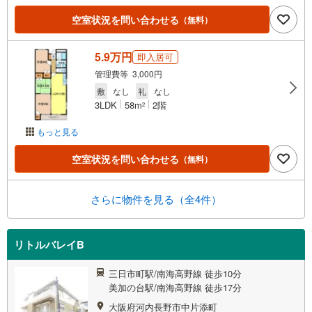
空室状況を問い合わせる
（無料）
5.9万円
即入居可
管理費等 3,000円
敷
なし
礼
なし
3LDK
58m
2階
2
もっと見る
空室状況を問い合わせる
（無料）
さらに物件を見る（全4件）
リトルバレイB
三日市町駅/南海高野線 徒歩10分
美加の台駅/南海高野線 徒歩17分
大阪府河内長野市中片添町