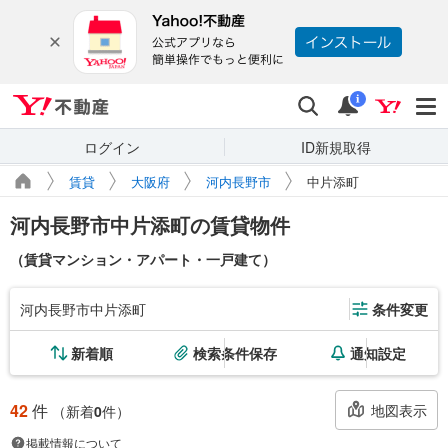
Yahoo!不動産
検索
通知
i
ログイン
ID新規取得
賃貸
大阪府
河内長野市
中片添町
河内長野市中片添町の賃貸物件
（賃貸マンション・アパート・一戸建て）
河内長野市中片添町
条件変更
新着順
検索条件保存
通知設定
42
件
地図表示
（新着
0
件）
掲載情報について