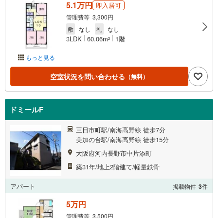
5.1万円
即入居可
管理費等 3,300円
敷
なし
礼
なし
3LDK
60.06m
1階
2
もっと見る
空室状況を問い合わせる
（無料）
ドミールF
三日市町駅/南海高野線 徒歩7分
美加の台駅/南海高野線 徒歩15分
大阪府河内長野市中片添町
築31年/地上2階建て/軽量鉄骨
アパート
掲載物件
3
件
5万円
管理費等 3,500円