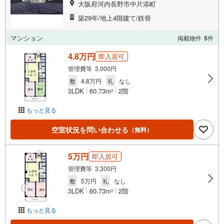
大阪府河内長野市中片添町
築29年/地上4階建て/鉄骨
マンション
掲載物件
5
件
4.8万円
即入居可
管理費等 3,000円
敷
4.8万円
礼
なし
3LDK
60.73m
2階
2
もっと見る
空室状況を問い合わせる
（無料）
5万円
即入居可
管理費等 3,300円
敷
5万円
礼
なし
3LDK
60.73m
2階
2
もっと見る