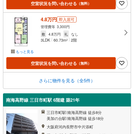
空室状況を問い合わせる
（無料）
4.8万円
即入居可
管理費等 3,300円
敷
4.8万円
礼
なし
3LDK
60.73m
2階
2
もっと見る
空室状況を問い合わせる
（無料）
さらに物件を見る（全5件）
南海高野線 三日市町駅 6階建 築21年
三日市町駅/南海高野線 徒歩8分
美加の台駅/南海高野線 徒歩18分
大阪府河内長野市中片添町