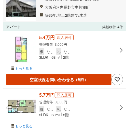
大阪府河内長野市中片添町
築35年/地上2階建て/木造
アパート
掲載物件
4
件
5.4万円
即入居可
管理費等 3,000円
敷
なし
礼
なし
3LDK
63m
2階
2
もっと見る
空室状況を問い合わせる
（無料）
5.7万円
即入居可
管理費等 3,000円
敷
なし
礼
なし
3LDK
60m
2階
2
もっと見る