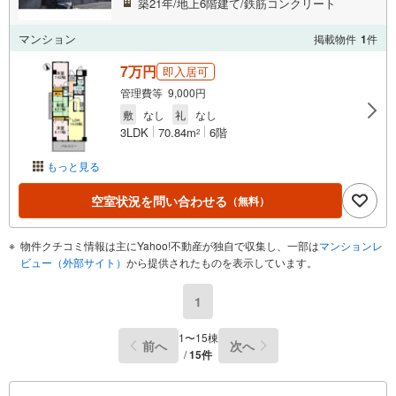
築21年/地上6階建て/鉄筋コンクリート
マンション
掲載物件
1
件
7万円
即入居可
管理費等 9,000円
敷
なし
礼
なし
3LDK
70.84m
6階
2
もっと見る
空室状況を問い合わせる
（無料）
物件クチコミ情報は主にYahoo!不動産が独自で収集し、一部は
マンションレ
ビュー（外部サイト）
から提供されたものを表示しています。
1
1〜15棟
前へ
次へ
/
15件