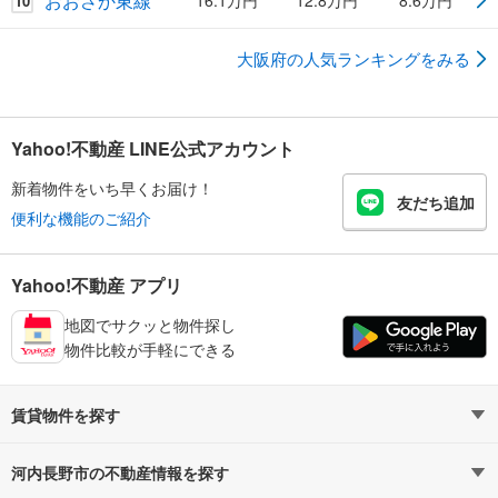
おおさか東線
16.1万円
12.8万円
8.6万円
10
大阪府の人気ランキングをみる
Yahoo!不動産 LINE公式アカウント
新着物件をいち早くお届け！
友だち追加
便利な機能のご紹介
Yahoo!不動産 アプリ
地図でサクッと物件探し
物件比較が手軽にできる
賃貸物件を探す
路線・駅から探す
地域から探す
河内長野市の不動産情報を探す