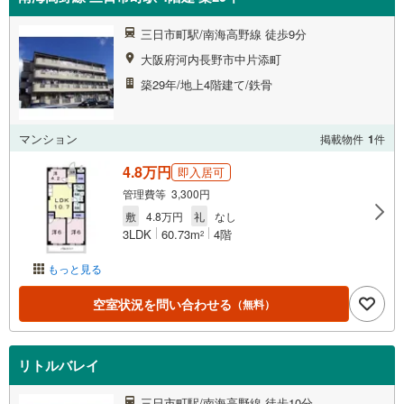
三日市町駅/南海高野線 徒歩9分
大阪府河内長野市中片添町
築29年/地上4階建て/鉄骨
マンション
掲載物件
1
件
4.8万円
即入居可
管理費等 3,300円
敷
4.8万円
礼
なし
3LDK
60.73m
4階
2
もっと見る
空室状況を問い合わせる
（無料）
リトルバレイ
三日市町駅/南海高野線 徒歩10分