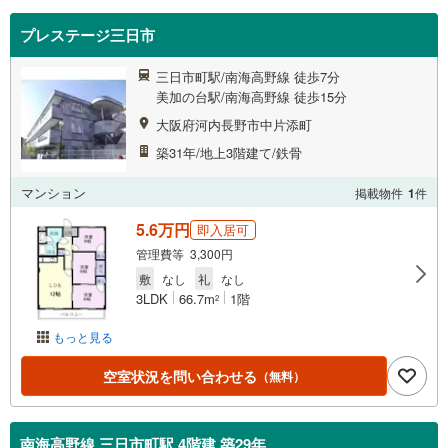
プレステージ三日市
三日市町駅/南海高野線 徒歩7分
美加の台駅/南海高野線 徒歩15分
大阪府河内長野市中片添町
築31年/地上3階建て/鉄骨
マンション
掲載物件
1
件
5.6万円
即入居可
管理費等 3,300円
敷
なし
礼
なし
3LDK
66.7m
1階
2
もっと見る
空室状況を問い合わせる
（無料）
南海高野線 三日市町駅 4階建 築29年