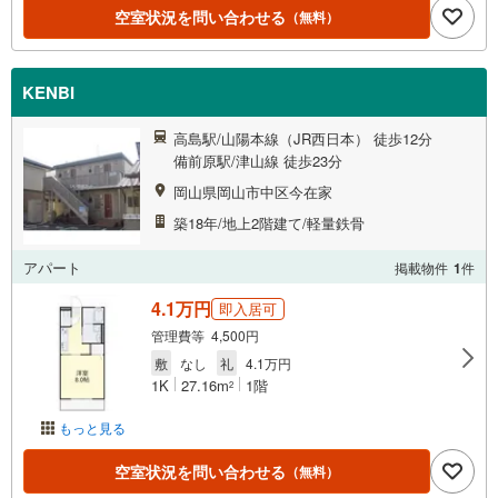
空室状況を問い合わせる
（無料）
KENBI
高島駅/山陽本線（JR西日本） 徒歩12分
備前原駅/津山線 徒歩23分
岡山県岡山市中区今在家
築18年/地上2階建て/軽量鉄骨
アパート
掲載物件
1
件
4.1万円
即入居可
管理費等 4,500円
敷
なし
礼
4.1万円
1K
27.16m
1階
2
もっと見る
空室状況を問い合わせる
（無料）