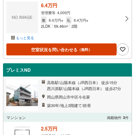
6.4万円
管理費等 4,000円
敷
6.4万円※
礼
6.4万円※
2LDK
59.46m
2階
2
もっと見る
空室状況を問い合わせる
（無料）
プレミスND
高島駅/山陽本線（JR西日本） 徒歩15分
西川原駅/山陽本線（JR西日本） 徒歩27分
岡山県岡山市中区今在家
築30年/地上3階建て/鉄骨
マンション
掲載物件
3
件
2.5万円