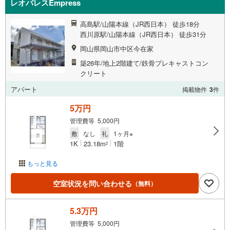
レオパレスEmpress
高島駅/山陽本線（JR西日本） 徒歩18分
西川原駅/山陽本線（JR西日本） 徒歩31分
岡山県岡山市中区今在家
築26年/地上2階建て/鉄骨プレキャストコン
クリート
アパート
掲載物件
3
件
5万円
管理費等 5,000円
敷
なし
礼
1ヶ月※
1K
23.18m
1階
2
もっと見る
空室状況を問い合わせる
（無料）
5.3万円
管理費等 5,000円