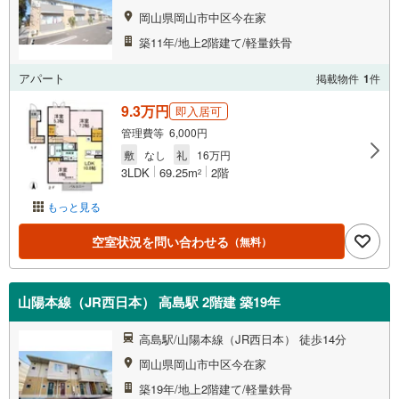
岡山県岡山市中区今在家
築11年/地上2階建て/軽量鉄骨
アパート
掲載物件
1
件
9.3万円
即入居可
管理費等 6,000円
敷
なし
礼
16万円
3LDK
69.25m
2階
2
もっと見る
空室状況を問い合わせる
（無料）
山陽本線（JR西日本） 高島駅 2階建 築19年
高島駅/山陽本線（JR西日本） 徒歩14分
岡山県岡山市中区今在家
築19年/地上2階建て/軽量鉄骨