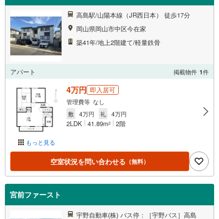
高島駅/山陽本線（JR西日本） 徒歩17分
岡山県岡山市中区今在家
築41年/地上2階建て/軽量鉄骨
アパート
掲載物件
1
件
4万円
即入居可
管理費等 なし
敷
4万円
礼
4万円
2LDK
41.89m
2階
2
もっと見る
空室状況を問い合わせる
（無料）
宮前ファースト
宇野自動車(株) バス停：［宇野バス］高島