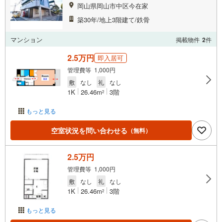
岡山県岡山市中区今在家
築30年/地上3階建て/鉄骨
マンション
掲載物件
2
件
2.5万円
即入居可
管理費等 1,000円
敷
なし
礼
なし
1K
26.46m
3階
2
もっと見る
空室状況を問い合わせる
（無料）
2.5万円
管理費等 1,000円
敷
なし
礼
なし
1K
26.46m
3階
2
もっと見る