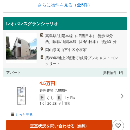
さらに物件を見る（全5件）
レオパレスグランシャリオ
高島駅/山陽本線（JR西日本） 徒歩13分
西川原駅/山陽本線（JR西日本） 徒歩31分
岡山県岡山市中区今在家
築22年/地上2階建て/鉄骨プレキャストコン
クリート
アパート
掲載物件
1
件
4.5万円
管理費等 7,000円
敷
なし
礼
1ヶ月※
1K
20.28m
1階
2
もっと見る
空室状況を問い合わせる
（無料）