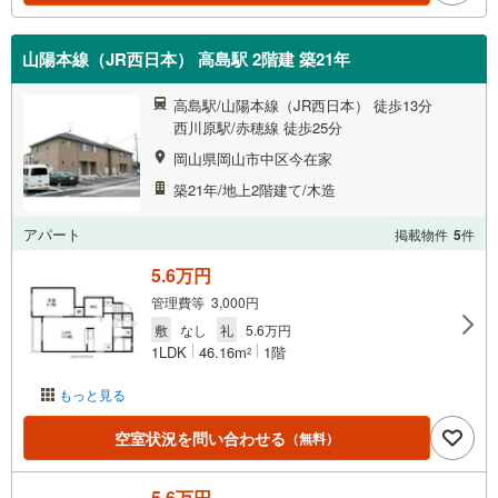
山陽本線（JR西日本） 高島駅 2階建 築21年
高島駅/山陽本線（JR西日本） 徒歩13分
西川原駅/赤穂線 徒歩25分
岡山県岡山市中区今在家
築21年/地上2階建て/木造
アパート
掲載物件
5
件
5.6万円
管理費等 3,000円
敷
なし
礼
5.6万円
1LDK
46.16m
1階
2
もっと見る
空室状況を問い合わせる
（無料）
5.6万円