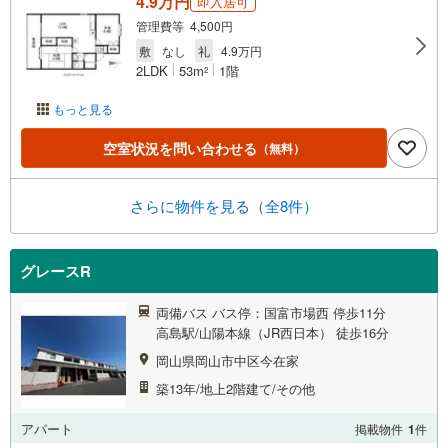
4.9万円
即入居可
管理費等 4,500円
敷
なし
礼
4.9万円
2LDK
53m
1階
2
もっと見る
空室状況を問い合わせる
（無料）
さらに物件を見る（全8件）
グレースR
両備バス バス停：国富市場西 停歩11分
高島駅/山陽本線（JR西日本） 徒歩16分
岡山県岡山市中区今在家
築13年/地上2階建て/その他
アパート
掲載物件
1
件