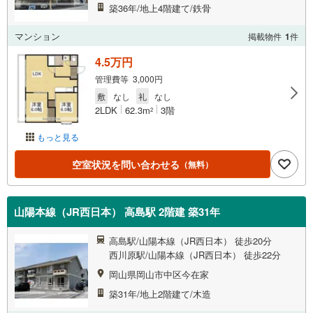
築36年/地上4階建て/鉄骨
マンション
掲載物件
1
件
4.5万円
管理費等 3,000円
敷
なし
礼
なし
2LDK
62.3m
3階
2
もっと見る
空室状況を問い合わせる
（無料）
山陽本線（JR西日本） 高島駅 2階建 築31年
高島駅/山陽本線（JR西日本） 徒歩20分
西川原駅/山陽本線（JR西日本） 徒歩22分
岡山県岡山市中区今在家
築31年/地上2階建て/木造