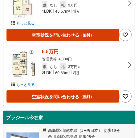
敷
なし
礼
3万円
1LDK
45.57m
1階
2
もっと見る
空室状況を問い合わせる
（無料）
6.5万円
管理費等 4,000円
敷
なし
礼
3万円※
2LDK
60.69m
2階
2
もっと見る
空室状況を問い合わせる
（無料）
プラジール今在家
高島駅/山陽本線（JR西日本） 徒歩19分
西川原駅/赤穂線 徒歩28分