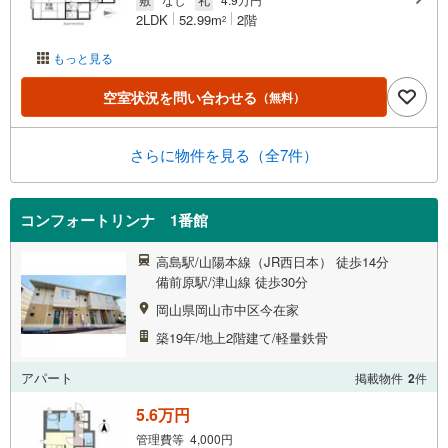
2LDK
52.99m
2階
2
もっと見る
空室状況を問い合わせる
（無料）
さらに物件を見る（全7件）
コンフォートリンナ 1番館
高島駅/山陽本線（JR西日本） 徒歩14分
備前原駅/津山線 徒歩30分
岡山県岡山市中区今在家
築19年/地上2階建て/軽量鉄骨
アパート
掲載物件
2
件
5.6万円
管理費等 4,000円