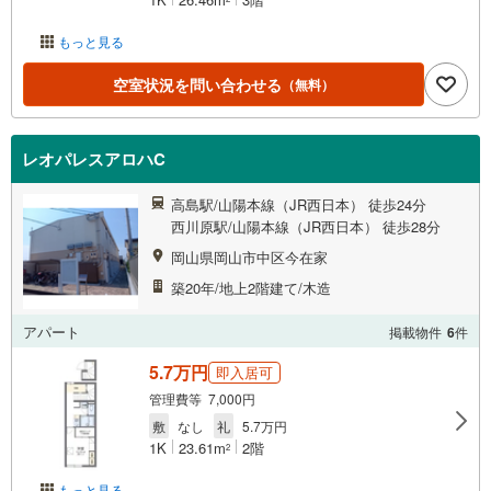
もっと見る
空室状況を問い合わせる
（無料）
レオパレスアロハC
高島駅/山陽本線（JR西日本） 徒歩24分
西川原駅/山陽本線（JR西日本） 徒歩28分
岡山県岡山市中区今在家
築20年/地上2階建て/木造
アパート
掲載物件
6
件
5.7万円
即入居可
管理費等 7,000円
敷
なし
礼
5.7万円
1K
23.61m
2階
2
もっと見る