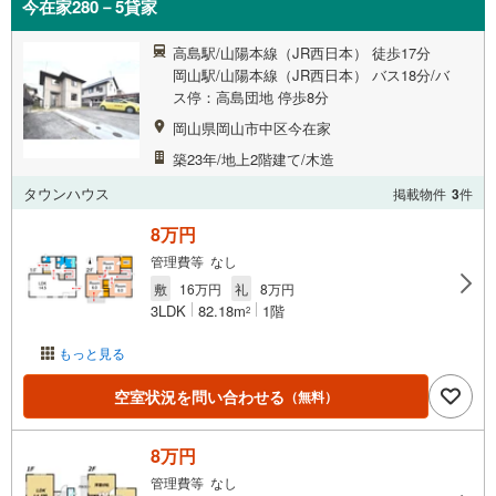
今在家280－5貸家
高島駅/山陽本線（JR西日本） 徒歩17分
岡山駅/山陽本線（JR西日本） バス18分/バ
ス停：高島団地 停歩8分
岡山県岡山市中区今在家
築23年/地上2階建て/木造
タウンハウス
掲載物件
3
件
8万円
管理費等 なし
敷
16万円
礼
8万円
3LDK
82.18m
1階
2
もっと見る
空室状況を問い合わせる
（無料）
8万円
管理費等 なし