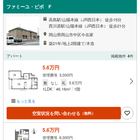
ファミーユ・ビボ F
高島駅/山陽本線（JR西日本） 徒歩15分
西川原駅/山陽本線（JR西日本） 徒歩21分
岡山県岡山市中区今在家
築21年/地上2階建て/木造
アパート
掲載物件
4
件
5.6万円
管理費等 3,000円
敷
なし
礼
5.6万円
1LDK
46.16m
1階
2
もっと見る
空室状況を問い合わせる
（無料）
5.6万円
管理費等 6,000円