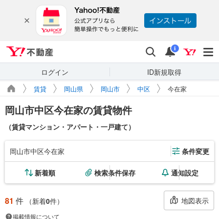
Yahoo!不動産
検索
通知
i
ログイン
ID新規取得
賃貸
岡山県
岡山市
中区
今在家
岡山市中区今在家の賃貸物件
（賃貸マンション・アパート・一戸建て）
岡山市中区今在家
条件変更
新着順
検索条件保存
通知設定
81
件
地図表示
（新着
0
件）
掲載情報について