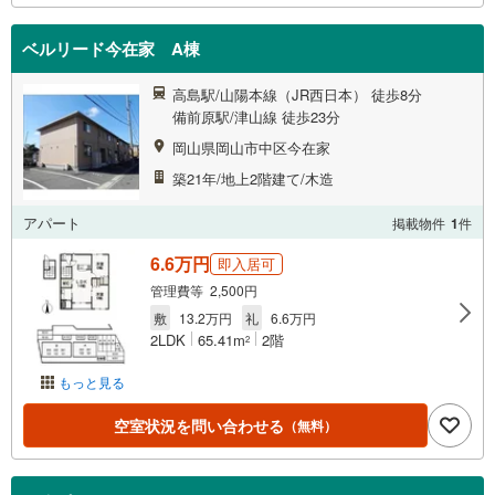
ベルリード今在家 A棟
高島駅/山陽本線（JR西日本） 徒歩8分
備前原駅/津山線 徒歩23分
岡山県岡山市中区今在家
築21年/地上2階建て/木造
アパート
掲載物件
1
件
6.6万円
即入居可
管理費等 2,500円
敷
13.2万円
礼
6.6万円
2LDK
65.41m
2階
2
もっと見る
空室状況を問い合わせる
（無料）