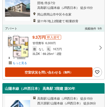
団地 停歩7分
高島駅/山陽本線（JR西日本） 徒歩15分
岡山県岡山市中区今在家
築11年/地上2階建て/軽量鉄骨
アパート
掲載物件
1
件
9.3万円
即入居可
管理費等 6,000円
敷
なし
礼
16万円
3LDK
69.25m
2階
2
もっと見る
空室状況を問い合わせる
（無料）
山陽本線（JR西日本） 高島駅 3階建 築30年
高島駅/山陽本線（JR西日本） 徒歩15分
西川原駅/山陽本線（JR西日本） 徒歩26分