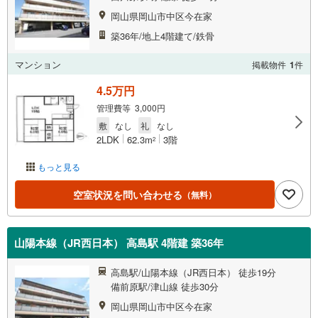
岡山県岡山市中区今在家
築36年/地上4階建て/鉄骨
マンション
掲載物件
1
件
4.5万円
管理費等 3,000円
敷
なし
礼
なし
2LDK
62.3m
3階
2
もっと見る
空室状況を問い合わせる
（無料）
山陽本線（JR西日本） 高島駅 4階建 築36年
高島駅/山陽本線（JR西日本） 徒歩19分
備前原駅/津山線 徒歩30分
岡山県岡山市中区今在家