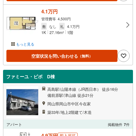
4.1万円
管理費等 4,500円
敷
なし
礼
4.1万円
1K
27.16m
1階
2
もっと見る
空室状況を問い合わせる
（無料）
ファミーユ・ビボ D棟
高島駅/山陽本線（JR西日本） 徒歩16分
備前原駅/津山線 徒歩21分
岡山県岡山市中区今在家
築33年/地上2階建て/木造
アパート
掲載物件
7
件
4.9万円
即入居可