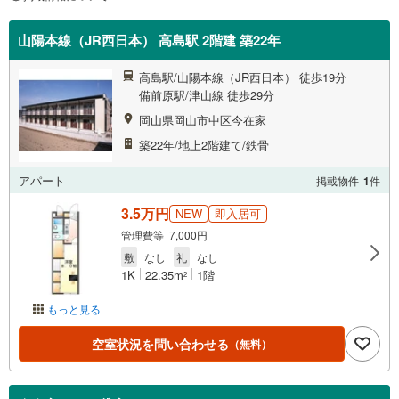
山陽本線（JR西日本） 高島駅 2階建 築22年
高島駅/山陽本線（JR西日本） 徒歩19分
備前原駅/津山線 徒歩29分
岡山県岡山市中区今在家
築22年/地上2階建て/鉄骨
アパート
掲載物件
1
件
3.5万円
NEW
即入居可
管理費等 7,000円
敷
なし
礼
なし
1K
22.35m
1階
2
もっと見る
空室状況を問い合わせる
（無料）