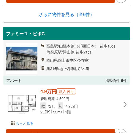
さらに物件を見る（全6件）
ファミーユ・ビボC
高島駅/山陽本線（JR西日本） 徒歩16分
備前原駅/津山線 徒歩21分
岡山県岡山市中区今在家
築31年/地上2階建て/木造
アパート
掲載物件
5
件
4.9万円
即入居可
管理費等 4,500円
敷
なし
礼
4.9万円
2LDK
53m
1階
2
もっと見る