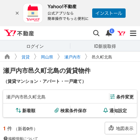
Yahoo!不動産
検索
通知
i
ログイン
ID新規取得
賃貸
岡山県
瀬戸内市
邑久町北島
瀬戸内市邑久町北島の賃貸物件
（賃貸マンション・アパート・一戸建て）
瀬戸内市邑久町北島
条件変更
新着順
検索条件保存
通知設定
1
件
地図表示
（新着
0
件）
掲載情報について