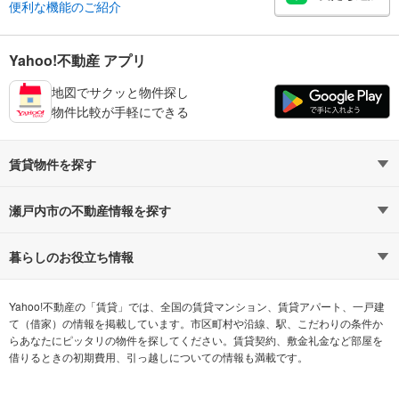
便利な機能のご紹介
Yahoo!不動産 アプリ
地図でサクッと物件探し
物件比較が手軽にできる
賃貸物件を探す
路線・駅から探す
地域から探す
瀬戸内市の不動産情報を探す
通勤時間から探す
不動産・住宅
家賃相場から探す
賃貸住宅
暮らしのお役立ち情報
不動産会社から探す
新築マンション
マンションカタログ
希望の条件から探す
中古マンション
教えて！住まいの先生
Yahoo!不動産の「賃貸」では、全国の賃貸マンション、賃貸アパート、一戸建
て（借家）の情報を掲載しています。市区町村や沿線、駅、こだわりの条件か
らあなたにピッタリの物件を探してください。賃貸契約、敷金礼金など部屋を
テーマから探す
新築一戸建て
ランキングから探す
中古一戸建て
借りるときの初期費用、引っ越しについての情報も満載です。
注文住宅
土地