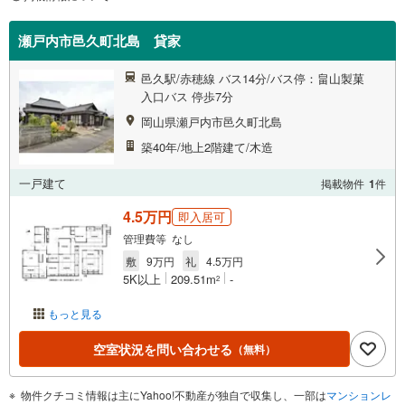
瀬戸内市邑久町北島 貸家
邑久駅/赤穂線 バス14分/バス停：畠山製菓
入口バス 停歩7分
岡山県瀬戸内市邑久町北島
築40年/地上2階建て/木造
一戸建て
掲載物件
1
件
4.5万円
即入居可
管理費等 なし
敷
9万円
礼
4.5万円
5K以上
209.51m
-
2
もっと見る
空室状況を問い合わせる
（無料）
物件クチコミ情報は主にYahoo!不動産が独自で収集し、一部は
マンションレ