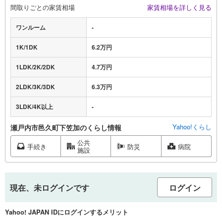
間取りごとの家賃相場
家賃相場を詳しく見る
ワンルーム
-
1K/1DK
6.2万円
1LDK/2K/2DK
4.7万円
2LDK/3K/3DK
6.3万円
3LDK/4K以上
-
Yahoo!くらし
瀬戸内市邑久町下笠加のくらし情報
公共
手続き
防災
病院
施設
現在、未ログインです
ログイン
Yahoo! JAPAN IDにログインするメリット