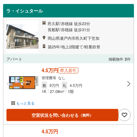
ラ・イシュタール
邑久駅/赤穂線 徒歩23分
長船駅/赤穂線 徒歩31分
岡山県瀬戸内市邑久町下笠加
築25年/地上2階建て/軽量鉄骨
アパート
掲載物件
2
件
4.5万円
即入居可
管理費等 なし
敷
9万円
礼
4.5万円
1K
27.08m
1階
2
もっと見る
空室状況を問い合わせる
（無料）
4.5万円