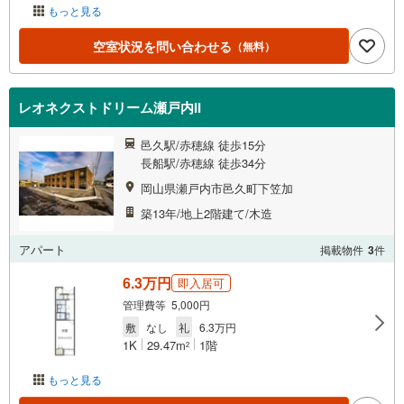
もっと見る
空室状況を問い合わせる
（無料）
レオネクストドリーム瀬戸内II
邑久駅/赤穂線 徒歩15分
長船駅/赤穂線 徒歩34分
岡山県瀬戸内市邑久町下笠加
築13年/地上2階建て/木造
アパート
掲載物件
3
件
6.3万円
即入居可
管理費等 5,000円
敷
なし
礼
6.3万円
1K
29.47m
1階
2
もっと見る