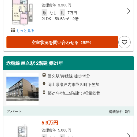
管理費等 3,300円
敷
なし
礼
7万円
2LDK
59.58m
2階
2
もっと見る
空室状況を問い合わせる
（無料）
赤穂線 邑久駅 2階建 築21年
邑久駅/赤穂線 徒歩15分
岡山県瀬戸内市邑久町下笠加
築21年/地上2階建て/軽量鉄骨
アパート
掲載物件
3
件
5.9万円
管理費等 5,000円