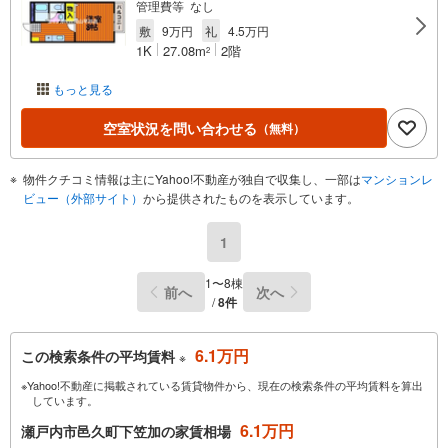
管理費等 なし
敷
9万円
礼
4.5万円
1K
27.08m
2階
2
もっと見る
空室状況を問い合わせる
（無料）
物件クチコミ情報は主にYahoo!不動産が独自で収集し、一部は
マンションレ
ビュー（外部サイト）
から提供されたものを表示しています。
1
1〜8棟
前へ
次へ
/
8件
6.1万円
この検索条件の平均賃料
※
※Yahoo!不動産に掲載されている賃貸物件から、現在の検索条件の平均賃料を算出
しています。
6.1万円
瀬戸内市邑久町下笠加の家賃相場