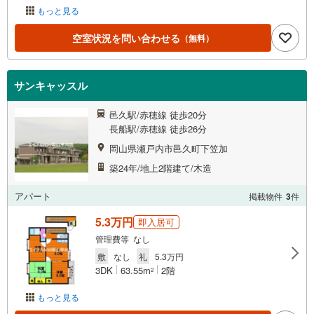
もっと見る
空室状況を問い合わせる
（無料）
サンキャッスル
邑久駅/赤穂線 徒歩20分
長船駅/赤穂線 徒歩26分
岡山県瀬戸内市邑久町下笠加
築24年/地上2階建て/木造
アパート
掲載物件
3
件
5.3万円
即入居可
管理費等 なし
敷
なし
礼
5.3万円
3DK
63.55m
2階
2
もっと見る