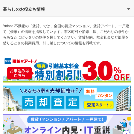
通勤時間から探す
不動産・住宅
家賃相場から探す
賃貸住宅
暮らしのお役立ち情報
不動産会社から探す
新築マンション
マンションカタログ
希望の条件から探す
中古マンション
教えて！住まいの先生
Yahoo!不動産の「賃貸」では、全国の賃貸マンション、賃貸アパート、一戸建
て（借家）の情報を掲載しています。市区町村や沿線、駅、こだわりの条件か
らあなたにピッタリの物件を探してください。賃貸契約、敷金礼金など部屋を
テーマから探す
新築一戸建て
ランキングから探す
中古一戸建て
借りるときの初期費用、引っ越しについての情報も満載です。
注文住宅
土地
売却査定