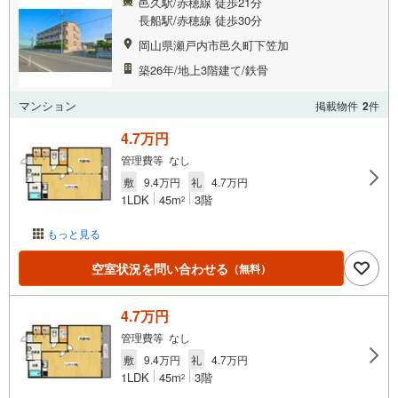
邑久駅/赤穂線 徒歩21分
長船駅/赤穂線 徒歩30分
岡山県瀬戸内市邑久町下笠加
築26年/地上3階建て/鉄骨
マンション
掲載物件
2
件
4.7万円
管理費等 なし
敷
9.4万円
礼
4.7万円
1LDK
45m
3階
2
もっと見る
空室状況を問い合わせる
（無料）
4.7万円
管理費等 なし
敷
9.4万円
礼
4.7万円
1LDK
45m
3階
2