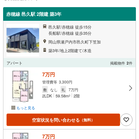
赤穂線 邑久駅 2階建 築3年
邑久駅/赤穂線 徒歩15分
長船駅/赤穂線 徒歩35分
岡山県瀬戸内市邑久町下笠加
築3年/地上2階建て/木造
アパート
掲載物件
2
件
7万円
管理費等 3,300円
敷
なし
礼
7万円
2LDK
59.58m
2階
2
もっと見る
空室状況を問い合わせる
（無料）
7万円