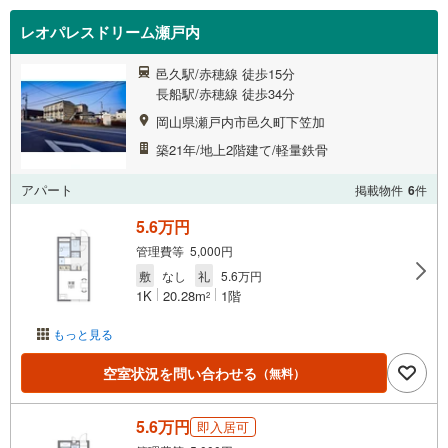
レオパレスドリーム瀬戸内
邑久駅/赤穂線 徒歩15分
長船駅/赤穂線 徒歩34分
岡山県瀬戸内市邑久町下笠加
築21年/地上2階建て/軽量鉄骨
アパート
掲載物件
6
件
5.6万円
管理費等 5,000円
敷
なし
礼
5.6万円
1K
20.28m
1階
2
もっと見る
空室状況を問い合わせる
（無料）
5.6万円
即入居可