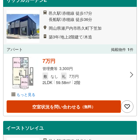
リップルガーデンE
邑久駅/赤穂線 徒歩17分
長船駅/赤穂線 徒歩36分
岡山県瀬戸内市邑久町下笠加
築3年/地上2階建て/木造
アパート
掲載物件
1
件
7万円
管理費等 3,300円
敷
なし
礼
7万円
2LDK
59.58m
2階
2
もっと見る
空室状況を問い合わせる
（無料）
イーストソレイユ