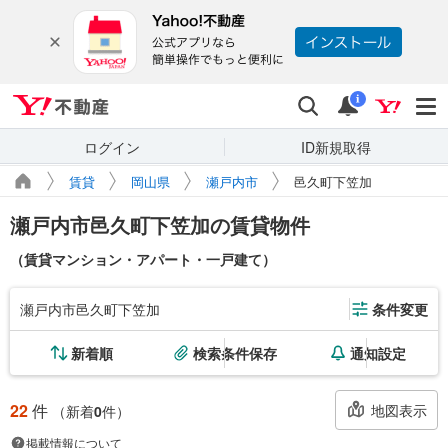
Yahoo!不動産
検索
通知
i
ログイン
ID新規取得
賃貸
岡山県
瀬戸内市
邑久町下笠加
瀬戸内市邑久町下笠加の賃貸物件
（賃貸マンション・アパート・一戸建て）
瀬戸内市邑久町下笠加
条件変更
新着順
検索条件保存
通知設定
22
件
地図表示
（新着
0
件）
掲載情報について