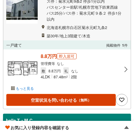
ス停：菊水元町9条2 停歩1分以内
バスセンター前駅/札幌市営地下鉄東西線
バス25分/バス停：菊水元町９条２ 停歩1分
以内
北海道札幌市白石区菊水元町九条2
築30年/地上3階建て/木造
一戸建て
掲載物件
1
件
8.8万円
即入居可
管理費等 なし
敷
8.8万円
礼
なし
4LDK
87.48m
2階
2
もっと見る
空室状況を問い合わせる
（無料）
belle T・M C
お気に入り登録内容を確認する
白石駅/千歳線 徒歩25分