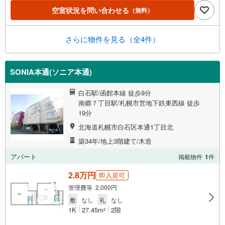
空室状況を問い合わせる
（無料）
さらに物件を見る（全4件）
SONIA本通(ソニア本通)
白石駅/函館本線 徒歩9分
南郷７丁目駅/札幌市営地下鉄東西線 徒歩
19分
北海道札幌市白石区本通1丁目北
築34年/地上3階建て/木造
アパート
掲載物件
1
件
2.8万円
即入居可
管理費等 2,000円
敷
なし
礼
なし
1K
27.45m
2階
2