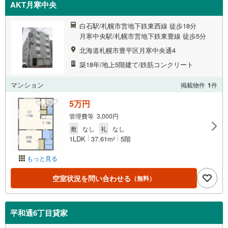
AKT月寒中央
白石駅/札幌市営地下鉄東西線 徒歩18分
月寒中央駅/札幌市営地下鉄東豊線 徒歩5分
北海道札幌市豊平区月寒中央通4
築18年/地上5階建て/鉄筋コンクリート
マンション
掲載物件
1
件
5万円
管理費等 3,000円
敷
なし
礼
なし
1LDK
37.61m
5階
2
もっと見る
空室状況を問い合わせる
（無料）
平和通6丁目貸家