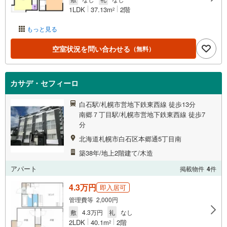
1LDK
37.13m
2階
2
もっと見る
空室状況を問い合わせる
（無料）
カサデ・セフィーロ
白石駅/札幌市営地下鉄東西線 徒歩13分
南郷７丁目駅/札幌市営地下鉄東西線 徒歩7
分
北海道札幌市白石区本郷通5丁目南
築38年/地上2階建て/木造
アパート
掲載物件
4
件
4.3万円
即入居可
管理費等 2,000円
敷
4.3万円
礼
なし
2LDK
40.1m
2階
2