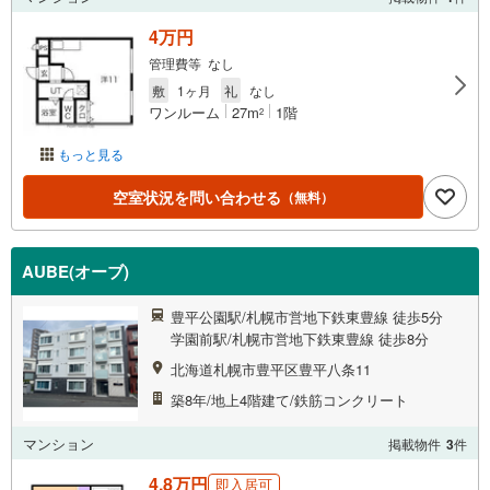
4万円
管理費等 なし
敷
1ヶ月
礼
なし
ワンルーム
27m
1階
2
もっと見る
空室状況を問い合わせる
（無料）
AUBE(オーブ)
豊平公園駅/札幌市営地下鉄東豊線 徒歩5分
学園前駅/札幌市営地下鉄東豊線 徒歩8分
北海道札幌市豊平区豊平八条11
築8年/地上4階建て/鉄筋コンクリート
マンション
掲載物件
3
件
4.8万円
即入居可