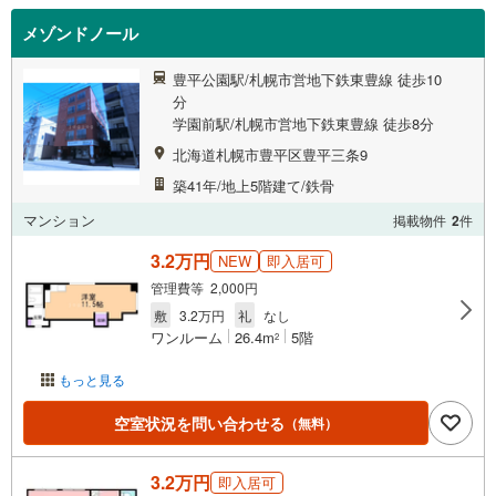
メゾンドノール
豊平公園駅/札幌市営地下鉄東豊線 徒歩10
分
学園前駅/札幌市営地下鉄東豊線 徒歩8分
北海道札幌市豊平区豊平三条9
築41年/地上5階建て/鉄骨
マンション
掲載物件
2
件
3.2万円
NEW
即入居可
管理費等 2,000円
敷
3.2万円
礼
なし
ワンルーム
26.4m
5階
2
もっと見る
空室状況を問い合わせる
（無料）
3.2万円
即入居可