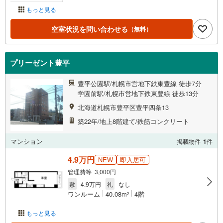
もっと見る
空室状況を問い合わせる
（無料）
プリーゼント豊平
豊平公園駅/札幌市営地下鉄東豊線 徒歩7分
学園前駅/札幌市営地下鉄東豊線 徒歩13分
北海道札幌市豊平区豊平四条13
築22年/地上8階建て/鉄筋コンクリート
マンション
掲載物件
1
件
4.9万円
NEW
即入居可
管理費等 3,000円
敷
4.9万円
礼
なし
ワンルーム
40.08m
4階
2
もっと見る