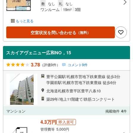
敷
なし
礼
なし
ワンルーム
19m
3階
2
もっと見る
空室状況を問い合わせる
（無料）
スカイアヴェニュー広和NO，15
3.78
（評価9件）
コメント9件
豊平公園駅/札幌市営地下鉄東豊線 徒歩3分
学園前駅/札幌市営地下鉄東豊線 徒歩6分
北海道札幌市豊平区豊平八条10
築29年/地上11階建て/鉄筋コンクリート
マンション
掲載物件
4
件
4.3万円
即入居可
管理費等 5,000円