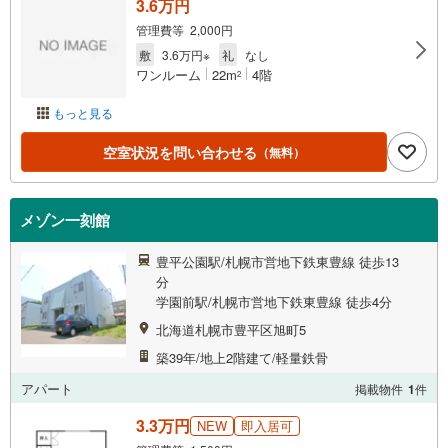
3.6万円
管理費等 2,000円
敷
3.6万円※
礼
なし
ワンルーム
22m
4階
2
もっと見る
空室状況を問い合わせる
（無料）
メゾン一刻館
豊平公園駅/札幌市営地下鉄東豊線 徒歩13
分
学園前駅/札幌市営地下鉄東豊線 徒歩4分
北海道札幌市豊平区旭町5
築39年/地上2階建て/軽量鉄骨
アパート
掲載物件
1
件
3.3万円
NEW
即入居可