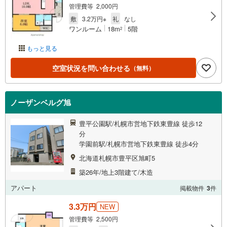
管理費等 2,000円
敷
3.2万円※
礼
なし
ワンルーム
18m
5階
2
もっと見る
空室状況を問い合わせる
（無料）
ノーザンベルグ旭
豊平公園駅/札幌市営地下鉄東豊線 徒歩12
分
学園前駅/札幌市営地下鉄東豊線 徒歩4分
北海道札幌市豊平区旭町5
築26年/地上3階建て/木造
アパート
掲載物件
3
件
3.3万円
NEW
管理費等 2,500円