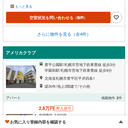
もっと見る
空室状況を問い合わせる
（無料）
さらに物件を見る（全4件）
アメリカクラブ
豊平公園駅/札幌市営地下鉄東豊線 徒歩3分
学園前駅/札幌市営地下鉄東豊線 徒歩9分
北海道札幌市豊平区平岸四条1
築30年/地上3階建て/その他
アパート
掲載物件
2
件
2.8万円
即入居可
管理費等 2,500円
お気に入り登録内容を確認する
敷
なし
礼
なし
ワンルーム
23.43m
2階
2