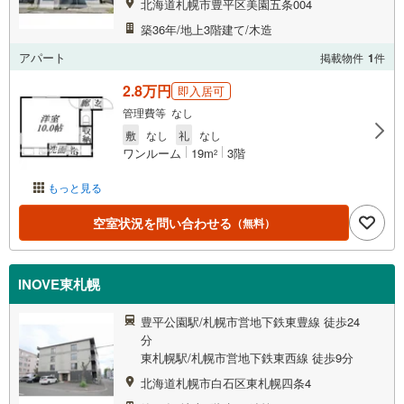
北海道札幌市豊平区美園五条004
築36年/地上3階建て/木造
アパート
掲載物件
1
件
2.8万円
即入居可
管理費等 なし
敷
なし
礼
なし
ワンルーム
19m
3階
2
もっと見る
空室状況を問い合わせる
（無料）
INOVE東札幌
豊平公園駅/札幌市営地下鉄東豊線 徒歩24
分
東札幌駅/札幌市営地下鉄東西線 徒歩9分
北海道札幌市白石区東札幌四条4