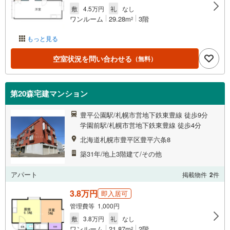
敷
4.5万円
礼
なし
ワンルーム
29.28m
3階
2
もっと見る
空室状況を問い合わせる
（無料）
第20森宅建マンション
豊平公園駅/札幌市営地下鉄東豊線 徒歩9分
学園前駅/札幌市営地下鉄東豊線 徒歩4分
北海道札幌市豊平区豊平六条8
築31年/地上3階建て/その他
アパート
掲載物件
2
件
3.8万円
即入居可
管理費等 1,000円
敷
3.8万円
礼
なし
ワンルーム
21.87m
2階
2