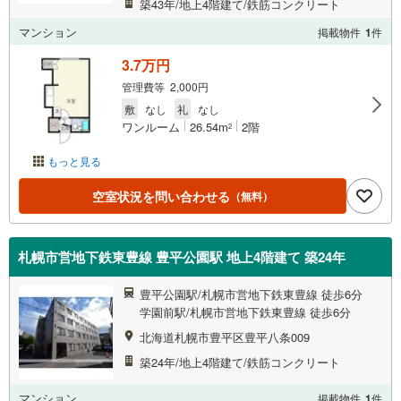
築43年/地上4階建て/鉄筋コンクリート
マンション
掲載物件
1
件
3.7万円
管理費等 2,000円
敷
なし
礼
なし
ワンルーム
26.54m
2階
2
もっと見る
空室状況を問い合わせる
（無料）
札幌市営地下鉄東豊線 豊平公園駅 地上4階建て 築24年
豊平公園駅/札幌市営地下鉄東豊線 徒歩6分
学園前駅/札幌市営地下鉄東豊線 徒歩6分
北海道札幌市豊平区豊平八条009
築24年/地上4階建て/鉄筋コンクリート
マンション
掲載物件
1
件