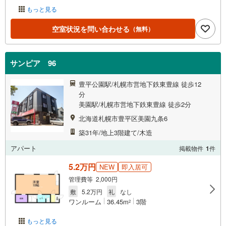
もっと見る
空室状況を問い合わせる
（無料）
サンピア 96
豊平公園駅/札幌市営地下鉄東豊線 徒歩12
分
美園駅/札幌市営地下鉄東豊線 徒歩2分
北海道札幌市豊平区美園九条6
築31年/地上3階建て/木造
アパート
掲載物件
1
件
5.2万円
NEW
即入居可
管理費等 2,000円
敷
5.2万円
礼
なし
ワンルーム
36.45m
3階
2
もっと見る