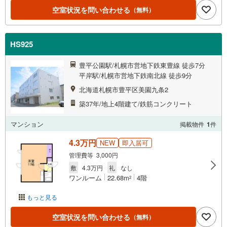
空室状況を問い合わせる
（無料）
HS925
豊平公園駅/札幌市営地下鉄東豊線 徒歩7分
平岸駅/札幌市営地下鉄南北線 徒歩9分
北海道札幌市豊平区美園九条2
築37年/地上4階建て/鉄筋コンクリート
マンション
掲載物件
1
件
4.3万円
NEW
即入居可
管理費等 3,000円
敷
4.3万円
礼
なし
ワンルーム
22.68m
4階
2
もっと見る
空室状況を問い合わせる
（無料）