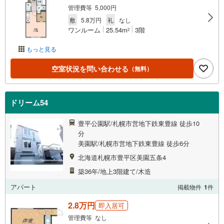
管理費等 5,000円
敷
5.8万円
礼
なし
ワンルーム
25.54m
3階
2
もっと見る
空室状況を問い合わせる
（無料）
ドリーム54
豊平公園駅/札幌市営地下鉄東豊線 徒歩10
分
美園駅/札幌市営地下鉄東豊線 徒歩6分
北海道札幌市豊平区美園五条4
築36年/地上3階建て/木造
アパート
掲載物件
1
件
2.8万円
即入居可
管理費等 なし