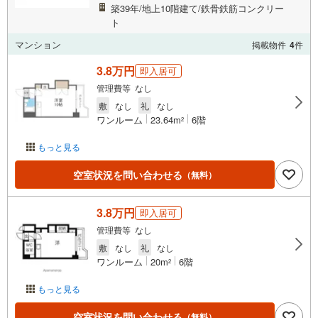
築39年/地上10階建て/鉄骨鉄筋コンクリー
ト
マンション
掲載物件
4
件
3.8万円
即入居可
管理費等 なし
敷
なし
礼
なし
ワンルーム
23.64m
6階
2
もっと見る
空室状況を問い合わせる
（無料）
3.8万円
即入居可
管理費等 なし
敷
なし
礼
なし
ワンルーム
20m
6階
2
もっと見る
空室状況を問い合わせる
（無料）