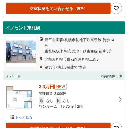
空室状況を問い合わせる
（無料）
イノセント東札幌
豊平公園駅/札幌市営地下鉄東豊線 徒歩14
分
東札幌駅/札幌市営地下鉄東西線 徒歩5分
北海道札幌市白石区東札幌二条3
築33年/地上3階建て/木造
アパート
掲載物件
3
件
3.3万円
NEW
管理費等 2,000円
敷
なし
礼
なし
ワンルーム
19.75m
2階
2
もっと見る