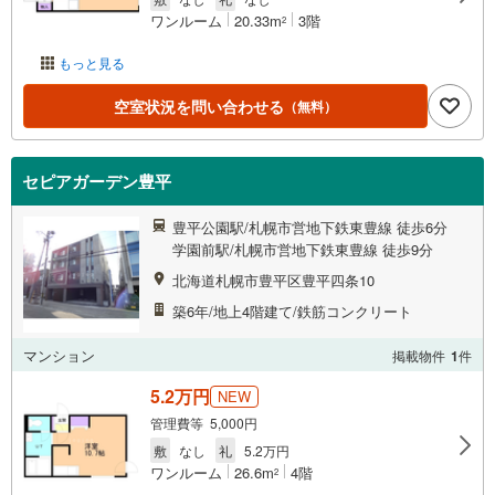
ワンルーム
20.33m
3階
2
もっと見る
空室状況を問い合わせる
（無料）
セピアガーデン豊平
豊平公園駅/札幌市営地下鉄東豊線 徒歩6分
学園前駅/札幌市営地下鉄東豊線 徒歩9分
北海道札幌市豊平区豊平四条10
築6年/地上4階建て/鉄筋コンクリート
マンション
掲載物件
1
件
5.2万円
NEW
管理費等 5,000円
敷
なし
礼
5.2万円
ワンルーム
26.6m
4階
2