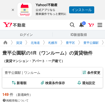
Yahoo!不動産
検索
通知
i
ログイン
ID新規取得
賃貸
北海道
札幌市
豊平区
豊平公園駅
豊平公園駅の1R（ワンルーム）の賃貸物件
（賃貸マンション・アパート・一戸建て）
豊平公園駅 | ワンルーム
条件変更
新着順
検索条件保存
通知設定
149
件
（新着
0
件）
掲載情報について