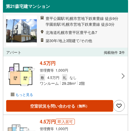
第21森宅建マンション
豊平公園駅/札幌市営地下鉄東豊線 徒歩9分
学園前駅/札幌市営地下鉄東豊線 徒歩3分
北海道札幌市豊平区豊平七条7
築30年/地上3階建て/その他
アパート
掲載物件
2
件
4.5万円
管理費等 1,000円
敷
4.5万円
礼
なし
ワンルーム
29.28m
2階
2
もっと見る
空室状況を問い合わせる
（無料）
4.5万円
即入居可
管理費等 1,000円