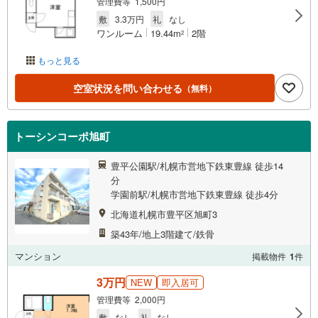
管理費等 1,500円
敷
3.3万円
礼
なし
ワンルーム
19.44m
2階
2
もっと見る
空室状況を問い合わせる
（無料）
トーシンコーポ旭町
豊平公園駅/札幌市営地下鉄東豊線 徒歩14
分
学園前駅/札幌市営地下鉄東豊線 徒歩4分
北海道札幌市豊平区旭町3
築43年/地上3階建て/鉄骨
マンション
掲載物件
1
件
3万円
NEW
即入居可
管理費等 2,000円
敷
なし
礼
なし