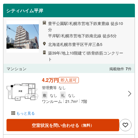
シティハイム平岸
豊平公園駅/札幌市営地下鉄東豊線 徒歩10
分
平岸駅/札幌市営地下鉄南北線 徒歩5分
北海道札幌市豊平区平岸三条5
築39年/地上10階建て/鉄骨鉄筋コンクリー
ト
マンション
掲載物件
7
件
4.2万円
即入居可
管理費等 なし
敷
なし
礼
なし
ワンルーム
21.7m
7階
2
もっと見る
空室状況を問い合わせる
（無料）