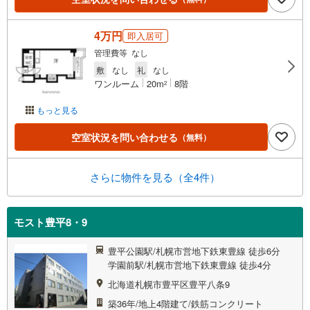
4万円
即入居可
管理費等 なし
敷
なし
礼
なし
ワンルーム
20m
8階
2
もっと見る
空室状況を問い合わせる
（無料）
さらに物件を見る（全4件）
モスト豊平8・9
豊平公園駅/札幌市営地下鉄東豊線 徒歩6分
学園前駅/札幌市営地下鉄東豊線 徒歩4分
北海道札幌市豊平区豊平八条9
築36年/地上4階建て/鉄筋コンクリート