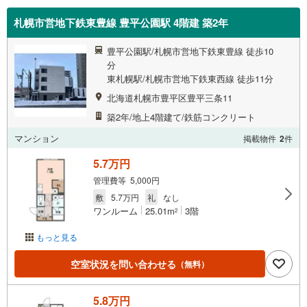
札幌市営地下鉄東豊線 豊平公園駅 4階建 築2年
豊平公園駅/札幌市営地下鉄東豊線 徒歩10
分
東札幌駅/札幌市営地下鉄東西線 徒歩11分
北海道札幌市豊平区豊平三条11
築2年/地上4階建て/鉄筋コンクリート
マンション
掲載物件
2
件
5.7万円
管理費等 5,000円
敷
5.7万円
礼
なし
ワンルーム
25.01m
3階
2
もっと見る
空室状況を問い合わせる
（無料）
5.8万円