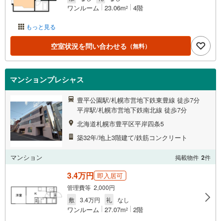
ワンルーム
23.06m
4階
2
もっと見る
空室状況を問い合わせる
（無料）
マンションプレシャス
豊平公園駅/札幌市営地下鉄東豊線 徒歩7分
平岸駅/札幌市営地下鉄南北線 徒歩7分
北海道札幌市豊平区平岸四条5
築32年/地上3階建て/鉄筋コンクリート
マンション
掲載物件
2
件
3.4万円
即入居可
管理費等 2,000円
敷
3.4万円
礼
なし
ワンルーム
27.07m
2階
2