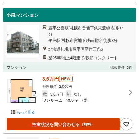
小泉マンション
豊平公園駅/札幌市営地下鉄東豊線 徒歩11
分
平岸駅/札幌市営地下鉄南北線 徒歩3分
北海道札幌市豊平区平岸三条6
築25年/地上4階建て/鉄筋コンクリート
マンション
掲載物件
2
件
3.6万円
NEW
管理費等 2,000円
敷
3.6万円
礼
なし
ワンルーム
18.9m
4階
2
もっと見る
空室状況を問い合わせる
（無料）