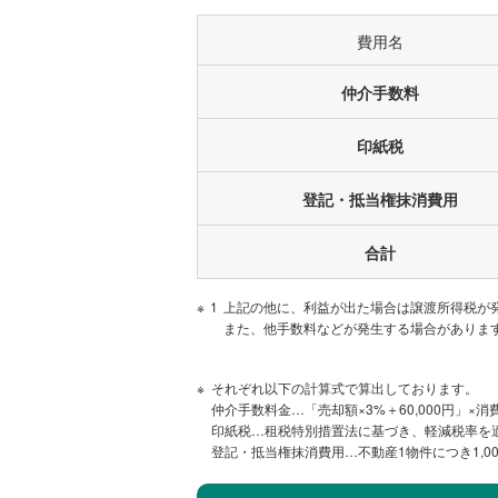
高崎市
八幡町
費用名
仲介手数料
高崎市
棟高町
印紙税
高崎市
箕郷町矢原
登記・抵当権抹消費用
高崎市
箕郷町東明屋
合計
1
上記の他に、利益が出た場合は譲渡所得税が
高崎市
本郷町
また、他手数料などが発生する場合がありま
それぞれ以下の計算式で算出しております。
高崎市
福島町
仲介手数料金…「売却額×3%＋60,000円」×消
印紙税…租税特別措置法に基づき、軽減税率を
登記・抵当権抹消費用…不動産1物件につき1,00
高崎市
引間町