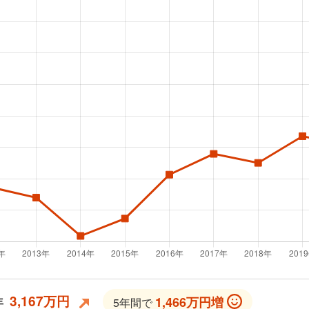
3,167万円
1,466万円増
年
5年間で