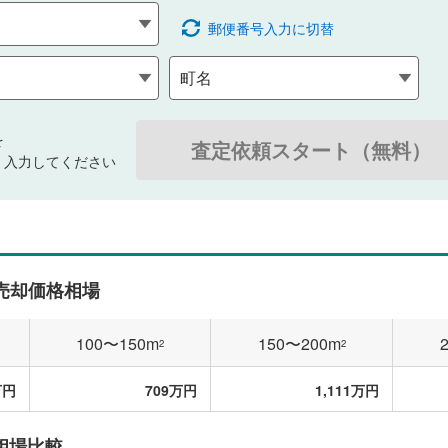
郵便番号入力に切替
を
査定依頼スタート（無料）
・入力してください
売却価格相場
100〜150m
150〜200m
2
2
万円
709万円
1,111万円
相場比較