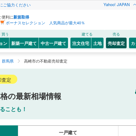
Yahoo! JAPAN
金にご協力ください
と便利に
新規取得
ボーナスセレクション 人気商品が最大40％
買う
建てる
売る
ョン
新築一戸建て
中古一戸建て
注文住宅
土地
売却査定
カ
群馬県
高崎市の不動産売却査定
却査定
価格の最新相場情報
ることも！
一戸建て