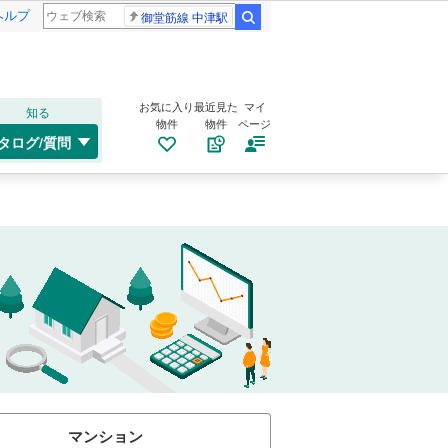
ヘルプ
御堂筋線 中津駅
検索
お気に入り
最近見た
マイ
知る
物件
物件
ページ
タログ/質問
マンション