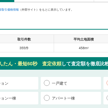
産取引価格情報
（外部サイト）をもとに表示しています。
取引件数
平均土地面積
355件
458m
2
んたん・最短60秒 査定依頼
して査定額を徹底比
ション
一戸建て
ション一棟
アパート一棟