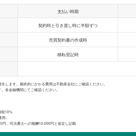
1,200万円
群馬八幡
13分
400m
2
支払い時期
契約時と引き渡し時に半額ずつ
600万円
井野
60～90分
140m
2
売買契約書の作成時
160万円
群馬八幡
2時間以上
125m
2
移転登記時
910万円
群馬八幡
90～120分
570m
2
発生します。最終的にかかる費用は不動産会社にご確認ください。
500万円
群馬八幡
30～60分
640m
す。各金融機関にてご確認ください。
2
1,800万円
井野
30～60分
230m
2
費税10%
適用。
0円、司法書士への報酬10,000円と仮定し記載
600万円
新前橋
30～60分
260m
2