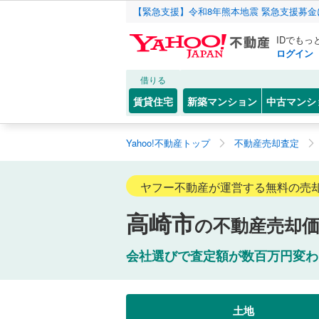
【緊急支援】令和8年熊本地震 緊急支援募
IDでもっ
ログイン
借りる
賃貸住宅
新築マンション
中古マンシ
Yahoo!不動産トップ
不動産売却査定
ヤフー不動産が運営する無料の売
高崎市
の不動産売却
会社選びで査定額が数百万円変わ
土地