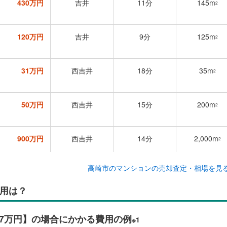
430万円
吉井
11分
145m
2
120万円
吉井
9分
125m
2
31万円
西吉井
18分
35m
2
50万円
西吉井
15分
200m
2
900万円
西吉井
14分
2,000m
2
高崎市のマンションの売却査定・相場を見
68万円
馬庭
30～60分
230m
2
用は？
300万円
吉井
20分
220m
2
67万円】の場合にかかる費用の例
※1