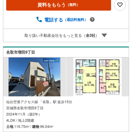
政などの地域情報を総合し、お客様により良い物件選びを
資料をもらう
（無料）
していただけるよう、しっかりとサポートさせていただき
ます。2.＜経験豊富なスタッフ＞当社では【購入】【売
却】【引っ越し】【リフォーム】など住宅に関する様々な
電話する
（通話料無料）
ご相談はもちろん、ご購入時に気になる住宅ローンや各種
税金についても、誠心誠意ご説明させていただきます。各
取り扱い不動産会社をもっと見る（
全
3
社
）
店舗ではキッズスペースも完備！お子様連れのご家族皆様
で、ぜひお越しください。営業時間:10:00～18:00（定休日:
火・水曜日 ※店舗により変動あり）現地のご案内も可能で
名取市増田9丁目
すので、どうぞお気軽にお問い合わせください！
仙台空港アクセス線 「名取」駅 徒歩15分
宮城県名取市増田9丁目
2024年11月（築2年）
4LDK / 地上2階建
土地
116.75m
/
建物
96.04m
2
2