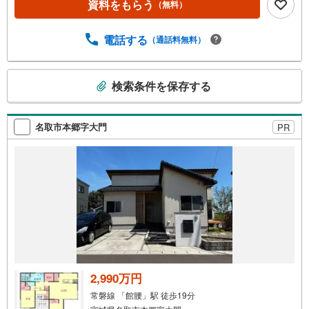
資料をもらう
（無料）
物件選びをしていただけるよう、しっかりとサポートさせ
ていただきます。2.＜経験豊富なスタッフ＞当社では【購
入】【売却】【引っ越し】【リフォーム】など住宅に関す
電話する
（通話料無料）
る様々なご相談はもちろん、ご購入時に気になる住宅ロー
ンや各種税金についても、誠心誠意ご説明させていただき
こ
ます。各店舗ではキッズスペースも完備！お子様連れのご
検索条件を保存する
の
家族皆様で、ぜひお越しください。営業時間:10:00～18:00
検
（定休日:火・水曜日 ※店舗により変動あり）現地のご案
内も可能ですので、どうぞお気軽にお問い合わせくださ
索
名取市本郷字大門
PR
い！
条
件
で
通
知
を
受
け
取
る
2,990万円
・
常磐線 「館腰」駅 徒歩19分
条