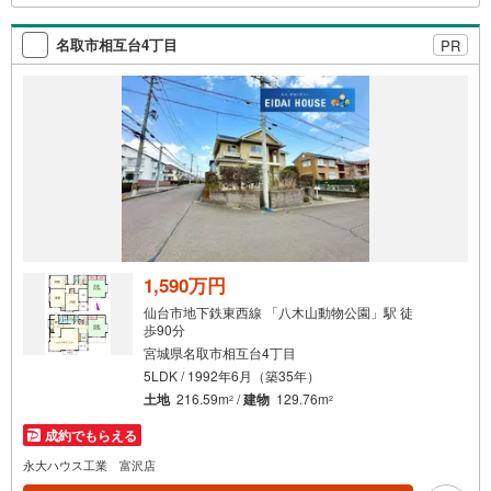
越しください。営業時間:10:00～18:00（定休日:火・水曜
日 ※店舗により変動あり）現地のご案内も可能ですので、
名取市相互台4丁目
PR
どうぞお気軽にお問い合わせください！
1,590万円
仙台市地下鉄東西線 「八木山動物公園」駅 徒
歩90分
宮城県名取市相互台4丁目
5LDK / 1992年6月（築35年）
土地
216.59m
/
建物
129.76m
2
2
成約でもらえる
永大ハウス工業 富沢店