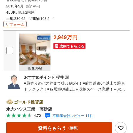
2013年5月（築14年）
4LDK / 地上2階建
土地
230.62m
/
建物
103.5m
2
2
リフォーム
2,949万円
成約でもらえる
画像
36
枚
おすすめポイント
櫻井 潤
■最寄りのバス停まで徒歩約5分！■前面道路6m以上で駐車
もラクラク！■各居室6帖以上＋収納スペース完備！～永大
ハウス工業の強み～仙台市を中心に宮城県内の多数店舗で
展開中！こちらでは当社の強みを大きく2つに分けてご紹
ゴールド推奨店
介！1.＜豊富な不動産知識＞戸建・マンション・土地...と
永大ハウス工業 高砂店
種別を問わず不動産を取り扱っております。更に教育施設
4.72
不動産会社レビュー 11件
や商業施設、子育て環境や行政などの地域情報を総合し、
お客様により良い物件選びをして頂けるよう、しっかりと
資料をもらう
（無料）
サポートさせて頂きます。2.＜経験豊富なスタッフ＞当社