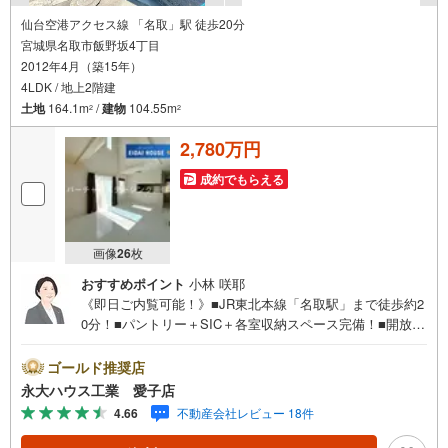
仙台空港アクセス線 「名取」駅 徒歩20分
宮城県名取市飯野坂4丁目
2012年4月（築15年）
4LDK / 地上2階建
土地
164.1m
/
建物
104.55m
2
2
2,780万円
成約でもらえる
画像
26
枚
おすすめポイント
小林 咲耶
《即日ご内覧可能！》■JR東北本線「名取駅」まで徒歩約2
0分！■パントリー＋SIC＋各室収納スペース完備！■開放感
のある吹き抜け付きのリビング！～永大ハウス工業の強み
～仙台市を中心に宮城県内の多数店舗で展開中！こちらで
ゴールド推奨店
は当社の強みを大きく2つに分けてご紹介！1.＜豊富な不動
永大ハウス工業 愛子店
産知識＞戸建・マンション・土地…と種別を問わず不動産
4.66
不動産会社レビュー 18件
を取り扱っております。さらに教育施設や商業施設、子育
て環境や行政などの地域情報を総合し、お客様により良い