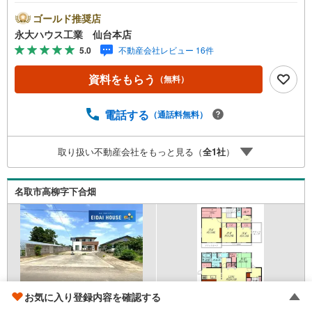
べるデジタルギフトプレゼント実施中■～永大ハウス工業の
強み～仙台市を中心に宮城県内の多数店舗で展開中！こち
ゴールド推奨店
らでは当社の強みを大きく2つに分けてご紹介！1.＜豊富な
永大ハウス工業 仙台本店
不動産知識＞戸建・マンション・土地...と種別を問わず不
5.0
不動産会社レビュー 16件
動産を取り扱っております。更に教育施設や商業施設、子
育て環境や行政などの地域情報を総合し、お客様により良
資料をもらう
（無料）
い物件選びをして頂けるよう、しっかりとサポートさせて
頂きます。2.＜経験豊富なスタッフ＞当社では【購入】
【売却】【引っ越し】【リフォーム】など住宅に関する
電話する
（通話料無料）
様々なご質問はもちろん、ご購入時に気になる住宅ローン
各種税金についても、誠心誠意ご説明させて頂きます。各
取り扱い不動産会社をもっと見る（
全
1
社
）
店舗ではキッズスペースも完備！お子様連れのご家族様で
是非お越しください。営業時間:10:00～18:00（定休日火・
水曜日※店舗により変動あり）現地のご案内も可能ですの
名取市高柳字下合畑
で、どうぞお気軽にお問い合わせください！
お気に入り登録内容を確認する
仙台空港アクセス線 「美田園」駅 徒歩33分