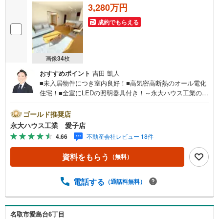
3,280万円
成約でもらえる
画像
34
枚
おすすめポイント
吉田 凱人
■未入居物件につき室内良好！■高気密高断熱のオール電化
住宅！■全室にLEDの照明器具付き！～永大ハウス工業の強
み～仙台市を中心に宮城県内の多数店舗で展開中！こちら
では当社の強みを大きく2つに分けてご紹介！1.＜豊富な不
ゴールド推奨店
動産知識＞戸建・マンション・土地…と種別を問わず不動
永大ハウス工業 愛子店
産を取り扱っております。さらに教育施設や商業施設、子
4.66
不動産会社レビュー 18件
育て環境や行政などの地域情報を総合し、お客様により良
い物件選びをしていただけるよう、しっかりとサポートさ
資料をもらう
（無料）
せていただきます。2.＜経験豊富なスタッフ＞当社では
【購入】【売却】【引っ越し】【リフォーム】など住宅に
関する様々なご相談はもちろん、ご購入時に気になる住宅
電話する
（通話料無料）
ローンや各種税金についても、誠心誠意ご説明させていた
だきます。各店舗ではキッズスペースも完備！お子様連れ
のご家族皆様で、ぜひお越しください。営業時間:10:00～1
名取市愛島台6丁目