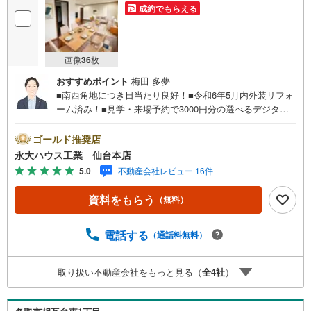
成約でもらえる
画像
36
枚
おすすめポイント
梅田 多夢
■南西角地につき日当たり良好！■令和6年5月内外装リフォ
ーム済み！■見学・来場予約で3000円分の選べるデジタル
ギフトプレゼント実施中■～永大ハウス工業の強み～仙台市
を中心に宮城県内の多数店舗で展開中！こちらでは当社の
ゴールド推奨店
強みを大きく2つに分けてご紹介！1.＜豊富な不動産知識＞
永大ハウス工業 仙台本店
戸建・マンション・土地...と種別を問わず不動産を取り扱
5.0
不動産会社レビュー 16件
っております。更に教育施設や商業施設、子育て環境や行
政などの地域情報を総合し、お客様により良い物件選びを
資料をもらう
（無料）
して頂けるよう、しっかりとサポートさせて頂きます。2.
＜経験豊富なスタッフ＞当社では【購入】【売却】【引っ
越し】【リフォーム】など住宅に関する様々なご質問はも
電話する
（通話料無料）
ちろん、ご購入時に気になる住宅ローン各種税金について
も、誠心誠意ご説明させて頂きます。各店舗ではキッズス
取り扱い不動産会社をもっと見る（
全
4
社
）
ペースも完備！お子様連れのご家族様で是非お越しくださ
い。営業時間:10:00～18:00（定休日火・水曜日※店舗によ
り変動あり）現地のご案内も可能ですので、どうぞお気軽