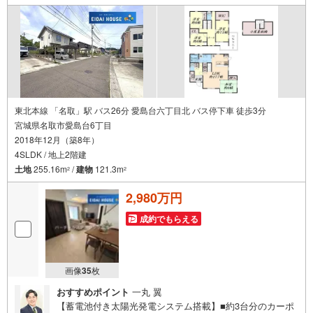
8:00（定休日:火・水曜日 ※店舗により変動あり）現地の
ご案内も可能ですので、どうぞお気軽にお問い合わせくだ
さい！
東北本線 「名取」駅 バス26分 愛島台六丁目北 バス停下車 徒歩3分
宮城県名取市愛島台6丁目
2018年12月（築8年）
4SLDK / 地上2階建
土地
255.16m
/
建物
121.3m
2
2
2,980万円
成約でもらえる
画像
35
枚
おすすめポイント
一丸 翼
【蓄電池付き太陽光発電システム搭載】■約3台分のカーポ