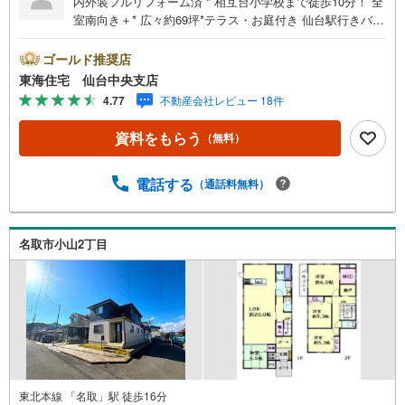
内外装フルリフォーム済 * 相互台小学校まで徒歩10分！ 全
室南向き＋* 広々約69坪*テラス・お庭付き 仙台駅行きバス
停まで徒歩1分！ 児童館徒歩14分*共働きでも安心〇*リフ
ォーム内容 *・ 水回り新品交換:キッチン、浴室、トイレ、
ゴールド推奨店
洗面台 外装:外壁屋根塗装、玄関ドア交換 内装:クロス張
東海住宅 仙台中央支店
替、フローリング上張り、建具、畳、給湯器交換、シロア
4.77
不動産会社レビュー 18件
リ点検*ライフインフォメーション *・相互台小学校:徒歩10
分みどり台中学校:徒歩74分相互台児童センター:徒歩12分
資料をもらう
（無料）
ヨークベニマル 山田鈎取店:車で10分*購入サポート情報
*・お客様のご希望・弊社おすすめの金融機関での住宅ロー
ン事前審査を行えます（無料）既存ローンがある方や借入
電話する
（通話料無料）
金額の目安が知りたい人もお気軽にご相談下さい
名取市小山2丁目
東北本線 「名取」駅 徒歩16分