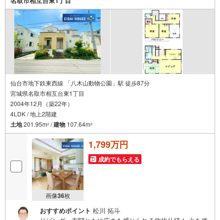
名取市相互台東1丁目
にお問い合わせください！
仙台市地下鉄東西線 「八木山動物公園」駅 徒歩87分
宮城県名取市相互台東1丁目
2004年12月（築22年）
4LDK / 地上2階建
土地
201.95m
/
建物
107.64m
2
2
1,799万円
成約でもらえる
画像
36
枚
おすすめポイント
松川 拓斗