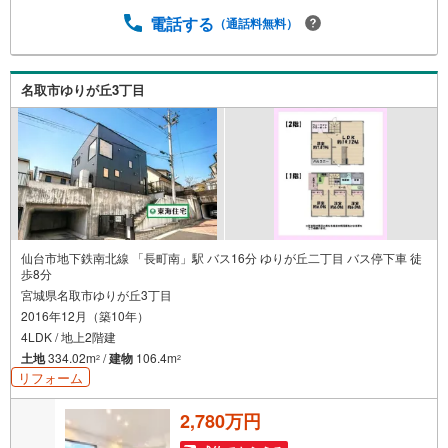
ど住宅に関する様々なご相談はもちろん、ご購入時に気に
なる住宅ローンや各種税金についても、誠心誠意ご説明さ
電話する
（通話料無料）
せていただきます。各店舗ではキッズスペースも完備！お
子様連れのご家族皆様で、ぜひお越しください。営業時間:
10:00～18:00（定休日:火・水曜日 ※店舗により変動あ
名取市ゆりが丘3丁目
り）現地のご案内も可能ですので、どうぞお気軽にお問い
合わせください！
仙台市地下鉄南北線 「長町南」駅 バス16分 ゆりが丘二丁目 バス停下車 徒
歩8分
宮城県名取市ゆりが丘3丁目
2016年12月（築10年）
4LDK / 地上2階建
土地
334.02m
/
建物
106.4m
2
2
リフォーム
2,780万円