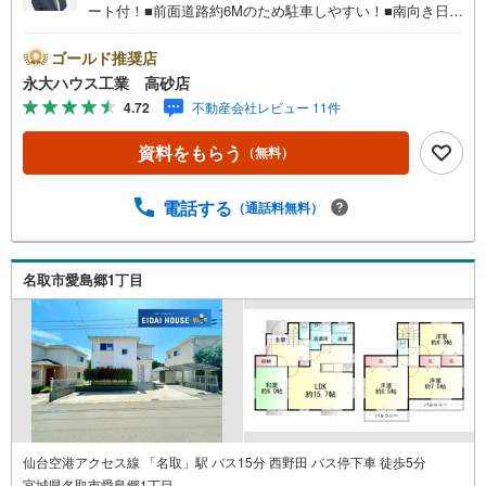
ート付！■前面道路約6Mのため駐車しやすい！■南向き日当
たり良好！■見学・来場予約で3000円分の選べるデジタル
ギフトプレゼント実施中■デジコ詳細はHP参照～永大ハウ
ゴールド推奨店
ス工業の強み～仙台市を中心に宮城県内の多数店舗で展開
永大ハウス工業 高砂店
中！こちらでは当社の強みを大きく2つに分けてご紹介！1.
4.72
不動産会社レビュー 11件
＜豊富な不動産知識＞戸建・マンション・土地...と種別を
問わず不動産を取り扱っております。更に教育施設や商業
資料をもらう
（無料）
施設、子育て環境や行政などの地域情報を総合し、お客様
により良い物件選びをして頂けるよう、しっかりとサポー
トさせて頂きます。2.＜経験豊富なスタッフ＞当社では
電話する
（通話料無料）
【購入】【売却】【引っ越し】【リフォーム】など住宅に
関する様々なご質問はもちろん、ご購入時に気になる住宅
ローン各種税金についても、誠心誠意ご説明させて頂きま
名取市愛島郷1丁目
す。各店舗ではキッズスペースも完備！お子様連れのご家
族様で是非お越しください。現地のご案内も可能ですの
で、どうぞお気軽にお問い合わせください！
仙台空港アクセス線 「名取」駅 バス15分 西野田 バス停下車 徒歩5分
宮城県名取市愛島郷1丁目