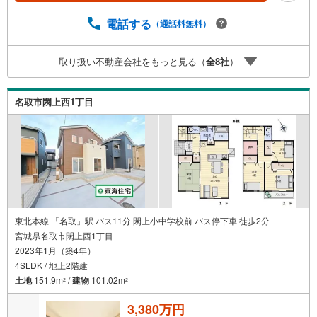
では【購入】【売却】【引っ越し】【リフォーム】など住
宅に関する様々なご質問はもちろん、ご購入時に気になる
電話する
（通話料無料）
住宅ローン各種税金についても、誠心誠意ご説明させて頂
きます。各店舗ではキッズスペースも完備！お子様連れの
取り扱い不動産会社をもっと見る（
全
8
社
）
ご家族様で是非お越しください。営業時間:10:00～18:00
（定休日火・水曜日※店舗により変動あり）現地のご案内も
可能ですので、どうぞお気軽にお問い合わせください！
名取市閖上西1丁目
東北本線 「名取」駅 バス11分 閖上小中学校前 バス停下車 徒歩2分
宮城県名取市閖上西1丁目
2023年1月（築4年）
4SLDK / 地上2階建
土地
151.9m
/
建物
101.02m
2
2
3,380万円