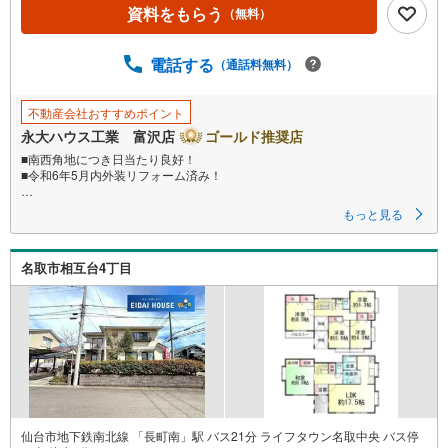
資料をもらう
（無料）
電話する
（通話料無料）
不動産会社おすすめポイント
永大ハウス工業 富沢店
ゴールド推奨店
■南西角地につき日当たり良好！
■令和6年5月内外装リフォーム済み！
■見学・来場予約で3000円分の選べるデジタルギフトプレゼント実施中■
もっと見る
～永大ハウス工業の強み～
仙台市を中心に宮城県内の多数店舗で展開中！こちらでは当社の強みを大
名取市相互台4丁目
きく2つに分けてご紹介！
1.
＜豊富な不動産知識＞
戸建・マンション・土地...と種別を問わず不動産を取り扱っております。
更に教育施設や商業施設、子育て環境や行政などの地域情報を総合し、お
客様により良い物件選びをして頂けるよう、しっかりとサポートさせて頂
きます。
2.＜経験豊富なスタッフ＞
当社では【購入】【売却】【引っ越し】【リフォーム】など住宅に関する
様々なご質問はもちろん、ご購入時に気になる住宅ローン各種税金につい
仙台市地下鉄南北線 「長町南」駅 バス21分 ライフタウン名取中央 バス停
ても、誠心誠意ご説明させて頂きます。