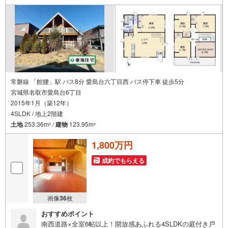
常磐線 「館腰」駅 バス8分 愛島台六丁目西 バス停下車 徒歩5分
宮城県名取市愛島台6丁目
2015年1月（築12年）
4SLDK / 地上2階建
土地
253.36m
/
建物
123.95m
2
2
1,800万円
成約でもらえる
画像
36
枚
おすすめポイント
南西道路×全室6帖以上！開放感あふれる4SLDKの庭付き戸