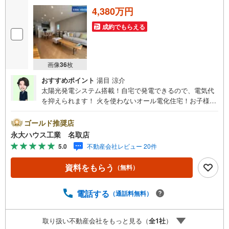
4,380万円
成約でもらえる
画像
36
枚
おすすめポイント
湯目 涼介
太陽光発電システム搭載！自宅で発電できるので、電気代
を抑えられます！ 火を使わないオール電化住宅！お子様に
も安心ですね ～永大ハウス工業の強み～仙台市を中心に宮
城県内の多数店舗で展開中！こちらでは当社の強みを大き
ゴールド推奨店
く2つに分けてご紹介！1.＜豊富な不動産知識＞戸建・マン
永大ハウス工業 名取店
ション・土地…と種別を問わず不動産を取り扱っておりま
5.0
不動産会社レビュー 20件
す。さらに教育施設や商業施設、子育て環境や行政などの
地域情報を総合し、お客様により良い物件選びをしていた
資料をもらう
（無料）
だけるよう、しっかりとサポートさせていただきます。2.
＜経験豊富なスタッフ＞当社では【購入】【売却】【引っ
越し】【リフォーム】など住宅に関する様々なご相談はも
電話する
（通話料無料）
ちろん、ご購入時に気になる住宅ローンや各種税金につい
ても、誠心誠意ご説明させていただきます。各店舗ではキ
取り扱い不動産会社をもっと見る（
全
1
社
）
ッズスペースも完備！お子様連れのご家族皆様で、ぜひお