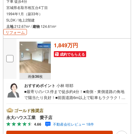
下車 徒歩4分
宮城県名取市相互台4丁目
各店舗ではキッズスペースも完備！お子様連れのご家族様で是非お越しく
1994年1月（築33年）
ださい。
5LDK / 地上2階建
営業時間:10:00～18:00（定休日火・水曜日※店舗により変動あり）
土地
212.67m
/
建物
124.61m
2
2
現地のご案内も可能ですので、どうぞお気軽にお問い合わせください！
リフォーム
1,849万円
成約でもらえる
画像
36
枚
おすすめポイント
小林 咲耶
■最寄りのバス停まで徒歩約4分！■南側・東側道路の角地
で陽当たり良好！■前面道路6m以上で駐車もラクラク！～
永大ハウス工業の強み～仙台市を中心に宮城県内の多数店
舗で展開中！こちらでは当社の強みを大きく2つに分けてご
ゴールド推奨店
紹介！1.＜豊富な不動産知識＞戸建・マンション・土地...
永大ハウス工業 愛子店
と種別を問わず不動産を取り扱っております。更に教育施
4.66
不動産会社レビュー 18件
設や商業施設、子育て環境や行政などの地域情報を総合
し、お客様により良い物件選びをして頂けるよう、しっか