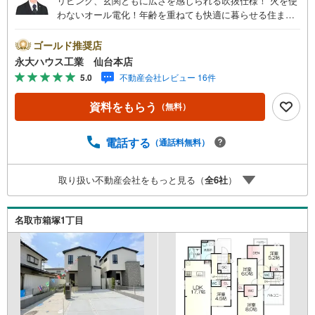
リビング、玄関ともに広さを感じられる吹抜仕様！ 火を使
わないオール電化！年齢を重ねても快適に暮らせる住まい
～株式会社永大ハウス工業の強み～仙台市を中心に、宮城
県内で店舗展開。 地域密着のネットワークと実績で、お客
ゴールド推奨店
様の理想の住まい探しをサポートします。■ 地域密着だか
永大ハウス工業 仙台本店
らできる“本当に役立つ提案”戸建・マンション・土地まで幅
5.0
不動産会社レビュー 16件
広く対応。 さらに、学校区・買い物環境・交通利便性・子
育て環境など、 実際の暮らしを見据えた情報をご提供しま
資料をもらう
（無料）
す。「住んでから後悔しないためのご提案」を大切にして
います。■ 住まいのことを“まとめて相談できる安心感”【購
入】【売却】【住み替え】【リフォーム】までワンストッ
電話する
（通話料無料）
プ対応。 住宅ローンや税金などの専門的な内容も、分かり
やすく丁寧にご説明いたします。初めての不動産購入の方
取り扱い不動産会社をもっと見る（
全
6
社
）
でも、安心して一歩を踏み出せます。各店舗にはキッズス
ペースを完備。 ご家族皆様でお気軽にご来店ください。
名取市箱塚1丁目