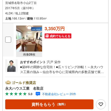
宮城県名取市小山2丁目
2017年5月（築10年）
4LDK / 地上2階建
土地
166.13m
/
建物
110.95m
2
2
3,350万円
成約でもらえる
画像
26
枚
おすすめポイント
宍戸 栄作
■築8年の閑静な住宅街！■広々リビング20帖！～永大ハウ
ス工業の強み～仙台市を中心に宮城県内の多数店舗で展開
中！こちらでは当社の強みを大きく2つに分けてご紹介！1.
＜豊富な不動産知識＞戸建・マンション・土地…と種別を
ゴールド推奨店
問わず不動産を取り扱っております。さらに教育施設や商
永大ハウス工業 名取店
業施設、子育て環境や行政などの地域情報を総合し、お客
5.0
不動産会社レビュー 20件
様により良い物件選びをしていただけるよう、しっかりと
サポートさせていただきます。2.＜経験豊富なスタッフ＞
資料をもらう
（無料）
当社では【購入】【売却】【引っ越し】【リフォーム】な