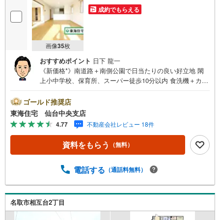
成約でもらえる
画像
35
枚
おすすめポイント
日下 龍一
《新価格*》南道路＋南側公園で日当たりの良い好立地 閖
上小中学校、保育所、スーパー徒歩10分以内 食洗機＋カッ
プボード付キッチン 駐車並列2台 *アピールポイント *小中
学校・保育所・スーパー・公園が近隣にそろう子育てにも
ゴールド推奨店
嬉しい住環境〇南道路に面した陽当たりの良い立地 全室カ
東海住宅 仙台中央支店
ーテンレール付 *ライフインフォメーション *閖上小中学
4.77
不動産会社レビュー 18件
校:徒歩2分閖上保育所:徒歩2分イトーチェーンフーズガー
デンゆりあげ食彩館:徒歩8分*購入サポート情報 *1.お客様
資料をもらう
（無料）
のご希望・弊社おすすめの金融機関での住宅ローン事前審
査を行えます （無料）既存ローンがある方や借入金額の目
安が知りたい人もお気軽にご相談下さい 2.ご来店・ご見学
電話する
（通話料無料）
の際に、弊社社員がご自宅まで送迎させていただきます！
ご希望の際は、事前にご予約をお願い致します
名取市相互台2丁目