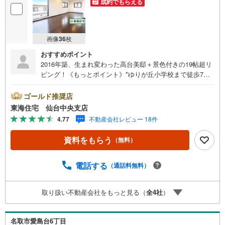
成約でもらえる
画像
36
枚
おすすめポイント
2016年築、生まれ変わった高台美邸＋景色付きの19帖超リ
ビング！《もっとポイント》*ゆりが丘小学校まで徒歩7
分。子供の成長も見守るロケーション*カーライフもOK！
駐車2台可（1台は軽自動車）*エコキュート新品交換*他IH
ゴールド推奨店
クッキングヒーターなど水廻り新品*全室照明付きですぐに
東海住宅 仙台中央支店
新生活をstart！*小屋裏収納付 周辺環境 *・ゆりが丘小学
4.77
不動産会社レビュー 18件
校:徒歩7分・みどり台中学校:徒歩12分・セブンイレブンみ
どり台店:徒歩9分・ヨークベニマル山田鈎取店:車7分 お問
資料をもらう
（無料）
い合わせについて *・当日のご予約も承っております！お
気軽にお電話下さい！・来社はもちろん、メールでのご相
談、資料請求も大歓迎です ⇒お電話に抵抗がある方も安心
電話する
（通話料無料）
してお問い合わせください
取り扱い不動産会社をもっと見る（
全
4
社
）
名取市愛島台6丁目