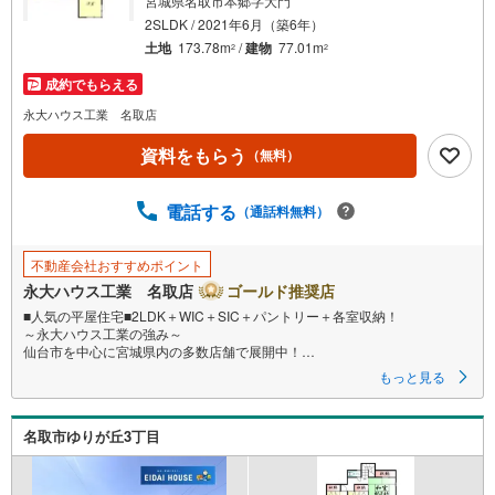
宮城県名取市本郷字大門
件
2SLDK / 2021年6月（築6年）
を
土地
173.78m
/
建物
77.01m
2
2
マ
成約でもらえる
イ
ペ
永大ハウス工業 名取店
ー
資料をもらう
（無料）
ジ
に
電話する
保
（通話料無料）
存
す
不動産会社おすすめポイント
る
永大ハウス工業 名取店
ゴールド推奨店
■人気の平屋住宅■2LDK＋WIC＋SIC＋パントリー＋各室収納！
～永大ハウス工業の強み～
仙台市を中心に宮城県内の多数店舗で展開中！
こちらでは当社の強みを大きく2つに分けてご紹介！
もっと見る
1.
＜豊富な不動産知識＞
名取市ゆりが丘3丁目
戸建・マンション・土地…と種別を問わず不動産を取り扱っております。
さらに教育施設や商業施設、子育て環境や行政などの地域情報を総合し、
お客様により良い物件選びをしていただけるよう、しっかりとサポートさ
せていただきます。