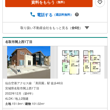
資料をもらう
（無料）
りとサポートさせて頂きます。2.＜経験豊富なスタッフ＞
当社では【購入】【売却】【引っ越し】【リフォーム】な
ど住宅に関する様々なご質問はもちろん、ご購入時に気に
電話する
（通話料無料）
なる住宅ローン各種税金についても、誠心誠意ご説明させ
て頂きます。各店舗ではキッズスペースも完備！お子様連
取り扱い不動産会社をもっと見る（
全
6
社
）
れのご家族様で是非お越しください。営業時間:10:00～18:
00（定休日火・水曜日※店舗により変動あり）現地のご案
内も可能ですので、どうぞお気軽にお問い合わせくださ
名取市閖上西1丁目
い！
仙台空港アクセス線 「美田園」駅 徒歩46分
宮城県名取市閖上西1丁目
2022年12月（築4年）
4LDK / 地上2階建
土地
151.9m
/
建物
101.02m
2
2