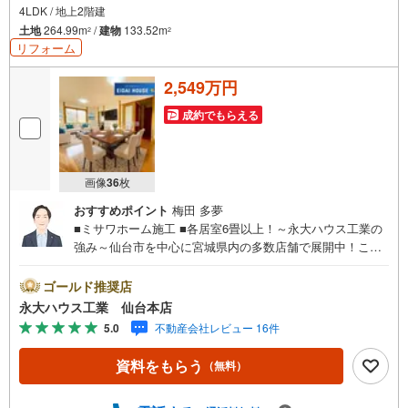
4LDK / 地上2階建
土地
264.99m
/
建物
133.52m
2
2
リフォーム
2,549万円
成約でもらえる
画像
36
枚
おすすめポイント
梅田 多夢
■ミサワホーム施工 ■各居室6畳以上！～永大ハウス工業の
強み～仙台市を中心に宮城県内の多数店舗で展開中！こち
らでは当社の強みを大きく2つに分けてご紹介！1.＜豊富な
不動産知識＞戸建・マンション・土地…と種別を問わず不
ゴールド推奨店
動産を取り扱っております。さらに教育施設や商業施設、
永大ハウス工業 仙台本店
子育て環境や行政などの地域情報を総合し、お客様により
5.0
不動産会社レビュー 16件
良い物件選びをしていただけるよう、しっかりとサポート
させていただきます。2.＜経験豊富なスタッフ＞当社では
資料をもらう
（無料）
【購入】【売却】【引っ越し】【リフォーム】など住宅に
関する様々なご相談はもちろん、ご購入時に気になる住宅