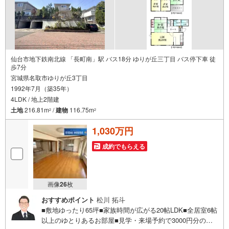
2.
＜経験豊富なスタッフ＞
当社では【購入】【売却】【引っ越し】【リフォーム】など住宅に関する
様々なご相談はもちろん、
ご購入時に気になる住宅ローンや各種税金についても、誠心誠意ご説明さ
せていただきます。
仙台市地下鉄南北線 「長町南」駅 バス18分 ゆりが丘三丁目 バス停下車 徒
歩7分
各店舗ではキッズスペースも完備！お子様連れのご家族皆様で、ぜひお越
宮城県名取市ゆりが丘3丁目
しください。
1992年7月（築35年）
営業時間:10:00～18:00（定休日:火・水曜日 ※店舗により変動あり）
4LDK / 地上2階建
現地のご案内も可能ですので、どうぞお気軽にお問い合わせください！
土地
216.81m
/
建物
116.75m
2
2
1,030万円
成約でもらえる
画像
26
枚
おすすめポイント
松川 拓斗
■敷地ゆったり65坪■家族時間が広がる20帖LDK■全居室6帖
以上のゆとりあるお部屋■見学・来場予約で3000円分の選