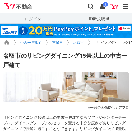
Yahoo!不動産
検索
通知
i
ログイン
ID新規取得
中古一戸建て
宮城県
名取市
リビングダイニング1
名取市のリビングダイニング15畳以上の中古一
戸建て
一部の画像提供：アフロ
リビングダイニング15畳以上の中古一戸建てならソファやセンターテー
ブル、ダイニングテーブルのセットを置ける十分な広さがありリビング
ダイニングで快適に過ごすことができます。リビングダイニング15畳以