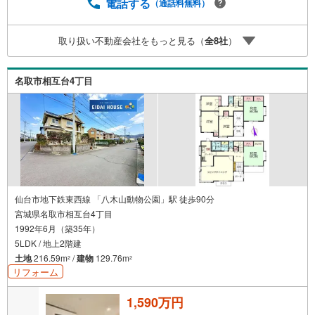
ローンや各種税金についても、誠心誠意ご説明させていた
電話する
（通話料無料）
だきます。各店舗ではキッズスペースも完備！お子様連れ
のご家族皆様で、ぜひお越しください。営業時間:10:00～1
取り扱い不動産会社をもっと見る（
全
8
社
）
8:00（定休日:火・水曜日 ※店舗により変動あり）現地の
ご案内も可能ですので、どうぞお気軽にお問い合わせくだ
さい！
名取市相互台4丁目
仙台市地下鉄東西線 「八木山動物公園」駅 徒歩90分
宮城県名取市相互台4丁目
1992年6月（築35年）
5LDK / 地上2階建
土地
216.59m
/
建物
129.76m
2
2
リフォーム
1,590万円