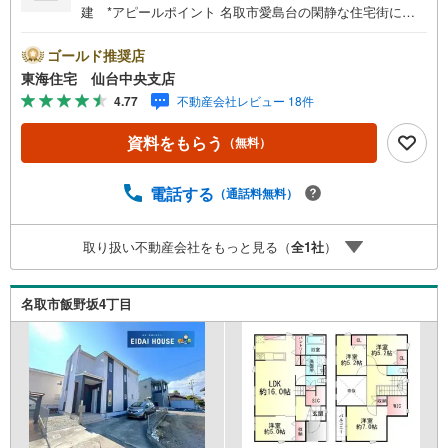
建 *アピールポイント 名取市愛島台の閑静な住宅街に位
置する、平成27年築の4SLDK。全居室6帖以上で、南西道
路に面した明るい住まいです。22帖の広々リビングはリビ
ゴールド推奨店
ングイン階段＆吹抜で開放感良好。蓄電池付きで家計にも
東海住宅 仙台中央支店
安心。庭付きで家庭菜園やガーデニングも楽しめます。*購
4.77
不動産会社レビュー 18件
入サポート情報 1お客様のご希望・弊社おすすめの金融機
関での住宅ローン事前審査を行えます（無料）既存ローン
資料をもらう
（無料）
がある方や借入金額の目安が知りたい人もお気軽にご相談
下さい 2ご来店・ご見学の際に、弊社社員がご自宅まで送
迎させていただきます ご希望の際は、事前にご予約をお願
電話する
（通話料無料）
い致します
取り扱い不動産会社をもっと見る（
全
1
社
）
名取市飯野坂4丁目