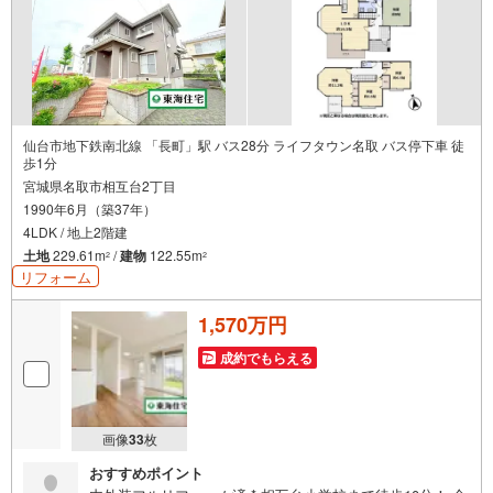
仙台市地下鉄南北線 「長町」駅 バス28分 ライフタウン名取 バス停下車 徒
歩1分
宮城県名取市相互台2丁目
1990年6月（築37年）
4LDK / 地上2階建
土地
229.61m
/
建物
122.55m
2
2
リフォーム
1,570万円
成約でもらえる
画像
33
枚
おすすめポイント