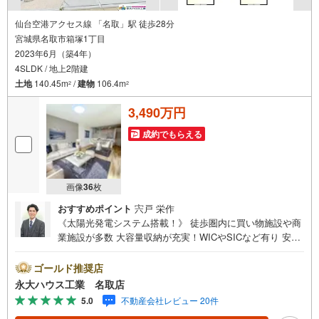
仙台空港アクセス線 「名取」駅 徒歩28分
宮城県名取市箱塚1丁目
2023年6月（築4年）
4SLDK / 地上2階建
土地
140.45m
/
建物
106.4m
2
2
3,490万円
成約でもらえる
画像
36
枚
おすすめポイント
宍戸 栄作
《太陽光発電システム搭載！》 徒歩圏内に買い物施設や商
業施設が多数 大容量収納が充実！WICやSICなど有り 安心
のオール電化住宅！～永大ハウス工業の強み～仙台市を中
心に宮城県内の多数店舗で展開中！こちらでは当社の強み
ゴールド推奨店
を大きく2つに分けてご紹介！1.＜豊富な不動産知識＞戸
永大ハウス工業 名取店
建・マンション・土地…と種別を問わず不動産を取り扱っ
5.0
不動産会社レビュー 20件
ております。さらに教育施設や商業施設、子育て環境や行