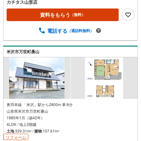
カチタス山形店
資料をもらう
（無料）
電話する
（通話料無料）
米沢市万世町桑山
奥羽本線 「米沢」駅から2800m 車:6分
山形県米沢市万世町桑山
1985年1月（築42年）
4LDK / 地上2階建
土地
329.31m
/
建物
107.61m
2
2
リフォーム