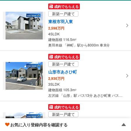
431.48m
2
成約でもらえる
山形県北村山郡大石田町四日町
新築一戸建て
東根市羽入東
2,598万円
4SLDK
建物面積 116.5m
2
奥羽本線 「神町」駅から8000m 車:8分
成約でもらえる
新築一戸建て
山形市あさひ町
2,930万円
3SLDK
建物面積 105.3m
2
左沢線 「山形」駅 バス13分 あさひ町東 バス停下車 徒歩4分
成約でもらえる
新築一戸建て
山形市南館西
お気に入り登録内容を確認する
4,480万円