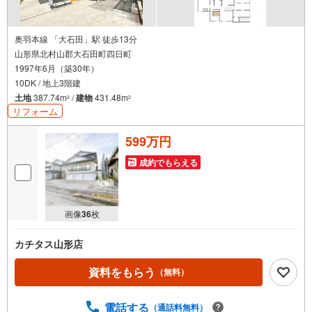
奥羽本線 「大石田」駅 徒歩13分
山形県北村山郡大石田町四日町
1997年6月（築30年）
10DK / 地上3階建
土地
387.74m
/
建物
431.48m
2
2
リフォーム
599万円
成約でもらえる
画像
36
枚
カチタス山形店
資料をもらう
（無料）
電話する
（通話料無料）