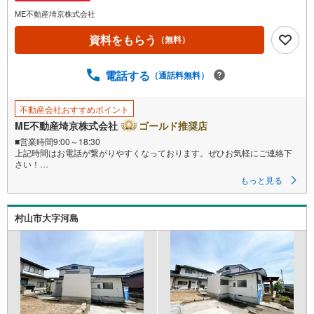
ペ
ME不動産埼京株式会社
ー
ジ
資料をもらう
（無料）
に
保
電話する
（通話料無料）
存
す
る
不動産会社おすすめポイント
ME不動産埼京株式会社
ゴールド推奨店
■営業時間9:00～18:30
上記時間はお電話が繋がりやすくなっております。ぜひお気軽にご連絡下
さい！
現地を見学される場合は「室内・現地を見学する（無料）」ボタンよりご
もっと見る
希望の日時をご記入いただけますとスムーズにご案内が可能です。
■ご来店特典
1.ご見学、ご来店後にアンケート記入でもれなく3、000円のQUOカードプ
村山市大字河島
レゼント（1組様1回限り後日郵送）
2.未公開の物件情報をご紹介
3.不動産ご購入、ご売却、太陽光発電システムご検討中のお客様、ご紹介で
もれなくQUOカード3、000円分プレゼント
更にご紹介のお客様が弊社仲介にてご契約頂くと、1万円から最大10万円の
ご紹介料をお支払いさせて頂きます！詳しくはスタッフ迄
■県内有数の大型店舗
1.店舗敷地内に大型駐車場完備、マイカーでも安心！
2.チャイルドスペース、授乳室、ベビーベッド完備