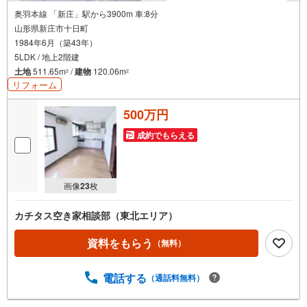
奥羽本線 「新庄」駅から3900m 車:8分
山形県新庄市十日町
1984年6月（築43年）
5LDK / 地上2階建
土地
511.65m
/
建物
120.06m
2
2
リフォーム
500万円
成約でもらえる
画像
23
枚
カチタス空き家相談部（東北エリア）
資料をもらう
（無料）
電話する
（通話料無料）