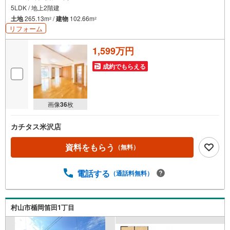
5LDK / 地上2階建
土地
265.13m
/
建物
102.66m
2
2
リフォーム
1,599万円
成約でもらえる
画像
36
枚
カチタス米沢店
資料をもらう
（無料）
電話する
（通話料無料）
村山市楯岡笛田1丁目