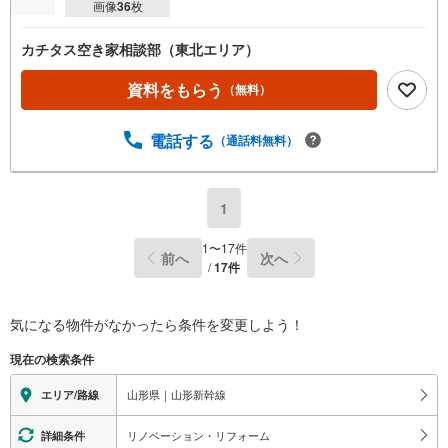
画像
36
枚
カチタス空き家相談部（東北エリア）
資料をもらう
（無料）
電話する
（通話料無料）
1
1
〜
17
件
前へ
次へ
/
17
件
気になる物件がなかったら
条件を変更しよう！
現在の検索条件
山形県｜山形新幹線
エリア/路線
リノベーション・リフォーム
詳細条件