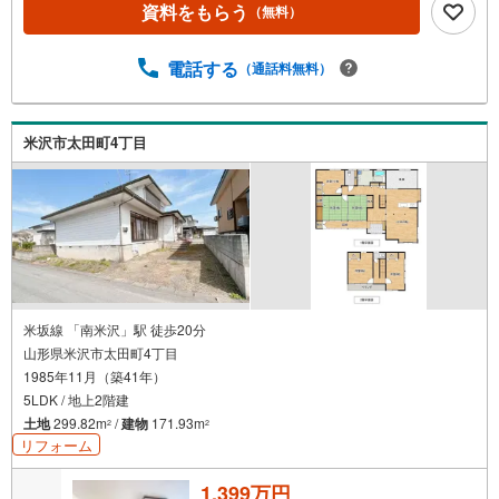
資料をもらう
（無料）
電話する
（通話料無料）
米沢市太田町4丁目
米坂線 「南米沢」駅 徒歩20分
山形県米沢市太田町4丁目
1985年11月（築41年）
5LDK / 地上2階建
土地
299.82m
/
建物
171.93m
2
2
リフォーム
1,399万円