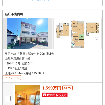
新庄市宮内町
奥羽本線 「新庄」駅から1400m 車:3分
山形県新庄市宮内町
1991年10月（築35年）
4LDK / 地上3階建
土地
423.44m
/
建物
195.78m
2
2
リフォーム
1,599万円
NEW
成約でもらえる