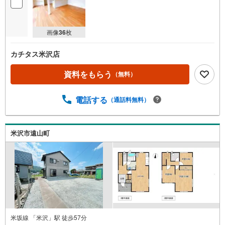
画像
36
枚
カチタス米沢店
資料をもらう
（無料）
電話する
（通話料無料）
米沢市遠山町
米坂線 「米沢」駅 徒歩57分