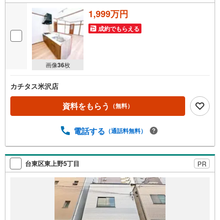
1,999万円
成約でもらえる
画像
36
枚
カチタス米沢店
資料をもらう
（無料）
電話する
（通話料無料）
台東区東上野5丁目
PR