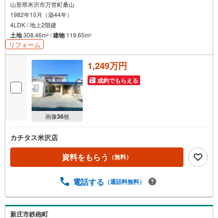
山形県米沢市万世町桑山
1982年10月（築44年）
4LDK / 地上2階建
土地
308.46m
/
建物
119.65m
2
2
リフォーム
1,249万円
成約でもらえる
画像
36
枚
カチタス米沢店
資料をもらう
（無料）
電話する
（通話料無料）
新庄市鉄砲町