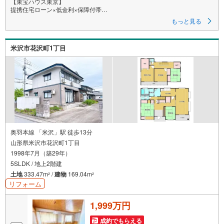
【東宝ハウス東京】
提携住宅ローン×低金利×保障付帯
もっと見る
【Yahoo！ 不動産キャンペーン対象店舗】
当店で物件を成約するとPayPayボーナスライトがもらえる
米沢市花沢町1丁目
「Yahoo！ 不動産 物件ご成約キャンペーン」の対象になります。
「資料をもらう」「見学予約をする」ボタンからお問い合わせください。
※必ずYahoo！ JAPAN IDでログインしてください。
※PayPayボーナスライトは出金と譲渡はできません。
ご案内・詳細な資料のご請求はお気軽にどうぞ♪
お電話でのお問い合わせも常時受け付けております！
お気軽にお問い合わせください。
奥羽本線 「米沢」駅 徒歩13分
山形県米沢市花沢町1丁目
1998年7月（築29年）
5SLDK / 地上2階建
土地
333.47m
/
建物
169.04m
2
2
リフォーム
1,999万円
成約でもらえる