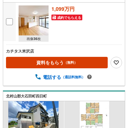
1,099万円
成約でもらえる
画像
36
枚
カチタス米沢店
資料をもらう
（無料）
電話する
（通話料無料）
北村山郡大石田町四日町