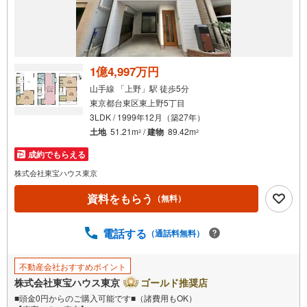
1億4,997万円
山手線 「上野」駅 徒歩5分
東京都台東区東上野5丁目
3LDK / 1999年12月（築27年）
土地
51.21m
/
建物
89.42m
2
2
成約でもらえる
株式会社東宝ハウス東京
資料をもらう
（無料）
電話する
（通話料無料）
不動産会社おすすめポイント
株式会社東宝ハウス東京
ゴールド推奨店
■頭金0円からのご購入可能です■（諸費用もOK）