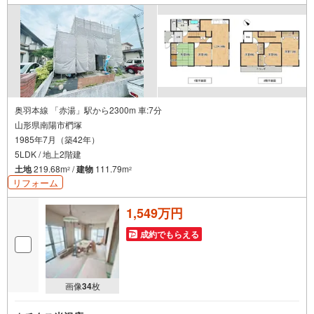
奥羽本線 「赤湯」駅から2300m 車:7分
山形県南陽市椚塚
1985年7月（築42年）
5LDK / 地上2階建
土地
219.68m
/
建物
111.79m
2
2
リフォーム
1,549万円
成約でもらえる
画像
34
枚