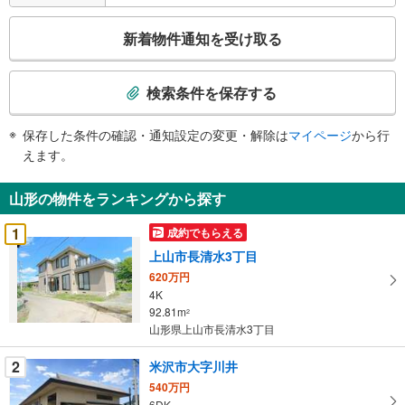
こ
新着物件通知を受け取る
の
検
索
検索条件を保存する
条
件
保存した条件の確認・通知設定の変更・解除は
マイページ
から行
で
えます。
通
知
山形の物件をランキングから探す
を
受
1
成約でもらえる
け
上山市長清水3丁目
取
620万円
る
4K
・
92.81m
2
条
山形県上山市長清水3丁目
件
を
2
米沢市大字川井
マ
540万円
イ
6DK