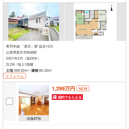
奥羽本線 「新庄」駅 徒歩12分
山形県新庄市鉄砲町
2001年2月（築26年）
2LDK / 地上1階建
土地
369.92m
/
建物
80.32m
2
2
リフォーム
1,299万円
NEW
成約でもらえる
画像
27
枚