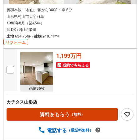
3.他にもファミリーに優しい『あったら良いな』がここにある！ミルク用浄
水サーバー、紙おむつ、アメニティ、大型個室2部屋、各ブースモニター等
奥羽本線 「村山」駅から3600m 車:8分
山形県村山市大字河島
1982年8月（築45年）
6LDK / 地上2階建
土地
634.75m
/
建物
218.71m
2
2
リフォーム
1,199万円
成約でもらえる
画像
36
枚
カチタス山形店
資料をもらう
（無料）
電話する
（通話料無料）