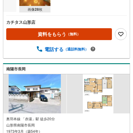
画像
28
枚
カチタス山形店
資料をもらう
（無料）
電話する
（通話料無料）
南陽市長岡
奥羽本線 「赤湯」駅 徒歩20分
山形県南陽市長岡
1973年3月（築54年）