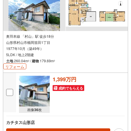
奥羽本線 「村山」駅 徒歩18分
山形県村山市楯岡笛田1丁目
1977年10月（築49年）
5LDK / 地上2階建
土地
260.04m
/
建物
179.69m
2
2
リフォーム
1,399万円
成約でもらえる
画像
36
枚
カチタス山形店