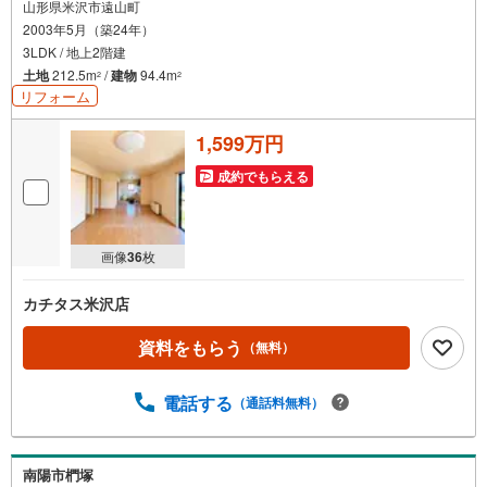
山形県米沢市遠山町
2003年5月（築24年）
3LDK / 地上2階建
土地
212.5m
/
建物
94.4m
2
2
リフォーム
1,599万円
成約でもらえる
画像
36
枚
カチタス米沢店
資料をもらう
（無料）
電話する
（通話料無料）
南陽市椚塚