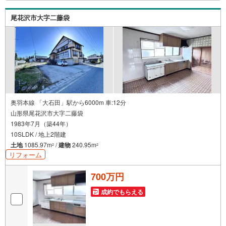
尾花沢市大字二藤袋
奥羽本線 「大石田」駅から6000m 車:12分
山形県尾花沢市大字二藤袋
1983年7月（築44年）
10SLDK / 地上2階建
土地
1085.97m
/
建物
240.95m
2
2
リフォーム
700万円
成約でもらえる