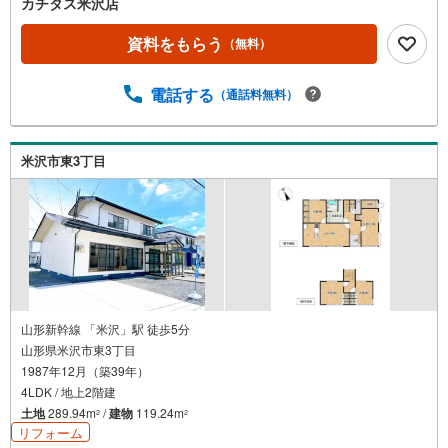
カチタス米沢店
資料をもらう
（無料）
電話する
（通話料無料）
米沢市東3丁目
山形新幹線 「米沢」駅 徒歩5分
山形県米沢市東3丁目
1987年12月（築39年）
4LDK / 地上2階建
土地
289.94m
/
建物
119.24m
2
2
リフォーム