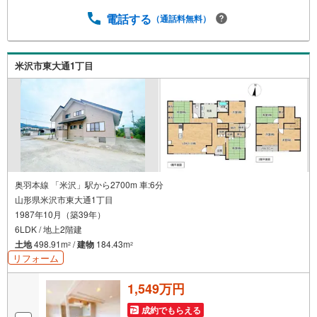
却】【引っ越し】【リフォーム】など住宅に関する様々な
ご質問はもちろん、ご購入時に気になる住宅ローン各種税
電話する
（通話料無料）
金についても、誠心誠意ご説明させて頂きます。各店舗で
はキッズスペースも完備！お子様連れのご家族様で是非お
越しください。営業時間:10:00～18:00（定休日火・水曜日
米沢市東大通1丁目
※店舗により変動あり）現地のご案内も可能ですので、どう
ぞお気軽にお問い合わせください！
奥羽本線 「米沢」駅から2700m 車:6分
山形県米沢市東大通1丁目
1987年10月（築39年）
6LDK / 地上2階建
土地
498.91m
/
建物
184.43m
2
2
リフォーム
1,549万円
成約でもらえる