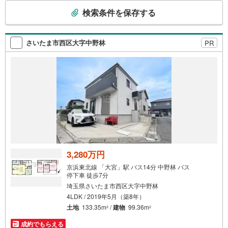
こ
検索条件を保存する
の
検
索
さいたま市西区大字中野林
PR
条
件
で
通
知
を
受
け
取
る
3,280万円
・
京浜東北線 「大宮」駅 バス14分 中野林 バス
条
停下車 徒歩7分
件
埼玉県さいたま市西区大字中野林
を
4LDK / 2019年5月（築8年）
マ
土地
133.35m
/
建物
99.36m
2
2
イ
成約でもらえる