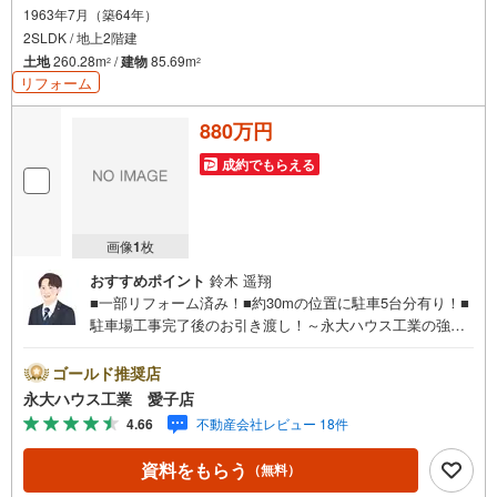
1963年7月（築64年）
2SLDK / 地上2階建
土地
260.28m
/
建物
85.69m
2
2
リフォーム
880万円
成約でもらえる
画像
1
枚
おすすめポイント
鈴木 遥翔
■一部リフォーム済み！■約30mの位置に駐車5台分有り！■
駐車場工事完了後のお引き渡し！～永大ハウス工業の強み
～仙台市を中心に宮城県内の多数店舗で展開中！こちらで
は当社の強みを大きく2つに分けてご紹介！1.＜豊富な不動
ゴールド推奨店
産知識＞戸建・マンション・土地...と種別を問わず不動産
永大ハウス工業 愛子店
を取り扱っております。更に教育施設や商業施設、子育て
4.66
不動産会社レビュー 18件
環境や行政などの地域情報を総合し、お客様により良い物
件選びをして頂けるよう、しっかりとサポートさせて頂き
資料をもらう
（無料）
ます。2.＜経験豊富なスタッフ＞当社では【購入】【売