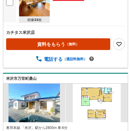
画像
34
枚
カチタス米沢店
資料をもらう
（無料）
電話する
（通話料無料）
米沢市万世町桑山
奥羽本線 「米沢」駅から2800m 車:6分