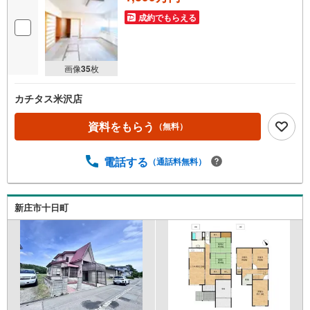
成約でもらえる
画像
35
枚
カチタス米沢店
資料をもらう
（無料）
電話する
（通話料無料）
新庄市十日町