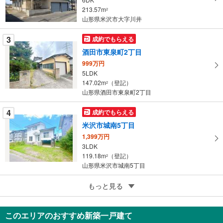
213.57m
ペ
2
山形県米沢市大字川井
ー
ジ
3
成約でもらえる
に
酒田市東泉町2丁目
保
999万円
存
5LDK
す
147.02m
（登記）
2
る
山形県酒田市東泉町2丁目
4
成約でもらえる
米沢市城南5丁目
1,399万円
3LDK
119.18m
（登記）
2
山形県米沢市城南5丁目
4
もっと見る
成約でもらえる
北村山郡大石田町四日町
599万円
このエリアのおすすめ新築一戸建て
10DK