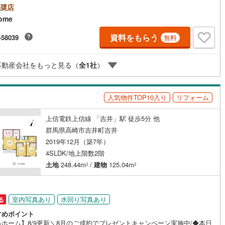
＝＝＝＝＝＝＝＝＝＝＝＝＝＝＝＝＝＝＝＝＝＝＝＝＝＝＝＝【営業時間
奨店
0～19:00】（不定休）上記時間はお電話が繋がりやすくなっております。ぜ
ome
気軽にご連絡下さい！現地を見学される場合は「室内・現地を見学する
料）」ボタンよりご希望の日時をご記入いただけますとスムーズにご案内
資料をもらう
-58039
無料
ッチン
（
1
）
対面キッチン
（
4
）
能です。＝＝＝＝＝＝＝＝＝＝＝＝＝＝＝＝＝＝＝＝＝＝＝＝＝＝
不動産会社をもっと見る（
全
1
社
）
契約、入居関連など
能
（
0
）
人気物件TOP10入り
リフォーム
上信電鉄上信線 「吉井」駅 徒歩5分 他
群馬県高崎市吉井町吉井
機あり
（
5
）
2019年12月（築7年）
4SLDK/地上階数2階
土地
248.44m
/
建物
125.04m
2
2
インクローゼット
床下収納
（
3
）
室内写真あり
水回り写真あり
る
すめポイント
庭
ルホーム】8/9更新＼8月のご成約でプレゼントキャンペーン実施中/◆本日