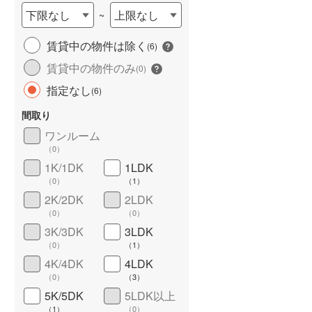
下限なし
上限なし
~
賃貸中の物件は除く
(
6
)
賃貸中の物件のみ
(
0
)
長期優良住宅
（
0
）
指定なし
(
6
)
間取り
ワンルーム
（
0
）
1K/1DK
1LDK
（
0
）
（
1
）
詳しく見る
2K/2DK
2LDK
（
0
）
（
0
）
3K/3DK
3LDK
（
0
）
（
1
）
4K/4DK
4LDK
（
0
）
（
3
）
5K/5DK
5LDK以上
（
1
）
（
0
）