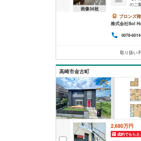
のご
ウッドデ
画像
36
枚
見た
＝＝
ブロンズ推
9:0
構造・規模・
株式会社Sol H
ひお
（無
耐震、免
0078-6014
が可
（
1
）
取り扱い
オンライン対
オンライ
高崎市金古町
オンライ
2,680万円
成約でもらえ