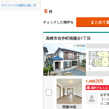
中国
鳥取
マイページの便利な使い方
吾妻郡東
吹き抜け
6
件
四国
徳島
利根郡昭
二世帯向
まとめて
チェックした物件を
邑楽郡板
サービス
九州・沖縄
福岡
邑楽郡大
高崎市吉井町南陽台1丁目
立地
最寄りの
0
0
0
0
0
0
該当物件
該当物件
該当物件
該当物件
該当物件
該当物件
件
件
件
件
件
件
配置、向き、
前道6m
平坦地
（
1,499万円
成約でもらえ
LD
おす
【ソ
リビング
のご
画像
36
枚
（
4
）
見た