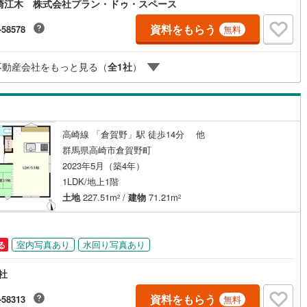
崎江木 株式会社プラン・ドゥ・スペース
資料をもらう
-58578
無料
不動産会社をもっと見る（
全
1
社
）
高崎線 「倉賀野」駅 徒歩14分 他
群馬県高崎市倉賀野町
2023年5月（築4年）
1LDK/地上1階
土地
227.51m
/
建物
71.21m
2
2
室内写真あり
水回り写真あり
る
会社
資料をもらう
-58313
無料