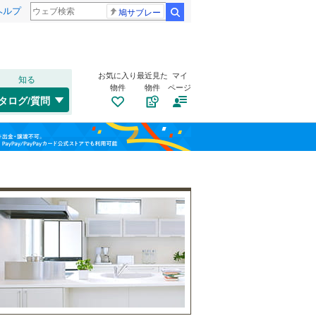
ヘルプ
鳩サブレー
検索
お気に入り
最近見た
マイ
知る
物件
物件
ページ
吾妻線
(
0
)
タログ/質問
湘南新宿ライン（前橋～小田原）
桐生市
金古町
(
(
1
1
)
)
福島
(
2
)
沼田市
吉井町吉井
(
1
)
(
1
)
北陸新幹線
(
2
)
栃木
群馬
山梨
藤岡市
(
0
)
上毛電気鉄道上毛線
(
0
)
みどり市
トイレ２か所
(
0
)
（
5
）
東武小泉線
(
0
)
多野郡上野村
太陽光発電システム
(
0
)
（
0
）
甘楽郡南牧村
(
0
)
和歌山
吾妻郡長野原町
(
0
)
吾妻郡高山村
(
0
)