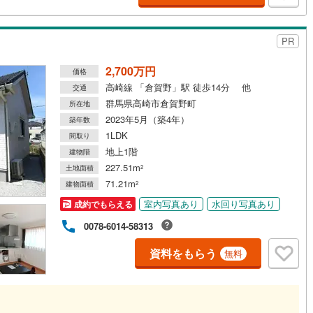
PR
2,700万円
価格
高崎線 「倉賀野」駅 徒歩14分 他
交通
群馬県高崎市倉賀野町
所在地
2023年5月（築4年）
築年数
1LDK
間取り
地上1階
建物階
227.51m
土地面積
2
71.21m
建物面積
2
室内写真あり
水回り写真あり
成約でもらえる
0078-6014-58313
資料をもらう
無料