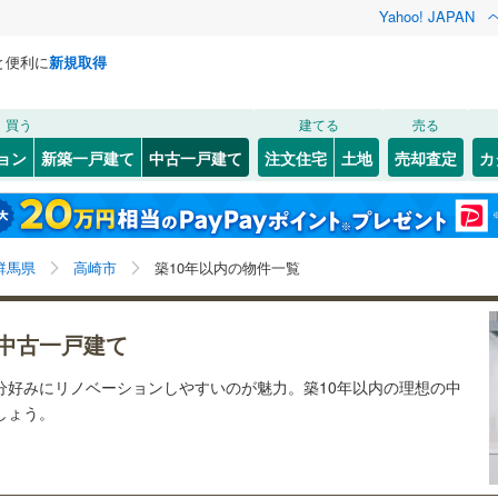
Yahoo! JAPAN
と便利に
新規取得
検索条件を保存しました
買う
建てる
売る
上越線
(
4
)
リノベーション
ョン
新築一戸建て
中古一戸建て
注文住宅
土地
売却査定
カ
この検索条件の新着物件通知は、
マイページ
から設定できます。
信越本線
(
2
)
ション・リフォーム
築古・築30年以上
（
1
）
5
(
1
)
)
高崎市
八千代町
(
6
(
)
1
)
岩手
宮城
秋田
山形
(
)
23
)
太田市
吉井町南陽台
(
18
)
(
1
)
上越新幹線
(
2
)
群馬県、高崎市、築10年以内
神奈川
埼玉
千葉
茨城
群馬県
高崎市
築10年以内の物件一覧
)
渋川市
(
1
)
渓谷鐵道
(
0
)
上信電鉄上信線
(
4
)
0
)
）
安中市
オール電化
(
0
)
（
1
）
長野
富山
石川
福井
中古一戸建て
崎線
(
0
)
東武桐生線
(
0
)
検索条件を保存する
榛東村
台以上
（
(
1
6
)
）
北群馬郡吉岡町
ビルトインガレージ
(
3
)
（
0
）
閉じる
閉じる
お気に入りリストを見る
お気に入りリストを見る
閉じる
閉じる
岐阜
静岡
三重
分好みにリノベーションしやすいのが魅力。築10年以内の理想の中
線
(
0
)
東武日光線
(
0
)
流町
タ付インターホン
(
0
)
甘楽郡下仁田町
防犯カメラ
（
0
）
(
0
)
マイページ
しょう。
兵庫
京都
滋賀
奈良
楽町
(
0
)
吾妻郡中之条町
(
0
)
全体
恋村
(
0
)
吾妻郡草津町
(
0
)