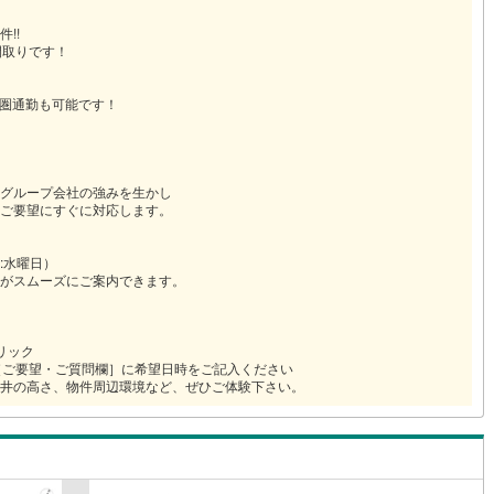
!!
間取りです！
都圏通勤も可能です！
グループ会社の強みを生かし
ご要望にすぐに対応します。
:水曜日）
がスムーズにご案内できます。
リック
［ご要望・ご質問欄］に希望日時をご記入ください
井の高さ、物件周辺環境など、ぜひご体験下さい。