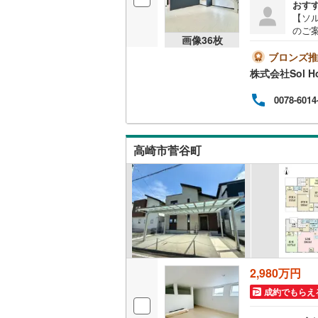
おす
【ソ
のご
画像
36
枚
見た
＝＝
ブロンズ推
9:0
株式会社Sol H
ひお
（無
0078-6014
が可
高崎市菅谷町
2,980万円
成約でもらえ