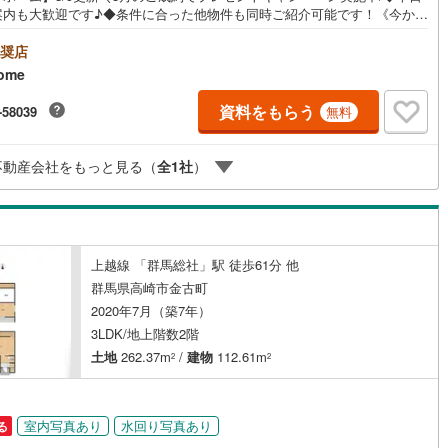
案内も大歓迎です♪◆条件に合った他物件も同時ご紹介可能です！《今から
ッキあり
（
0
）
い、資料が欲しい、ローン相談をしたい、小さな疑問なども大歓迎です♪》
＝＝＝＝＝＝＝＝＝＝＝＝＝＝＝＝＝＝＝＝＝＝＝＝＝＝＝＝【営業時間
奨店
0～19:00】（不定休）上記時間はお電話が繋がりやすくなっております。ぜ
施工・品質・工法関連
ome
気軽にご連絡下さい！現地を見学される場合は「室内・現地を見学する
料）」ボタンよりご希望の日時をご記入いただけますとスムーズにご案内
震、制震構造
住宅性能評価付き
（
0
）
資料をもらう
-58039
無料
能です。＝＝＝＝＝＝＝＝＝＝＝＝＝＝＝＝＝＝＝＝＝＝＝＝＝＝
不動産会社をもっと見る（
全
1
社
）
応
ン内見(相談)可
（
2
）
IT重説可
（
0
）
上越線 「群馬総社」駅 徒歩61分 他
ン対応とは？
群馬県高崎市金古町
2020年7月（築7年）
3LDK/地上階数2階
土地
262.37m
/
建物
112.61m
2
2
室内写真あり
水回り写真あり
る