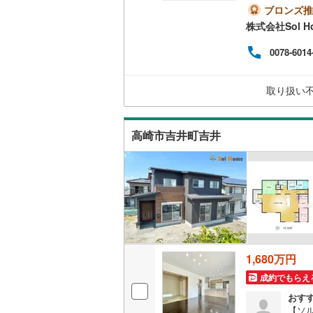
＝＝
ブロンズ推
9:0
株式会社Sol H
キッチン
ひお
（無
0078-6014
独立型キ
が可
取り扱い
販売、価格、
即入居可
高崎市吉井町吉井
浴室
浴室乾燥
収納
ウォーク
1,680万円
（
3
）
成約でもらえ
おす
バルコニー、
【ソ