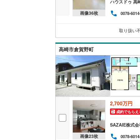
ハウスドゥ 高
画像
36
枚
0078-6014
取り扱い
高崎市倉賀野町
2,700万円
成約でもらえ
SAZAIE株式
画像
23
枚
0078-6014