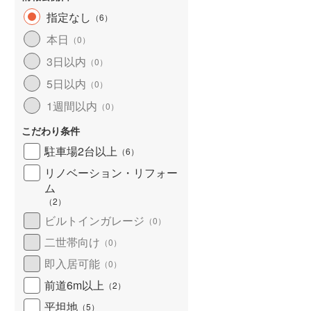
指定なし
（
6
）
本日
（
0
）
3日以内
（
0
）
5日以内
（
0
）
1週間以内
（
0
）
こだわり条件
駐車場2台以上
（
6
）
リノベーション・リフォー
ム
（
2
）
ビルトインガレージ
（
0
）
二世帯向け
（
0
）
即入居可能
（
0
）
前道6m以上
（
2
）
平坦地
（
5
）