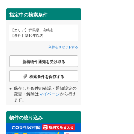
利根郡川場村
(
0
)
間取り変更可能
（
0
）
指定中の検索条件
佐波郡玉村町
(
1
)
3階建て以上
（
0
）
エリア
群馬県、高崎市
邑楽郡千代田町
(
1
)
宮崎
鹿児島
沖縄
条件
築10年以内
条件をリセットする
こ
小学校まで1km以内
（
0
）
新着物件通知を受け取る
の
する
る
条件をリセットする
条件をリセットする
条件をリセットする
条件をリセットする
条件をリセットする
条件をリセットする
検
索
検索条件を保存する
条
南道路
（
3
）
件
保存した条件の確認・通知設定の
で
変更・解除は
マイページ
から行え
通
ます。
知
を
受
物件の絞り込み
け
取
る