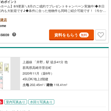
すめポイント
ルホーム】8/9更新＼8月のご成約でプレゼントキャンペーン実施中/◆本日
案内も大歓迎です♪◆条件に合った他物件も同時ご紹介可能です！《今から
い、資料が欲しい、ローン相談をしたい、小さな疑問なども大歓迎です♪》
＝＝＝＝＝＝＝＝＝＝＝＝＝＝＝＝＝＝＝＝＝＝＝＝＝＝＝＝【営業時間
奨店
0～19:00】（不定休）上記時間はお電話が繋がりやすくなっております。ぜ
ome
気軽にご連絡下さい！現地を見学される場合は「室内・現地を見学する
料）」ボタンよりご希望の日時をご記入いただけますとスムーズにご案内
資料をもらう
-58039
無料
能です。＝＝＝＝＝＝＝＝＝＝＝＝＝＝＝＝＝＝＝＝＝＝＝＝＝＝
上越線 「井野」駅 徒歩41分 他
群馬県高崎市菅谷町
2020年11月（築6年）
4SLDK/地上2階建
土地
202.45m
/
建物
118.41m
2
2
室内写真あり
水回り写真あり
る