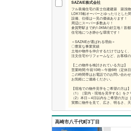
SAZAIE株式会社
フル装備住宅の富士住建建築 築浅物件
LDK15帖オーバーとゆったりとした
設備、仕様は一見の価値あります！
周辺にスーパー多数あり！
倉賀野駅まで約1.0KMの好立地！首
住宅地につき静かな環境です！
＜SAZAIEが選ばれる理由＞
〇豊富な事業実績
土地や物件を仲介するだけではなく、
注文住宅やリフォームなど、お客様の
【この物件を検討されている方は】
営業時間:午前10時～午後6時（定休日
この時間帯はお電話でのお問い合わせ
お気軽にご連絡ください。
【現地での物件見学をご希望の方は】
（1）［室内・現地を見学する］をク
（2）本日～4日以内をご希望の方は
実際に物件を見て、広さ、明るさ、天
高崎市八千代町3丁目