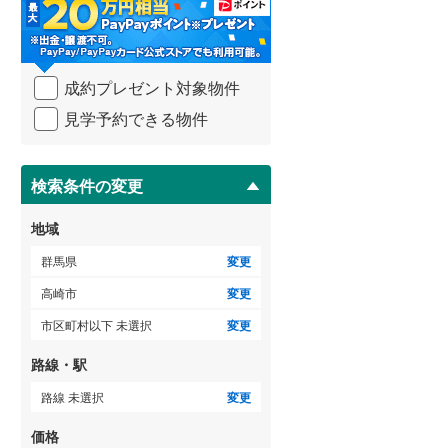
・
条
件
を
成約プレゼント対象物件
マ
イ
見学予約できる物件
ペ
ー
ジ
に
検索条件の変更
保
存
地域
す
る
群馬県
変更
高崎市
変更
市区町村以下 未選択
変更
路線・駅
路線 未選択
変更
価格