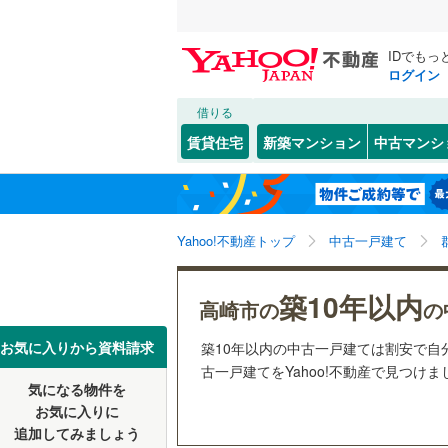
IDでもっ
ログイン
借りる
北海道
JR
北海道
高崎線
(
2
)
こだわり条件
リフォーム、
賃貸住宅
新築マンション
中古マンシ
両毛線
(
2
)
リノベー
前橋市
倉賀野町
(
1
東北
青森
（
2
）
伊勢崎市
菅谷町
(
1
八高線
(
2
)
関東
東京
Yahoo!不動産トップ
中古一戸建て
設備
館林市
(
2
私鉄・その他
わたらせ
富岡市
床暖房
(
（
2
信越・北陸
新潟
築10年以内
高崎市の
の
東武伊勢
北群馬郡
駐車場2
東海
愛知
お気に入りから資料請求
築10年以内の中古一戸建ては割安で自
東武佐野
多野郡神
ＴＶモニ
古一戸建てをYahoo!不動産で見つけま
気になる物件を
（
5
）
近畿
大阪
甘楽郡甘
お気に入りに
追加してみましょう
間取り、居室
吾妻郡嬬