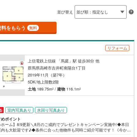
島根
岡山
広島
山口
吾妻町
(
0
)
利根郡片品村
(
1
)
（
1
）
バリアフリー住宅
（
3
）
並び替え
香川
愛媛
高知
和村
(
0
)
利根郡みなかみ町
(
0
)
け
（
0
）
平屋・1階建て
（
1
）
保存した条件を見る
資料をもらう
無料
倉町
(
0
)
邑楽郡明和町
(
0
)
ルーム（納戸）
（
0
）
佐賀
長崎
熊本
大分
泉町
(
5
)
邑楽郡邑楽町
(
1
)
リフォーム
駅が始発駅
（
1
）
海まで2km以内
（
0
）
上信電鉄上信線 「馬庭」駅 徒歩30分 他
この条件で検索する
この条件で検索する
この条件で検索する
この条件で検索する
この条件で検索する
この条件で検索する
市区町村以下を選択
市区町村を選択す
駅を選択する
群馬県高崎市吉井町南陽台1丁目
2019年11月（築7年）
建ち方、日当たり
5DK/地上階数2階
以上
（
2
）
角地
（
1
）
土地
189.75m
/
建物
116.1m
2
2
5
）
室内写真あり
水回り写真あり
る
すめポイント
ルホーム】8/9更新＼8月のご成約でプレゼントキャンペーン実施中/◆本日
ダイニング15畳以上
案内も大歓迎です♪◆条件に合った他物件も同時ご紹介可能です！《今から
い、資料が欲しい、ローン相談をしたい、小さな疑問なども大歓迎です♪》