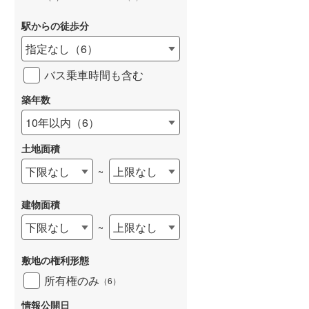
駅からの徒歩分
指定なし
（
6
）
バス乗車時間も含む
築年数
10年以内
（
6
）
土地面積
下限なし
上限なし
~
建物面積
下限なし
上限なし
~
敷地の権利形態
所有権のみ
（
6
）
情報公開日