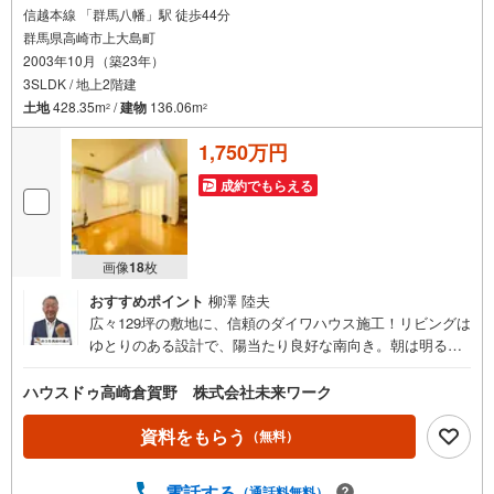
信越本線 「群馬八幡」駅 徒歩44分
群馬県高崎市上大島町
2003年10月（築23年）
3SLDK / 地上2階建
土地
428.35m
/
建物
136.06m
2
2
1,750万円
成約でもらえる
画像
18
枚
おすすめポイント
柳澤 陸夫
広々129坪の敷地に、信頼のダイワハウス施工！リビングは
ゆとりのある設計で、陽当たり良好な南向き。朝は明るい
日差しの中でゆっくり朝食、午後はウッドデッキで読書や
家庭菜園、なんて贅沢な時間も。3台以上駐車できる広いス
ハウスドゥ高崎倉賀野 株式会社未来ワーク
ペースは、趣味の車や来客もウェルカム。家中オール電化
で光熱費もスマート＆安心。太陽光発電や浴室乾燥機、ウ
資料をもらう
（無料）
ォークインクローゼットなど、快適設備が充実。2017年に
は外壁やキッチンのメンテナンスも実施済みで、きれいに
電話する
（通話料無料）