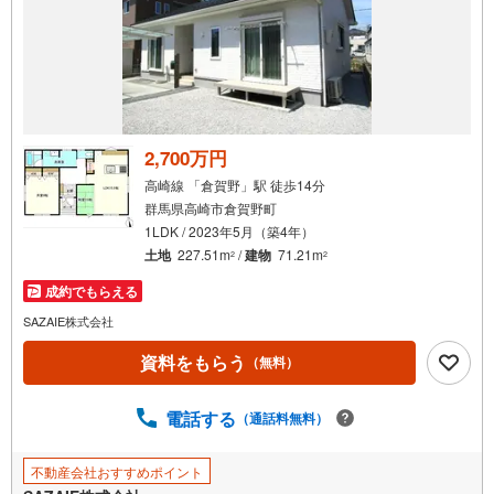
2,700万円
高崎線 「倉賀野」駅 徒歩14分
群馬県高崎市倉賀野町
1LDK / 2023年5月（築4年）
土地
227.51m
/
建物
71.21m
2
2
成約でもらえる
SAZAIE株式会社
資料をもらう
（無料）
電話する
（通話料無料）
不動産会社おすすめポイント