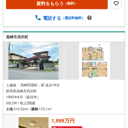
資料をもらう
（無料）
電話する
（通話料無料）
高崎市貝沢町
上越線 「高崎問屋町」駅 徒歩16分
群馬県高崎市貝沢町
1995年6月（築32年）
5SLDK / 地上2階建
土地
310.02m
/
建物
172.1m
2
2
1,999万円