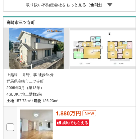
取り扱い不動産会社をもっと見る（
全
2
社
）
高崎市三ツ寺町
上越線 「井野」駅 徒歩64分
群馬県高崎市三ツ寺町
2009年3月（築18年）
4SLDK / 地上階数2階
土地
157.73m
/
建物
126.23m
2
2
1,880万円
NEW
成約でもらえる