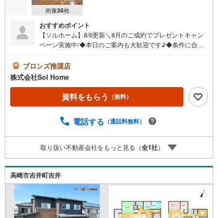
画像
36
枚
おすすめポイント
【ソルホーム】8/6更新＼8月のご成約でプレゼントキャン
ペーン実施中/◆本日のご案内も大歓迎です♪◆条件に合っ
た他物件も同時ご紹介可能です！《今から見たい、資料が
欲しい、ローン相談をしたい、小さな疑問なども大歓迎で
ブロンズ推奨店
す♪》＝＝＝＝＝＝＝＝＝＝＝＝＝＝＝＝＝＝＝＝＝＝＝
株式会社Sol Home
＝＝＝＝＝＝＝【営業時間 9:00～19:00】（不定休）上記
時間はお電話が繋がりやすくなっております。ぜひお気軽
資料をもらう
（無料）
にご連絡下さい！現地を見学される場合は「室内・現地を
見学する（無料）」ボタンよりご希望の日時をご記入いた
電話する
（通話料無料）
だけますとスムーズにご案内が可能です。＝＝＝＝＝＝＝
＝＝＝＝＝＝＝＝＝＝＝＝＝＝＝＝＝＝＝
取り扱い不動産会社をもっと見る（
全
1
社
）
高崎市吉井町吉井