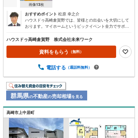
画像
13
枚
おすすめポイント
松原 幸之介
ハウスドゥ高崎倉賀野では、皆様との出会いを大切にして
おります。マイホームというビックイベント全力でサポー
トさせていただきます
ハウスドゥ高崎倉賀野 株式会社未来ワーク
資料をもらう
（無料）
電話する
（通話料無料）
群馬県
不動産
売却相場
の
の
を見る
高崎市上中居町