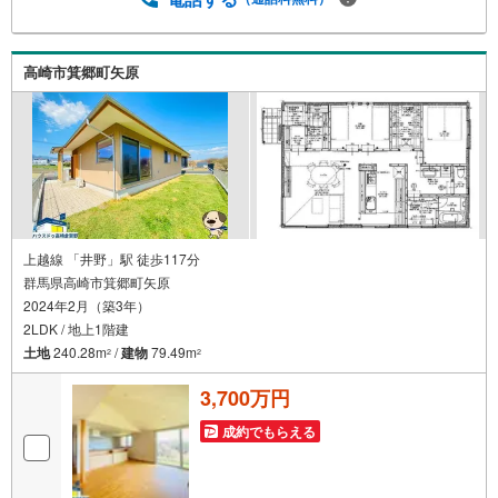
住み続けられます。三方道路の角地で開放感たっぷり！静
かな環境で、ゆったりと自分らしい時間を楽しめるおうち
です。趣味も暮らしも、もっと自由に。そんな毎日がここ
から始まります。 新築・中古問わず幅広くご紹介可能で
高崎市箕郷町矢原
す！他社様の掲載物件もご案内できることが多いため、
「これ気になる！」と思ったら、ハウスドゥ高崎倉賀野ま
でお気軽にご相談ください（*^^*）
上越線 「井野」駅 徒歩117分
群馬県高崎市箕郷町矢原
2024年2月（築3年）
2LDK / 地上1階建
土地
240.28m
/
建物
79.49m
2
2
3,700万円
成約でもらえる