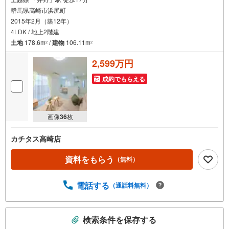
群馬県高崎市浜尻町
2015年2月（築12年）
4LDK / 地上2階建
土地
178.6m
/
建物
106.11m
2
2
2,599万円
成約でもらえる
画像
36
枚
カチタス高崎店
資料をもらう
（無料）
電話する
（通話料無料）
こ
検索条件を保存する
の