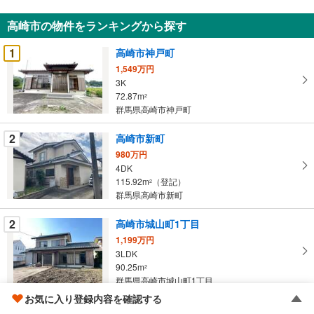
知
高崎市の物件をランキングから探す
を
受
1
高崎市神戸町
け
1,549万円
取
3K
る
72.87m
2
・
群馬県高崎市神戸町
条
2
高崎市新町
件
を
980万円
4DK
マ
115.92m
（登記）
2
イ
群馬県高崎市新町
ペ
ー
2
高崎市城山町1丁目
ジ
1,199万円
に
3LDK
保
90.25m
2
存
群馬県高崎市城山町1丁目
す
お気に入り登録内容を確認する
る
4
高崎市山名町