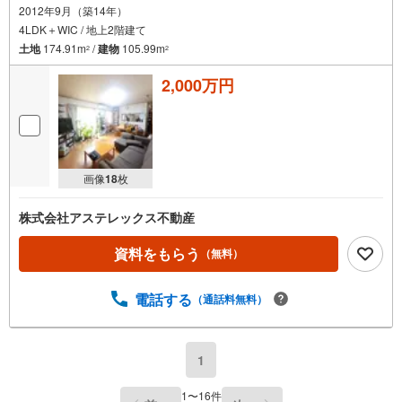
2012年9月（築14年）
記入ください
実際に物件を見て、広さ、明るさ、天井の高さ、物件周辺環境など、ぜひ
4LDK＋WIC / 地上2階建て
ご体験下さい。
土地
174.91m
/
建物
105.99m
2
2
2,000万円
画像
18
枚
株式会社アステレックス不動産
資料をもらう
（無料）
電話する
（通話料無料）
1
1
〜
16
件