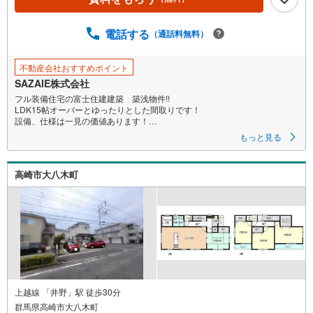
ジ
に
電話する
保
（通話料無料）
存
す
不動産会社おすすめポイント
る
SAZAIE株式会社
フル装備住宅の富士住建建築 築浅物件!!
LDK15帖オーバーとゆったりとした間取りです！
設備、仕様は一見の価値あります！
周辺にスーパー多数あり！
もっと見る
倉賀野駅まで約1.0KMの好立地！首都圏通勤も可能です！
住宅地につき静かな環境です！
高崎市大八木町
＜SAZAIEが選ばれる理由＞
〇豊富な事業実績
土地や物件を仲介するだけではなく、グループ会社の強みを生かし
注文住宅やリフォームなど、お客様のご要望にすぐに対応します。
【この物件を検討されている方は】
営業時間:午前10時～午後6時（定休日:水曜日）
この時間帯はお電話でのお問い合わせがスムーズにご案内できます。
お気軽にご連絡ください。
【現地での物件見学をご希望の方は】
上越線 「井野」駅 徒歩30分
（1）［室内・現地を見学する］をクリック
群馬県高崎市大八木町
（2）本日～4日以内をご希望の方は［ご要望・ご質問欄］に希望日時をご