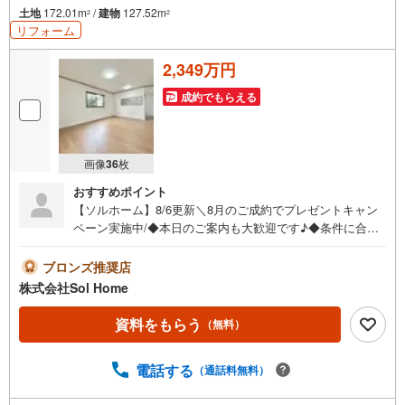
土地
172.01m
/
建物
127.52m
2
2
リフォーム
2,349万円
成約でもらえる
画像
36
枚
おすすめポイント
【ソルホーム】8/6更新＼8月のご成約でプレゼントキャン
ペーン実施中/◆本日のご案内も大歓迎です♪◆条件に合っ
た他物件も同時ご紹介可能です！《今から見たい、資料が
欲しい、ローン相談をしたい、小さな疑問なども大歓迎で
ブロンズ推奨店
す♪》＝＝＝＝＝＝＝＝＝＝＝＝＝＝＝＝＝＝＝＝＝＝＝
株式会社Sol Home
＝＝＝＝＝＝＝【営業時間 9:00～19:00】（不定休）上記
時間はお電話が繋がりやすくなっております。ぜひお気軽
資料をもらう
（無料）
にご連絡下さい！現地を見学される場合は「室内・現地を
見学する（無料）」ボタンよりご希望の日時をご記入いた
電話する
（通話料無料）
だけますとスムーズにご案内が可能です。＝＝＝＝＝＝＝
＝＝＝＝＝＝＝＝＝＝＝＝＝＝＝＝＝＝＝