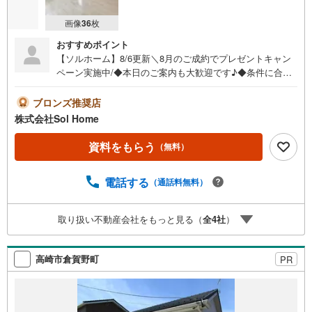
画像
36
枚
おすすめポイント
【ソルホーム】8/6更新＼8月のご成約でプレゼントキャン
ペーン実施中/◆本日のご案内も大歓迎です♪◆条件に合っ
た他物件も同時ご紹介可能です！《今から見たい、資料が
欲しい、ローン相談をしたい、小さな疑問なども大歓迎で
ブロンズ推奨店
す♪》＝＝＝＝＝＝＝＝＝＝＝＝＝＝＝＝＝＝＝＝＝＝＝
株式会社Sol Home
＝＝＝＝＝＝＝【営業時間 9:00～19:00】（不定休）上記
時間はお電話が繋がりやすくなっております。ぜひお気軽
資料をもらう
（無料）
にご連絡下さい！現地を見学される場合は「室内・現地を
見学する（無料）」ボタンよりご希望の日時をご記入いた
電話する
（通話料無料）
だけますとスムーズにご案内が可能です。＝＝＝＝＝＝＝
＝＝＝＝＝＝＝＝＝＝＝＝＝＝＝＝＝＝＝
取り扱い不動産会社をもっと見る（
全
4
社
）
高崎市倉賀野町
PR