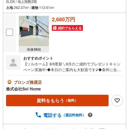
3LDK / 地上階数2階
土地
262.37m
/
建物
112.61m
2
2
2,680万円
成約でもらえる
画像
36
枚
おすすめポイント
【ソルホーム】8/6更新＼8月のご成約でプレゼントキャン
ペーン実施中/◆本日のご案内も大歓迎です♪◆条件に合っ
た他物件も同時ご紹介可能です！《今から見たい、資料が
欲しい、ローン相談をしたい、小さな疑問なども大歓迎で
ブロンズ推奨店
す♪》＝＝＝＝＝＝＝＝＝＝＝＝＝＝＝＝＝＝＝＝＝＝＝
株式会社Sol Home
＝＝＝＝＝＝＝【営業時間 9:00～19:00】（不定休）上記
時間はお電話が繋がりやすくなっております。ぜひお気軽
資料をもらう
（無料）
にご連絡下さい！現地を見学される場合は「室内・現地を
見学する（無料）」ボタンよりご希望の日時をご記入いた
電話する
（通話料無料）
だけますとスムーズにご案内が可能です。＝＝＝＝＝＝＝
＝＝＝＝＝＝＝＝＝＝＝＝＝＝＝＝＝＝＝