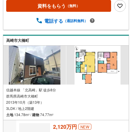
資料をもらう
（無料）
電話する
（通話料無料）
高崎市大橋町
信越本線 「北高崎」駅 徒歩8分
群馬県高崎市大橋町
2013年10月（築13年）
3LDK / 地上2階建
土地
134.78m
/
建物
74.77m
2
2
2,120万円
NEW