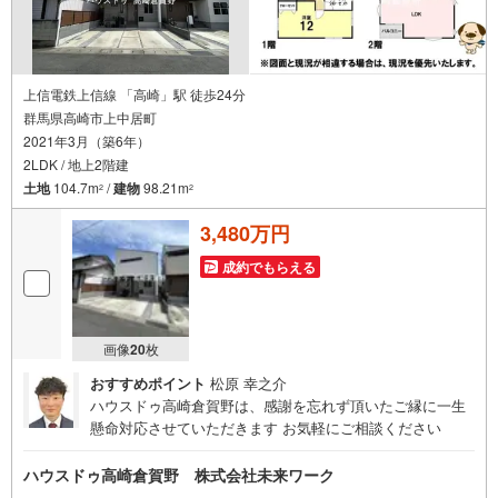
上信電鉄上信線 「高崎」駅 徒歩24分
群馬県高崎市上中居町
2021年3月（築6年）
2LDK / 地上2階建
土地
104.7m
/
建物
98.21m
2
2
3,480万円
成約でもらえる
画像
20
枚
おすすめポイント
松原 幸之介
ハウスドゥ高崎倉賀野は、感謝を忘れず頂いたご縁に一生
懸命対応させていただきます お気軽にご相談ください
ハウスドゥ高崎倉賀野 株式会社未来ワーク