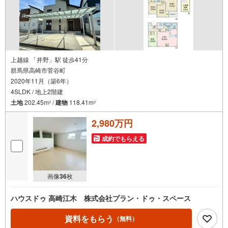
上越線 「井野」駅 徒歩41分
群馬県高崎市菅谷町
2020年11月（築6年）
4SLDK / 地上2階建
土地
202.45m
/
建物
118.41m
2
2
2,980万円
成約でもらえる
画像
36
枚
ハウスドゥ 高崎江木 株式会社プラン・ドゥ・スペース
資料をもらう
（無料）