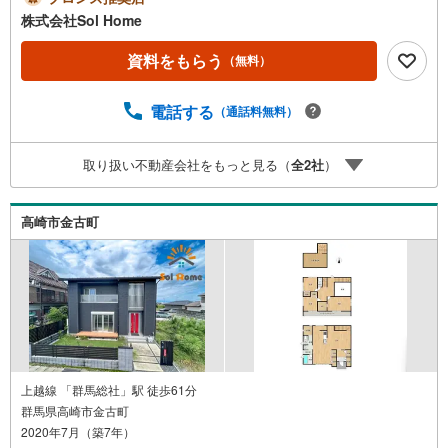
す♪》＝＝＝＝＝＝＝＝＝＝＝＝＝＝＝＝＝＝＝＝＝＝＝
株式会社Sol Home
＝＝＝＝＝＝＝【営業時間 9:00～19:00】（不定休）上記
時間はお電話が繋がりやすくなっております。ぜひお気軽
資料をもらう
（無料）
にご連絡下さい！現地を見学される場合は「室内・現地を
見学する（無料）」ボタンよりご希望の日時をご記入いた
電話する
（通話料無料）
だけますとスムーズにご案内が可能です。＝＝＝＝＝＝＝
＝＝＝＝＝＝＝＝＝＝＝＝＝＝＝＝＝＝＝
取り扱い不動産会社をもっと見る（
全
2
社
）
高崎市金古町
上越線 「群馬総社」駅 徒歩61分
群馬県高崎市金古町
2020年7月（築7年）