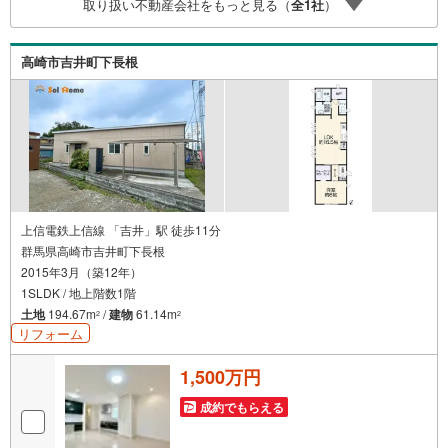
取り扱い不動産会社をもっと見る（
全
1
社
）
高崎市吉井町下長根
上信電鉄上信線 「吉井」駅 徒歩11分
群馬県高崎市吉井町下長根
2015年3月（築12年）
1SLDK / 地上階数1階
土地
194.67m
/
建物
61.14m
2
2
リフォーム
1,500万円
成約でもらえる