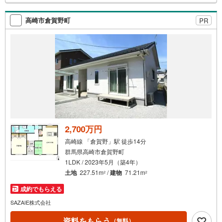
検
索
高崎市倉賀野町
PR
条
件
で
通
知
を
受
け
取
る
2,700万円
・
高崎線 「倉賀野」駅 徒歩14分
条
群馬県高崎市倉賀野町
件
1LDK / 2023年5月（築4年）
を
土地
227.51m
/
建物
71.21m
2
2
マ
成約でもらえる
イ
ペ
SAZAIE株式会社
ー
資料をもらう
（無料）