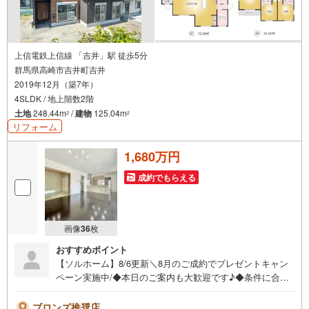
上信電鉄上信線 「吉井」駅 徒歩5分
群馬県高崎市吉井町吉井
2019年12月（築7年）
4SLDK / 地上階数2階
土地
248.44m
/
建物
125.04m
2
2
リフォーム
1,680万円
成約でもらえる
画像
36
枚
おすすめポイント
【ソルホーム】8/6更新＼8月のご成約でプレゼントキャン
ペーン実施中/◆本日のご案内も大歓迎です♪◆条件に合っ
た他物件も同時ご紹介可能です！《今から見たい、資料が
欲しい、ローン相談をしたい、小さな疑問なども大歓迎で
ブロンズ推奨店