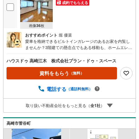
成約でもらえる
画像
36
枚
おすすめポイント
堀 優菜
愛車を格納できるビルトインガレージのあるお家を内覧し
ませんか？3階建ての懸念点でもある移動も、ホームエレベ
ーター完備でラクチン 重い荷物の運搬や足腰に不安のある
ご家族様も安心して暮らせます ハウスドゥ高崎江木店で
ハウスドゥ 高崎江木 株式会社プラン・ドゥ・スペース
は、お客様とのご縁を大切に、お客様に寄り添い、理想の
お家探しを全力でサポートいたします。物件の詳細やご内
資料をもらう
（無料）
覧予約はハウスドゥ高崎江木までお問合せください。
電話する
（通話料無料）
取り扱い不動産会社をもっと見る（
全
1
社
）
高崎市菅谷町