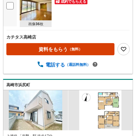
成約でもらえる
画像
36
枚
カチタス高崎店
資料をもらう
（無料）
電話する
（通話料無料）
高崎市浜尻町
上越線 「井野」駅 徒歩17分