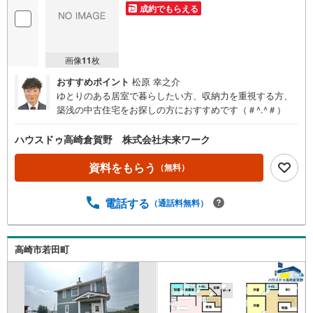
成約でもらえる
画像
11
枚
おすすめポイント
松原 幸之介
ゆとりのある居室で暮らしたい方、収納力を重視する方、
築浅の中古住宅をお探しの方におすすめです（＃^.^＃）
ハウスドゥ高崎倉賀野 株式会社未来ワーク
資料をもらう
（無料）
電話する
（通話料無料）
高崎市若田町