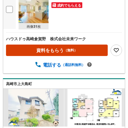
成約でもらえる
画像
31
枚
ハウスドゥ高崎倉賀野 株式会社未来ワーク
資料をもらう
（無料）
電話する
（通話料無料）
高崎市上大島町