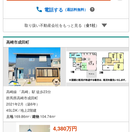
電話する
（通話料無料）
取り扱い不動産会社をもっと見る（
全
1
社
）
高崎市成田町
高崎線 「高崎」駅 徒歩23分
群馬県高崎市成田町
2021年2月（築6年）
4SLDK / 地上2階建
土地
169.86m
/
建物
104.74m
2
2
4,380万円