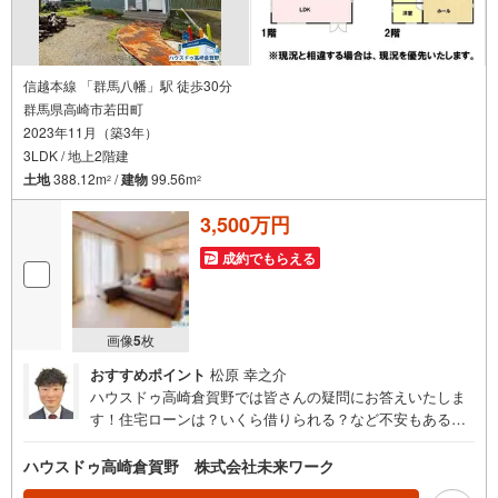
信越本線 「群馬八幡」駅 徒歩30分
群馬県高崎市若田町
2023年11月（築3年）
3LDK / 地上2階建
土地
388.12m
/
建物
99.56m
2
2
3,500万円
成約でもらえる
画像
5
枚
おすすめポイント
松原 幸之介
ハウスドゥ高崎倉賀野では皆さんの疑問にお答えいたしま
す！住宅ローンは？いくら借りられる？など不安もあると
思いますがぜひお気軽にご相談ください
ハウスドゥ高崎倉賀野 株式会社未来ワーク