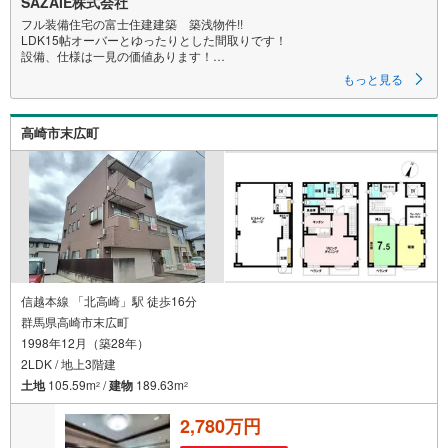
SAZAIE株式会社
フル装備住宅の富士住建建築 築浅物件!!
LDK15帖オーバーとゆったりとした間取りです！
設備、仕様は一見の価値あります！
周辺にスーパー多数あり！
もっと見る
倉賀野駅まで約1.0KMの好立地！首都圏通勤も可能です！
住宅地につき静かな環境です！
高崎市末広町
＜SAZAIEが選ばれる理由＞
〇豊富な事業実績
土地や物件を仲介するだけではなく、グループ会社の強みを生かし
注文住宅やリフォームなど、お客様のご要望にすぐに対応します。
【この物件を検討されている方は】
営業時間:午前10時～午後6時（定休日:水曜日）
この時間帯はお電話でのお問い合わせがスムーズにご案内できます。
お気軽にご連絡ください。
【現地での物件見学をご希望の方は】
信越本線 「北高崎」駅 徒歩16分
（1）［室内・現地を見学する］をクリック
群馬県高崎市末広町
（2）本日～4日以内をご希望の方は［ご要望・ご質問欄］に希望日時をご
1998年12月（築28年）
記入ください
実際に物件を見て、広さ、明るさ、天井の高さ、物件周辺環境など、ぜひ
2LDK / 地上3階建
ご体験下さい。
土地
105.59m
/
建物
189.63m
2
2
2,780万円