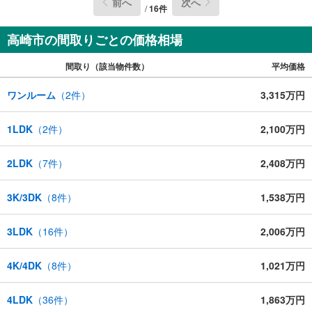
前へ
次へ
/
16
件
高崎市の間取りごとの価格相場
間取り（該当物件数）
平均価格
ワンルーム
（
2
件）
3,315万円
1LDK
（
2
件）
2,100万円
2LDK
（
7
件）
2,408万円
3K/3DK
（
8
件）
1,538万円
3LDK
（
16
件）
2,006万円
4K/4DK
（
8
件）
1,021万円
4LDK
（
36
件）
1,863万円