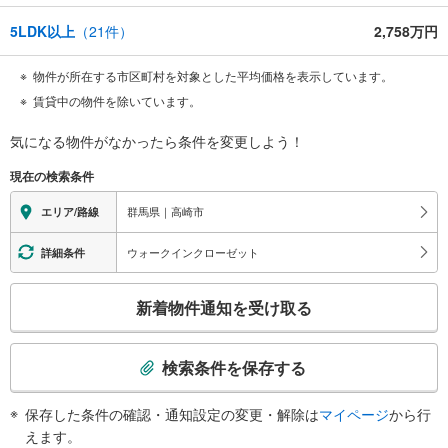
5LDK以上
（
21
件）
2,758万円
物件が所在する市区町村を対象とした平均価格を表示しています。
賃貸中の物件を除いています。
気になる物件がなかったら
条件を変更しよう！
現在の検索条件
群馬県｜高崎市
エリア/路線
ウォークインクローゼット
詳細条件
こ
新着物件通知を受け取る
の
検
索
検索条件を保存する
条
件
保存した条件の確認・通知設定の変更・解除は
マイページ
から行
で
えます。
通