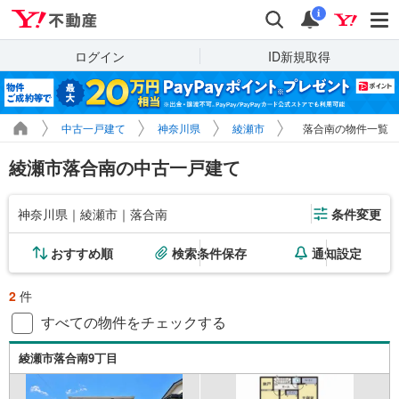
Yahoo!不動産
検索
通知
i
ログイン
ID新規取得
中古一戸建て
神奈川県
綾瀬市
落合南の物件一覧
綾瀬市落合南の中古一戸建て
神奈川県｜綾瀬市｜落合南
条件変更
おすすめ順
検索条件保存
通知設定
2
件
すべての物件をチェックする
綾瀬市落合南9丁目