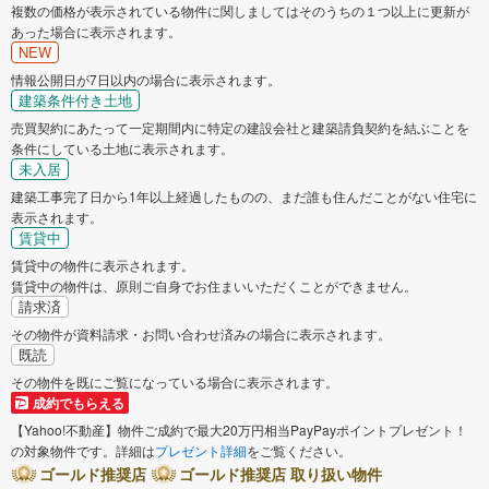
複数の価格が表示されている物件に関しましてはそのうちの１つ以上に更新が
あった場合に表示されます。
NEW
情報公開日が7日以内の場合に表示されます。
建築条件付き土地
売買契約にあたって一定期間内に特定の建設会社と建築請負契約を結ぶことを
条件にしている土地に表示されます。
未入居
建築工事完了日から1年以上経過したものの、まだ誰も住んだことがない住宅に
表示されます。
賃貸中
賃貸中の物件に表示されます。
賃貸中の物件は、原則ご自身でお住まいいただくことができません。
請求済
その物件が資料請求・お問い合わせ済みの場合に表示されます。
既読
その物件を既にご覧になっている場合に表示されます。
成約でもらえる
【Yahoo!不動産】物件ご成約で最大20万円相当PayPayポイントプレゼント！
の対象物件です。詳細は
プレゼント詳細
をご覧ください。
ゴールド推奨店
ゴールド推奨店 取り扱い物件