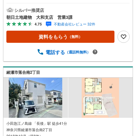
ングも楽しめる、ゆとりのお庭付き。◇圧迫感の少ない暮
らしが叶う角地の区画条件◆建物面積100平米以上、全室6
シルバー推奨店
帖以上の大型プラン◇対面キッチンを採用した、家族の会
朝日土地建物 大和支店 営業3課
話が自然と弾むリビング。◆浴室テレビを楽しみながらゆ
4.75
不動産会社レビュー 32件
ったり寛げるユニットバス◇16.5帖のLDKと6帖の和室を備
えた、ゆとりある1階フロア◆全室南向きの4LDK。陽当た
資料をもらう
（無料）
り・通風ともに良好です。◇室内は大変丁寧にお使いで
す。ぜひ現地でお確かめください。
電話する
（通話料無料）
綾瀬市落合南2丁目
小田急江ノ島線 「長後」駅 徒歩41分
神奈川県綾瀬市落合南2丁目
2018年10月（築8年）