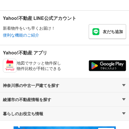
Yahoo!不動産 LINE公式アカウント
新着物件をいち早くお届け！
友だち追加
便利な機能のご紹介
Yahoo!不動産 アプリ
地図でサクッと物件探し
物件比較が手軽にできる
神奈川県の中古一戸建てを探す
綾瀬市の不動産情報を探す
路線・駅から探す
地域から探す
暮らしのお役立ち情報
不動産・住宅
賃貸住宅
通勤・通学時間から探す
地図から探す
マンションカタログ
教えて！住まいの先生
新築マンション
中古マンション