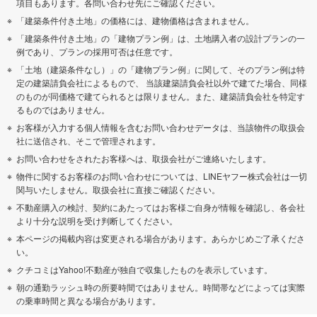
項目もあります。各問い合わせ先にご確認ください。
「建築条件付き土地」の価格には、建物価格は含まれません。
「建築条件付き土地」の「建物プラン例」は、土地購入者の設計プランの一
例であり、プランの採用可否は任意です。
「土地（建築条件なし）」の「建物プラン例」に関して、そのプラン例は特
定の建築請負会社によるもので、 当該建築請負会社以外で建てた場合、同様
のものが同価格で建てられるとは限りません。また、建築請負会社を特定す
るものではありません。
お客様が入力する個人情報を含むお問い合わせデータは、当該物件の取扱会
社に送信され、そこで管理されます。
お問い合わせをされたお客様へは、取扱会社がご連絡いたします。
物件に関するお客様のお問い合わせについては、LINEヤフー株式会社は一切
関与いたしません。取扱会社に直接ご確認ください。
不動産購入の検討、契約にあたってはお客様ご自身が情報を確認し、各会社
より十分な説明を受け判断してください。
本ページの掲載内容は変更される場合があります。あらかじめご了承くださ
い。
クチコミはYahoo!不動産が独自で収集したものを表示しています。
朝の通勤ラッシュ時の所要時間ではありません。時間帯などによっては実際
の乗車時間と異なる場合があります。