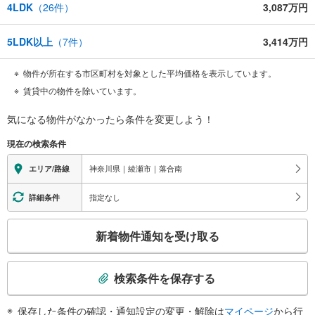
4LDK
（
26
件）
3,087万円
5LDK以上
（
7
件）
3,414万円
物件が所在する市区町村を対象とした平均価格を表示しています。
賃貸中の物件を除いています。
気になる物件がなかったら
条件を変更しよう！
現在の検索条件
神奈川県｜綾瀬市｜落合南
エリア/路線
指定なし
詳細条件
こ
新着物件通知を受け取る
の
検
索
検索条件を保存する
条
件
保存した条件の確認・通知設定の変更・解除は
マイページ
から行