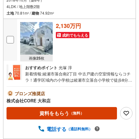
4LDK / 地上階数2階
土地
70.81m
/
建物
74.92m
2
2
2,130万円
成約でもらえる
画像
25
枚
おすすめポイント
光塚 淳
新着情報:綾瀬市落合南2丁目 中古戸建の空室情報ならコチ
ラ！通学区域内の小学校は綾瀬市立落合小学校で徒歩8分で
す！使いやすくシステムキッチン付きの物件です！綺麗な
室内の中古戸建て物件で素敵な日々をおくりませんか！築7
ブロンズ推奨店
年の設備が充実した物件です！＝＝＝＝＝＝＝＝＝＝＝＝
株式会社CORE 大和店
＝＝＝＝＝＝＝＝＝＝＝＝＝＝＝＝＝＝●フェアー期間中に
物件のお問い合わせをして頂いたお客様にギフトカード100
資料をもらう
（無料）
0円分プレゼント♪●ご案内に参加して頂いたお客様にはギ
フトカード4000円分プレゼント♪合計5000円分プレゼント
電話する
（通話料無料）
♪お得に不動産を探しましょう♪（お名前・ご住所・お ・
メールアドレス必須）※詳細は当社営業スタッフまでお問い