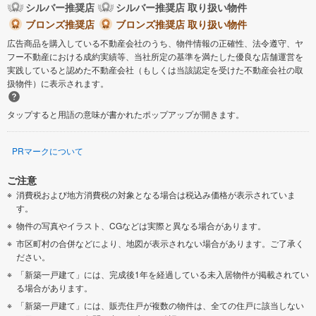
シルバー推奨店
シルバー推奨店 取り扱い物件
ブロンズ推奨店
ブロンズ推奨店 取り扱い物件
広告商品を購入している不動産会社のうち、物件情報の正確性、法令遵守、ヤ
フー不動産における成約実績等、当社所定の基準を満たした優良な店舗運営を
実践していると認めた不動産会社（もしくは当該認定を受けた不動産会社の取
扱物件）に表示されます。
タップすると用語の意味が書かれたポップアップが開きます。
PRマークについて
ご注意
消費税および地方消費税の対象となる場合は税込み価格が表示されていま
す。
物件の写真やイラスト、CGなどは実際と異なる場合があります。
市区町村の合併などにより、地図が表示されない場合があります。ご了承く
ださい。
「新築一戸建て」には、完成後1年を経過している未入居物件が掲載されてい
る場合があります。
「新築一戸建て」には、販売住戸が複数の物件は、全ての住戸に該当しない