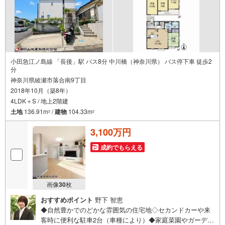
小田急江ノ島線 「長後」駅 バス8分 中川橋（神奈川県） バス停下車 徒歩2
分
神奈川県綾瀬市落合南9丁目
2018年10月（築8年）
4LDK＋S / 地上2階建
土地
136.91m
/
建物
104.33m
2
2
3,100万円
成約でもらえる
画像
30
枚
おすすめポイント
野下 智恵
◆自然豊かでのどかな雰囲気の住宅地◇セカンドカーや来
客時に便利な駐車2台（車種により）◆家庭菜園やガーデニ