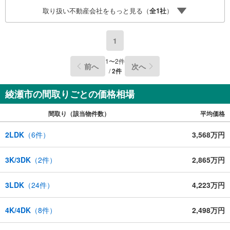
合わせください。【営業時間 9:30-20:00】年中無休（※年末
取り扱い不動産会社をもっと見る（
全
1
社
）
年始除く）上記時間はお電話が繋がりやすくなっておりま
す。ぜひお気軽にご連絡下さい！現地を見学される場合は
「室内・現地を見学する（無料）」ボタンよりご希望の日
1
時をご記入いただけますとスムーズにご案内が可能です。
＝＝＝＝＝＝＝＝＝＝＝＝＝＝＝＝＝＝＝＝＝＝＝＝＝＝
1
〜
2
件
前へ
次へ
＝＝＝＝
/
2
件
綾瀬市の間取りごとの価格相場
間取り（該当物件数）
平均価格
2LDK
（
6
件）
3,568万円
3K/3DK
（
2
件）
2,865万円
3LDK
（
24
件）
4,223万円
4K/4DK
（
8
件）
2,498万円