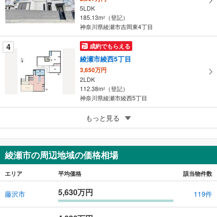
5LDK
る
185.13m
（登記）
2
神奈川県綾瀬市吉岡東4丁目
4
成約でもらえる
綾瀬市綾西5丁目
3,650万円
2LDK
112.38m
（登記）
2
神奈川県綾瀬市綾西5丁目
5
もっと見る
成約でもらえる
綾瀬市寺尾北3丁目
2,380万円
4LDK
綾瀬市の周辺地域の価格相場
128.56m
2
神奈川県綾瀬市寺尾北3丁目
エリア
平均価格
該当物件数
5,630万円
藤沢市
119件