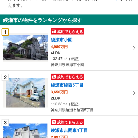
で
えます。
通
知
綾瀬市の物件をランキングから探す
を
受
1
成約でもらえる
け
綾瀬市小園
取
4,980万円
る
4LDK
・
132.47m
（登記）
2
条
神奈川県綾瀬市小園
件
を
2
成約でもらえる
マ
綾瀬市綾西5丁目
イ
3,650万円
ペ
2LDK
ー
112.38m
（登記）
2
神奈川県綾瀬市綾西5丁目
ジ
に
3
成約でもらえる
保
綾瀬市吉岡東4丁目
存
す
2,997万円