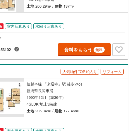
土地
200.29m
/
建物
137m
2
2
室内写真あり
水回り写真あり
る
店
資料をもらう
-53102
無料
人気物件TOP10入り
リフォーム
信越本線 「来迎寺」駅 徒歩24分
新潟県長岡市浦
1990年12月（築36年）
4SLDK/地上3階建
土地
205.34m
/
建物
177.46m
2
2
室内写真あり
水回り写真あり