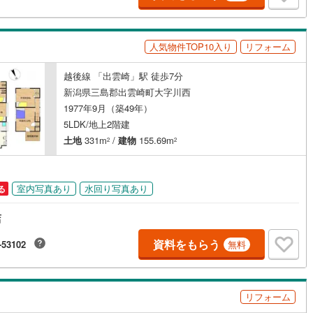
人気物件TOP10入り
リフォーム
ッチン
（
3
）
対面キッチン
（
53
）
越後線 「出雲崎」駅 徒歩7分
新潟県三島郡出雲崎町大字川西
1977年9月（築49年）
契約、入居関連など
5LDK/地上2階建
能
（
0
）
土地
331m
/
建物
155.69m
2
2
室内写真あり
水回り写真あり
る
機あり
（
6
）
店
資料をもらう
-53102
無料
インクローゼット
床下収納
（
20
）
リフォーム