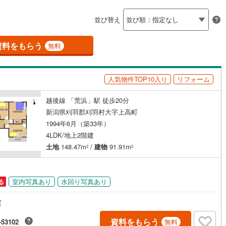
島根
岡山
広島
山口
)
上越市
(
11
)
（
10
）
バリアフリー住宅
（
17
）
並び替え
)
魚沼市
(
1
)
香川
愛媛
高知
け
（
3
）
平屋・1階建て
（
8
）
保存した条件を見る
)
北蒲原郡聖籠町
(
2
)
資料をもらう
無料
ルーム（納戸）
佐賀
長崎
熊本
大分
田上町
(
0
)
東蒲原郡阿賀町
(
0
)
人気物件TOP10入り
リフォーム
湯沢町
(
0
)
中魚沼郡津南町
(
0
)
川村
(
0
)
岩船郡粟島浦村
(
0
)
越後線 「荒浜」駅 徒歩20分
この条件で検索する
この条件で検索する
この条件で検索する
この条件で検索する
この条件で検索する
この条件で検索する
市区町村以下を選択
市区町村を選択す
駅を選択する
新潟県刈羽郡刈羽村大字上高町
駅が始発駅
（
10
）
海まで2km以内
（
16
）
1994年6月（築33年）
4LDK/地上2階建
建ち方、日当たり
土地
148.47m
/
建物
91.91m
2
2
以上
（
51
）
角地
（
14
）
110
）
室内写真あり
水回り写真あり
る
店
資料をもらう
-53102
ダイニング15畳以上
無料