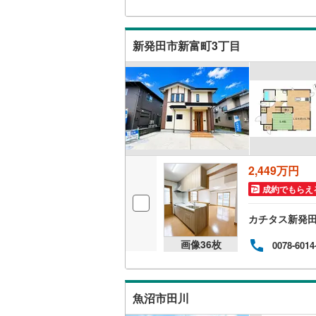
新発田市新富町3丁目
2,449万円
成約でもらえ
カチタス新発
画像
36
枚
0078-6014
魚沼市田川