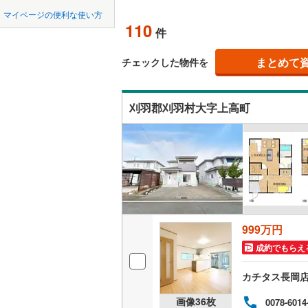
中国
鳥取
五泉市
(
7
マイページの便利な使い方
吹き抜け
110
件
佐渡市
(
0
四国
徳島
二世帯向
胎内市
(
2
まとめて
チェックした物件を
サービス
九州・沖縄
福岡
南蒲原郡
（
40
）
刈羽郡刈羽村大字上高町
南魚沼郡
立地
岩船郡関
0
0
0
0
0
0
該当物件
該当物件
該当物件
該当物件
該当物件
該当物件
件
件
件
件
件
件
最寄りの
配置、向き、
前道6m
999万円
平坦地
（
成約でもらえ
LD
カチタス長岡
画像
36
枚
0078-6014
リビング