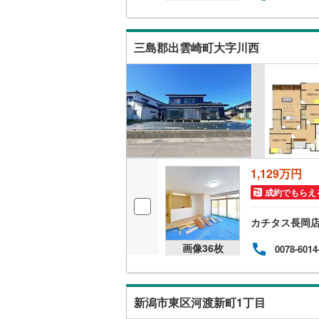
（
60
）
三島郡出雲崎町大字川西
キッチン
独立型キ
販売、価格、
即入居可
1,129万円
浴室
成約でもらえ
浴室乾燥
カチタス長岡
収納
画像
36
枚
0078-6014
ウォーク
（
13
）
新潟市東区河渡新町1丁目