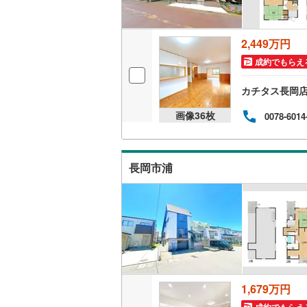
2,449万円
成約でもらえ
カチタス長岡
画像
36
枚
0078-6014
長岡市浦
1,679万円