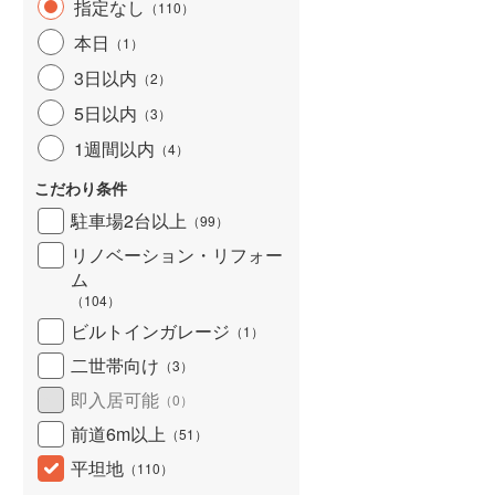
指定なし
（
110
）
本日
（
1
）
3日以内
（
2
）
5日以内
（
3
）
1週間以内
（
4
）
こだわり条件
駐車場2台以上
（
99
）
リノベーション・リフォー
ム
（
104
）
ビルトインガレージ
（
1
）
二世帯向け
（
3
）
即入居可能
（
0
）
前道6m以上
（
51
）
平坦地
（
110
）