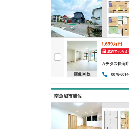
1,699万円
成約でもらえ
カチタス長岡
画像
36
枚
0078-6014
南魚沼市浦佐