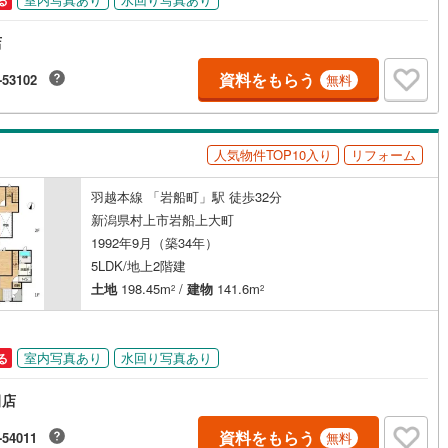
る
店
資料をもらう
-53102
無料
人気物件TOP10入り
リフォーム
羽越本線 「岩船町」駅 徒歩32分
新潟県村上市岩船上大町
1992年9月（築34年）
5LDK/地上2階建
土地
198.45m
/
建物
141.6m
2
2
室内写真あり
水回り写真あり
る
田店
資料をもらう
-54011
無料