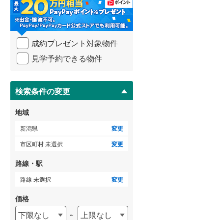
・
条
件
を
成約プレゼント対象物件
マ
イ
見学予約できる物件
ペ
ー
ジ
に
検索条件の変更
保
存
地域
す
る
新潟県
変更
市区町村 未選択
変更
路線・駅
路線 未選択
変更
価格
下限なし
上限なし
~