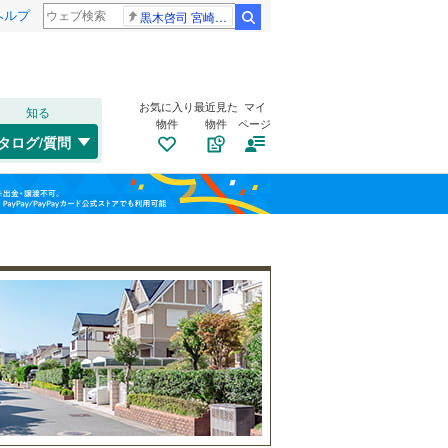
ヘルプ
黒木啓司 宮崎麗果
検索
お気に入り
最近見た
マイ
知る
物件
物件
ページ
只見線
(
0
)
タログ/質問
白新線
(
20
)
中央区
(
3
)
福島
越後線
(
32
)
南区
(
4
)
栃木
群馬
山梨
上越新幹線
(
4
)
トイレ２か所
（
35
）
柏崎市
(
2
)
太陽光発電システム
（
2
）
北越急行ほくほく線
(
1
)
加茂市
(
0
)
村上市
(
12
)
和歌山
妙高市
(
0
)