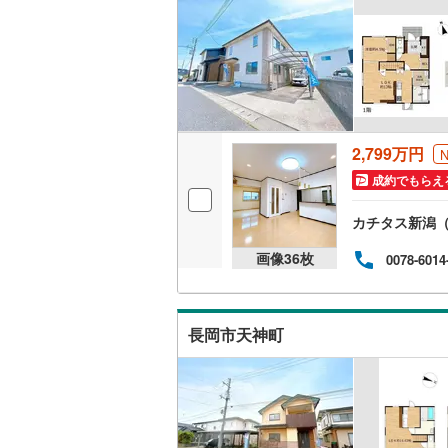
バルコニー、
ウッドデ
構造・規模・
耐震、免
2,799万円
（
5
）
成約でもらえ
オンライン対
カチタス新潟
オンライ
画像
36
枚
0078-6014
オンライ
長岡市天神町