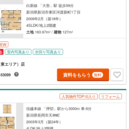
庭
白新線 「大形」駅 徒歩59分
新潟県新潟市東区河渡新町1丁目
ッキあり
（
3
）
2009年2月（築18年）
4SLDK/地上2階建
施工・品質・工法関連
土地
163.67m
/
建物
127m
2
2
震、制震構造
住宅性能評価付き
（
0
）
NEW
室内写真あり
水回り写真あり
る
応
（東エリア）店
ン内見(相談)可
（
21
）
IT重説可
（
0
）
資料をもらう
-53099
無料
ン対応とは？
人気物件TOP10入り
リフォーム
信越本線 「押切」駅から3000m 車:6分
新潟県長岡市天神町
2003年3月（築24年）
4LDK/地上2階建