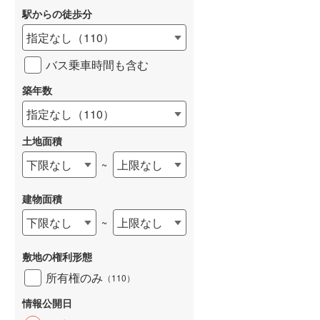
駅からの徒歩分
指定なし
（
110
）
バス乗車時間も含む
築年数
指定なし
（
110
）
土地面積
下限なし
上限なし
~
建物面積
下限なし
上限なし
~
敷地の権利形態
所有権のみ
（
110
）
情報公開日