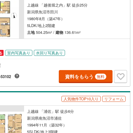
上越線 「越後堀之内」駅 徒歩25分
新潟県魚沼市田川
1980年8月（築47年）
5LDK/地上2階建
土地
504.25m
/
建物
136.61m
2
2
室内写真あり
水回り写真あり
る
店
資料をもらう
-53102
無料
人気物件TOP10入り
リフォーム
上越線 「浦佐」駅 徒歩6分
新潟県南魚沼市浦佐
1994年11月（築32年）
5SLDK/地上3階建