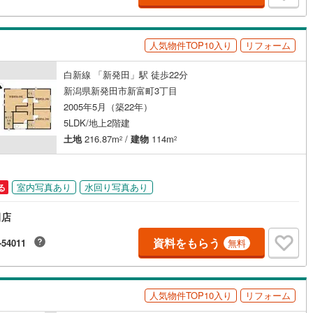
人気物件TOP10入り
リフォーム
白新線 「新発田」駅 徒歩22分
新潟県新発田市新富町3丁目
2005年5月（築22年）
5LDK/地上2階建
土地
216.87m
/
建物
114m
2
2
室内写真あり
水回り写真あり
る
田店
資料をもらう
-54011
無料
人気物件TOP10入り
リフォーム