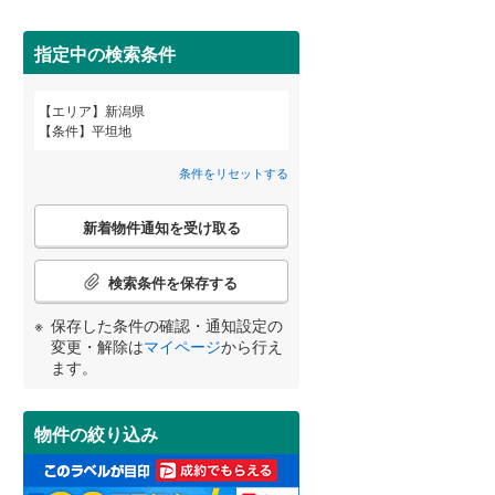
阿賀野市
(
1
)
間取り変更可能
（
0
）
南魚沼市
(
1
)
指定中の検索条件
3階建て以上
（
5
）
西蒲原郡弥彦村
(
1
)
エリア
新潟県
宮崎
鹿児島
沖縄
条件
平坦地
三島郡出雲崎町
(
1
)
条件をリセットする
刈羽郡刈羽村
(
1
)
こ
新着物件通知を受け取る
の
する
る
条件をリセットする
条件をリセットする
条件をリセットする
条件をリセットする
条件をリセットする
条件をリセットする
小学校まで1km以内
（
16
）
検
索
検索条件を保存する
条
件
保存した条件の確認・通知設定の
で
南道路
（
37
）
変更・解除は
マイページ
から行え
通
ます。
知
を
受
物件の絞り込み
け
取
る