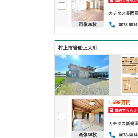
成約でもらえ
カチタス長岡
画像
36
枚
0078-6014
村上市岩船上大町
1,699万円
成約でもらえ
カチタス新発
画像
36
枚
0078-6014