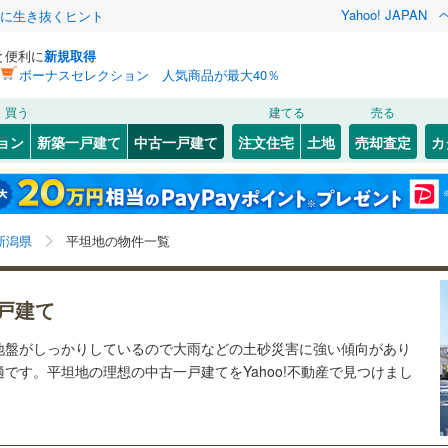
Yahoo! JAPAN
クに生き抜くヒント
と便利に
新規取得
ボーナスセレクション 人気商品が最大40％
検索条件を保存しました
買う
建てる
売る
磐越西線
(
9
)
リノベーション
ョン
新築一戸建て
中古一戸建て
注文住宅
土地
売却査定
カ
この検索条件の新着物件通知は、
マイページ
から設定できます。
羽越本線
(
22
)
ション・リフォーム
築古・築30年以上
（
82
）
東区
(
10
)
岩手
宮城
秋田
山形
25
)
飯山線
(
1
)
)
秋葉区
(
2
)
新潟県、平坦地
神奈川
埼玉
千葉
茨城
大糸線（JR西日本）
(
0
)
新潟県
平坦地の物件一覧
西蒲区
(
6
)
（JR東日本）
(
1
)
北陸新幹線（JR西日本）
(
1
)
2
）
オール電化
（
12
）
長野
富山
石川
福井
)
三条市
(
3
)
戸建て
検索条件を保存する
台以上
（
99
）
ビルトインガレージ
（
1
）
道北しなの線
(
0
)
えちごトキめき鉄道妙高はねうまラ
閉じる
閉じる
お気に入りリストを見る
お気に入りリストを見る
閉じる
閉じる
(
6
)
小千谷市
(
3
)
岐阜
静岡
三重
地盤がしっかりしているので大雨などの土砂災害に強い傾向があり
イン
(
8
)
タ付インターホン
防犯カメラ
（
1
）
マイページ
です。平坦地の理想の中古一戸建てをYahoo!不動産で見つけまし
(
0
)
見附市
(
2
)
とやま鉄道
(
0
)
えちごトキめき鉄道日本海ひすいラ
兵庫
京都
滋賀
奈良
イン
(
3
)
糸魚川市
(
0
)
全体