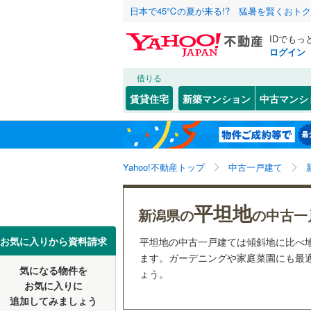
日本で45℃の夏が来る!? 猛暑を賢くおト
IDでもっ
ログイン
借りる
北海道
JR
北海道
上越線
(
5
)
こだわり条件
リフォーム、
賃貸住宅
新築マンション
中古マンシ
米坂線
(
1
)
リノベー
新潟市
北区
(
3
)
東北
青森
（
104
）
信越本線
(
江南区
(
5
関東
東京
弥彦線
(
3
)
Yahoo!不動産トップ
中古一戸建て
設備
西区
(
12
)
北陸新幹線
床暖房
（
信越・北陸
新潟
平坦地
新潟県のそのほ
長岡市
(
5
新潟県の
の中古一
駐車場2
かの地域
私鉄・その他
しなの鉄
新発田市
東海
愛知
お気に入りから資料請求
平坦地の中古一戸建ては傾斜地に比べ
ＴＶモニ
ます。ガーデニングや家庭菜園にも最適
十日町市
気になる物件を
（
あいの風
57
）
ょう。
近畿
大阪
お気に入りに
燕市
(
4
)
追加してみましょう
間取り、居室