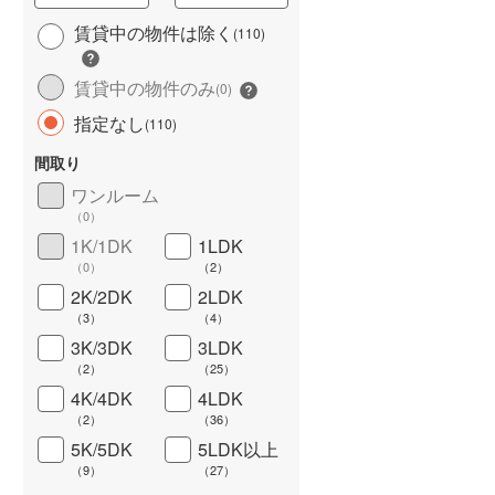
賃貸中の物件は除く
(
110
)
賃貸中の物件のみ
(
0
)
指定なし
(
110
)
長期優良住宅
（
0
）
間取り
ワンルーム
（
0
）
1K/1DK
1LDK
（
0
）
（
2
）
2K/2DK
2LDK
（
3
）
（
4
）
詳しく見る
3K/3DK
3LDK
（
2
）
（
25
）
4K/4DK
4LDK
（
2
）
（
36
）
5K/5DK
5LDK以上
（
9
）
（
27
）