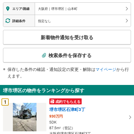
大阪府｜堺市堺区｜山本町
エリア/路線
指定なし
詳細条件
こ
新着物件通知を受け取る
の
検
索
検索条件を保存する
条
件
保存した条件の確認・通知設定の変更・解除は
マイページ
から行
で
えます。
通
知
堺市堺区の物件をランキングから探す
を
受
1
成約でもらえる
け
堺市堺区石津町3丁
取
930万円
る
5DK
・
87.5m
（登記）
2
条
大阪府堺市堺区石津町3丁