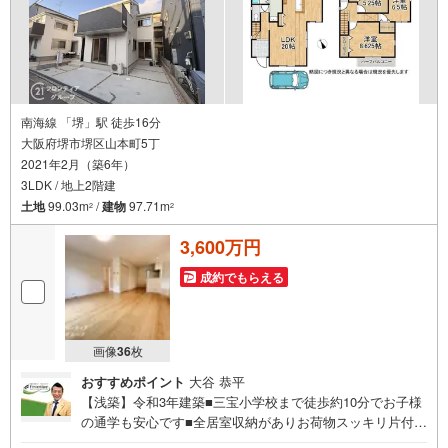
南海線 「堺」駅 徒歩16分
大阪府堺市堺区山本町5丁
2021年2月（築6年）
3LDK / 地上2階建
土地
99.03m
/
建物
97.71m
2
2
3,600万円
成約でもらえる
画像
36
枚
おすすめポイント
大谷 恭平
【浅築】令和3年建築■三宝小学校まで徒歩約10分でお子様
の通学も安心です■全居室収納がありお荷物スッキリ片付き
ます■カウンターキッチンの為、お子様の様子を見ながらお