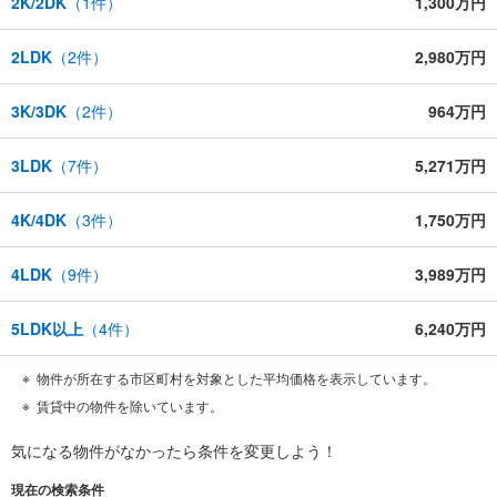
2K/2DK
（
1
件）
1,300万円
2LDK
（
2
件）
2,980万円
3K/3DK
（
2
件）
964万円
3LDK
（
7
件）
5,271万円
4K/4DK
（
3
件）
1,750万円
4LDK
（
9
件）
3,989万円
5LDK以上
（
4
件）
6,240万円
物件が所在する市区町村を対象とした平均価格を表示しています。
賃貸中の物件を除いています。
気になる物件がなかったら
条件を変更しよう！
現在の検索条件