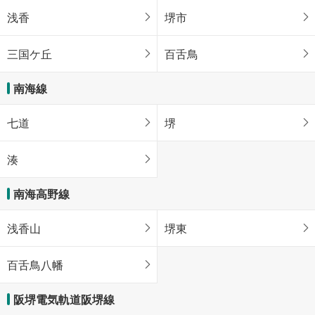
浅香
堺市
三国ケ丘
百舌鳥
南海線
七道
堺
湊
南海高野線
浅香山
堺東
百舌鳥八幡
阪堺電気軌道阪堺線