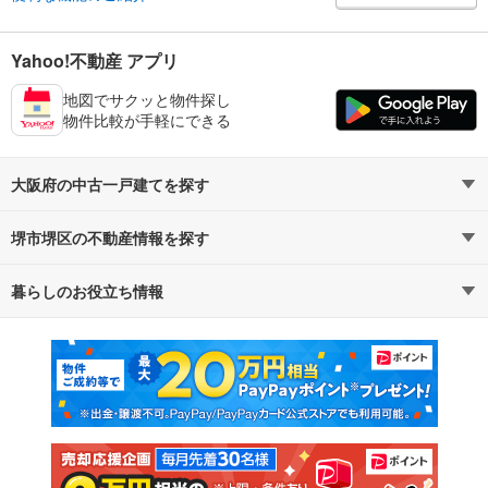
Yahoo!不動産 アプリ
地図でサクッと物件探し
物件比較が手軽にできる
大阪府の中古一戸建てを探す
堺市堺区の不動産情報を探す
路線・駅から探す
地域から探す
暮らしのお役立ち情報
不動産・住宅
賃貸住宅
通勤・通学時間から探す
地図から探す
マンションカタログ
教えて！住まいの先生
新築マンション
中古マンション
新築一戸建て
中古一戸建て
注文住宅
土地