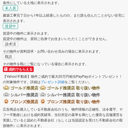
条件にしている土地に表示されます。
未入居
建築工事完了日から1年以上経過したものの、まだ誰も住んだことがない住宅に
表示されます。
賃貸中
賃貸中の物件に表示されます。
賃貸中の物件は、原則ご自身でお住まいいただくことができません。
請求済
その物件が資料請求・お問い合わせ済みの場合に表示されます。
既読
その物件を既にご覧になっている場合に表示されます。
成約でもらえる
【Yahoo!不動産】物件ご成約で最大20万円相当PayPayポイントプレゼント！
の対象物件です。詳細は
プレゼント詳細
をご覧ください。
ゴールド推奨店
ゴールド推奨店 取り扱い物件
シルバー推奨店
シルバー推奨店 取り扱い物件
ブロンズ推奨店
ブロンズ推奨店 取り扱い物件
広告商品を購入している不動産会社のうち、物件情報の正確性、法令遵守、ヤ
フー不動産における成約実績等、当社所定の基準を満たした優良な店舗運営を
実践していると認めた不動産会社（もしくは当該認定を受けた不動産会社の取
扱物件）に表示されます。