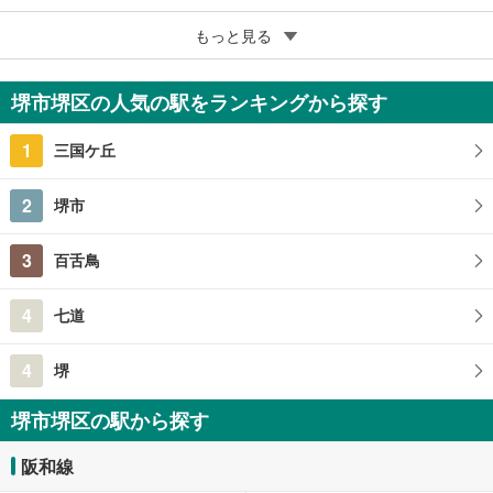
5
もっと見る
成約でもらえる
堺市堺区櫛屋町東4丁
5,980万円
堺市堺区の人気の駅をランキングから探す
3LDK
197.06m
（登記）
2
1
三国ケ丘
大阪府堺市堺区櫛屋町東4丁
2
堺市
3
百舌鳥
4
七道
4
堺
堺市堺区の駅から探す
阪和線