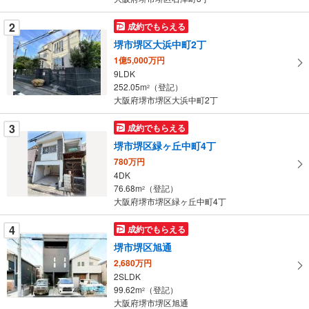
件
を
2
成約でもらえる
マ
堺市堺区大浜中町2丁
イ
1億5,000万円
ペ
9LDK
ー
252.05m
（登記）
2
大阪府堺市堺区大浜中町2丁
ジ
に
3
成約でもらえる
保
堺市堺区緑ヶ丘中町4丁
存
す
780万円
4DK
る
76.68m
（登記）
2
大阪府堺市堺区緑ヶ丘中町4丁
4
成約でもらえる
堺市堺区旭通
2,680万円
2SLDK
99.62m
（登記）
2
大阪府堺市堺区旭通