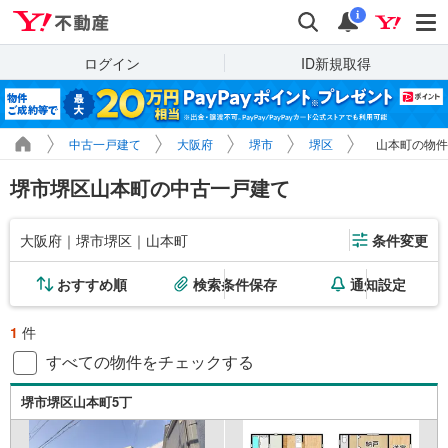
Yahoo!不動産
検索
通知
i
ログイン
ID新規取得
中古一戸建て
大阪府
堺市
堺区
山本町の物件
堺市堺区山本町の中古一戸建て
大阪府｜堺市堺区｜山本町
条件変更
おすすめ順
検索条件保存
通知設定
1
件
すべての物件をチェックする
堺市堺区山本町5丁