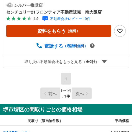
料理ができますね 特徴・コンビニ・スーパー徒歩圏内でお
シルバー推奨店
買い物に便利です・お車駐車可能なスペースがございま
センチュリー21フロンティア不動産販売 南大阪店
す・南西向き！陽当り良好です 立地・三宝小学校まで徒歩
4.9
不動産会社レビュー 10件
約10分・月州中学校まで徒歩約11分 弊社が選ばれる理由 1.
お金の扱い方のプロ、ファイナンシャルプランナーが資金
資料をもらう
（無料）
計画をサポート！2.買い替えなどにも対応できる売却専門
チームあり！3.たくさんの銀行と繋がりがあるため、最も
低金利になるように審査が可能！4.物件のお引渡し後に必
電話する
（通話料無料）
要になったお家のリフォームも弊社のリフォームプランナ
ーがご提案！5.定期的にご連絡を繋ぎ、有事の際に迅速に
取り扱い不動産会社をもっと見る（
全
2
社
）
サポートいたします弊社は専門家同士が連携をとっている
ため、より多くの知見がございます。お気軽にお問合せく
ださい！
1
1
〜
1
件
前へ
次へ
/
1
件
堺市堺区の間取りごとの価格相場
間取り（該当物件数）
平均価格